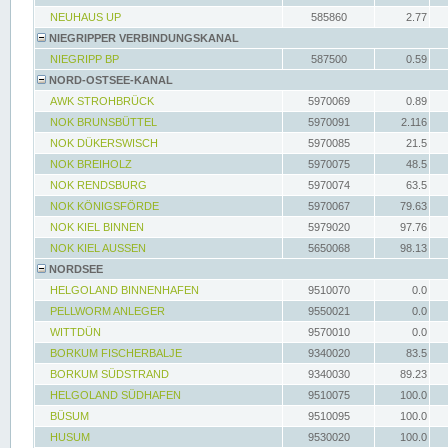
NEUHAUS UP
585860
2.77
NIEGRIPPER VERBINDUNGSKANAL
NIEGRIPP BP
587500
0.59
NORD-OSTSEE-KANAL
AWK STROHBRÜCK
5970069
0.89
NOK BRUNSBÜTTEL
5970091
2.116
NOK DÜKERSWISCH
5970085
21.5
NOK BREIHOLZ
5970075
48.5
NOK RENDSBURG
5970074
63.5
NOK KÖNIGSFÖRDE
5970067
79.63
NOK KIEL BINNEN
5979020
97.76
NOK KIEL AUSSEN
5650068
98.13
NORDSEE
HELGOLAND BINNENHAFEN
9510070
0.0
PELLWORM ANLEGER
9550021
0.0
WITTDÜN
9570010
0.0
BORKUM FISCHERBALJE
9340020
83.5
BORKUM SÜDSTRAND
9340030
89.23
HELGOLAND SÜDHAFEN
9510075
100.0
BÜSUM
9510095
100.0
HUSUM
9530020
100.0