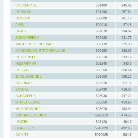
VOCKERODE
501480
245.62
ROSSLAU
501490
257.84
DESSAU
502000
261.16
AKEN
502010
274.8
BARBY
502070
294.82
SCHÖNEBECK
502130
311.76
MAGDEBURG-BUCKAU
502170
325.39
MAGDEBURG-STROMBRÜCKE
502180
326.67
ROTHENSEE
502210
333.12
NIEGRIPP AP
502240
343.6
ROGÄTZ
502250
350.64
TANGERMÜNDE
502350
388.26
STORKAU
502370
396.11
SANDAU
502430
416.06
SCHARLEUK
503030
447.22
WITTENBERGE
503050
453.98
MÜGGENDORF
503070
463.94
SCHNACKENBURG
5910010
474.56
LENZEN
503120
484.7
GORLEBEN
5910020
492.95
DÖMITZ
5910025
504.7