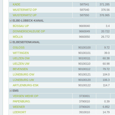
KADE
587541
371.285
WUSTERWITZ OP
587540
376.56
WUSTERWITZ UP
587550
376.965
ELBE-LÜBECK-KANAL
BÜSSAU UP
9669040
3.4
DONNERSCHLEUSE OP
9660049
20.722
MÖLLN
9660050
26.772
ELBESEITENKANAL
OSLOSS
90100100
9.72
WITTINGEN
90100101
39.0
UELZEN OW
90100111
60.38
UELZEN UW
90100110
60.98
BEVENSEN
90100112
79.72
LÜNEBURG OW
90100121
104.0
LÜNEBURG UW
90100120
106.3
ARTLENBURG-ESK
90100122
114.7
EMS
VERSEN WEHR OP
3730001
PAPENBURG
3790010
0.39
WEENER
3790020
6.852
LEERORT
3910010
14.79