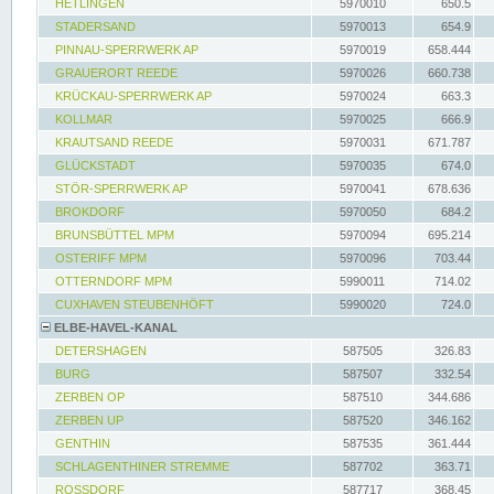
HETLINGEN
5970010
650.5
STADERSAND
5970013
654.9
PINNAU-SPERRWERK AP
5970019
658.444
GRAUERORT REEDE
5970026
660.738
KRÜCKAU-SPERRWERK AP
5970024
663.3
KOLLMAR
5970025
666.9
KRAUTSAND REEDE
5970031
671.787
GLÜCKSTADT
5970035
674.0
STÖR-SPERRWERK AP
5970041
678.636
BROKDORF
5970050
684.2
BRUNSBÜTTEL MPM
5970094
695.214
OSTERIFF MPM
5970096
703.44
OTTERNDORF MPM
5990011
714.02
CUXHAVEN STEUBENHÖFT
5990020
724.0
ELBE-HAVEL-KANAL
DETERSHAGEN
587505
326.83
BURG
587507
332.54
ZERBEN OP
587510
344.686
ZERBEN UP
587520
346.162
GENTHIN
587535
361.444
SCHLAGENTHINER STREMME
587702
363.71
ROSSDORF
587717
368.45