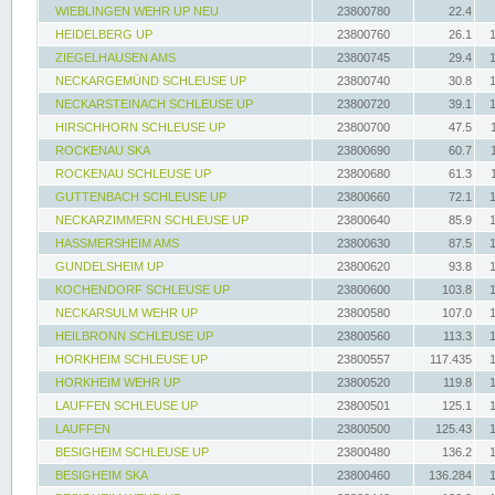
WIEBLINGEN WEHR UP NEU
23800780
22.4
HEIDELBERG UP
23800760
26.1
ZIEGELHAUSEN AMS
23800745
29.4
NECKARGEMÜND SCHLEUSE UP
23800740
30.8
NECKARSTEINACH SCHLEUSE UP
23800720
39.1
HIRSCHHORN SCHLEUSE UP
23800700
47.5
ROCKENAU SKA
23800690
60.7
ROCKENAU SCHLEUSE UP
23800680
61.3
GUTTENBACH SCHLEUSE UP
23800660
72.1
NECKARZIMMERN SCHLEUSE UP
23800640
85.9
HASSMERSHEIM AMS
23800630
87.5
GUNDELSHEIM UP
23800620
93.8
KOCHENDORF SCHLEUSE UP
23800600
103.8
NECKARSULM WEHR UP
23800580
107.0
HEILBRONN SCHLEUSE UP
23800560
113.3
HORKHEIM SCHLEUSE UP
23800557
117.435
HORKHEIM WEHR UP
23800520
119.8
LAUFFEN SCHLEUSE UP
23800501
125.1
LAUFFEN
23800500
125.43
BESIGHEIM SCHLEUSE UP
23800480
136.2
BESIGHEIM SKA
23800460
136.284