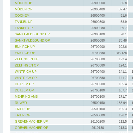
MÜDEN UP
26900500
36.8
MÜDEN OP
26900480
37.47
COCHEM
26900400
51.6
FANKEL UP
26900300
58.9
FANKEL OP
26900280
59.7
SANKT ALDEGUND UP
26900100
78.1
SANKT ALDEGUND OP
26900080
78.48
ENKIRCH UP
26700900
102.6
ENKIRCH OP
26700880
103.128
ZELTINGEN UP
26700600
123.4
ZELTINGEN OP
26700580
124.1
WINTRICH UP
26700400
141.1
WINTRICH OP
26700380
141.7
DETZEM UP
26700200
165.4
DETZEM OP
26700180
167.7
MEHRING AMS
26700100
171.7
RUWER
26500150
185.94
TRIER UP
26500100
195.3
TRIER OP
26500080
196.2
GREVENMACHER UP
26100200
212.5
GREVENMACHER OP
2610180
213.3