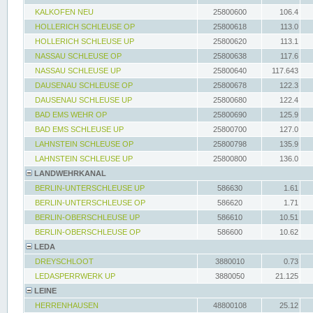
KALKOFEN NEU
25800600
106.4
HOLLERICH SCHLEUSE OP
25800618
113.0
HOLLERICH SCHLEUSE UP
25800620
113.1
NASSAU SCHLEUSE OP
25800638
117.6
NASSAU SCHLEUSE UP
25800640
117.643
DAUSENAU SCHLEUSE OP
25800678
122.3
DAUSENAU SCHLEUSE UP
25800680
122.4
BAD EMS WEHR OP
25800690
125.9
BAD EMS SCHLEUSE UP
25800700
127.0
LAHNSTEIN SCHLEUSE OP
25800798
135.9
LAHNSTEIN SCHLEUSE UP
25800800
136.0
LANDWEHRKANAL
BERLIN-UNTERSCHLEUSE UP
586630
1.61
BERLIN-UNTERSCHLEUSE OP
586620
1.71
BERLIN-OBERSCHLEUSE UP
586610
10.51
BERLIN-OBERSCHLEUSE OP
586600
10.62
LEDA
DREYSCHLOOT
3880010
0.73
LEDASPERRWERK UP
3880050
21.125
LEINE
HERRENHAUSEN
48800108
25.12