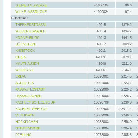
DIEMELTALSPERRE
44100104
90.6
WILHELMSBRÜCKE
44100024
97.4
DONAU
THEBNERSTRASSL
42015
1879.2
WILDUNGSMAUER
42014
1894.7
KORNEUBURG
42013
1941.5
DÜRNSTEIN
42012
2009.2
KIENSTOCK
42011
2015.2
GREIN
420091
2079.1
MAUTHAUSEN
42009
2111.0
WILHERING
420061
2144.1
ERLAU
10096001
2214.5
ACHLEITEN
10094006
2223.1
PASSAU ILZSTADT
10092000
2225.2
PASSAU DONAU
10091008
2226.7
KACHLET SCHLEUSE UP
10090708
2230.3
KACHLET WEHR UP
10090408
2230.724
VILSHOFEN
10089006
2249.5
HOFKIRCHEN
10088003
2256.9
DEGGENDORF
10081004
2284.4
PFELLING
10078000
2305.5