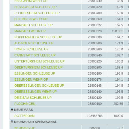
BESIGHEIM WEHR UP
23800440
136.9
HESSIGHEIM SCHLEUSE UP
23800420
142.9
PLEIDELSHEIM SCHLEUSE UP
23800400
150.0
BEIHINGEN WEHR UP
23800360
154.3
MARBACH SCHLEUSE UP
23800322
157.5
MARBACH WEHR UP
23800320
158.931
POPPENWEILER SCHLEUSE UP
23800300
164.7
ALDINGEN SCHLEUSE UP
23800280
171.9
HOFEN SCHLEUSE UP
23800260
176.0
CANNSTATT SCHLEUSE UP
23800240
182.7
UNTERTÜRKHEIM SCHLEUSE UP
23800220
186.2
OBERTÜRKHEIM SCHLEUSE UP
23800200
189.4
ESSLINGEN SCHLEUSE UP
23800180
193.9
ESSLINGEN WEHR OP
23800176
194.1
OBERESSLINGEN SCHLEUSE UP
23800145
194.8
OBERESSLINGEN WEHR UP
23800140
196.5
DEIZISAU SCHLEUSE UP
23800120
199.5
PLOCHINGEN
23800100
202.56
NEUE MAAS
ROTTERDAM
123456786
1000.0
NEUHAUSER SPEISEKANAL
NEUHAUS OP
585850
2.7