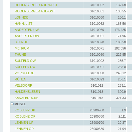
RODENBERGER AUE-WEST
31010052
132.68
RODENBERGER AUE-OST
31010051
133.55
LOHNDE
31010050
150.1
HANN. LIST
31010062
163.56
ANDERTEN UW
31010060
173.425
ANDERTEN OW
31010061
174.96
SEHNDE
31010070
183.58
MEHRUM
31010071
192.556
THUNE
31010080
222.85
SÜLFELD OW
31010092
235.7
SÜLFELD UW
31010091
238.0
VORSFELDE
31010090
249.12
RÜHEN
31010093
256.1
VELSDORF
3101012
283.1
HALDENSLEBEN
3101013
300.9
KANALBRÜCKE
3101018
321.33
MOSEL
KOBLENZ UP
26900900
1.9
KOBLENZ OP
26900880
2.111
LEHMEN UP
26900700
20.37
LEHMEN OP
26900680
21.04