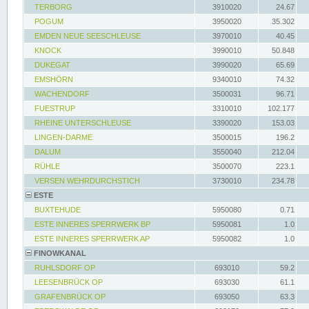
TERBORG
3910020
24.67
POGUM
3950020
35.302
EMDEN NEUE SEESCHLEUSE
3970010
40.45
KNOCK
3990010
50.848
DUKEGAT
3990020
65.69
EMSHÖRN
9340010
74.32
WACHENDORF
3500031
96.71
FUESTRUP
3310010
102.177
RHEINE UNTERSCHLEUSE
3390020
153.03
LINGEN-DARME
3500015
196.2
DALUM
3550040
212.04
RÜHLE
3500070
223.1
VERSEN WEHRDURCHSTICH
3730010
234.78
ESTE
BUXTEHUDE
5950080
0.71
ESTE INNERES SPERRWERK BP
5950081
1.0
ESTE INNERES SPERRWERK AP
5950082
1.0
FINOWKANAL
RUHLSDORF OP
693010
59.2
LEESENBRÜCK OP
693030
61.1
GRAFENBRÜCK OP
693050
63.3