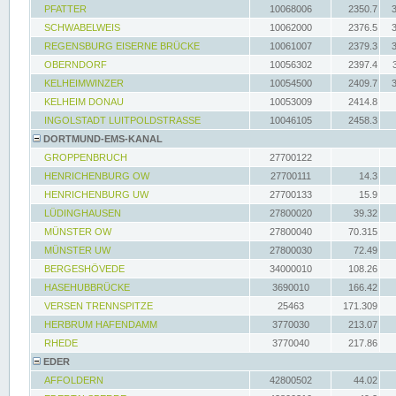
PFATTER
10068006
2350.7
SCHWABELWEIS
10062000
2376.5
REGENSBURG EISERNE BRÜCKE
10061007
2379.3
OBERNDORF
10056302
2397.4
KELHEIMWINZER
10054500
2409.7
KELHEIM DONAU
10053009
2414.8
INGOLSTADT LUITPOLDSTRASSE
10046105
2458.3
DORTMUND-EMS-KANAL
GROPPENBRUCH
27700122
HENRICHENBURG OW
27700111
14.3
HENRICHENBURG UW
27700133
15.9
LÜDINGHAUSEN
27800020
39.32
MÜNSTER OW
27800040
70.315
MÜNSTER UW
27800030
72.49
BERGESHÖVEDE
34000010
108.26
HASEHUBBRÜCKE
3690010
166.42
VERSEN TRENNSPITZE
25463
171.309
HERBRUM HAFENDAMM
3770030
213.07
RHEDE
3770040
217.86
EDER
AFFOLDERN
42800502
44.02