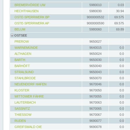
BREMERVÖRDE UW
5980010
0.03
HECHTHAUSEN
5980030
30.94
OSTE-SPERRWERK BP
9000000532
69.575
OSTE-SPERRWERK AP
9000000590
69.575
BELUM
5980060
69.89
OSTSEE
PREROW
9650027
WARNEMÜNDE
9640015
0.0
ALTHAGEN
9650024
0.0
BARTH
9650030
0.0
BARHÖFT
9650040
0.0
STRALSUND
9650043
0.0
STAHLBRODE
9650070
0.0
NEUENDORF HAFEN
9670046
0.0
KLOSTER
9670050
0.0
WITTOWER FÄHRE
9670055
0.0
LAUTERBACH
9670063
0.0
SASSNITZ
9670065
0.0
THIESSOW
9670067
0.0
RUDEN
9690077
0.0
GREIFSWALD OIE
9690078
0.0