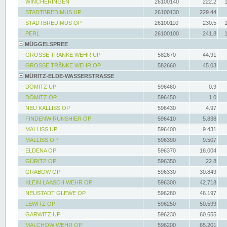
WINCHERINGEN
26100140
222.2
STADTBREDIMUS UP
26100130
229.44
STADTBREDIMUS OP
26100110
230.5
PERL
26100100
241.8
MÜGGELSPREE
GROSSE TRÄNKE WEHR UP
582670
44.91
GROSSE TRÄNKE WEHR OP
582660
45.03
MÜRITZ-ELDE-WASSERSTRASSE
DÖMITZ UP
596460
0.9
DÖMITZ OP
596450
1.0
NEU KALLISS OP
596430
4.97
FINDENWIRUNSHIER OP
596410
5.838
MALLISS UP
596400
9.431
MALLISS OP
596390
9.507
ELDENA OP
596370
18.004
GÜRITZ OP
596350
22.8
GRABOW OP
596330
30.849
KLEIN LAASCH WEHR OP
596300
42.718
NEUSTADT GLEWE OP
596280
46.197
LEWITZ OP
596250
50.599
GARWITZ UP
596230
60.655
MALCHOW WEHR OP
596200
65.201