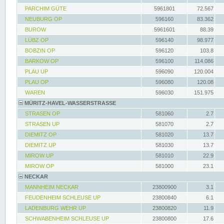
PARCHIM GÜTE
5961801
72.567
NEUBURG OP
596160
83.362
BUROW
5961601
88.39
LÜBZ OP
596140
98.977
BOBZIN OP
596120
103.8
BARKOW OP
596100
114.086
PLAU UP
596090
120.004
PLAU OP
596080
120.08
WAREN
596030
151.975
MÜRITZ-HAVEL-WASSERSTRASSE
STRASEN OP
581060
2.7
STRASEN UP
581070
2.7
DIEMITZ OP
581020
13.7
DIEMITZ UP
581030
13.7
MIROW UP
581010
22.9
MIROW OP
581000
23.1
NECKAR
MANNHEIM NECKAR
23800900
3.1
FEUDENHEIM SCHLEUSE UP
23800840
6.1
LADENBURG WEHR UP
23800820
11.9
SCHWABENHEIM SCHLEUSE UP
23800800
17.6