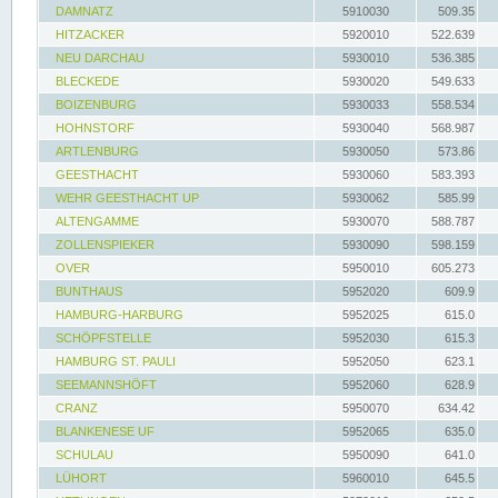
DAMNATZ
5910030
509.35
HITZACKER
5920010
522.639
NEU DARCHAU
5930010
536.385
BLECKEDE
5930020
549.633
BOIZENBURG
5930033
558.534
HOHNSTORF
5930040
568.987
ARTLENBURG
5930050
573.86
GEESTHACHT
5930060
583.393
WEHR GEESTHACHT UP
5930062
585.99
ALTENGAMME
5930070
588.787
ZOLLENSPIEKER
5930090
598.159
OVER
5950010
605.273
BUNTHAUS
5952020
609.9
HAMBURG-HARBURG
5952025
615.0
SCHÖPFSTELLE
5952030
615.3
HAMBURG ST. PAULI
5952050
623.1
SEEMANNSHÖFT
5952060
628.9
CRANZ
5950070
634.42
BLANKENESE UF
5952065
635.0
SCHULAU
5950090
641.0
LÜHORT
5960010
645.5