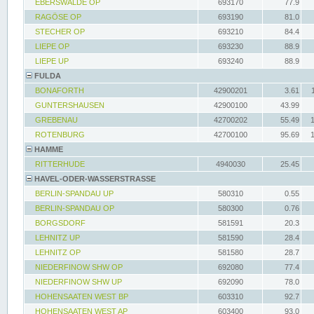
EBERSWALDE OP
693170
77.9
RAGÖSE OP
693190
81.0
STECHER OP
693210
84.4
LIEPE OP
693230
88.9
LIEPE UP
693240
88.9
FULDA
BONAFORTH
42900201
3.61
GUNTERSHAUSEN
42900100
43.99
GREBENAU
42700202
55.49
ROTENBURG
42700100
95.69
HAMME
RITTERHUDE
4940030
25.45
HAVEL-ODER-WASSERSTRASSE
BERLIN-SPANDAU UP
580310
0.55
BERLIN-SPANDAU OP
580300
0.76
BORGSDORF
581591
20.3
LEHNITZ UP
581590
28.4
LEHNITZ OP
581580
28.7
NIEDERFINOW SHW OP
692080
77.4
NIEDERFINOW SHW UP
692090
78.0
HOHENSAATEN WEST BP
603310
92.7
HOHENSAATEN WEST AP
603400
93.0