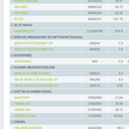
MARKLENDORF
48700103
38.47
AHLDEN
48900102
58.71
RETHEM
48900204
82.32
EITZE
48900237
107.75
ALTE MAAS
DORDRECHT
123456785
975.0
BERLIN-SPANDAUER-SCHIFFFAHRTSKANAL
BERLIN-PLÖTZENSEE OP
586640
7.4
BERLIN-PLÖTZENSEE UP
586650
7.5
BODENSEE
KONSTANZ
906
0.0
DAHME-WASSERSTRASSE
BERLIN-SCHMÖCKWITZ
586810
0.3
NEUE MÜHLE SCHLEUSE UP
586280
9.4
NEUE MÜHLE SCHLEUSE OP
586270
9.56
DATTELN-HAMM-KANAL
WALTROP
27800090
2.144
HAMM UW
27800080
36.59
HAMM OW
27800060
38.72
WERRIES OW
27800050
40.611
DIEMEL
HELMINGHAUSEN
44100206
90.0