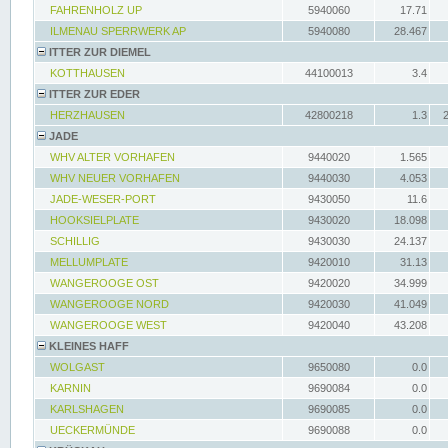
FAHRENHOLZ UP
5940060
17.71
ILMENAU SPERRWERK AP
5940080
28.467
ITTER ZUR DIEMEL
KOTTHAUSEN
44100013
3.4
ITTER ZUR EDER
HERZHAUSEN
42800218
1.3
JADE
WHV ALTER VORHAFEN
9440020
1.565
WHV NEUER VORHAFEN
9440030
4.053
JADE-WESER-PORT
9430050
11.6
HOOKSIELPLATE
9430020
18.098
SCHILLIG
9430030
24.137
MELLUMPLATE
9420010
31.13
WANGEROOGE OST
9420020
34.999
WANGEROOGE NORD
9420030
41.049
WANGEROOGE WEST
9420040
43.208
KLEINES HAFF
WOLGAST
9650080
0.0
KARNIN
9690084
0.0
KARLSHAGEN
9690085
0.0
UECKERMÜNDE
9690088
0.0