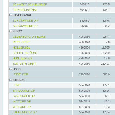
SCHWEDT SCHLEUSE BP
603410
123.5
FRIEDRICHSTHAL
603420
133.7
HAVELKANAL
SCHÖNWALDE OP
587050
8.676
SCHÖNWALDE UP
587060
9.002
HUNTE
OLDENBURG-DRIELAKE
4960030
0.547
REITHÖRNE
4960040
7.6
HOLLERSIEL
4960050
11.535
BUTTELERHÖRNE
4960060
14.249
HUNTEBRÜCK
4960070
17.8
ELSFLETH OHRT
4960080
21.493
IJSSEL
IJSSELKOP
2790070
880.0
ILMENAU
LÜNE
5940020
1.501
BARDOWICK OP
5940029
5.624
BARDOWICK UP
5940030
5.687
WITTORF OP
5940049
12.2
WITTORF UP
5940050
12.3
FAHRENHOLZ OP
5940070
17.64