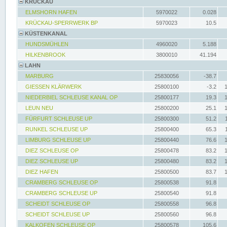
KRÜCKAU
ELMSHORN HAFEN
5970022
0.028
KRÜCKAU-SPERRWERK BP
5970023
10.5
KÜSTENKANAL
HUNDSMÜHLEN
4960020
5.188
HILKENBROOK
3800010
41.194
LAHN
MARBURG
25830056
-38.7
GIESSEN KLÄRWERK
25800100
-3.2
NIEDERBIEL SCHLEUSE KANAL OP
25800177
19.3
LEUN NEU
25800200
25.1
FÜRFURT SCHLEUSE UP
25800300
51.2
RUNKEL SCHLEUSE UP
25800400
65.3
LIMBURG SCHLEUSE UP
25800440
76.6
DIEZ SCHLEUSE OP
25800478
83.2
DIEZ SCHLEUSE UP
25800480
83.2
DIEZ HAFEN
25800500
83.7
CRAMBERG SCHLEUSE OP
25800538
91.8
CRAMBERG SCHLEUSE UP
25800540
91.8
SCHEIDT SCHLEUSE OP
25800558
96.8
SCHEIDT SCHLEUSE UP
25800560
96.8
KALKOFEN SCHLEUSE OP
25800578
105.6