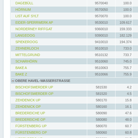
DAGEBÜLL
9570040
100.0
HÖRNUM
9570050
100.0
LIST AUF SYLT
9570070
100.0
EIDER-SPERRWERK AP
9530010
109.617
NORDERNEY RIFFGAT
9360010
159.333
LANGEOOG
9390010
182.129
SPIEKEROOG
9410010
194.374
ZEHNERLOCH
9510010
733.0
MITTELGRUND
9510132
733.7
SCHARHÖRN
9510060
745.0
BAKE A
9510063
755.7
BAKE Z
9510066
755.9
OBERE HAVEL-WASSERSTRASSE
BISCHOFSWERDER UP
581530
4.2
BISCHOFSWERDER OP
581520
4.5
ZEHDENICK UP
580170
15.8
ZEHDENICK OP
580160
16.1
BREDEREICHE UP
580090
47.6
BREDEREICHE OP
580080
48.0
FÜRSTENBERG UP
580070
60.7
FÜRSTENBERG OP
580060
60.8