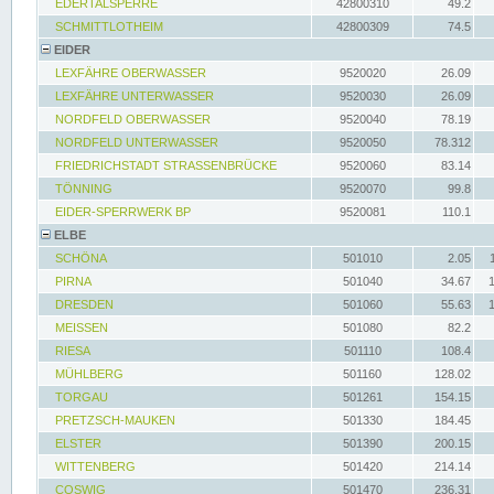
EDERTALSPERRE
42800310
49.2
SCHMITTLOTHEIM
42800309
74.5
EIDER
LEXFÄHRE OBERWASSER
9520020
26.09
LEXFÄHRE UNTERWASSER
9520030
26.09
NORDFELD OBERWASSER
9520040
78.19
NORDFELD UNTERWASSER
9520050
78.312
FRIEDRICHSTADT STRASSENBRÜCKE
9520060
83.14
TÖNNING
9520070
99.8
EIDER-SPERRWERK BP
9520081
110.1
ELBE
SCHÖNA
501010
2.05
PIRNA
501040
34.67
DRESDEN
501060
55.63
MEISSEN
501080
82.2
RIESA
501110
108.4
MÜHLBERG
501160
128.02
TORGAU
501261
154.15
PRETZSCH-MAUKEN
501330
184.45
ELSTER
501390
200.15
WITTENBERG
501420
214.14
COSWIG
501470
236.31