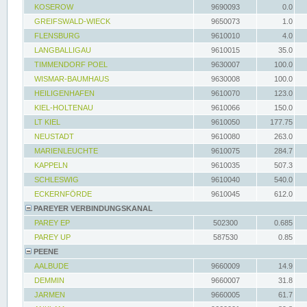
KOSEROW
9690093
0.0
GREIFSWALD-WIECK
9650073
1.0
FLENSBURG
9610010
4.0
LANGBALLIGAU
9610015
35.0
TIMMENDORF POEL
9630007
100.0
WISMAR-BAUMHAUS
9630008
100.0
HEILIGENHAFEN
9610070
123.0
KIEL-HOLTENAU
9610066
150.0
LT KIEL
9610050
177.75
NEUSTADT
9610080
263.0
MARIENLEUCHTE
9610075
284.7
KAPPELN
9610035
507.3
SCHLESWIG
9610040
540.0
ECKERNFÖRDE
9610045
612.0
PAREYER VERBINDUNGSKANAL
PAREY EP
502300
0.685
PAREY UP
587530
0.85
PEENE
AALBUDE
9660009
14.9
DEMMIN
9660007
31.8
JARMEN
9660005
61.7