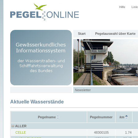
Hilfe
Link
Start
Pegelauswahl über Karte
Newsletter
Aktuelle Wasserstände
Pegelname
Pegelnummer
km
ALLER
CELLE
48300105
1.74