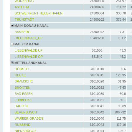
WÜRZBURG
24300600
251.97
ASTHEIM
24300406
311.22
SCHWEINFURT NEUER HAFEN
24300304
330.78
TRUNSTADT
24300202
378.44
MAIN-DONAU-KANAL
BAMBERG
24300042
7.31
RIEDENBURG_UP
13409200
151.2
MALZER KANAL
LIEBENWALDE UP
581550
43.3
LIEBENWALDE OP
581540
45.3
MITTELLANDKANAL
HÖRSTEL
31010010
0.6
RECKE
31010011
12.595
BRAMSCHE
31010020
31.95
BROXTEN
31010032
47.43
BAD ESSEN
31010030
60.8
LÜBBECKE
31010031
80.1
HAHLEN
31010041
98.09
BERENBUSCH
31010042
106.732
WARBER GRABEN
31010040
111.75
RUSBEND
31010043
112.16
NIENBRÜGGE
31010044
126.7