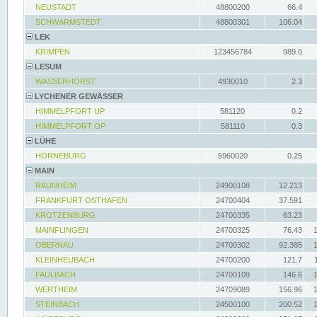
NEUSTADT
48800200
66.4
SCHWARMSTEDT
48800301
106.04
LEK
KRIMPEN
123456784
989.0
LESUM
WASSERHORST
4930010
2.3
LYCHENER GEWÄSSER
HIMMELPFORT UP
581120
0.2
HIMMELPFORT OP
581110
0.3
LÜHE
HORNEBURG
5960020
0.25
MAIN
RAUNHEIM
24900108
12.213
FRANKFURT OSTHAFEN
24700404
37.591
KROTZENBURG
24700335
63.23
MAINFLINGEN
24700325
76.43
OBERNAU
24700302
92.385
KLEINHEUBACH
24700200
121.7
FAULBACH
24700109
146.6
WERTHEIM
24709089
156.96
STEINBACH
24500100
200.52