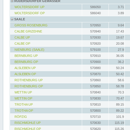
RÜDERSDORFER GEWÄSSER
WOLTERSDORF UP
586050
3.71
WOLTERSDORF OP
586040
3.89
SAALE
GROSS ROSENBURG
570950
9.64
CALBE GRIZEHNE
570940
17.43
CALBE UP
570930
19.67
CALBE OP
570920
20.08
NIENBURG (SAALE)
579100
27.9
BERNBURG UP
570910
36.05
BERNBURG OP
570900
36.2
ALSLEBEN UP
570880
50.24
ALSLEBEN OP
570870
50.42
ROTHENBURG UP
570860
58.6
ROTHENBURG OP
570850
58.78
WETTIN UP
570840
70.3
WETTIN OP
570830
70.47
TROTHA UP
570810
89.15
TROTHA OP
570800
89.22
RÖPZIG
570710
101.9
RISCHMÜHLE UP
570630
115.19
RISCHMÜHLE OP
570620
115.26