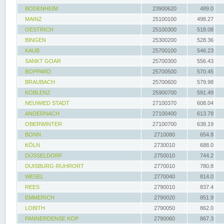
BODENHEIM
23900620
489.0
MAINZ
25100100
498.27
OESTRICH
25100300
518.08
BINGEN
25300200
528.36
KAUB
25700100
546.23
SANKT GOAR
25700300
556.43
BOPPARD
25700500
570.45
BRAUBACH
25700600
579.98
KOBLENZ
25900700
591.49
NEUWIED STADT
27100370
608.04
ANDERNACH
27100400
613.78
OBERWINTER
27100700
638.19
BONN
2710080
654.8
KÖLN
2730010
688.0
DÜSSELDORF
2750010
744.2
DUISBURG-RUHRORT
2770010
780.8
WESEL
2770040
814.0
REES
2790010
837.4
EMMERICH
2790020
851.9
LOBITH
2790050
862.0
PANNERDENSE KOP
2790060
867.3