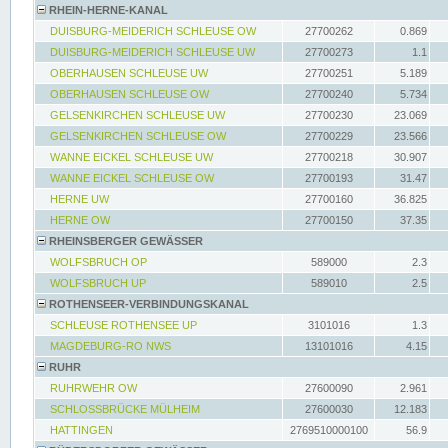
RHEIN-HERNE-KANAL
DUISBURG-MEIDERICH SCHLEUSE OW
27700262
0.869
DUISBURG-MEIDERICH SCHLEUSE UW
27700273
1.1
OBERHAUSEN SCHLEUSE UW
27700251
5.189
OBERHAUSEN SCHLEUSE OW
27700240
5.734
GELSENKIRCHEN SCHLEUSE UW
27700230
23.069
GELSENKIRCHEN SCHLEUSE OW
27700229
23.566
WANNE EICKEL SCHLEUSE UW
27700218
30.907
WANNE EICKEL SCHLEUSE OW
27700193
31.47
HERNE UW
27700160
36.825
HERNE OW
27700150
37.35
RHEINSBERGER GEWÄSSER
WOLFSBRUCH OP
589000
2.3
WOLFSBRUCH UP
589010
2.5
ROTHENSEER-VERBINDUNGSKANAL
SCHLEUSE ROTHENSEE UP
3101016
1.3
MAGDEBURG-RO NWS
13101016
4.15
RUHR
RUHRWEHR OW
27600090
2.961
SCHLOSSBRÜCKE MÜLHEIM
27600030
12.183
HATTINGEN
2769510000100
56.9