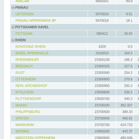
ANKLAM
9660001
89.8
PINNAU
UETERSEN
5970016
9.51
PINNAU-SPERRWERK BP
5970018
18.1
POTSDAMER HAVEL
POTSDAM
580412
26.63
RHEIN
KONSTANZ-RHEIN
3329
0.5
BASEL-RHEINHALLE
2310010
164.3
RHEINWEILER
23300130
186.2
BREISACH
23300320
227.6
RUST
23300580
254.2
OTTENHEIM
23300800
270.6
KEHL-KRONENHOF
23300900
292.2
IFFEZHEIM
23500600
336.2
PLITTERSDORF
23500700
340.2
MAXAU
23700200
362.327
PHILIPPSBURG
23700500
389.33
SPEYER
23700600
400.61
MANNHEIM
23700700
424.733
WORMS
23900200
443.37
NIERSTEIN-OPPENHEIM
23900600
480.606