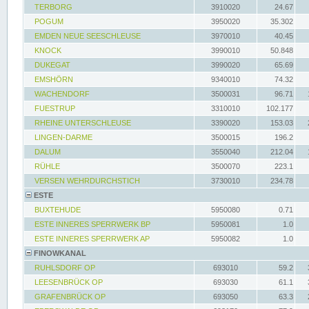
TERBORG
3910020
24.67
POGUM
3950020
35.302
EMDEN NEUE SEESCHLEUSE
3970010
40.45
KNOCK
3990010
50.848
DUKEGAT
3990020
65.69
EMSHÖRN
9340010
74.32
WACHENDORF
3500031
96.71
FUESTRUP
3310010
102.177
RHEINE UNTERSCHLEUSE
3390020
153.03
LINGEN-DARME
3500015
196.2
DALUM
3550040
212.04
RÜHLE
3500070
223.1
VERSEN WEHRDURCHSTICH
3730010
234.78
ESTE
BUXTEHUDE
5950080
0.71
ESTE INNERES SPERRWERK BP
5950081
1.0
ESTE INNERES SPERRWERK AP
5950082
1.0
FINOWKANAL
RUHLSDORF OP
693010
59.2
LEESENBRÜCK OP
693030
61.1
GRAFENBRÜCK OP
693050
63.3