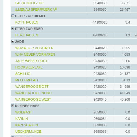
FAHRENHOLZ UP
5940060
17.71
ILMENAU SPERRWERK AP
5940080
28.467
ITTER ZUR DIEMEL
KOTTHAUSEN
44100013
3.4
ITTER ZUR EDER
HERZHAUSEN
42800218
1.3
2
JADE
WHV ALTER VORHAFEN
9440020
1.565
WHV NEUER VORHAFEN
9440030
4.053
JADE-WESER-PORT
9430050
11.6
HOOKSIELPLATE
9430020
18.098
SCHILLIG
9430030
24.137
MELLUMPLATE
9420010
31.13
WANGEROOGE OST
9420020
34.999
WANGEROOGE NORD
9420030
41.049
WANGEROOGE WEST
9420040
43.208
KLEINES HAFF
WOLGAST
9650080
0.0
KARNIN
9690084
0.0
KARLSHAGEN
9690085
0.0
UECKERMÜNDE
9690088
0.0