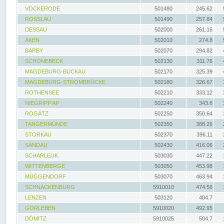
VOCKERODE
501480
245.62
ROSSLAU
501490
257.84
DESSAU
502000
261.16
AKEN
502010
274.8
BARBY
502070
294.82
SCHÖNEBECK
502130
311.76
MAGDEBURG-BUCKAU
502170
325.39
MAGDEBURG-STROMBRÜCKE
502180
326.67
ROTHENSEE
502210
333.12
NIEGRIPP AP
502240
343.6
ROGÄTZ
502250
350.64
TANGERMÜNDE
502350
388.26
STORKAU
502370
396.11
SANDAU
502430
416.06
SCHARLEUK
503030
447.22
WITTENBERGE
503050
453.98
MÜGGENDORF
503070
463.94
SCHNACKENBURG
5910010
474.56
LENZEN
503120
484.7
GORLEBEN
5910020
492.95
DÖMITZ
5910025
504.7