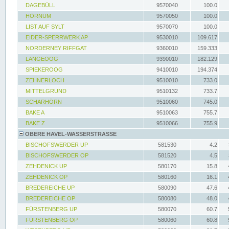
DAGEBÜLL
9570040
100.0
HÖRNUM
9570050
100.0
LIST AUF SYLT
9570070
100.0
EIDER-SPERRWERK AP
9530010
109.617
NORDERNEY RIFFGAT
9360010
159.333
LANGEOOG
9390010
182.129
SPIEKEROOG
9410010
194.374
ZEHNERLOCH
9510010
733.0
MITTELGRUND
9510132
733.7
SCHARHÖRN
9510060
745.0
BAKE A
9510063
755.7
BAKE Z
9510066
755.9
OBERE HAVEL-WASSERSTRASSE
BISCHOFSWERDER UP
581530
4.2
BISCHOFSWERDER OP
581520
4.5
ZEHDENICK UP
580170
15.8
ZEHDENICK OP
580160
16.1
BREDEREICHE UP
580090
47.6
BREDEREICHE OP
580080
48.0
FÜRSTENBERG UP
580070
60.7
FÜRSTENBERG OP
580060
60.8