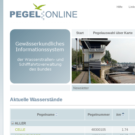
Hilfe
Link
Start
Pegelauswahl über Karte
Newsletter
Aktuelle Wasserstände
Pegelname
Pegelnummer
km
ALLER
CELLE
48300105
1.74