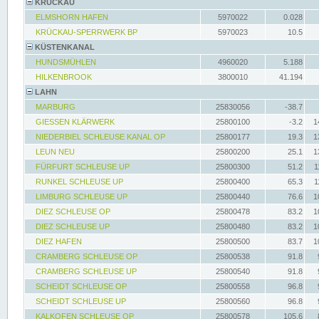
KRÜCKAU
ELMSHORN HAFEN
5970022
0.028
KRÜCKAU-SPERRWERK BP
5970023
10.5
KÜSTENKANAL
HUNDSMÜHLEN
4960020
5.188
HILKENBROOK
3800010
41.194
LAHN
MARBURG
25830056
-38.7
GIESSEN KLÄRWERK
25800100
-3.2
1
NIEDERBIEL SCHLEUSE KANAL OP
25800177
19.3
1
LEUN NEU
25800200
25.1
1
FÜRFURT SCHLEUSE UP
25800300
51.2
1
RUNKEL SCHLEUSE UP
25800400
65.3
1
LIMBURG SCHLEUSE UP
25800440
76.6
1
DIEZ SCHLEUSE OP
25800478
83.2
1
DIEZ SCHLEUSE UP
25800480
83.2
1
DIEZ HAFEN
25800500
83.7
1
CRAMBERG SCHLEUSE OP
25800538
91.8
CRAMBERG SCHLEUSE UP
25800540
91.8
SCHEIDT SCHLEUSE OP
25800558
96.8
SCHEIDT SCHLEUSE UP
25800560
96.8
KALKOFEN SCHLEUSE OP
25800578
105.6