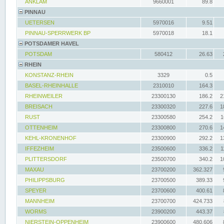
ANKLAM
9660001
89.8
PINNAU
UETERSEN
5970016
9.51
PINNAU-SPERRWERK BP
5970018
18.1
POTSDAMER HAVEL
POTSDAM
580412
26.63
RHEIN
KONSTANZ-RHEIN
3329
0.5
BASEL-RHEINHALLE
2310010
164.3
RHEINWEILER
23300130
186.2
2
BREISACH
23300320
227.6
1
RUST
23300580
254.2
1
OTTENHEIM
23300800
270.6
1
KEHL-KRONENHOF
23300900
292.2
1
IFFEZHEIM
23500600
336.2
1
PLITTERSDORF
23500700
340.2
1
MAXAU
23700200
362.327
PHILIPPSBURG
23700500
389.33
SPEYER
23700600
400.61
MANNHEIM
23700700
424.733
WORMS
23900200
443.37
NIERSTEIN-OPPENHEIM
23900600
480.606