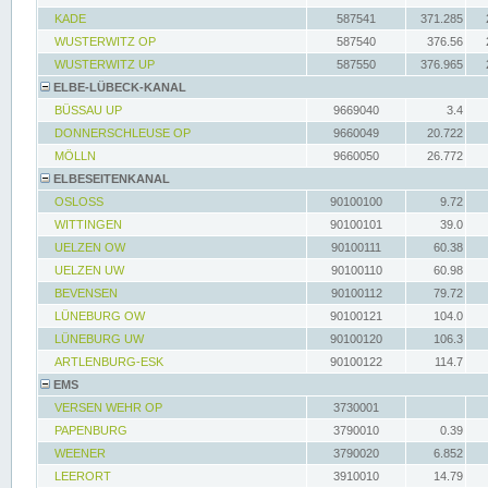
KADE
587541
371.285
WUSTERWITZ OP
587540
376.56
WUSTERWITZ UP
587550
376.965
ELBE-LÜBECK-KANAL
BÜSSAU UP
9669040
3.4
DONNERSCHLEUSE OP
9660049
20.722
MÖLLN
9660050
26.772
ELBESEITENKANAL
OSLOSS
90100100
9.72
WITTINGEN
90100101
39.0
UELZEN OW
90100111
60.38
UELZEN UW
90100110
60.98
BEVENSEN
90100112
79.72
LÜNEBURG OW
90100121
104.0
LÜNEBURG UW
90100120
106.3
ARTLENBURG-ESK
90100122
114.7
EMS
VERSEN WEHR OP
3730001
PAPENBURG
3790010
0.39
WEENER
3790020
6.852
LEERORT
3910010
14.79