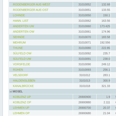
RODENBERGER AUE-WEST
31010052
132.68
RODENBERGER AUE-OST
31010051
133.55
LOHNDE
31010050
150.1
HANN. LIST
31010062
163.56
ANDERTEN UW
31010060
173.425
ANDERTEN OW
31010061
174.96
SEHNDE
31010070
183.58
MEHRUM
31010071
192.556
THUNE
31010080
222.85
SÜLFELD OW
31010092
235.7
SÜLFELD UW
31010091
238.0
VORSFELDE
31010090
249.12
RÜHEN
31010093
256.1
VELSDORF
3101012
283.1
HALDENSLEBEN
3101013
300.9
KANALBRÜCKE
3101018
321.33
MOSEL
KOBLENZ UP
26900900
1.9
KOBLENZ OP
26900880
2.111
LEHMEN UP
26900700
20.37
LEHMEN OP
26900680
21.04