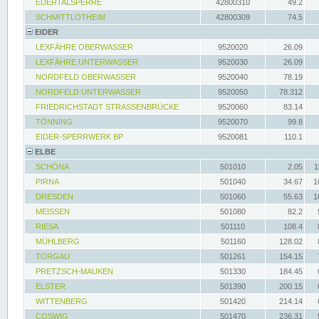
EDERTALSPERRE
42800310
49.2
SCHMITTLOTHEIM
42800309
74.5
EIDER
LEXFÄHRE OBERWASSER
9520020
26.09
LEXFÄHRE UNTERWASSER
9520030
26.09
NORDFELD OBERWASSER
9520040
78.19
NORDFELD UNTERWASSER
9520050
78.312
FRIEDRICHSTADT STRASSENBRÜCKE
9520060
83.14
TÖNNING
9520070
99.8
EIDER-SPERRWERK BP
9520081
110.1
ELBE
SCHÖNA
501010
2.05
1
PIRNA
501040
34.67
1
DRESDEN
501060
55.63
1
MEISSEN
501080
82.2
RIESA
501110
108.4
MÜHLBERG
501160
128.02
TORGAU
501261
154.15
PRETZSCH-MAUKEN
501330
184.45
ELSTER
501390
200.15
WITTENBERG
501420
214.14
COSWIG
501470
236.31