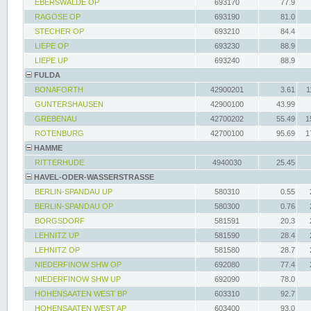
EBERSWALDE OP
693170
77.9
RAGÖSE OP
693190
81.0
STECHER OP
693210
84.4
LIEPE OP
693230
88.9
LIEPE UP
693240
88.9
FULDA
BONAFORTH
42900201
3.61
1
GUNTERSHAUSEN
42900100
43.99
GREBENAU
42700202
55.49
1
ROTENBURG
42700100
95.69
1
HAMME
RITTERHUDE
4940030
25.45
HAVEL-ODER-WASSERSTRASSE
BERLIN-SPANDAU UP
580310
0.55
BERLIN-SPANDAU OP
580300
0.76
BORGSDORF
581591
20.3
LEHNITZ UP
581590
28.4
LEHNITZ OP
581580
28.7
NIEDERFINOW SHW OP
692080
77.4
NIEDERFINOW SHW UP
692090
78.0
HOHENSAATEN WEST BP
603310
92.7
HOHENSAATEN WEST AP
603400
93.0