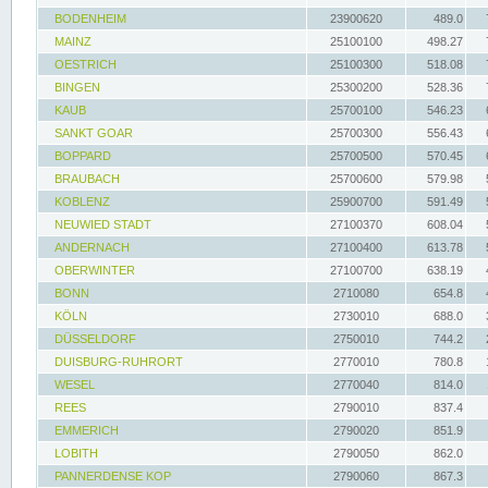
BODENHEIM
23900620
489.0
MAINZ
25100100
498.27
OESTRICH
25100300
518.08
BINGEN
25300200
528.36
KAUB
25700100
546.23
SANKT GOAR
25700300
556.43
BOPPARD
25700500
570.45
BRAUBACH
25700600
579.98
KOBLENZ
25900700
591.49
NEUWIED STADT
27100370
608.04
ANDERNACH
27100400
613.78
OBERWINTER
27100700
638.19
BONN
2710080
654.8
KÖLN
2730010
688.0
DÜSSELDORF
2750010
744.2
DUISBURG-RUHRORT
2770010
780.8
WESEL
2770040
814.0
REES
2790010
837.4
EMMERICH
2790020
851.9
LOBITH
2790050
862.0
PANNERDENSE KOP
2790060
867.3