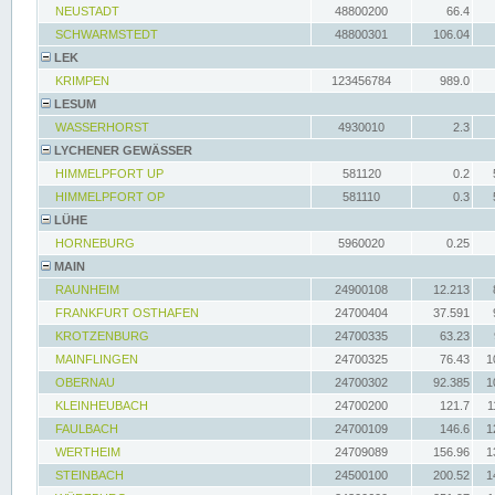
NEUSTADT
48800200
66.4
SCHWARMSTEDT
48800301
106.04
LEK
KRIMPEN
123456784
989.0
LESUM
WASSERHORST
4930010
2.3
LYCHENER GEWÄSSER
HIMMELPFORT UP
581120
0.2
HIMMELPFORT OP
581110
0.3
LÜHE
HORNEBURG
5960020
0.25
MAIN
RAUNHEIM
24900108
12.213
FRANKFURT OSTHAFEN
24700404
37.591
KROTZENBURG
24700335
63.23
MAINFLINGEN
24700325
76.43
1
OBERNAU
24700302
92.385
1
KLEINHEUBACH
24700200
121.7
1
FAULBACH
24700109
146.6
1
WERTHEIM
24709089
156.96
1
STEINBACH
24500100
200.52
1