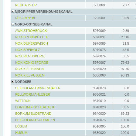
NEUHAUS UP
585860
2.77
NIEGRIPPER VERBINDUNGSKANAL
NIEGRIPP BP
587500
0.59
NORD-OSTSEE-KANAL
AWK STROHBRÜCK
5970069
0.89
NOK BRUNSBÜTTEL
5970091
2.116
NOK DÜKERSWISCH
5970085
21.5
NOK BREIHOLZ
5970075
48.5
NOK RENDSBURG
5970074
63.5
NOK KÖNIGSFÖRDE
5970067
79.63
NOK KIEL BINNEN
5979020
97.76
NOK KIEL AUSSEN
5650068
98.13
NORDSEE
HELGOLAND BINNENHAFEN
9510070
0.0
PELLWORM ANLEGER
9550021
0.0
WITTDÜN
9570010
0.0
BORKUM FISCHERBALJE
9340020
83.5
BORKUM SÜDSTRAND
9340030
89.23
HELGOLAND SÜDHAFEN
9510075
100.0
BÜSUM
9510095
100.0
HUSUM
9530020
100.0