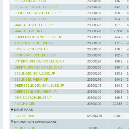
BESIGHEIM WEHR UP
23800440
136.9
1
HESSIGHEIM SCHLEUSE UP
23800420
142.9
1
PLEIDELSHEIM SCHLEUSE UP
23800400
150.0
1
BEIHINGEN WEHR UP
23800360
154.3
1
MARBACH SCHLEUSE UP
23800322
157.5
1
MARBACH WEHR UP
23800320
158.931
1
POPPENWEILER SCHLEUSE UP
23800300
164.7
1
ALDINGEN SCHLEUSE UP
23800280
171.9
2
HOFEN SCHLEUSE UP
23800260
176.0
2
CANNSTATT SCHLEUSE UP
23800240
182.7
2
UNTERTÜRKHEIM SCHLEUSE UP
23800220
186.2
2
OBERTÜRKHEIM SCHLEUSE UP
23800200
189.4
2
ESSLINGEN SCHLEUSE UP
23800180
193.9
2
ESSLINGEN WEHR OP
23800176
194.1
2
OBERESSLINGEN SCHLEUSE UP
23800145
194.8
2
OBERESSLINGEN WEHR UP
23800140
196.5
2
DEIZISAU SCHLEUSE UP
23800120
199.5
2
PLOCHINGEN
23800100
202.56
2
NEUE MAAS
ROTTERDAM
123456786
1000.0
NEUHAUSER SPEISEKANAL
NEUHAUS OP
585850
2.7