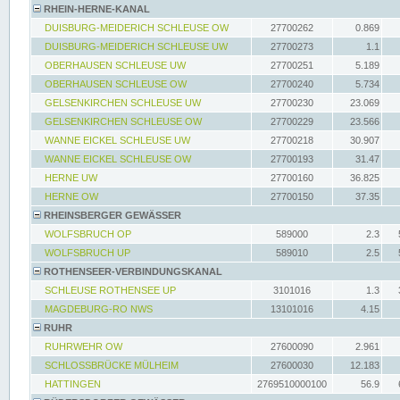
RHEIN-HERNE-KANAL
DUISBURG-MEIDERICH SCHLEUSE OW
27700262
0.869
DUISBURG-MEIDERICH SCHLEUSE UW
27700273
1.1
OBERHAUSEN SCHLEUSE UW
27700251
5.189
OBERHAUSEN SCHLEUSE OW
27700240
5.734
GELSENKIRCHEN SCHLEUSE UW
27700230
23.069
GELSENKIRCHEN SCHLEUSE OW
27700229
23.566
WANNE EICKEL SCHLEUSE UW
27700218
30.907
WANNE EICKEL SCHLEUSE OW
27700193
31.47
HERNE UW
27700160
36.825
HERNE OW
27700150
37.35
RHEINSBERGER GEWÄSSER
WOLFSBRUCH OP
589000
2.3
WOLFSBRUCH UP
589010
2.5
ROTHENSEER-VERBINDUNGSKANAL
SCHLEUSE ROTHENSEE UP
3101016
1.3
MAGDEBURG-RO NWS
13101016
4.15
RUHR
RUHRWEHR OW
27600090
2.961
SCHLOSSBRÜCKE MÜLHEIM
27600030
12.183
HATTINGEN
2769510000100
56.9