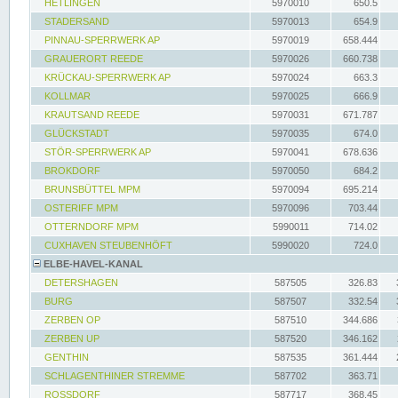
HETLINGEN
5970010
650.5
STADERSAND
5970013
654.9
PINNAU-SPERRWERK AP
5970019
658.444
GRAUERORT REEDE
5970026
660.738
KRÜCKAU-SPERRWERK AP
5970024
663.3
KOLLMAR
5970025
666.9
KRAUTSAND REEDE
5970031
671.787
GLÜCKSTADT
5970035
674.0
STÖR-SPERRWERK AP
5970041
678.636
BROKDORF
5970050
684.2
BRUNSBÜTTEL MPM
5970094
695.214
OSTERIFF MPM
5970096
703.44
OTTERNDORF MPM
5990011
714.02
CUXHAVEN STEUBENHÖFT
5990020
724.0
ELBE-HAVEL-KANAL
DETERSHAGEN
587505
326.83
BURG
587507
332.54
ZERBEN OP
587510
344.686
ZERBEN UP
587520
346.162
GENTHIN
587535
361.444
SCHLAGENTHINER STREMME
587702
363.71
ROSSDORF
587717
368.45