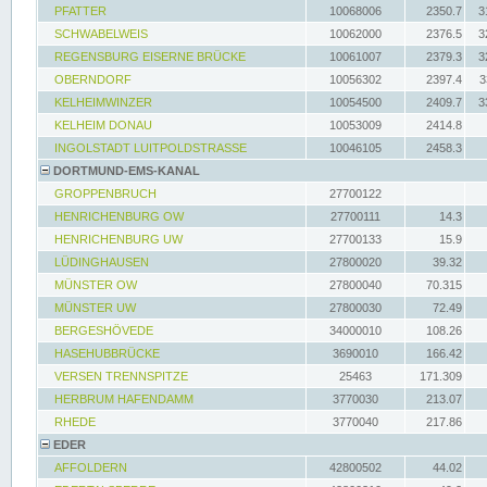
PFATTER
10068006
2350.7
3
SCHWABELWEIS
10062000
2376.5
3
REGENSBURG EISERNE BRÜCKE
10061007
2379.3
3
OBERNDORF
10056302
2397.4
3
KELHEIMWINZER
10054500
2409.7
3
KELHEIM DONAU
10053009
2414.8
INGOLSTADT LUITPOLDSTRASSE
10046105
2458.3
DORTMUND-EMS-KANAL
GROPPENBRUCH
27700122
HENRICHENBURG OW
27700111
14.3
HENRICHENBURG UW
27700133
15.9
LÜDINGHAUSEN
27800020
39.32
MÜNSTER OW
27800040
70.315
MÜNSTER UW
27800030
72.49
BERGESHÖVEDE
34000010
108.26
HASEHUBBRÜCKE
3690010
166.42
VERSEN TRENNSPITZE
25463
171.309
HERBRUM HAFENDAMM
3770030
213.07
RHEDE
3770040
217.86
EDER
AFFOLDERN
42800502
44.02