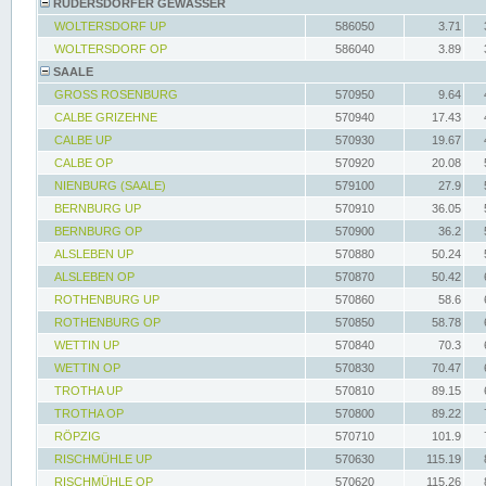
RÜDERSDORFER GEWÄSSER
WOLTERSDORF UP
586050
3.71
WOLTERSDORF OP
586040
3.89
SAALE
GROSS ROSENBURG
570950
9.64
CALBE GRIZEHNE
570940
17.43
CALBE UP
570930
19.67
CALBE OP
570920
20.08
NIENBURG (SAALE)
579100
27.9
BERNBURG UP
570910
36.05
BERNBURG OP
570900
36.2
ALSLEBEN UP
570880
50.24
ALSLEBEN OP
570870
50.42
ROTHENBURG UP
570860
58.6
ROTHENBURG OP
570850
58.78
WETTIN UP
570840
70.3
WETTIN OP
570830
70.47
TROTHA UP
570810
89.15
TROTHA OP
570800
89.22
RÖPZIG
570710
101.9
RISCHMÜHLE UP
570630
115.19
RISCHMÜHLE OP
570620
115.26