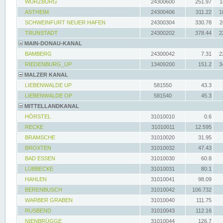
WÜRZBURG
24300600
251.97
1
ASTHEIM
24300406
311.22
1
SCHWEINFURT NEUER HAFEN
24300304
330.78
2
TRUNSTADT
24300202
378.44
2
MAIN-DONAU-KANAL
BAMBERG
24300042
7.31
2
RIEDENBURG_UP
13409200
151.2
3
MALZER KANAL
LIEBENWALDE UP
581550
43.3
LIEBENWALDE OP
581540
45.3
MITTELLANDKANAL
HÖRSTEL
31010010
0.6
RECKE
31010011
12.595
BRAMSCHE
31010020
31.95
BROXTEN
31010032
47.43
BAD ESSEN
31010030
60.8
LÜBBECKE
31010031
80.1
HAHLEN
31010041
98.09
BERENBUSCH
31010042
106.732
WARBER GRABEN
31010040
111.75
RUSBEND
31010043
112.16
NIENBRÜGGE
31010044
126.7