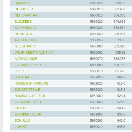
DAMNATZ
5910030
509.35
HITZACKER
5920010
522.639
NEU DARCHAU
5930010
536.385
BLECKEDE
5930020
549.633
BOIZENBURG
5930033
558.534
HOHNSTORF
5930040
568.987
ARTLENBURG
5930050
573.86
GEESTHACHT
5930060
583.393
WEHR GEESTHACHT UP
5930062
585.99
ALTENGAMME
5930070
588.787
ZOLLENSPIEKER
5930090
598.159
OVER
5950010
605.273
BUNTHAUS
5952020
609.9
HAMBURG-HARBURG
5952025
615.0
SCHÖPFSTELLE
5952030
615.3
HAMBURG ST. PAULI
5952050
623.1
SEEMANNSHÖFT
5952060
628.9
CRANZ
5950070
634.42
BLANKENESE UF
5952065
635.0
SCHULAU
5950090
641.0
LÜHORT
5960010
645.5