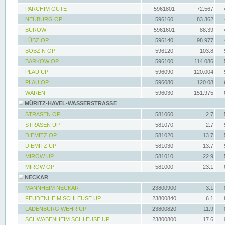
PARCHIM GÜTE
5961801
72.567
NEUBURG OP
596160
83.362
BUROW
5961601
88.39
LÜBZ OP
596140
98.977
BOBZIN OP
596120
103.8
BARKOW OP
596100
114.086
PLAU UP
596090
120.004
PLAU OP
596080
120.08
WAREN
596030
151.975
MÜRITZ-HAVEL-WASSERSTRASSE
STRASEN OP
581060
2.7
STRASEN UP
581070
2.7
DIEMITZ OP
581020
13.7
DIEMITZ UP
581030
13.7
MIROW UP
581010
22.9
MIROW OP
581000
23.1
NECKAR
MANNHEIM NECKAR
23800900
3.1
FEUDENHEIM SCHLEUSE UP
23800840
6.1
LADENBURG WEHR UP
23800820
11.9
SCHWABENHEIM SCHLEUSE UP
23800800
17.6