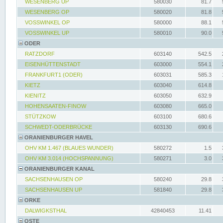
WESENBERG UP
580030
81.7
WESENBERG OP
580020
81.8
VOSSWINKEL OP
580000
88.1
VOSSWINKEL UP
580010
90.0
ODER
RATZDORF
603140
542.5
EISENHÜTTENSTADT
603000
554.1
FRANKFURT1 (ODER)
603031
585.3
KIETZ
603040
614.8
KIENITZ
603050
632.9
HOHENSAATEN-FINOW
603080
665.0
STÜTZKOW
603100
680.6
SCHWEDT-ODERBRÜCKE
603130
690.6
ORANIENBURGER HAVEL
OHV KM 1.467 (BLAUES WUNDER)
580272
1.5
OHV KM 3.014 (HOCHSPANNUNG)
580271
3.0
ORANIENBURGER KANAL
SACHSENHAUSEN OP
580240
29.8
SACHSENHAUSEN UP
581840
29.8
ORKE
DALWIGKSTHAL
42840453
11.41
OSTE