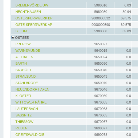
BREMERVÖRDE UW
5980010
0.03
HECHTHAUSEN
5980030
30.94
OSTE-SPERRWERK BP
9000000532
69.575
OSTE-SPERRWERK AP
9000000590
69.575
BELUM
5980060
69.89
OSTSEE
PREROW
9650027
WARNEMÜNDE
9640015
0.0
ALTHAGEN
9650024
0.0
BARTH
9650030
0.0
BARHÖFT
9650040
0.0
STRALSUND
9650043
0.0
STAHLBRODE
9650070
0.0
NEUENDORF HAFEN
9670046
0.0
KLOSTER
9670050
0.0
WITTOWER FÄHRE
9670055
0.0
LAUTERBACH
9670063
0.0
SASSNITZ
9670065
0.0
THIESSOW
9670067
0.0
RUDEN
9690077
0.0
GREIFSWALD OIE
9690078
0.0