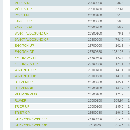
MÜDEN UP
26900500
36.8
MÜDEN OP
26900480
37.47
COCHEM
26900400
51.6
FANKEL UP
26900300
58.9
FANKEL OP
26900280
59.7
SANKT ALDEGUND UP
26900100
78.1
SANKT ALDEGUND OP
26900080
78.48
ENKIRCH UP
26700900
102.6
ENKIRCH OP
26700880
103.128
ZELTINGEN UP
26700600
123.4
ZELTINGEN OP
26700580
124.1
WINTRICH UP
26700400
141.1
1
WINTRICH OP
26700380
141.7
1
DETZEM UP
26700200
165.4
1
DETZEM OP
26700180
167.7
1
MEHRING AMS
26700100
171.7
RUWER
26500150
185.94
1
TRIER UP
26500100
195.3
1
TRIER OP
26500080
196.2
1
GREVENMACHER UP
26100200
212.5
1
GREVENMACHER OP
2610180
213.3
1