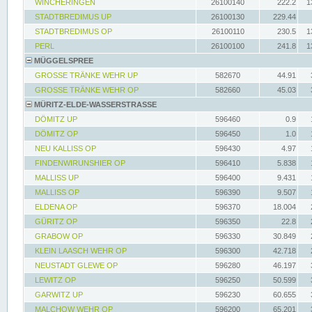
WINCHERINGEN
26100140
222.2
1
STADTBREDIMUS UP
26100130
229.44
STADTBREDIMUS OP
26100110
230.5
1
PERL
26100100
241.8
1
MÜGGELSPREE
GROSSE TRÄNKE WEHR UP
582670
44.91
GROSSE TRÄNKE WEHR OP
582660
45.03
MÜRITZ-ELDE-WASSERSTRASSE
DÖMITZ UP
596460
0.9
DÖMITZ OP
596450
1.0
NEU KALLISS OP
596430
4.97
FINDENWIRUNSHIER OP
596410
5.838
MALLISS UP
596400
9.431
MALLISS OP
596390
9.507
ELDENA OP
596370
18.004
GÜRITZ OP
596350
22.8
GRABOW OP
596330
30.849
KLEIN LAASCH WEHR OP
596300
42.718
NEUSTADT GLEWE OP
596280
46.197
LEWITZ OP
596250
50.599
GARWITZ UP
596230
60.655
MALCHOW WEHR OP
596200
65.201