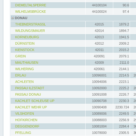
DIEMELTALSPERRE
44100104
90.6
WILHELMSBRÜCKE
44100024
97.4
DONAU
THEBNERSTRASSL
42015
1879.2
WILDUNGSMAUER
42014
1894.7
KORNEUBURG
42013
1941.5
DÜRNSTEIN
42012
2009.2
KIENSTOCK
42011
2015.2
GREIN
420091
2079.1
MAUTHAUSEN
42009
2111.0
WILHERING
420061
2144.1
ERLAU
10096001
2214.5
2
ACHLEITEN
10094006
2223.1
PASSAU ILZSTADT
10092000
2225.2
2
PASSAU DONAU
10091008
2226.7
2
KACHLET SCHLEUSE UP
10090708
2230.3
2
KACHLET WEHR UP
10090408
2230.724
2
VILSHOFEN
10089006
2249.5
2
HOFKIRCHEN
10088003
2256.9
2
DEGGENDORF
10081004
2284.4
3
PFELLING
10078000
2305.5
3