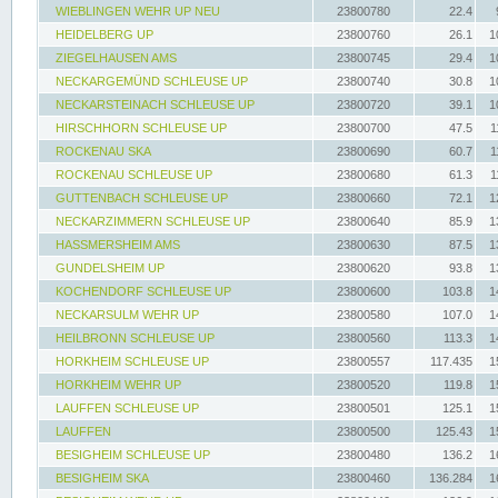
WIEBLINGEN WEHR UP NEU
23800780
22.4
HEIDELBERG UP
23800760
26.1
1
ZIEGELHAUSEN AMS
23800745
29.4
1
NECKARGEMÜND SCHLEUSE UP
23800740
30.8
1
NECKARSTEINACH SCHLEUSE UP
23800720
39.1
1
HIRSCHHORN SCHLEUSE UP
23800700
47.5
1
ROCKENAU SKA
23800690
60.7
1
ROCKENAU SCHLEUSE UP
23800680
61.3
1
GUTTENBACH SCHLEUSE UP
23800660
72.1
1
NECKARZIMMERN SCHLEUSE UP
23800640
85.9
1
HASSMERSHEIM AMS
23800630
87.5
1
GUNDELSHEIM UP
23800620
93.8
1
KOCHENDORF SCHLEUSE UP
23800600
103.8
1
NECKARSULM WEHR UP
23800580
107.0
1
HEILBRONN SCHLEUSE UP
23800560
113.3
1
HORKHEIM SCHLEUSE UP
23800557
117.435
1
HORKHEIM WEHR UP
23800520
119.8
1
LAUFFEN SCHLEUSE UP
23800501
125.1
1
LAUFFEN
23800500
125.43
1
BESIGHEIM SCHLEUSE UP
23800480
136.2
1
BESIGHEIM SKA
23800460
136.284
1