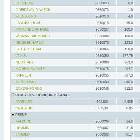
KOSEROW
9690093
0.0
GREIFSWALD-WIECK
9650073
1.0
FLENSBURG
9610010
4.0
LANGBALLIGAU
9610015
35.0
TIMMENDORF POEL
9630007
100.0
WISMAR-BAUMHAUS
9630008
100.0
HEILIGENHAFEN
9610070
123.0
KIEL-HOLTENAU
9610066
150.0
LT KIEL
9610050
177.75
NEUSTADT
9610080
263.0
MARIENLEUCHTE
9610075
284.7
KAPPELN
9610035
507.3
SCHLESWIG
9610040
540.0
ECKERNFÖRDE
9610045
612.0
PAREYER VERBINDUNGSKANAL
PAREY EP
502300
0.685
PAREY UP
587530
0.85
PEENE
AALBUDE
9660009
14.9
DEMMIN
9660007
31.8
JARMEN
9660005
61.7