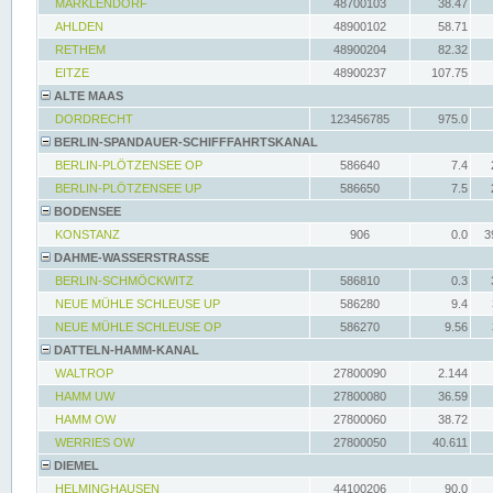
MARKLENDORF
48700103
38.47
AHLDEN
48900102
58.71
RETHEM
48900204
82.32
EITZE
48900237
107.75
ALTE MAAS
DORDRECHT
123456785
975.0
BERLIN-SPANDAUER-SCHIFFFAHRTSKANAL
BERLIN-PLÖTZENSEE OP
586640
7.4
BERLIN-PLÖTZENSEE UP
586650
7.5
BODENSEE
KONSTANZ
906
0.0
3
DAHME-WASSERSTRASSE
BERLIN-SCHMÖCKWITZ
586810
0.3
NEUE MÜHLE SCHLEUSE UP
586280
9.4
NEUE MÜHLE SCHLEUSE OP
586270
9.56
DATTELN-HAMM-KANAL
WALTROP
27800090
2.144
HAMM UW
27800080
36.59
HAMM OW
27800060
38.72
WERRIES OW
27800050
40.611
DIEMEL
HELMINGHAUSEN
44100206
90.0