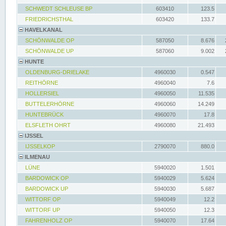
SCHWEDT SCHLEUSE BP
603410
123.5
FRIEDRICHSTHAL
603420
133.7
HAVELKANAL
SCHÖNWALDE OP
587050
8.676
SCHÖNWALDE UP
587060
9.002
HUNTE
OLDENBURG-DRIELAKE
4960030
0.547
REITHÖRNE
4960040
7.6
HOLLERSIEL
4960050
11.535
BUTTELERHÖRNE
4960060
14.249
HUNTEBRÜCK
4960070
17.8
ELSFLETH OHRT
4960080
21.493
IJSSEL
IJSSELKOP
2790070
880.0
ILMENAU
LÜNE
5940020
1.501
BARDOWICK OP
5940029
5.624
BARDOWICK UP
5940030
5.687
WITTORF OP
5940049
12.2
WITTORF UP
5940050
12.3
FAHRENHOLZ OP
5940070
17.64