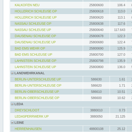
KALKOFEN NEU
25800600
106.4
HOLLERICH SCHLEUSE OP
25800618
113.0
HOLLERICH SCHLEUSE UP
25800620
113.1
NASSAU SCHLEUSE OP
25800638
117.6
NASSAU SCHLEUSE UP
25800640
117.643
DAUSENAU SCHLEUSE OP
25800678
122.3
DAUSENAU SCHLEUSE UP
25800680
122.4
BAD EMS WEHR OP
25800690
125.9
BAD EMS SCHLEUSE UP
25800700
127.0
LAHNSTEIN SCHLEUSE OP
25800798
135.9
LAHNSTEIN SCHLEUSE UP
25800800
136.0
LANDWEHRKANAL
BERLIN-UNTERSCHLEUSE UP
586630
1.61
BERLIN-UNTERSCHLEUSE OP
586620
1.71
BERLIN-OBERSCHLEUSE UP
586610
10.51
BERLIN-OBERSCHLEUSE OP
586600
10.62
LEDA
DREYSCHLOOT
3880010
0.73
LEDASPERRWERK UP
3880050
21.125
LEINE
HERRENHAUSEN
48800108
25.12