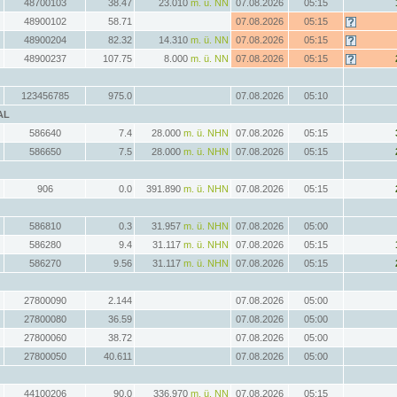
48700103
38.47
23.010
m. ü. NN
07.08.2026
05:15
48900102
58.71
07.08.2026
05:15
48900204
82.32
14.310
m. ü. NN
07.08.2026
05:15
48900237
107.75
8.000
m. ü. NN
07.08.2026
05:15
123456785
975.0
07.08.2026
05:10
AL
586640
7.4
28.000
m. ü. NHN
07.08.2026
05:15
586650
7.5
28.000
m. ü. NHN
07.08.2026
05:15
906
0.0
391.890
m. ü. NHN
07.08.2026
05:15
586810
0.3
31.957
m. ü. NHN
07.08.2026
05:00
586280
9.4
31.117
m. ü. NHN
07.08.2026
05:15
586270
9.56
31.117
m. ü. NHN
07.08.2026
05:15
27800090
2.144
07.08.2026
05:00
27800080
36.59
07.08.2026
05:00
27800060
38.72
07.08.2026
05:00
27800050
40.611
07.08.2026
05:00
44100206
90.0
336.970
m. ü. NN
07.08.2026
05:15