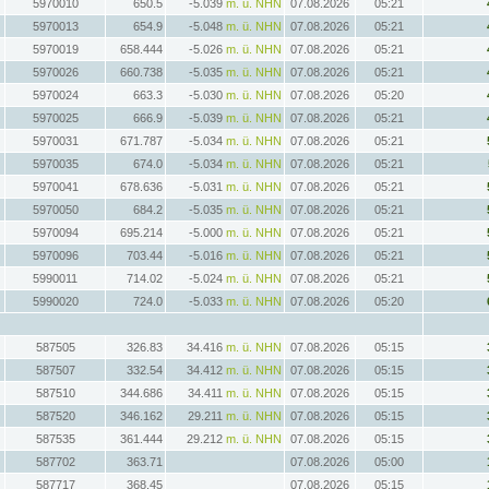
5970010
650.5
-5.039
m. ü. NHN
07.08.2026
05:21
5970013
654.9
-5.048
m. ü. NHN
07.08.2026
05:21
5970019
658.444
-5.026
m. ü. NHN
07.08.2026
05:21
5970026
660.738
-5.035
m. ü. NHN
07.08.2026
05:21
5970024
663.3
-5.030
m. ü. NHN
07.08.2026
05:20
5970025
666.9
-5.039
m. ü. NHN
07.08.2026
05:21
5970031
671.787
-5.034
m. ü. NHN
07.08.2026
05:21
5970035
674.0
-5.034
m. ü. NHN
07.08.2026
05:21
5970041
678.636
-5.031
m. ü. NHN
07.08.2026
05:21
5970050
684.2
-5.035
m. ü. NHN
07.08.2026
05:21
5970094
695.214
-5.000
m. ü. NHN
07.08.2026
05:21
5970096
703.44
-5.016
m. ü. NHN
07.08.2026
05:21
5990011
714.02
-5.024
m. ü. NHN
07.08.2026
05:21
5990020
724.0
-5.033
m. ü. NHN
07.08.2026
05:20
587505
326.83
34.416
m. ü. NHN
07.08.2026
05:15
587507
332.54
34.412
m. ü. NHN
07.08.2026
05:15
587510
344.686
34.411
m. ü. NHN
07.08.2026
05:15
587520
346.162
29.211
m. ü. NHN
07.08.2026
05:15
587535
361.444
29.212
m. ü. NHN
07.08.2026
05:15
587702
363.71
07.08.2026
05:00
587717
368.45
07.08.2026
05:15