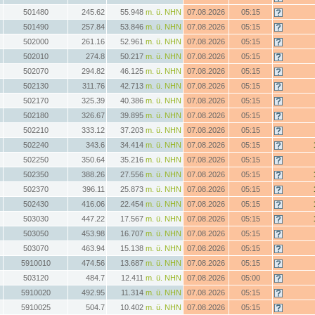
501480
245.62
55.948
m. ü. NHN
07.08.2026
05:15
501490
257.84
53.846
m. ü. NHN
07.08.2026
05:15
502000
261.16
52.961
m. ü. NHN
07.08.2026
05:15
502010
274.8
50.217
m. ü. NHN
07.08.2026
05:15
502070
294.82
46.125
m. ü. NHN
07.08.2026
05:15
502130
311.76
42.713
m. ü. NHN
07.08.2026
05:15
502170
325.39
40.386
m. ü. NHN
07.08.2026
05:15
502180
326.67
39.895
m. ü. NHN
07.08.2026
05:15
502210
333.12
37.203
m. ü. NHN
07.08.2026
05:15
502240
343.6
34.414
m. ü. NHN
07.08.2026
05:15
502250
350.64
35.216
m. ü. NHN
07.08.2026
05:15
502350
388.26
27.556
m. ü. NHN
07.08.2026
05:15
502370
396.11
25.873
m. ü. NHN
07.08.2026
05:15
502430
416.06
22.454
m. ü. NHN
07.08.2026
05:15
503030
447.22
17.567
m. ü. NHN
07.08.2026
05:15
503050
453.98
16.707
m. ü. NHN
07.08.2026
05:15
503070
463.94
15.138
m. ü. NHN
07.08.2026
05:15
5910010
474.56
13.687
m. ü. NHN
07.08.2026
05:15
503120
484.7
12.411
m. ü. NHN
07.08.2026
05:00
5910020
492.95
11.314
m. ü. NHN
07.08.2026
05:15
5910025
504.7
10.402
m. ü. NHN
07.08.2026
05:15