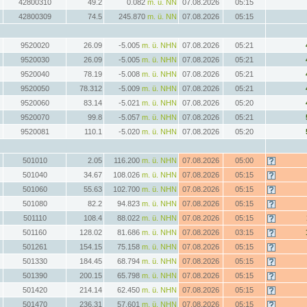
42800310
49.2
0.082
m. ü. NN
07.08.2026
05:15
42800309
74.5
245.870
m. ü. NN
07.08.2026
05:15
9520020
26.09
-5.005
m. ü. NHN
07.08.2026
05:21
9520030
26.09
-5.005
m. ü. NHN
07.08.2026
05:21
9520040
78.19
-5.008
m. ü. NHN
07.08.2026
05:21
9520050
78.312
-5.009
m. ü. NHN
07.08.2026
05:21
9520060
83.14
-5.021
m. ü. NHN
07.08.2026
05:20
9520070
99.8
-5.057
m. ü. NHN
07.08.2026
05:21
9520081
110.1
-5.020
m. ü. NHN
07.08.2026
05:20
501010
2.05
116.200
m. ü. NHN
07.08.2026
05:00
501040
34.67
108.026
m. ü. NHN
07.08.2026
05:15
501060
55.63
102.700
m. ü. NHN
07.08.2026
05:15
501080
82.2
94.823
m. ü. NHN
07.08.2026
05:15
501110
108.4
88.022
m. ü. NHN
07.08.2026
05:15
501160
128.02
81.686
m. ü. NHN
07.08.2026
03:15
501261
154.15
75.158
m. ü. NHN
07.08.2026
05:15
501330
184.45
68.794
m. ü. NHN
07.08.2026
05:15
501390
200.15
65.798
m. ü. NHN
07.08.2026
05:15
501420
214.14
62.450
m. ü. NHN
07.08.2026
05:15
501470
236.31
57.601
m. ü. NHN
07.08.2026
05:15