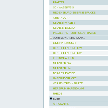
PFATTER
SCHWABELWEIS
REGENSBURG EISERNE BRÜCKE
OBERNDORF
KELHEIMWINZER
KELHEIM DONAU
INGOLSTADT LUITPOLDSTRASSE
DORTMUND-EMS-KANAL
GROPPENBRUCH
HENRICHENBURG OW
HENRICHENBURG UW
LÜDINGHAUSEN
MÜNSTER OW
MÜNSTER UW
BERGESHÖVEDE
HASEHUBBRÜCKE
VERSEN TRENNSPITZE
HERBRUM HAFENDAMM
RHEDE
EDER
AFFOLDERN