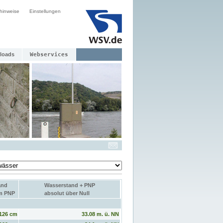
hinweise
Einstellungen
loads
Webservices
and
Wasserstand + PNP
um PNP
absolut über Null
126 cm
33.08 m. ü. NN