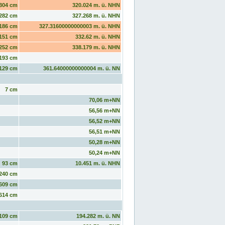
304 cm
320.024 m. ü. NHN
282 cm
327.268 m. ü. NHN
186 cm
327.31600000000003 m. ü. NHN
151 cm
332.62 m. ü. NHN
252 cm
338.179 m. ü. NHN
193 cm
129 cm
361.64000000000004 m. ü. NN
7 cm
70,06 m+NN
56,56 m+NN
56,52 m+NN
56,51 m+NN
50,28 m+NN
50,24 m+NN
93 cm
10.451 m. ü. NHN
240 cm
609 cm
614 cm
109 cm
194.282 m. ü. NN