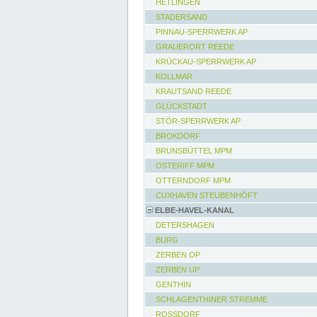
HETLINGEN
STADERSAND
PINNAU-SPERRWERK AP
GRAUERORT REEDE
KRÜCKAU-SPERRWERK AP
KOLLMAR
KRAUTSAND REEDE
GLÜCKSTADT
STÖR-SPERRWERK AP
BROKDORF
BRUNSBÜTTEL MPM
OSTERIFF MPM
OTTERNDORF MPM
CUXHAVEN STEUBENHÖFT
ELBE-HAVEL-KANAL
DETERSHAGEN
BURG
ZERBEN OP
ZERBEN UP
GENTHIN
SCHLAGENTHINER STREMME
ROSSDORF