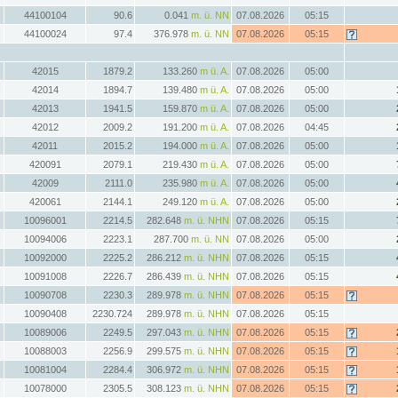
44100104
90.6
0.041
m. ü. NN
07.08.2026
05:15
44100024
97.4
376.978
m. ü. NN
07.08.2026
05:15
42015
1879.2
133.260
m ü. A.
07.08.2026
05:00
42014
1894.7
139.480
m ü. A.
07.08.2026
05:00
42013
1941.5
159.870
m ü. A.
07.08.2026
05:00
42012
2009.2
191.200
m ü. A.
07.08.2026
04:45
42011
2015.2
194.000
m ü. A.
07.08.2026
05:00
420091
2079.1
219.430
m ü. A.
07.08.2026
05:00
42009
2111.0
235.980
m ü. A.
07.08.2026
05:00
420061
2144.1
249.120
m ü. A.
07.08.2026
05:00
10096001
2214.5
282.648
m. ü. NHN
07.08.2026
05:15
10094006
2223.1
287.700
m. ü. NN
07.08.2026
05:00
10092000
2225.2
286.212
m. ü. NHN
07.08.2026
05:15
10091008
2226.7
286.439
m. ü. NHN
07.08.2026
05:15
10090708
2230.3
289.978
m. ü. NHN
07.08.2026
05:15
10090408
2230.724
289.978
m. ü. NHN
07.08.2026
05:15
10089006
2249.5
297.043
m. ü. NHN
07.08.2026
05:15
10088003
2256.9
299.575
m. ü. NHN
07.08.2026
05:15
10081004
2284.4
306.972
m. ü. NHN
07.08.2026
05:15
10078000
2305.5
308.123
m. ü. NHN
07.08.2026
05:15