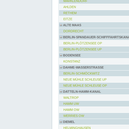
MARKLENDORF
AHLDEN
RETHEM
EITZE
ALTE MAAS
DORDRECHT
BERLIN-SPANDAUER-SCHIFFFAHRTSKAN
BERLIN-PLÖTZENSEE OP
BERLIN-PLÖTZENSEE UP
BODENSEE
KONSTANZ
DAHME-WASSERSTRASSE
BERLIN-SCHMÖCKWITZ
NEUE MÜHLE SCHLEUSE UP
NEUE MÜHLE SCHLEUSE OP
DATTELN-HAMM-KANAL
WALTROP
HAMM UW
HAMM OW
WERRIES OW
DIEMEL
HELMINGHAUSEN