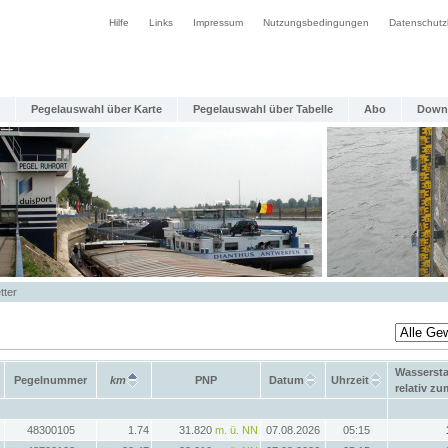
Hilfe
Links
Impressum
Nutzungsbedingungen
Datenschutz
Pegelauswahl über Karte
Pegelauswahl über Tabelle
Abo
Down
tter
Wasserst
Pegelnummer
km
PNP
Datum
Uhrzeit
relativ z
48300105
1.74
31.820
m. ü. NN
07.08.2026
05:15