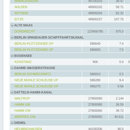
MARKLENDORF
48700103
38.47
AHLDEN
48900102
58.71
RETHEM
48900204
82.32
EITZE
48900237
107.75
ALTE MAAS
DORDRECHT
123456785
975.0
BERLIN-SPANDAUER-SCHIFFFAHRTSKANAL
BERLIN-PLÖTZENSEE OP
586640
7.4
BERLIN-PLÖTZENSEE UP
586650
7.5
BODENSEE
KONSTANZ
906
0.0
3
DAHME-WASSERSTRASSE
BERLIN-SCHMÖCKWITZ
586810
0.3
NEUE MÜHLE SCHLEUSE UP
586280
9.4
NEUE MÜHLE SCHLEUSE OP
586270
9.56
DATTELN-HAMM-KANAL
WALTROP
27800090
2.144
HAMM UW
27800080
36.59
HAMM OW
27800060
38.72
WERRIES OW
27800050
40.611
DIEMEL
HELMINGHAUSEN
44100206
90.0