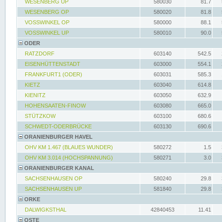
WESENBERG UP
580030
81.7
WESENBERG OP
580020
81.8
VOSSWINKEL OP
580000
88.1
VOSSWINKEL UP
580010
90.0
ODER
RATZDORF
603140
542.5
EISENHÜTTENSTADT
603000
554.1
FRANKFURT1 (ODER)
603031
585.3
KIETZ
603040
614.8
KIENITZ
603050
632.9
HOHENSAATEN-FINOW
603080
665.0
STÜTZKOW
603100
680.6
SCHWEDT-ODERBRÜCKE
603130
690.6
ORANIENBURGER HAVEL
OHV KM 1.467 (BLAUES WUNDER)
580272
1.5
OHV KM 3.014 (HOCHSPANNUNG)
580271
3.0
ORANIENBURGER KANAL
SACHSENHAUSEN OP
580240
29.8
SACHSENHAUSEN UP
581840
29.8
ORKE
DALWIGKSTHAL
42840453
11.41
OSTE