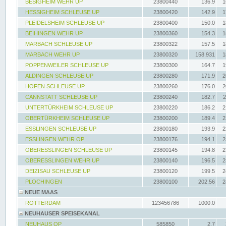
BESIGHEIM WEHR UP
23800440
136.9
1
HESSIGHEIM SCHLEUSE UP
23800420
142.9
1
PLEIDELSHEIM SCHLEUSE UP
23800400
150.0
1
BEIHINGEN WEHR UP
23800360
154.3
1
MARBACH SCHLEUSE UP
23800322
157.5
1
MARBACH WEHR UP
23800320
158.931
1
POPPENWEILER SCHLEUSE UP
23800300
164.7
1
ALDINGEN SCHLEUSE UP
23800280
171.9
2
HOFEN SCHLEUSE UP
23800260
176.0
2
CANNSTATT SCHLEUSE UP
23800240
182.7
2
UNTERTÜRKHEIM SCHLEUSE UP
23800220
186.2
2
OBERTÜRKHEIM SCHLEUSE UP
23800200
189.4
2
ESSLINGEN SCHLEUSE UP
23800180
193.9
2
ESSLINGEN WEHR OP
23800176
194.1
2
OBERESSLINGEN SCHLEUSE UP
23800145
194.8
2
OBERESSLINGEN WEHR UP
23800140
196.5
2
DEIZISAU SCHLEUSE UP
23800120
199.5
2
PLOCHINGEN
23800100
202.56
2
NEUE MAAS
ROTTERDAM
123456786
1000.0
NEUHAUSER SPEISEKANAL
NEUHAUS OP
585850
2.7