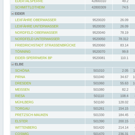
EDERTALSPERRE
42800310
49.2
SCHMITTLOTHEIM
42800309
74.5
EIDER
LEXFÄHRE OBERWASSER
9520020
26.09
LEXFÄHRE UNTERWASSER
9520030
26.09
NORDFELD OBERWASSER
9520040
78.19
NORDFELD UNTERWASSER
9520050
78.312
FRIEDRICHSTADT STRASSENBRÜCKE
9520060
83.14
TÖNNING
9520070
99.8
EIDER-SPERRWERK BP
9520081
110.1
ELBE
SCHÖNA
501010
2.05
1
PIRNA
501040
34.67
1
DRESDEN
501060
55.63
1
MEISSEN
501080
82.2
RIESA
501110
108.4
MÜHLBERG
501160
128.02
TORGAU
501261
154.15
PRETZSCH-MAUKEN
501330
184.45
ELSTER
501390
200.15
WITTENBERG
501420
214.14
COSWIG
501470
236.31