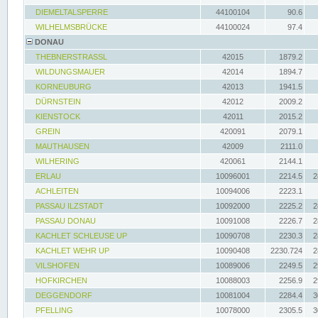
DIEMELTALSPERRE
44100104
90.6
WILHELMSBRÜCKE
44100024
97.4
DONAU
THEBNERSTRASSL
42015
1879.2
WILDUNGSMAUER
42014
1894.7
KORNEUBURG
42013
1941.5
DÜRNSTEIN
42012
2009.2
KIENSTOCK
42011
2015.2
GREIN
420091
2079.1
MAUTHAUSEN
42009
2111.0
WILHERING
420061
2144.1
ERLAU
10096001
2214.5
2
ACHLEITEN
10094006
2223.1
PASSAU ILZSTADT
10092000
2225.2
2
PASSAU DONAU
10091008
2226.7
2
KACHLET SCHLEUSE UP
10090708
2230.3
2
KACHLET WEHR UP
10090408
2230.724
2
VILSHOFEN
10089006
2249.5
2
HOFKIRCHEN
10088003
2256.9
2
DEGGENDORF
10081004
2284.4
3
PFELLING
10078000
2305.5
3