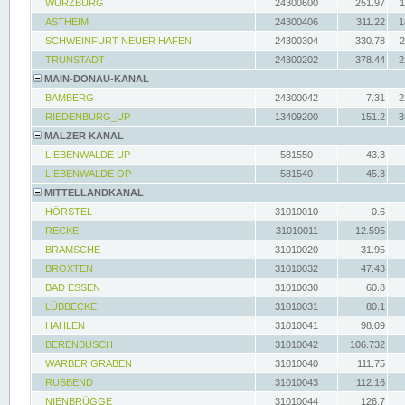
WÜRZBURG
24300600
251.97
1
ASTHEIM
24300406
311.22
1
SCHWEINFURT NEUER HAFEN
24300304
330.78
2
TRUNSTADT
24300202
378.44
2
MAIN-DONAU-KANAL
BAMBERG
24300042
7.31
2
RIEDENBURG_UP
13409200
151.2
3
MALZER KANAL
LIEBENWALDE UP
581550
43.3
LIEBENWALDE OP
581540
45.3
MITTELLANDKANAL
HÖRSTEL
31010010
0.6
RECKE
31010011
12.595
BRAMSCHE
31010020
31.95
BROXTEN
31010032
47.43
BAD ESSEN
31010030
60.8
LÜBBECKE
31010031
80.1
HAHLEN
31010041
98.09
BERENBUSCH
31010042
106.732
WARBER GRABEN
31010040
111.75
RUSBEND
31010043
112.16
NIENBRÜGGE
31010044
126.7