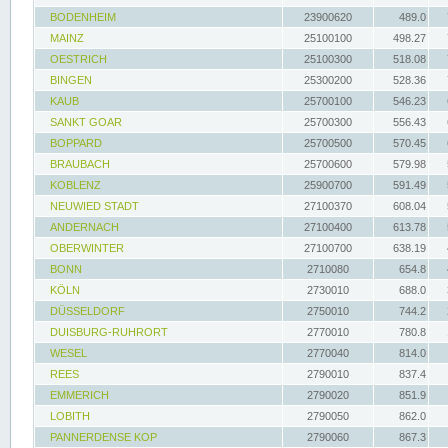
BODENHEIM
23900620
489.0
MAINZ
25100100
498.27
OESTRICH
25100300
518.08
BINGEN
25300200
528.36
KAUB
25700100
546.23
SANKT GOAR
25700300
556.43
BOPPARD
25700500
570.45
BRAUBACH
25700600
579.98
KOBLENZ
25900700
591.49
NEUWIED STADT
27100370
608.04
ANDERNACH
27100400
613.78
OBERWINTER
27100700
638.19
BONN
2710080
654.8
KÖLN
2730010
688.0
DÜSSELDORF
2750010
744.2
DUISBURG-RUHRORT
2770010
780.8
WESEL
2770040
814.0
REES
2790010
837.4
EMMERICH
2790020
851.9
LOBITH
2790050
862.0
PANNERDENSE KOP
2790060
867.3