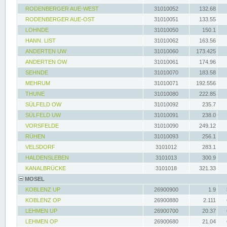
RODENBERGER AUE-WEST
31010052
132.68
RODENBERGER AUE-OST
31010051
133.55
LOHNDE
31010050
150.1
HANN. LIST
31010062
163.56
ANDERTEN UW
31010060
173.425
ANDERTEN OW
31010061
174.96
SEHNDE
31010070
183.58
MEHRUM
31010071
192.556
THUNE
31010080
222.85
SÜLFELD OW
31010092
235.7
SÜLFELD UW
31010091
238.0
VORSFELDE
31010090
249.12
RÜHEN
31010093
256.1
VELSDORF
3101012
283.1
HALDENSLEBEN
3101013
300.9
KANALBRÜCKE
3101018
321.33
MOSEL
KOBLENZ UP
26900900
1.9
KOBLENZ OP
26900880
2.111
LEHMEN UP
26900700
20.37
LEHMEN OP
26900680
21.04