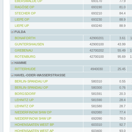
EBERSWALDE OP
693170
77.9
RAGÖSE OP
693190
81.0
STECHER OP
693210
84.4
LIEPE OP
693230
88.9
LIEPE UP
693240
88.9
FULDA
BONAFORTH
42900201
3.61
1
GUNTERSHAUSEN
42900100
43.99
GREBENAU
42700202
55.49
1
ROTENBURG
42700100
95.69
1
HAMME
RITTERHUDE
4940030
25.45
HAVEL-ODER-WASSERSTRASSE
BERLIN-SPANDAU UP
580310
0.55
BERLIN-SPANDAU OP
580300
0.76
BORGSDORF
581591
20.3
LEHNITZ UP
581590
28.4
LEHNITZ OP
581580
28.7
NIEDERFINOW SHW OP
692080
77.4
NIEDERFINOW SHW UP
692090
78.0
HOHENSAATEN WEST BP
603310
92.7
HOHENSAATEN WEST AP
603400
93.0