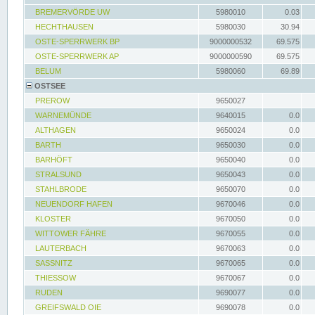
BREMERVÖRDE UW
5980010
0.03
HECHTHAUSEN
5980030
30.94
OSTE-SPERRWERK BP
9000000532
69.575
OSTE-SPERRWERK AP
9000000590
69.575
BELUM
5980060
69.89
OSTSEE
PREROW
9650027
WARNEMÜNDE
9640015
0.0
ALTHAGEN
9650024
0.0
BARTH
9650030
0.0
BARHÖFT
9650040
0.0
STRALSUND
9650043
0.0
STAHLBRODE
9650070
0.0
NEUENDORF HAFEN
9670046
0.0
KLOSTER
9670050
0.0
WITTOWER FÄHRE
9670055
0.0
LAUTERBACH
9670063
0.0
SASSNITZ
9670065
0.0
THIESSOW
9670067
0.0
RUDEN
9690077
0.0
GREIFSWALD OIE
9690078
0.0