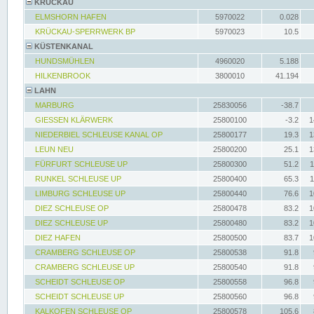
KRÜCKAU
ELMSHORN HAFEN
5970022
0.028
KRÜCKAU-SPERRWERK BP
5970023
10.5
KÜSTENKANAL
HUNDSMÜHLEN
4960020
5.188
HILKENBROOK
3800010
41.194
LAHN
MARBURG
25830056
-38.7
GIESSEN KLÄRWERK
25800100
-3.2
1
NIEDERBIEL SCHLEUSE KANAL OP
25800177
19.3
1
LEUN NEU
25800200
25.1
1
FÜRFURT SCHLEUSE UP
25800300
51.2
1
RUNKEL SCHLEUSE UP
25800400
65.3
1
LIMBURG SCHLEUSE UP
25800440
76.6
1
DIEZ SCHLEUSE OP
25800478
83.2
1
DIEZ SCHLEUSE UP
25800480
83.2
1
DIEZ HAFEN
25800500
83.7
1
CRAMBERG SCHLEUSE OP
25800538
91.8
CRAMBERG SCHLEUSE UP
25800540
91.8
SCHEIDT SCHLEUSE OP
25800558
96.8
SCHEIDT SCHLEUSE UP
25800560
96.8
KALKOFEN SCHLEUSE OP
25800578
105.6