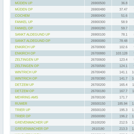
MÜDEN UP
26900500
36.8
MÜDEN OP
26900480
37.47
COCHEM
26900400
51.6
FANKEL UP
26900300
58.9
FANKEL OP
26900280
59.7
SANKT ALDEGUND UP
26900100
78.1
SANKT ALDEGUND OP
26900080
78.48
ENKIRCH UP
26700900
102.6
ENKIRCH OP
26700880
103.128
ZELTINGEN UP
26700600
123.4
ZELTINGEN OP
26700580
124.1
WINTRICH UP
26700400
141.1
1
WINTRICH OP
26700380
141.7
1
DETZEM UP
26700200
165.4
1
DETZEM OP
26700180
167.7
1
MEHRING AMS
26700100
171.7
RUWER
26500150
185.94
1
TRIER UP
26500100
195.3
1
TRIER OP
26500080
196.2
1
GREVENMACHER UP
26100200
212.5
1
GREVENMACHER OP
2610180
213.3
1