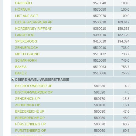
DAGEBÜLL
9570040
100.0
HÖRNUM
9570050
100.0
LIST AUF SYLT
9570070
100.0
EIDER-SPERRWERK AP
9530010
109.617
NORDERNEY RIFFGAT
9360010
159.333
LANGEOOG
9390010
182.129
SPIEKEROOG
9410010
194.374
ZEHNERLOCH
9510010
733.0
MITTELGRUND
9510132
733.7
SCHARHÖRN
9510060
745.0
BAKE A
9510063
755.7
BAKE Z
9510066
755.9
OBERE HAVEL-WASSERSTRASSE
BISCHOFSWERDER UP
581530
4.2
BISCHOFSWERDER OP
581520
4.5
ZEHDENICK UP
580170
15.8
ZEHDENICK OP
580160
16.1
BREDEREICHE UP
580090
47.6
BREDEREICHE OP
580080
48.0
FÜRSTENBERG UP
580070
60.7
FÜRSTENBERG OP
580060
60.8