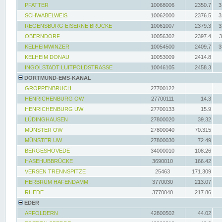
PFATTER
10068006
2350.7
3
SCHWABELWEIS
10062000
2376.5
3
REGENSBURG EISERNE BRÜCKE
10061007
2379.3
3
OBERNDORF
10056302
2397.4
3
KELHEIMWINZER
10054500
2409.7
3
KELHEIM DONAU
10053009
2414.8
INGOLSTADT LUITPOLDSTRASSE
10046105
2458.3
DORTMUND-EMS-KANAL
GROPPENBRUCH
27700122
HENRICHENBURG OW
27700111
14.3
HENRICHENBURG UW
27700133
15.9
LÜDINGHAUSEN
27800020
39.32
MÜNSTER OW
27800040
70.315
MÜNSTER UW
27800030
72.49
BERGESHÖVEDE
34000010
108.26
HASEHUBBRÜCKE
3690010
166.42
VERSEN TRENNSPITZE
25463
171.309
HERBRUM HAFENDAMM
3770030
213.07
RHEDE
3770040
217.86
EDER
AFFOLDERN
42800502
44.02