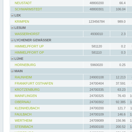
NEUSTADT
48800200
66.4
SCHWARMSTEDT
48800301
106.04
LEK
KRIMPEN
123456784
989.0
LESUM
WASSERHORST
4930010
2.3
LYCHENER GEWÄSSER
HIMMELPFORT UP
581120
0.2
HIMMELPFORT OP
581110
0.3
LÜHE
HORNEBURG
5960020
0.25
MAIN
RAUNHEIM
24900108
12.213
FRANKFURT OSTHAFEN
24700404
37.591
KROTZENBURG
24700335
63.23
MAINFLINGEN
24700325
76.43
1
OBERNAU
24700302
92.385
1
KLEINHEUBACH
24700200
121.7
1
FAULBACH
24700109
146.6
1
WERTHEIM
24709089
156.96
1
STEINBACH
24500100
200.52
1