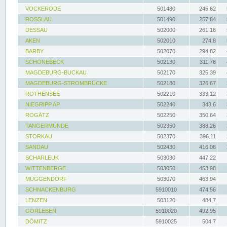
VOCKERODE
501480
245.62
ROSSLAU
501490
257.84
DESSAU
502000
261.16
AKEN
502010
274.8
BARBY
502070
294.82
SCHÖNEBECK
502130
311.76
MAGDEBURG-BUCKAU
502170
325.39
MAGDEBURG-STROMBRÜCKE
502180
326.67
ROTHENSEE
502210
333.12
NIEGRIPP AP
502240
343.6
ROGÄTZ
502250
350.64
TANGERMÜNDE
502350
388.26
STORKAU
502370
396.11
SANDAU
502430
416.06
SCHARLEUK
503030
447.22
WITTENBERGE
503050
453.98
MÜGGENDORF
503070
463.94
SCHNACKENBURG
5910010
474.56
LENZEN
503120
484.7
GORLEBEN
5910020
492.95
DÖMITZ
5910025
504.7