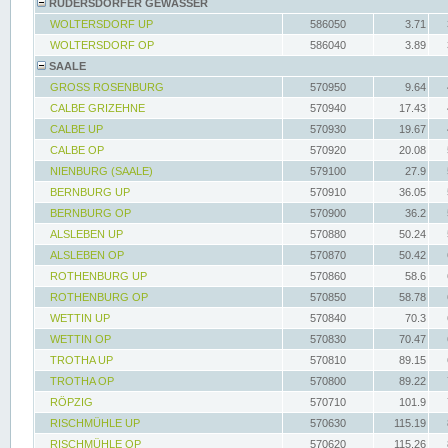
RÜDERSDORFER GEWÄSSER
WOLTERSDORF UP
586050
3.71
WOLTERSDORF OP
586040
3.89
SAALE
GROSS ROSENBURG
570950
9.64
CALBE GRIZEHNE
570940
17.43
CALBE UP
570930
19.67
CALBE OP
570920
20.08
NIENBURG (SAALE)
579100
27.9
BERNBURG UP
570910
36.05
BERNBURG OP
570900
36.2
ALSLEBEN UP
570880
50.24
ALSLEBEN OP
570870
50.42
ROTHENBURG UP
570860
58.6
ROTHENBURG OP
570850
58.78
WETTIN UP
570840
70.3
WETTIN OP
570830
70.47
TROTHA UP
570810
89.15
TROTHA OP
570800
89.22
RÖPZIG
570710
101.9
RISCHMÜHLE UP
570630
115.19
RISCHMÜHLE OP
570620
115.26