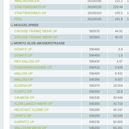
WINCHERINGEN
26100140
222.2
1
STADTBREDIMUS UP
26100130
229.44
STADTBREDIMUS OP
26100110
230.5
1
PERL
26100100
241.8
1
MÜGGELSPREE
GROSSE TRÄNKE WEHR UP
582670
44.91
GROSSE TRÄNKE WEHR OP
582660
45.03
MÜRITZ-ELDE-WASSERSTRASSE
DÖMITZ UP
596460
0.9
DÖMITZ OP
596450
1.0
NEU KALLISS OP
596430
4.97
FINDENWIRUNSHIER OP
596410
5.838
MALLISS UP
596400
9.431
MALLISS OP
596390
9.507
ELDENA OP
596370
18.004
GÜRITZ OP
596350
22.8
GRABOW OP
596330
30.849
KLEIN LAASCH WEHR OP
596300
42.718
NEUSTADT GLEWE OP
596280
46.197
LEWITZ OP
596250
50.599
GARWITZ UP
596230
60.655
MALCHOW WEHR OP
596200
65.201