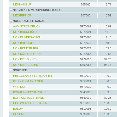
NEUHAUS UP
585860
2.77
NIEGRIPPER VERBINDUNGSKANAL
NIEGRIPP BP
587500
0.59
NORD-OSTSEE-KANAL
AWK STROHBRÜCK
5970069
0.89
NOK BRUNSBÜTTEL
5970091
2.116
NOK DÜKERSWISCH
5970085
21.5
NOK BREIHOLZ
5970075
48.5
NOK RENDSBURG
5970074
63.5
NOK KÖNIGSFÖRDE
5970067
79.63
NOK KIEL BINNEN
5979020
97.76
NOK KIEL AUSSEN
5650068
98.13
NORDSEE
HELGOLAND BINNENHAFEN
9510070
0.0
PELLWORM ANLEGER
9550021
0.0
WITTDÜN
9570010
0.0
BORKUM FISCHERBALJE
9340020
83.5
BORKUM SÜDSTRAND
9340030
89.23
HELGOLAND SÜDHAFEN
9510075
100.0
BÜSUM
9510095
100.0
HUSUM
9530020
100.0