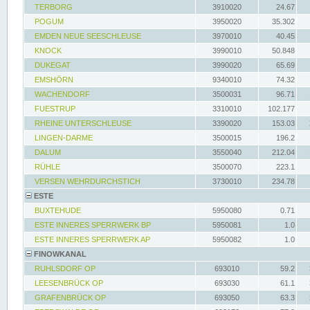
TERBORG
3910020
24.67
POGUM
3950020
35.302
EMDEN NEUE SEESCHLEUSE
3970010
40.45
KNOCK
3990010
50.848
DUKEGAT
3990020
65.69
EMSHÖRN
9340010
74.32
WACHENDORF
3500031
96.71
FUESTRUP
3310010
102.177
RHEINE UNTERSCHLEUSE
3390020
153.03
LINGEN-DARME
3500015
196.2
DALUM
3550040
212.04
RÜHLE
3500070
223.1
VERSEN WEHRDURCHSTICH
3730010
234.78
ESTE
BUXTEHUDE
5950080
0.71
ESTE INNERES SPERRWERK BP
5950081
1.0
ESTE INNERES SPERRWERK AP
5950082
1.0
FINOWKANAL
RUHLSDORF OP
693010
59.2
LEESENBRÜCK OP
693030
61.1
GRAFENBRÜCK OP
693050
63.3