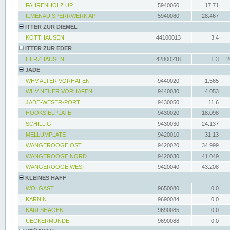
FAHRENHOLZ UP
5940060
17.71
ILMENAU SPERRWERK AP
5940080
28.467
ITTER ZUR DIEMEL
KOTTHAUSEN
44100013
3.4
ITTER ZUR EDER
HERZHAUSEN
42800218
1.3
2
JADE
WHV ALTER VORHAFEN
9440020
1.565
WHV NEUER VORHAFEN
9440030
4.053
JADE-WESER-PORT
9430050
11.6
HOOKSIELPLATE
9430020
18.098
SCHILLIG
9430030
24.137
MELLUMPLATE
9420010
31.13
WANGEROOGE OST
9420020
34.999
WANGEROOGE NORD
9420030
41.049
WANGEROOGE WEST
9420040
43.208
KLEINES HAFF
WOLGAST
9650080
0.0
KARNIN
9690084
0.0
KARLSHAGEN
9690085
0.0
UECKERMÜNDE
9690088
0.0