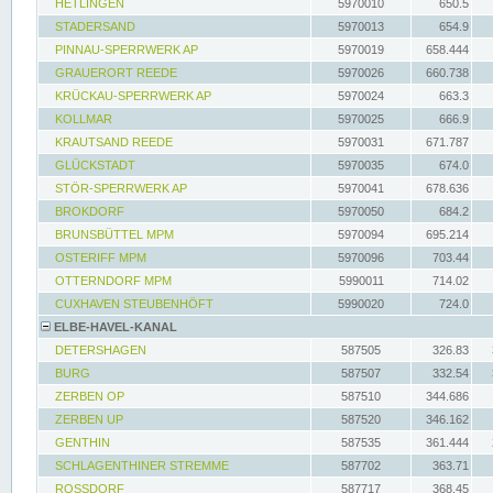
HETLINGEN
5970010
650.5
STADERSAND
5970013
654.9
PINNAU-SPERRWERK AP
5970019
658.444
GRAUERORT REEDE
5970026
660.738
KRÜCKAU-SPERRWERK AP
5970024
663.3
KOLLMAR
5970025
666.9
KRAUTSAND REEDE
5970031
671.787
GLÜCKSTADT
5970035
674.0
STÖR-SPERRWERK AP
5970041
678.636
BROKDORF
5970050
684.2
BRUNSBÜTTEL MPM
5970094
695.214
OSTERIFF MPM
5970096
703.44
OTTERNDORF MPM
5990011
714.02
CUXHAVEN STEUBENHÖFT
5990020
724.0
ELBE-HAVEL-KANAL
DETERSHAGEN
587505
326.83
BURG
587507
332.54
ZERBEN OP
587510
344.686
ZERBEN UP
587520
346.162
GENTHIN
587535
361.444
SCHLAGENTHINER STREMME
587702
363.71
ROSSDORF
587717
368.45