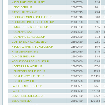
WIEBLINGEN WEHR UP NEU
23800780
22.4
HEIDELBERG UP
23800760
26.1
1
ZIEGELHAUSEN AMS
23800745
29.4
1
NECKARGEMÜND SCHLEUSE UP
23800740
30.8
1
NECKARSTEINACH SCHLEUSE UP
23800720
39.1
1
HIRSCHHORN SCHLEUSE UP
23800700
47.5
1
ROCKENAU SKA
23800690
60.7
1
ROCKENAU SCHLEUSE UP
23800680
61.3
1
GUTTENBACH SCHLEUSE UP
23800660
72.1
1
NECKARZIMMERN SCHLEUSE UP
23800640
85.9
1
HASSMERSHEIM AMS
23800630
87.5
1
GUNDELSHEIM UP
23800620
93.8
1
KOCHENDORF SCHLEUSE UP
23800600
103.8
1
NECKARSULM WEHR UP
23800580
107.0
1
HEILBRONN SCHLEUSE UP
23800560
113.3
1
HORKHEIM SCHLEUSE UP
23800557
117.435
1
HORKHEIM WEHR UP
23800520
119.8
1
LAUFFEN SCHLEUSE UP
23800501
125.1
1
LAUFFEN
23800500
125.43
1
BESIGHEIM SCHLEUSE UP
23800480
136.2
1
BESIGHEIM SKA
23800460
136.284
1