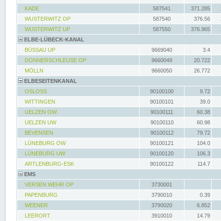
KADE
587541
371.285
WUSTERWITZ OP
587540
376.56
WUSTERWITZ UP
587550
376.965
ELBE-LÜBECK-KANAL
BÜSSAU UP
9669040
3.4
DONNERSCHLEUSE OP
9660049
20.722
MÖLLN
9660050
26.772
ELBESEITENKANAL
OSLOSS
90100100
9.72
WITTINGEN
90100101
39.0
UELZEN OW
90100111
60.38
UELZEN UW
90100110
60.98
BEVENSEN
90100112
79.72
LÜNEBURG OW
90100121
104.0
LÜNEBURG UW
90100120
106.3
ARTLENBURG-ESK
90100122
114.7
EMS
VERSEN WEHR OP
3730001
PAPENBURG
3790010
0.39
WEENER
3790020
6.852
LEERORT
3910010
14.79