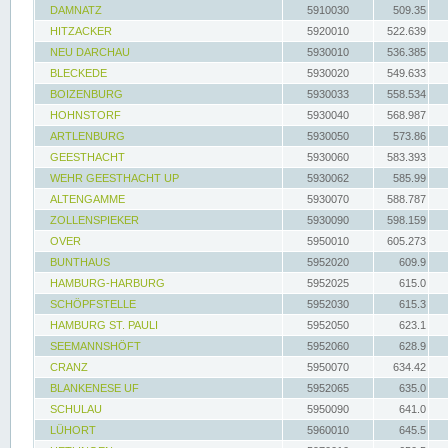
DAMNATZ
5910030
509.35
HITZACKER
5920010
522.639
NEU DARCHAU
5930010
536.385
BLECKEDE
5930020
549.633
BOIZENBURG
5930033
558.534
HOHNSTORF
5930040
568.987
ARTLENBURG
5930050
573.86
GEESTHACHT
5930060
583.393
WEHR GEESTHACHT UP
5930062
585.99
ALTENGAMME
5930070
588.787
ZOLLENSPIEKER
5930090
598.159
OVER
5950010
605.273
BUNTHAUS
5952020
609.9
HAMBURG-HARBURG
5952025
615.0
SCHÖPFSTELLE
5952030
615.3
HAMBURG ST. PAULI
5952050
623.1
SEEMANNSHÖFT
5952060
628.9
CRANZ
5950070
634.42
BLANKENESE UF
5952065
635.0
SCHULAU
5950090
641.0
LÜHORT
5960010
645.5