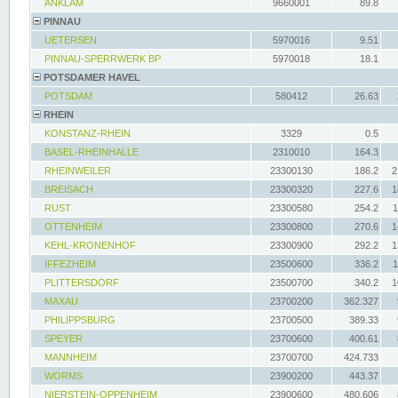
ANKLAM
9660001
89.8
PINNAU
UETERSEN
5970016
9.51
PINNAU-SPERRWERK BP
5970018
18.1
POTSDAMER HAVEL
POTSDAM
580412
26.63
RHEIN
KONSTANZ-RHEIN
3329
0.5
BASEL-RHEINHALLE
2310010
164.3
RHEINWEILER
23300130
186.2
2
BREISACH
23300320
227.6
1
RUST
23300580
254.2
1
OTTENHEIM
23300800
270.6
1
KEHL-KRONENHOF
23300900
292.2
1
IFFEZHEIM
23500600
336.2
1
PLITTERSDORF
23500700
340.2
1
MAXAU
23700200
362.327
PHILIPPSBURG
23700500
389.33
SPEYER
23700600
400.61
MANNHEIM
23700700
424.733
WORMS
23900200
443.37
NIERSTEIN-OPPENHEIM
23900600
480.606