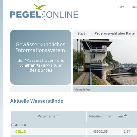
Hilfe
Link
Start
Pegelauswahl über Karte
Newsletter
Aktuelle Wasserstände
Pegelname
Pegelnummer
km
ALLER
CELLE
48300105
1.74