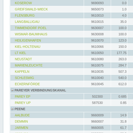
KOSEROW
9690093
0.0
GREIFSWALD-WIECK
9650073
1.0
FLENSBURG
9610010
4.0
LANGBALLIGAU
9610015
35.0
TIMMENDORF POEL
9630007
100.0
WISMAR-BAUMHAUS
9630008
100.0
HEILIGENHAFEN
9610070
123.0
KIEL-HOLTENAU
9610066
150.0
LT KIEL
9610050
177.75
NEUSTADT
9610080
263.0
MARIENLEUCHTE
9610075
284.7
KAPPELN
9610035
507.3
SCHLESWIG
9610040
540.0
ECKERNFÖRDE
9610045
612.0
PAREYER VERBINDUNGSKANAL
PAREY EP
502300
0.685
PAREY UP
587530
0.85
PEENE
AALBUDE
9660009
14.9
DEMMIN
9660007
31.8
JARMEN
9660005
61.7