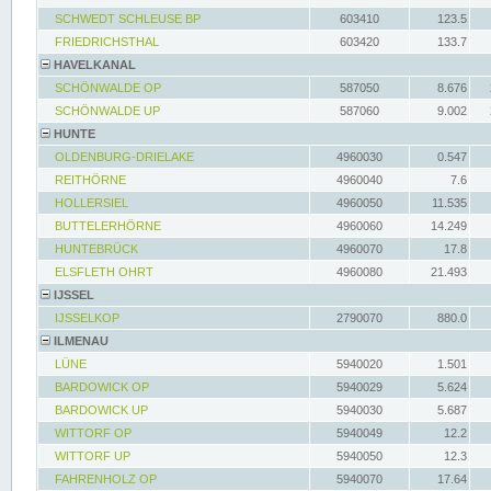
SCHWEDT SCHLEUSE BP
603410
123.5
FRIEDRICHSTHAL
603420
133.7
HAVELKANAL
SCHÖNWALDE OP
587050
8.676
SCHÖNWALDE UP
587060
9.002
HUNTE
OLDENBURG-DRIELAKE
4960030
0.547
REITHÖRNE
4960040
7.6
HOLLERSIEL
4960050
11.535
BUTTELERHÖRNE
4960060
14.249
HUNTEBRÜCK
4960070
17.8
ELSFLETH OHRT
4960080
21.493
IJSSEL
IJSSELKOP
2790070
880.0
ILMENAU
LÜNE
5940020
1.501
BARDOWICK OP
5940029
5.624
BARDOWICK UP
5940030
5.687
WITTORF OP
5940049
12.2
WITTORF UP
5940050
12.3
FAHRENHOLZ OP
5940070
17.64