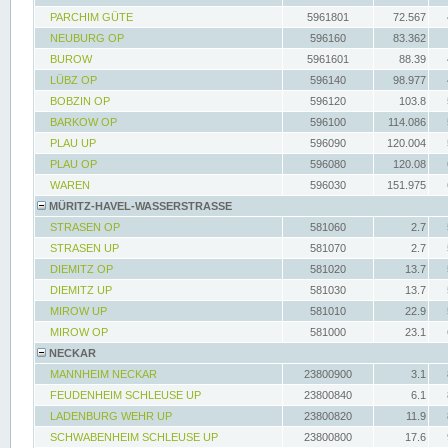
PARCHIM GÜTE
5961801
72.567
NEUBURG OP
596160
83.362
BUROW
5961601
88.39
LÜBZ OP
596140
98.977
BOBZIN OP
596120
103.8
BARKOW OP
596100
114.086
PLAU UP
596090
120.004
PLAU OP
596080
120.08
WAREN
596030
151.975
MÜRITZ-HAVEL-WASSERSTRASSE
STRASEN OP
581060
2.7
STRASEN UP
581070
2.7
DIEMITZ OP
581020
13.7
DIEMITZ UP
581030
13.7
MIROW UP
581010
22.9
MIROW OP
581000
23.1
NECKAR
MANNHEIM NECKAR
23800900
3.1
FEUDENHEIM SCHLEUSE UP
23800840
6.1
LADENBURG WEHR UP
23800820
11.9
SCHWABENHEIM SCHLEUSE UP
23800800
17.6