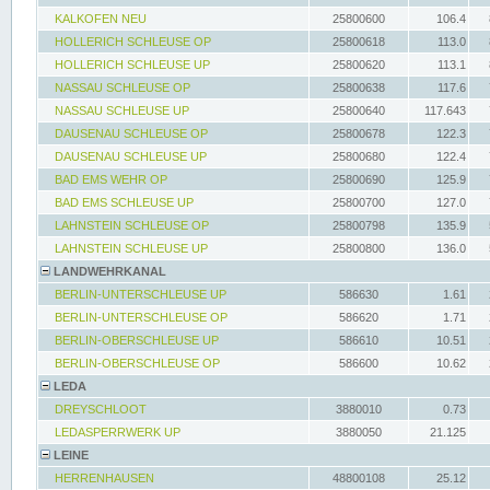
KALKOFEN NEU
25800600
106.4
HOLLERICH SCHLEUSE OP
25800618
113.0
HOLLERICH SCHLEUSE UP
25800620
113.1
NASSAU SCHLEUSE OP
25800638
117.6
NASSAU SCHLEUSE UP
25800640
117.643
DAUSENAU SCHLEUSE OP
25800678
122.3
DAUSENAU SCHLEUSE UP
25800680
122.4
BAD EMS WEHR OP
25800690
125.9
BAD EMS SCHLEUSE UP
25800700
127.0
LAHNSTEIN SCHLEUSE OP
25800798
135.9
LAHNSTEIN SCHLEUSE UP
25800800
136.0
LANDWEHRKANAL
BERLIN-UNTERSCHLEUSE UP
586630
1.61
BERLIN-UNTERSCHLEUSE OP
586620
1.71
BERLIN-OBERSCHLEUSE UP
586610
10.51
BERLIN-OBERSCHLEUSE OP
586600
10.62
LEDA
DREYSCHLOOT
3880010
0.73
LEDASPERRWERK UP
3880050
21.125
LEINE
HERRENHAUSEN
48800108
25.12