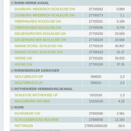
RHEIN-HERNE-KANAL
DUISBURG-MEIDERICH SCHLEUSE OW
27700262
0.869
DUISBURG-MEIDERICH SCHLEUSE UW
27700273
1.1
OBERHAUSEN SCHLEUSE UW
27700251
5.189
OBERHAUSEN SCHLEUSE OW
27700240
5.734
GELSENKIRCHEN SCHLEUSE UW
27700230
23.069
GELSENKIRCHEN SCHLEUSE OW
27700229
23.566
WANNE EICKEL SCHLEUSE UW
27700218
30.907
WANNE EICKEL SCHLEUSE OW
27700193
31.47
HERNE UW
27700160
36.825
HERNE OW
27700150
37.35
RHEINSBERGER GEWÄSSER
WOLFSBRUCH OP
589000
2.3
WOLFSBRUCH UP
589010
2.5
ROTHENSEER-VERBINDUNGSKANAL
SCHLEUSE ROTHENSEE UP
3101016
1.3
MAGDEBURG-RO NWS
13101016
4.15
RUHR
RUHRWEHR OW
27600090
2.961
SCHLOSSBRÜCKE MÜLHEIM
27600030
12.183
HATTINGEN
2769510000100
56.9