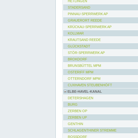
HETLINGEN
STADERSAND
PINNAU-SPERRWERK AP
GRAUERORT REEDE
KRÜCKAU-SPERRWERK AP
KOLLMAR
KRAUTSAND REEDE
GLÜCKSTADT
STÖR-SPERRWERK AP
BROKDORF
BRUNSBÜTTEL MPM
OSTERIFF MPM
OTTERNDORF MPM
CUXHAVEN STEUBENHÖFT
ELBE-HAVEL-KANAL
DETERSHAGEN
BURG
ZERBEN OP
ZERBEN UP
GENTHIN
SCHLAGENTHINER STREMME
ROSSDORF