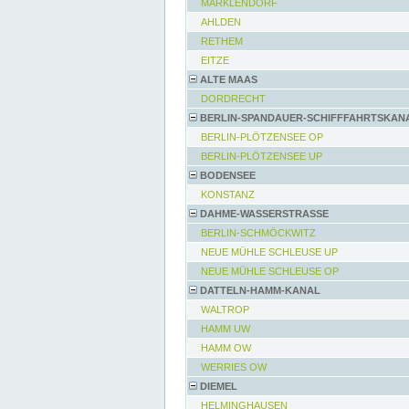
MARKLENDORF
AHLDEN
RETHEM
EITZE
ALTE MAAS
DORDRECHT
BERLIN-SPANDAUER-SCHIFFFAHRTSKAN
BERLIN-PLÖTZENSEE OP
BERLIN-PLÖTZENSEE UP
BODENSEE
KONSTANZ
DAHME-WASSERSTRASSE
BERLIN-SCHMÖCKWITZ
NEUE MÜHLE SCHLEUSE UP
NEUE MÜHLE SCHLEUSE OP
DATTELN-HAMM-KANAL
WALTROP
HAMM UW
HAMM OW
WERRIES OW
DIEMEL
HELMINGHAUSEN