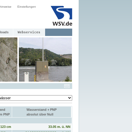
hinweise
Einstellungen
loads
Webservices
and
Wasserstand + PNP
um PNP
absolut über Null
123 cm
33.05 m. ü. NN