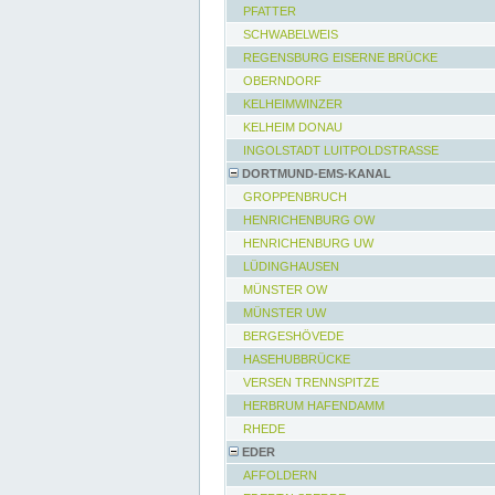
PFATTER
SCHWABELWEIS
REGENSBURG EISERNE BRÜCKE
OBERNDORF
KELHEIMWINZER
KELHEIM DONAU
INGOLSTADT LUITPOLDSTRASSE
DORTMUND-EMS-KANAL
GROPPENBRUCH
HENRICHENBURG OW
HENRICHENBURG UW
LÜDINGHAUSEN
MÜNSTER OW
MÜNSTER UW
BERGESHÖVEDE
HASEHUBBRÜCKE
VERSEN TRENNSPITZE
HERBRUM HAFENDAMM
RHEDE
EDER
AFFOLDERN