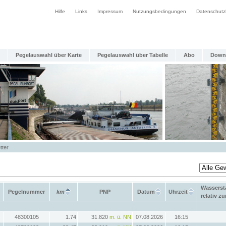
Hilfe
Links
Impressum
Nutzungsbedingungen
Datenschutz
Pegelauswahl über Karte
Pegelauswahl über Tabelle
Abo
Down
tter
Wasserst
Pegelnummer
km
PNP
Datum
Uhrzeit
relativ z
48300105
1.74
31.820
m. ü. NN
07.08.2026
16:15