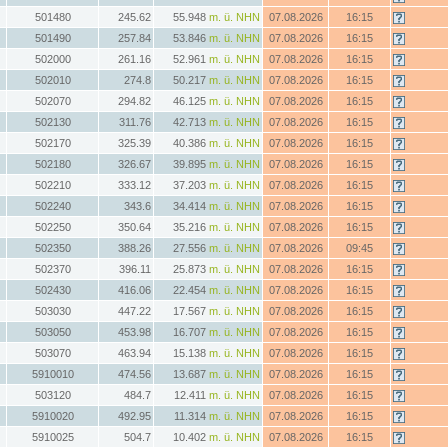
501480
245.62
55.948
m. ü. NHN
07.08.2026
16:15
501490
257.84
53.846
m. ü. NHN
07.08.2026
16:15
502000
261.16
52.961
m. ü. NHN
07.08.2026
16:15
502010
274.8
50.217
m. ü. NHN
07.08.2026
16:15
502070
294.82
46.125
m. ü. NHN
07.08.2026
16:15
502130
311.76
42.713
m. ü. NHN
07.08.2026
16:15
502170
325.39
40.386
m. ü. NHN
07.08.2026
16:15
502180
326.67
39.895
m. ü. NHN
07.08.2026
16:15
502210
333.12
37.203
m. ü. NHN
07.08.2026
16:15
502240
343.6
34.414
m. ü. NHN
07.08.2026
16:15
502250
350.64
35.216
m. ü. NHN
07.08.2026
16:15
502350
388.26
27.556
m. ü. NHN
07.08.2026
09:45
502370
396.11
25.873
m. ü. NHN
07.08.2026
16:15
502430
416.06
22.454
m. ü. NHN
07.08.2026
16:15
503030
447.22
17.567
m. ü. NHN
07.08.2026
16:15
503050
453.98
16.707
m. ü. NHN
07.08.2026
16:15
503070
463.94
15.138
m. ü. NHN
07.08.2026
16:15
5910010
474.56
13.687
m. ü. NHN
07.08.2026
16:15
503120
484.7
12.411
m. ü. NHN
07.08.2026
16:15
5910020
492.95
11.314
m. ü. NHN
07.08.2026
16:15
5910025
504.7
10.402
m. ü. NHN
07.08.2026
16:15