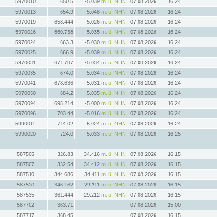
5970010
650.5
-5.039
m. ü. NHN
07.08.2026
16:24
5970013
654.9
-5.048
m. ü. NHN
07.08.2026
16:24
5970019
658.444
-5.026
m. ü. NHN
07.08.2026
16:24
5970026
660.738
-5.035
m. ü. NHN
07.08.2026
16:24
5970024
663.3
-5.030
m. ü. NHN
07.08.2026
16:24
5970025
666.9
-5.039
m. ü. NHN
07.08.2026
16:24
5970031
671.787
-5.034
m. ü. NHN
07.08.2026
16:24
5970035
674.0
-5.034
m. ü. NHN
07.08.2026
16:24
5970041
678.636
-5.031
m. ü. NHN
07.08.2026
16:24
5970050
684.2
-5.035
m. ü. NHN
07.08.2026
16:24
5970094
695.214
-5.000
m. ü. NHN
07.08.2026
16:24
5970096
703.44
-5.016
m. ü. NHN
07.08.2026
16:24
5990011
714.02
-5.024
m. ü. NHN
07.08.2026
16:24
5990020
724.0
-5.033
m. ü. NHN
07.08.2026
16:25
587505
326.83
34.416
m. ü. NHN
07.08.2026
16:15
587507
332.54
34.412
m. ü. NHN
07.08.2026
16:15
587510
344.686
34.411
m. ü. NHN
07.08.2026
16:15
587520
346.162
29.211
m. ü. NHN
07.08.2026
16:15
587535
361.444
29.212
m. ü. NHN
07.08.2026
16:15
587702
363.71
07.08.2026
15:00
587717
368.45
07.08.2026
16:15