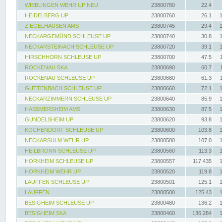
WIEBLINGEN WEHR UP NEU
23800780
22.4
HEIDELBERG UP
23800760
26.1
ZIEGELHAUSEN AMS
23800745
29.4
NECKARGEMÜND SCHLEUSE UP
23800740
30.8
NECKARSTEINACH SCHLEUSE UP
23800720
39.1
HIRSCHHORN SCHLEUSE UP
23800700
47.5
ROCKENAU SKA
23800690
60.7
ROCKENAU SCHLEUSE UP
23800680
61.3
GUTTENBACH SCHLEUSE UP
23800660
72.1
NECKARZIMMERN SCHLEUSE UP
23800640
85.9
HASSMERSHEIM AMS
23800630
87.5
GUNDELSHEIM UP
23800620
93.8
KOCHENDORF SCHLEUSE UP
23800600
103.8
NECKARSULM WEHR UP
23800580
107.0
HEILBRONN SCHLEUSE UP
23800560
113.3
HORKHEIM SCHLEUSE UP
23800557
117.435
HORKHEIM WEHR UP
23800520
119.8
LAUFFEN SCHLEUSE UP
23800501
125.1
LAUFFEN
23800500
125.43
BESIGHEIM SCHLEUSE UP
23800480
136.2
BESIGHEIM SKA
23800460
136.284