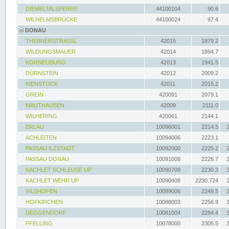
DIEMELTALSPERRE
44100104
90.6
WILHELMSBRÜCKE
44100024
97.4
DONAU
THEBNERSTRASSL
42015
1879.2
WILDUNGSMAUER
42014
1894.7
KORNEUBURG
42013
1941.5
DÜRNSTEIN
42012
2009.2
KIENSTOCK
42011
2015.2
GREIN
420091
2079.1
MAUTHAUSEN
42009
2111.0
WILHERING
420061
2144.1
ERLAU
10096001
2214.5
ACHLEITEN
10094006
2223.1
PASSAU ILZSTADT
10092000
2225.2
PASSAU DONAU
10091008
2226.7
KACHLET SCHLEUSE UP
10090708
2230.3
KACHLET WEHR UP
10090408
2230.724
VILSHOFEN
10089006
2249.5
HOFKIRCHEN
10088003
2256.9
DEGGENDORF
10081004
2284.4
PFELLING
10078000
2305.5