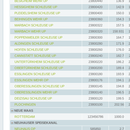
BESIGHEIM WEHR UP
23800440
136.9
HESSIGHEIM SCHLEUSE UP
23800420
142.9
PLEIDELSHEIM SCHLEUSE UP
23800400
150.0
BEIHINGEN WEHR UP
23800360
154.3
MARBACH SCHLEUSE UP
23800322
157.5
MARBACH WEHR UP
23800320
158.931
POPPENWEILER SCHLEUSE UP
23800300
164.7
ALDINGEN SCHLEUSE UP
23800280
171.9
HOFEN SCHLEUSE UP
23800260
176.0
CANNSTATT SCHLEUSE UP
23800240
182.7
UNTERTÜRKHEIM SCHLEUSE UP
23800220
186.2
OBERTÜRKHEIM SCHLEUSE UP
23800200
189.4
ESSLINGEN SCHLEUSE UP
23800180
193.9
ESSLINGEN WEHR OP
23800176
194.1
OBERESSLINGEN SCHLEUSE UP
23800145
194.8
OBERESSLINGEN WEHR UP
23800140
196.5
DEIZISAU SCHLEUSE UP
23800120
199.5
PLOCHINGEN
23800100
202.56
NEUE MAAS
ROTTERDAM
123456786
1000.0
NEUHAUSER SPEISEKANAL
NEUHAUS OP
585850
2.7