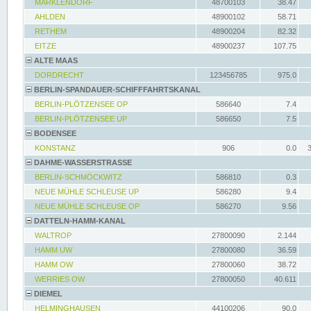
MARKLENDORF
48700103
38.47
AHLDEN
48900102
58.71
RETHEM
48900204
82.32
EITZE
48900237
107.75
ALTE MAAS
DORDRECHT
123456785
975.0
BERLIN-SPANDAUER-SCHIFFFAHRTSKANAL
BERLIN-PLÖTZENSEE OP
586640
7.4
BERLIN-PLÖTZENSEE UP
586650
7.5
BODENSEE
KONSTANZ
906
0.0
DAHME-WASSERSTRASSE
BERLIN-SCHMÖCKWITZ
586810
0.3
NEUE MÜHLE SCHLEUSE UP
586280
9.4
NEUE MÜHLE SCHLEUSE OP
586270
9.56
DATTELN-HAMM-KANAL
WALTROP
27800090
2.144
HAMM UW
27800080
36.59
HAMM OW
27800060
38.72
WERRIES OW
27800050
40.611
DIEMEL
HELMINGHAUSEN
44100206
90.0