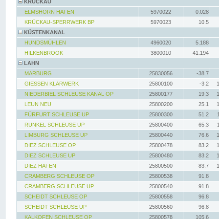
KRÜCKAU
ELMSHORN HAFEN
5970022
0.028
KRÜCKAU-SPERRWERK BP
5970023
10.5
KÜSTENKANAL
HUNDSMÜHLEN
4960020
5.188
HILKENBROOK
3800010
41.194
LAHN
MARBURG
25830056
-38.7
GIESSEN KLÄRWERK
25800100
-3.2
NIEDERBIEL SCHLEUSE KANAL OP
25800177
19.3
LEUN NEU
25800200
25.1
FÜRFURT SCHLEUSE UP
25800300
51.2
RUNKEL SCHLEUSE UP
25800400
65.3
LIMBURG SCHLEUSE UP
25800440
76.6
DIEZ SCHLEUSE OP
25800478
83.2
DIEZ SCHLEUSE UP
25800480
83.2
DIEZ HAFEN
25800500
83.7
CRAMBERG SCHLEUSE OP
25800538
91.8
CRAMBERG SCHLEUSE UP
25800540
91.8
SCHEIDT SCHLEUSE OP
25800558
96.8
SCHEIDT SCHLEUSE UP
25800560
96.8
KALKOFEN SCHLEUSE OP
25800578
105.6