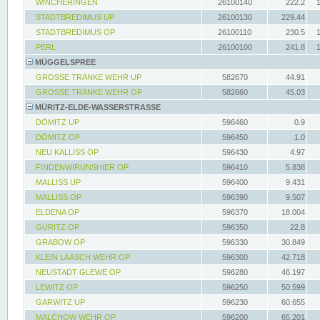
WINCHERINGEN
26100140
222.2
STADTBREDIMUS UP
26100130
229.44
STADTBREDIMUS OP
26100110
230.5
PERL
26100100
241.8
MÜGGELSPREE
GROSSE TRÄNKE WEHR UP
582670
44.91
GROSSE TRÄNKE WEHR OP
582660
45.03
MÜRITZ-ELDE-WASSERSTRASSE
DÖMITZ UP
596460
0.9
DÖMITZ OP
596450
1.0
NEU KALLISS OP
596430
4.97
FINDENWIRUNSHIER OP
596410
5.838
MALLISS UP
596400
9.431
MALLISS OP
596390
9.507
ELDENA OP
596370
18.004
GÜRITZ OP
596350
22.8
GRABOW OP
596330
30.849
KLEIN LAASCH WEHR OP
596300
42.718
NEUSTADT GLEWE OP
596280
46.197
LEWITZ OP
596250
50.599
GARWITZ UP
596230
60.655
MALCHOW WEHR OP
596200
65.201