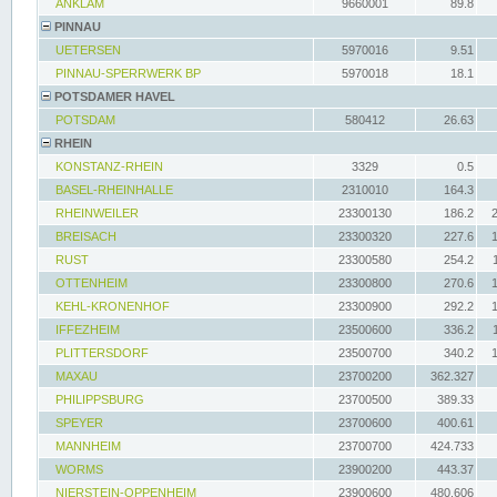
ANKLAM
9660001
89.8
PINNAU
UETERSEN
5970016
9.51
PINNAU-SPERRWERK BP
5970018
18.1
POTSDAMER HAVEL
POTSDAM
580412
26.63
RHEIN
KONSTANZ-RHEIN
3329
0.5
BASEL-RHEINHALLE
2310010
164.3
RHEINWEILER
23300130
186.2
BREISACH
23300320
227.6
RUST
23300580
254.2
OTTENHEIM
23300800
270.6
KEHL-KRONENHOF
23300900
292.2
IFFEZHEIM
23500600
336.2
PLITTERSDORF
23500700
340.2
MAXAU
23700200
362.327
PHILIPPSBURG
23700500
389.33
SPEYER
23700600
400.61
MANNHEIM
23700700
424.733
WORMS
23900200
443.37
NIERSTEIN-OPPENHEIM
23900600
480.606