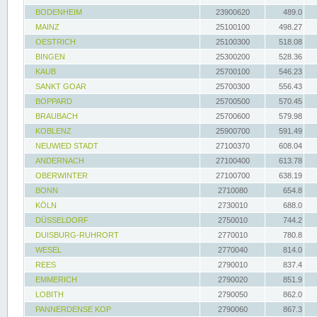
BODENHEIM
23900620
489.0
MAINZ
25100100
498.27
OESTRICH
25100300
518.08
BINGEN
25300200
528.36
KAUB
25700100
546.23
SANKT GOAR
25700300
556.43
BOPPARD
25700500
570.45
BRAUBACH
25700600
579.98
KOBLENZ
25900700
591.49
NEUWIED STADT
27100370
608.04
ANDERNACH
27100400
613.78
OBERWINTER
27100700
638.19
BONN
2710080
654.8
KÖLN
2730010
688.0
DÜSSELDORF
2750010
744.2
DUISBURG-RUHRORT
2770010
780.8
WESEL
2770040
814.0
REES
2790010
837.4
EMMERICH
2790020
851.9
LOBITH
2790050
862.0
PANNERDENSE KOP
2790060
867.3