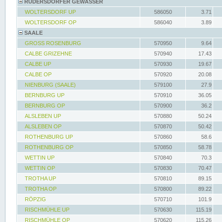
RÜDERSDORFER GEWÄSSER
WOLTERSDORF UP
586050
3.71
WOLTERSDORF OP
586040
3.89
SAALE
GROSS ROSENBURG
570950
9.64
CALBE GRIZEHNE
570940
17.43
CALBE UP
570930
19.67
CALBE OP
570920
20.08
NIENBURG (SAALE)
579100
27.9
BERNBURG UP
570910
36.05
BERNBURG OP
570900
36.2
ALSLEBEN UP
570880
50.24
ALSLEBEN OP
570870
50.42
ROTHENBURG UP
570860
58.6
ROTHENBURG OP
570850
58.78
WETTIN UP
570840
70.3
WETTIN OP
570830
70.47
TROTHA UP
570810
89.15
TROTHA OP
570800
89.22
RÖPZIG
570710
101.9
RISCHMÜHLE UP
570630
115.19
RISCHMÜHLE OP
570620
115.26