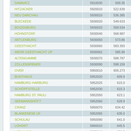
DAMNATZ
5910030
509.35
HITZACKER
5920010
522.639
NEU DARCHAU
5930010
536.385
BLECKEDE
5930020
549.633
BOIZENBURG
5930033
558.534
HOHNSTORF
5930040
568.987
ARTLENBURG
5930050
573.86
GEESTHACHT
5930060
583.393
WEHR GEESTHACHT UP
5930062
585.99
ALTENGAMME
5930070
588.787
ZOLLENSPIEKER
5930090
598.159
OVER
5950010
605.273
BUNTHAUS
5952020
609.9
HAMBURG-HARBURG
5952025
615.0
SCHÖPFSTELLE
5952030
615.3
HAMBURG ST. PAULI
5952050
623.1
SEEMANNSHÖFT
5952060
628.9
CRANZ
5950070
634.42
BLANKENESE UF
5952065
635.0
SCHULAU
5950090
641.0
LÜHORT
5960010
645.5