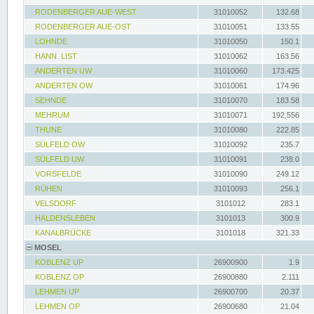
RODENBERGER AUE-WEST
31010052
132.68
RODENBERGER AUE-OST
31010051
133.55
LOHNDE
31010050
150.1
HANN. LIST
31010062
163.56
ANDERTEN UW
31010060
173.425
ANDERTEN OW
31010061
174.96
SEHNDE
31010070
183.58
MEHRUM
31010071
192.556
THUNE
31010080
222.85
SÜLFELD OW
31010092
235.7
SÜLFELD UW
31010091
238.0
VORSFELDE
31010090
249.12
RÜHEN
31010093
256.1
VELSDORF
3101012
283.1
HALDENSLEBEN
3101013
300.9
KANALBRÜCKE
3101018
321.33
MOSEL
KOBLENZ UP
26900900
1.9
KOBLENZ OP
26900880
2.111
LEHMEN UP
26900700
20.37
LEHMEN OP
26900680
21.04