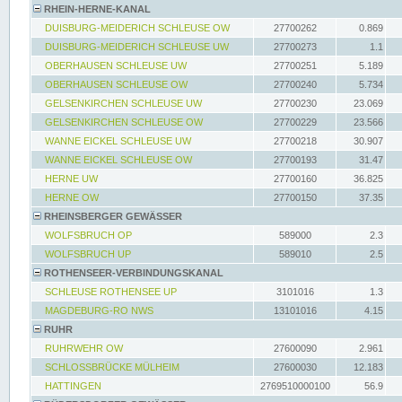
RHEIN-HERNE-KANAL
DUISBURG-MEIDERICH SCHLEUSE OW
27700262
0.869
DUISBURG-MEIDERICH SCHLEUSE UW
27700273
1.1
OBERHAUSEN SCHLEUSE UW
27700251
5.189
OBERHAUSEN SCHLEUSE OW
27700240
5.734
GELSENKIRCHEN SCHLEUSE UW
27700230
23.069
GELSENKIRCHEN SCHLEUSE OW
27700229
23.566
WANNE EICKEL SCHLEUSE UW
27700218
30.907
WANNE EICKEL SCHLEUSE OW
27700193
31.47
HERNE UW
27700160
36.825
HERNE OW
27700150
37.35
RHEINSBERGER GEWÄSSER
WOLFSBRUCH OP
589000
2.3
WOLFSBRUCH UP
589010
2.5
ROTHENSEER-VERBINDUNGSKANAL
SCHLEUSE ROTHENSEE UP
3101016
1.3
MAGDEBURG-RO NWS
13101016
4.15
RUHR
RUHRWEHR OW
27600090
2.961
SCHLOSSBRÜCKE MÜLHEIM
27600030
12.183
HATTINGEN
2769510000100
56.9