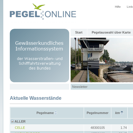
Hilfe
Link
Start
Pegelauswahl über Karte
Newsletter
Aktuelle Wasserstände
Pegelname
Pegelnummer
km
ALLER
CELLE
48300105
1.74