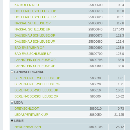
KALKOFEN NEU
25800600
106.4
HOLLERICH SCHLEUSE OP
25800618
113.0
HOLLERICH SCHLEUSE UP
25800620
113.1
NASSAU SCHLEUSE OP
25800638
117.6
NASSAU SCHLEUSE UP
25800640
117.643
DAUSENAU SCHLEUSE OP
25800678
122.3
DAUSENAU SCHLEUSE UP
25800680
122.4
BAD EMS WEHR OP
25800690
125.9
BAD EMS SCHLEUSE UP
25800700
127.0
LAHNSTEIN SCHLEUSE OP
25800798
135.9
LAHNSTEIN SCHLEUSE UP
25800800
136.0
LANDWEHRKANAL
BERLIN-UNTERSCHLEUSE UP
586630
1.61
BERLIN-UNTERSCHLEUSE OP
586620
1.71
BERLIN-OBERSCHLEUSE UP
586610
10.51
BERLIN-OBERSCHLEUSE OP
586600
10.62
LEDA
DREYSCHLOOT
3880010
0.73
LEDASPERRWERK UP
3880050
21.125
LEINE
HERRENHAUSEN
48800108
25.12