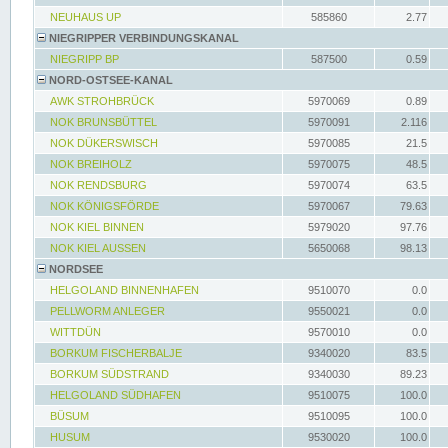
NEUHAUS UP
585860
2.77
NIEGRIPPER VERBINDUNGSKANAL
NIEGRIPP BP
587500
0.59
NORD-OSTSEE-KANAL
AWK STROHBRÜCK
5970069
0.89
NOK BRUNSBÜTTEL
5970091
2.116
NOK DÜKERSWISCH
5970085
21.5
NOK BREIHOLZ
5970075
48.5
NOK RENDSBURG
5970074
63.5
NOK KÖNIGSFÖRDE
5970067
79.63
NOK KIEL BINNEN
5979020
97.76
NOK KIEL AUSSEN
5650068
98.13
NORDSEE
HELGOLAND BINNENHAFEN
9510070
0.0
PELLWORM ANLEGER
9550021
0.0
WITTDÜN
9570010
0.0
BORKUM FISCHERBALJE
9340020
83.5
BORKUM SÜDSTRAND
9340030
89.23
HELGOLAND SÜDHAFEN
9510075
100.0
BÜSUM
9510095
100.0
HUSUM
9530020
100.0