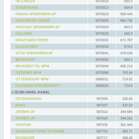
HETLINGEN
5970010
650.5
STADERSAND
5970013
654.9
PINNAU-SPERRWERK AP
5970019
658.444
GRAUERORT REEDE
5970026
660.738
KRÜCKAU-SPERRWERK AP
5970024
663.3
KOLLMAR
5970025
666.9
KRAUTSAND REEDE
5970031
671.787
GLÜCKSTADT
5970035
674.0
STÖR-SPERRWERK AP
5970041
678.636
BROKDORF
5970050
684.2
BRUNSBÜTTEL MPM
5970094
695.214
OSTERIFF MPM
5970096
703.44
OTTERNDORF MPM
5990011
714.02
CUXHAVEN STEUBENHÖFT
5990020
724.0
ELBE-HAVEL-KANAL
DETERSHAGEN
587505
326.83
BURG
587507
332.54
ZERBEN OP
587510
344.686
ZERBEN UP
587520
346.162
GENTHIN
587535
361.444
SCHLAGENTHINER STREMME
587702
363.71
ROSSDORF
587717
368.45