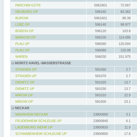
PARCHIM GÜTE
5961801
72.567
NEUBURG OP
596160
83.362
BUROW
5961601
88.39
LÜBZ OP
596140
98.977
BOBZIN OP
596120
103.8
BARKOW OP
596100
114.086
PLAU UP
596090
120.004
PLAU OP
596080
120.08
WAREN
596030
151.975
MÜRITZ-HAVEL-WASSERSTRASSE
STRASEN OP
581060
2.7
STRASEN UP
581070
2.7
DIEMITZ OP
581020
13.7
DIEMITZ UP
581030
13.7
MIROW UP
581010
22.9
MIROW OP
581000
23.1
NECKAR
MANNHEIM NECKAR
23800900
3.1
FEUDENHEIM SCHLEUSE UP
23800840
6.1
LADENBURG WEHR UP
23800820
11.9
SCHWABENHEIM SCHLEUSE UP
23800800
17.6