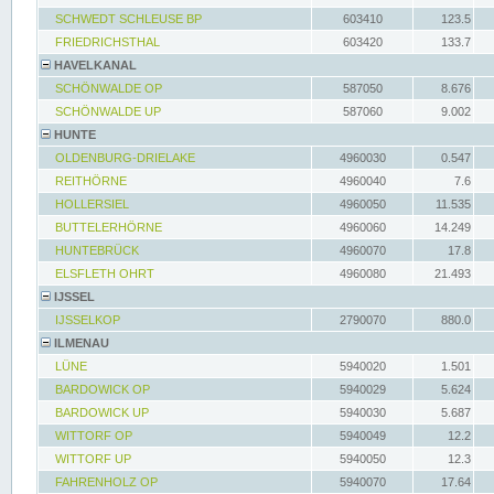
SCHWEDT SCHLEUSE BP
603410
123.5
FRIEDRICHSTHAL
603420
133.7
HAVELKANAL
SCHÖNWALDE OP
587050
8.676
SCHÖNWALDE UP
587060
9.002
HUNTE
OLDENBURG-DRIELAKE
4960030
0.547
REITHÖRNE
4960040
7.6
HOLLERSIEL
4960050
11.535
BUTTELERHÖRNE
4960060
14.249
HUNTEBRÜCK
4960070
17.8
ELSFLETH OHRT
4960080
21.493
IJSSEL
IJSSELKOP
2790070
880.0
ILMENAU
LÜNE
5940020
1.501
BARDOWICK OP
5940029
5.624
BARDOWICK UP
5940030
5.687
WITTORF OP
5940049
12.2
WITTORF UP
5940050
12.3
FAHRENHOLZ OP
5940070
17.64