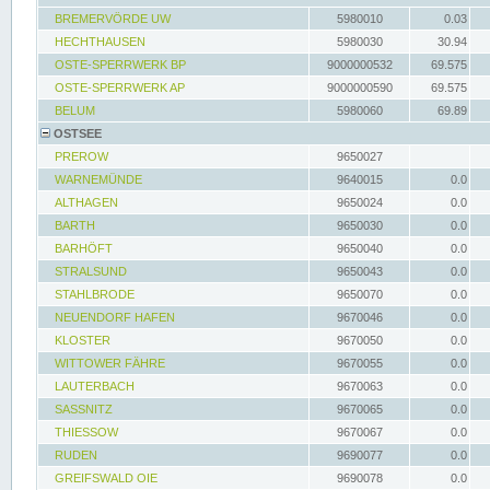
BREMERVÖRDE UW
5980010
0.03
HECHTHAUSEN
5980030
30.94
OSTE-SPERRWERK BP
9000000532
69.575
OSTE-SPERRWERK AP
9000000590
69.575
BELUM
5980060
69.89
OSTSEE
PREROW
9650027
WARNEMÜNDE
9640015
0.0
ALTHAGEN
9650024
0.0
BARTH
9650030
0.0
BARHÖFT
9650040
0.0
STRALSUND
9650043
0.0
STAHLBRODE
9650070
0.0
NEUENDORF HAFEN
9670046
0.0
KLOSTER
9670050
0.0
WITTOWER FÄHRE
9670055
0.0
LAUTERBACH
9670063
0.0
SASSNITZ
9670065
0.0
THIESSOW
9670067
0.0
RUDEN
9690077
0.0
GREIFSWALD OIE
9690078
0.0