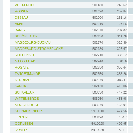
VOCKERODE
501480
245.62
ROSSLAU
501490
257.84
DESSAU
502000
261.16
AKEN
502010
274.8
BARBY
502070
294.82
SCHÖNEBECK
502130
311.76
MAGDEBURG-BUCKAU
502170
325.39
MAGDEBURG-STROMBRÜCKE
502180
326.67
ROTHENSEE
502210
333.12
NIEGRIPP AP
502240
343.6
ROGÄTZ
502250
350.64
TANGERMÜNDE
502350
388.26
STORKAU
502370
396.11
SANDAU
502430
416.06
SCHARLEUK
503030
447.22
WITTENBERGE
503050
453.98
MÜGGENDORF
503070
463.94
SCHNACKENBURG
5910010
474.56
LENZEN
503120
484.7
GORLEBEN
5910020
492.95
DÖMITZ
5910025
504.7