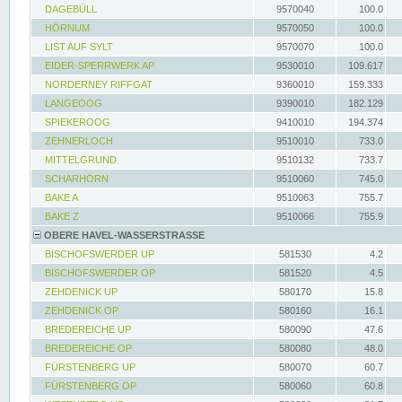
DAGEBÜLL
9570040
100.0
HÖRNUM
9570050
100.0
LIST AUF SYLT
9570070
100.0
EIDER-SPERRWERK AP
9530010
109.617
NORDERNEY RIFFGAT
9360010
159.333
LANGEOOG
9390010
182.129
SPIEKEROOG
9410010
194.374
ZEHNERLOCH
9510010
733.0
MITTELGRUND
9510132
733.7
SCHARHÖRN
9510060
745.0
BAKE A
9510063
755.7
BAKE Z
9510066
755.9
OBERE HAVEL-WASSERSTRASSE
BISCHOFSWERDER UP
581530
4.2
BISCHOFSWERDER OP
581520
4.5
ZEHDENICK UP
580170
15.8
ZEHDENICK OP
580160
16.1
BREDEREICHE UP
580090
47.6
BREDEREICHE OP
580080
48.0
FÜRSTENBERG UP
580070
60.7
FÜRSTENBERG OP
580060
60.8