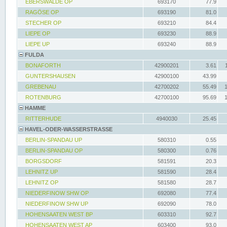
EBERSWALDE OP
693170
77.9
RAGÖSE OP
693190
81.0
STECHER OP
693210
84.4
LIEPE OP
693230
88.9
LIEPE UP
693240
88.9
FULDA
BONAFORTH
42900201
3.61
GUNTERSHAUSEN
42900100
43.99
GREBENAU
42700202
55.49
ROTENBURG
42700100
95.69
HAMME
RITTERHUDE
4940030
25.45
HAVEL-ODER-WASSERSTRASSE
BERLIN-SPANDAU UP
580310
0.55
BERLIN-SPANDAU OP
580300
0.76
BORGSDORF
581591
20.3
LEHNITZ UP
581590
28.4
LEHNITZ OP
581580
28.7
NIEDERFINOW SHW OP
692080
77.4
NIEDERFINOW SHW UP
692090
78.0
HOHENSAATEN WEST BP
603310
92.7
HOHENSAATEN WEST AP
603400
93.0