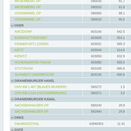
WESENBERG UP
580030
81.7
WESENBERG OP
580020
81.8
VOSSWINKEL OP
580000
88.1
VOSSWINKEL UP
580010
90.0
ODER
RATZDORF
603140
542.5
EISENHÜTTENSTADT
603000
554.1
FRANKFURT1 (ODER)
603031
585.3
KIETZ
603040
614.8
KIENITZ
603050
632.9
HOHENSAATEN-FINOW
603080
665.0
STÜTZKOW
603100
680.6
SCHWEDT-ODERBRÜCKE
603130
690.6
ORANIENBURGER HAVEL
OHV KM 1.467 (BLAUES WUNDER)
580272
1.5
OHV KM 3.014 (HOCHSPANNUNG)
580271
3.0
ORANIENBURGER KANAL
SACHSENHAUSEN OP
580240
29.8
SACHSENHAUSEN UP
581840
29.8
ORKE
DALWIGKSTHAL
42840453
11.41
OSTE