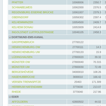
PFATTER
10068006
2350.7
SCHWABELWEIS
10062000
2376.5
REGENSBURG EISERNE BRÜCKE
10061007
2379.3
OBERNDORF
10056302
2397.4
KELHEIMWINZER
10054500
2409.7
KELHEIM DONAU
10053009
2414.8
INGOLSTADT LUITPOLDSTRASSE
10046105
2458.3
DORTMUND-EMS-KANAL
GROPPENBRUCH
27700122
HENRICHENBURG OW
27700111
14.3
HENRICHENBURG UW
27700133
15.9
LÜDINGHAUSEN
27800020
39.32
MÜNSTER OW
27800040
70.315
MÜNSTER UW
27800030
72.49
BERGESHÖVEDE
34000010
108.26
HASEHUBBRÜCKE
3690010
166.42
VERSEN TRENNSPITZE
25463
171.309
HERBRUM HAFENDAMM
3770030
213.07
RHEDE
3770040
217.86
EDER
AFFOLDERN
42800502
44.02