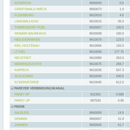
KOSEROW
9690093
0.0
GREIFSWALD-WIECK
9650073
1.0
FLENSBURG
9610010
4.0
LANGBALLIGAU
9610015
35.0
TIMMENDORF POEL
9630007
100.0
WISMAR-BAUMHAUS
9630008
100.0
HEILIGENHAFEN
9610070
123.0
KIEL-HOLTENAU
9610066
150.0
LT KIEL
9610050
177.75
NEUSTADT
9610080
263.0
MARIENLEUCHTE
9610075
284.7
KAPPELN
9610035
507.3
SCHLESWIG
9610040
540.0
ECKERNFÖRDE
9610045
612.0
PAREYER VERBINDUNGSKANAL
PAREY EP
502300
0.685
PAREY UP
587530
0.85
PEENE
AALBUDE
9660009
14.9
DEMMIN
9660007
31.8
JARMEN
9660005
61.7