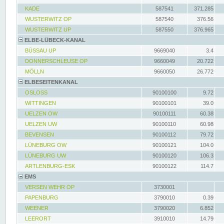
KADE
587541
371.285
WUSTERWITZ OP
587540
376.56
WUSTERWITZ UP
587550
376.965
ELBE-LÜBECK-KANAL
BÜSSAU UP
9669040
3.4
DONNERSCHLEUSE OP
9660049
20.722
MÖLLN
9660050
26.772
ELBESEITENKANAL
OSLOSS
90100100
9.72
WITTINGEN
90100101
39.0
UELZEN OW
90100111
60.38
UELZEN UW
90100110
60.98
BEVENSEN
90100112
79.72
LÜNEBURG OW
90100121
104.0
LÜNEBURG UW
90100120
106.3
ARTLENBURG-ESK
90100122
114.7
EMS
VERSEN WEHR OP
3730001
PAPENBURG
3790010
0.39
WEENER
3790020
6.852
LEERORT
3910010
14.79