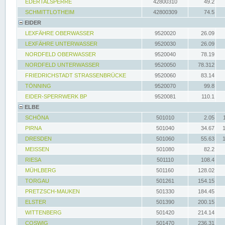
EDERTALSPERRE
42800310
49.2
SCHMITTLOTHEIM
42800309
74.5
EIDER
LEXFÄHRE OBERWASSER
9520020
26.09
LEXFÄHRE UNTERWASSER
9520030
26.09
NORDFELD OBERWASSER
9520040
78.19
NORDFELD UNTERWASSER
9520050
78.312
FRIEDRICHSTADT STRASSENBRÜCKE
9520060
83.14
TÖNNING
9520070
99.8
EIDER-SPERRWERK BP
9520081
110.1
ELBE
SCHÖNA
501010
2.05
PIRNA
501040
34.67
DRESDEN
501060
55.63
MEISSEN
501080
82.2
RIESA
501110
108.4
MÜHLBERG
501160
128.02
TORGAU
501261
154.15
PRETZSCH-MAUKEN
501330
184.45
ELSTER
501390
200.15
WITTENBERG
501420
214.14
COSWIG
501470
236.31