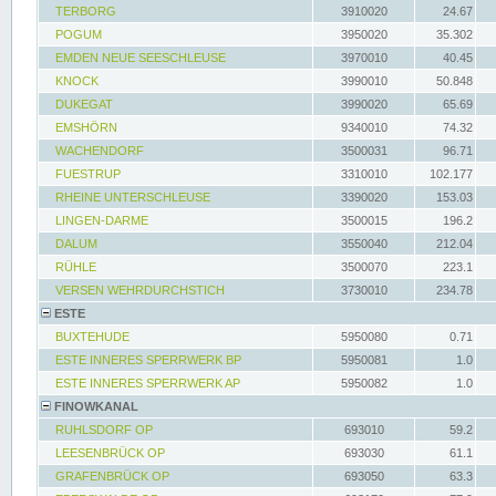
TERBORG
3910020
24.67
POGUM
3950020
35.302
EMDEN NEUE SEESCHLEUSE
3970010
40.45
KNOCK
3990010
50.848
DUKEGAT
3990020
65.69
EMSHÖRN
9340010
74.32
WACHENDORF
3500031
96.71
FUESTRUP
3310010
102.177
RHEINE UNTERSCHLEUSE
3390020
153.03
LINGEN-DARME
3500015
196.2
DALUM
3550040
212.04
RÜHLE
3500070
223.1
VERSEN WEHRDURCHSTICH
3730010
234.78
ESTE
BUXTEHUDE
5950080
0.71
ESTE INNERES SPERRWERK BP
5950081
1.0
ESTE INNERES SPERRWERK AP
5950082
1.0
FINOWKANAL
RUHLSDORF OP
693010
59.2
LEESENBRÜCK OP
693030
61.1
GRAFENBRÜCK OP
693050
63.3