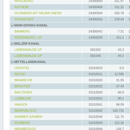
WÜRZBURG
24300600
251.97
ASTHEIM
24300406
311.22
SCHWEINFURT NEUER HAFEN
24300304
330.78
TRUNSTADT
24300202
378.44
MAIN-DONAU-KANAL
BAMBERG
24300042
7.31
RIEDENBURG_UP
13409200
151.2
MALZER KANAL
LIEBENWALDE UP
581550
43.3
LIEBENWALDE OP
581540
45.3
MITTELLANDKANAL
HÖRSTEL
31010010
0.6
RECKE
31010011
12.595
BRAMSCHE
31010020
31.95
BROXTEN
31010032
47.43
BAD ESSEN
31010030
60.8
LÜBBECKE
31010031
80.1
HAHLEN
31010041
98.09
BERENBUSCH
31010042
106.732
WARBER GRABEN
31010040
111.75
RUSBEND
31010043
112.16
NIENBRÜGGE
31010044
126.7