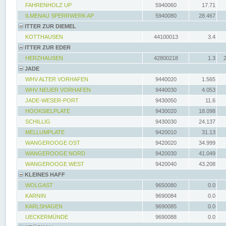
FAHRENHOLZ UP
5940060
17.71
ILMENAU SPERRWERK AP
5940080
28.467
ITTER ZUR DIEMEL
KOTTHAUSEN
44100013
3.4
ITTER ZUR EDER
HERZHAUSEN
42800218
1.3
JADE
WHV ALTER VORHAFEN
9440020
1.565
WHV NEUER VORHAFEN
9440030
4.053
JADE-WESER-PORT
9430050
11.6
HOOKSIELPLATE
9430020
18.098
SCHILLIG
9430030
24.137
MELLUMPLATE
9420010
31.13
WANGEROOGE OST
9420020
34.999
WANGEROOGE NORD
9420030
41.049
WANGEROOGE WEST
9420040
43.208
KLEINES HAFF
WOLGAST
9650080
0.0
KARNIN
9690084
0.0
KARLSHAGEN
9690085
0.0
UECKERMÜNDE
9690088
0.0