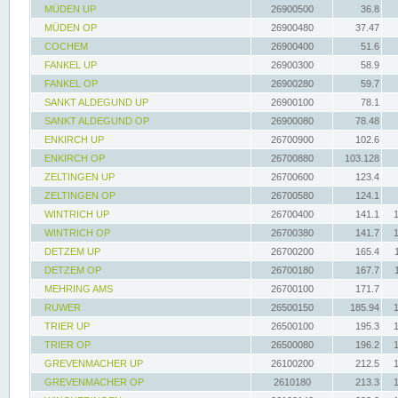
MÜDEN UP
26900500
36.8
MÜDEN OP
26900480
37.47
COCHEM
26900400
51.6
FANKEL UP
26900300
58.9
FANKEL OP
26900280
59.7
SANKT ALDEGUND UP
26900100
78.1
SANKT ALDEGUND OP
26900080
78.48
ENKIRCH UP
26700900
102.6
ENKIRCH OP
26700880
103.128
ZELTINGEN UP
26700600
123.4
ZELTINGEN OP
26700580
124.1
WINTRICH UP
26700400
141.1
WINTRICH OP
26700380
141.7
DETZEM UP
26700200
165.4
DETZEM OP
26700180
167.7
MEHRING AMS
26700100
171.7
RUWER
26500150
185.94
TRIER UP
26500100
195.3
TRIER OP
26500080
196.2
GREVENMACHER UP
26100200
212.5
GREVENMACHER OP
2610180
213.3