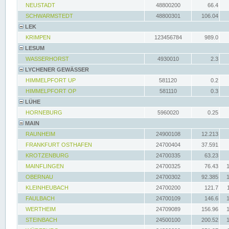
NEUSTADT
48800200
66.4
SCHWARMSTEDT
48800301
106.04
LEK
KRIMPEN
123456784
989.0
LESUM
WASSERHORST
4930010
2.3
LYCHENER GEWÄSSER
HIMMELPFORT UP
581120
0.2
HIMMELPFORT OP
581110
0.3
LÜHE
HORNEBURG
5960020
0.25
MAIN
RAUNHEIM
24900108
12.213
FRANKFURT OSTHAFEN
24700404
37.591
KROTZENBURG
24700335
63.23
MAINFLINGEN
24700325
76.43
OBERNAU
24700302
92.385
KLEINHEUBACH
24700200
121.7
FAULBACH
24700109
146.6
WERTHEIM
24709089
156.96
STEINBACH
24500100
200.52