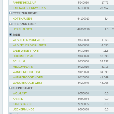
FAHRENHOLZ UP
5940060
17.71
ILMENAU SPERRWERK AP
5940080
28.467
ITTER ZUR DIEMEL
KOTTHAUSEN
44100013
3.4
ITTER ZUR EDER
HERZHAUSEN
42800218
1.3
2
JADE
WHV ALTER VORHAFEN
9440020
1.565
WHV NEUER VORHAFEN
9440030
4.053
JADE-WESER-PORT
9430050
11.6
HOOKSIELPLATE
9430020
18.098
SCHILLIG
9430030
24.137
MELLUMPLATE
9420010
31.13
WANGEROOGE OST
9420020
34.999
WANGEROOGE NORD
9420030
41.049
WANGEROOGE WEST
9420040
43.208
KLEINES HAFF
WOLGAST
9650080
0.0
KARNIN
9690084
0.0
KARLSHAGEN
9690085
0.0
UECKERMÜNDE
9690088
0.0