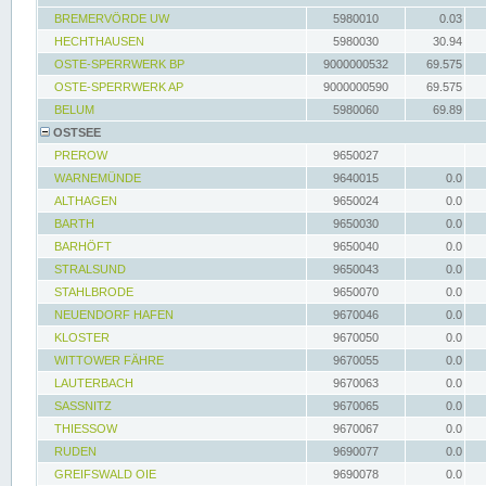
BREMERVÖRDE UW
5980010
0.03
HECHTHAUSEN
5980030
30.94
OSTE-SPERRWERK BP
9000000532
69.575
OSTE-SPERRWERK AP
9000000590
69.575
BELUM
5980060
69.89
OSTSEE
PREROW
9650027
WARNEMÜNDE
9640015
0.0
ALTHAGEN
9650024
0.0
BARTH
9650030
0.0
BARHÖFT
9650040
0.0
STRALSUND
9650043
0.0
STAHLBRODE
9650070
0.0
NEUENDORF HAFEN
9670046
0.0
KLOSTER
9670050
0.0
WITTOWER FÄHRE
9670055
0.0
LAUTERBACH
9670063
0.0
SASSNITZ
9670065
0.0
THIESSOW
9670067
0.0
RUDEN
9690077
0.0
GREIFSWALD OIE
9690078
0.0