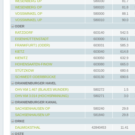
WESENBERG UP
580030
81.7
WESENBERG OP
580020
81.8
VOSSWINKEL OP
580000
88.1
VOSSWINKEL UP
580010
90.0
ODER
RATZDORF
603140
542.5
EISENHÜTTENSTADT
603000
554.1
FRANKFURT1 (ODER)
603031
585.3
KIETZ
603040
614.8
KIENITZ
603050
632.9
HOHENSAATEN-FINOW
603080
665.0
STÜTZKOW
603100
680.6
SCHWEDT-ODERBRÜCKE
603130
690.6
ORANIENBURGER HAVEL
OHV KM 1.467 (BLAUES WUNDER)
580272
1.5
OHV KM 3.014 (HOCHSPANNUNG)
580271
3.0
ORANIENBURGER KANAL
SACHSENHAUSEN OP
580240
29.8
SACHSENHAUSEN UP
581840
29.8
ORKE
DALWIGKSTHAL
42840453
11.41
OSTE