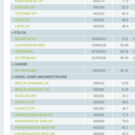
EBERSWALDE OP
693170
77.9
RAGÖSE OP
693190
81.0
STECHER OP
693210
84.4
LIEPE OP
693230
88.9
LIEPE UP
693240
88.9
FULDA
BONAFORTH
42900201
3.61
1
GUNTERSHAUSEN
42900100
43.99
GREBENAU
42700202
55.49
1
ROTENBURG
42700100
95.69
1
HAMME
RITTERHUDE
4940030
25.45
HAVEL-ODER-WASSERSTRASSE
BERLIN-SPANDAU UP
580310
0.55
BERLIN-SPANDAU OP
580300
0.76
BORGSDORF
581591
20.3
LEHNITZ UP
581590
28.4
LEHNITZ OP
581580
28.7
NIEDERFINOW SHW OP
692080
77.4
NIEDERFINOW SHW UP
692090
78.0
HOHENSAATEN WEST BP
603310
92.7
HOHENSAATEN WEST AP
603400
93.0