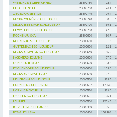
WIEBLINGEN WEHR UP NEU
23800780
22.4
HEIDELBERG UP
23800760
26.1
1
ZIEGELHAUSEN AMS
23800745
29.4
1
NECKARGEMÜND SCHLEUSE UP
23800740
30.8
1
NECKARSTEINACH SCHLEUSE UP
23800720
39.1
1
HIRSCHHORN SCHLEUSE UP
23800700
47.5
1
ROCKENAU SKA
23800690
60.7
1
ROCKENAU SCHLEUSE UP
23800680
61.3
1
GUTTENBACH SCHLEUSE UP
23800660
72.1
1
NECKARZIMMERN SCHLEUSE UP
23800640
85.9
1
HASSMERSHEIM AMS
23800630
87.5
1
GUNDELSHEIM UP
23800620
93.8
1
KOCHENDORF SCHLEUSE UP
23800600
103.8
1
NECKARSULM WEHR UP
23800580
107.0
1
HEILBRONN SCHLEUSE UP
23800560
113.3
1
HORKHEIM SCHLEUSE UP
23800557
117.435
1
HORKHEIM WEHR UP
23800520
119.8
1
LAUFFEN SCHLEUSE UP
23800501
125.1
1
LAUFFEN
23800500
125.43
1
BESIGHEIM SCHLEUSE UP
23800480
136.2
1
BESIGHEIM SKA
23800460
136.284
1