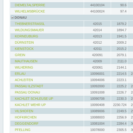
DIEMELTALSPERRE
44100104
90.6
WILHELMSBRÜCKE
44100024
97.4
DONAU
THEBNERSTRASSL
42015
1879.2
WILDUNGSMAUER
42014
1894.7
KORNEUBURG
42013
1941.5
DÜRNSTEIN
42012
2009.2
KIENSTOCK
42011
2015.2
GREIN
420091
2079.1
MAUTHAUSEN
42009
2111.0
WILHERING
420061
2144.1
ERLAU
10096001
2214.5
2
ACHLEITEN
10094006
2223.1
PASSAU ILZSTADT
10092000
2225.2
2
PASSAU DONAU
10091008
2226.7
2
KACHLET SCHLEUSE UP
10090708
2230.3
2
KACHLET WEHR UP
10090408
2230.724
2
VILSHOFEN
10089006
2249.5
2
HOFKIRCHEN
10088003
2256.9
2
DEGGENDORF
10081004
2284.4
3
PFELLING
10078000
2305.5
3