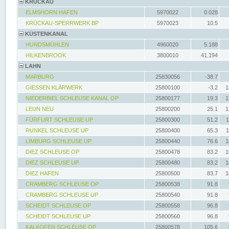
KRÜCKAU
ELMSHORN HAFEN
5970022
0.028
KRÜCKAU-SPERRWERK BP
5970023
10.5
KÜSTENKANAL
HUNDSMÜHLEN
4960020
5.188
HILKENBROOK
3800010
41.194
LAHN
MARBURG
25830056
-38.7
GIESSEN KLÄRWERK
25800100
-3.2
1
NIEDERBIEL SCHLEUSE KANAL OP
25800177
19.3
1
LEUN NEU
25800200
25.1
1
FÜRFURT SCHLEUSE UP
25800300
51.2
1
RUNKEL SCHLEUSE UP
25800400
65.3
1
LIMBURG SCHLEUSE UP
25800440
76.6
1
DIEZ SCHLEUSE OP
25800478
83.2
1
DIEZ SCHLEUSE UP
25800480
83.2
1
DIEZ HAFEN
25800500
83.7
1
CRAMBERG SCHLEUSE OP
25800538
91.8
CRAMBERG SCHLEUSE UP
25800540
91.8
SCHEIDT SCHLEUSE OP
25800558
96.8
SCHEIDT SCHLEUSE UP
25800560
96.8
KALKOFEN SCHLEUSE OP
25800578
105.6