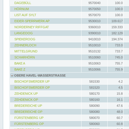
DAGEBÜLL
9570040
100.0
HÖRNUM
9570050
100.0
LIST AUF SYLT
9570070
100.0
EIDER-SPERRWERK AP
9530010
109.617
NORDERNEY RIFFGAT
9360010
159.333
LANGEOOG
9390010
182.129
SPIEKEROOG
9410010
194.374
ZEHNERLOCH
9510010
733.0
MITTELGRUND
9510132
733.7
SCHARHÖRN
9510060
745.0
BAKE A
9510063
755.7
BAKE Z
9510066
755.9
OBERE HAVEL-WASSERSTRASSE
BISCHOFSWERDER UP
581530
4.2
BISCHOFSWERDER OP
581520
4.5
ZEHDENICK UP
580170
15.8
ZEHDENICK OP
580160
16.1
BREDEREICHE UP
580090
47.6
BREDEREICHE OP
580080
48.0
FÜRSTENBERG UP
580070
60.7
FÜRSTENBERG OP
580060
60.8