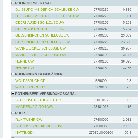
RHEIN-HERNE-KANAL
DUISBURG-MEIDERICH SCHLEUSE OW
27700262
0.869
DUISBURG-MEIDERICH SCHLEUSE UW
27700273
1.1
OBERHAUSEN SCHLEUSE UW
27700251
5.189
OBERHAUSEN SCHLEUSE OW
27700240
5.734
GELSENKIRCHEN SCHLEUSE UW
27700230
23.069
GELSENKIRCHEN SCHLEUSE OW
27700229
23.566
WANNE EICKEL SCHLEUSE UW
27700218
30.907
WANNE EICKEL SCHLEUSE OW
27700193
31.47
HERNE UW
27700160
36.825
HERNE OW
27700150
37.35
RHEINSBERGER GEWÄSSER
WOLFSBRUCH OP
589000
2.3
WOLFSBRUCH UP
589010
2.5
ROTHENSEER-VERBINDUNGSKANAL
SCHLEUSE ROTHENSEE UP
3101016
1.3
MAGDEBURG-RO NWS
13101016
4.15
RUHR
RUHRWEHR OW
27600090
2.961
SCHLOSSBRÜCKE MÜLHEIM
27600030
12.183
HATTINGEN
2769510000100
56.9