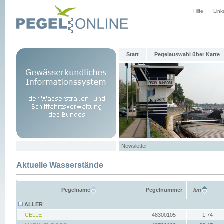
Hilfe
Link
Start
Pegelauswahl über Karte
Newsletter
Aktuelle Wasserstände
Pegelname
Pegelnummer
km
ALLER
CELLE
48300105
1.74