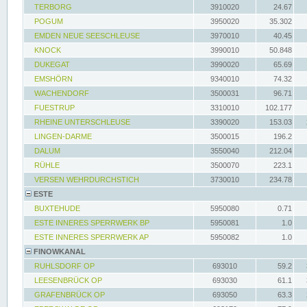
TERBORG
3910020
24.67
POGUM
3950020
35.302
EMDEN NEUE SEESCHLEUSE
3970010
40.45
KNOCK
3990010
50.848
DUKEGAT
3990020
65.69
EMSHÖRN
9340010
74.32
WACHENDORF
3500031
96.71
FUESTRUP
3310010
102.177
RHEINE UNTERSCHLEUSE
3390020
153.03
LINGEN-DARME
3500015
196.2
DALUM
3550040
212.04
RÜHLE
3500070
223.1
VERSEN WEHRDURCHSTICH
3730010
234.78
ESTE
BUXTEHUDE
5950080
0.71
ESTE INNERES SPERRWERK BP
5950081
1.0
ESTE INNERES SPERRWERK AP
5950082
1.0
FINOWKANAL
RUHLSDORF OP
693010
59.2
LEESENBRÜCK OP
693030
61.1
GRAFENBRÜCK OP
693050
63.3