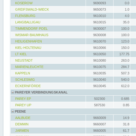
KOSEROW
9690093
0.0
GREIFSWALD-WIECK
9650073
1.0
FLENSBURG
9610010
4.0
LANGBALLIGAU
9610015
35.0
TIMMENDORF POEL
9630007
100.0
WISMAR-BAUMHAUS
9630008
100.0
HEILIGENHAFEN
9610070
123.0
KIEL-HOLTENAU
9610066
150.0
LT KIEL
9610050
177.75
NEUSTADT
9610080
263.0
MARIENLEUCHTE
9610075
284.7
KAPPELN
9610035
507.3
SCHLESWIG
9610040
540.0
ECKERNFÖRDE
9610045
612.0
PAREYER VERBINDUNGSKANAL
PAREY EP
502300
0.685
PAREY UP
587530
0.85
PEENE
AALBUDE
9660009
14.9
DEMMIN
9660007
31.8
JARMEN
9660005
61.7