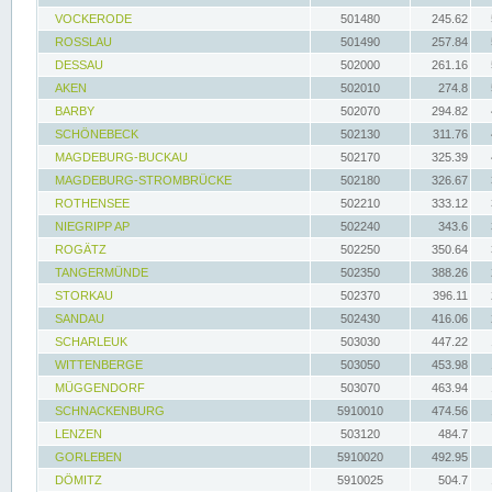
VOCKERODE
501480
245.62
ROSSLAU
501490
257.84
DESSAU
502000
261.16
AKEN
502010
274.8
BARBY
502070
294.82
SCHÖNEBECK
502130
311.76
MAGDEBURG-BUCKAU
502170
325.39
MAGDEBURG-STROMBRÜCKE
502180
326.67
ROTHENSEE
502210
333.12
NIEGRIPP AP
502240
343.6
ROGÄTZ
502250
350.64
TANGERMÜNDE
502350
388.26
STORKAU
502370
396.11
SANDAU
502430
416.06
SCHARLEUK
503030
447.22
WITTENBERGE
503050
453.98
MÜGGENDORF
503070
463.94
SCHNACKENBURG
5910010
474.56
LENZEN
503120
484.7
GORLEBEN
5910020
492.95
DÖMITZ
5910025
504.7