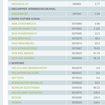
NEUHAUS UP
585860
2.77
NIEGRIPPER VERBINDUNGSKANAL
NIEGRIPP BP
587500
0.59
NORD-OSTSEE-KANAL
AWK STROHBRÜCK
5970069
0.89
NOK BRUNSBÜTTEL
5970091
2.116
NOK DÜKERSWISCH
5970085
21.5
NOK BREIHOLZ
5970075
48.5
NOK RENDSBURG
5970074
63.5
NOK KÖNIGSFÖRDE
5970067
79.63
NOK KIEL BINNEN
5979020
97.76
NOK KIEL AUSSEN
5650068
98.13
NORDSEE
HELGOLAND BINNENHAFEN
9510070
0.0
PELLWORM ANLEGER
9550021
0.0
WITTDÜN
9570010
0.0
BORKUM FISCHERBALJE
9340020
83.5
BORKUM SÜDSTRAND
9340030
89.23
HELGOLAND SÜDHAFEN
9510075
100.0
BÜSUM
9510095
100.0
HUSUM
9530020
100.0