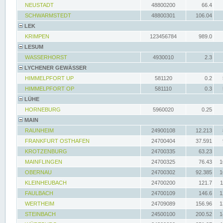
NEUSTADT
48800200
66.4
SCHWARMSTEDT
48800301
106.04
LEK
KRIMPEN
123456784
989.0
LESUM
WASSERHORST
4930010
2.3
LYCHENER GEWÄSSER
HIMMELPFORT UP
581120
0.2
HIMMELPFORT OP
581110
0.3
LÜHE
HORNEBURG
5960020
0.25
MAIN
RAUNHEIM
24900108
12.213
FRANKFURT OSTHAFEN
24700404
37.591
KROTZENBURG
24700335
63.23
MAINFLINGEN
24700325
76.43
1
OBERNAU
24700302
92.385
1
KLEINHEUBACH
24700200
121.7
1
FAULBACH
24700109
146.6
1
WERTHEIM
24709089
156.96
1
STEINBACH
24500100
200.52
1