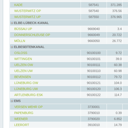
KADE
587541
371.285
WUSTERWITZ OP
587540
376.56
WUSTERWITZ UP
587550
376.965
ELBE-LÜBECK-KANAL
BÜSSAU UP
9669040
3.4
DONNERSCHLEUSE OP
9660049
20.722
MÖLLN
9660050
26.772
ELBESEITENKANAL
OSLOSS
90100100
9.72
WITTINGEN
90100101
39.0
UELZEN OW
90100111
60.38
UELZEN UW
90100110
60.98
BEVENSEN
90100112
79.72
LÜNEBURG OW
90100121
104.0
LÜNEBURG UW
90100120
106.3
ARTLENBURG-ESK
90100122
114.7
EMS
VERSEN WEHR OP
3730001
PAPENBURG
3790010
0.39
WEENER
3790020
6.852
LEERORT
3910010
14.79