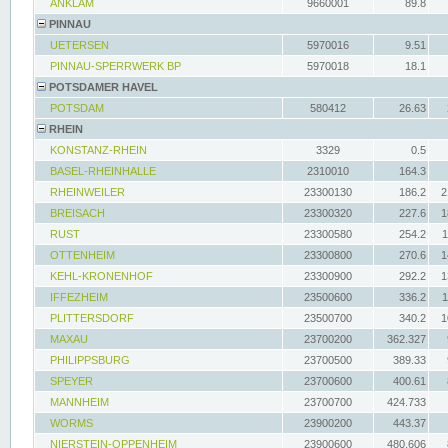
ANKLAM
9660001
89.8
PINNAU
UETERSEN
5970016
9.51
PINNAU-SPERRWERK BP
5970018
18.1
POTSDAMER HAVEL
POTSDAM
580412
26.63
RHEIN
KONSTANZ-RHEIN
3329
0.5
BASEL-RHEINHALLE
2310010
164.3
RHEINWEILER
23300130
186.2
2
BREISACH
23300320
227.6
1
RUST
23300580
254.2
1
OTTENHEIM
23300800
270.6
1
KEHL-KRONENHOF
23300900
292.2
1
IFFEZHEIM
23500600
336.2
1
PLITTERSDORF
23500700
340.2
1
MAXAU
23700200
362.327
PHILIPPSBURG
23700500
389.33
SPEYER
23700600
400.61
MANNHEIM
23700700
424.733
WORMS
23900200
443.37
NIERSTEIN-OPPENHEIM
23900600
480.606