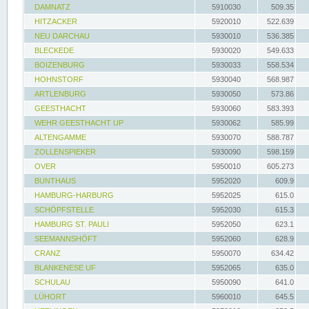
DAMNATZ
5910030
509.35
HITZACKER
5920010
522.639
NEU DARCHAU
5930010
536.385
BLECKEDE
5930020
549.633
BOIZENBURG
5930033
558.534
HOHNSTORF
5930040
568.987
ARTLENBURG
5930050
573.86
GEESTHACHT
5930060
583.393
WEHR GEESTHACHT UP
5930062
585.99
ALTENGAMME
5930070
588.787
ZOLLENSPIEKER
5930090
598.159
OVER
5950010
605.273
BUNTHAUS
5952020
609.9
HAMBURG-HARBURG
5952025
615.0
SCHÖPFSTELLE
5952030
615.3
HAMBURG ST. PAULI
5952050
623.1
SEEMANNSHÖFT
5952060
628.9
CRANZ
5950070
634.42
BLANKENESE UF
5952065
635.0
SCHULAU
5950090
641.0
LÜHORT
5960010
645.5