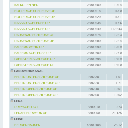
KALKOFEN NEU
25800600
106.4
HOLLERICH SCHLEUSE OP
25800618
113.0
HOLLERICH SCHLEUSE UP
25800620
113.1
NASSAU SCHLEUSE OP
25800638
117.6
NASSAU SCHLEUSE UP
25800640
117.643
DAUSENAU SCHLEUSE OP
25800678
122.3
DAUSENAU SCHLEUSE UP
25800680
122.4
BAD EMS WEHR OP
25800690
125.9
BAD EMS SCHLEUSE UP
25800700
127.0
LAHNSTEIN SCHLEUSE OP
25800798
135.9
LAHNSTEIN SCHLEUSE UP
25800800
136.0
LANDWEHRKANAL
BERLIN-UNTERSCHLEUSE UP
586630
1.61
BERLIN-UNTERSCHLEUSE OP
586620
1.71
BERLIN-OBERSCHLEUSE UP
586610
10.51
BERLIN-OBERSCHLEUSE OP
586600
10.62
LEDA
DREYSCHLOOT
3880010
0.73
LEDASPERRWERK UP
3880050
21.125
LEINE
HERRENHAUSEN
48800108
25.12