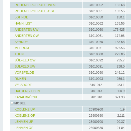
RODENBERGER AUE-WEST
31010052
132.68
RODENBERGER AUE-OST
31010051
133.55
LOHNDE
31010050
150.1
HANN. LIST
31010062
163.56
ANDERTEN UW
31010060
173.425
ANDERTEN OW
31010061
174.96
SEHNDE
31010070
183.58
MEHRUM
31010071
192.556
THUNE
31010080
222.85
SÜLFELD OW
31010092
235.7
SÜLFELD UW
31010091
238.0
VORSFELDE
31010090
249.12
RÜHEN
31010093
256.1
VELSDORF
3101012
283.1
HALDENSLEBEN
3101013
300.9
KANALBRÜCKE
3101018
321.33
MOSEL
KOBLENZ UP
26900900
1.9
KOBLENZ OP
26900880
2.111
LEHMEN UP
26900700
20.37
LEHMEN OP
26900680
21.04