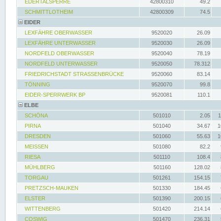
EDERTALSPERRE
42800310
49.2
SCHMITTLOTHEIM
42800309
74.5
EIDER
LEXFÄHRE OBERWASSER
9520020
26.09
LEXFÄHRE UNTERWASSER
9520030
26.09
NORDFELD OBERWASSER
9520040
78.19
NORDFELD UNTERWASSER
9520050
78.312
FRIEDRICHSTADT STRASSENBRÜCKE
9520060
83.14
TÖNNING
9520070
99.8
EIDER-SPERRWERK BP
9520081
110.1
ELBE
SCHÖNA
501010
2.05
1
PIRNA
501040
34.67
1
DRESDEN
501060
55.63
1
MEISSEN
501080
82.2
RIESA
501110
108.4
MÜHLBERG
501160
128.02
TORGAU
501261
154.15
PRETZSCH-MAUKEN
501330
184.45
ELSTER
501390
200.15
WITTENBERG
501420
214.14
COSWIG
501470
236.31