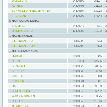
WÜRZBURG
24300600
251.97
1
ASTHEIM
24300406
311.22
1
SCHWEINFURT NEUER HAFEN
24300304
330.78
2
TRUNSTADT
24300202
378.44
2
MAIN-DONAU-KANAL
BAMBERG
24300042
7.31
2
RIEDENBURG_UP
13409200
151.2
3
MALZER KANAL
LIEBENWALDE UP
581550
43.3
LIEBENWALDE OP
581540
45.3
MITTELLANDKANAL
HÖRSTEL
31010010
0.6
RECKE
31010011
12.595
BRAMSCHE
31010020
31.95
BROXTEN
31010032
47.43
BAD ESSEN
31010030
60.8
LÜBBECKE
31010031
80.1
HAHLEN
31010041
98.09
BERENBUSCH
31010042
106.732
WARBER GRABEN
31010040
111.75
RUSBEND
31010043
112.16
NIENBRÜGGE
31010044
126.7