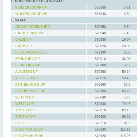
RÜDERSDORFER GEWÄSSER
WOLTERSDORF UP
586050
3.71
WOLTERSDORF OP
586040
3.89
SAALE
GROSS ROSENBURG
570950
9.64
CALBE GRIZEHNE
570940
17.43
CALBE UP
570930
19.67
CALBE OP
570920
20.08
NIENBURG (SAALE)
579100
27.9
BERNBURG UP
570910
36.05
BERNBURG OP
570900
36.2
ALSLEBEN UP
570880
50.24
ALSLEBEN OP
570870
50.42
ROTHENBURG UP
570860
58.6
ROTHENBURG OP
570850
58.78
WETTIN UP
570840
70.3
WETTIN OP
570830
70.47
TROTHA UP
570810
89.15
TROTHA OP
570800
89.22
RÖPZIG
570710
101.9
RISCHMÜHLE UP
570630
115.19
RISCHMÜHLE OP
570620
115.26