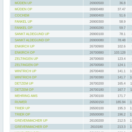
MÜDEN UP
26900500
36.8
MÜDEN OP
26900480
37.47
COCHEM
26900400
51.6
FANKEL UP
26900300
58.9
FANKEL OP
26900280
59.7
SANKT ALDEGUND UP
26900100
78.1
SANKT ALDEGUND OP
26900080
78.48
ENKIRCH UP
26700900
102.6
ENKIRCH OP
26700880
103.128
ZELTINGEN UP
26700600
123.4
ZELTINGEN OP
26700580
124.1
WINTRICH UP
26700400
141.1
1
WINTRICH OP
26700380
141.7
1
DETZEM UP
26700200
165.4
1
DETZEM OP
26700180
167.7
1
MEHRING AMS
26700100
171.7
RUWER
26500150
185.94
1
TRIER UP
26500100
195.3
1
TRIER OP
26500080
196.2
1
GREVENMACHER UP
26100200
212.5
1
GREVENMACHER OP
2610180
213.3
1