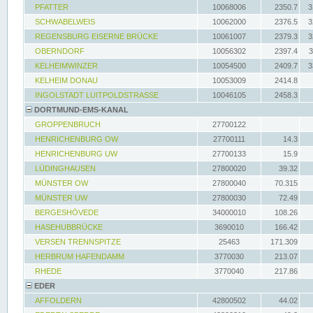
PFATTER
10068006
2350.7
3
SCHWABELWEIS
10062000
2376.5
3
REGENSBURG EISERNE BRÜCKE
10061007
2379.3
3
OBERNDORF
10056302
2397.4
3
KELHEIMWINZER
10054500
2409.7
3
KELHEIM DONAU
10053009
2414.8
INGOLSTADT LUITPOLDSTRASSE
10046105
2458.3
DORTMUND-EMS-KANAL
GROPPENBRUCH
27700122
HENRICHENBURG OW
27700111
14.3
HENRICHENBURG UW
27700133
15.9
LÜDINGHAUSEN
27800020
39.32
MÜNSTER OW
27800040
70.315
MÜNSTER UW
27800030
72.49
BERGESHÖVEDE
34000010
108.26
HASEHUBBRÜCKE
3690010
166.42
VERSEN TRENNSPITZE
25463
171.309
HERBRUM HAFENDAMM
3770030
213.07
RHEDE
3770040
217.86
EDER
AFFOLDERN
42800502
44.02