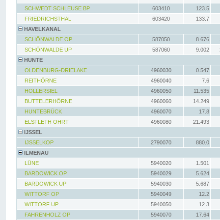
SCHWEDT SCHLEUSE BP
603410
123.5
FRIEDRICHSTHAL
603420
133.7
HAVELKANAL
SCHÖNWALDE OP
587050
8.676
SCHÖNWALDE UP
587060
9.002
HUNTE
OLDENBURG-DRIELAKE
4960030
0.547
REITHÖRNE
4960040
7.6
HOLLERSIEL
4960050
11.535
BUTTELERHÖRNE
4960060
14.249
HUNTEBRÜCK
4960070
17.8
ELSFLETH OHRT
4960080
21.493
IJSSEL
IJSSELKOP
2790070
880.0
ILMENAU
LÜNE
5940020
1.501
BARDOWICK OP
5940029
5.624
BARDOWICK UP
5940030
5.687
WITTORF OP
5940049
12.2
WITTORF UP
5940050
12.3
FAHRENHOLZ OP
5940070
17.64