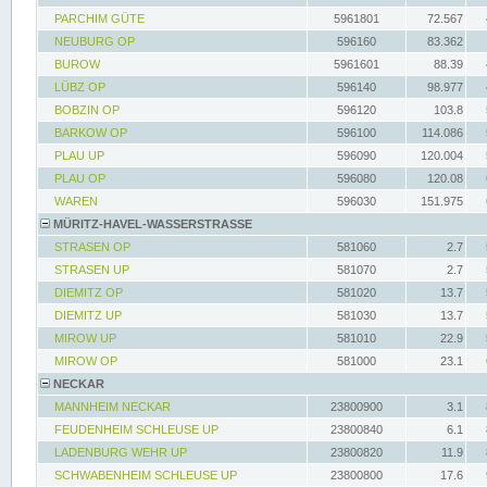
PARCHIM GÜTE
5961801
72.567
NEUBURG OP
596160
83.362
BUROW
5961601
88.39
LÜBZ OP
596140
98.977
BOBZIN OP
596120
103.8
BARKOW OP
596100
114.086
PLAU UP
596090
120.004
PLAU OP
596080
120.08
WAREN
596030
151.975
MÜRITZ-HAVEL-WASSERSTRASSE
STRASEN OP
581060
2.7
STRASEN UP
581070
2.7
DIEMITZ OP
581020
13.7
DIEMITZ UP
581030
13.7
MIROW UP
581010
22.9
MIROW OP
581000
23.1
NECKAR
MANNHEIM NECKAR
23800900
3.1
FEUDENHEIM SCHLEUSE UP
23800840
6.1
LADENBURG WEHR UP
23800820
11.9
SCHWABENHEIM SCHLEUSE UP
23800800
17.6