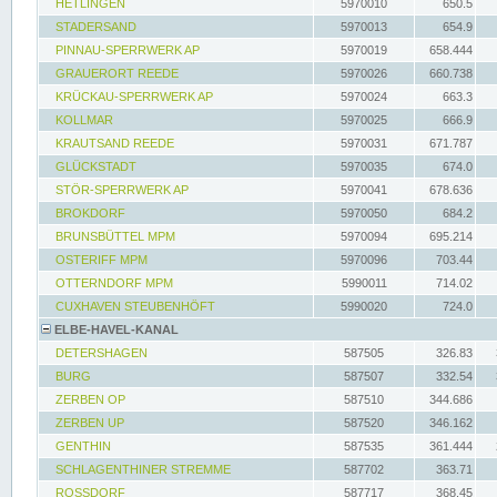
HETLINGEN
5970010
650.5
STADERSAND
5970013
654.9
PINNAU-SPERRWERK AP
5970019
658.444
GRAUERORT REEDE
5970026
660.738
KRÜCKAU-SPERRWERK AP
5970024
663.3
KOLLMAR
5970025
666.9
KRAUTSAND REEDE
5970031
671.787
GLÜCKSTADT
5970035
674.0
STÖR-SPERRWERK AP
5970041
678.636
BROKDORF
5970050
684.2
BRUNSBÜTTEL MPM
5970094
695.214
OSTERIFF MPM
5970096
703.44
OTTERNDORF MPM
5990011
714.02
CUXHAVEN STEUBENHÖFT
5990020
724.0
ELBE-HAVEL-KANAL
DETERSHAGEN
587505
326.83
BURG
587507
332.54
ZERBEN OP
587510
344.686
ZERBEN UP
587520
346.162
GENTHIN
587535
361.444
SCHLAGENTHINER STREMME
587702
363.71
ROSSDORF
587717
368.45