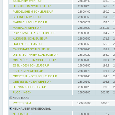
BESIGHEIM WEHR UP
23800440
136.9
1
HESSIGHEIM SCHLEUSE UP
23800420
142.9
1
PLEIDELSHEIM SCHLEUSE UP
23800400
150.0
1
BEIHINGEN WEHR UP
23800360
154.3
1
MARBACH SCHLEUSE UP
23800322
157.5
1
MARBACH WEHR UP
23800320
158.931
1
POPPENWEILER SCHLEUSE UP
23800300
164.7
1
ALDINGEN SCHLEUSE UP
23800280
171.9
2
HOFEN SCHLEUSE UP
23800260
176.0
2
CANNSTATT SCHLEUSE UP
23800240
182.7
2
UNTERTÜRKHEIM SCHLEUSE UP
23800220
186.2
2
OBERTÜRKHEIM SCHLEUSE UP
23800200
189.4
2
ESSLINGEN SCHLEUSE UP
23800180
193.9
2
ESSLINGEN WEHR OP
23800176
194.1
2
OBERESSLINGEN SCHLEUSE UP
23800145
194.8
2
OBERESSLINGEN WEHR UP
23800140
196.5
2
DEIZISAU SCHLEUSE UP
23800120
199.5
2
PLOCHINGEN
23800100
202.56
2
NEUE MAAS
ROTTERDAM
123456786
1000.0
NEUHAUSER SPEISEKANAL
NEUHAUS OP
585850
2.7