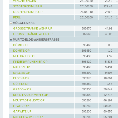
WINCHERINGEN
26100140
222.2
1
STADTBREDIMUS UP
26100130
229.44
STADTBREDIMUS OP
26100110
230.5
1
PERL
26100100
241.8
1
MÜGGELSPREE
GROSSE TRÄNKE WEHR UP
582670
44.91
GROSSE TRÄNKE WEHR OP
582660
45.03
MÜRITZ-ELDE-WASSERSTRASSE
DÖMITZ UP
596460
0.9
DÖMITZ OP
596450
1.0
NEU KALLISS OP
596430
4.97
FINDENWIRUNSHIER OP
596410
5.838
MALLISS UP
596400
9.431
MALLISS OP
596390
9.507
ELDENA OP
596370
18.004
GÜRITZ OP
596350
22.8
GRABOW OP
596330
30.849
KLEIN LAASCH WEHR OP
596300
42.718
NEUSTADT GLEWE OP
596280
46.197
LEWITZ OP
596250
50.599
GARWITZ UP
596230
60.655
MALCHOW WEHR OP
596200
65.201