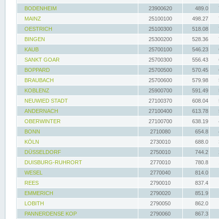
BODENHEIM
23900620
489.0
MAINZ
25100100
498.27
OESTRICH
25100300
518.08
BINGEN
25300200
528.36
KAUB
25700100
546.23
SANKT GOAR
25700300
556.43
BOPPARD
25700500
570.45
BRAUBACH
25700600
579.98
KOBLENZ
25900700
591.49
NEUWIED STADT
27100370
608.04
ANDERNACH
27100400
613.78
OBERWINTER
27100700
638.19
BONN
2710080
654.8
KÖLN
2730010
688.0
DÜSSELDORF
2750010
744.2
DUISBURG-RUHRORT
2770010
780.8
WESEL
2770040
814.0
REES
2790010
837.4
EMMERICH
2790020
851.9
LOBITH
2790050
862.0
PANNERDENSE KOP
2790060
867.3