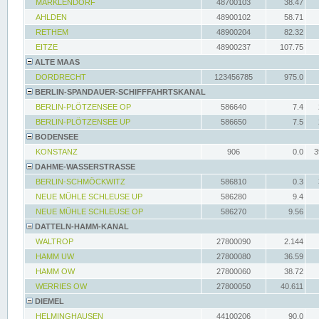
MARKLENDORF
48700103
38.47
AHLDEN
48900102
58.71
RETHEM
48900204
82.32
EITZE
48900237
107.75
ALTE MAAS
DORDRECHT
123456785
975.0
BERLIN-SPANDAUER-SCHIFFFAHRTSKANAL
BERLIN-PLÖTZENSEE OP
586640
7.4
BERLIN-PLÖTZENSEE UP
586650
7.5
BODENSEE
KONSTANZ
906
0.0
3
DAHME-WASSERSTRASSE
BERLIN-SCHMÖCKWITZ
586810
0.3
NEUE MÜHLE SCHLEUSE UP
586280
9.4
NEUE MÜHLE SCHLEUSE OP
586270
9.56
DATTELN-HAMM-KANAL
WALTROP
27800090
2.144
HAMM UW
27800080
36.59
HAMM OW
27800060
38.72
WERRIES OW
27800050
40.611
DIEMEL
HELMINGHAUSEN
44100206
90.0