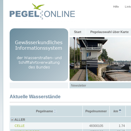
Hilfe
Link
Start
Pegelauswahl über Karte
Newsletter
Aktuelle Wasserstände
Pegelname
Pegelnummer
km
ALLER
CELLE
48300105
1.74