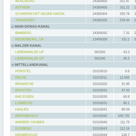
WÜRZBURG
24300600
251.97
ASTHEIM
24300406
311.22
1
SCHWEINFURT NEUER HAFEN
24300304
330.78
TRUNSTADT
24300202
378.44
2
MAIN-DONAU-KANAL
BAMBERG
24300042
7.31
2
RIEDENBURG_UP
13409200
151.2
3
MALZER KANAL
LIEBENWALDE UP
581550
43.3
LIEBENWALDE OP
581540
45.3
MITTELLANDKANAL
HÖRSTEL
31010010
0.6
RECKE
31010011
12.595
BRAMSCHE
31010020
31.95
BROXTEN
31010032
47.43
BAD ESSEN
31010030
60.8
LÜBBECKE
31010031
80.1
HAHLEN
31010041
98.09
BERENBUSCH
31010042
106.732
WARBER GRABEN
31010040
111.75
RUSBEND
31010043
112.16
NIENBRÜGGE
31010044
126.7