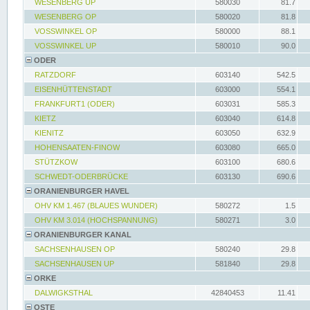
WESENBERG UP
580030
81.7
WESENBERG OP
580020
81.8
VOSSWINKEL OP
580000
88.1
VOSSWINKEL UP
580010
90.0
ODER
RATZDORF
603140
542.5
EISENHÜTTENSTADT
603000
554.1
FRANKFURT1 (ODER)
603031
585.3
KIETZ
603040
614.8
KIENITZ
603050
632.9
HOHENSAATEN-FINOW
603080
665.0
STÜTZKOW
603100
680.6
SCHWEDT-ODERBRÜCKE
603130
690.6
ORANIENBURGER HAVEL
OHV KM 1.467 (BLAUES WUNDER)
580272
1.5
OHV KM 3.014 (HOCHSPANNUNG)
580271
3.0
ORANIENBURGER KANAL
SACHSENHAUSEN OP
580240
29.8
SACHSENHAUSEN UP
581840
29.8
ORKE
DALWIGKSTHAL
42840453
11.41
OSTE