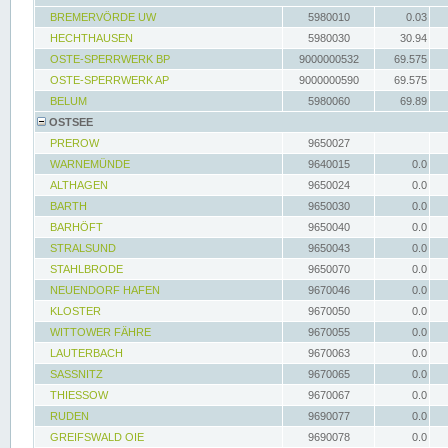
BREMERVÖRDE UW
5980010
0.03
HECHTHAUSEN
5980030
30.94
OSTE-SPERRWERK BP
9000000532
69.575
OSTE-SPERRWERK AP
9000000590
69.575
BELUM
5980060
69.89
OSTSEE
PREROW
9650027
WARNEMÜNDE
9640015
0.0
ALTHAGEN
9650024
0.0
BARTH
9650030
0.0
BARHÖFT
9650040
0.0
STRALSUND
9650043
0.0
STAHLBRODE
9650070
0.0
NEUENDORF HAFEN
9670046
0.0
KLOSTER
9670050
0.0
WITTOWER FÄHRE
9670055
0.0
LAUTERBACH
9670063
0.0
SASSNITZ
9670065
0.0
THIESSOW
9670067
0.0
RUDEN
9690077
0.0
GREIFSWALD OIE
9690078
0.0