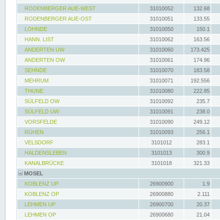
RODENBERGER AUE-WEST
31010052
132.68
RODENBERGER AUE-OST
31010051
133.55
LOHNDE
31010050
150.1
HANN. LIST
31010062
163.56
ANDERTEN UW
31010060
173.425
ANDERTEN OW
31010061
174.96
SEHNDE
31010070
183.58
MEHRUM
31010071
192.556
THUNE
31010080
222.85
SÜLFELD OW
31010092
235.7
SÜLFELD UW
31010091
238.0
VORSFELDE
31010090
249.12
RÜHEN
31010093
256.1
VELSDORF
3101012
283.1
HALDENSLEBEN
3101013
300.9
KANALBRÜCKE
3101018
321.33
MOSEL
KOBLENZ UP
26900900
1.9
KOBLENZ OP
26900880
2.111
LEHMEN UP
26900700
20.37
LEHMEN OP
26900680
21.04