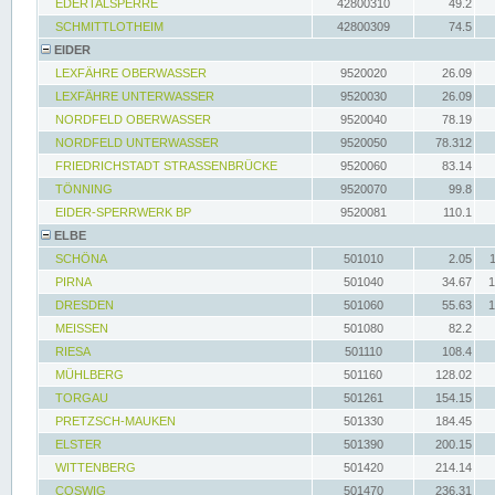
EDERTALSPERRE
42800310
49.2
SCHMITTLOTHEIM
42800309
74.5
EIDER
LEXFÄHRE OBERWASSER
9520020
26.09
LEXFÄHRE UNTERWASSER
9520030
26.09
NORDFELD OBERWASSER
9520040
78.19
NORDFELD UNTERWASSER
9520050
78.312
FRIEDRICHSTADT STRASSENBRÜCKE
9520060
83.14
TÖNNING
9520070
99.8
EIDER-SPERRWERK BP
9520081
110.1
ELBE
SCHÖNA
501010
2.05
PIRNA
501040
34.67
1
DRESDEN
501060
55.63
1
MEISSEN
501080
82.2
RIESA
501110
108.4
MÜHLBERG
501160
128.02
TORGAU
501261
154.15
PRETZSCH-MAUKEN
501330
184.45
ELSTER
501390
200.15
WITTENBERG
501420
214.14
COSWIG
501470
236.31