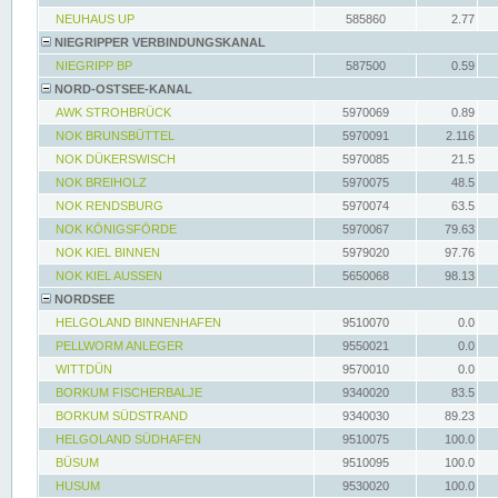
NEUHAUS UP
585860
2.77
NIEGRIPPER VERBINDUNGSKANAL
NIEGRIPP BP
587500
0.59
NORD-OSTSEE-KANAL
AWK STROHBRÜCK
5970069
0.89
NOK BRUNSBÜTTEL
5970091
2.116
NOK DÜKERSWISCH
5970085
21.5
NOK BREIHOLZ
5970075
48.5
NOK RENDSBURG
5970074
63.5
NOK KÖNIGSFÖRDE
5970067
79.63
NOK KIEL BINNEN
5979020
97.76
NOK KIEL AUSSEN
5650068
98.13
NORDSEE
HELGOLAND BINNENHAFEN
9510070
0.0
PELLWORM ANLEGER
9550021
0.0
WITTDÜN
9570010
0.0
BORKUM FISCHERBALJE
9340020
83.5
BORKUM SÜDSTRAND
9340030
89.23
HELGOLAND SÜDHAFEN
9510075
100.0
BÜSUM
9510095
100.0
HUSUM
9530020
100.0