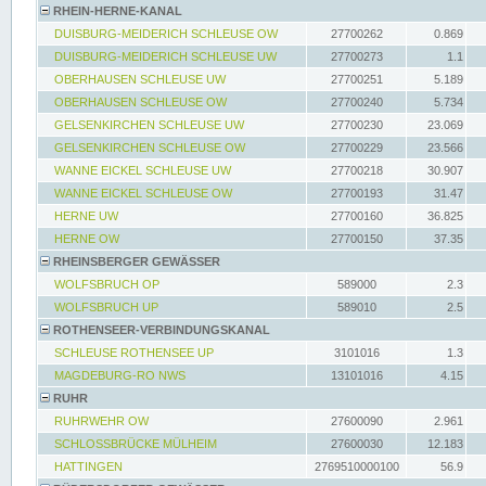
RHEIN-HERNE-KANAL
DUISBURG-MEIDERICH SCHLEUSE OW
27700262
0.869
DUISBURG-MEIDERICH SCHLEUSE UW
27700273
1.1
OBERHAUSEN SCHLEUSE UW
27700251
5.189
OBERHAUSEN SCHLEUSE OW
27700240
5.734
GELSENKIRCHEN SCHLEUSE UW
27700230
23.069
GELSENKIRCHEN SCHLEUSE OW
27700229
23.566
WANNE EICKEL SCHLEUSE UW
27700218
30.907
WANNE EICKEL SCHLEUSE OW
27700193
31.47
HERNE UW
27700160
36.825
HERNE OW
27700150
37.35
RHEINSBERGER GEWÄSSER
WOLFSBRUCH OP
589000
2.3
WOLFSBRUCH UP
589010
2.5
ROTHENSEER-VERBINDUNGSKANAL
SCHLEUSE ROTHENSEE UP
3101016
1.3
MAGDEBURG-RO NWS
13101016
4.15
RUHR
RUHRWEHR OW
27600090
2.961
SCHLOSSBRÜCKE MÜLHEIM
27600030
12.183
HATTINGEN
2769510000100
56.9