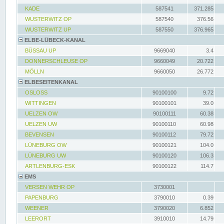
KADE
587541
371.285
WUSTERWITZ OP
587540
376.56
WUSTERWITZ UP
587550
376.965
ELBE-LÜBECK-KANAL
BÜSSAU UP
9669040
3.4
DONNERSCHLEUSE OP
9660049
20.722
MÖLLN
9660050
26.772
ELBESEITENKANAL
OSLOSS
90100100
9.72
WITTINGEN
90100101
39.0
UELZEN OW
90100111
60.38
UELZEN UW
90100110
60.98
BEVENSEN
90100112
79.72
LÜNEBURG OW
90100121
104.0
LÜNEBURG UW
90100120
106.3
ARTLENBURG-ESK
90100122
114.7
EMS
VERSEN WEHR OP
3730001
PAPENBURG
3790010
0.39
WEENER
3790020
6.852
LEERORT
3910010
14.79