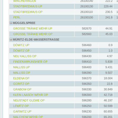
WINCHERINGEN
26100140
222.2
1
STADTBREDIMUS UP
26100130
229.44
STADTBREDIMUS OP
26100110
230.5
1
PERL
26100100
241.8
1
MÜGGELSPREE
GROSSE TRÄNKE WEHR UP
582670
44.91
GROSSE TRÄNKE WEHR OP
582660
45.03
MÜRITZ-ELDE-WASSERSTRASSE
DÖMITZ UP
596460
0.9
DÖMITZ OP
596450
1.0
NEU KALLISS OP
596430
4.97
FINDENWIRUNSHIER OP
596410
5.838
MALLISS UP
596400
9.431
MALLISS OP
596390
9.507
ELDENA OP
596370
18.004
GÜRITZ OP
596350
22.8
GRABOW OP
596330
30.849
KLEIN LAASCH WEHR OP
596300
42.718
NEUSTADT GLEWE OP
596280
46.197
LEWITZ OP
596250
50.599
GARWITZ UP
596230
60.655
MALCHOW WEHR OP
596200
65.201