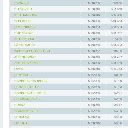
DAMNATZ
5910030
509.35
HITZACKER
5920010
522.639
NEU DARCHAU
5930010
536.385
BLECKEDE
5930020
549.633
BOIZENBURG
5930033
558.534
HOHNSTORF
5930040
568.987
ARTLENBURG
5930050
573.86
GEESTHACHT
5930060
583.393
WEHR GEESTHACHT UP
5930062
585.99
ALTENGAMME
5930070
588.787
ZOLLENSPIEKER
5930090
598.159
OVER
5950010
605.273
BUNTHAUS
5952020
609.9
HAMBURG-HARBURG
5952025
615.0
SCHÖPFSTELLE
5952030
615.3
HAMBURG ST. PAULI
5952050
623.1
SEEMANNSHÖFT
5952060
628.9
CRANZ
5950070
634.42
BLANKENESE UF
5952065
635.0
SCHULAU
5950090
641.0
LÜHORT
5960010
645.5