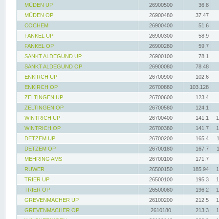
MÜDEN UP
26900500
36.8
MÜDEN OP
26900480
37.47
COCHEM
26900400
51.6
FANKEL UP
26900300
58.9
FANKEL OP
26900280
59.7
SANKT ALDEGUND UP
26900100
78.1
SANKT ALDEGUND OP
26900080
78.48
ENKIRCH UP
26700900
102.6
ENKIRCH OP
26700880
103.128
ZELTINGEN UP
26700600
123.4
ZELTINGEN OP
26700580
124.1
WINTRICH UP
26700400
141.1
1
WINTRICH OP
26700380
141.7
1
DETZEM UP
26700200
165.4
DETZEM OP
26700180
167.7
MEHRING AMS
26700100
171.7
RUWER
26500150
185.94
1
TRIER UP
26500100
195.3
1
TRIER OP
26500080
196.2
1
GREVENMACHER UP
26100200
212.5
1
GREVENMACHER OP
2610180
213.3
1