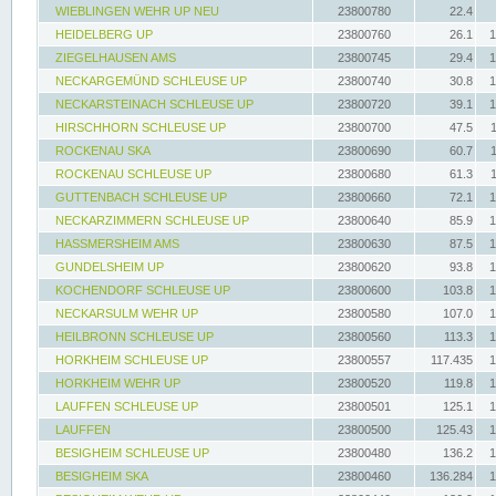
WIEBLINGEN WEHR UP NEU
23800780
22.4
HEIDELBERG UP
23800760
26.1
1
ZIEGELHAUSEN AMS
23800745
29.4
1
NECKARGEMÜND SCHLEUSE UP
23800740
30.8
1
NECKARSTEINACH SCHLEUSE UP
23800720
39.1
1
HIRSCHHORN SCHLEUSE UP
23800700
47.5
ROCKENAU SKA
23800690
60.7
ROCKENAU SCHLEUSE UP
23800680
61.3
GUTTENBACH SCHLEUSE UP
23800660
72.1
1
NECKARZIMMERN SCHLEUSE UP
23800640
85.9
1
HASSMERSHEIM AMS
23800630
87.5
1
GUNDELSHEIM UP
23800620
93.8
1
KOCHENDORF SCHLEUSE UP
23800600
103.8
1
NECKARSULM WEHR UP
23800580
107.0
1
HEILBRONN SCHLEUSE UP
23800560
113.3
1
HORKHEIM SCHLEUSE UP
23800557
117.435
1
HORKHEIM WEHR UP
23800520
119.8
1
LAUFFEN SCHLEUSE UP
23800501
125.1
1
LAUFFEN
23800500
125.43
1
BESIGHEIM SCHLEUSE UP
23800480
136.2
1
BESIGHEIM SKA
23800460
136.284
1