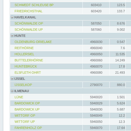
SCHWEDT SCHLEUSE BP
603410
123.5
FRIEDRICHSTHAL
603420
133.7
HAVELKANAL
SCHÖNWALDE OP
587050
8.676
SCHÖNWALDE UP
587060
9.002
HUNTE
OLDENBURG-DRIELAKE
4960030
0.547
REITHÖRNE
4960040
7.6
HOLLERSIEL
4960050
11.535
BUTTELERHÖRNE
4960060
14.249
HUNTEBRÜCK
4960070
17.8
ELSFLETH OHRT
4960080
21.493
IJSSEL
IJSSELKOP
2790070
880.0
ILMENAU
LÜNE
5940020
1.501
BARDOWICK OP
5940029
5.624
BARDOWICK UP
5940030
5.687
WITTORF OP
5940049
12.2
WITTORF UP
5940050
12.3
FAHRENHOLZ OP
5940070
17.64