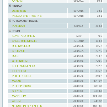
ANKLAM
9660001
89.8
PINNAU
UETERSEN
5970016
9.51
PINNAU-SPERRWERK BP
5970018
18.1
POTSDAMER HAVEL
POTSDAM
580412
26.63
RHEIN
KONSTANZ-RHEIN
3329
0.5
BASEL-RHEINHALLE
2310010
164.3
RHEINWEILER
23300130
186.2
2
BREISACH
23300320
227.6
1
RUST
23300580
254.2
OTTENHEIM
23300800
270.6
1
KEHL-KRONENHOF
23300900
292.2
1
IFFEZHEIM
23500600
336.2
PLITTERSDORF
23500700
340.2
1
MAXAU
23700200
362.327
PHILIPPSBURG
23700500
389.33
SPEYER
23700600
400.61
MANNHEIM
23700700
424.733
WORMS
23900200
443.37
NIERSTEIN-OPPENHEIM
23900600
480.606