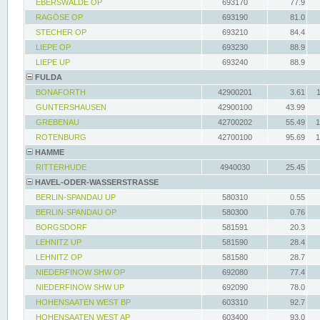
EBERSWALDE OP
693170
77.9
RAGÖSE OP
693190
81.0
STECHER OP
693210
84.4
LIEPE OP
693230
88.9
LIEPE UP
693240
88.9
FULDA
BONAFORTH
42900201
3.61
GUNTERSHAUSEN
42900100
43.99
GREBENAU
42700202
55.49
1
ROTENBURG
42700100
95.69
1
HAMME
RITTERHUDE
4940030
25.45
HAVEL-ODER-WASSERSTRASSE
BERLIN-SPANDAU UP
580310
0.55
BERLIN-SPANDAU OP
580300
0.76
BORGSDORF
581591
20.3
LEHNITZ UP
581590
28.4
LEHNITZ OP
581580
28.7
NIEDERFINOW SHW OP
692080
77.4
NIEDERFINOW SHW UP
692090
78.0
HOHENSAATEN WEST BP
603310
92.7
HOHENSAATEN WEST AP
603400
93.0