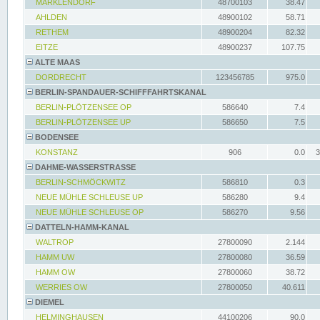
MARKLENDORF
48700103
38.47
AHLDEN
48900102
58.71
RETHEM
48900204
82.32
EITZE
48900237
107.75
ALTE MAAS
DORDRECHT
123456785
975.0
BERLIN-SPANDAUER-SCHIFFFAHRTSKANAL
BERLIN-PLÖTZENSEE OP
586640
7.4
BERLIN-PLÖTZENSEE UP
586650
7.5
BODENSEE
KONSTANZ
906
0.0
3
DAHME-WASSERSTRASSE
BERLIN-SCHMÖCKWITZ
586810
0.3
NEUE MÜHLE SCHLEUSE UP
586280
9.4
NEUE MÜHLE SCHLEUSE OP
586270
9.56
DATTELN-HAMM-KANAL
WALTROP
27800090
2.144
HAMM UW
27800080
36.59
HAMM OW
27800060
38.72
WERRIES OW
27800050
40.611
DIEMEL
HELMINGHAUSEN
44100206
90.0