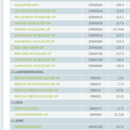
KALKOFEN NEU
25800600
106.4
HOLLERICH SCHLEUSE OP
25800618
113.0
HOLLERICH SCHLEUSE UP
25800620
113.1
NASSAU SCHLEUSE OP
25800638
117.6
NASSAU SCHLEUSE UP
25800640
117.643
DAUSENAU SCHLEUSE OP
25800678
122.3
DAUSENAU SCHLEUSE UP
25800680
122.4
BAD EMS WEHR OP
25800690
125.9
BAD EMS SCHLEUSE UP
25800700
127.0
LAHNSTEIN SCHLEUSE OP
25800798
135.9
LAHNSTEIN SCHLEUSE UP
25800800
136.0
LANDWEHRKANAL
BERLIN-UNTERSCHLEUSE UP
586630
1.61
BERLIN-UNTERSCHLEUSE OP
586620
1.71
BERLIN-OBERSCHLEUSE UP
586610
10.51
BERLIN-OBERSCHLEUSE OP
586600
10.62
LEDA
DREYSCHLOOT
3880010
0.73
LEDASPERRWERK UP
3880050
21.125
LEINE
HERRENHAUSEN
48800108
25.12