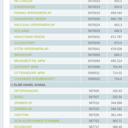
HETLINGEN
5970010
650.5
STADERSAND
5970013
654.9
PINNAU-SPERRWERK AP
5970019
658.444
GRAUERORT REEDE
5970026
660.738
KRÜCKAU-SPERRWERK AP
5970024
663.3
KOLLMAR
5970025
666.9
KRAUTSAND REEDE
5970031
671.787
GLÜCKSTADT
5970035
674.0
STÖR-SPERRWERK AP
5970041
678.636
BROKDORF
5970050
684.2
BRUNSBÜTTEL MPM
5970094
695.214
OSTERIFF MPM
5970096
703.44
OTTERNDORF MPM
5990011
714.02
CUXHAVEN STEUBENHÖFT
5990020
724.0
ELBE-HAVEL-KANAL
DETERSHAGEN
587505
326.83
BURG
587507
332.54
ZERBEN OP
587510
344.686
ZERBEN UP
587520
346.162
GENTHIN
587535
361.444
SCHLAGENTHINER STREMME
587702
363.71
ROSSDORF
587717
368.45