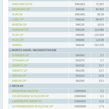
PARCHIM GÜTE
5961801
72.567
NEUBURG OP
596160
83.362
BUROW
5961601
88.39
LÜBZ OP
596140
98.977
BOBZIN OP
596120
103.8
BARKOW OP
596100
114.086
PLAU UP
596090
120.004
PLAU OP
596080
120.08
WAREN
596030
151.975
MÜRITZ-HAVEL-WASSERSTRASSE
STRASEN OP
581060
2.7
STRASEN UP
581070
2.7
DIEMITZ OP
581020
13.7
DIEMITZ UP
581030
13.7
MIROW UP
581010
22.9
MIROW OP
581000
23.1
NECKAR
MANNHEIM NECKAR
23800900
3.1
FEUDENHEIM SCHLEUSE UP
23800840
6.1
LADENBURG WEHR UP
23800820
11.9
SCHWABENHEIM SCHLEUSE UP
23800800
17.6