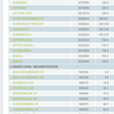
DAGEBÜLL
9570040
100.0
HÖRNUM
9570050
100.0
LIST AUF SYLT
9570070
100.0
EIDER-SPERRWERK AP
9530010
109.617
NORDERNEY RIFFGAT
9360010
159.333
LANGEOOG
9390010
182.129
SPIEKEROOG
9410010
194.374
ZEHNERLOCH
9510010
733.0
MITTELGRUND
9510132
733.7
SCHARHÖRN
9510060
745.0
BAKE A
9510063
755.7
BAKE Z
9510066
755.9
OBERE HAVEL-WASSERSTRASSE
BISCHOFSWERDER UP
581530
4.2
BISCHOFSWERDER OP
581520
4.5
ZEHDENICK UP
580170
15.8
ZEHDENICK OP
580160
16.1
BREDEREICHE UP
580090
47.6
BREDEREICHE OP
580080
48.0
FÜRSTENBERG UP
580070
60.7
FÜRSTENBERG OP
580060
60.8