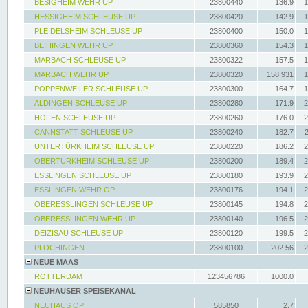
BESIGHEIM WEHR UP
23800440
136.9
1
HESSIGHEIM SCHLEUSE UP
23800420
142.9
1
PLEIDELSHEIM SCHLEUSE UP
23800400
150.0
1
BEIHINGEN WEHR UP
23800360
154.3
1
MARBACH SCHLEUSE UP
23800322
157.5
1
MARBACH WEHR UP
23800320
158.931
1
POPPENWEILER SCHLEUSE UP
23800300
164.7
1
ALDINGEN SCHLEUSE UP
23800280
171.9
2
HOFEN SCHLEUSE UP
23800260
176.0
2
CANNSTATT SCHLEUSE UP
23800240
182.7
UNTERTÜRKHEIM SCHLEUSE UP
23800220
186.2
2
OBERTÜRKHEIM SCHLEUSE UP
23800200
189.4
2
ESSLINGEN SCHLEUSE UP
23800180
193.9
2
ESSLINGEN WEHR OP
23800176
194.1
2
OBERESSLINGEN SCHLEUSE UP
23800145
194.8
2
OBERESSLINGEN WEHR UP
23800140
196.5
2
DEIZISAU SCHLEUSE UP
23800120
199.5
2
PLOCHINGEN
23800100
202.56
2
NEUE MAAS
ROTTERDAM
123456786
1000.0
NEUHAUSER SPEISEKANAL
NEUHAUS OP
585850
2.7