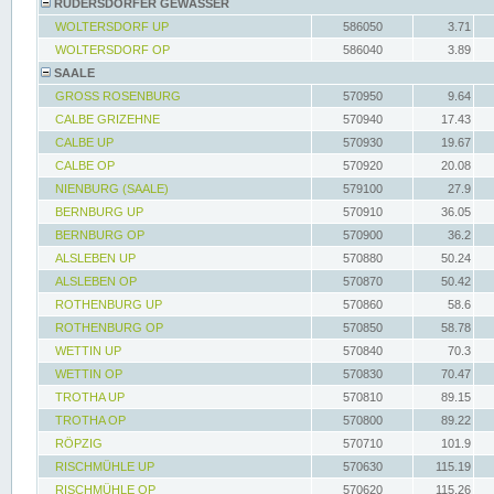
RÜDERSDORFER GEWÄSSER
WOLTERSDORF UP
586050
3.71
WOLTERSDORF OP
586040
3.89
SAALE
GROSS ROSENBURG
570950
9.64
CALBE GRIZEHNE
570940
17.43
CALBE UP
570930
19.67
CALBE OP
570920
20.08
NIENBURG (SAALE)
579100
27.9
BERNBURG UP
570910
36.05
BERNBURG OP
570900
36.2
ALSLEBEN UP
570880
50.24
ALSLEBEN OP
570870
50.42
ROTHENBURG UP
570860
58.6
ROTHENBURG OP
570850
58.78
WETTIN UP
570840
70.3
WETTIN OP
570830
70.47
TROTHA UP
570810
89.15
TROTHA OP
570800
89.22
RÖPZIG
570710
101.9
RISCHMÜHLE UP
570630
115.19
RISCHMÜHLE OP
570620
115.26