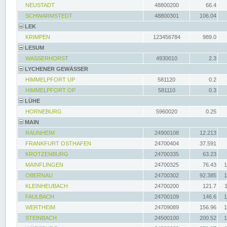
NEUSTADT
48800200
66.4
SCHWARMSTEDT
48800301
106.04
LEK
KRIMPEN
123456784
989.0
LESUM
WASSERHORST
4930010
2.3
LYCHENER GEWÄSSER
HIMMELPFORT UP
581120
0.2
HIMMELPFORT OP
581110
0.3
LÜHE
HORNEBURG
5960020
0.25
MAIN
RAUNHEIM
24900108
12.213
FRANKFURT OSTHAFEN
24700404
37.591
KROTZENBURG
24700335
63.23
MAINFLINGEN
24700325
76.43
1
OBERNAU
24700302
92.385
1
KLEINHEUBACH
24700200
121.7
FAULBACH
24700109
146.6
1
WERTHEIM
24709089
156.96
1
STEINBACH
24500100
200.52
1