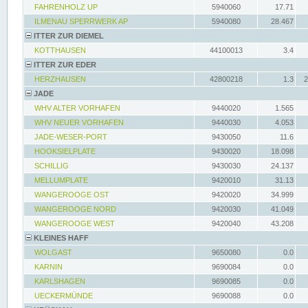
FAHRENHOLZ UP
5940060
17.71
ILMENAU SPERRWERK AP
5940080
28.467
ITTER ZUR DIEMEL
KOTTHAUSEN
44100013
3.4
ITTER ZUR EDER
HERZHAUSEN
42800218
1.3
2
JADE
WHV ALTER VORHAFEN
9440020
1.565
WHV NEUER VORHAFEN
9440030
4.053
JADE-WESER-PORT
9430050
11.6
HOOKSIELPLATE
9430020
18.098
SCHILLIG
9430030
24.137
MELLUMPLATE
9420010
31.13
WANGEROOGE OST
9420020
34.999
WANGEROOGE NORD
9420030
41.049
WANGEROOGE WEST
9420040
43.208
KLEINES HAFF
WOLGAST
9650080
0.0
KARNIN
9690084
0.0
KARLSHAGEN
9690085
0.0
UECKERMÜNDE
9690088
0.0