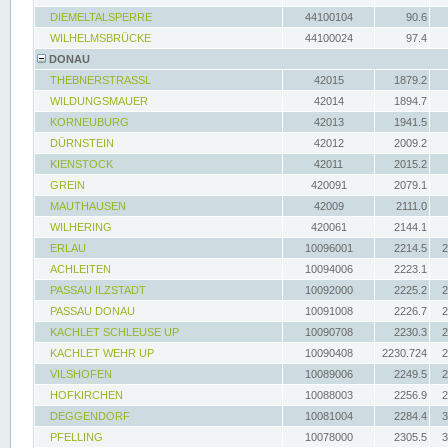
DIEMELTALSPERRE
44100104
90.6
WILHELMSBRÜCKE
44100024
97.4
DONAU
THEBNERSTRASSL
42015
1879.2
WILDUNGSMAUER
42014
1894.7
KORNEUBURG
42013
1941.5
DÜRNSTEIN
42012
2009.2
KIENSTOCK
42011
2015.2
GREIN
420091
2079.1
MAUTHAUSEN
42009
2111.0
WILHERING
420061
2144.1
ERLAU
10096001
2214.5
2
ACHLEITEN
10094006
2223.1
PASSAU ILZSTADT
10092000
2225.2
2
PASSAU DONAU
10091008
2226.7
2
KACHLET SCHLEUSE UP
10090708
2230.3
2
KACHLET WEHR UP
10090408
2230.724
2
VILSHOFEN
10089006
2249.5
2
HOFKIRCHEN
10088003
2256.9
2
DEGGENDORF
10081004
2284.4
3
PFELLING
10078000
2305.5
3