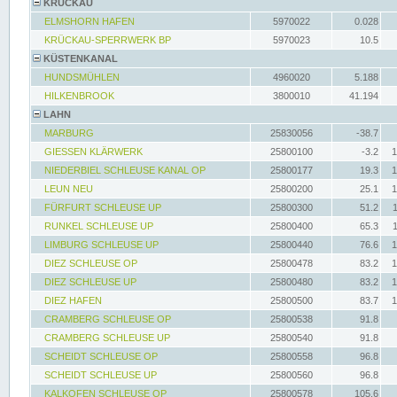
KRÜCKAU
ELMSHORN HAFEN
5970022
0.028
KRÜCKAU-SPERRWERK BP
5970023
10.5
KÜSTENKANAL
HUNDSMÜHLEN
4960020
5.188
HILKENBROOK
3800010
41.194
LAHN
MARBURG
25830056
-38.7
GIESSEN KLÄRWERK
25800100
-3.2
1
NIEDERBIEL SCHLEUSE KANAL OP
25800177
19.3
1
LEUN NEU
25800200
25.1
1
FÜRFURT SCHLEUSE UP
25800300
51.2
RUNKEL SCHLEUSE UP
25800400
65.3
LIMBURG SCHLEUSE UP
25800440
76.6
1
DIEZ SCHLEUSE OP
25800478
83.2
1
DIEZ SCHLEUSE UP
25800480
83.2
1
DIEZ HAFEN
25800500
83.7
1
CRAMBERG SCHLEUSE OP
25800538
91.8
CRAMBERG SCHLEUSE UP
25800540
91.8
SCHEIDT SCHLEUSE OP
25800558
96.8
SCHEIDT SCHLEUSE UP
25800560
96.8
KALKOFEN SCHLEUSE OP
25800578
105.6