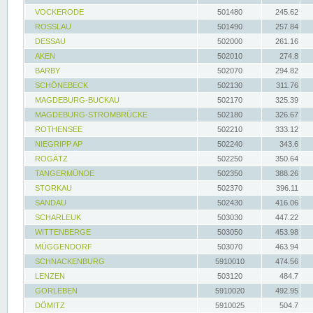
VOCKERODE
501480
245.62
ROSSLAU
501490
257.84
DESSAU
502000
261.16
AKEN
502010
274.8
BARBY
502070
294.82
SCHÖNEBECK
502130
311.76
MAGDEBURG-BUCKAU
502170
325.39
MAGDEBURG-STROMBRÜCKE
502180
326.67
ROTHENSEE
502210
333.12
NIEGRIPP AP
502240
343.6
ROGÄTZ
502250
350.64
TANGERMÜNDE
502350
388.26
STORKAU
502370
396.11
SANDAU
502430
416.06
SCHARLEUK
503030
447.22
WITTENBERGE
503050
453.98
MÜGGENDORF
503070
463.94
SCHNACKENBURG
5910010
474.56
LENZEN
503120
484.7
GORLEBEN
5910020
492.95
DÖMITZ
5910025
504.7