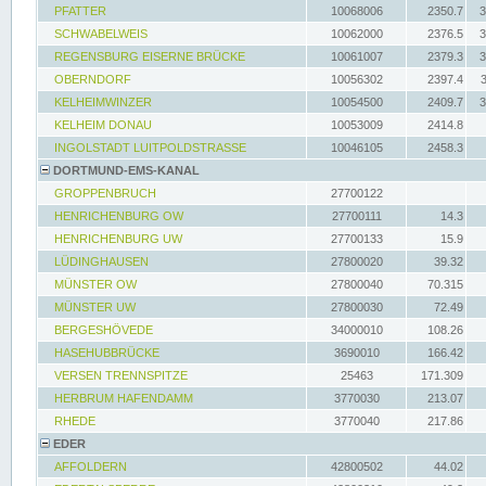
PFATTER
10068006
2350.7
3
SCHWABELWEIS
10062000
2376.5
3
REGENSBURG EISERNE BRÜCKE
10061007
2379.3
3
OBERNDORF
10056302
2397.4
KELHEIMWINZER
10054500
2409.7
3
KELHEIM DONAU
10053009
2414.8
INGOLSTADT LUITPOLDSTRASSE
10046105
2458.3
DORTMUND-EMS-KANAL
GROPPENBRUCH
27700122
HENRICHENBURG OW
27700111
14.3
HENRICHENBURG UW
27700133
15.9
LÜDINGHAUSEN
27800020
39.32
MÜNSTER OW
27800040
70.315
MÜNSTER UW
27800030
72.49
BERGESHÖVEDE
34000010
108.26
HASEHUBBRÜCKE
3690010
166.42
VERSEN TRENNSPITZE
25463
171.309
HERBRUM HAFENDAMM
3770030
213.07
RHEDE
3770040
217.86
EDER
AFFOLDERN
42800502
44.02