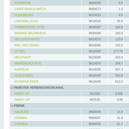
KOSEROW
9690093
0.0
GREIFSWALD-WIECK
9650073
1.0
FLENSBURG
9610010
4.0
LANGBALLIGAU
9610015
35.0
TIMMENDORF POEL
9630007
100.0
WISMAR-BAUMHAUS
9630008
100.0
HEILIGENHAFEN
9610070
123.0
KIEL-HOLTENAU
9610066
150.0
LT KIEL
9610050
177.75
NEUSTADT
9610080
263.0
MARIENLEUCHTE
9610075
284.7
KAPPELN
9610035
507.3
SCHLESWIG
9610040
540.0
ECKERNFÖRDE
9610045
612.0
PAREYER VERBINDUNGSKANAL
PAREY EP
502300
0.685
PAREY UP
587530
0.85
PEENE
AALBUDE
9660009
14.9
DEMMIN
9660007
31.8
JARMEN
9660005
61.7