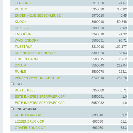
TERBORG
3910020
24.67
POGUM
3950020
35.302
EMDEN NEUE SEESCHLEUSE
3970010
40.45
KNOCK
3990010
50.848
DUKEGAT
3990020
65.69
EMSHÖRN
9340010
74.32
WACHENDORF
3500031
96.71
FUESTRUP
3310010
102.177
RHEINE UNTERSCHLEUSE
3390020
153.03
LINGEN-DARME
3500015
196.2
DALUM
3550040
212.04
RÜHLE
3500070
223.1
VERSEN WEHRDURCHSTICH
3730010
234.78
ESTE
BUXTEHUDE
5950080
0.71
ESTE INNERES SPERRWERK BP
5950081
1.0
ESTE INNERES SPERRWERK AP
5950082
1.0
FINOWKANAL
RUHLSDORF OP
693010
59.2
LEESENBRÜCK OP
693030
61.1
GRAFENBRÜCK OP
693050
63.3