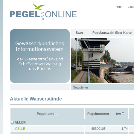
Hilfe
Link
Start
Pegelauswahl über Karte
Newsletter
Aktuelle Wasserstände
Pegelname
Pegelnummer
km
ALLER
CELLE
48300105
1.74