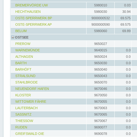
BREMERVÖRDE UW
5980010
0.03
HECHTHAUSEN
5980030
30.94
OSTE-SPERRWERK BP
9000000532
69.575
OSTE-SPERRWERK AP
9000000590
69.575
BELUM
5980060
69.89
OSTSEE
PREROW
9650027
WARNEMÜNDE
9640015
0.0
ALTHAGEN
9650024
0.0
BARTH
9650030
0.0
BARHÖFT
9650040
0.0
STRALSUND
9650043
0.0
STAHLBRODE
9650070
0.0
NEUENDORF HAFEN
9670046
0.0
KLOSTER
9670050
0.0
WITTOWER FÄHRE
9670055
0.0
LAUTERBACH
9670063
0.0
SASSNITZ
9670065
0.0
THIESSOW
9670067
0.0
RUDEN
9690077
0.0
GREIFSWALD OIE
9690078
0.0