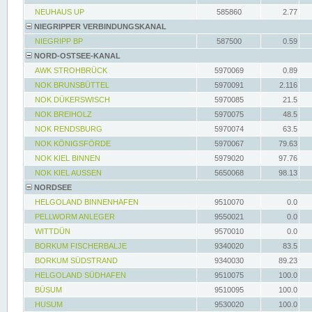
NEUHAUS UP
585860
2.77
NIEGRIPPER VERBINDUNGSKANAL
NIEGRIPP BP
587500
0.59
NORD-OSTSEE-KANAL
AWK STROHBRÜCK
5970069
0.89
NOK BRUNSBÜTTEL
5970091
2.116
NOK DÜKERSWISCH
5970085
21.5
NOK BREIHOLZ
5970075
48.5
NOK RENDSBURG
5970074
63.5
NOK KÖNIGSFÖRDE
5970067
79.63
NOK KIEL BINNEN
5979020
97.76
NOK KIEL AUSSEN
5650068
98.13
NORDSEE
HELGOLAND BINNENHAFEN
9510070
0.0
PELLWORM ANLEGER
9550021
0.0
WITTDÜN
9570010
0.0
BORKUM FISCHERBALJE
9340020
83.5
BORKUM SÜDSTRAND
9340030
89.23
HELGOLAND SÜDHAFEN
9510075
100.0
BÜSUM
9510095
100.0
HUSUM
9530020
100.0