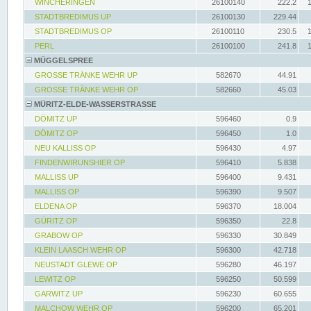
WINCHERINGEN
26100140
222.2
STADTBREDIMUS UP
26100130
229.44
STADTBREDIMUS OP
26100110
230.5
PERL
26100100
241.8
MÜGGELSPREE
GROSSE TRÄNKE WEHR UP
582670
44.91
GROSSE TRÄNKE WEHR OP
582660
45.03
MÜRITZ-ELDE-WASSERSTRASSE
DÖMITZ UP
596460
0.9
DÖMITZ OP
596450
1.0
NEU KALLISS OP
596430
4.97
FINDENWIRUNSHIER OP
596410
5.838
MALLISS UP
596400
9.431
MALLISS OP
596390
9.507
ELDENA OP
596370
18.004
GÜRITZ OP
596350
22.8
GRABOW OP
596330
30.849
KLEIN LAASCH WEHR OP
596300
42.718
NEUSTADT GLEWE OP
596280
46.197
LEWITZ OP
596250
50.599
GARWITZ UP
596230
60.655
MALCHOW WEHR OP
596200
65.201