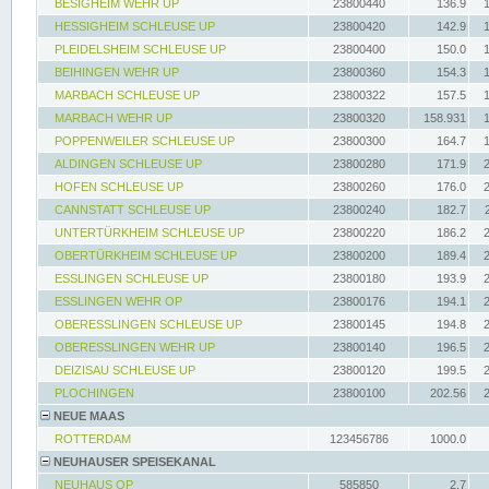
BESIGHEIM WEHR UP
23800440
136.9
HESSIGHEIM SCHLEUSE UP
23800420
142.9
PLEIDELSHEIM SCHLEUSE UP
23800400
150.0
BEIHINGEN WEHR UP
23800360
154.3
MARBACH SCHLEUSE UP
23800322
157.5
MARBACH WEHR UP
23800320
158.931
POPPENWEILER SCHLEUSE UP
23800300
164.7
ALDINGEN SCHLEUSE UP
23800280
171.9
HOFEN SCHLEUSE UP
23800260
176.0
CANNSTATT SCHLEUSE UP
23800240
182.7
UNTERTÜRKHEIM SCHLEUSE UP
23800220
186.2
OBERTÜRKHEIM SCHLEUSE UP
23800200
189.4
ESSLINGEN SCHLEUSE UP
23800180
193.9
ESSLINGEN WEHR OP
23800176
194.1
OBERESSLINGEN SCHLEUSE UP
23800145
194.8
OBERESSLINGEN WEHR UP
23800140
196.5
DEIZISAU SCHLEUSE UP
23800120
199.5
PLOCHINGEN
23800100
202.56
NEUE MAAS
ROTTERDAM
123456786
1000.0
NEUHAUSER SPEISEKANAL
NEUHAUS OP
585850
2.7