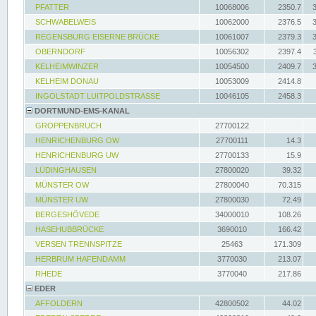
PFATTER
10068006
2350.7
SCHWABELWEIS
10062000
2376.5
REGENSBURG EISERNE BRÜCKE
10061007
2379.3
OBERNDORF
10056302
2397.4
KELHEIMWINZER
10054500
2409.7
KELHEIM DONAU
10053009
2414.8
INGOLSTADT LUITPOLDSTRASSE
10046105
2458.3
DORTMUND-EMS-KANAL
GROPPENBRUCH
27700122
HENRICHENBURG OW
27700111
14.3
HENRICHENBURG UW
27700133
15.9
LÜDINGHAUSEN
27800020
39.32
MÜNSTER OW
27800040
70.315
MÜNSTER UW
27800030
72.49
BERGESHÖVEDE
34000010
108.26
HASEHUBBRÜCKE
3690010
166.42
VERSEN TRENNSPITZE
25463
171.309
HERBRUM HAFENDAMM
3770030
213.07
RHEDE
3770040
217.86
EDER
AFFOLDERN
42800502
44.02