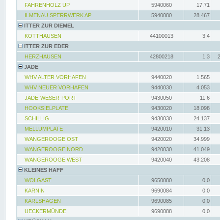
FAHRENHOLZ UP
5940060
17.71
ILMENAU SPERRWERK AP
5940080
28.467
ITTER ZUR DIEMEL
KOTTHAUSEN
44100013
3.4
ITTER ZUR EDER
HERZHAUSEN
42800218
1.3
JADE
WHV ALTER VORHAFEN
9440020
1.565
WHV NEUER VORHAFEN
9440030
4.053
JADE-WESER-PORT
9430050
11.6
HOOKSIELPLATE
9430020
18.098
SCHILLIG
9430030
24.137
MELLUMPLATE
9420010
31.13
WANGEROOGE OST
9420020
34.999
WANGEROOGE NORD
9420030
41.049
WANGEROOGE WEST
9420040
43.208
KLEINES HAFF
WOLGAST
9650080
0.0
KARNIN
9690084
0.0
KARLSHAGEN
9690085
0.0
UECKERMÜNDE
9690088
0.0