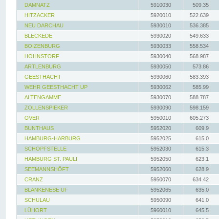
DAMNATZ
5910030
509.35
HITZACKER
5920010
522.639
NEU DARCHAU
5930010
536.385
BLECKEDE
5930020
549.633
BOIZENBURG
5930033
558.534
HOHNSTORF
5930040
568.987
ARTLENBURG
5930050
573.86
GEESTHACHT
5930060
583.393
WEHR GEESTHACHT UP
5930062
585.99
ALTENGAMME
5930070
588.787
ZOLLENSPIEKER
5930090
598.159
OVER
5950010
605.273
BUNTHAUS
5952020
609.9
HAMBURG-HARBURG
5952025
615.0
SCHÖPFSTELLE
5952030
615.3
HAMBURG ST. PAULI
5952050
623.1
SEEMANNSHÖFT
5952060
628.9
CRANZ
5950070
634.42
BLANKENESE UF
5952065
635.0
SCHULAU
5950090
641.0
LÜHORT
5960010
645.5