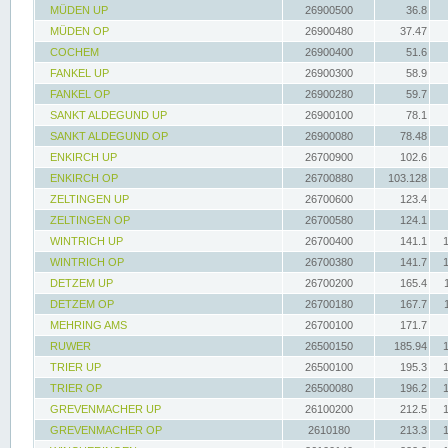
MÜDEN UP
26900500
36.8
MÜDEN OP
26900480
37.47
COCHEM
26900400
51.6
FANKEL UP
26900300
58.9
FANKEL OP
26900280
59.7
SANKT ALDEGUND UP
26900100
78.1
SANKT ALDEGUND OP
26900080
78.48
ENKIRCH UP
26700900
102.6
ENKIRCH OP
26700880
103.128
ZELTINGEN UP
26700600
123.4
ZELTINGEN OP
26700580
124.1
WINTRICH UP
26700400
141.1
WINTRICH OP
26700380
141.7
DETZEM UP
26700200
165.4
DETZEM OP
26700180
167.7
MEHRING AMS
26700100
171.7
RUWER
26500150
185.94
TRIER UP
26500100
195.3
TRIER OP
26500080
196.2
GREVENMACHER UP
26100200
212.5
GREVENMACHER OP
2610180
213.3