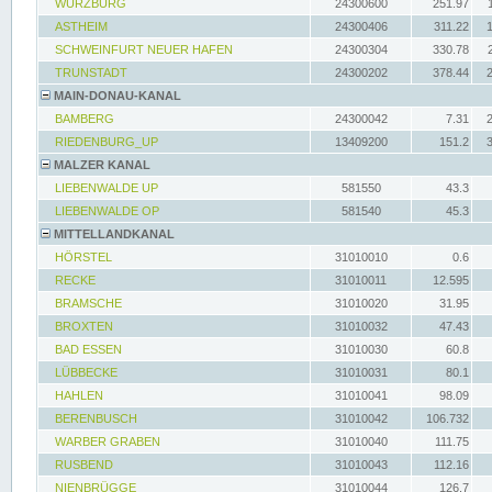
WÜRZBURG
24300600
251.97
ASTHEIM
24300406
311.22
SCHWEINFURT NEUER HAFEN
24300304
330.78
TRUNSTADT
24300202
378.44
MAIN-DONAU-KANAL
BAMBERG
24300042
7.31
RIEDENBURG_UP
13409200
151.2
MALZER KANAL
LIEBENWALDE UP
581550
43.3
LIEBENWALDE OP
581540
45.3
MITTELLANDKANAL
HÖRSTEL
31010010
0.6
RECKE
31010011
12.595
BRAMSCHE
31010020
31.95
BROXTEN
31010032
47.43
BAD ESSEN
31010030
60.8
LÜBBECKE
31010031
80.1
HAHLEN
31010041
98.09
BERENBUSCH
31010042
106.732
WARBER GRABEN
31010040
111.75
RUSBEND
31010043
112.16
NIENBRÜGGE
31010044
126.7