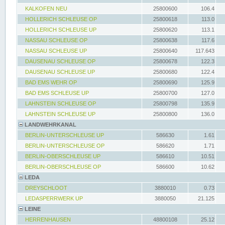
KALKOFEN NEU
25800600
106.4
HOLLERICH SCHLEUSE OP
25800618
113.0
HOLLERICH SCHLEUSE UP
25800620
113.1
NASSAU SCHLEUSE OP
25800638
117.6
NASSAU SCHLEUSE UP
25800640
117.643
DAUSENAU SCHLEUSE OP
25800678
122.3
DAUSENAU SCHLEUSE UP
25800680
122.4
BAD EMS WEHR OP
25800690
125.9
BAD EMS SCHLEUSE UP
25800700
127.0
LAHNSTEIN SCHLEUSE OP
25800798
135.9
LAHNSTEIN SCHLEUSE UP
25800800
136.0
LANDWEHRKANAL
BERLIN-UNTERSCHLEUSE UP
586630
1.61
BERLIN-UNTERSCHLEUSE OP
586620
1.71
BERLIN-OBERSCHLEUSE UP
586610
10.51
BERLIN-OBERSCHLEUSE OP
586600
10.62
LEDA
DREYSCHLOOT
3880010
0.73
LEDASPERRWERK UP
3880050
21.125
LEINE
HERRENHAUSEN
48800108
25.12