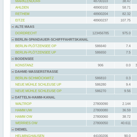
MARKLENDORF
48700103
38.47
AHLDEN
48900102
58.71
RETHEM
48900204
82.32
EITZE
48900237
107.75
ALTE MAAS
DORDRECHT
123456785
975.0
BERLIN-SPANDAUER-SCHIFFFAHRTSKANAL
BERLIN-PLÖTZENSEE OP
586640
7.4
BERLIN-PLÖTZENSEE UP
586650
7.5
BODENSEE
KONSTANZ
906
0.0
DAHME-WASSERSTRASSE
BERLIN-SCHMÖCKWITZ
586810
0.3
NEUE MÜHLE SCHLEUSE UP
586280
9.4
NEUE MÜHLE SCHLEUSE OP
586270
9.56
DATTELN-HAMM-KANAL
WALTROP
27800090
2.144
HAMM UW
27800080
36.59
HAMM OW
27800060
38.72
WERRIES OW
27800050
40.611
DIEMEL
HELMINGHAUSEN
44100206
90.0