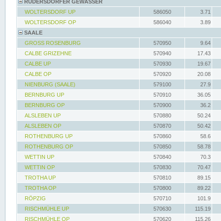
RÜDERSDORFER GEWÄSSER
WOLTERSDORF UP
586050
3.71
WOLTERSDORF OP
586040
3.89
SAALE
GROSS ROSENBURG
570950
9.64
CALBE GRIZEHNE
570940
17.43
CALBE UP
570930
19.67
CALBE OP
570920
20.08
NIENBURG (SAALE)
579100
27.9
BERNBURG UP
570910
36.05
BERNBURG OP
570900
36.2
ALSLEBEN UP
570880
50.24
ALSLEBEN OP
570870
50.42
ROTHENBURG UP
570860
58.6
ROTHENBURG OP
570850
58.78
WETTIN UP
570840
70.3
WETTIN OP
570830
70.47
TROTHA UP
570810
89.15
TROTHA OP
570800
89.22
RÖPZIG
570710
101.9
RISCHMÜHLE UP
570630
115.19
RISCHMÜHLE OP
570620
115.26