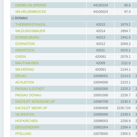
DIEMELTALSPERRE
44100104
90.6
WILHELMSBRÜCKE
44100024
97.4
DONAU
THEBNERSTRASSL
42015
1879.2
WILDUNGSMAUER
42014
1894.7
KORNEUBURG
42013
1941.5
DÜRNSTEIN
42012
2009.2
KIENSTOCK
42011
2015.2
GREIN
420091
2079.1
MAUTHAUSEN
42009
2111.0
WILHERING
420061
2144.1
ERLAU
10096001
2214.5
ACHLEITEN
10094006
2223.1
PASSAU ILZSTADT
10092000
2225.2
PASSAU DONAU
10091008
2226.7
KACHLET SCHLEUSE UP
10090708
2230.3
KACHLET WEHR UP
10090408
2230.724
VILSHOFEN
10089006
2249.5
HOFKIRCHEN
10088003
2256.9
DEGGENDORF
10081004
2284.4
PFELLING
10078000
2305.5