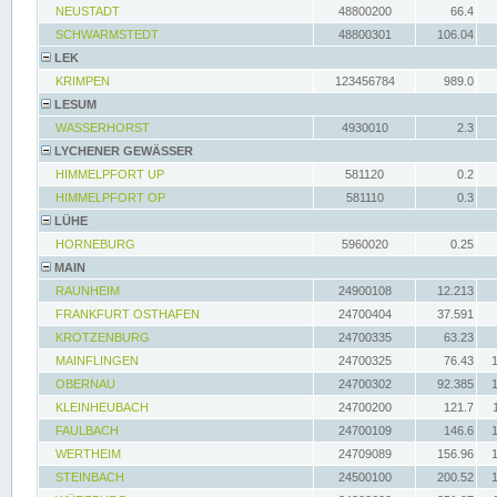
NEUSTADT
48800200
66.4
SCHWARMSTEDT
48800301
106.04
LEK
KRIMPEN
123456784
989.0
LESUM
WASSERHORST
4930010
2.3
LYCHENER GEWÄSSER
HIMMELPFORT UP
581120
0.2
HIMMELPFORT OP
581110
0.3
LÜHE
HORNEBURG
5960020
0.25
MAIN
RAUNHEIM
24900108
12.213
FRANKFURT OSTHAFEN
24700404
37.591
KROTZENBURG
24700335
63.23
MAINFLINGEN
24700325
76.43
OBERNAU
24700302
92.385
KLEINHEUBACH
24700200
121.7
FAULBACH
24700109
146.6
WERTHEIM
24709089
156.96
STEINBACH
24500100
200.52