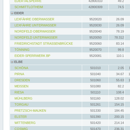
EDERTALSPERRE
42800310
49.2
SCHMITTLOTHEIM
42800309
74.5
EIDER
LEXFÄHRE OBERWASSER
9520020
26.09
LEXFÄHRE UNTERWASSER
9520030
26.09
NORDFELD OBERWASSER
9520040
78.19
NORDFELD UNTERWASSER
9520050
78.312
FRIEDRICHSTADT STRASSENBRÜCKE
9520060
83.14
TÖNNING
9520070
99.8
EIDER-SPERRWERK BP
9520081
110.1
ELBE
SCHÖNA
501010
2.05
PIRNA
501040
34.67
DRESDEN
501060
55.63
MEISSEN
501080
82.2
RIESA
501110
108.4
MÜHLBERG
501160
128.02
TORGAU
501261
154.15
PRETZSCH-MAUKEN
501330
184.45
ELSTER
501390
200.15
WITTENBERG
501420
214.14
COSWIG
501470
236.31