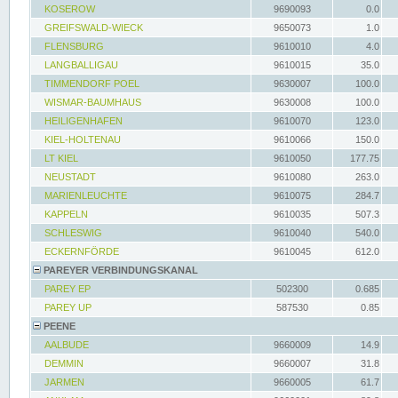
KOSEROW
9690093
0.0
GREIFSWALD-WIECK
9650073
1.0
FLENSBURG
9610010
4.0
LANGBALLIGAU
9610015
35.0
TIMMENDORF POEL
9630007
100.0
WISMAR-BAUMHAUS
9630008
100.0
HEILIGENHAFEN
9610070
123.0
KIEL-HOLTENAU
9610066
150.0
LT KIEL
9610050
177.75
NEUSTADT
9610080
263.0
MARIENLEUCHTE
9610075
284.7
KAPPELN
9610035
507.3
SCHLESWIG
9610040
540.0
ECKERNFÖRDE
9610045
612.0
PAREYER VERBINDUNGSKANAL
PAREY EP
502300
0.685
PAREY UP
587530
0.85
PEENE
AALBUDE
9660009
14.9
DEMMIN
9660007
31.8
JARMEN
9660005
61.7