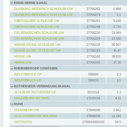
RHEIN-HERNE-KANAL
DUISBURG-MEIDERICH SCHLEUSE OW
27700262
0.869
DUISBURG-MEIDERICH SCHLEUSE UW
27700273
1.1
OBERHAUSEN SCHLEUSE UW
27700251
5.189
OBERHAUSEN SCHLEUSE OW
27700240
5.734
GELSENKIRCHEN SCHLEUSE UW
27700230
23.069
GELSENKIRCHEN SCHLEUSE OW
27700229
23.566
WANNE EICKEL SCHLEUSE UW
27700218
30.907
WANNE EICKEL SCHLEUSE OW
27700193
31.47
HERNE UW
27700160
36.825
HERNE OW
27700150
37.35
RHEINSBERGER GEWÄSSER
WOLFSBRUCH OP
589000
2.3
WOLFSBRUCH UP
589010
2.5
ROTHENSEER-VERBINDUNGSKANAL
SCHLEUSE ROTHENSEE UP
3101016
1.3
MAGDEBURG-RO NWS
13101016
4.15
RUHR
RUHRWEHR OW
27600090
2.961
SCHLOSSBRÜCKE MÜLHEIM
27600030
12.183
HATTINGEN
2769510000100
56.9