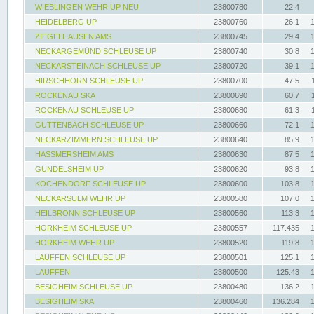
WIEBLINGEN WEHR UP NEU
23800780
22.4
HEIDELBERG UP
23800760
26.1
ZIEGELHAUSEN AMS
23800745
29.4
NECKARGEMÜND SCHLEUSE UP
23800740
30.8
NECKARSTEINACH SCHLEUSE UP
23800720
39.1
HIRSCHHORN SCHLEUSE UP
23800700
47.5
ROCKENAU SKA
23800690
60.7
ROCKENAU SCHLEUSE UP
23800680
61.3
GUTTENBACH SCHLEUSE UP
23800660
72.1
NECKARZIMMERN SCHLEUSE UP
23800640
85.9
HASSMERSHEIM AMS
23800630
87.5
GUNDELSHEIM UP
23800620
93.8
KOCHENDORF SCHLEUSE UP
23800600
103.8
NECKARSULM WEHR UP
23800580
107.0
HEILBRONN SCHLEUSE UP
23800560
113.3
HORKHEIM SCHLEUSE UP
23800557
117.435
HORKHEIM WEHR UP
23800520
119.8
LAUFFEN SCHLEUSE UP
23800501
125.1
LAUFFEN
23800500
125.43
BESIGHEIM SCHLEUSE UP
23800480
136.2
BESIGHEIM SKA
23800460
136.284