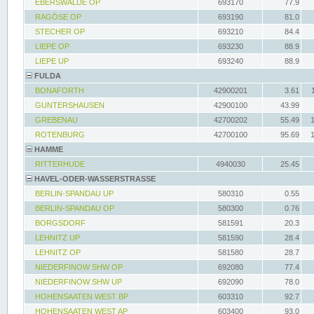
EBERSWALDE OP
693170
77.9
RAGÖSE OP
693190
81.0
STECHER OP
693210
84.4
LIEPE OP
693230
88.9
LIEPE UP
693240
88.9
FULDA
BONAFORTH
42900201
3.61
GUNTERSHAUSEN
42900100
43.99
GREBENAU
42700202
55.49
ROTENBURG
42700100
95.69
HAMME
RITTERHUDE
4940030
25.45
HAVEL-ODER-WASSERSTRASSE
BERLIN-SPANDAU UP
580310
0.55
BERLIN-SPANDAU OP
580300
0.76
BORGSDORF
581591
20.3
LEHNITZ UP
581590
28.4
LEHNITZ OP
581580
28.7
NIEDERFINOW SHW OP
692080
77.4
NIEDERFINOW SHW UP
692090
78.0
HOHENSAATEN WEST BP
603310
92.7
HOHENSAATEN WEST AP
603400
93.0