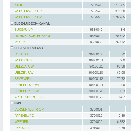
KADE
587541
371.285
WUSTERWITZ OP
587540
376.56
WUSTERWITZ UP
587550
376.965
ELBE-LÜBECK-KANAL
BÜSSAU UP
9669040
3.4
DONNERSCHLEUSE OP
9660049
20.722
MÖLLN
9660050
26.772
ELBESEITENKANAL
OSLOSS
90100100
9.72
WITTINGEN
90100101
39.0
UELZEN OW
90100111
60.38
UELZEN UW
90100110
60.98
BEVENSEN
90100112
79.72
LÜNEBURG OW
90100121
104.0
LÜNEBURG UW
90100120
106.3
ARTLENBURG-ESK
90100122
114.7
EMS
VERSEN WEHR OP
3730001
PAPENBURG
3790010
0.39
WEENER
3790020
6.852
LEERORT
3910010
14.79