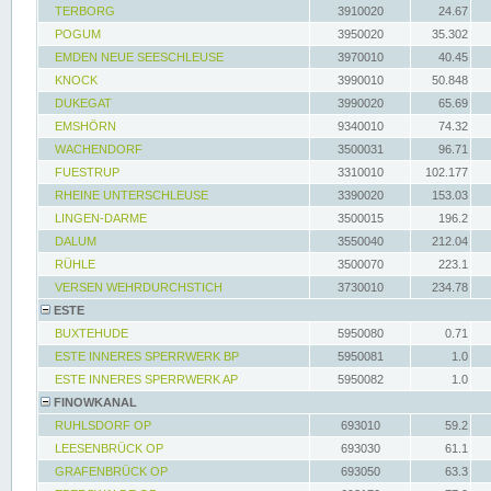
TERBORG
3910020
24.67
POGUM
3950020
35.302
EMDEN NEUE SEESCHLEUSE
3970010
40.45
KNOCK
3990010
50.848
DUKEGAT
3990020
65.69
EMSHÖRN
9340010
74.32
WACHENDORF
3500031
96.71
FUESTRUP
3310010
102.177
RHEINE UNTERSCHLEUSE
3390020
153.03
LINGEN-DARME
3500015
196.2
DALUM
3550040
212.04
RÜHLE
3500070
223.1
VERSEN WEHRDURCHSTICH
3730010
234.78
ESTE
BUXTEHUDE
5950080
0.71
ESTE INNERES SPERRWERK BP
5950081
1.0
ESTE INNERES SPERRWERK AP
5950082
1.0
FINOWKANAL
RUHLSDORF OP
693010
59.2
LEESENBRÜCK OP
693030
61.1
GRAFENBRÜCK OP
693050
63.3