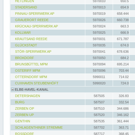
HETLINGEN
5970010
650.5
STADERSAND
5970013
654.9
PINNAU-SPERRWERK AP
5970019
658.444
GRAUERORT REEDE
5970026
660.738
KRÜCKAU-SPERRWERK AP
5970024
663.3
KOLLMAR
5970025
666.9
KRAUTSAND REEDE
5970031
671.787
GLÜCKSTADT
5970035
674.0
STÖR-SPERRWERK AP
5970041
678.636
BROKDORF
5970050
684.2
BRUNSBÜTTEL MPM
5970094
695.214
OSTERIFF MPM
5970096
703.44
OTTERNDORF MPM
5990011
714.02
CUXHAVEN STEUBENHÖFT
5990020
724.0
ELBE-HAVEL-KANAL
DETERSHAGEN
587505
326.83
BURG
587507
332.54
ZERBEN OP
587510
344.686
ZERBEN UP
587520
346.162
GENTHIN
587535
361.444
SCHLAGENTHINER STREMME
587702
363.71
ROSSDORF
587717
368.45