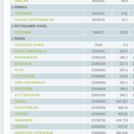
ANKLAM
9660001
89.8
PINNAU
UETERSEN
5970016
9.51
PINNAU-SPERRWERK BP
5970018
18.1
POTSDAMER HAVEL
POTSDAM
580412
26.63
RHEIN
KONSTANZ-RHEIN
3329
0.5
BASEL-RHEINHALLE
2310010
164.3
RHEINWEILER
23300130
186.2
BREISACH
23300320
227.6
RUST
23300580
254.2
OTTENHEIM
23300800
270.6
KEHL-KRONENHOF
23300900
292.2
IFFEZHEIM
23500600
336.2
PLITTERSDORF
23500700
340.2
MAXAU
23700200
362.327
PHILIPPSBURG
23700500
389.33
SPEYER
23700600
400.61
MANNHEIM
23700700
424.733
WORMS
23900200
443.37
NIERSTEIN-OPPENHEIM
23900600
480.606