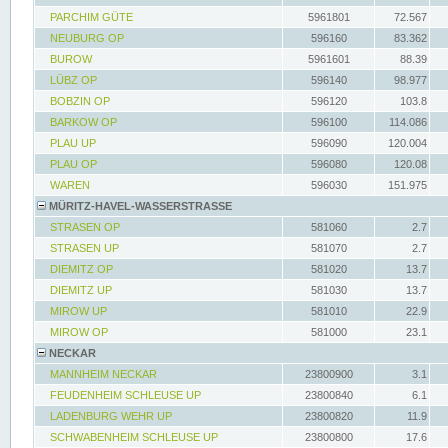
PARCHIM GÜTE
5961801
72.567
NEUBURG OP
596160
83.362
BUROW
5961601
88.39
LÜBZ OP
596140
98.977
BOBZIN OP
596120
103.8
BARKOW OP
596100
114.086
PLAU UP
596090
120.004
PLAU OP
596080
120.08
WAREN
596030
151.975
MÜRITZ-HAVEL-WASSERSTRASSE
STRASEN OP
581060
2.7
STRASEN UP
581070
2.7
DIEMITZ OP
581020
13.7
DIEMITZ UP
581030
13.7
MIROW UP
581010
22.9
MIROW OP
581000
23.1
NECKAR
MANNHEIM NECKAR
23800900
3.1
FEUDENHEIM SCHLEUSE UP
23800840
6.1
LADENBURG WEHR UP
23800820
11.9
SCHWABENHEIM SCHLEUSE UP
23800800
17.6