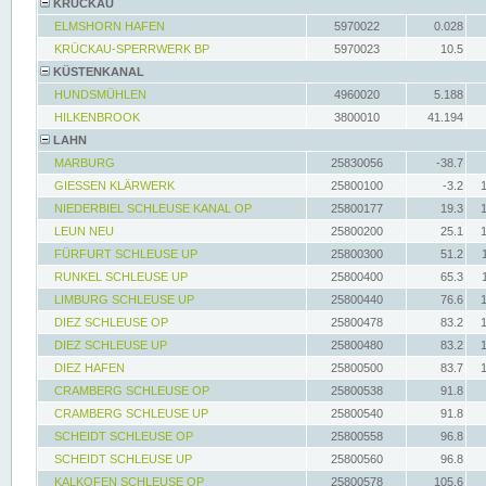
KRÜCKAU
ELMSHORN HAFEN
5970022
0.028
KRÜCKAU-SPERRWERK BP
5970023
10.5
KÜSTENKANAL
HUNDSMÜHLEN
4960020
5.188
HILKENBROOK
3800010
41.194
LAHN
MARBURG
25830056
-38.7
GIESSEN KLÄRWERK
25800100
-3.2
NIEDERBIEL SCHLEUSE KANAL OP
25800177
19.3
LEUN NEU
25800200
25.1
FÜRFURT SCHLEUSE UP
25800300
51.2
RUNKEL SCHLEUSE UP
25800400
65.3
LIMBURG SCHLEUSE UP
25800440
76.6
DIEZ SCHLEUSE OP
25800478
83.2
DIEZ SCHLEUSE UP
25800480
83.2
DIEZ HAFEN
25800500
83.7
CRAMBERG SCHLEUSE OP
25800538
91.8
CRAMBERG SCHLEUSE UP
25800540
91.8
SCHEIDT SCHLEUSE OP
25800558
96.8
SCHEIDT SCHLEUSE UP
25800560
96.8
KALKOFEN SCHLEUSE OP
25800578
105.6