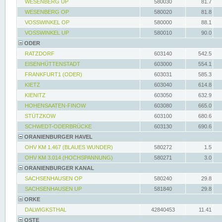
WESENBERG UP
580030
81.7
WESENBERG OP
580020
81.8
VOSSWINKEL OP
580000
88.1
VOSSWINKEL UP
580010
90.0
ODER
RATZDORF
603140
542.5
EISENHÜTTENSTADT
603000
554.1
FRANKFURT1 (ODER)
603031
585.3
KIETZ
603040
614.8
KIENITZ
603050
632.9
HOHENSAATEN-FINOW
603080
665.0
STÜTZKOW
603100
680.6
SCHWEDT-ODERBRÜCKE
603130
690.6
ORANIENBURGER HAVEL
OHV KM 1.467 (BLAUES WUNDER)
580272
1.5
OHV KM 3.014 (HOCHSPANNUNG)
580271
3.0
ORANIENBURGER KANAL
SACHSENHAUSEN OP
580240
29.8
SACHSENHAUSEN UP
581840
29.8
ORKE
DALWIGKSTHAL
42840453
11.41
OSTE