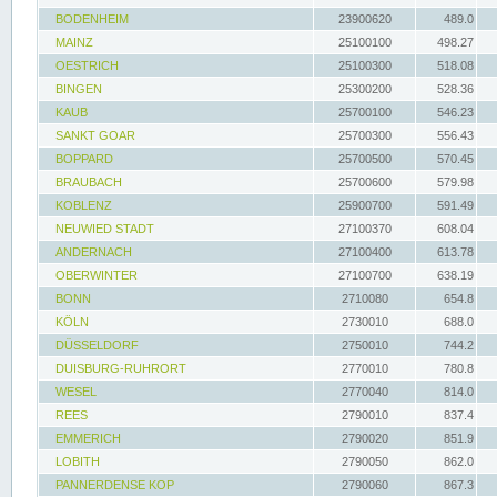
BODENHEIM
23900620
489.0
MAINZ
25100100
498.27
OESTRICH
25100300
518.08
BINGEN
25300200
528.36
KAUB
25700100
546.23
SANKT GOAR
25700300
556.43
BOPPARD
25700500
570.45
BRAUBACH
25700600
579.98
KOBLENZ
25900700
591.49
NEUWIED STADT
27100370
608.04
ANDERNACH
27100400
613.78
OBERWINTER
27100700
638.19
BONN
2710080
654.8
KÖLN
2730010
688.0
DÜSSELDORF
2750010
744.2
DUISBURG-RUHRORT
2770010
780.8
WESEL
2770040
814.0
REES
2790010
837.4
EMMERICH
2790020
851.9
LOBITH
2790050
862.0
PANNERDENSE KOP
2790060
867.3