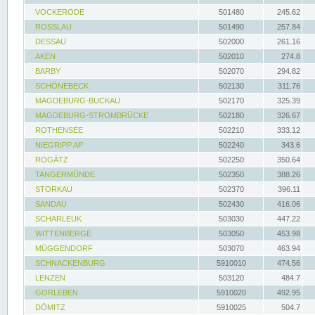
VOCKERODE
501480
245.62
ROSSLAU
501490
257.84
DESSAU
502000
261.16
AKEN
502010
274.8
BARBY
502070
294.82
SCHÖNEBECK
502130
311.76
MAGDEBURG-BUCKAU
502170
325.39
MAGDEBURG-STROMBRÜCKE
502180
326.67
ROTHENSEE
502210
333.12
NIEGRIPP AP
502240
343.6
ROGÄTZ
502250
350.64
TANGERMÜNDE
502350
388.26
STORKAU
502370
396.11
SANDAU
502430
416.06
SCHARLEUK
503030
447.22
WITTENBERGE
503050
453.98
MÜGGENDORF
503070
463.94
SCHNACKENBURG
5910010
474.56
LENZEN
503120
484.7
GORLEBEN
5910020
492.95
DÖMITZ
5910025
504.7