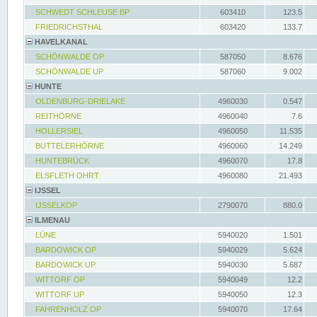
SCHWEDT SCHLEUSE BP
603410
123.5
FRIEDRICHSTHAL
603420
133.7
HAVELKANAL
SCHÖNWALDE OP
587050
8.676
SCHÖNWALDE UP
587060
9.002
HUNTE
OLDENBURG-DRIELAKE
4960030
0.547
REITHÖRNE
4960040
7.6
HOLLERSIEL
4960050
11.535
BUTTELERHÖRNE
4960060
14.249
HUNTEBRÜCK
4960070
17.8
ELSFLETH OHRT
4960080
21.493
IJSSEL
IJSSELKOP
2790070
880.0
ILMENAU
LÜNE
5940020
1.501
BARDOWICK OP
5940029
5.624
BARDOWICK UP
5940030
5.687
WITTORF OP
5940049
12.2
WITTORF UP
5940050
12.3
FAHRENHOLZ OP
5940070
17.64