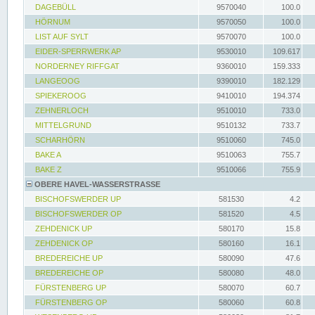
DAGEBÜLL
9570040
100.0
HÖRNUM
9570050
100.0
LIST AUF SYLT
9570070
100.0
EIDER-SPERRWERK AP
9530010
109.617
NORDERNEY RIFFGAT
9360010
159.333
LANGEOOG
9390010
182.129
SPIEKEROOG
9410010
194.374
ZEHNERLOCH
9510010
733.0
MITTELGRUND
9510132
733.7
SCHARHÖRN
9510060
745.0
BAKE A
9510063
755.7
BAKE Z
9510066
755.9
OBERE HAVEL-WASSERSTRASSE
BISCHOFSWERDER UP
581530
4.2
BISCHOFSWERDER OP
581520
4.5
ZEHDENICK UP
580170
15.8
ZEHDENICK OP
580160
16.1
BREDEREICHE UP
580090
47.6
BREDEREICHE OP
580080
48.0
FÜRSTENBERG UP
580070
60.7
FÜRSTENBERG OP
580060
60.8