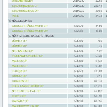
WINCHERINGEN
26100140
222.2
STADTBREDIMUS UP
26100130
229.44
STADTBREDIMUS OP
26100110
230.5
PERL
26100100
241.8
MÜGGELSPREE
GROSSE TRÄNKE WEHR UP
582670
44.91
GROSSE TRÄNKE WEHR OP
582660
45.03
MÜRITZ-ELDE-WASSERSTRASSE
DÖMITZ UP
596460
0.9
DÖMITZ OP
596450
1.0
NEU KALLISS OP
596430
4.97
FINDENWIRUNSHIER OP
596410
5.838
MALLISS UP
596400
9.431
MALLISS OP
596390
9.507
ELDENA OP
596370
18.004
GÜRITZ OP
596350
22.8
GRABOW OP
596330
30.849
KLEIN LAASCH WEHR OP
596300
42.718
NEUSTADT GLEWE OP
596280
46.197
LEWITZ OP
596250
50.599
GARWITZ UP
596230
60.655
MALCHOW WEHR OP
596200
65.201