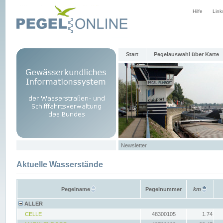
Hilfe
Link
Start
Pegelauswahl über Karte
Newsletter
Aktuelle Wasserstände
Pegelname
Pegelnummer
km
ALLER
CELLE
48300105
1.74