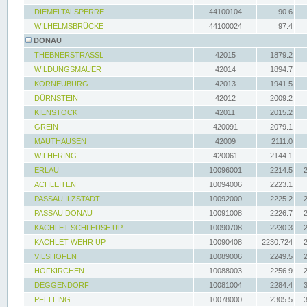
DIEMELTALSPERRE
44100104
90.6
WILHELMSBRÜCKE
44100024
97.4
DONAU
THEBNERSTRASSL
42015
1879.2
WILDUNGSMAUER
42014
1894.7
KORNEUBURG
42013
1941.5
DÜRNSTEIN
42012
2009.2
KIENSTOCK
42011
2015.2
GREIN
420091
2079.1
MAUTHAUSEN
42009
2111.0
WILHERING
420061
2144.1
ERLAU
10096001
2214.5
ACHLEITEN
10094006
2223.1
PASSAU ILZSTADT
10092000
2225.2
PASSAU DONAU
10091008
2226.7
KACHLET SCHLEUSE UP
10090708
2230.3
KACHLET WEHR UP
10090408
2230.724
VILSHOFEN
10089006
2249.5
HOFKIRCHEN
10088003
2256.9
DEGGENDORF
10081004
2284.4
PFELLING
10078000
2305.5