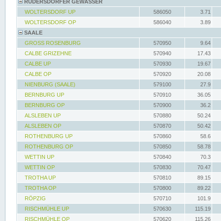
RÜDERSDORFER GEWÄSSER
WOLTERSDORF UP
586050
3.71
WOLTERSDORF OP
586040
3.89
SAALE
GROSS ROSENBURG
570950
9.64
CALBE GRIZEHNE
570940
17.43
CALBE UP
570930
19.67
CALBE OP
570920
20.08
NIENBURG (SAALE)
579100
27.9
BERNBURG UP
570910
36.05
BERNBURG OP
570900
36.2
ALSLEBEN UP
570880
50.24
ALSLEBEN OP
570870
50.42
ROTHENBURG UP
570860
58.6
ROTHENBURG OP
570850
58.78
WETTIN UP
570840
70.3
WETTIN OP
570830
70.47
TROTHA UP
570810
89.15
TROTHA OP
570800
89.22
RÖPZIG
570710
101.9
RISCHMÜHLE UP
570630
115.19
RISCHMÜHLE OP
570620
115.26