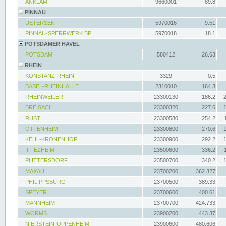
ANKLAM
9660001
89.8
PINNAU
UETERSEN
5970016
9.51
PINNAU-SPERRWERK BP
5970018
18.1
POTSDAMER HAVEL
POTSDAM
580412
26.63
RHEIN
KONSTANZ-RHEIN
3329
0.5
BASEL-RHEINHALLE
2310010
164.3
RHEINWEILER
23300130
186.2
BREISACH
23300320
227.6
RUST
23300580
254.2
OTTENHEIM
23300800
270.6
KEHL-KRONENHOF
23300900
292.2
IFFEZHEIM
23500600
336.2
PLITTERSDORF
23500700
340.2
MAXAU
23700200
362.327
PHILIPPSBURG
23700500
389.33
SPEYER
23700600
400.61
MANNHEIM
23700700
424.733
WORMS
23900200
443.37
NIERSTEIN-OPPENHEIM
23900600
480.606