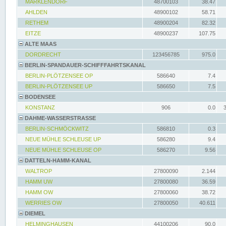
MARKLENDORF
48700103
38.47
AHLDEN
48900102
58.71
RETHEM
48900204
82.32
EITZE
48900237
107.75
ALTE MAAS
DORDRECHT
123456785
975.0
BERLIN-SPANDAUER-SCHIFFFAHRTSKANAL
BERLIN-PLÖTZENSEE OP
586640
7.4
BERLIN-PLÖTZENSEE UP
586650
7.5
BODENSEE
KONSTANZ
906
0.0
DAHME-WASSERSTRASSE
BERLIN-SCHMÖCKWITZ
586810
0.3
NEUE MÜHLE SCHLEUSE UP
586280
9.4
NEUE MÜHLE SCHLEUSE OP
586270
9.56
DATTELN-HAMM-KANAL
WALTROP
27800090
2.144
HAMM UW
27800080
36.59
HAMM OW
27800060
38.72
WERRIES OW
27800050
40.611
DIEMEL
HELMINGHAUSEN
44100206
90.0