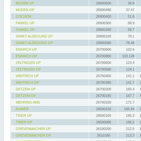
MÜDEN UP
26900500
36.8
MÜDEN OP
26900480
37.47
COCHEM
26900400
51.6
FANKEL UP
26900300
58.9
FANKEL OP
26900280
59.7
SANKT ALDEGUND UP
26900100
78.1
SANKT ALDEGUND OP
26900080
78.48
ENKIRCH UP
26700900
102.6
ENKIRCH OP
26700880
103.128
ZELTINGEN UP
26700600
123.4
ZELTINGEN OP
26700580
124.1
WINTRICH UP
26700400
141.1
WINTRICH OP
26700380
141.7
DETZEM UP
26700200
165.4
DETZEM OP
26700180
167.7
MEHRING AMS
26700100
171.7
RUWER
26500150
185.94
TRIER UP
26500100
195.3
TRIER OP
26500080
196.2
GREVENMACHER UP
26100200
212.5
GREVENMACHER OP
2610180
213.3