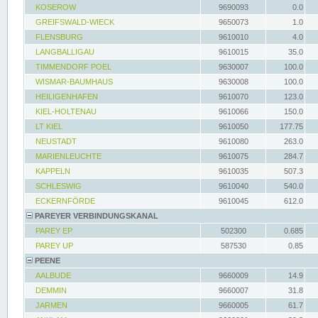
KOSEROW
9690093
0.0
GREIFSWALD-WIECK
9650073
1.0
FLENSBURG
9610010
4.0
LANGBALLIGAU
9610015
35.0
TIMMENDORF POEL
9630007
100.0
WISMAR-BAUMHAUS
9630008
100.0
HEILIGENHAFEN
9610070
123.0
KIEL-HOLTENAU
9610066
150.0
LT KIEL
9610050
177.75
NEUSTADT
9610080
263.0
MARIENLEUCHTE
9610075
284.7
KAPPELN
9610035
507.3
SCHLESWIG
9610040
540.0
ECKERNFÖRDE
9610045
612.0
PAREYER VERBINDUNGSKANAL
PAREY EP
502300
0.685
PAREY UP
587530
0.85
PEENE
AALBUDE
9660009
14.9
DEMMIN
9660007
31.8
JARMEN
9660005
61.7