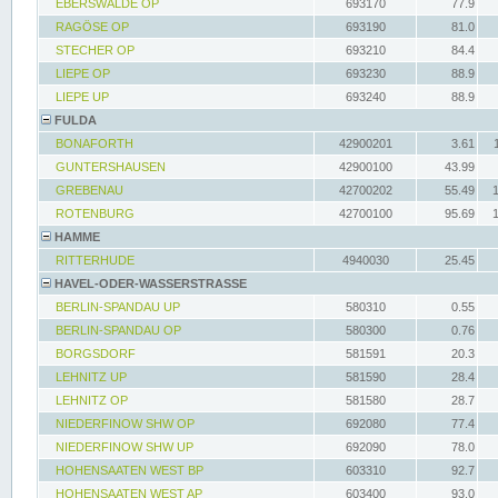
EBERSWALDE OP
693170
77.9
RAGÖSE OP
693190
81.0
STECHER OP
693210
84.4
LIEPE OP
693230
88.9
LIEPE UP
693240
88.9
FULDA
BONAFORTH
42900201
3.61
GUNTERSHAUSEN
42900100
43.99
GREBENAU
42700202
55.49
ROTENBURG
42700100
95.69
HAMME
RITTERHUDE
4940030
25.45
HAVEL-ODER-WASSERSTRASSE
BERLIN-SPANDAU UP
580310
0.55
BERLIN-SPANDAU OP
580300
0.76
BORGSDORF
581591
20.3
LEHNITZ UP
581590
28.4
LEHNITZ OP
581580
28.7
NIEDERFINOW SHW OP
692080
77.4
NIEDERFINOW SHW UP
692090
78.0
HOHENSAATEN WEST BP
603310
92.7
HOHENSAATEN WEST AP
603400
93.0