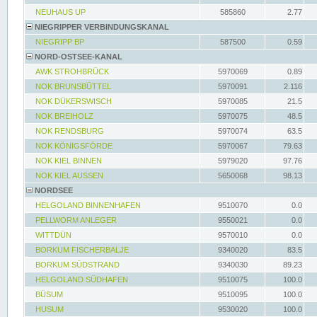
NEUHAUS UP
585860
2.77
NIEGRIPPER VERBINDUNGSKANAL
NIEGRIPP BP
587500
0.59
NORD-OSTSEE-KANAL
AWK STROHBRÜCK
5970069
0.89
NOK BRUNSBÜTTEL
5970091
2.116
NOK DÜKERSWISCH
5970085
21.5
NOK BREIHOLZ
5970075
48.5
NOK RENDSBURG
5970074
63.5
NOK KÖNIGSFÖRDE
5970067
79.63
NOK KIEL BINNEN
5979020
97.76
NOK KIEL AUSSEN
5650068
98.13
NORDSEE
HELGOLAND BINNENHAFEN
9510070
0.0
PELLWORM ANLEGER
9550021
0.0
WITTDÜN
9570010
0.0
BORKUM FISCHERBALJE
9340020
83.5
BORKUM SÜDSTRAND
9340030
89.23
HELGOLAND SÜDHAFEN
9510075
100.0
BÜSUM
9510095
100.0
HUSUM
9530020
100.0