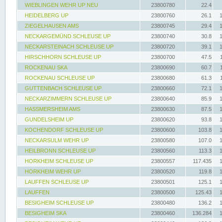
WIEBLINGEN WEHR UP NEU
23800780
22.4
HEIDELBERG UP
23800760
26.1
ZIEGELHAUSEN AMS
23800745
29.4
NECKARGEMÜND SCHLEUSE UP
23800740
30.8
NECKARSTEINACH SCHLEUSE UP
23800720
39.1
HIRSCHHORN SCHLEUSE UP
23800700
47.5
ROCKENAU SKA
23800690
60.7
ROCKENAU SCHLEUSE UP
23800680
61.3
GUTTENBACH SCHLEUSE UP
23800660
72.1
NECKARZIMMERN SCHLEUSE UP
23800640
85.9
HASSMERSHEIM AMS
23800630
87.5
GUNDELSHEIM UP
23800620
93.8
KOCHENDORF SCHLEUSE UP
23800600
103.8
NECKARSULM WEHR UP
23800580
107.0
HEILBRONN SCHLEUSE UP
23800560
113.3
HORKHEIM SCHLEUSE UP
23800557
117.435
HORKHEIM WEHR UP
23800520
119.8
LAUFFEN SCHLEUSE UP
23800501
125.1
LAUFFEN
23800500
125.43
BESIGHEIM SCHLEUSE UP
23800480
136.2
BESIGHEIM SKA
23800460
136.284