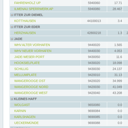
FAHRENHOLZ UP
5940060
17.71
ILMENAU SPERRWERK AP
5940080
28.467
ITTER ZUR DIEMEL
KOTTHAUSEN
44100013
3.4
ITTER ZUR EDER
HERZHAUSEN
42800218
1.3
JADE
WHV ALTER VORHAFEN
9440020
1.565
WHV NEUER VORHAFEN
9440030
4.053
JADE-WESER-PORT
9430050
11.6
HOOKSIELPLATE
9430020
18.098
SCHILLIG
9430030
24.137
MELLUMPLATE
9420010
31.13
WANGEROOGE OST
9420020
34.999
WANGEROOGE NORD
9420030
41.049
WANGEROOGE WEST
9420040
43.208
KLEINES HAFF
WOLGAST
9650080
0.0
KARNIN
9690084
0.0
KARLSHAGEN
9690085
0.0
UECKERMÜNDE
9690088
0.0