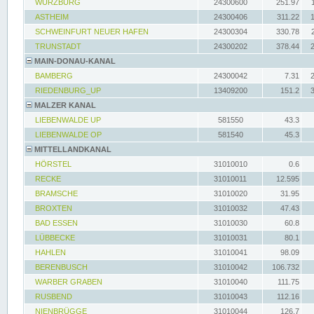
WÜRZBURG
24300600
251.97
ASTHEIM
24300406
311.22
SCHWEINFURT NEUER HAFEN
24300304
330.78
TRUNSTADT
24300202
378.44
MAIN-DONAU-KANAL
BAMBERG
24300042
7.31
RIEDENBURG_UP
13409200
151.2
MALZER KANAL
LIEBENWALDE UP
581550
43.3
LIEBENWALDE OP
581540
45.3
MITTELLANDKANAL
HÖRSTEL
31010010
0.6
RECKE
31010011
12.595
BRAMSCHE
31010020
31.95
BROXTEN
31010032
47.43
BAD ESSEN
31010030
60.8
LÜBBECKE
31010031
80.1
HAHLEN
31010041
98.09
BERENBUSCH
31010042
106.732
WARBER GRABEN
31010040
111.75
RUSBEND
31010043
112.16
NIENBRÜGGE
31010044
126.7