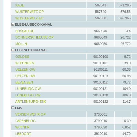
KADE
587541
371.285
WUSTERWITZ OP
587540
376.56
WUSTERWITZ UP
587550
376.965
ELBE-LÜBECK-KANAL
BÜSSAU UP
9669040
3.4
DONNERSCHLEUSE OP
9660049
20.722
MÖLLN
9660050
26.772
ELBESEITENKANAL
OSLOSS
90100100
9.72
WITTINGEN
90100101
39.0
UELZEN OW
90100111
60.38
UELZEN UW
90100110
60.98
BEVENSEN
90100112
79.72
LÜNEBURG OW
90100121
104.0
LÜNEBURG UW
90100120
106.3
ARTLENBURG-ESK
90100122
114.7
EMS
VERSEN WEHR OP
3730001
PAPENBURG
3790010
0.39
WEENER
3790020
6.852
LEERORT
3910010
14.79