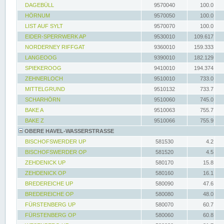
DAGEBÜLL
9570040
100.0
HÖRNUM
9570050
100.0
LIST AUF SYLT
9570070
100.0
EIDER-SPERRWERK AP
9530010
109.617
NORDERNEY RIFFGAT
9360010
159.333
LANGEOOG
9390010
182.129
SPIEKEROOG
9410010
194.374
ZEHNERLOCH
9510010
733.0
MITTELGRUND
9510132
733.7
SCHARHÖRN
9510060
745.0
BAKE A
9510063
755.7
BAKE Z
9510066
755.9
OBERE HAVEL-WASSERSTRASSE
BISCHOFSWERDER UP
581530
4.2
BISCHOFSWERDER OP
581520
4.5
ZEHDENICK UP
580170
15.8
ZEHDENICK OP
580160
16.1
BREDEREICHE UP
580090
47.6
BREDEREICHE OP
580080
48.0
FÜRSTENBERG UP
580070
60.7
FÜRSTENBERG OP
580060
60.8