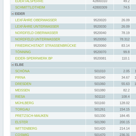
EDERTALSPERRE
42800310
49.2
SCHMITTLOTHEIM
42800309
74.5
EIDER
LEXFÄHRE OBERWASSER
9520020
26.09
LEXFÄHRE UNTERWASSER
9520030
26.09
NORDFELD OBERWASSER
9520040
78.19
NORDFELD UNTERWASSER
9520050
78.312
FRIEDRICHSTADT STRASSENBRÜCKE
9520060
83.14
TÖNNING
9520070
99.8
EIDER-SPERRWERK BP
9520081
110.1
ELBE
SCHÖNA
501010
2.05
PIRNA
501040
34.67
DRESDEN
501060
55.63
MEISSEN
501080
82.2
RIESA
501110
108.4
MÜHLBERG
501160
128.02
TORGAU
501261
154.15
PRETZSCH-MAUKEN
501330
184.45
ELSTER
501390
200.15
WITTENBERG
501420
214.14
COSWIG
501470
236.31