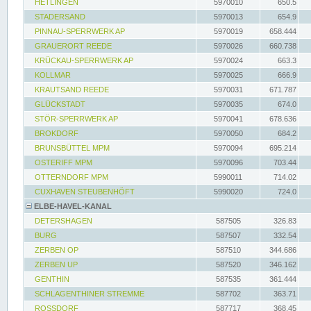
HETLINGEN
5970010
650.5
STADERSAND
5970013
654.9
PINNAU-SPERRWERK AP
5970019
658.444
GRAUERORT REEDE
5970026
660.738
KRÜCKAU-SPERRWERK AP
5970024
663.3
KOLLMAR
5970025
666.9
KRAUTSAND REEDE
5970031
671.787
GLÜCKSTADT
5970035
674.0
STÖR-SPERRWERK AP
5970041
678.636
BROKDORF
5970050
684.2
BRUNSBÜTTEL MPM
5970094
695.214
OSTERIFF MPM
5970096
703.44
OTTERNDORF MPM
5990011
714.02
CUXHAVEN STEUBENHÖFT
5990020
724.0
ELBE-HAVEL-KANAL
DETERSHAGEN
587505
326.83
BURG
587507
332.54
ZERBEN OP
587510
344.686
ZERBEN UP
587520
346.162
GENTHIN
587535
361.444
SCHLAGENTHINER STREMME
587702
363.71
ROSSDORF
587717
368.45