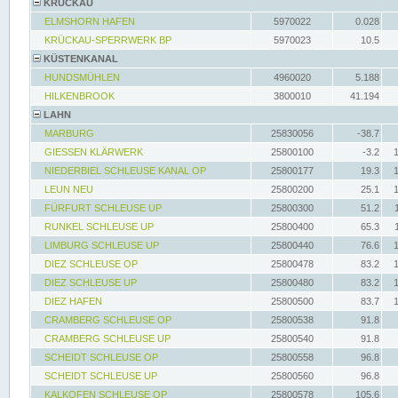
KRÜCKAU
ELMSHORN HAFEN
5970022
0.028
KRÜCKAU-SPERRWERK BP
5970023
10.5
KÜSTENKANAL
HUNDSMÜHLEN
4960020
5.188
HILKENBROOK
3800010
41.194
LAHN
MARBURG
25830056
-38.7
GIESSEN KLÄRWERK
25800100
-3.2
NIEDERBIEL SCHLEUSE KANAL OP
25800177
19.3
LEUN NEU
25800200
25.1
FÜRFURT SCHLEUSE UP
25800300
51.2
RUNKEL SCHLEUSE UP
25800400
65.3
LIMBURG SCHLEUSE UP
25800440
76.6
DIEZ SCHLEUSE OP
25800478
83.2
DIEZ SCHLEUSE UP
25800480
83.2
DIEZ HAFEN
25800500
83.7
CRAMBERG SCHLEUSE OP
25800538
91.8
CRAMBERG SCHLEUSE UP
25800540
91.8
SCHEIDT SCHLEUSE OP
25800558
96.8
SCHEIDT SCHLEUSE UP
25800560
96.8
KALKOFEN SCHLEUSE OP
25800578
105.6