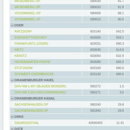
WESENBERG UP
580030
81.7
WESENBERG OP
580020
81.8
VOSSWINKEL OP
580000
88.1
VOSSWINKEL UP
580010
90.0
ODER
RATZDORF
603140
542.5
EISENHÜTTENSTADT
603000
554.1
FRANKFURT1 (ODER)
603031
585.3
KIETZ
603040
614.8
KIENITZ
603050
632.9
HOHENSAATEN-FINOW
603080
665.0
STÜTZKOW
603100
680.6
SCHWEDT-ODERBRÜCKE
603130
690.6
ORANIENBURGER HAVEL
OHV KM 1.467 (BLAUES WUNDER)
580272
1.5
OHV KM 3.014 (HOCHSPANNUNG)
580271
3.0
ORANIENBURGER KANAL
SACHSENHAUSEN OP
580240
29.8
SACHSENHAUSEN UP
581840
29.8
ORKE
DALWIGKSTHAL
42840453
11.41
OSTE