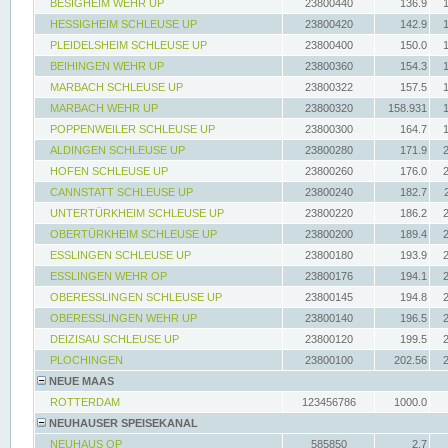
BESIGHEIM WEHR UP
23800440
136.9
HESSIGHEIM SCHLEUSE UP
23800420
142.9
PLEIDELSHEIM SCHLEUSE UP
23800400
150.0
BEIHINGEN WEHR UP
23800360
154.3
MARBACH SCHLEUSE UP
23800322
157.5
MARBACH WEHR UP
23800320
158.931
POPPENWEILER SCHLEUSE UP
23800300
164.7
ALDINGEN SCHLEUSE UP
23800280
171.9
HOFEN SCHLEUSE UP
23800260
176.0
CANNSTATT SCHLEUSE UP
23800240
182.7
UNTERTÜRKHEIM SCHLEUSE UP
23800220
186.2
OBERTÜRKHEIM SCHLEUSE UP
23800200
189.4
ESSLINGEN SCHLEUSE UP
23800180
193.9
ESSLINGEN WEHR OP
23800176
194.1
OBERESSLINGEN SCHLEUSE UP
23800145
194.8
OBERESSLINGEN WEHR UP
23800140
196.5
DEIZISAU SCHLEUSE UP
23800120
199.5
PLOCHINGEN
23800100
202.56
NEUE MAAS
ROTTERDAM
123456786
1000.0
NEUHAUSER SPEISEKANAL
NEUHAUS OP
585850
2.7