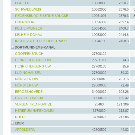
PFATTER
10068006
2350.7
SCHWABELWEIS
10062000
2376.5
REGENSBURG EISERNE BRÜCKE
10061007
2379.3
OBERNDORF
10056302
2397.4
KELHEIMWINZER
10054500
2409.7
KELHEIM DONAU
10053009
2414.8
INGOLSTADT LUITPOLDSTRASSE
10046105
2458.3
DORTMUND-EMS-KANAL
GROPPENBRUCH
27700122
HENRICHENBURG OW
27700111
14.3
HENRICHENBURG UW
27700133
15.9
LÜDINGHAUSEN
27800020
39.32
MÜNSTER OW
27800040
70.315
MÜNSTER UW
27800030
72.49
BERGESHÖVEDE
34000010
108.26
HASEHUBBRÜCKE
3690010
166.42
VERSEN TRENNSPITZE
25463
171.309
HERBRUM HAFENDAMM
3770030
213.07
RHEDE
3770040
217.86
EDER
AFFOLDERN
42800502
44.02