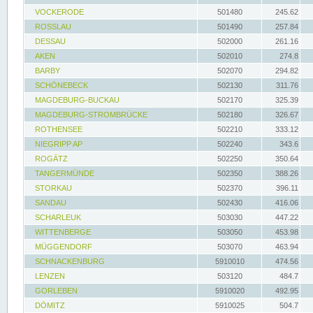
VOCKERODE
501480
245.62
ROSSLAU
501490
257.84
DESSAU
502000
261.16
AKEN
502010
274.8
BARBY
502070
294.82
SCHÖNEBECK
502130
311.76
MAGDEBURG-BUCKAU
502170
325.39
MAGDEBURG-STROMBRÜCKE
502180
326.67
ROTHENSEE
502210
333.12
NIEGRIPP AP
502240
343.6
ROGÄTZ
502250
350.64
TANGERMÜNDE
502350
388.26
STORKAU
502370
396.11
SANDAU
502430
416.06
SCHARLEUK
503030
447.22
WITTENBERGE
503050
453.98
MÜGGENDORF
503070
463.94
SCHNACKENBURG
5910010
474.56
LENZEN
503120
484.7
GORLEBEN
5910020
492.95
DÖMITZ
5910025
504.7