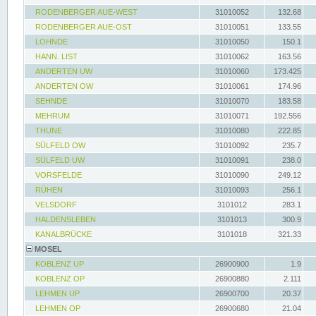
RODENBERGER AUE-WEST
31010052
132.68
RODENBERGER AUE-OST
31010051
133.55
LOHNDE
31010050
150.1
HANN. LIST
31010062
163.56
ANDERTEN UW
31010060
173.425
ANDERTEN OW
31010061
174.96
SEHNDE
31010070
183.58
MEHRUM
31010071
192.556
THUNE
31010080
222.85
SÜLFELD OW
31010092
235.7
SÜLFELD UW
31010091
238.0
VORSFELDE
31010090
249.12
RÜHEN
31010093
256.1
VELSDORF
3101012
283.1
HALDENSLEBEN
3101013
300.9
KANALBRÜCKE
3101018
321.33
MOSEL
KOBLENZ UP
26900900
1.9
KOBLENZ OP
26900880
2.111
LEHMEN UP
26900700
20.37
LEHMEN OP
26900680
21.04