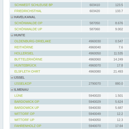
SCHWEDT SCHLEUSE BP
603410
123.5
FRIEDRICHSTHAL
603420
133.7
HAVELKANAL
SCHÖNWALDE OP
587050
8.676
SCHÖNWALDE UP
587060
9.002
HUNTE
OLDENBURG-DRIELAKE
4960030
0.547
REITHÖRNE
4960040
7.6
HOLLERSIEL
4960050
11.535
BUTTELERHÖRNE
4960060
14.249
HUNTEBRÜCK
4960070
17.8
ELSFLETH OHRT
4960080
21.493
IJSSEL
IJSSELKOP
2790070
880.0
ILMENAU
LÜNE
5940020
1.501
BARDOWICK OP
5940029
5.624
BARDOWICK UP
5940030
5.687
WITTORF OP
5940049
12.2
WITTORF UP
5940050
12.3
FAHRENHOLZ OP
5940070
17.64