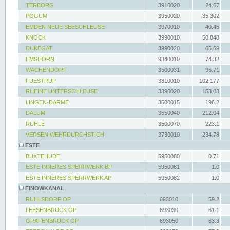
TERBORG
3910020
24.67
POGUM
3950020
35.302
EMDEN NEUE SEESCHLEUSE
3970010
40.45
KNOCK
3990010
50.848
DUKEGAT
3990020
65.69
EMSHÖRN
9340010
74.32
WACHENDORF
3500031
96.71
FUESTRUP
3310010
102.177
RHEINE UNTERSCHLEUSE
3390020
153.03
LINGEN-DARME
3500015
196.2
DALUM
3550040
212.04
RÜHLE
3500070
223.1
VERSEN WEHRDURCHSTICH
3730010
234.78
ESTE
BUXTEHUDE
5950080
0.71
ESTE INNERES SPERRWERK BP
5950081
1.0
ESTE INNERES SPERRWERK AP
5950082
1.0
FINOWKANAL
RUHLSDORF OP
693010
59.2
LEESENBRÜCK OP
693030
61.1
GRAFENBRÜCK OP
693050
63.3