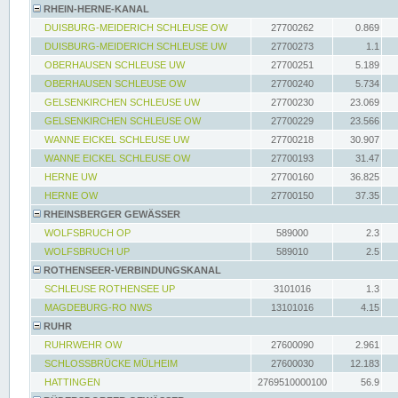
RHEIN-HERNE-KANAL
DUISBURG-MEIDERICH SCHLEUSE OW
27700262
0.869
DUISBURG-MEIDERICH SCHLEUSE UW
27700273
1.1
OBERHAUSEN SCHLEUSE UW
27700251
5.189
OBERHAUSEN SCHLEUSE OW
27700240
5.734
GELSENKIRCHEN SCHLEUSE UW
27700230
23.069
GELSENKIRCHEN SCHLEUSE OW
27700229
23.566
WANNE EICKEL SCHLEUSE UW
27700218
30.907
WANNE EICKEL SCHLEUSE OW
27700193
31.47
HERNE UW
27700160
36.825
HERNE OW
27700150
37.35
RHEINSBERGER GEWÄSSER
WOLFSBRUCH OP
589000
2.3
WOLFSBRUCH UP
589010
2.5
ROTHENSEER-VERBINDUNGSKANAL
SCHLEUSE ROTHENSEE UP
3101016
1.3
MAGDEBURG-RO NWS
13101016
4.15
RUHR
RUHRWEHR OW
27600090
2.961
SCHLOSSBRÜCKE MÜLHEIM
27600030
12.183
HATTINGEN
2769510000100
56.9