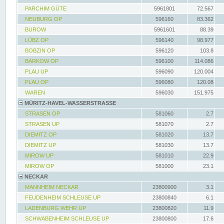
PARCHIM GÜTE
5961801
72.567
NEUBURG OP
596160
83.362
BUROW
5961601
88.39
LÜBZ OP
596140
98.977
BOBZIN OP
596120
103.8
BARKOW OP
596100
114.086
PLAU UP
596090
120.004
PLAU OP
596080
120.08
WAREN
596030
151.975
MÜRITZ-HAVEL-WASSERSTRASSE
STRASEN OP
581060
2.7
STRASEN UP
581070
2.7
DIEMITZ OP
581020
13.7
DIEMITZ UP
581030
13.7
MIROW UP
581010
22.9
MIROW OP
581000
23.1
NECKAR
MANNHEIM NECKAR
23800900
3.1
FEUDENHEIM SCHLEUSE UP
23800840
6.1
LADENBURG WEHR UP
23800820
11.9
SCHWABENHEIM SCHLEUSE UP
23800800
17.6