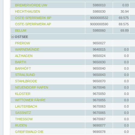
BREMERVÖRDE UW
5980010
0.03
HECHTHAUSEN
5980030
30.94
OSTE-SPERRWERK BP
9000000532
69.575
OSTE-SPERRWERK AP
9000000590
69.575
BELUM
5980060
69.89
OSTSEE
PREROW
9650027
WARNEMÜNDE
9640015
0.0
ALTHAGEN
9650024
0.0
BARTH
9650030
0.0
BARHÖFT
9650040
0.0
STRALSUND
9650043
0.0
STAHLBRODE
9650070
0.0
NEUENDORF HAFEN
9670046
0.0
KLOSTER
9670050
0.0
WITTOWER FÄHRE
9670055
0.0
LAUTERBACH
9670063
0.0
SASSNITZ
9670065
0.0
THIESSOW
9670067
0.0
RUDEN
9690077
0.0
GREIFSWALD OIE
9690078
0.0