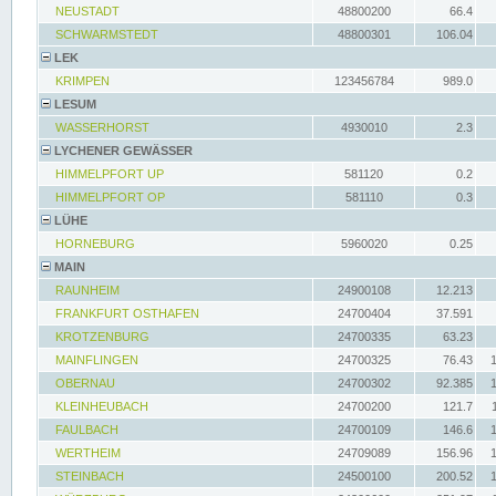
NEUSTADT
48800200
66.4
SCHWARMSTEDT
48800301
106.04
LEK
KRIMPEN
123456784
989.0
LESUM
WASSERHORST
4930010
2.3
LYCHENER GEWÄSSER
HIMMELPFORT UP
581120
0.2
HIMMELPFORT OP
581110
0.3
LÜHE
HORNEBURG
5960020
0.25
MAIN
RAUNHEIM
24900108
12.213
FRANKFURT OSTHAFEN
24700404
37.591
KROTZENBURG
24700335
63.23
MAINFLINGEN
24700325
76.43
OBERNAU
24700302
92.385
KLEINHEUBACH
24700200
121.7
FAULBACH
24700109
146.6
WERTHEIM
24709089
156.96
STEINBACH
24500100
200.52