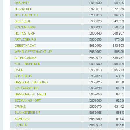
DAMNATZ
5910030
509.35
HITZACKER
5920010
522.639
NEU DARCHAU
5930010
536.385
BLECKEDE
5930020
549.633
BOIZENBURG
5930033
558.534
HOHNSTORF
5930040
568.987
ARTLENBURG
5930050
573.86
GEESTHACHT
5930060
583.393
WEHR GEESTHACHT UP
5930062
585.99
ALTENGAMME
5930070
588.787
ZOLLENSPIEKER
5930090
598.159
OVER
5950010
605.273
BUNTHAUS
5952020
609.9
HAMBURG-HARBURG
5952025
615.0
SCHÖPFSTELLE
5952030
615.3
HAMBURG ST. PAULI
5952050
623.1
SEEMANNSHÖFT
5952060
628.9
CRANZ
5950070
634.42
BLANKENESE UF
5952065
635.0
SCHULAU
5950090
641.0
LÜHORT
5960010
645.5