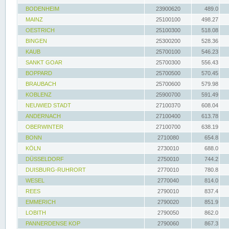
BODENHEIM
23900620
489.0
MAINZ
25100100
498.27
OESTRICH
25100300
518.08
BINGEN
25300200
528.36
KAUB
25700100
546.23
SANKT GOAR
25700300
556.43
BOPPARD
25700500
570.45
BRAUBACH
25700600
579.98
KOBLENZ
25900700
591.49
NEUWIED STADT
27100370
608.04
ANDERNACH
27100400
613.78
OBERWINTER
27100700
638.19
BONN
2710080
654.8
KÖLN
2730010
688.0
DÜSSELDORF
2750010
744.2
DUISBURG-RUHRORT
2770010
780.8
WESEL
2770040
814.0
REES
2790010
837.4
EMMERICH
2790020
851.9
LOBITH
2790050
862.0
PANNERDENSE KOP
2790060
867.3