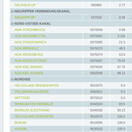
NEUHAUS UP
585860
2.77
NIEGRIPPER VERBINDUNGSKANAL
NIEGRIPP BP
587500
0.59
NORD-OSTSEE-KANAL
AWK STROHBRÜCK
5970069
0.89
NOK BRUNSBÜTTEL
5970091
2.116
NOK DÜKERSWISCH
5970085
21.5
NOK BREIHOLZ
5970075
48.5
NOK RENDSBURG
5970074
63.5
NOK KÖNIGSFÖRDE
5970067
79.63
NOK KIEL BINNEN
5979020
97.76
NOK KIEL AUSSEN
5650068
98.13
NORDSEE
HELGOLAND BINNENHAFEN
9510070
0.0
PELLWORM ANLEGER
9550021
0.0
WITTDÜN
9570010
0.0
BORKUM FISCHERBALJE
9340020
83.5
BORKUM SÜDSTRAND
9340030
89.23
HELGOLAND SÜDHAFEN
9510075
100.0
BÜSUM
9510095
100.0
HUSUM
9530020
100.0