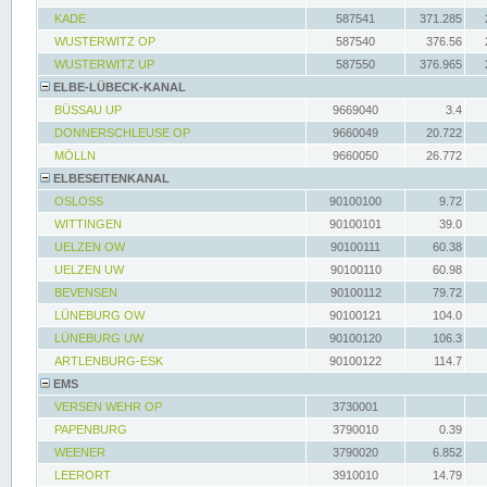
KADE
587541
371.285
WUSTERWITZ OP
587540
376.56
WUSTERWITZ UP
587550
376.965
ELBE-LÜBECK-KANAL
BÜSSAU UP
9669040
3.4
DONNERSCHLEUSE OP
9660049
20.722
MÖLLN
9660050
26.772
ELBESEITENKANAL
OSLOSS
90100100
9.72
WITTINGEN
90100101
39.0
UELZEN OW
90100111
60.38
UELZEN UW
90100110
60.98
BEVENSEN
90100112
79.72
LÜNEBURG OW
90100121
104.0
LÜNEBURG UW
90100120
106.3
ARTLENBURG-ESK
90100122
114.7
EMS
VERSEN WEHR OP
3730001
PAPENBURG
3790010
0.39
WEENER
3790020
6.852
LEERORT
3910010
14.79