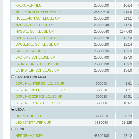
KALKOFEN NEU
25800600
106.4
HOLLERICH SCHLEUSE OP
25800618
113.0
HOLLERICH SCHLEUSE UP
25800620
113.1
NASSAU SCHLEUSE OP
25800638
117.6
NASSAU SCHLEUSE UP
25800640
117.643
DAUSENAU SCHLEUSE OP
25800678
122.3
DAUSENAU SCHLEUSE UP
25800680
122.4
BAD EMS WEHR OP
25800690
125.9
BAD EMS SCHLEUSE UP
25800700
127.0
LAHNSTEIN SCHLEUSE OP
25800798
135.9
LAHNSTEIN SCHLEUSE UP
25800800
136.0
LANDWEHRKANAL
BERLIN-UNTERSCHLEUSE UP
586630
1.61
BERLIN-UNTERSCHLEUSE OP
586620
1.71
BERLIN-OBERSCHLEUSE UP
586610
10.51
BERLIN-OBERSCHLEUSE OP
586600
10.62
LEDA
DREYSCHLOOT
3880010
0.73
LEDASPERRWERK UP
3880050
21.125
LEINE
HERRENHAUSEN
48800108
25.12