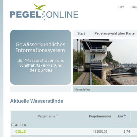
Hilfe
Link
Start
Pegelauswahl über Karte
Newsletter
Aktuelle Wasserstände
Pegelname
Pegelnummer
km
ALLER
CELLE
48300105
1.74