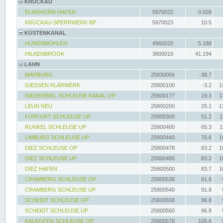
KRÜCKAU
ELMSHORN HAFEN
5970022
0.028
KRÜCKAU-SPERRWERK BP
5970023
10.5
KÜSTENKANAL
HUNDSMÜHLEN
4960020
5.188
HILKENBROOK
3800010
41.194
LAHN
MARBURG
25830056
-38.7
GIESSEN KLÄRWERK
25800100
-3.2
1
NIEDERBIEL SCHLEUSE KANAL OP
25800177
19.3
1
LEUN NEU
25800200
25.1
1
FÜRFURT SCHLEUSE UP
25800300
51.2
1
RUNKEL SCHLEUSE UP
25800400
65.3
1
LIMBURG SCHLEUSE UP
25800440
76.6
1
DIEZ SCHLEUSE OP
25800478
83.2
1
DIEZ SCHLEUSE UP
25800480
83.2
1
DIEZ HAFEN
25800500
83.7
1
CRAMBERG SCHLEUSE OP
25800538
91.8
CRAMBERG SCHLEUSE UP
25800540
91.8
SCHEIDT SCHLEUSE OP
25800558
96.8
SCHEIDT SCHLEUSE UP
25800560
96.8
KALKOFEN SCHLEUSE OP
25800578
105.6