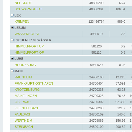
NEUSTADT
48800200
66.4
SCHWARMSTEDT
48800301
106.04
LEK
KRIMPEN
123456784
989.0
LESUM
WASSERHORST
4930010
2.3
LYCHENER GEWÄSSER
HIMMELPFORT UP
581120
0.2
HIMMELPFORT OP
581110
0.3
LÜHE
HORNEBURG
5960020
0.25
MAIN
RAUNHEIM
24900108
12.213
FRANKFURT OSTHAFEN
24700404
37.591
KROTZENBURG
24700335
63.23
MAINFLINGEN
24700325
76.43
1
OBERNAU
24700302
92.385
1
KLEINHEUBACH
24700200
121.7
1
FAULBACH
24700109
146.6
1
WERTHEIM
24709089
156.96
1
STEINBACH
24500100
200.52
1