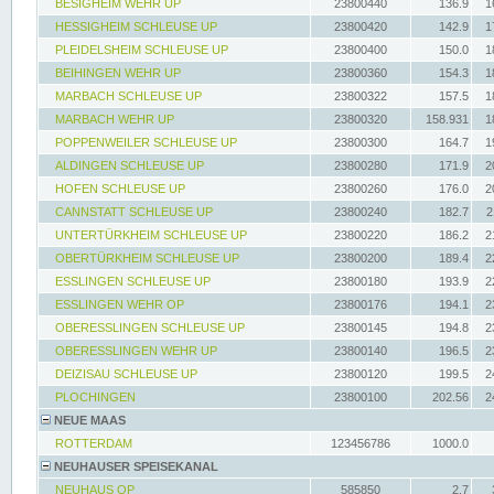
BESIGHEIM WEHR UP
23800440
136.9
1
HESSIGHEIM SCHLEUSE UP
23800420
142.9
1
PLEIDELSHEIM SCHLEUSE UP
23800400
150.0
1
BEIHINGEN WEHR UP
23800360
154.3
1
MARBACH SCHLEUSE UP
23800322
157.5
1
MARBACH WEHR UP
23800320
158.931
1
POPPENWEILER SCHLEUSE UP
23800300
164.7
1
ALDINGEN SCHLEUSE UP
23800280
171.9
2
HOFEN SCHLEUSE UP
23800260
176.0
2
CANNSTATT SCHLEUSE UP
23800240
182.7
2
UNTERTÜRKHEIM SCHLEUSE UP
23800220
186.2
2
OBERTÜRKHEIM SCHLEUSE UP
23800200
189.4
2
ESSLINGEN SCHLEUSE UP
23800180
193.9
2
ESSLINGEN WEHR OP
23800176
194.1
2
OBERESSLINGEN SCHLEUSE UP
23800145
194.8
2
OBERESSLINGEN WEHR UP
23800140
196.5
2
DEIZISAU SCHLEUSE UP
23800120
199.5
2
PLOCHINGEN
23800100
202.56
2
NEUE MAAS
ROTTERDAM
123456786
1000.0
NEUHAUSER SPEISEKANAL
NEUHAUS OP
585850
2.7