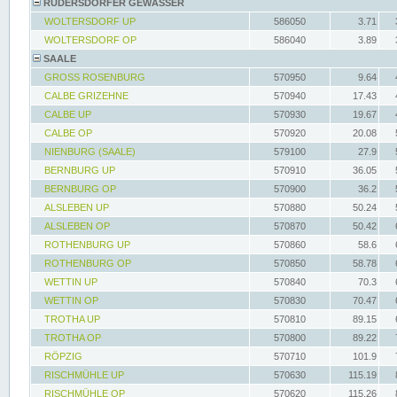
RÜDERSDORFER GEWÄSSER
WOLTERSDORF UP
586050
3.71
WOLTERSDORF OP
586040
3.89
SAALE
GROSS ROSENBURG
570950
9.64
CALBE GRIZEHNE
570940
17.43
CALBE UP
570930
19.67
CALBE OP
570920
20.08
NIENBURG (SAALE)
579100
27.9
BERNBURG UP
570910
36.05
BERNBURG OP
570900
36.2
ALSLEBEN UP
570880
50.24
ALSLEBEN OP
570870
50.42
ROTHENBURG UP
570860
58.6
ROTHENBURG OP
570850
58.78
WETTIN UP
570840
70.3
WETTIN OP
570830
70.47
TROTHA UP
570810
89.15
TROTHA OP
570800
89.22
RÖPZIG
570710
101.9
RISCHMÜHLE UP
570630
115.19
RISCHMÜHLE OP
570620
115.26