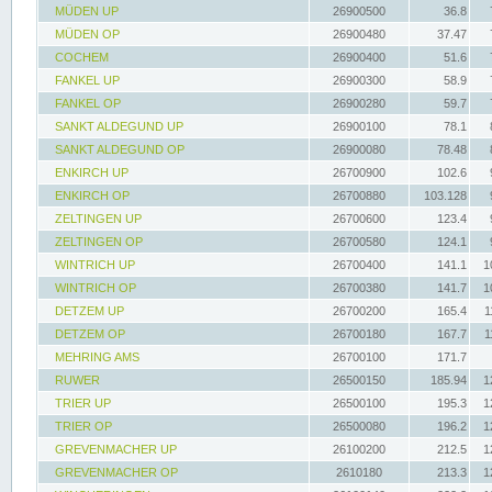
MÜDEN UP
26900500
36.8
MÜDEN OP
26900480
37.47
COCHEM
26900400
51.6
FANKEL UP
26900300
58.9
FANKEL OP
26900280
59.7
SANKT ALDEGUND UP
26900100
78.1
SANKT ALDEGUND OP
26900080
78.48
ENKIRCH UP
26700900
102.6
ENKIRCH OP
26700880
103.128
ZELTINGEN UP
26700600
123.4
ZELTINGEN OP
26700580
124.1
WINTRICH UP
26700400
141.1
1
WINTRICH OP
26700380
141.7
1
DETZEM UP
26700200
165.4
1
DETZEM OP
26700180
167.7
1
MEHRING AMS
26700100
171.7
RUWER
26500150
185.94
1
TRIER UP
26500100
195.3
1
TRIER OP
26500080
196.2
1
GREVENMACHER UP
26100200
212.5
1
GREVENMACHER OP
2610180
213.3
1