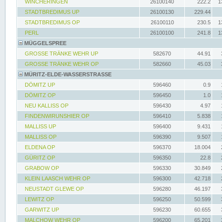
WINCHERINGEN
26100140
222.2
1
STADTBREDIMUS UP
26100130
229.44
STADTBREDIMUS OP
26100110
230.5
1
PERL
26100100
241.8
1
MÜGGELSPREE
GROSSE TRÄNKE WEHR UP
582670
44.91
GROSSE TRÄNKE WEHR OP
582660
45.03
MÜRITZ-ELDE-WASSERSTRASSE
DÖMITZ UP
596460
0.9
DÖMITZ OP
596450
1.0
NEU KALLISS OP
596430
4.97
FINDENWIRUNSHIER OP
596410
5.838
MALLISS UP
596400
9.431
MALLISS OP
596390
9.507
ELDENA OP
596370
18.004
GÜRITZ OP
596350
22.8
GRABOW OP
596330
30.849
KLEIN LAASCH WEHR OP
596300
42.718
NEUSTADT GLEWE OP
596280
46.197
LEWITZ OP
596250
50.599
GARWITZ UP
596230
60.655
MALCHOW WEHR OP
596200
65.201