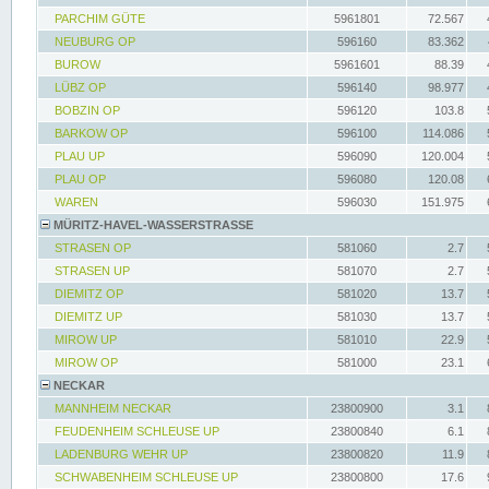
PARCHIM GÜTE
5961801
72.567
NEUBURG OP
596160
83.362
BUROW
5961601
88.39
LÜBZ OP
596140
98.977
BOBZIN OP
596120
103.8
BARKOW OP
596100
114.086
PLAU UP
596090
120.004
PLAU OP
596080
120.08
WAREN
596030
151.975
MÜRITZ-HAVEL-WASSERSTRASSE
STRASEN OP
581060
2.7
STRASEN UP
581070
2.7
DIEMITZ OP
581020
13.7
DIEMITZ UP
581030
13.7
MIROW UP
581010
22.9
MIROW OP
581000
23.1
NECKAR
MANNHEIM NECKAR
23800900
3.1
FEUDENHEIM SCHLEUSE UP
23800840
6.1
LADENBURG WEHR UP
23800820
11.9
SCHWABENHEIM SCHLEUSE UP
23800800
17.6