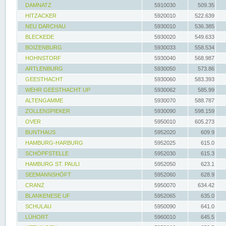
DAMNATZ
5910030
509.35
HITZACKER
5920010
522.639
NEU DARCHAU
5930010
536.385
BLECKEDE
5930020
549.633
BOIZENBURG
5930033
558.534
HOHNSTORF
5930040
568.987
ARTLENBURG
5930050
573.86
GEESTHACHT
5930060
583.393
WEHR GEESTHACHT UP
5930062
585.99
ALTENGAMME
5930070
588.787
ZOLLENSPIEKER
5930090
598.159
OVER
5950010
605.273
BUNTHAUS
5952020
609.9
HAMBURG-HARBURG
5952025
615.0
SCHÖPFSTELLE
5952030
615.3
HAMBURG ST. PAULI
5952050
623.1
SEEMANNSHÖFT
5952060
628.9
CRANZ
5950070
634.42
BLANKENESE UF
5952065
635.0
SCHULAU
5950090
641.0
LÜHORT
5960010
645.5