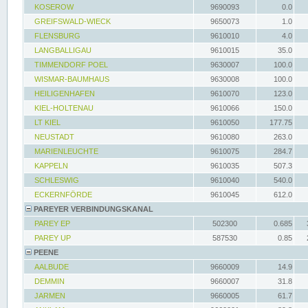
KOSEROW
9690093
0.0
GREIFSWALD-WIECK
9650073
1.0
FLENSBURG
9610010
4.0
LANGBALLIGAU
9610015
35.0
TIMMENDORF POEL
9630007
100.0
WISMAR-BAUMHAUS
9630008
100.0
HEILIGENHAFEN
9610070
123.0
KIEL-HOLTENAU
9610066
150.0
LT KIEL
9610050
177.75
NEUSTADT
9610080
263.0
MARIENLEUCHTE
9610075
284.7
KAPPELN
9610035
507.3
SCHLESWIG
9610040
540.0
ECKERNFÖRDE
9610045
612.0
PAREYER VERBINDUNGSKANAL
PAREY EP
502300
0.685
PAREY UP
587530
0.85
PEENE
AALBUDE
9660009
14.9
DEMMIN
9660007
31.8
JARMEN
9660005
61.7