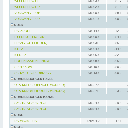
WESENBERG UP
580030
81.7
WESENBERG OP
580020
81.8
VOSSWINKEL OP
580000
88.1
VOSSWINKEL UP
580010
90.0
ODER
RATZDORF
603140
542.5
EISENHÜTTENSTADT
603000
554.1
FRANKFURT1 (ODER)
603031
585.3
KIETZ
603040
614.8
KIENITZ
603050
632.9
HOHENSAATEN-FINOW
603080
665.0
STÜTZKOW
603100
680.6
SCHWEDT-ODERBRÜCKE
603130
690.6
ORANIENBURGER HAVEL
OHV KM 1.467 (BLAUES WUNDER)
580272
1.5
OHV KM 3.014 (HOCHSPANNUNG)
580271
3.0
ORANIENBURGER KANAL
SACHSENHAUSEN OP
580240
29.8
SACHSENHAUSEN UP
581840
29.8
ORKE
DALWIGKSTHAL
42840453
11.41
OSTE