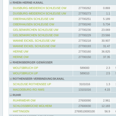
RHEIN-HERNE-KANAL
DUISBURG-MEIDERICH SCHLEUSE OW
27700262
0.869
DUISBURG-MEIDERICH SCHLEUSE UW
27700273
1.1
OBERHAUSEN SCHLEUSE UW
27700251
5.189
OBERHAUSEN SCHLEUSE OW
27700240
5.734
GELSENKIRCHEN SCHLEUSE UW
27700230
23.069
GELSENKIRCHEN SCHLEUSE OW
27700229
23.566
WANNE EICKEL SCHLEUSE UW
27700218
30.907
WANNE EICKEL SCHLEUSE OW
27700193
31.47
HERNE UW
27700160
36.825
HERNE OW
27700150
37.35
RHEINSBERGER GEWÄSSER
WOLFSBRUCH OP
589000
2.3
WOLFSBRUCH UP
589010
2.5
ROTHENSEER-VERBINDUNGSKANAL
SCHLEUSE ROTHENSEE UP
3101016
1.3
MAGDEBURG-RO NWS
13101016
4.15
RUHR
RUHRWEHR OW
27600090
2.961
SCHLOSSBRÜCKE MÜLHEIM
27600030
12.183
HATTINGEN
2769510000100
56.9