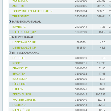
WÜRZBURG
24300600
251.97
1
ASTHEIM
24300406
311.22
1
SCHWEINFURT NEUER HAFEN
24300304
330.78
2
TRUNSTADT
24300202
378.44
2
MAIN-DONAU-KANAL
BAMBERG
24300042
7.31
2
RIEDENBURG_UP
13409200
151.2
3
MALZER KANAL
LIEBENWALDE UP
581550
43.3
LIEBENWALDE OP
581540
45.3
MITTELLANDKANAL
HÖRSTEL
31010010
0.6
RECKE
31010011
12.595
BRAMSCHE
31010020
31.95
BROXTEN
31010032
47.43
BAD ESSEN
31010030
60.8
LÜBBECKE
31010031
80.1
HAHLEN
31010041
98.09
BERENBUSCH
31010042
106.732
WARBER GRABEN
31010040
111.75
RUSBEND
31010043
112.16
NIENBRÜGGE
31010044
126.7