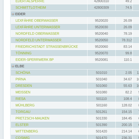
EDERTALSPERRE
42800310
49.2
SCHMITTLOTHEIM
42800309
74.5
EIDER
LEXFÄHRE OBERWASSER
9520020
26.09
LEXFÄHRE UNTERWASSER
9520030
26.09
NORDFELD OBERWASSER
9520040
78.19
NORDFELD UNTERWASSER
9520050
78.312
FRIEDRICHSTADT STRASSENBRÜCKE
9520060
83.14
TÖNNING
9520070
99.8
EIDER-SPERRWERK BP
9520081
110.1
ELBE
SCHÖNA
501010
2.05
1
PIRNA
501040
34.67
1
DRESDEN
501060
55.63
1
MEISSEN
501080
82.2
RIESA
501110
108.4
MÜHLBERG
501160
128.02
TORGAU
501261
154.15
PRETZSCH-MAUKEN
501330
184.45
ELSTER
501390
200.15
WITTENBERG
501420
214.14
COSWIG
501470
236.31