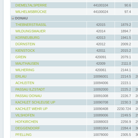
DIEMELTALSPERRE
44100104
90.6
WILHELMSBRÜCKE
44100024
97.4
DONAU
THEBNERSTRASSL
42015
1879.2
WILDUNGSMAUER
42014
1894.7
KORNEUBURG
42013
1941.5
DÜRNSTEIN
42012
2009.2
KIENSTOCK
42011
2015.2
GREIN
420091
2079.1
MAUTHAUSEN
42009
2111.0
WILHERING
420061
2144.1
ERLAU
10096001
2214.5
2
ACHLEITEN
10094006
2223.1
PASSAU ILZSTADT
10092000
2225.2
2
PASSAU DONAU
10091008
2226.7
2
KACHLET SCHLEUSE UP
10090708
2230.3
2
KACHLET WEHR UP
10090408
2230.724
2
VILSHOFEN
10089006
2249.5
2
HOFKIRCHEN
10088003
2256.9
2
DEGGENDORF
10081004
2284.4
3
PFELLING
10078000
2305.5
3