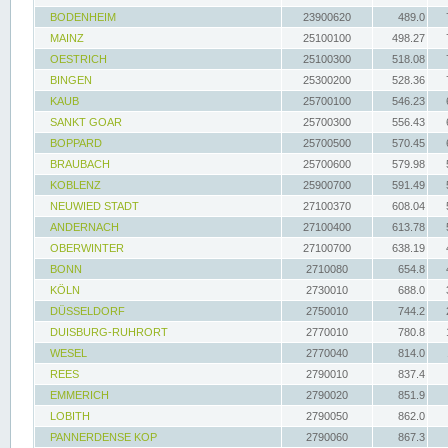
BODENHEIM
23900620
489.0
MAINZ
25100100
498.27
OESTRICH
25100300
518.08
BINGEN
25300200
528.36
KAUB
25700100
546.23
SANKT GOAR
25700300
556.43
BOPPARD
25700500
570.45
BRAUBACH
25700600
579.98
KOBLENZ
25900700
591.49
NEUWIED STADT
27100370
608.04
ANDERNACH
27100400
613.78
OBERWINTER
27100700
638.19
BONN
2710080
654.8
KÖLN
2730010
688.0
DÜSSELDORF
2750010
744.2
DUISBURG-RUHRORT
2770010
780.8
WESEL
2770040
814.0
REES
2790010
837.4
EMMERICH
2790020
851.9
LOBITH
2790050
862.0
PANNERDENSE KOP
2790060
867.3