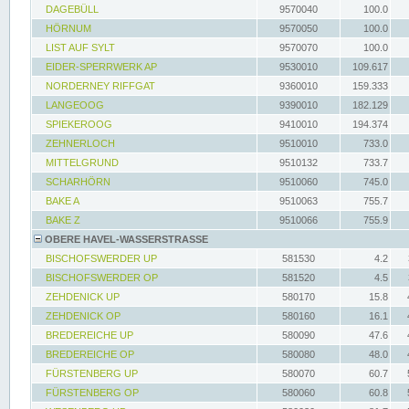
DAGEBÜLL
9570040
100.0
HÖRNUM
9570050
100.0
LIST AUF SYLT
9570070
100.0
EIDER-SPERRWERK AP
9530010
109.617
NORDERNEY RIFFGAT
9360010
159.333
LANGEOOG
9390010
182.129
SPIEKEROOG
9410010
194.374
ZEHNERLOCH
9510010
733.0
MITTELGRUND
9510132
733.7
SCHARHÖRN
9510060
745.0
BAKE A
9510063
755.7
BAKE Z
9510066
755.9
OBERE HAVEL-WASSERSTRASSE
BISCHOFSWERDER UP
581530
4.2
BISCHOFSWERDER OP
581520
4.5
ZEHDENICK UP
580170
15.8
ZEHDENICK OP
580160
16.1
BREDEREICHE UP
580090
47.6
BREDEREICHE OP
580080
48.0
FÜRSTENBERG UP
580070
60.7
FÜRSTENBERG OP
580060
60.8