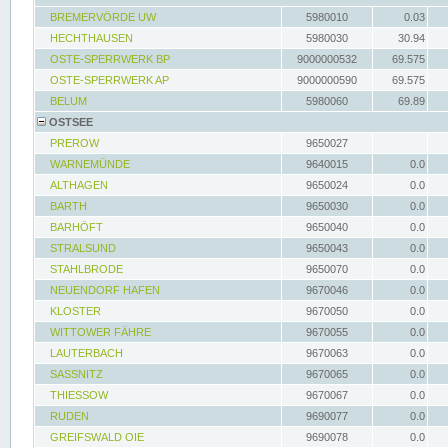
BREMERVÖRDE UW
5980010
0.03
HECHTHAUSEN
5980030
30.94
OSTE-SPERRWERK BP
9000000532
69.575
OSTE-SPERRWERK AP
9000000590
69.575
BELUM
5980060
69.89
OSTSEE
PREROW
9650027
WARNEMÜNDE
9640015
0.0
ALTHAGEN
9650024
0.0
BARTH
9650030
0.0
BARHÖFT
9650040
0.0
STRALSUND
9650043
0.0
STAHLBRODE
9650070
0.0
NEUENDORF HAFEN
9670046
0.0
KLOSTER
9670050
0.0
WITTOWER FÄHRE
9670055
0.0
LAUTERBACH
9670063
0.0
SASSNITZ
9670065
0.0
THIESSOW
9670067
0.0
RUDEN
9690077
0.0
GREIFSWALD OIE
9690078
0.0