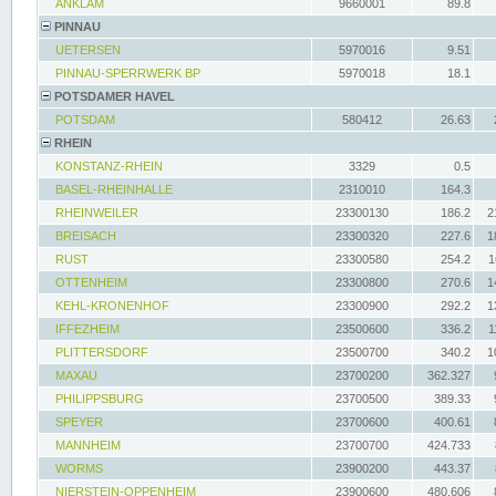
ANKLAM
9660001
89.8
PINNAU
UETERSEN
5970016
9.51
PINNAU-SPERRWERK BP
5970018
18.1
POTSDAMER HAVEL
POTSDAM
580412
26.63
RHEIN
KONSTANZ-RHEIN
3329
0.5
BASEL-RHEINHALLE
2310010
164.3
RHEINWEILER
23300130
186.2
2
BREISACH
23300320
227.6
1
RUST
23300580
254.2
1
OTTENHEIM
23300800
270.6
1
KEHL-KRONENHOF
23300900
292.2
1
IFFEZHEIM
23500600
336.2
1
PLITTERSDORF
23500700
340.2
1
MAXAU
23700200
362.327
PHILIPPSBURG
23700500
389.33
SPEYER
23700600
400.61
MANNHEIM
23700700
424.733
WORMS
23900200
443.37
NIERSTEIN-OPPENHEIM
23900600
480.606