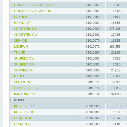
RODENBERGER AUE-WEST
31010052
132.68
RODENBERGER AUE-OST
31010051
133.55
LOHNDE
31010050
150.1
HANN. LIST
31010062
163.56
ANDERTEN UW
31010060
173.425
ANDERTEN OW
31010061
174.96
SEHNDE
31010070
183.58
MEHRUM
31010071
192.556
THUNE
31010080
222.85
SÜLFELD OW
31010092
235.7
SÜLFELD UW
31010091
238.0
VORSFELDE
31010090
249.12
RÜHEN
31010093
256.1
VELSDORF
3101012
283.1
HALDENSLEBEN
3101013
300.9
KANALBRÜCKE
3101018
321.33
MOSEL
KOBLENZ UP
26900900
1.9
KOBLENZ OP
26900880
2.111
LEHMEN UP
26900700
20.37
LEHMEN OP
26900680
21.04