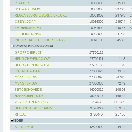
PFATTER
10068006
2350.7
3
SCHWABELWEIS
10062000
2376.5
3
REGENSBURG EISERNE BRÜCKE
10061007
2379.3
3
OBERNDORF
10056302
2397.4
3
KELHEIMWINZER
10054500
2409.7
3
KELHEIM DONAU
10053009
2414.8
INGOLSTADT LUITPOLDSTRASSE
10046105
2458.3
DORTMUND-EMS-KANAL
GROPPENBRUCH
27700122
HENRICHENBURG OW
27700111
14.3
HENRICHENBURG UW
27700133
15.9
LÜDINGHAUSEN
27800020
39.32
MÜNSTER OW
27800040
70.315
MÜNSTER UW
27800030
72.49
BERGESHÖVEDE
34000010
108.26
HASEHUBBRÜCKE
3690010
166.42
VERSEN TRENNSPITZE
25463
171.309
HERBRUM HAFENDAMM
3770030
213.07
RHEDE
3770040
217.86
EDER
AFFOLDERN
42800502
44.02