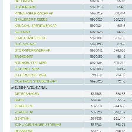
HETLINGEN
5970010
650.5
STADERSAND
5970013
654.9
PINNAU-SPERRWERK AP
5970019
658.444
GRAUERORT REEDE
5970026
660.738
KRÜCKAU-SPERRWERK AP
5970024
663.3
KOLLMAR
5970025
666.9
KRAUTSAND REEDE
5970031
671.787
GLÜCKSTADT
5970035
674.0
STÖR-SPERRWERK AP
5970041
678.636
BROKDORF
5970050
684.2
BRUNSBÜTTEL MPM
5970094
695.214
OSTERIFF MPM
5970096
703.44
OTTERNDORF MPM
5990011
714.02
CUXHAVEN STEUBENHÖFT
5990020
724.0
ELBE-HAVEL-KANAL
DETERSHAGEN
587505
326.83
BURG
587507
332.54
ZERBEN OP
587510
344.686
ZERBEN UP
587520
346.162
GENTHIN
587535
361.444
SCHLAGENTHINER STREMME
587702
363.71
ROSSDORF
587717
368.45