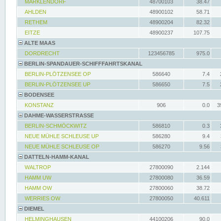
MARKLENDORF
48700103
38.47
AHLDEN
48900102
58.71
RETHEM
48900204
82.32
EITZE
48900237
107.75
ALTE MAAS
DORDRECHT
123456785
975.0
BERLIN-SPANDAUER-SCHIFFFAHRTSKANAL
BERLIN-PLÖTZENSEE OP
586640
7.4
BERLIN-PLÖTZENSEE UP
586650
7.5
BODENSEE
KONSTANZ
906
0.0
3
DAHME-WASSERSTRASSE
BERLIN-SCHMÖCKWITZ
586810
0.3
NEUE MÜHLE SCHLEUSE UP
586280
9.4
NEUE MÜHLE SCHLEUSE OP
586270
9.56
DATTELN-HAMM-KANAL
WALTROP
27800090
2.144
HAMM UW
27800080
36.59
HAMM OW
27800060
38.72
WERRIES OW
27800050
40.611
DIEMEL
HELMINGHAUSEN
44100206
90.0