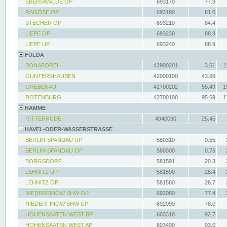
EBERSWALDE OP
693170
77.9
RAGÖSE OP
693190
81.0
STECHER OP
693210
84.4
LIEPE OP
693230
88.9
LIEPE UP
693240
88.9
FULDA
BONAFORTH
42900201
3.61
1
GUNTERSHAUSEN
42900100
43.99
GREBENAU
42700202
55.49
1
ROTENBURG
42700100
95.69
1
HAMME
RITTERHUDE
4940030
25.45
HAVEL-ODER-WASSERSTRASSE
BERLIN-SPANDAU UP
580310
0.55
BERLIN-SPANDAU OP
580300
0.76
BORGSDORF
581591
20.3
LEHNITZ UP
581590
28.4
LEHNITZ OP
581580
28.7
NIEDERFINOW SHW OP
692080
77.4
NIEDERFINOW SHW UP
692090
78.0
HOHENSAATEN WEST BP
603310
92.7
HOHENSAATEN WEST AP
603400
93.0