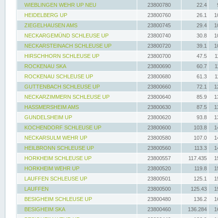
WIEBLINGEN WEHR UP NEU
23800780
22.4
HEIDELBERG UP
23800760
26.1
1
ZIEGELHAUSEN AMS
23800745
29.4
1
NECKARGEMÜND SCHLEUSE UP
23800740
30.8
1
NECKARSTEINACH SCHLEUSE UP
23800720
39.1
1
HIRSCHHORN SCHLEUSE UP
23800700
47.5
1
ROCKENAU SKA
23800690
60.7
1
ROCKENAU SCHLEUSE UP
23800680
61.3
1
GUTTENBACH SCHLEUSE UP
23800660
72.1
1
NECKARZIMMERN SCHLEUSE UP
23800640
85.9
1
HASSMERSHEIM AMS
23800630
87.5
1
GUNDELSHEIM UP
23800620
93.8
1
KOCHENDORF SCHLEUSE UP
23800600
103.8
1
NECKARSULM WEHR UP
23800580
107.0
1
HEILBRONN SCHLEUSE UP
23800560
113.3
1
HORKHEIM SCHLEUSE UP
23800557
117.435
1
HORKHEIM WEHR UP
23800520
119.8
1
LAUFFEN SCHLEUSE UP
23800501
125.1
1
LAUFFEN
23800500
125.43
1
BESIGHEIM SCHLEUSE UP
23800480
136.2
1
BESIGHEIM SKA
23800460
136.284
1