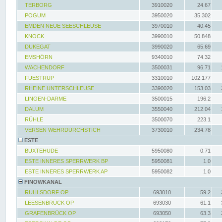
TERBORG
3910020
24.67
POGUM
3950020
35.302
EMDEN NEUE SEESCHLEUSE
3970010
40.45
KNOCK
3990010
50.848
DUKEGAT
3990020
65.69
EMSHÖRN
9340010
74.32
WACHENDORF
3500031
96.71
FUESTRUP
3310010
102.177
RHEINE UNTERSCHLEUSE
3390020
153.03
LINGEN-DARME
3500015
196.2
DALUM
3550040
212.04
RÜHLE
3500070
223.1
VERSEN WEHRDURCHSTICH
3730010
234.78
ESTE
BUXTEHUDE
5950080
0.71
ESTE INNERES SPERRWERK BP
5950081
1.0
ESTE INNERES SPERRWERK AP
5950082
1.0
FINOWKANAL
RUHLSDORF OP
693010
59.2
LEESENBRÜCK OP
693030
61.1
GRAFENBRÜCK OP
693050
63.3