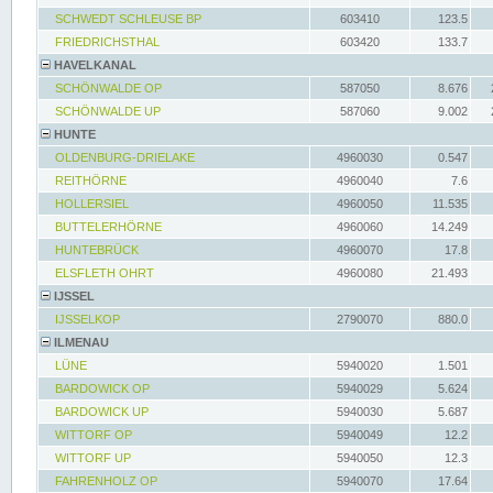
SCHWEDT SCHLEUSE BP
603410
123.5
FRIEDRICHSTHAL
603420
133.7
HAVELKANAL
SCHÖNWALDE OP
587050
8.676
SCHÖNWALDE UP
587060
9.002
HUNTE
OLDENBURG-DRIELAKE
4960030
0.547
REITHÖRNE
4960040
7.6
HOLLERSIEL
4960050
11.535
BUTTELERHÖRNE
4960060
14.249
HUNTEBRÜCK
4960070
17.8
ELSFLETH OHRT
4960080
21.493
IJSSEL
IJSSELKOP
2790070
880.0
ILMENAU
LÜNE
5940020
1.501
BARDOWICK OP
5940029
5.624
BARDOWICK UP
5940030
5.687
WITTORF OP
5940049
12.2
WITTORF UP
5940050
12.3
FAHRENHOLZ OP
5940070
17.64