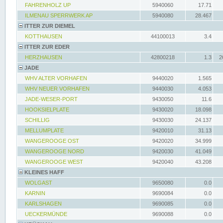
FAHRENHOLZ UP
5940060
17.71
ILMENAU SPERRWERK AP
5940080
28.467
ITTER ZUR DIEMEL
KOTTHAUSEN
44100013
3.4
ITTER ZUR EDER
HERZHAUSEN
42800218
1.3
2
JADE
WHV ALTER VORHAFEN
9440020
1.565
WHV NEUER VORHAFEN
9440030
4.053
JADE-WESER-PORT
9430050
11.6
HOOKSIELPLATE
9430020
18.098
SCHILLIG
9430030
24.137
MELLUMPLATE
9420010
31.13
WANGEROOGE OST
9420020
34.999
WANGEROOGE NORD
9420030
41.049
WANGEROOGE WEST
9420040
43.208
KLEINES HAFF
WOLGAST
9650080
0.0
KARNIN
9690084
0.0
KARLSHAGEN
9690085
0.0
UECKERMÜNDE
9690088
0.0