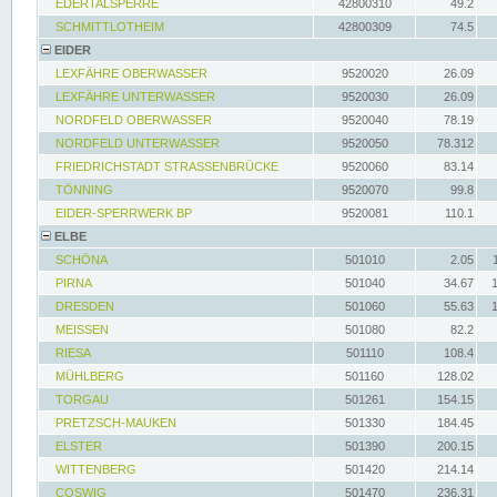
EDERTALSPERRE
42800310
49.2
SCHMITTLOTHEIM
42800309
74.5
EIDER
LEXFÄHRE OBERWASSER
9520020
26.09
LEXFÄHRE UNTERWASSER
9520030
26.09
NORDFELD OBERWASSER
9520040
78.19
NORDFELD UNTERWASSER
9520050
78.312
FRIEDRICHSTADT STRASSENBRÜCKE
9520060
83.14
TÖNNING
9520070
99.8
EIDER-SPERRWERK BP
9520081
110.1
ELBE
SCHÖNA
501010
2.05
PIRNA
501040
34.67
DRESDEN
501060
55.63
MEISSEN
501080
82.2
RIESA
501110
108.4
MÜHLBERG
501160
128.02
TORGAU
501261
154.15
PRETZSCH-MAUKEN
501330
184.45
ELSTER
501390
200.15
WITTENBERG
501420
214.14
COSWIG
501470
236.31