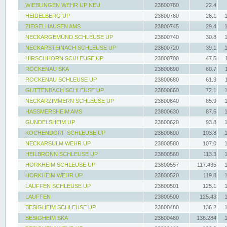
WIEBLINGEN WEHR UP NEU
23800780
22.4
HEIDELBERG UP
23800760
26.1
ZIEGELHAUSEN AMS
23800745
29.4
NECKARGEMÜND SCHLEUSE UP
23800740
30.8
NECKARSTEINACH SCHLEUSE UP
23800720
39.1
HIRSCHHORN SCHLEUSE UP
23800700
47.5
ROCKENAU SKA
23800690
60.7
ROCKENAU SCHLEUSE UP
23800680
61.3
GUTTENBACH SCHLEUSE UP
23800660
72.1
NECKARZIMMERN SCHLEUSE UP
23800640
85.9
HASSMERSHEIM AMS
23800630
87.5
GUNDELSHEIM UP
23800620
93.8
KOCHENDORF SCHLEUSE UP
23800600
103.8
NECKARSULM WEHR UP
23800580
107.0
HEILBRONN SCHLEUSE UP
23800560
113.3
HORKHEIM SCHLEUSE UP
23800557
117.435
HORKHEIM WEHR UP
23800520
119.8
LAUFFEN SCHLEUSE UP
23800501
125.1
LAUFFEN
23800500
125.43
BESIGHEIM SCHLEUSE UP
23800480
136.2
BESIGHEIM SKA
23800460
136.284