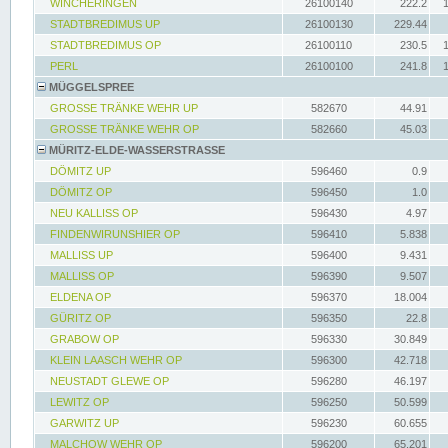
WINCHERINGEN
26100140
222.2
STADTBREDIMUS UP
26100130
229.44
STADTBREDIMUS OP
26100110
230.5
PERL
26100100
241.8
MÜGGELSPREE
GROSSE TRÄNKE WEHR UP
582670
44.91
GROSSE TRÄNKE WEHR OP
582660
45.03
MÜRITZ-ELDE-WASSERSTRASSE
DÖMITZ UP
596460
0.9
DÖMITZ OP
596450
1.0
NEU KALLISS OP
596430
4.97
FINDENWIRUNSHIER OP
596410
5.838
MALLISS UP
596400
9.431
MALLISS OP
596390
9.507
ELDENA OP
596370
18.004
GÜRITZ OP
596350
22.8
GRABOW OP
596330
30.849
KLEIN LAASCH WEHR OP
596300
42.718
NEUSTADT GLEWE OP
596280
46.197
LEWITZ OP
596250
50.599
GARWITZ UP
596230
60.655
MALCHOW WEHR OP
596200
65.201