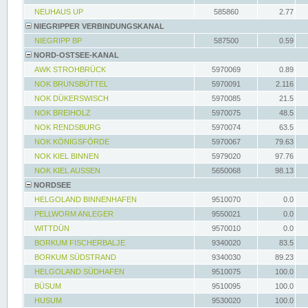
NEUHAUS UP
585860
2.77
NIEGRIPPER VERBINDUNGSKANAL
NIEGRIPP BP
587500
0.59
NORD-OSTSEE-KANAL
AWK STROHBRÜCK
5970069
0.89
NOK BRUNSBÜTTEL
5970091
2.116
NOK DÜKERSWISCH
5970085
21.5
NOK BREIHOLZ
5970075
48.5
NOK RENDSBURG
5970074
63.5
NOK KÖNIGSFÖRDE
5970067
79.63
NOK KIEL BINNEN
5979020
97.76
NOK KIEL AUSSEN
5650068
98.13
NORDSEE
HELGOLAND BINNENHAFEN
9510070
0.0
PELLWORM ANLEGER
9550021
0.0
WITTDÜN
9570010
0.0
BORKUM FISCHERBALJE
9340020
83.5
BORKUM SÜDSTRAND
9340030
89.23
HELGOLAND SÜDHAFEN
9510075
100.0
BÜSUM
9510095
100.0
HUSUM
9530020
100.0