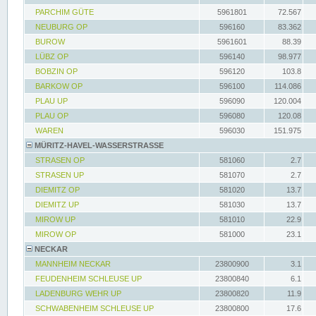
PARCHIM GÜTE
5961801
72.567
NEUBURG OP
596160
83.362
BUROW
5961601
88.39
LÜBZ OP
596140
98.977
BOBZIN OP
596120
103.8
BARKOW OP
596100
114.086
PLAU UP
596090
120.004
PLAU OP
596080
120.08
WAREN
596030
151.975
MÜRITZ-HAVEL-WASSERSTRASSE
STRASEN OP
581060
2.7
STRASEN UP
581070
2.7
DIEMITZ OP
581020
13.7
DIEMITZ UP
581030
13.7
MIROW UP
581010
22.9
MIROW OP
581000
23.1
NECKAR
MANNHEIM NECKAR
23800900
3.1
FEUDENHEIM SCHLEUSE UP
23800840
6.1
LADENBURG WEHR UP
23800820
11.9
SCHWABENHEIM SCHLEUSE UP
23800800
17.6