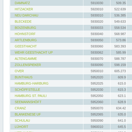
DAMNATZ
5910030
509.35
HITZACKER
5920010
522.639
NEU DARCHAU
5930010
536.385
BLECKEDE
5930020
549.633
BOIZENBURG
5930033
558.534
HOHNSTORF
5930040
568.987
ARTLENBURG
5930050
573.86
GEESTHACHT
5930060
583.393
WEHR GEESTHACHT UP
5930062
585.99
ALTENGAMME
5930070
588.787
ZOLLENSPIEKER
5930090
598.159
OVER
5950010
605.273
BUNTHAUS
5952020
609.9
HAMBURG-HARBURG
5952025
615.0
SCHÖPFSTELLE
5952030
615.3
HAMBURG ST. PAULI
5952050
623.1
SEEMANNSHÖFT
5952060
628.9
CRANZ
5950070
634.42
BLANKENESE UF
5952065
635.0
SCHULAU
5950090
641.0
LÜHORT
5960010
645.5