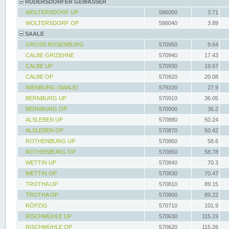
RÜDERSDORFER GEWÄSSER
WOLTERSDORF UP
586050
3.71
WOLTERSDORF OP
586040
3.89
SAALE
GROSS ROSENBURG
570950
9.64
CALBE GRIZEHNE
570940
17.43
CALBE UP
570930
19.67
CALBE OP
570920
20.08
NIENBURG (SAALE)
579100
27.9
BERNBURG UP
570910
36.05
BERNBURG OP
570900
36.2
ALSLEBEN UP
570880
50.24
ALSLEBEN OP
570870
50.42
ROTHENBURG UP
570860
58.6
ROTHENBURG OP
570850
58.78
WETTIN UP
570840
70.3
WETTIN OP
570830
70.47
TROTHA UP
570810
89.15
TROTHA OP
570800
89.22
RÖPZIG
570710
101.9
RISCHMÜHLE UP
570630
115.19
RISCHMÜHLE OP
570620
115.26