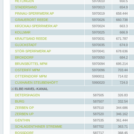
HETLINGEN
5970010
650.5
STADERSAND
5970013
654.9
PINNAU-SPERRWERK AP
5970019
658.444
GRAUERORT REEDE
5970026
660.738
KRÜCKAU-SPERRWERK AP
5970024
663.3
KOLLMAR
5970025
666.9
KRAUTSAND REEDE
5970031
671.787
GLÜCKSTADT
5970035
674.0
STÖR-SPERRWERK AP
5970041
678.636
BROKDORF
5970050
684.2
BRUNSBÜTTEL MPM
5970094
695.214
OSTERIFF MPM
5970096
703.44
OTTERNDORF MPM
5990011
714.02
CUXHAVEN STEUBENHÖFT
5990020
724.0
ELBE-HAVEL-KANAL
DETERSHAGEN
587505
326.83
BURG
587507
332.54
ZERBEN OP
587510
344.686
ZERBEN UP
587520
346.162
GENTHIN
587535
361.444
SCHLAGENTHINER STREMME
587702
363.71
ROSSDORF
587717
368.45