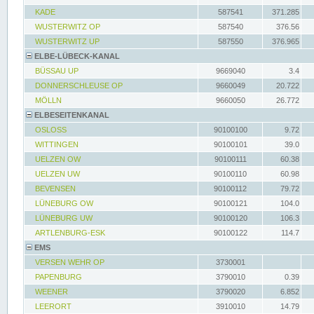
KADE
587541
371.285
WUSTERWITZ OP
587540
376.56
WUSTERWITZ UP
587550
376.965
ELBE-LÜBECK-KANAL
BÜSSAU UP
9669040
3.4
DONNERSCHLEUSE OP
9660049
20.722
MÖLLN
9660050
26.772
ELBESEITENKANAL
OSLOSS
90100100
9.72
WITTINGEN
90100101
39.0
UELZEN OW
90100111
60.38
UELZEN UW
90100110
60.98
BEVENSEN
90100112
79.72
LÜNEBURG OW
90100121
104.0
LÜNEBURG UW
90100120
106.3
ARTLENBURG-ESK
90100122
114.7
EMS
VERSEN WEHR OP
3730001
PAPENBURG
3790010
0.39
WEENER
3790020
6.852
LEERORT
3910010
14.79