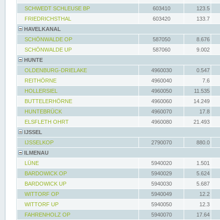
SCHWEDT SCHLEUSE BP
603410
123.5
FRIEDRICHSTHAL
603420
133.7
HAVELKANAL
SCHÖNWALDE OP
587050
8.676
SCHÖNWALDE UP
587060
9.002
HUNTE
OLDENBURG-DRIELAKE
4960030
0.547
REITHÖRNE
4960040
7.6
HOLLERSIEL
4960050
11.535
BUTTELERHÖRNE
4960060
14.249
HUNTEBRÜCK
4960070
17.8
ELSFLETH OHRT
4960080
21.493
IJSSEL
IJSSELKOP
2790070
880.0
ILMENAU
LÜNE
5940020
1.501
BARDOWICK OP
5940029
5.624
BARDOWICK UP
5940030
5.687
WITTORF OP
5940049
12.2
WITTORF UP
5940050
12.3
FAHRENHOLZ OP
5940070
17.64