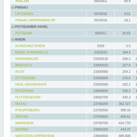
ANKLAM
9660001
89.8
PINNAU
UETERSEN
5970016
9.51
PINNAU-SPERRWERK BP
5970018
18.1
POTSDAMER HAVEL
POTSDAM
580412
26.63
RHEIN
KONSTANZ-RHEIN
3329
0.5
BASEL-RHEINHALLE
2310010
164.3
RHEINWEILER
23300130
186.2
BREISACH
23300320
227.6
RUST
23300580
254.2
OTTENHEIM
23300800
270.6
KEHL-KRONENHOF
23300900
292.2
IFFEZHEIM
23500600
336.2
PLITTERSDORF
23500700
340.2
MAXAU
23700200
362.327
PHILIPPSBURG
23700500
389.33
SPEYER
23700600
400.61
MANNHEIM
23700700
424.733
WORMS
23900200
443.37
NIERSTEIN-OPPENHEIM
23900600
480.606