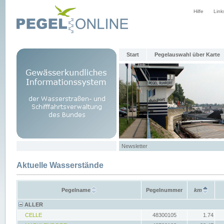
Hilfe
Link
Start
Pegelauswahl über Karte
Newsletter
Aktuelle Wasserstände
Pegelname
Pegelnummer
km
ALLER
CELLE
48300105
1.74