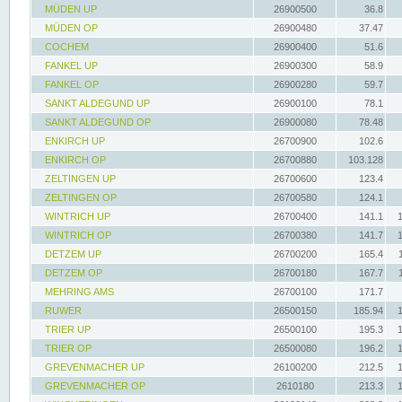
MÜDEN UP
26900500
36.8
MÜDEN OP
26900480
37.47
COCHEM
26900400
51.6
FANKEL UP
26900300
58.9
FANKEL OP
26900280
59.7
SANKT ALDEGUND UP
26900100
78.1
SANKT ALDEGUND OP
26900080
78.48
ENKIRCH UP
26700900
102.6
ENKIRCH OP
26700880
103.128
ZELTINGEN UP
26700600
123.4
ZELTINGEN OP
26700580
124.1
WINTRICH UP
26700400
141.1
WINTRICH OP
26700380
141.7
DETZEM UP
26700200
165.4
DETZEM OP
26700180
167.7
MEHRING AMS
26700100
171.7
RUWER
26500150
185.94
TRIER UP
26500100
195.3
TRIER OP
26500080
196.2
GREVENMACHER UP
26100200
212.5
GREVENMACHER OP
2610180
213.3