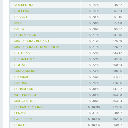
VOCKERODE
501480
245.62
ROSSLAU
501490
257.84
DESSAU
502000
261.16
AKEN
502010
274.8
BARBY
502070
294.82
SCHÖNEBECK
502130
311.76
MAGDEBURG-BUCKAU
502170
325.39
MAGDEBURG-STROMBRÜCKE
502180
326.67
ROTHENSEE
502210
333.12
NIEGRIPP AP
502240
343.6
ROGÄTZ
502250
350.64
TANGERMÜNDE
502350
388.26
STORKAU
502370
396.11
SANDAU
502430
416.06
SCHARLEUK
503030
447.22
WITTENBERGE
503050
453.98
MÜGGENDORF
503070
463.94
SCHNACKENBURG
5910010
474.56
LENZEN
503120
484.7
GORLEBEN
5910020
492.95
DÖMITZ
5910025
504.7