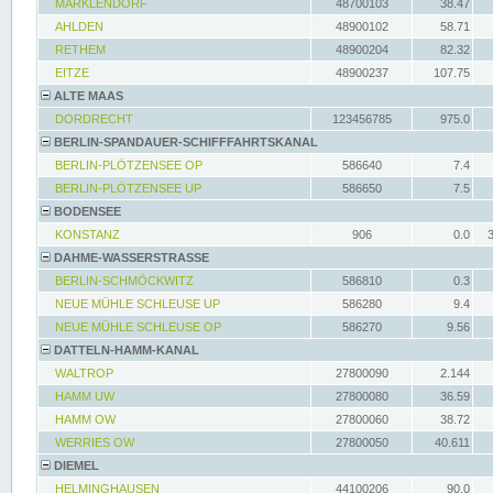
MARKLENDORF
48700103
38.47
AHLDEN
48900102
58.71
RETHEM
48900204
82.32
EITZE
48900237
107.75
ALTE MAAS
DORDRECHT
123456785
975.0
BERLIN-SPANDAUER-SCHIFFFAHRTSKANAL
BERLIN-PLÖTZENSEE OP
586640
7.4
BERLIN-PLÖTZENSEE UP
586650
7.5
BODENSEE
KONSTANZ
906
0.0
DAHME-WASSERSTRASSE
BERLIN-SCHMÖCKWITZ
586810
0.3
NEUE MÜHLE SCHLEUSE UP
586280
9.4
NEUE MÜHLE SCHLEUSE OP
586270
9.56
DATTELN-HAMM-KANAL
WALTROP
27800090
2.144
HAMM UW
27800080
36.59
HAMM OW
27800060
38.72
WERRIES OW
27800050
40.611
DIEMEL
HELMINGHAUSEN
44100206
90.0