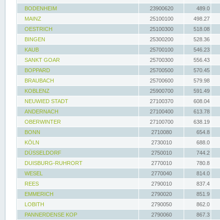
BODENHEIM
23900620
489.0
MAINZ
25100100
498.27
OESTRICH
25100300
518.08
BINGEN
25300200
528.36
KAUB
25700100
546.23
SANKT GOAR
25700300
556.43
BOPPARD
25700500
570.45
BRAUBACH
25700600
579.98
KOBLENZ
25900700
591.49
NEUWIED STADT
27100370
608.04
ANDERNACH
27100400
613.78
OBERWINTER
27100700
638.19
BONN
2710080
654.8
KÖLN
2730010
688.0
DÜSSELDORF
2750010
744.2
DUISBURG-RUHRORT
2770010
780.8
WESEL
2770040
814.0
REES
2790010
837.4
EMMERICH
2790020
851.9
LOBITH
2790050
862.0
PANNERDENSE KOP
2790060
867.3