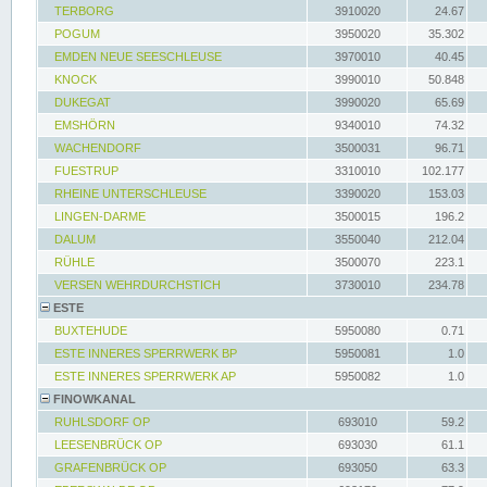
TERBORG
3910020
24.67
POGUM
3950020
35.302
EMDEN NEUE SEESCHLEUSE
3970010
40.45
KNOCK
3990010
50.848
DUKEGAT
3990020
65.69
EMSHÖRN
9340010
74.32
WACHENDORF
3500031
96.71
FUESTRUP
3310010
102.177
RHEINE UNTERSCHLEUSE
3390020
153.03
LINGEN-DARME
3500015
196.2
DALUM
3550040
212.04
RÜHLE
3500070
223.1
VERSEN WEHRDURCHSTICH
3730010
234.78
ESTE
BUXTEHUDE
5950080
0.71
ESTE INNERES SPERRWERK BP
5950081
1.0
ESTE INNERES SPERRWERK AP
5950082
1.0
FINOWKANAL
RUHLSDORF OP
693010
59.2
LEESENBRÜCK OP
693030
61.1
GRAFENBRÜCK OP
693050
63.3