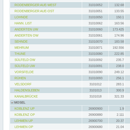
RODENBERGER AUE-WEST
31010052
132.68
RODENBERGER AUE-OST
31010051
133.55
LOHNDE
31010050
150.1
HANN. LIST
31010062
163.56
ANDERTEN UW
31010060
173.425
ANDERTEN OW
31010061
174.96
SEHNDE
31010070
183.58
MEHRUM
31010071
192.556
THUNE
31010080
222.85
SÜLFELD OW
31010092
235.7
SÜLFELD UW
31010091
238.0
VORSFELDE
31010090
249.12
RÜHEN
31010093
256.1
VELSDORF
3101012
283.1
HALDENSLEBEN
3101013
300.9
KANALBRÜCKE
3101018
321.33
MOSEL
KOBLENZ UP
26900900
1.9
KOBLENZ OP
26900880
2.111
LEHMEN UP
26900700
20.37
LEHMEN OP
26900680
21.04