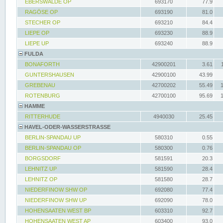
EBERSWALDE OP
693170
77.9
RAGÖSE OP
693190
81.0
STECHER OP
693210
84.4
LIEPE OP
693230
88.9
LIEPE UP
693240
88.9
FULDA
BONAFORTH
42900201
3.61
GUNTERSHAUSEN
42900100
43.99
GREBENAU
42700202
55.49
ROTENBURG
42700100
95.69
HAMME
RITTERHUDE
4940030
25.45
HAVEL-ODER-WASSERSTRASSE
BERLIN-SPANDAU UP
580310
0.55
BERLIN-SPANDAU OP
580300
0.76
BORGSDORF
581591
20.3
LEHNITZ UP
581590
28.4
LEHNITZ OP
581580
28.7
NIEDERFINOW SHW OP
692080
77.4
NIEDERFINOW SHW UP
692090
78.0
HOHENSAATEN WEST BP
603310
92.7
HOHENSAATEN WEST AP
603400
93.0