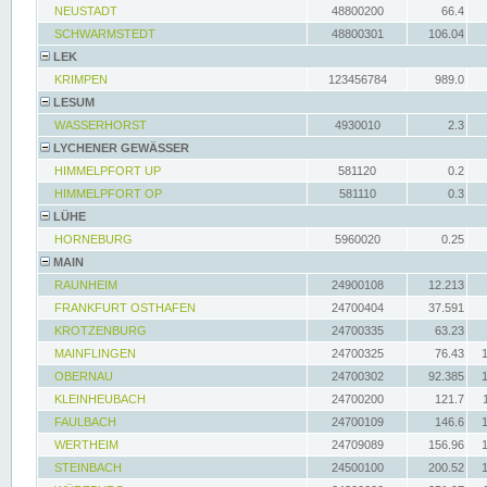
NEUSTADT
48800200
66.4
SCHWARMSTEDT
48800301
106.04
LEK
KRIMPEN
123456784
989.0
LESUM
WASSERHORST
4930010
2.3
LYCHENER GEWÄSSER
HIMMELPFORT UP
581120
0.2
HIMMELPFORT OP
581110
0.3
LÜHE
HORNEBURG
5960020
0.25
MAIN
RAUNHEIM
24900108
12.213
FRANKFURT OSTHAFEN
24700404
37.591
KROTZENBURG
24700335
63.23
MAINFLINGEN
24700325
76.43
OBERNAU
24700302
92.385
KLEINHEUBACH
24700200
121.7
FAULBACH
24700109
146.6
WERTHEIM
24709089
156.96
STEINBACH
24500100
200.52