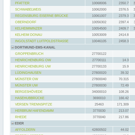
PFATTER
10068006
2350.7
SCHWABELWEIS
10062000
2376.5
REGENSBURG EISERNE BRÜCKE
10061007
2379.3
OBERNDORF
10056302
2397.4
KELHEIMWINZER
10054500
2409.7
KELHEIM DONAU
10053009
2414.8
INGOLSTADT LUITPOLDSTRASSE
10046105
2458.3
DORTMUND-EMS-KANAL
GROPPENBRUCH
27700122
HENRICHENBURG OW
27700111
14.3
HENRICHENBURG UW
27700133
15.9
LÜDINGHAUSEN
27800020
39.32
MÜNSTER OW
27800040
70.315
MÜNSTER UW
27800030
72.49
BERGESHÖVEDE
34000010
108.26
HASEHUBBRÜCKE
3690010
166.42
VERSEN TRENNSPITZE
25463
171.309
HERBRUM HAFENDAMM
3770030
213.07
RHEDE
3770040
217.86
EDER
AFFOLDERN
42800502
44.02