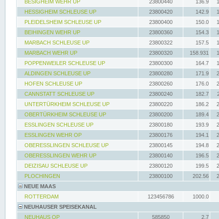
BESIGHEIM WEHR UP
23800440
136.9
HESSIGHEIM SCHLEUSE UP
23800420
142.9
PLEIDELSHEIM SCHLEUSE UP
23800400
150.0
BEIHINGEN WEHR UP
23800360
154.3
MARBACH SCHLEUSE UP
23800322
157.5
MARBACH WEHR UP
23800320
158.931
POPPENWEILER SCHLEUSE UP
23800300
164.7
ALDINGEN SCHLEUSE UP
23800280
171.9
HOFEN SCHLEUSE UP
23800260
176.0
CANNSTATT SCHLEUSE UP
23800240
182.7
UNTERTÜRKHEIM SCHLEUSE UP
23800220
186.2
OBERTÜRKHEIM SCHLEUSE UP
23800200
189.4
ESSLINGEN SCHLEUSE UP
23800180
193.9
ESSLINGEN WEHR OP
23800176
194.1
OBERESSLINGEN SCHLEUSE UP
23800145
194.8
OBERESSLINGEN WEHR UP
23800140
196.5
DEIZISAU SCHLEUSE UP
23800120
199.5
PLOCHINGEN
23800100
202.56
NEUE MAAS
ROTTERDAM
123456786
1000.0
NEUHAUSER SPEISEKANAL
NEUHAUS OP
585850
2.7