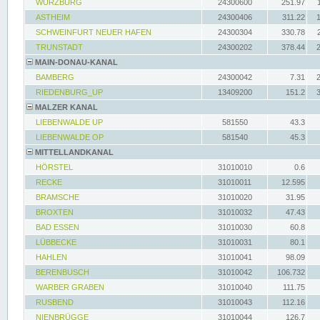
WÜRZBURG
24300600
251.97
ASTHEIM
24300406
311.22
SCHWEINFURT NEUER HAFEN
24300304
330.78
TRUNSTADT
24300202
378.44
MAIN-DONAU-KANAL
BAMBERG
24300042
7.31
RIEDENBURG_UP
13409200
151.2
MALZER KANAL
LIEBENWALDE UP
581550
43.3
LIEBENWALDE OP
581540
45.3
MITTELLANDKANAL
HÖRSTEL
31010010
0.6
RECKE
31010011
12.595
BRAMSCHE
31010020
31.95
BROXTEN
31010032
47.43
BAD ESSEN
31010030
60.8
LÜBBECKE
31010031
80.1
HAHLEN
31010041
98.09
BERENBUSCH
31010042
106.732
WARBER GRABEN
31010040
111.75
RUSBEND
31010043
112.16
NIENBRÜGGE
31010044
126.7