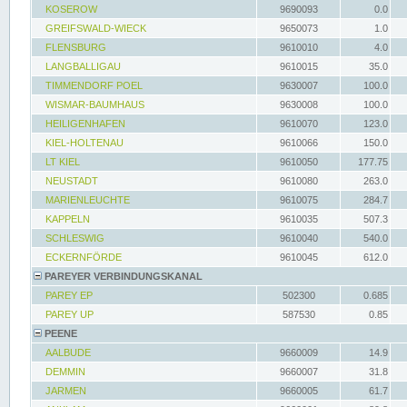
KOSEROW
9690093
0.0
GREIFSWALD-WIECK
9650073
1.0
FLENSBURG
9610010
4.0
LANGBALLIGAU
9610015
35.0
TIMMENDORF POEL
9630007
100.0
WISMAR-BAUMHAUS
9630008
100.0
HEILIGENHAFEN
9610070
123.0
KIEL-HOLTENAU
9610066
150.0
LT KIEL
9610050
177.75
NEUSTADT
9610080
263.0
MARIENLEUCHTE
9610075
284.7
KAPPELN
9610035
507.3
SCHLESWIG
9610040
540.0
ECKERNFÖRDE
9610045
612.0
PAREYER VERBINDUNGSKANAL
PAREY EP
502300
0.685
PAREY UP
587530
0.85
PEENE
AALBUDE
9660009
14.9
DEMMIN
9660007
31.8
JARMEN
9660005
61.7