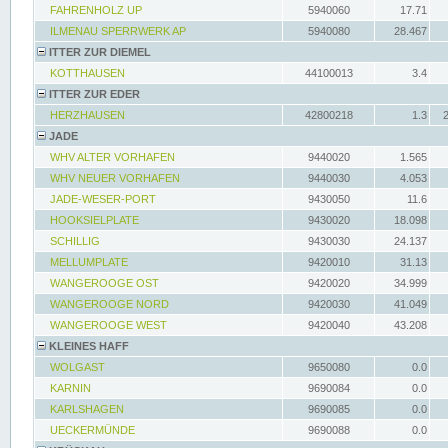
FAHRENHOLZ UP
5940060
17.71
ILMENAU SPERRWERK AP
5940080
28.467
ITTER ZUR DIEMEL
KOTTHAUSEN
44100013
3.4
ITTER ZUR EDER
HERZHAUSEN
42800218
1.3
JADE
WHV ALTER VORHAFEN
9440020
1.565
WHV NEUER VORHAFEN
9440030
4.053
JADE-WESER-PORT
9430050
11.6
HOOKSIELPLATE
9430020
18.098
SCHILLIG
9430030
24.137
MELLUMPLATE
9420010
31.13
WANGEROOGE OST
9420020
34.999
WANGEROOGE NORD
9420030
41.049
WANGEROOGE WEST
9420040
43.208
KLEINES HAFF
WOLGAST
9650080
0.0
KARNIN
9690084
0.0
KARLSHAGEN
9690085
0.0
UECKERMÜNDE
9690088
0.0