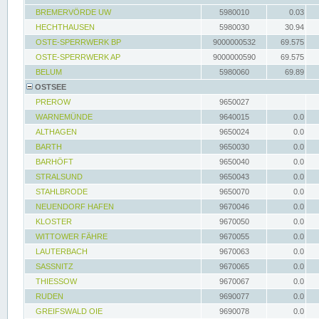
BREMERVÖRDE UW
5980010
0.03
HECHTHAUSEN
5980030
30.94
OSTE-SPERRWERK BP
9000000532
69.575
OSTE-SPERRWERK AP
9000000590
69.575
BELUM
5980060
69.89
OSTSEE
PREROW
9650027
WARNEMÜNDE
9640015
0.0
ALTHAGEN
9650024
0.0
BARTH
9650030
0.0
BARHÖFT
9650040
0.0
STRALSUND
9650043
0.0
STAHLBRODE
9650070
0.0
NEUENDORF HAFEN
9670046
0.0
KLOSTER
9670050
0.0
WITTOWER FÄHRE
9670055
0.0
LAUTERBACH
9670063
0.0
SASSNITZ
9670065
0.0
THIESSOW
9670067
0.0
RUDEN
9690077
0.0
GREIFSWALD OIE
9690078
0.0