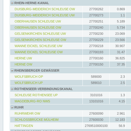
RHEIN-HERNE-KANAL
DUISBURG-MEIDERICH SCHLEUSE OW
27700262
0.869
DUISBURG-MEIDERICH SCHLEUSE UW
27700273
1.1
OBERHAUSEN SCHLEUSE UW
27700251
5.189
OBERHAUSEN SCHLEUSE OW
27700240
5.734
GELSENKIRCHEN SCHLEUSE UW
27700230
23.069
GELSENKIRCHEN SCHLEUSE OW
27700229
23.566
WANNE EICKEL SCHLEUSE UW
27700218
30.907
WANNE EICKEL SCHLEUSE OW
27700193
31.47
HERNE UW
27700160
36.825
HERNE OW
27700150
37.35
RHEINSBERGER GEWÄSSER
WOLFSBRUCH OP
589000
2.3
WOLFSBRUCH UP
589010
2.5
ROTHENSEER-VERBINDUNGSKANAL
SCHLEUSE ROTHENSEE UP
3101016
1.3
MAGDEBURG-RO NWS
13101016
4.15
RUHR
RUHRWEHR OW
27600090
2.961
SCHLOSSBRÜCKE MÜLHEIM
27600030
12.183
HATTINGEN
2769510000100
56.9