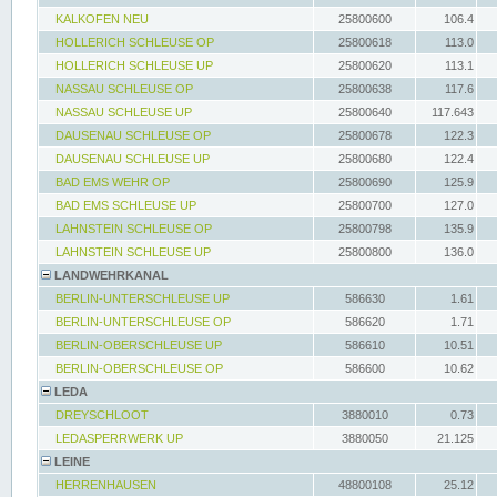
KALKOFEN NEU
25800600
106.4
HOLLERICH SCHLEUSE OP
25800618
113.0
HOLLERICH SCHLEUSE UP
25800620
113.1
NASSAU SCHLEUSE OP
25800638
117.6
NASSAU SCHLEUSE UP
25800640
117.643
DAUSENAU SCHLEUSE OP
25800678
122.3
DAUSENAU SCHLEUSE UP
25800680
122.4
BAD EMS WEHR OP
25800690
125.9
BAD EMS SCHLEUSE UP
25800700
127.0
LAHNSTEIN SCHLEUSE OP
25800798
135.9
LAHNSTEIN SCHLEUSE UP
25800800
136.0
LANDWEHRKANAL
BERLIN-UNTERSCHLEUSE UP
586630
1.61
BERLIN-UNTERSCHLEUSE OP
586620
1.71
BERLIN-OBERSCHLEUSE UP
586610
10.51
BERLIN-OBERSCHLEUSE OP
586600
10.62
LEDA
DREYSCHLOOT
3880010
0.73
LEDASPERRWERK UP
3880050
21.125
LEINE
HERRENHAUSEN
48800108
25.12