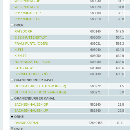
WESENBERG UP
580030
81.7
WESENBERG OP
580020
81.8
VOSSWINKEL OP
580000
88.1
VOSSWINKEL UP
580010
90.0
ODER
RATZDORF
603140
542.5
EISENHÜTTENSTADT
603000
554.1
FRANKFURT1 (ODER)
603031
585.3
KIETZ
603040
614.8
KIENITZ
603050
632.9
HOHENSAATEN-FINOW
603080
665.0
STÜTZKOW
603100
680.6
SCHWEDT-ODERBRÜCKE
603130
690.6
ORANIENBURGER HAVEL
OHV KM 1.467 (BLAUES WUNDER)
580272
1.5
OHV KM 3.014 (HOCHSPANNUNG)
580271
3.0
ORANIENBURGER KANAL
SACHSENHAUSEN OP
580240
29.8
SACHSENHAUSEN UP
581840
29.8
ORKE
DALWIGKSTHAL
42840453
11.41
OSTE