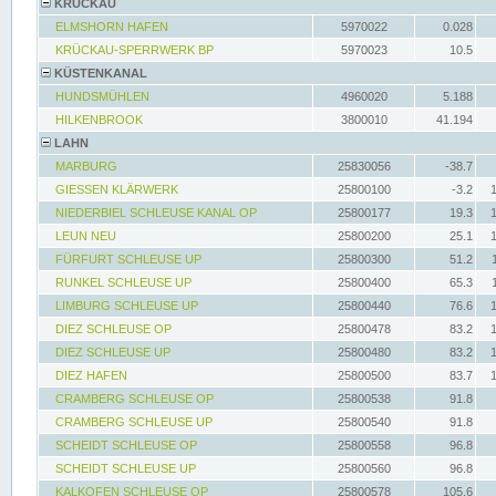
KRÜCKAU
ELMSHORN HAFEN
5970022
0.028
KRÜCKAU-SPERRWERK BP
5970023
10.5
KÜSTENKANAL
HUNDSMÜHLEN
4960020
5.188
HILKENBROOK
3800010
41.194
LAHN
MARBURG
25830056
-38.7
GIESSEN KLÄRWERK
25800100
-3.2
NIEDERBIEL SCHLEUSE KANAL OP
25800177
19.3
LEUN NEU
25800200
25.1
FÜRFURT SCHLEUSE UP
25800300
51.2
RUNKEL SCHLEUSE UP
25800400
65.3
LIMBURG SCHLEUSE UP
25800440
76.6
DIEZ SCHLEUSE OP
25800478
83.2
DIEZ SCHLEUSE UP
25800480
83.2
DIEZ HAFEN
25800500
83.7
CRAMBERG SCHLEUSE OP
25800538
91.8
CRAMBERG SCHLEUSE UP
25800540
91.8
SCHEIDT SCHLEUSE OP
25800558
96.8
SCHEIDT SCHLEUSE UP
25800560
96.8
KALKOFEN SCHLEUSE OP
25800578
105.6