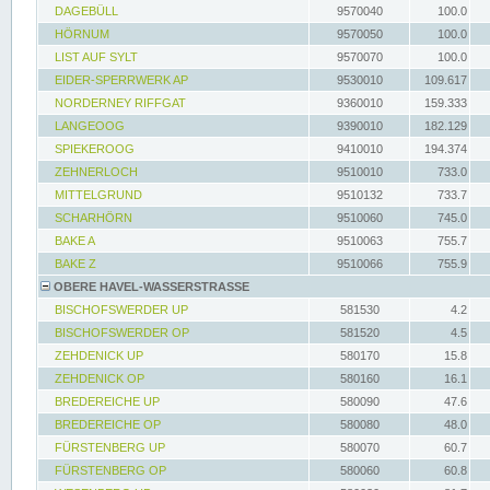
DAGEBÜLL
9570040
100.0
HÖRNUM
9570050
100.0
LIST AUF SYLT
9570070
100.0
EIDER-SPERRWERK AP
9530010
109.617
NORDERNEY RIFFGAT
9360010
159.333
LANGEOOG
9390010
182.129
SPIEKEROOG
9410010
194.374
ZEHNERLOCH
9510010
733.0
MITTELGRUND
9510132
733.7
SCHARHÖRN
9510060
745.0
BAKE A
9510063
755.7
BAKE Z
9510066
755.9
OBERE HAVEL-WASSERSTRASSE
BISCHOFSWERDER UP
581530
4.2
BISCHOFSWERDER OP
581520
4.5
ZEHDENICK UP
580170
15.8
ZEHDENICK OP
580160
16.1
BREDEREICHE UP
580090
47.6
BREDEREICHE OP
580080
48.0
FÜRSTENBERG UP
580070
60.7
FÜRSTENBERG OP
580060
60.8