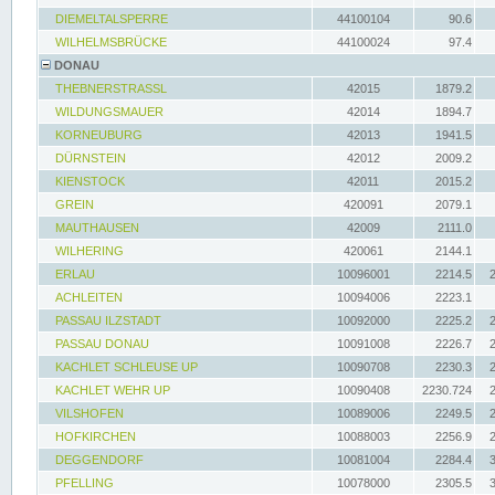
DIEMELTALSPERRE
44100104
90.6
WILHELMSBRÜCKE
44100024
97.4
DONAU
THEBNERSTRASSL
42015
1879.2
WILDUNGSMAUER
42014
1894.7
KORNEUBURG
42013
1941.5
DÜRNSTEIN
42012
2009.2
KIENSTOCK
42011
2015.2
GREIN
420091
2079.1
MAUTHAUSEN
42009
2111.0
WILHERING
420061
2144.1
ERLAU
10096001
2214.5
ACHLEITEN
10094006
2223.1
PASSAU ILZSTADT
10092000
2225.2
PASSAU DONAU
10091008
2226.7
KACHLET SCHLEUSE UP
10090708
2230.3
KACHLET WEHR UP
10090408
2230.724
VILSHOFEN
10089006
2249.5
HOFKIRCHEN
10088003
2256.9
DEGGENDORF
10081004
2284.4
PFELLING
10078000
2305.5