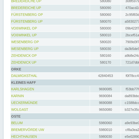
BREDEREICHE OP
580080
308f5979
BREDEREICHE UP
580090
470acd2a
FÜRSTENBERG OP
580060
2c95f83d
FÜRSTENBERG UP
580070
a5830277
VOßWINKEL OP
580000
09b422f7
VOßWINKEL UP
580010
2bcef51a
WESENBERG OP
580020
7909d3f7
WESENBERG UP
580030
da3b5de9
ZEHDENICK OP
580160
a9b8e24c
ZEHDENICK UP
580170
721d7dbf
ORKE
DALWIGKSTHAL
42840453
f0f78cc4
KLEINES HAFF
KARLSHAGEN
9690085
f53bb77f
KARNIN
9690084
da893bbd
UECKERMÜNDE
9690088
c1588dcc
WOLGAST
9650080
b327e35c
OSTE
BELUM
5980060
a9e93be0
BREMERVÖRDE UW
5980010
cf8a3ea2
HECHTHAUSEN
5980030
e5e02890