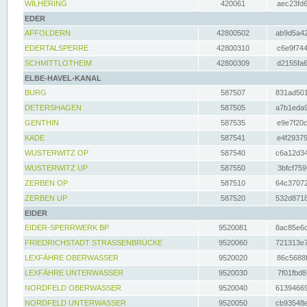
WILHERING
420061
aec23fd6
EDER
AFFOLDERN
42800502
ab9d5a42
EDERTALSPERRE
42800310
c6e9f744
SCHMITTLOTHEIM
42800309
d2155fa6
ELBE-HAVEL-KANAL
BURG
587507
831ad501
DETERSHAGEN
587505
a7b1eda9
GENTHIN
587535
e9e7f20c
KADE
587541
e4f29379
WUSTERWITZ OP
587540
c6a12d34
WUSTERWITZ UP
587550
3bfcf759
ZERBEN OP
587510
64c37072
ZERBEN UP
587520
532d8718
EIDER
EIDER-SPERRWERK BP
9520081
8ac85e6c
FRIEDRICHSTADT STRASSENBRÜCKE
9520060
721313e7
LEXFÄHRE OBERWASSER
9520020
86c5688f
LEXFÄHRE UNTERWASSER
9520030
7f01fbd8
NORDFELD OBERWASSER
9520040
61394669
NORDFELD UNTERWASSER
9520050
cb93548e