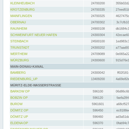
KLEINHEUBACH
24700200
355b02d2
KROTZENBURG
24700335
27eed51b
MAINFLINGEN
24700325
4627475d
OBERNAU
24700302
3c7cfb10
RAUNHEIM
24900108
db1684c1
SCHWEINFURT NEUER HAFEN
24300304
42ecae60
STEINBACH
24500100
1ed983c3
TRUNSTADT
24300202
a77aad00
WERTHEIM
24709089
0e065a22
WÜRZBURG
24300600
915d76e1
MAIN-DONAU-KANAL
BAMBERG
24300042
ff02f181
RIEDENBURG_UP
13409200
4a69e82e
MÜRITZ-ELDE-WASSERSTRASSE
BARKOW OP
596100
06d86c6b
BOBZIN OP
596120
faefa284
BUROW
5961601
a68cf527
DÖMITZ OP
596450
ec8188ee
DÖMITZ UP
596460
ad3a51da
ELDENA OP
596370
0fab94c7