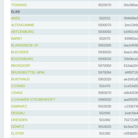
TÖNNING
9520070
00e386ac
ELBE
AKEN
502010
094b96e5
ALTENGAMME
5930070
2ee12b9a
ARTLENBURG
5930050
b3492c68
BARBY
502070
939f82ec
BLANKENESE UF
5952065
bacb459b
BLECKEDE
5930020
6aa1cd8e
BOIZENBURG
5930033
33e0bce0
BROKDORF
5970050
610ab204
BRUNSBÜTTEL MPM
5970094
d4f5f719
BUNTHAUS
5952020
ae1b91d0
COSWIG
501470
1ce53a59
CRANZ
5950070
e6b42536
CUXHAVEN STEUBENHÖFT
5990020
aad49293
DAMNATZ
5910030
c233674f
DESSAU
502000
1edc5fa4
DRESDEN
501060
70272185
DÖMITZ
5910025
6e3ea719
ELSTER
501390
c093b557