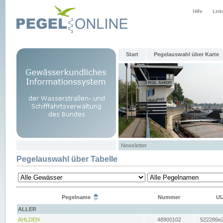
Hilfe
Link
Start
Pegelauswahl über Karte
Newsletter
Pegelauswahl über Tabelle
Pegelname
Nummer
UU
ALLER
AHLDEN
48900102
522286e2