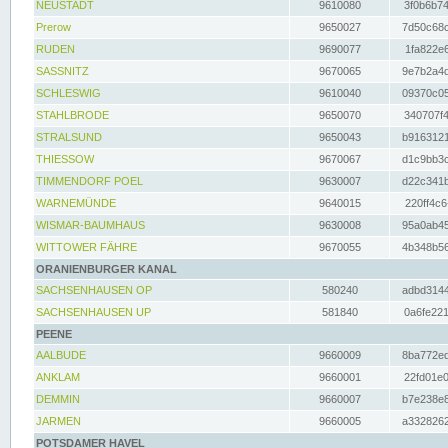
NEUSTADT
9610080
3f0b6b74
Prerow
9650027
7d50c68c
RUDEN
9690077
1fa822e6
SASSNITZ
9670065
9e7b2a4d
SCHLESWIG
9610040
09370c05
STAHLBRODE
9650070
340707f4
STRALSUND
9650043
b9163121
THIESSOW
9670067
d1c9bb3c
TIMMENDORF POEL
9630007
d22c341b
WARNEMÜNDE
9640015
220ff4c6
WISMAR-BAUMHAUS
9630008
95a0ab45
WITTOWER FÄHRE
9670055
4b348b56
ORANIENBURGER KANAL
SACHSENHAUSEN OP
580240
adbd3144
SACHSENHAUSEN UP
581840
0a6fe221
PEENE
AALBUDE
9660009
8ba772ed
ANKLAM
9660001
22fd01e0
DEMMIN
9660007
b7e238e8
JARMEN
9660005
a3328262
POTSDAMER HAVEL