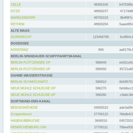
CELLE
48300105
b475386c
EITZE
48900237
47174d8f
MARKLENDORF
48700103
8b4f9f7c
RETHEM
48900204
5aaed954
ALTE MAAS
DORDRECHT
123456785
6c6f84c2
BODENSEE
KONSTANZ
906
aa9179c1
BERLIN-SPANDAUER-SCHIFFFAHRTSKANAL
BERLIN-PLÖTZENSEE OP
586640
ee52ce62
BERLIN-PLÖTZENSEE UP
586650
45721a68
DAHME-WASSERSTRASSE
BERLIN-SCHMÖCKWITZ
586810
6b595707
NEUE MÜHLE SCHLEUSE OP
586270
0e0dbcc9
NEUE MÜHLE SCHLEUSE UP
586280
c9a6c3bf
DORTMUND-EMS-KANAL
BERGESHÖVEDE
34000010
ade3a084
Groppenbruch
27700122
7bbdb421
HASEHUBBRÜCKE
3690010
04572010
HENRICHENBURG OW
27700111
70bee932