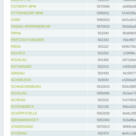
OSTERIFF MPM
5970096
eb90bd3f
OTTERNDORF MPM
5990011
5140295e
OVER
5950010
b02ce5c0
PINNAU-SPERRWERK AP
5970019
391bbba5
PIRNA
501040
85d686f1
PRETZSCH-MAUKEN
501330
f3dc8f07
RIESA
501110
b04b739d
ROGÄTZ
502250
133f0f6c
ROSSLAU
501490
e97116a4
ROTHENSEE
502210
e30f2e83
SANDAU
502430
f4c55f77
SCHARLEUK
503030
e32b0a28
SCHNACKENBURG
5910010
550e3885
SCHULAU
5950090
f3c6ee73
SCHÖNA
501010
7cb7461b
SCHÖNEBECK
502130
90bcb315
SCHÖPFSTELLE
5952030
fed4c295
SEEMANNSHÖFT
5952060
816affba
STADERSAND
5970013
80f0fc4d
STORKAU
502370
de4cc1db