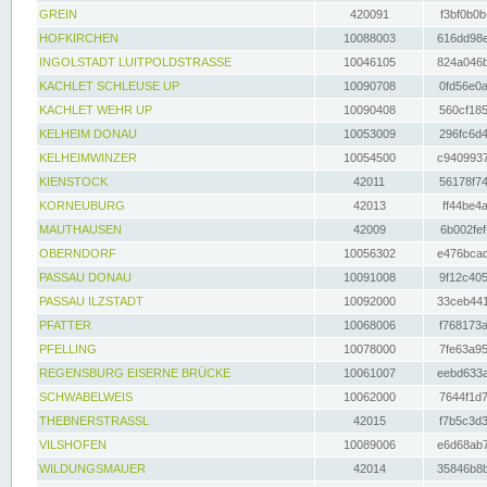
GREIN
420091
f3bf0b0b
HOFKIRCHEN
10088003
616dd98e
INGOLSTADT LUITPOLDSTRASSE
10046105
824a046b
KACHLET SCHLEUSE UP
10090708
0fd56e0a
KACHLET WEHR UP
10090408
560cf185
KELHEIM DONAU
10053009
296fc6d4
KELHEIMWINZER
10054500
c9409937
KIENSTOCK
42011
56178f74
KORNEUBURG
42013
ff44be4a
MAUTHAUSEN
42009
6b002fef
OBERNDORF
10056302
e476bcad
PASSAU DONAU
10091008
9f12c405
PASSAU ILZSTADT
10092000
33ceb441
PFATTER
10068006
f768173a
PFELLING
10078000
7fe63a95
REGENSBURG EISERNE BRÜCKE
10061007
eebd633a
SCHWABELWEIS
10062000
7644f1d7
THEBNERSTRASSL
42015
f7b5c3d3
VILSHOFEN
10089006
e6d68ab7
WILDUNGSMAUER
42014
35846b8b