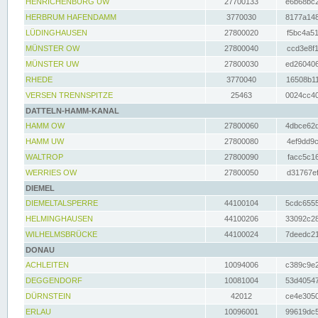
HENRICHENBURG UW
27700133
e6b68bc2
HERBRUM HAFENDAMM
3770030
8177a148
LÜDINGHAUSEN
27800020
f5bc4a51
MÜNSTER OW
27800040
ccd3e8f1
MÜNSTER UW
27800030
ed260406
RHEDE
3770040
16508b11
VERSEN TRENNSPITZE
25463
0024cc40
DATTELN-HAMM-KANAL
HAMM OW
27800060
4dbce62d
HAMM UW
27800080
4ef9dd9c
WALTROP
27800090
facc5c16
WERRIES OW
27800050
d31767ef
DIEMEL
DIEMELTALSPERRE
44100104
5cdc6555
HELMINGHAUSEN
44100206
33092c28
WILHELMSBRÜCKE
44100024
7deedc21
DONAU
ACHLEITEN
10094006
c389c9e2
DEGGENDORF
10081004
53d40547
DÜRNSTEIN
42012
ce4e3050
ERLAU
10096001
99619dc5