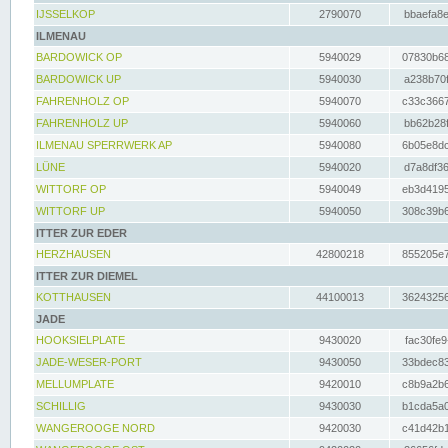
IJSSELKOP
2790070
bbaefa8e
ILMENAU
BARDOWICK OP
5940029
07830b68
BARDOWICK UP
5940030
a238b70f
FAHRENHOLZ OP
5940070
c33c3667
FAHRENHOLZ UP
5940060
bb62b28f
ILMENAU SPERRWERK AP
5940080
6b05e8dc
LÜNE
5940020
d7a8df36
WITTORF OP
5940049
eb3d4195
WITTORF UP
5940050
308c39b6
ITTER ZUR EDER
HERZHAUSEN
42800218
855205e7
ITTER ZUR DIEMEL
KOTTHAUSEN
44100013
36243256
JADE
HOOKSIELPLATE
9430020
fac30fe9
JADE-WESER-PORT
9430050
33bdec83
MELLUMPLATE
9420010
c8b9a2b6
SCHILLIG
9430030
b1cda5a0
WANGEROOGE NORD
9420030
c41d42b1