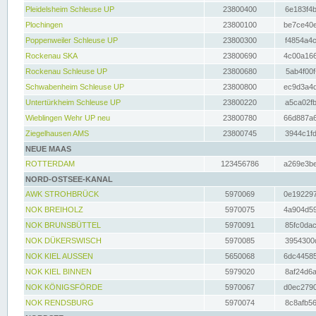
Pleidelsheim Schleuse UP
23800400
6e183f4b
Plochingen
23800100
be7ce40e
Poppenweiler Schleuse UP
23800300
f4854a4c
Rockenau SKA
23800690
4c00a166
Rockenau Schleuse UP
23800680
5ab4f00f
Schwabenheim Schleuse UP
23800800
ec9d3a4d
Untertürkheim Schleuse UP
23800220
a5ca02fb
Wieblingen Wehr UP neu
23800780
66d887a6
Ziegelhausen AMS
23800745
3944c1fd
NEUE MAAS
ROTTERDAM
123456786
a269e3be
NORD-OSTSEE-KANAL
AWK STROHBRÜCK
5970069
0e192297
NOK BREIHOLZ
5970075
4a904d59
NOK BRUNSBÜTTEL
5970091
85fc0dac
NOK DÜKERSWISCH
5970085
3954300d
NOK KIEL AUSSEN
5650068
6dc44585
NOK KIEL BINNEN
5979020
8af24d6a
NOK KÖNIGSFÖRDE
5970067
d0ec2790
NOK RENDSBURG
5970074
8c8afb56