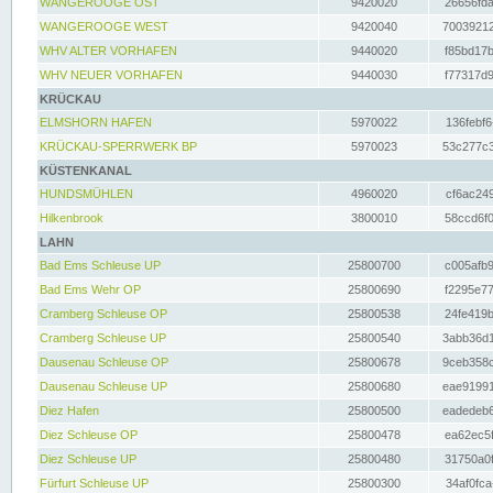
WANGEROOGE OST
9420020
26656fda
WANGEROOGE WEST
9420040
70039212
WHV ALTER VORHAFEN
9440020
f85bd17b
WHV NEUER VORHAFEN
9440030
f77317d9
KRÜCKAU
ELMSHORN HAFEN
5970022
136febf6
KRÜCKAU-SPERRWERK BP
5970023
53c277c3
KÜSTENKANAL
HUNDSMÜHLEN
4960020
cf6ac249
Hilkenbrook
3800010
58ccd6f0
LAHN
Bad Ems Schleuse UP
25800700
c005afb9
Bad Ems Wehr OP
25800690
f2295e77
Cramberg Schleuse OP
25800538
24fe419b
Cramberg Schleuse UP
25800540
3abb36d1
Dausenau Schleuse OP
25800678
9ceb358c
Dausenau Schleuse UP
25800680
eae91991
Diez Hafen
25800500
eadedeb6
Diez Schleuse OP
25800478
ea62ec5f
Diez Schleuse UP
25800480
31750a0f
Fürfurt Schleuse UP
25800300
34af0fca