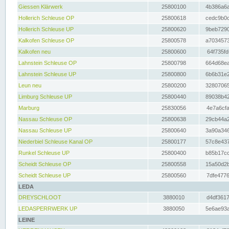
Giessen Klärwerk
25800100
4b386a6a
Hollerich Schleuse OP
25800618
cedc9b0c
Hollerich Schleuse UP
25800620
9beb7290
Kalkofen Schleuse OP
25800578
a7034573
Kalkofen neu
25800600
64f735fd
Lahnstein Schleuse OP
25800798
664d68ea
Lahnstein Schleuse UP
25800800
6b6b31e2
Leun neu
25800200
32807065
Limburg Schleuse UP
25800440
89038b42
Marburg
25830056
4e7a6cfa
Nassau Schleuse OP
25800638
29cb44a2
Nassau Schleuse UP
25800640
3a90a346
Niederbiel Schleuse Kanal OP
25800177
57c8e437
Runkel Schleuse UP
25800400
b85b17cc
Scheidt Schleuse OP
25800558
15a50d2b
Scheidt Schleuse UP
25800560
7dfe4776
LEDA
DREYSCHLOOT
3880010
d4df3617
LEDASPERRWERK UP
3880050
5e6ae93a
LEINE