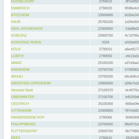
DÜSSELDORF
2750010
8f7e5f92
EMMERICH
2790020
9598e4cb
IFFEZHEIM
23500600
b02be240
KAUB
25700100
1d26e504
KEHL-KRONENHOF
23300900
23af9b02
KOBLENZ
25900700
4c7d796a
KONSTANZ-RHEIN
3329
e020e651
KÖLN
2730010
a6ee8177
LOBITH
2790050
efe13a3d
MAINZ
25100100
a37a9aa3
MANNHEIM
23700700
57090802
MAXAU
23700200
b6c6d5c8
NIERSTEIN-OPPENHEIM
23900600
d28e7ed1
Neuwied Stadt
27100370
dc407f1e
OBERWINTER
27100700
b45359df
OESTRICH
25100300
665be0fe
OTTENHEIM
23300800
787e5d63
PANNERDENSE KOP
2790060
3046493f
PHILIPPSBURG
23700500
88e972e1
PLITTERSDORF
23500700
6b774802
REES
2790010
2f025389