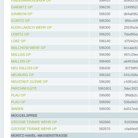
FINDENWIRUNSHIER OP
596410
a5902c55
GARWITZ UP
596230
12499527
GRABOW OP
596330
db4a69b2
GÜRITZ OP
596350
956ce5ff
KLEIN LAASCH WEHR OP
596300
25530a3e
LEWITZ OP
596250
7bbd90ad
LÜBZ OP
596140
d75442cf
MALCHOW WEHR OP
596200
bccaacb3
MALLISS OP
596390
497c29ee
MALLISS UP
596400
a64918a6
NEU KALLISS OP
596430
30739ff3
NEUBURG OP
596160
541c508a
NEUSTADT GLEWE OP
596280
c4381eb3
PARCHIM GÜTE
5961801
3dec3921
PLAU OP
596080
3ffddb2c
PLAU UP
596090
506e6b03
WAREN
596030
bd317edd
MÜGGELSPREE
GROSSE TRÄNKE WEHR OP
582660
81630fdd
GROSSE TRÄNKE WEHR UP
582670
cfad4ee5
MÜRITZ-HAVEL-WASSERSTRASSE