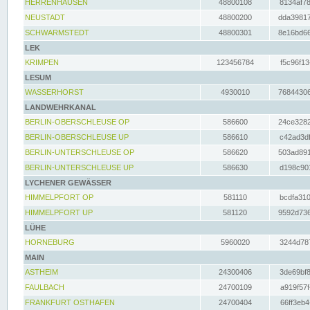
HERRENHAUSEN
48800108
8134af78
NEUSTADT
48800200
dda39817
SCHWARMSTEDT
48800301
8e16bd66
LEK
KRIMPEN
123456784
f5c96f13
LESUM
WASSERHORST
4930010
76844306
LANDWEHRKANAL
BERLIN-OBERSCHLEUSE OP
586600
24ce3282
BERLIN-OBERSCHLEUSE UP
586610
c42ad3df
BERLIN-UNTERSCHLEUSE OP
586620
503ad891
BERLIN-UNTERSCHLEUSE UP
586630
d198c901
LYCHENER GEWÄSSER
HIMMELPFORT OP
581110
bcdfa310
HIMMELPFORT UP
581120
9592d736
LÜHE
HORNEBURG
5960020
3244d787
MAIN
ASTHEIM
24300406
3de69bf8
FAULBACH
24700109
a919f57f
FRANKFURT OSTHAFEN
24700404
66ff3eb4