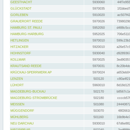
GEESTHACHT
5930060
44f7e955
GLÜCKSTADT
5970035
1f1bbed7
GORLEBEN
5910020
ac507f42
GRAUERORT REEDE
5970026
7398029b
HAMBURG ST. PAULI
5952050
d488c5cc
HAMBURG-HARBURG
5952025
706e5110
HETLINGEN
5970010
599c23b1
HITZACKER
5920010
a26e57c9
HOHNSTORF
5930040
d9289367
KOLLMAR
5970025
3ed90357
KRAUTSAND REEDE
5970031
8c20b4dc
KRÜCKAU-SPERRWERK AP
5970024
a653eb04
LENZEN
503120
c80a4f21
LÜHORT
5960010
8d18d129
MAGDEBURG-BUCKAU
502170
b8567c1e
MAGDEBURG-STROMBRÜCKE
502180
ccccb57f
MEISSEN
501080
24440872
MÜGGENDORF
503070
48f2661f
MÜHLBERG
501160
16b9b4e7
NEU DARCHAU
5930010
67d6e882
NIEGRIPP AP
502240
3adf88fd