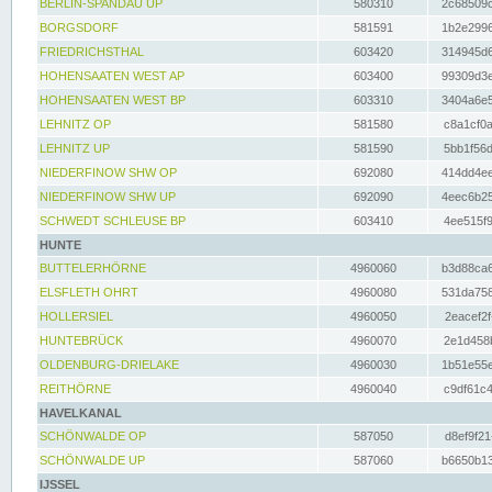
BERLIN-SPANDAU UP
580310
2c68509c
BORGSDORF
581591
1b2e2996
FRIEDRICHSTHAL
603420
314945d6
HOHENSAATEN WEST AP
603400
99309d3e
HOHENSAATEN WEST BP
603310
3404a6e5
LEHNITZ OP
581580
c8a1cf0a
LEHNITZ UP
581590
5bb1f56d
NIEDERFINOW SHW OP
692080
414dd4ee
NIEDERFINOW SHW UP
692090
4eec6b25
SCHWEDT SCHLEUSE BP
603410
4ee515f9
HUNTE
BUTTELERHÖRNE
4960060
b3d88ca6
ELSFLETH OHRT
4960080
531da758
HOLLERSIEL
4960050
2eacef2f
HUNTEBRÜCK
4960070
2e1d458b
OLDENBURG-DRIELAKE
4960030
1b51e55e
REITHÖRNE
4960040
c9df61c4
HAVELKANAL
SCHÖNWALDE OP
587050
d8ef9f21
SCHÖNWALDE UP
587060
b6650b13
IJSSEL