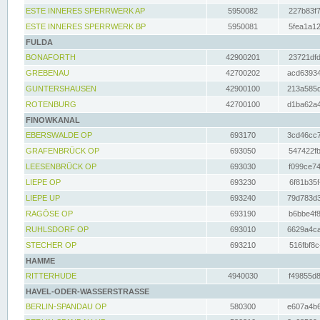
ESTE INNERES SPERRWERK AP
5950082
227b83f7
ESTE INNERES SPERRWERK BP
5950081
5fea1a12
FULDA
BONAFORTH
42900201
23721dfd
GREBENAU
42700202
acd63934
GUNTERSHAUSEN
42900100
213a585d
ROTENBURG
42700100
d1ba62a4
FINOWKANAL
EBERSWALDE OP
693170
3cd46cc7
GRAFENBRÜCK OP
693050
547422fb
LEESENBRÜCK OP
693030
f099ce74
LIEPE OP
693230
6f81b35f
LIEPE UP
693240
79d783d3
RAGÖSE OP
693190
b6bbe4f8
RUHLSDORF OP
693010
6629a4ca
STECHER OP
693210
516fbf8c
HAMME
RITTERHUDE
4940030
f49855d8
HAVEL-ODER-WASSERSTRASSE
BERLIN-SPANDAU OP
580300
e607a4b6