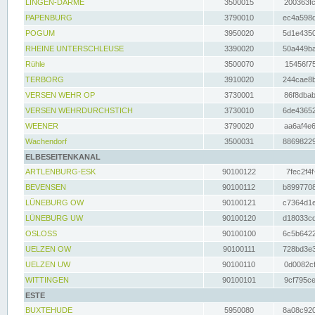
LINGEN-DARME
3500015
200363fc
PAPENBURG
3790010
ec4a598d
POGUM
3950020
5d1e4350
RHEINE UNTERSCHLEUSE
3390020
50a449ba
Rühle
3500070
15456f75
TERBORG
3910020
244cae8b
VERSEN WEHR OP
3730001
86f8dbab
VERSEN WEHRDURCHSTICH
3730010
6de43652
WEENER
3790020
aa6af4e6
Wachendorf
3500031
88698229
ELBESEITENKANAL
ARTLENBURG-ESK
90100122
7fec2f4f
BEVENSEN
90100112
b8997708
LÜNEBURG OW
90100121
c7364d1e
LÜNEBURG UW
90100120
d18033cd
OSLOSS
90100100
6c5b6422
UELZEN OW
90100111
728bd3e3
UELZEN UW
90100110
0d0082cf
WITTINGEN
90100101
9cf795ce
ESTE
BUXTEHUDE
5950080
8a08c920