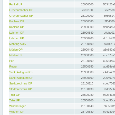
Fankel UP
26900300
583420a8
Grevenmacher OP
2610180
6e72bebf
Grevenmacher UP
26100200
69308142
Koblenz OP
26900880
3f64ff08
Koblenz UP
26900900
9dbcac54
Lehmen OP
26900680
d0abe01a
Lehmen UP
26900700
dc1bb420
Mehring AMS
26700100
4c1b6f17
Müden OP
26900480
a5c880a3
Müden UP
26900500
edc67ca3
Perl
26100100
c263ea53
Ruwer
26500150
abd34ee6
Sankt Aldegund OP
26900080
e4d6a271
Sankt Aldegund UP
26900100
20640279
Stadtbredimus OP
26100110
cceb7060
Stadtbredimus UP
26100130
dfdf753b
Trier OP
26500080
9d2b4126
Trier UP
26500100
3bec53ca
Wincheringen
26100140
bb5560fc
Wintrich OP
26700380
cb4789e4