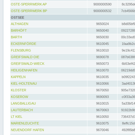
OSTE-SPERRWERK AP
9000000590
8c3295dc
OSTE-SPERRWERK BP
9000000532
7cb4566b
OSTSEE
ALTHAGEN
9650024
b8d05bf9
BARHÖFT
9650040
09227288
BARTH
9650030
00c33ed9
ECKERNFÖRDE
9610045
1faa9b2c
FLENSBURG
9610010
9e19c411
GREIFSWALD OIE
9690078
087b6386
GREIFSWALD-WIECK
9650073
6b53ef42
HEILIGENHAFEN
9610070
06219dd9
KAPPELN
9610035
b09f2243
KIEL-HOLTENAU
9610066
3ad4013f
KLOSTER
9670050
905e7328
KOSEROW
9690093
c0f33a36
LANGBALLIGAU
9610015
5a33bf14
LAUTERBACH
9670063
91922b9b
LT KIEL
9610050
736437d7
MARIENLEUCHTE
9610075
8effc15d
NEUENDORF HAFEN
9670046
492f85b8