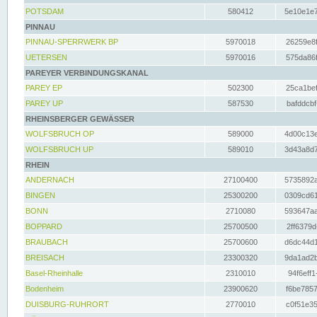
POTSDAM
580412
5e10e1e7
PINNAU
PINNAU-SPERRWERK BP
5970018
26259e8f
UETERSEN
5970016
575da86f
PAREYER VERBINDUNGSKANAL
PAREY EP
502300
25ca1bef
PAREY UP
587530
bafddcbf
RHEINSBERGER GEWÄSSER
WOLFSBRUCH OP
589000
4d00c13e
WOLFSBRUCH UP
589010
3d43a8d7
RHEIN
ANDERNACH
27100400
5735892a
BINGEN
25300200
0309cd61
BONN
2710080
593647aa
BOPPARD
25700500
2ff6379d
BRAUBACH
25700600
d6dc44d1
BREISACH
23300320
9da1ad2b
Basel-Rheinhalle
2310010
94f6eff1
Bodenheim
23900620
f6be7857
DUISBURG-RUHRORT
2770010
c0f51e35