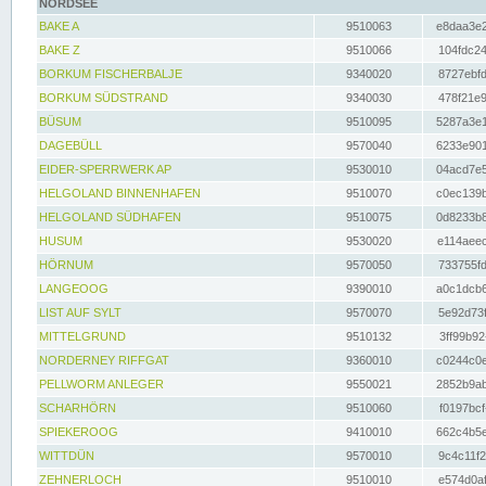
NORDSEE
BAKE A
9510063
e8daa3e2
BAKE Z
9510066
104fdc24
BORKUM FISCHERBALJE
9340020
8727ebfd
BORKUM SÜDSTRAND
9340030
478f21e9
BÜSUM
9510095
5287a3e1
DAGEBÜLL
9570040
6233e901
EIDER-SPERRWERK AP
9530010
04acd7e5
HELGOLAND BINNENHAFEN
9510070
c0ec139b
HELGOLAND SÜDHAFEN
9510075
0d8233b8
HUSUM
9530020
e114aeec
HÖRNUM
9570050
733755fd
LANGEOOG
9390010
a0c1dcb6
LIST AUF SYLT
9570070
5e92d73f
MITTELGRUND
9510132
3ff99b92
NORDERNEY RIFFGAT
9360010
c0244c0e
PELLWORM ANLEGER
9550021
2852b9ab
SCHARHÖRN
9510060
f0197bcf
SPIEKEROOG
9410010
662c4b5e
WITTDÜN
9570010
9c4c11f2
ZEHNERLOCH
9510010
e574d0af