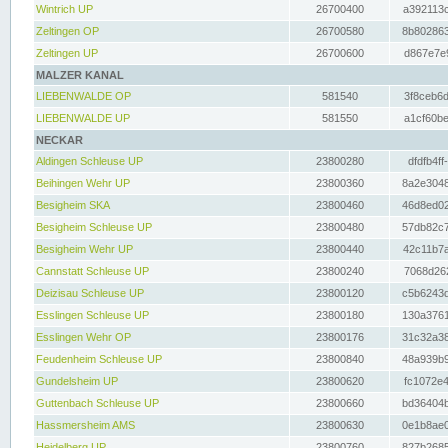
Wintrich UP
26700400
a392113c
Zeltingen OP
26700580
8b802863
Zeltingen UP
26700600
d867e7e9
MALZER KANAL
LIEBENWALDE OP
581540
3f8ceb6d
LIEBENWALDE UP
581550
a1cf60be
NECKAR
Aldingen Schleuse UP
23800280
dfdfb4ff
Beihingen Wehr UP
23800360
8a2e3048
Besigheim SKA
23800460
46d8ed02
Besigheim Schleuse UP
23800480
57db82c7
Besigheim Wehr UP
23800440
42c11b7a
Cannstatt Schleuse UP
23800240
7068d262
Deizisau Schleuse UP
23800120
c5b6243d
Esslingen Schleuse UP
23800180
130a3761
Esslingen Wehr OP
23800176
31c32a38
Feudenheim Schleuse UP
23800840
48a939b9
Gundelsheim UP
23800620
fc1072e4
Guttenbach Schleuse UP
23800660
bd36404b
Hassmersheim AMS
23800630
0e1b8ae0
Heidelberg UP
23800760
827b2685