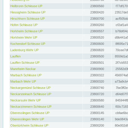
Heilbronn Schleuse UP
23800560
f77df170
Hessigheim Schleuse UP
23800420
23517de9
Hirschhorn Schleuse UP
23800700
acf505dd
Hofen Schleuse UP
23800260
cf2af1a4
Horkheim Schleuse UP
23800557
b76bf04c
Horkheim Wehr UP
23800520
d9b441a5
Kochendorf Schleuse UP
23800600
8f695e71
Ladenburg Wehr UP
23800820
70cee7df
Lauffen
23800500
8559d1a0
Lauffen Schleuse UP
23800501
2f7cb553
Mannheim Neckar
23800900
25582d3f
Marbach Schleuse UP
23800322
456974a8
Marbach Wehr UP
23800320
a73a9cb4
Neckargemünd Schleuse UP
23800740
7be3ff2e
Neckarsteinach Schleuse UP
23800720
d64d07f7
Neckarsulm Wehr UP
23800580
845944f8
Neckarzimmern Schleuse UP
23800640
f00c7183
Oberesslingen Schleuse UP
23800145
cbfae6bc
Oberesslingen Wehr UP
23800140
9de0843a
Obertürkheim Schleuse UP
23800200
80e002d8