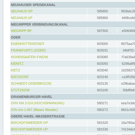
NEUHAUSER SPEISEKANAL
NEUHAUS OP
585850
963bdc26
NEUHAUS UP
585860
bf48cefd
NIEGRIPPER VERBINDUNGSKANAL
NIEGRIPP BP
587500
e506460f
ODER
EISENHÜTTENSTADT
603000
8675aa70
FRANKFURT1 (ODER)
603031
bffdf7f2
HOHENSAATEN-FINOW
603080
f7a639a4
KIENITZ
603050
6298a8f9
KIETZ
603040
16258271
RATZDORF
603140
ca3f535b
SCHWEDT-ODERBRÜCKE
603130
e28babaa
STÜTZKOW
603100
30bff0df
ORANIENBURGER HAVEL
OHV KM 3.014 (HOCHSPANNUNG)
580271
eea7e3dc
OHv km 1.467 (Blaues Wunder)
580272
8b51c505
OBERE HAVEL-WASSERSTRASSE
BISCHOFSWERDER OP
581520
16a780aa
BISCHOFSWERDER UP
581530
74134dc6