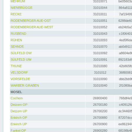
MEHRUM
31010071
be05603a
NIENBRÜGGE
31010044
864a8111
RECKE
31010011
7af19499
RODENBERGER AUE-OST
31010051
6288de60
RODENBERGER AUE-WEST
31010052
eb24b5a3
RUSBEND
31010043
c1f06401
RÜHEN
31010093
4ed5f6da
SEHNDE
31010070
ab0d9117
SÜLFELD OW
31010092
a8604e8f
SÜLFELD UW
31010091
892183d6
THUNE
31010080
42b865fb
VELSDORF
3101012
36f80081
VORSFELDE
31010090
dbb2bb9f
WARBER GRABEN
31010040
2f1080ba
MOSEL
Cochem
26900400
768df4e9
Detzem OP
26700180
c40912fd
Detzem UP
26700200
dc344605
Enkirch OP
26700880
87207dcd
Enkirch UP
26700900
ee861944
Fankel OP
26900280
68198b48