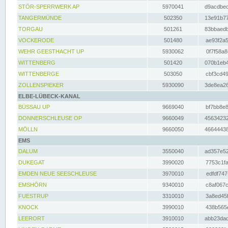
STÖR-SPERRWERK AP
5970041
d9acdbec
TANGERMÜNDE
502350
13e91b77
TORGAU
501261
83bbaedb
VOCKERODE
501480
ae93f2a5
WEHR GEESTHACHT UP
5930062
0f7f58a8
WITTENBERG
501420
070b1eb4
WITTENBERGE
503050
cbf3cd49
ZOLLENSPIEKER
5930090
3de8ea26
ELBE-LÜBECK-KANAL
BÜSSAU UP
9669040
bf7bb8e8
DONNERSCHLEUSE OP
9660049
45634232
MÖLLN
9660050
46644438
EMS
DALUM
3550040
ad357e52
DUKEGAT
3990020
7753c1fa
EMDEN NEUE SEESCHLEUSE
3970010
edfdf747
EMSHÖRN
9340010
c8af067c
FUESTRUP
3310010
3a8ed45f
KNOCK
3990010
438b565e
LEERORT
3910010
abb23dad