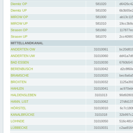
Diemitz OP
581020
d6426c42
Diemitz UP
581030
6b3b55e2
MIROW OP
581000
ab13c115
MIROW UP
581010
19cc3b9a
Strasen OP
581060
117877ec
Strasen UP
581070
2cc40997
MITTELLANDKANAL
ANDERTEN OW
31010061
bc20d819
ANDERTEN UW
31010060
dd41a7d6
BAD ESSEN
31010030
6760b547
BERENBUSCH
31010042
d2c8f60e
BRAMSCHE
31010020
bec8a6a5
BROXTEN
31010032
1125a391
HAHLEN
31010041
ac970eb0
HALDENSLEBEN
3101013
90d92801
HANN. LIST
31010062
27dfd137
HÖRSTEL
31010010
6c7c180f
KANALBRÜCKE
3101018
32b997c2
LOHNDE
31010050
516c4814
LÜBBECKE
31010031
c2aa9164