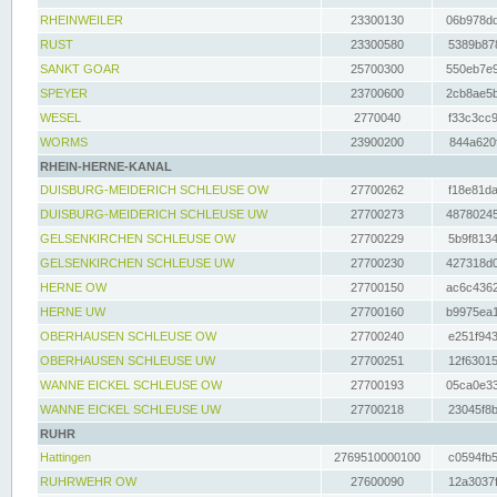
RHEINWEILER
23300130
06b978dd
RUST
23300580
5389b878
SANKT GOAR
25700300
550eb7e9
SPEYER
23700600
2cb8ae5b
WESEL
2770040
f33c3cc9
WORMS
23900200
844a620f
RHEIN-HERNE-KANAL
DUISBURG-MEIDERICH SCHLEUSE OW
27700262
f18e81da
DUISBURG-MEIDERICH SCHLEUSE UW
27700273
48780245
GELSENKIRCHEN SCHLEUSE OW
27700229
5b9f8134
GELSENKIRCHEN SCHLEUSE UW
27700230
427318d0
HERNE OW
27700150
ac6c4362
HERNE UW
27700160
b9975ea1
OBERHAUSEN SCHLEUSE OW
27700240
e251f943
OBERHAUSEN SCHLEUSE UW
27700251
12f63015
WANNE EICKEL SCHLEUSE OW
27700193
05ca0e33
WANNE EICKEL SCHLEUSE UW
27700218
23045f8b
RUHR
Hattingen
2769510000100
c0594fb5
RUHRWEHR OW
27600090
12a3037f