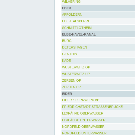
WILHERING
EDER
AFFOLDERN
EDERTALSPERRE
SCHMITTLOTHEIM
ELBE-HAVEL-KANAL
BURG
DETERSHAGEN
GENTHIN
KADE
WUSTERWITZ OP
WUSTERWITZ UP
ZERBEN OP
ZERBEN UP
EIDER
EIDER-SPERRWERK BP
FRIEDRICHSTADT STRASSENBRÜCKE
LEXFÄHRE OBERWASSER
LEXFÄHRE UNTERWASSER
NORDFELD OBERWASSER
NORDFELD UNTERWASSER