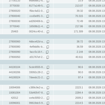
27700133
e6b68bc2-6...
15.9
08.08.2026 13
3770030
8177a148-5...
213.07
08.08.2026 13
27800020
f5bc4a51-0...
39.32
08.08.2026 13
27800040
ccd3e8f1-3...
70.315
08.08.2026 13
27800030
ed260406-b...
72.49
08.08.2026 13
3770040
16508b11-4...
217.86
08.08.2026 13
25463
0024cc40-d...
171.309
08.08.2026 13
27800060
4dbce62d-a...
38.72
08.08.2026 13
27800080
4ef9dd9c-b...
36.59
08.08.2026 13
27800090
facc5c16-f...
2.144
08.08.2026 13
27800050
d31767ef-2...
40.611
08.08.2026 13
44100104
5cdc6555-8...
90.6
08.08.2026 13
44100206
33092c28-2...
90.0
08.08.2026 13
44100024
7deedc21-2...
97.4
08.08.2026 13
10094006
c389c9e2-a...
2223.1
08.08.2026 13
10081004
53d40547-8...
2284.4
08.08.2026 13
42012
ce4e3050-2...
2009.2
08.08.2026 13
10096001
99619dc5-9...
2214.5
08.08.2026 13