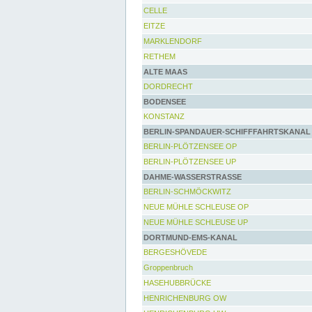
CELLE
EITZE
MARKLENDORF
RETHEM
ALTE MAAS
DORDRECHT
BODENSEE
KONSTANZ
BERLIN-SPANDAUER-SCHIFFFAHRTSKANAL
BERLIN-PLÖTZENSEE OP
BERLIN-PLÖTZENSEE UP
DAHME-WASSERSTRASSE
BERLIN-SCHMÖCKWITZ
NEUE MÜHLE SCHLEUSE OP
NEUE MÜHLE SCHLEUSE UP
DORTMUND-EMS-KANAL
BERGESHÖVEDE
Groppenbruch
HASEHUBBRÜCKE
HENRICHENBURG OW