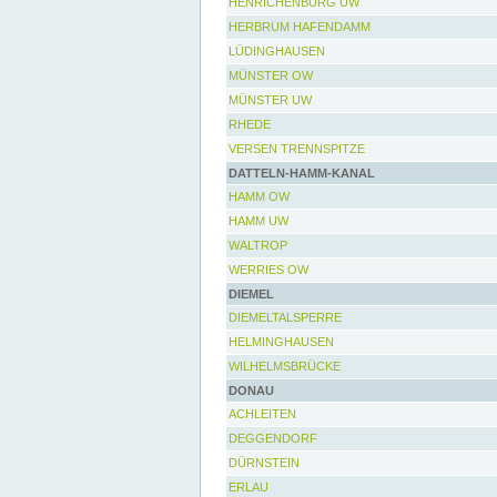
HENRICHENBURG UW
HERBRUM HAFENDAMM
LÜDINGHAUSEN
MÜNSTER OW
MÜNSTER UW
RHEDE
VERSEN TRENNSPITZE
DATTELN-HAMM-KANAL
HAMM OW
HAMM UW
WALTROP
WERRIES OW
DIEMEL
DIEMELTALSPERRE
HELMINGHAUSEN
WILHELMSBRÜCKE
DONAU
ACHLEITEN
DEGGENDORF
DÜRNSTEIN
ERLAU