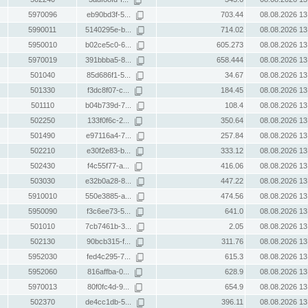
5970096
eb90bd3f-5...
703.44
08.08.2026 13
5990011
5140295e-b...
714.02
08.08.2026 13
5950010
b02ce5c0-6...
605.273
08.08.2026 13
5970019
391bbba5-8...
658.444
08.08.2026 13
501040
85d686f1-5...
34.67
08.08.2026 13
501330
f3dc8f07-c...
184.45
08.08.2026 13
501110
b04b739d-7...
108.4
08.08.2026 13
502250
133f0f6c-2...
350.64
08.08.2026 13
501490
e97116a4-7...
257.84
08.08.2026 13
502210
e30f2e83-b...
333.12
08.08.2026 13
502430
f4c55f77-a...
416.06
08.08.2026 13
503030
e32b0a28-8...
447.22
08.08.2026 13
5910010
550e3885-a...
474.56
08.08.2026 13
5950090
f3c6ee73-5...
641.0
08.08.2026 13
501010
7cb7461b-3...
2.05
08.08.2026 13
502130
90bcb315-f...
311.76
08.08.2026 13
5952030
fed4c295-7...
615.3
08.08.2026 13
5952060
816affba-0...
628.9
08.08.2026 13
5970013
80f0fc4d-9...
654.9
08.08.2026 13
502370
de4cc1db-5...
396.11
08.08.2026 13