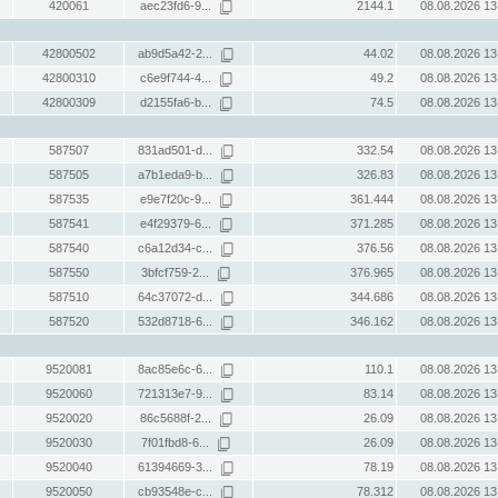
420061
aec23fd6-9...
2144.1
08.08.2026 13
42800502
ab9d5a42-2...
44.02
08.08.2026 13
42800310
c6e9f744-4...
49.2
08.08.2026 13
42800309
d2155fa6-b...
74.5
08.08.2026 13
587507
831ad501-d...
332.54
08.08.2026 13
587505
a7b1eda9-b...
326.83
08.08.2026 13
587535
e9e7f20c-9...
361.444
08.08.2026 13
587541
e4f29379-6...
371.285
08.08.2026 13
587540
c6a12d34-c...
376.56
08.08.2026 13
587550
3bfcf759-2...
376.965
08.08.2026 13
587510
64c37072-d...
344.686
08.08.2026 13
587520
532d8718-6...
346.162
08.08.2026 13
9520081
8ac85e6c-6...
110.1
08.08.2026 13
9520060
721313e7-9...
83.14
08.08.2026 13
9520020
86c5688f-2...
26.09
08.08.2026 13
9520030
7f01fbd8-6...
26.09
08.08.2026 13
9520040
61394669-3...
78.19
08.08.2026 13
9520050
cb93548e-c...
78.312
08.08.2026 13