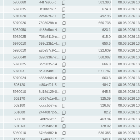
5930060
44f7e955-c...
583.393
08.08.2026 13
5970035
1f1bbed7-c...
674.0
08.08.2026 13
5910020
ac507f42-1...
492.95
08.08.2026 13
5970026
7398029b-c...
660.738
08.08.2026 13
5952050
d488c5cc-4...
623.1
08.08.2026 13
5952025
706e5110-c...
615.0
08.08.2026 13
5970010
599c23b1-4...
650.5
08.08.2026 13
5920010
a26e57c9-1...
522.639
08.08.2026 13
5930040
d9289367-c...
568.987
08.08.2026 13
5970025
3ed90357-4...
666.9
08.08.2026 13
5970031
8c20b4dc-1...
671.787
08.08.2026 13
5970024
a653eb04-d...
663.3
08.08.2026 13
503120
c80a4f21-5...
484.7
08.08.2026 13
5960010
8d18d129-0...
645.5
08.08.2026 13
502170
b8567c1e-8...
325.39
08.08.2026 13
502180
ccccb57f-a...
326.67
08.08.2026 13
501080
24440872-5...
82.2
08.08.2026 13
503070
48f2661f-f...
463.94
08.08.2026 13
501160
16b9b4e7-b...
128.02
08.08.2026 13
5930010
67d6e882-b...
536.385
08.08.2026 13
502240
3adf88fd-f...
343.6
08.08.2026 13