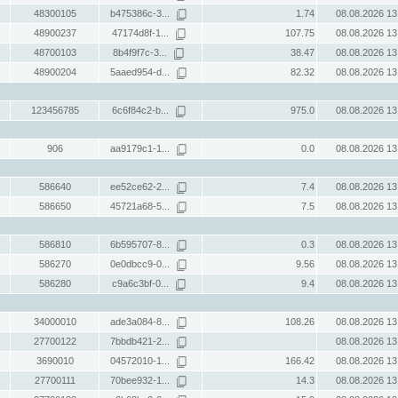
48300105
b475386c-3...
1.74
08.08.2026 13
48900237
47174d8f-1...
107.75
08.08.2026 13
48700103
8b4f9f7c-3...
38.47
08.08.2026 13
48900204
5aaed954-d...
82.32
08.08.2026 13
123456785
6c6f84c2-b...
975.0
08.08.2026 13
906
aa9179c1-1...
0.0
08.08.2026 13
586640
ee52ce62-2...
7.4
08.08.2026 13
586650
45721a68-5...
7.5
08.08.2026 13
586810
6b595707-8...
0.3
08.08.2026 13
586270
0e0dbcc9-0...
9.56
08.08.2026 13
586280
c9a6c3bf-0...
9.4
08.08.2026 13
34000010
ade3a084-8...
108.26
08.08.2026 13
27700122
7bbdb421-2...
08.08.2026 13
3690010
04572010-1...
166.42
08.08.2026 13
27700111
70bee932-1...
14.3
08.08.2026 13