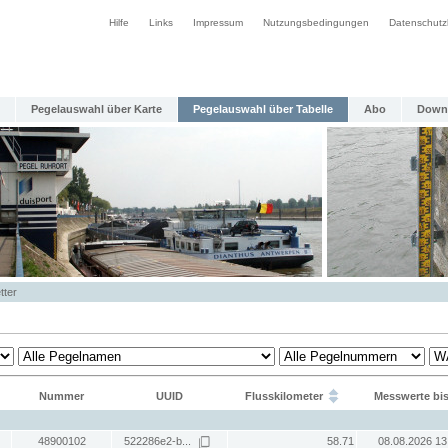
Hilfe
Links
Impressum
Nutzungsbedingungen
Datenschutz
Pegelauswahl über Karte
Pegelauswahl über Tabelle
Abo
Down
tter
Nummer
UUID
Flusskilometer
Messwerte bi
48900102
522286e2-b...
58.71
08.08.2026 13