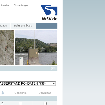
hinweise
Einstellungen
loads
Webservices
s
Ganglinie
Download
:15