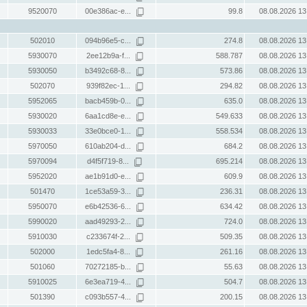
9520070
00e386ac-e...
99.8
08.08.2026 13
502010
094b96e5-c...
274.8
08.08.2026 13
5930070
2ee12b9a-f...
588.787
08.08.2026 13
5930050
b3492c68-8...
573.86
08.08.2026 13
502070
939f82ec-1...
294.82
08.08.2026 13
5952065
bacb459b-0...
635.0
08.08.2026 13
5930020
6aa1cd8e-e...
549.633
08.08.2026 13
5930033
33e0bce0-1...
558.534
08.08.2026 13
5970050
610ab204-d...
684.2
08.08.2026 13
5970094
d4f5f719-8...
695.214
08.08.2026 13
5952020
ae1b91d0-e...
609.9
08.08.2026 13
501470
1ce53a59-3...
236.31
08.08.2026 13
5950070
e6b42536-6...
634.42
08.08.2026 13
5990020
aad49293-2...
724.0
08.08.2026 13
5910030
c233674f-2...
509.35
08.08.2026 13
502000
1edc5fa4-8...
261.16
08.08.2026 13
501060
70272185-b...
55.63
08.08.2026 13
5910025
6e3ea719-4...
504.7
08.08.2026 13
501390
c093b557-4...
200.15
08.08.2026 13