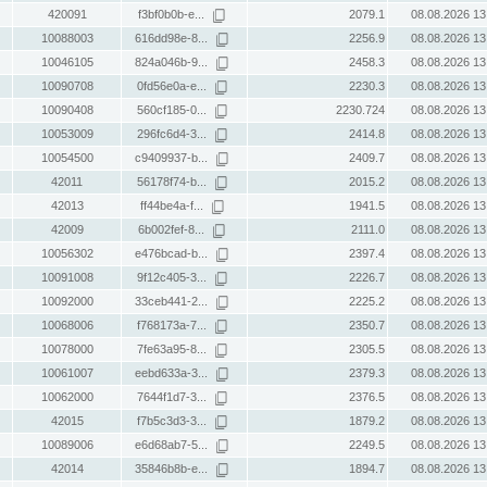
420091
f3bf0b0b-e...
2079.1
08.08.2026 13
10088003
616dd98e-8...
2256.9
08.08.2026 13
10046105
824a046b-9...
2458.3
08.08.2026 13
10090708
0fd56e0a-e...
2230.3
08.08.2026 13
10090408
560cf185-0...
2230.724
08.08.2026 13
10053009
296fc6d4-3...
2414.8
08.08.2026 13
10054500
c9409937-b...
2409.7
08.08.2026 13
42011
56178f74-b...
2015.2
08.08.2026 13
42013
ff44be4a-f...
1941.5
08.08.2026 13
42009
6b002fef-8...
2111.0
08.08.2026 13
10056302
e476bcad-b...
2397.4
08.08.2026 13
10091008
9f12c405-3...
2226.7
08.08.2026 13
10092000
33ceb441-2...
2225.2
08.08.2026 13
10068006
f768173a-7...
2350.7
08.08.2026 13
10078000
7fe63a95-8...
2305.5
08.08.2026 13
10061007
eebd633a-3...
2379.3
08.08.2026 13
10062000
7644f1d7-3...
2376.5
08.08.2026 13
42015
f7b5c3d3-3...
1879.2
08.08.2026 13
10089006
e6d68ab7-5...
2249.5
08.08.2026 13
42014
35846b8b-e...
1894.7
08.08.2026 13