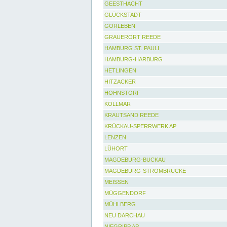
GEESTHACHT
GLÜCKSTADT
GORLEBEN
GRAUERORT REEDE
HAMBURG ST. PAULI
HAMBURG-HARBURG
HETLINGEN
HITZACKER
HOHNSTORF
KOLLMAR
KRAUTSAND REEDE
KRÜCKAU-SPERRWERK AP
LENZEN
LÜHORT
MAGDEBURG-BUCKAU
MAGDEBURG-STROMBRÜCKE
MEISSEN
MÜGGENDORF
MÜHLBERG
NEU DARCHAU
NIEGRIPP AP