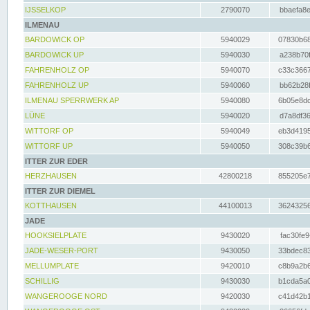
IJSSELKOP
2790070
bbaefa8e
ILMENAU
BARDOWICK OP
5940029
07830b68
BARDOWICK UP
5940030
a238b70f
FAHRENHOLZ OP
5940070
c33c3667
FAHRENHOLZ UP
5940060
bb62b28f
ILMENAU SPERRWERK AP
5940080
6b05e8dc
LÜNE
5940020
d7a8df36
WITTORF OP
5940049
eb3d4195
WITTORF UP
5940050
308c39b6
ITTER ZUR EDER
HERZHAUSEN
42800218
855205e7
ITTER ZUR DIEMEL
KOTTHAUSEN
44100013
36243256
JADE
HOOKSIELPLATE
9430020
fac30fe9
JADE-WESER-PORT
9430050
33bdec83
MELLUMPLATE
9420010
c8b9a2b6
SCHILLIG
9430030
b1cda5a0
WANGEROOGE NORD
9420030
c41d42b1