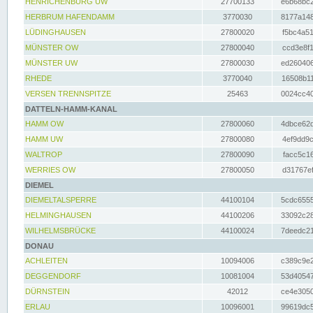
HENRICHENBURG UW
27700133
e6b68bc2
HERBRUM HAFENDAMM
3770030
8177a148
LÜDINGHAUSEN
27800020
f5bc4a51
MÜNSTER OW
27800040
ccd3e8f1
MÜNSTER UW
27800030
ed260406
RHEDE
3770040
16508b11
VERSEN TRENNSPITZE
25463
0024cc40
DATTELN-HAMM-KANAL
HAMM OW
27800060
4dbce62d
HAMM UW
27800080
4ef9dd9c
WALTROP
27800090
facc5c16
WERRIES OW
27800050
d31767ef
DIEMEL
DIEMELTALSPERRE
44100104
5cdc6555
HELMINGHAUSEN
44100206
33092c28
WILHELMSBRÜCKE
44100024
7deedc21
DONAU
ACHLEITEN
10094006
c389c9e2
DEGGENDORF
10081004
53d40547
DÜRNSTEIN
42012
ce4e3050
ERLAU
10096001
99619dc5