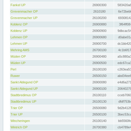
Fankel UP
26900300
583420a8
Grevenmacher OP
2610180
6e72bebf
Grevenmacher UP
26100200
69308142
Koblenz OP
26900880
3f64ff08
Koblenz UP
26900900
9dbcac54
Lehmen OP
26900680
d0abe01a
Lehmen UP
26900700
dc1bb420
Mehring AMS
26700100
4c1b6f17
Müden OP
26900480
a5c880a3
Müden UP
26900500
edc67ca3
Perl
26100100
c263ea53
Ruwer
26500150
abd34ee6
Sankt Aldegund OP
26900080
e4d6a271
Sankt Aldegund UP
26900100
20640279
Stadtbredimus OP
26100110
cceb7060
Stadtbredimus UP
26100130
dfdf753b
Trier OP
26500080
9d2b4126
Trier UP
26500100
3bec53ca
Wincheringen
26100140
bb5560fc
Wintrich OP
26700380
cb4789e4