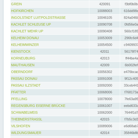
GREIN
420091
f3bf0b0b
HOFKIRCHEN
10088003
616dd98e
INGOLSTADT LUITPOLDSTRASSE
10046105
824a046b
KACHLET SCHLEUSE UP
10090708
0fd56e0a
KACHLET WEHR UP
10090408
560cf185
KELHEIM DONAU
10053009
296fc6d4
KELHEIMWINZER
10054500
c9409937
KIENSTOCK
42011
56178f74
KORNEUBURG
42013
ff44be4a
MAUTHAUSEN
42009
6b002fef
OBERNDORF
10056302
e476bcad
PASSAU DONAU
10091008
9f12c405
PASSAU ILZSTADT
10092000
33ceb441
PFATTER
10068006
f768173a
PFELLING
10078000
7fe63a95
REGENSBURG EISERNE BRÜCKE
10061007
eebd633a
SCHWABELWEIS
10062000
7644f1d7
THEBNERSTRASSL
42015
f7b5c3d3
VILSHOFEN
10089006
e6d68ab7
WILDUNGSMAUER
42014
35846b8b