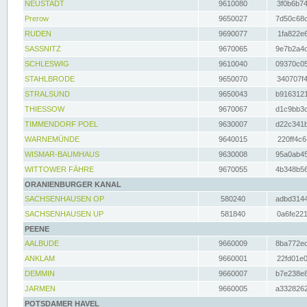
NEUSTADT
9610080
3f0b6b74
Prerow
9650027
7d50c68c
RUDEN
9690077
1fa822e6
SASSNITZ
9670065
9e7b2a4d
SCHLESWIG
9610040
09370c05
STAHLBRODE
9650070
340707f4
STRALSUND
9650043
b9163121
THIESSOW
9670067
d1c9bb3c
TIMMENDORF POEL
9630007
d22c341b
WARNEMÜNDE
9640015
220ff4c6
WISMAR-BAUMHAUS
9630008
95a0ab45
WITTOWER FÄHRE
9670055
4b348b56
ORANIENBURGER KANAL
SACHSENHAUSEN OP
580240
adbd3144
SACHSENHAUSEN UP
581840
0a6fe221
PEENE
AALBUDE
9660009
8ba772ed
ANKLAM
9660001
22fd01e0
DEMMIN
9660007
b7e238e8
JARMEN
9660005
a3328262
POTSDAMER HAVEL