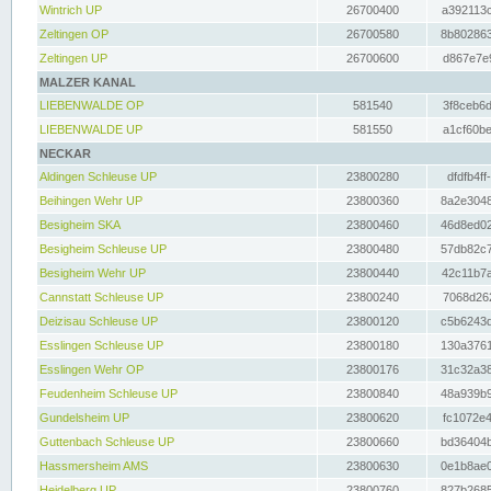
Wintrich UP
26700400
a392113c
Zeltingen OP
26700580
8b802863
Zeltingen UP
26700600
d867e7e9
MALZER KANAL
LIEBENWALDE OP
581540
3f8ceb6d
LIEBENWALDE UP
581550
a1cf60be
NECKAR
Aldingen Schleuse UP
23800280
dfdfb4ff
Beihingen Wehr UP
23800360
8a2e3048
Besigheim SKA
23800460
46d8ed02
Besigheim Schleuse UP
23800480
57db82c7
Besigheim Wehr UP
23800440
42c11b7a
Cannstatt Schleuse UP
23800240
7068d262
Deizisau Schleuse UP
23800120
c5b6243d
Esslingen Schleuse UP
23800180
130a3761
Esslingen Wehr OP
23800176
31c32a38
Feudenheim Schleuse UP
23800840
48a939b9
Gundelsheim UP
23800620
fc1072e4
Guttenbach Schleuse UP
23800660
bd36404b
Hassmersheim AMS
23800630
0e1b8ae0
Heidelberg UP
23800760
827b2685