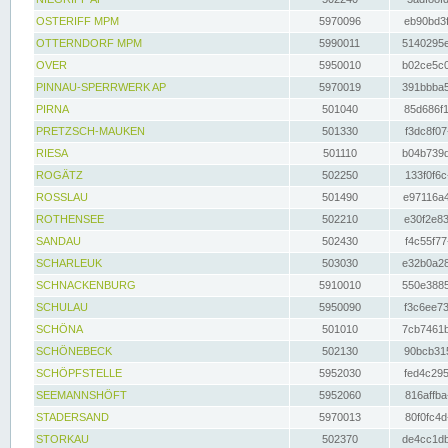
OSTERIFF MPM
5970096
eb90bd3f
OTTERNDORF MPM
5990011
5140295e
OVER
5950010
b02ce5c0
PINNAU-SPERRWERK AP
5970019
391bbba5
PIRNA
501040
85d686f1
PRETZSCH-MAUKEN
501330
f3dc8f07
RIESA
501110
b04b739d
ROGÄTZ
502250
133f0f6c
ROSSLAU
501490
e97116a4
ROTHENSEE
502210
e30f2e83
SANDAU
502430
f4c55f77
SCHARLEUK
503030
e32b0a28
SCHNACKENBURG
5910010
550e3885
SCHULAU
5950090
f3c6ee73
SCHÖNA
501010
7cb7461b
SCHÖNEBECK
502130
90bcb315
SCHÖPFSTELLE
5952030
fed4c295
SEEMANNSHÖFT
5952060
816affba
STADERSAND
5970013
80f0fc4d
STORKAU
502370
de4cc1db