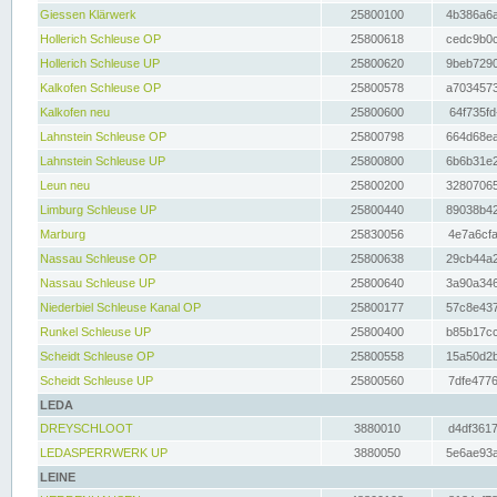
Giessen Klärwerk
25800100
4b386a6a
Hollerich Schleuse OP
25800618
cedc9b0c
Hollerich Schleuse UP
25800620
9beb7290
Kalkofen Schleuse OP
25800578
a7034573
Kalkofen neu
25800600
64f735fd
Lahnstein Schleuse OP
25800798
664d68ea
Lahnstein Schleuse UP
25800800
6b6b31e2
Leun neu
25800200
32807065
Limburg Schleuse UP
25800440
89038b42
Marburg
25830056
4e7a6cfa
Nassau Schleuse OP
25800638
29cb44a2
Nassau Schleuse UP
25800640
3a90a346
Niederbiel Schleuse Kanal OP
25800177
57c8e437
Runkel Schleuse UP
25800400
b85b17cc
Scheidt Schleuse OP
25800558
15a50d2b
Scheidt Schleuse UP
25800560
7dfe4776
LEDA
DREYSCHLOOT
3880010
d4df3617
LEDASPERRWERK UP
3880050
5e6ae93a
LEINE