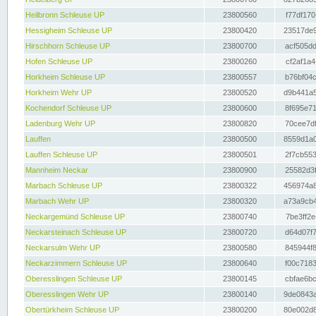
Heilbronn Schleuse UP
23800560
f77df170
Hessigheim Schleuse UP
23800420
23517de9
Hirschhorn Schleuse UP
23800700
acf505dd
Hofen Schleuse UP
23800260
cf2af1a4
Horkheim Schleuse UP
23800557
b76bf04c
Horkheim Wehr UP
23800520
d9b441a5
Kochendorf Schleuse UP
23800600
8f695e71
Ladenburg Wehr UP
23800820
70cee7df
Lauffen
23800500
8559d1a0
Lauffen Schleuse UP
23800501
2f7cb553
Mannheim Neckar
23800900
25582d3f
Marbach Schleuse UP
23800322
456974a8
Marbach Wehr UP
23800320
a73a9cb4
Neckargemünd Schleuse UP
23800740
7be3ff2e
Neckarsteinach Schleuse UP
23800720
d64d07f7
Neckarsulm Wehr UP
23800580
845944f8
Neckarzimmern Schleuse UP
23800640
f00c7183
Oberesslingen Schleuse UP
23800145
cbfae6bc
Oberesslingen Wehr UP
23800140
9de0843a
Obertürkheim Schleuse UP
23800200
80e002d8