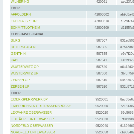
WILHERING
420061
aec23fd6
EDER
AFFOLDERN
42800502
ab9d5a42
EDERTALSPERRE
42800310
c6e9f744
SCHMITTLOTHEIM
42800309
d2155fa6
ELBE-HAVEL-KANAL
BURG
587507
831ad501
DETERSHAGEN
587505
a7b1eda9
GENTHIN
587535
e9e7f20c
KADE
587541
e4f29379
WUSTERWITZ OP
587540
c6a12d34
WUSTERWITZ UP
587550
3bfcf759
ZERBEN OP
587510
64c37072
ZERBEN UP
587520
532d8718
EIDER
EIDER-SPERRWERK BP
9520081
8ac85e6c
FRIEDRICHSTADT STRASSENBRÜCKE
9520060
721313e7
LEXFÄHRE OBERWASSER
9520020
86c5688f
LEXFÄHRE UNTERWASSER
9520030
7f01fbd8
NORDFELD OBERWASSER
9520040
61394669
NORDFELD UNTERWASSER
9520050
cb93548e