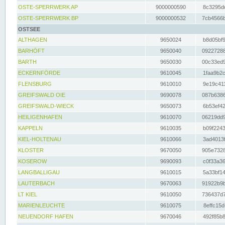
OSTE-SPERRWERK AP
9000000590
8c3295dc
OSTE-SPERRWERK BP
9000000532
7cb4566b
OSTSEE
ALTHAGEN
9650024
b8d05bf9
BARHÖFT
9650040
09227288
BARTH
9650030
00c33ed9
ECKERNFÖRDE
9610045
1faa9b2c
FLENSBURG
9610010
9e19c411
GREIFSWALD OIE
9690078
087b6386
GREIFSWALD-WIECK
9650073
6b53ef42
HEILIGENHAFEN
9610070
06219dd9
KAPPELN
9610035
b09f2243
KIEL-HOLTENAU
9610066
3ad4013f
KLOSTER
9670050
905e7328
KOSEROW
9690093
c0f33a36
LANGBALLIGAU
9610015
5a33bf14
LAUTERBACH
9670063
91922b9b
LT KIEL
9610050
736437d7
MARIENLEUCHTE
9610075
8effc15d
NEUENDORF HAFEN
9670046
492f85b8