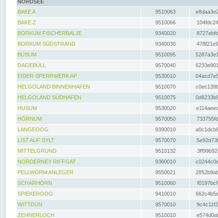
NORDSEE
BAKE A
9510063
e8daa3e2
BAKE Z
9510066
104fdc24
BORKUM FISCHERBALJE
9340020
8727ebfd
BORKUM SÜDSTRAND
9340030
478f21e9
BÜSUM
9510095
5287a3e1
DAGEBÜLL
9570040
6233e901
EIDER-SPERRWERK AP
9530010
04acd7e5
HELGOLAND BINNENHAFEN
9510070
c0ec139b
HELGOLAND SÜDHAFEN
9510075
0d8233b8
HUSUM
9530020
e114aeec
HÖRNUM
9570050
733755fd
LANGEOOG
9390010
a0c1dcb6
LIST AUF SYLT
9570070
5e92d73f
MITTELGRUND
9510132
3ff99b92
NORDERNEY RIFFGAT
9360010
c0244c0e
PELLWORM ANLEGER
9550021
2852b9ab
SCHARHÖRN
9510060
f0197bcf
SPIEKEROOG
9410010
662c4b5e
WITTDÜN
9570010
9c4c11f2
ZEHNERLOCH
9510010
e574d0af