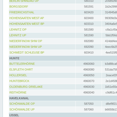
BERLIN-SPANDAU UP
580310
2c68509c
BORGSDORF
581591
1b2e2996
FRIEDRICHSTHAL
603420
314945d6
HOHENSAATEN WEST AP
603400
99309d3e
HOHENSAATEN WEST BP
603310
3404a6e5
LEHNITZ OP
581580
c8a1cf0a
LEHNITZ UP
581590
5bb1f56d
NIEDERFINOW SHW OP
692080
414dd4ee
NIEDERFINOW SHW UP
692090
4eec6b25
SCHWEDT SCHLEUSE BP
603410
4ee515f9
HUNTE
BUTTELERHÖRNE
4960060
b3d88ca6
ELSFLETH OHRT
4960080
531da758
HOLLERSIEL
4960050
2eacef2f
HUNTEBRÜCK
4960070
2e1d458b
OLDENBURG-DRIELAKE
4960030
1b51e55e
REITHÖRNE
4960040
c9df61c4
HAVELKANAL
SCHÖNWALDE OP
587050
d8ef9f21
SCHÖNWALDE UP
587060
b6650b13
IJSSEL