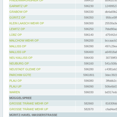
FINDENWIRUNSHIER OP
596410
a5902c55
GARWITZ UP
596230
12499527
GRABOW OP
596330
db4a69b2
GÜRITZ OP
596350
956ce5ff
KLEIN LAASCH WEHR OP
596300
25530a3e
LEWITZ OP
596250
7bbd90ad
LÜBZ OP
596140
d75442cf
MALCHOW WEHR OP
596200
bccaacb3
MALLISS OP
596390
497c29ee
MALLISS UP
596400
a64918a6
NEU KALLISS OP
596430
30739ff3
NEUBURG OP
596160
541c508a
NEUSTADT GLEWE OP
596280
c4381eb3
PARCHIM GÜTE
5961801
3dec3921
PLAU OP
596080
3ffddb2c
PLAU UP
596090
506e6b03
WAREN
596030
bd317edd
MÜGGELSPREE
GROSSE TRÄNKE WEHR OP
582660
81630fdd
GROSSE TRÄNKE WEHR UP
582670
cfad4ee5
MÜRITZ-HAVEL-WASSERSTRASSE