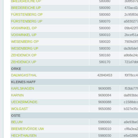
BREDEREICHE OP
580080
308f5979
BREDEREICHE UP
580090
470acd2a
FÜRSTENBERG OP
580060
2c95f83d
FÜRSTENBERG UP
580070
a5830277
VOßWINKEL OP
580000
09b422f7
VOßWINKEL UP
580010
2bcef51a
WESENBERG OP
580020
7909d3f7
WESENBERG UP
580030
da3b5de9
ZEHDENICK OP
580160
a9b8e24c
ZEHDENICK UP
580170
721d7dbf
ORKE
DALWIGKSTHAL
42840453
f0f78cc4
KLEINES HAFF
KARLSHAGEN
9690085
f53bb77f
KARNIN
9690084
da893bbd
UECKERMÜNDE
9690088
c1588dcc
WOLGAST
9650080
b327e35c
OSTE
BELUM
5980060
a9e93be0
BREMERVÖRDE UW
5980010
cf8a3ea2
HECHTHAUSEN
5980030
e5e02890