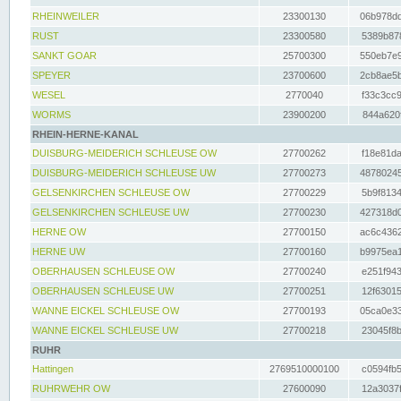
RHEINWEILER
23300130
06b978dd
RUST
23300580
5389b878
SANKT GOAR
25700300
550eb7e9
SPEYER
23700600
2cb8ae5b
WESEL
2770040
f33c3cc9
WORMS
23900200
844a620f
RHEIN-HERNE-KANAL
DUISBURG-MEIDERICH SCHLEUSE OW
27700262
f18e81da
DUISBURG-MEIDERICH SCHLEUSE UW
27700273
48780245
GELSENKIRCHEN SCHLEUSE OW
27700229
5b9f8134
GELSENKIRCHEN SCHLEUSE UW
27700230
427318d0
HERNE OW
27700150
ac6c4362
HERNE UW
27700160
b9975ea1
OBERHAUSEN SCHLEUSE OW
27700240
e251f943
OBERHAUSEN SCHLEUSE UW
27700251
12f63015
WANNE EICKEL SCHLEUSE OW
27700193
05ca0e33
WANNE EICKEL SCHLEUSE UW
27700218
23045f8b
RUHR
Hattingen
2769510000100
c0594fb5
RUHRWEHR OW
27600090
12a3037f