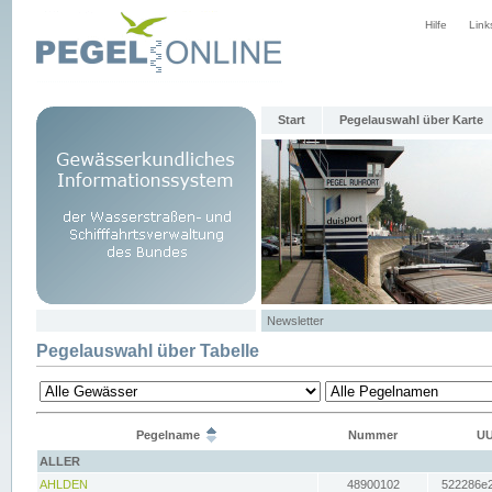
Hilfe
Link
Start
Pegelauswahl über Karte
Newsletter
Pegelauswahl über Tabelle
Pegelname
Nummer
UU
ALLER
AHLDEN
48900102
522286e2