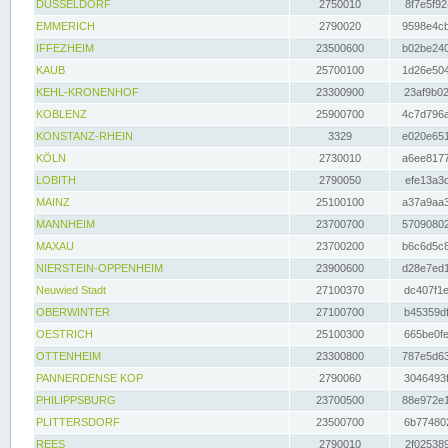
DÜSSELDORF
2750010
8f7e5f92
EMMERICH
2790020
9598e4cb
IFFEZHEIM
23500600
b02be240
KAUB
25700100
1d26e504
KEHL-KRONENHOF
23300900
23af9b02
KOBLENZ
25900700
4c7d796a
KONSTANZ-RHEIN
3329
e020e651
KÖLN
2730010
a6ee8177
LOBITH
2790050
efe13a3d
MAINZ
25100100
a37a9aa3
MANNHEIM
23700700
57090802
MAXAU
23700200
b6c6d5c8
NIERSTEIN-OPPENHEIM
23900600
d28e7ed1
Neuwied Stadt
27100370
dc407f1e
OBERWINTER
27100700
b45359df
OESTRICH
25100300
665be0fe
OTTENHEIM
23300800
787e5d63
PANNERDENSE KOP
2790060
3046493f
PHILIPPSBURG
23700500
88e972e1
PLITTERSDORF
23500700
6b774802
REES
2790010
2f025389