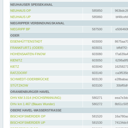
NEUHAUSER SPEISEKANAL
NEUHAUS OP
585850
963bdc26
NEUHAUS UP
585860
bf48cefd
NIEGRIPPER VERBINDUNGSKANAL
NIEGRIPP BP
587500
e506460f
ODER
EISENHÜTTENSTADT
603000
8675aa70
FRANKFURT1 (ODER)
603031
bffdf7f2
HOHENSAATEN-FINOW
603080
f7a639a4
KIENITZ
603050
6298a8f9
KIETZ
603040
16258271
RATZDORF
603140
ca3f535b
SCHWEDT-ODERBRÜCKE
603130
e28babaa
STÜTZKOW
603100
30bff0df
ORANIENBURGER HAVEL
OHV KM 3.014 (HOCHSPANNUNG)
580271
eea7e3dc
OHv km 1.467 (Blaues Wunder)
580272
8b51c505
OBERE HAVEL-WASSERSTRASSE
BISCHOFSWERDER OP
581520
16a780aa
BISCHOFSWERDER UP
581530
74134dc6