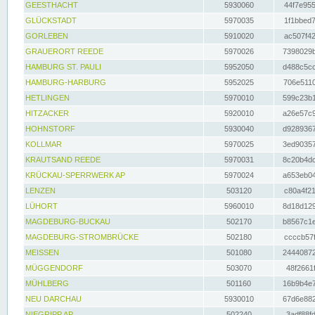
GEESTHACHT
5930060
44f7e955
GLÜCKSTADT
5970035
1f1bbed7
GORLEBEN
5910020
ac507f42
GRAUERORT REEDE
5970026
7398029b
HAMBURG ST. PAULI
5952050
d488c5cc
HAMBURG-HARBURG
5952025
706e5110
HETLINGEN
5970010
599c23b1
HITZACKER
5920010
a26e57c9
HOHNSTORF
5930040
d9289367
KOLLMAR
5970025
3ed90357
KRAUTSAND REEDE
5970031
8c20b4dc
KRÜCKAU-SPERRWERK AP
5970024
a653eb04
LENZEN
503120
c80a4f21
LÜHORT
5960010
8d18d129
MAGDEBURG-BUCKAU
502170
b8567c1e
MAGDEBURG-STROMBRÜCKE
502180
ccccb57f
MEISSEN
501080
24440872
MÜGGENDORF
503070
48f2661f
MÜHLBERG
501160
16b9b4e7
NEU DARCHAU
5930010
67d6e882
NIEGRIPP AP
502240
3adf88fd