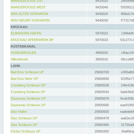
WANGEROOGE OST
9420020
26656fda
WANGEROOGE WEST
9420040
70039212
WHV ALTER VORHAFEN
9440020
f85bd17b
WHV NEUER VORHAFEN
9440030
f77317d9
KRÜCKAU
ELMSHORN HAFEN
5970022
136febf6
KRÜCKAU-SPERRWERK BP
5970023
53c277c3
KÜSTENKANAL
HUNDSMÜHLEN
4960020
cf6ac249
Hilkenbrook
3800010
58ccd6f0
LAHN
Bad Ems Schleuse UP
25800700
c005afb9
Bad Ems Wehr OP
25800690
f2295e77
Cramberg Schleuse OP
25800538
24fe419b
Cramberg Schleuse UP
25800540
3abb36d1
Dausenau Schleuse OP
25800678
9ceb358c
Dausenau Schleuse UP
25800680
eae91991
Diez Hafen
25800500
eadedeb6
Diez Schleuse OP
25800478
ea62ec5f
Diez Schleuse UP
25800480
31750a0f
Fürfurt Schleuse UP
25800300
34af0fca