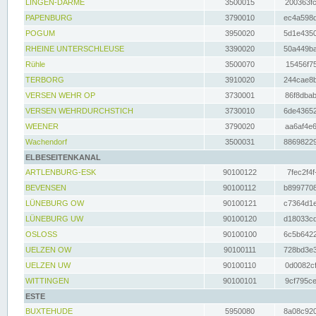
LINGEN-DARME
3500015
200363fc
PAPENBURG
3790010
ec4a598d
POGUM
3950020
5d1e4350
RHEINE UNTERSCHLEUSE
3390020
50a449ba
Rühle
3500070
15456f75
TERBORG
3910020
244cae8b
VERSEN WEHR OP
3730001
86f8dbab
VERSEN WEHRDURCHSTICH
3730010
6de43652
WEENER
3790020
aa6af4e6
Wachendorf
3500031
88698229
ELBESEITENKANAL
ARTLENBURG-ESK
90100122
7fec2f4f
BEVENSEN
90100112
b8997708
LÜNEBURG OW
90100121
c7364d1e
LÜNEBURG UW
90100120
d18033cd
OSLOSS
90100100
6c5b6422
UELZEN OW
90100111
728bd3e3
UELZEN UW
90100110
0d0082cf
WITTINGEN
90100101
9cf795ce
ESTE
BUXTEHUDE
5950080
8a08c920