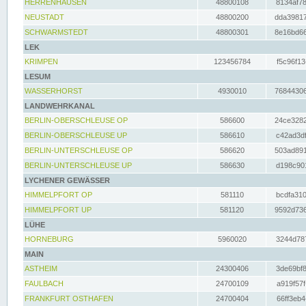
HERRENHAUSEN
48800108
8134af78
NEUSTADT
48800200
dda39817
SCHWARMSTEDT
48800301
8e16bd66
LEK
KRIMPEN
123456784
f5c96f13
LESUM
WASSERHORST
4930010
76844306
LANDWEHRKANAL
BERLIN-OBERSCHLEUSE OP
586600
24ce3282
BERLIN-OBERSCHLEUSE UP
586610
c42ad3df
BERLIN-UNTERSCHLEUSE OP
586620
503ad891
BERLIN-UNTERSCHLEUSE UP
586630
d198c901
LYCHENER GEWÄSSER
HIMMELPFORT OP
581110
bcdfa310
HIMMELPFORT UP
581120
9592d736
LÜHE
HORNEBURG
5960020
3244d787
MAIN
ASTHEIM
24300406
3de69bf8
FAULBACH
24700109
a919f57f
FRANKFURT OSTHAFEN
24700404
66ff3eb4