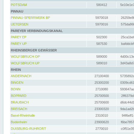
POTSDAM
580412
5e10e1e7
PINNAU
PINNAU-SPERRWERK BP
5970018
26259e8f
UETERSEN
5970016
575da86f
PAREYER VERBINDUNGSKANAL
PAREY EP
502300
25ca1bef
PAREY UP
587530
bafddcbf
RHEINSBERGER GEWÄSSER
WOLFSBRUCH OP
589000
4d00c13e
WOLFSBRUCH UP
589010
3d43a8d7
RHEIN
ANDERNACH
27100400
5735892a
BINGEN
25300200
0309cd61
BONN
2710080
593647aa
BOPPARD
25700500
2ff6379d
BRAUBACH
25700600
d6dc44d1
BREISACH
23300320
9da1ad2b
Basel-Rheinhalle
2310010
94f6eff1
Bodenheim
23900620
f6be7857
DUISBURG-RUHRORT
2770010
c0f51e35