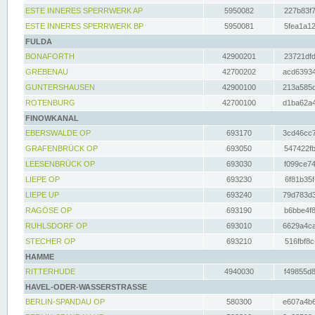
ESTE INNERES SPERRWERK AP
5950082
227b83f7
ESTE INNERES SPERRWERK BP
5950081
5fea1a12
FULDA
BONAFORTH
42900201
23721dfd
GREBENAU
42700202
acd63934
GUNTERSHAUSEN
42900100
213a585d
ROTENBURG
42700100
d1ba62a4
FINOWKANAL
EBERSWALDE OP
693170
3cd46cc7
GRAFENBRÜCK OP
693050
547422fb
LEESENBRÜCK OP
693030
f099ce74
LIEPE OP
693230
6f81b35f
LIEPE UP
693240
79d783d3
RAGÖSE OP
693190
b6bbe4f8
RUHLSDORF OP
693010
6629a4ca
STECHER OP
693210
516fbf8c
HAMME
RITTERHUDE
4940030
f49855d8
HAVEL-ODER-WASSERSTRASSE
BERLIN-SPANDAU OP
580300
e607a4b6