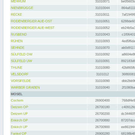
MEHRUM
31010071
be05603a
NIENBRÜGGE
31010044
864a8111
RECKE
31010011
7af19499
RODENBERGER AUE-OST
31010051
6288de60
RODENBERGER AUE-WEST
31010052
eb24b5a3
RUSBEND
31010043
c1f06401
RÜHEN
31010093
4ed5f6da
SEHNDE
31010070
ab0d9117
SÜLFELD OW
31010092
a8604e8f
SÜLFELD UW
31010091
892183d6
THUNE
31010080
42b865fb
VELSDORF
3101012
36f80081
VORSFELDE
31010090
dbb2bb9f
WARBER GRABEN
31010040
2f1080ba
MOSEL
Cochem
26900400
768df4e9
Detzem OP
26700180
c40912fd
Detzem UP
26700200
dc344605
Enkirch OP
26700880
87207dcd
Enkirch UP
26700900
ee861944
Fankel OP
26900280
68198b48