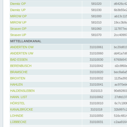
Diemitz OP
581020
d6426c42
Diemitz UP
581030
6b3b55e2
MIROW OP
581000
ab13c115
MIROW UP
581010
19cc3b9a
Strasen OP
581060
117877ec
Strasen UP
581070
2cc40997
MITTELLANDKANAL
ANDERTEN OW
31010061
bc20d819
ANDERTEN UW
31010060
dd41a7d6
BAD ESSEN
31010030
6760b547
BERENBUSCH
31010042
d2c8f60e
BRAMSCHE
31010020
bec8a6a5
BROXTEN
31010032
1125a391
HAHLEN
31010041
ac970eb0
HALDENSLEBEN
3101013
90d92801
HANN. LIST
31010062
27dfd137
HÖRSTEL
31010010
6c7c180f
KANALBRÜCKE
3101018
32b997c2
LOHNDE
31010050
516c4814
LÜBBECKE
31010031
c2aa9164