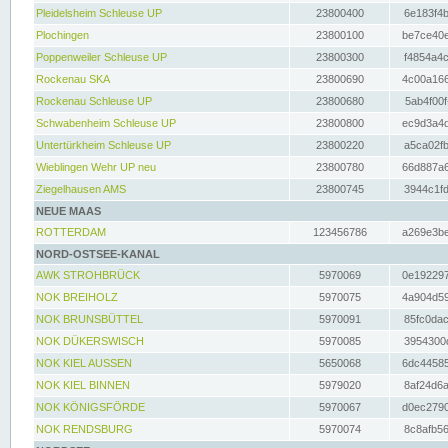
Pleidelsheim Schleuse UP
23800400
6e183f4b
Plochingen
23800100
be7ce40e
Poppenweiler Schleuse UP
23800300
f4854a4c
Rockenau SKA
23800690
4c00a166
Rockenau Schleuse UP
23800680
5ab4f00f
Schwabenheim Schleuse UP
23800800
ec9d3a4d
Untertürkheim Schleuse UP
23800220
a5ca02fb
Wieblingen Wehr UP neu
23800780
66d887a6
Ziegelhausen AMS
23800745
3944c1fd
NEUE MAAS
ROTTERDAM
123456786
a269e3be
NORD-OSTSEE-KANAL
AWK STROHBRÜCK
5970069
0e192297
NOK BREIHOLZ
5970075
4a904d59
NOK BRUNSBÜTTEL
5970091
85fc0dac
NOK DÜKERSWISCH
5970085
3954300d
NOK KIEL AUSSEN
5650068
6dc44585
NOK KIEL BINNEN
5979020
8af24d6a
NOK KÖNIGSFÖRDE
5970067
d0ec2790
NOK RENDSBURG
5970074
8c8afb56