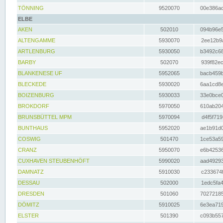
TÖNNING
9520070
00e386ac
ELBE
AKEN
502010
094b96e5
ALTENGAMME
5930070
2ee12b9a
ARTLENBURG
5930050
b3492c68
BARBY
502070
939f82ec
BLANKENESE UF
5952065
bacb459b
BLECKEDE
5930020
6aa1cd8e
BOIZENBURG
5930033
33e0bce0
BROKDORF
5970050
610ab204
BRUNSBÜTTEL MPM
5970094
d4f5f719
BUNTHAUS
5952020
ae1b91d0
COSWIG
501470
1ce53a59
CRANZ
5950070
e6b42536
CUXHAVEN STEUBENHÖFT
5990020
aad49293
DAMNATZ
5910030
c233674f
DESSAU
502000
1edc5fa4
DRESDEN
501060
70272185
DÖMITZ
5910025
6e3ea719
ELSTER
501390
c093b557