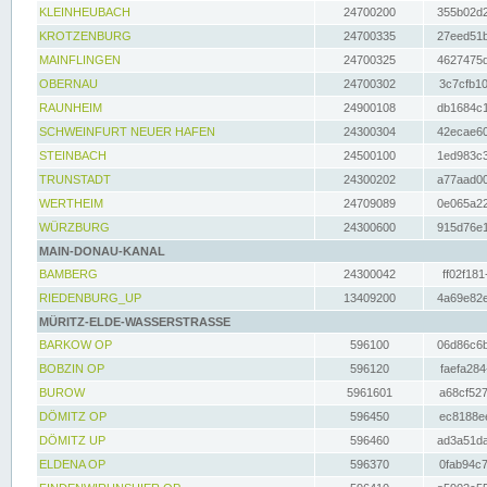
KLEINHEUBACH
24700200
355b02d2
KROTZENBURG
24700335
27eed51b
MAINFLINGEN
24700325
4627475d
OBERNAU
24700302
3c7cfb10
RAUNHEIM
24900108
db1684c1
SCHWEINFURT NEUER HAFEN
24300304
42ecae60
STEINBACH
24500100
1ed983c3
TRUNSTADT
24300202
a77aad00
WERTHEIM
24709089
0e065a22
WÜRZBURG
24300600
915d76e1
MAIN-DONAU-KANAL
BAMBERG
24300042
ff02f181
RIEDENBURG_UP
13409200
4a69e82e
MÜRITZ-ELDE-WASSERSTRASSE
BARKOW OP
596100
06d86c6b
BOBZIN OP
596120
faefa284
BUROW
5961601
a68cf527
DÖMITZ OP
596450
ec8188ee
DÖMITZ UP
596460
ad3a51da
ELDENA OP
596370
0fab94c7