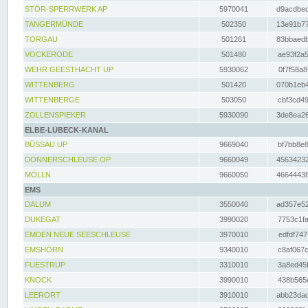
STÖR-SPERRWERK AP
5970041
d9acdbec
TANGERMÜNDE
502350
13e91b77
TORGAU
501261
83bbaedb
VOCKERODE
501480
ae93f2a5
WEHR GEESTHACHT UP
5930062
0f7f58a8
WITTENBERG
501420
070b1eb4
WITTENBERGE
503050
cbf3cd49
ZOLLENSPIEKER
5930090
3de8ea26
ELBE-LÜBECK-KANAL
BÜSSAU UP
9669040
bf7bb8e8
DONNERSCHLEUSE OP
9660049
45634232
MÖLLN
9660050
46644438
EMS
DALUM
3550040
ad357e52
DUKEGAT
3990020
7753c1fa
EMDEN NEUE SEESCHLEUSE
3970010
edfdf747
EMSHÖRN
9340010
c8af067c
FUESTRUP
3310010
3a8ed45f
KNOCK
3990010
438b565e
LEERORT
3910010
abb23dad