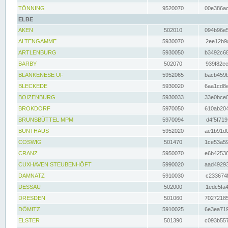
TÖNNING
9520070
00e386ac
ELBE
AKEN
502010
094b96e5
ALTENGAMME
5930070
2ee12b9a
ARTLENBURG
5930050
b3492c68
BARBY
502070
939f82ec
BLANKENESE UF
5952065
bacb459b
BLECKEDE
5930020
6aa1cd8e
BOIZENBURG
5930033
33e0bce0
BROKDORF
5970050
610ab204
BRUNSBÜTTEL MPM
5970094
d4f5f719
BUNTHAUS
5952020
ae1b91d0
COSWIG
501470
1ce53a59
CRANZ
5950070
e6b42536
CUXHAVEN STEUBENHÖFT
5990020
aad49293
DAMNATZ
5910030
c233674f
DESSAU
502000
1edc5fa4
DRESDEN
501060
70272185
DÖMITZ
5910025
6e3ea719
ELSTER
501390
c093b557