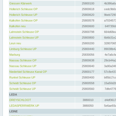
Giessen Klärwerk
25800100
4b386a6a
Hollerich Schleuse OP
25800618
cedc9b0c
Hollerich Schleuse UP
25800620
9beb7290
Kalkofen Schleuse OP
25800578
a7034573
Kalkofen neu
25800600
64f735fd
Lahnstein Schleuse OP
25800798
664d68ea
Lahnstein Schleuse UP
25800800
6b6b31e2
Leun neu
25800200
32807065
Limburg Schleuse UP
25800440
89038b42
Marburg
25830056
4e7a6cfa
Nassau Schleuse OP
25800638
29cb44a2
Nassau Schleuse UP
25800640
3a90a346
Niederbiel Schleuse Kanal OP
25800177
57c8e437
Runkel Schleuse UP
25800400
b85b17cc
Scheidt Schleuse OP
25800558
15a50d2b
Scheidt Schleuse UP
25800560
7dfe4776
LEDA
DREYSCHLOOT
3880010
d4df3617
LEDASPERRWERK UP
3880050
5e6ae93a
LEINE