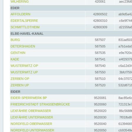
WILHERING
420061
aec23fd6
EDER
AFFOLDERN
42800502
ab9d5a42
EDERTALSPERRE
42800310
c6e9f744
SCHMITTLOTHEIM
42800309
d2155fa6
ELBE-HAVEL-KANAL
BURG
587507
831ad501
DETERSHAGEN
587505
a7b1eda9
GENTHIN
587535
e9e7f20c
KADE
587541
e4f29379
WUSTERWITZ OP
587540
c6a12d34
WUSTERWITZ UP
587550
3bfcf759
ZERBEN OP
587510
64c37072
ZERBEN UP
587520
532d8718
EIDER
EIDER-SPERRWERK BP
9520081
8ac85e6c
FRIEDRICHSTADT STRASSENBRÜCKE
9520060
721313e7
LEXFÄHRE OBERWASSER
9520020
86c5688f
LEXFÄHRE UNTERWASSER
9520030
7f01fbd8
NORDFELD OBERWASSER
9520040
61394669
NORDFELD UNTERWASSER
9520050
cb93548e