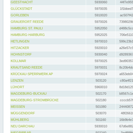
GEESTHACHT
5930060
44f7e955
GLÜCKSTADT
5970035
1f1bbed7
GORLEBEN
5910020
ac507f42
GRAUERORT REEDE
5970026
7398029b
HAMBURG ST. PAULI
5952050
d488c5cc
HAMBURG-HARBURG
5952025
706e5110
HETLINGEN
5970010
599c23b1
HITZACKER
5920010
a26e57c9
HOHNSTORF
5930040
d9289367
KOLLMAR
5970025
3ed90357
KRAUTSAND REEDE
5970031
8c20b4dc
KRÜCKAU-SPERRWERK AP
5970024
a653eb04
LENZEN
503120
c80a4f21
LÜHORT
5960010
8d18d129
MAGDEBURG-BUCKAU
502170
b8567c1e
MAGDEBURG-STROMBRÜCKE
502180
ccccb57f
MEISSEN
501080
24440872
MÜGGENDORF
503070
48f2661f
MÜHLBERG
501160
16b9b4e7
NEU DARCHAU
5930010
67d6e882
NIEGRIPP AP
502240
3adf88fd