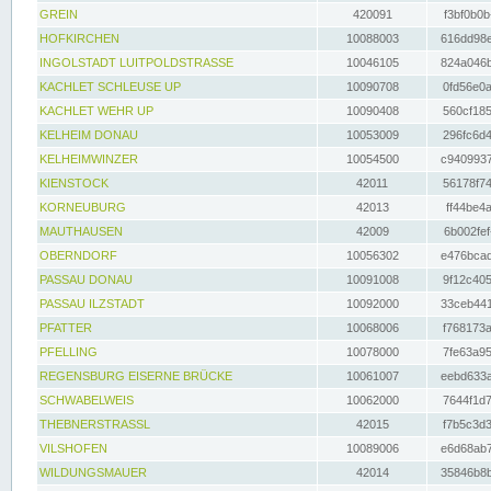
GREIN
420091
f3bf0b0b
HOFKIRCHEN
10088003
616dd98e
INGOLSTADT LUITPOLDSTRASSE
10046105
824a046b
KACHLET SCHLEUSE UP
10090708
0fd56e0a
KACHLET WEHR UP
10090408
560cf185
KELHEIM DONAU
10053009
296fc6d4
KELHEIMWINZER
10054500
c9409937
KIENSTOCK
42011
56178f74
KORNEUBURG
42013
ff44be4a
MAUTHAUSEN
42009
6b002fef
OBERNDORF
10056302
e476bcad
PASSAU DONAU
10091008
9f12c405
PASSAU ILZSTADT
10092000
33ceb441
PFATTER
10068006
f768173a
PFELLING
10078000
7fe63a95
REGENSBURG EISERNE BRÜCKE
10061007
eebd633a
SCHWABELWEIS
10062000
7644f1d7
THEBNERSTRASSL
42015
f7b5c3d3
VILSHOFEN
10089006
e6d68ab7
WILDUNGSMAUER
42014
35846b8b