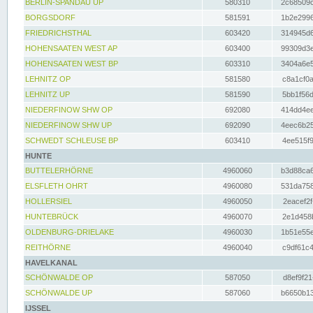
BERLIN-SPANDAU UP
580310
2c68509c
BORGSDORF
581591
1b2e2996
FRIEDRICHSTHAL
603420
314945d6
HOHENSAATEN WEST AP
603400
99309d3e
HOHENSAATEN WEST BP
603310
3404a6e5
LEHNITZ OP
581580
c8a1cf0a
LEHNITZ UP
581590
5bb1f56d
NIEDERFINOW SHW OP
692080
414dd4ee
NIEDERFINOW SHW UP
692090
4eec6b25
SCHWEDT SCHLEUSE BP
603410
4ee515f9
HUNTE
BUTTELERHÖRNE
4960060
b3d88ca6
ELSFLETH OHRT
4960080
531da758
HOLLERSIEL
4960050
2eacef2f
HUNTEBRÜCK
4960070
2e1d458b
OLDENBURG-DRIELAKE
4960030
1b51e55e
REITHÖRNE
4960040
c9df61c4
HAVELKANAL
SCHÖNWALDE OP
587050
d8ef9f21
SCHÖNWALDE UP
587060
b6650b13
IJSSEL