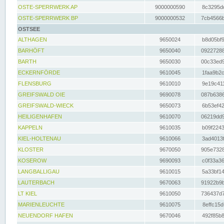
OSTE-SPERRWERK AP
9000000590
8c3295dc
OSTE-SPERRWERK BP
9000000532
7cb4566b
OSTSEE
ALTHAGEN
9650024
b8d05bf9
BARHÖFT
9650040
09227288
BARTH
9650030
00c33ed9
ECKERNFÖRDE
9610045
1faa9b2c
FLENSBURG
9610010
9e19c411
GREIFSWALD OIE
9690078
087b6386
GREIFSWALD-WIECK
9650073
6b53ef42
HEILIGENHAFEN
9610070
06219dd9
KAPPELN
9610035
b09f2243
KIEL-HOLTENAU
9610066
3ad4013f
KLOSTER
9670050
905e7328
KOSEROW
9690093
c0f33a36
LANGBALLIGAU
9610015
5a33bf14
LAUTERBACH
9670063
91922b9b
LT KIEL
9610050
736437d7
MARIENLEUCHTE
9610075
8effc15d
NEUENDORF HAFEN
9670046
492f85b8