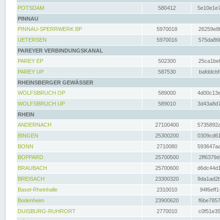
POTSDAM
580412
5e10e1e7
PINNAU
PINNAU-SPERRWERK BP
5970018
26259e8f
UETERSEN
5970016
575da86f
PAREYER VERBINDUNGSKANAL
PAREY EP
502300
25ca1bef
PAREY UP
587530
bafddcbf
RHEINSBERGER GEWÄSSER
WOLFSBRUCH OP
589000
4d00c13e
WOLFSBRUCH UP
589010
3d43a8d7
RHEIN
ANDERNACH
27100400
5735892a
BINGEN
25300200
0309cd61
BONN
2710080
593647aa
BOPPARD
25700500
2ff6379d
BRAUBACH
25700600
d6dc44d1
BREISACH
23300320
9da1ad2b
Basel-Rheinhalle
2310010
94f6eff1
Bodenheim
23900620
f6be7857
DUISBURG-RUHRORT
2770010
c0f51e35