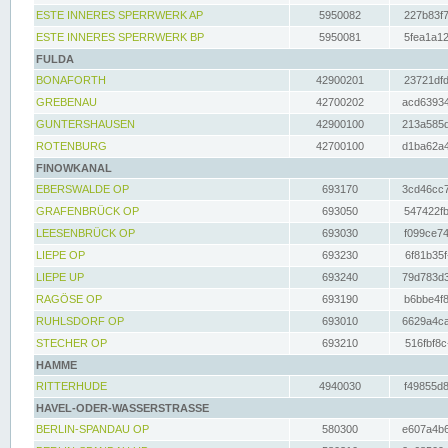
ESTE INNERES SPERRWERK AP
5950082
227b83f7
ESTE INNERES SPERRWERK BP
5950081
5fea1a12
FULDA
BONAFORTH
42900201
23721dfd
GREBENAU
42700202
acd63934
GUNTERSHAUSEN
42900100
213a585d
ROTENBURG
42700100
d1ba62a4
FINOWKANAL
EBERSWALDE OP
693170
3cd46cc7
GRAFENBRÜCK OP
693050
547422fb
LEESENBRÜCK OP
693030
f099ce74
LIEPE OP
693230
6f81b35f
LIEPE UP
693240
79d783d3
RAGÖSE OP
693190
b6bbe4f8
RUHLSDORF OP
693010
6629a4ca
STECHER OP
693210
516fbf8c
HAMME
RITTERHUDE
4940030
f49855d8
HAVEL-ODER-WASSERSTRASSE
BERLIN-SPANDAU OP
580300
e607a4b6