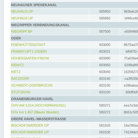
NEUHAUSER SPEISEKANAL
NEUHAUS OP
585850
963bdc26
NEUHAUS UP
585860
bf48cefd
NIEGRIPPER VERBINDUNGSKANAL
NIEGRIPP BP
587500
e506460f
ODER
EISENHÜTTENSTADT
603000
8675aa70
FRANKFURT1 (ODER)
603031
bffdf7f2
HOHENSAATEN-FINOW
603080
f7a639a4
KIENITZ
603050
6298a8f9
KIETZ
603040
16258271
RATZDORF
603140
ca3f535b
SCHWEDT-ODERBRÜCKE
603130
e28babaa
STÜTZKOW
603100
30bff0df
ORANIENBURGER HAVEL
OHV KM 3.014 (HOCHSPANNUNG)
580271
eea7e3dc
OHv km 1.467 (Blaues Wunder)
580272
8b51c505
OBERE HAVEL-WASSERSTRASSE
BISCHOFSWERDER OP
581520
16a780aa
BISCHOFSWERDER UP
581530
74134dc6