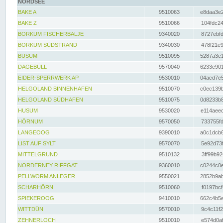
NORDSEE
BAKE A
9510063
e8daa3e2
BAKE Z
9510066
104fdc24
BORKUM FISCHERBALJE
9340020
8727ebfd
BORKUM SÜDSTRAND
9340030
478f21e9
BÜSUM
9510095
5287a3e1
DAGEBÜLL
9570040
6233e901
EIDER-SPERRWERK AP
9530010
04acd7e5
HELGOLAND BINNENHAFEN
9510070
c0ec139b
HELGOLAND SÜDHAFEN
9510075
0d8233b8
HUSUM
9530020
e114aeec
HÖRNUM
9570050
733755fd
LANGEOOG
9390010
a0c1dcb6
LIST AUF SYLT
9570070
5e92d73f
MITTELGRUND
9510132
3ff99b92
NORDERNEY RIFFGAT
9360010
c0244c0e
PELLWORM ANLEGER
9550021
2852b9ab
SCHARHÖRN
9510060
f0197bcf
SPIEKEROOG
9410010
662c4b5e
WITTDÜN
9570010
9c4c11f2
ZEHNERLOCH
9510010
e574d0af