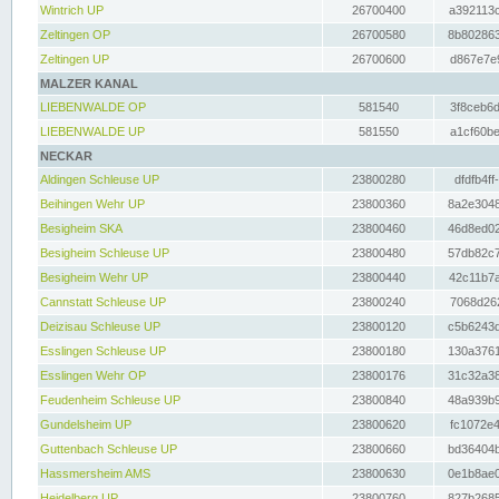
Wintrich UP
26700400
a392113c
Zeltingen OP
26700580
8b802863
Zeltingen UP
26700600
d867e7e9
MALZER KANAL
LIEBENWALDE OP
581540
3f8ceb6d
LIEBENWALDE UP
581550
a1cf60be
NECKAR
Aldingen Schleuse UP
23800280
dfdfb4ff
Beihingen Wehr UP
23800360
8a2e3048
Besigheim SKA
23800460
46d8ed02
Besigheim Schleuse UP
23800480
57db82c7
Besigheim Wehr UP
23800440
42c11b7a
Cannstatt Schleuse UP
23800240
7068d262
Deizisau Schleuse UP
23800120
c5b6243d
Esslingen Schleuse UP
23800180
130a3761
Esslingen Wehr OP
23800176
31c32a38
Feudenheim Schleuse UP
23800840
48a939b9
Gundelsheim UP
23800620
fc1072e4
Guttenbach Schleuse UP
23800660
bd36404b
Hassmersheim AMS
23800630
0e1b8ae0
Heidelberg UP
23800760
827b2685