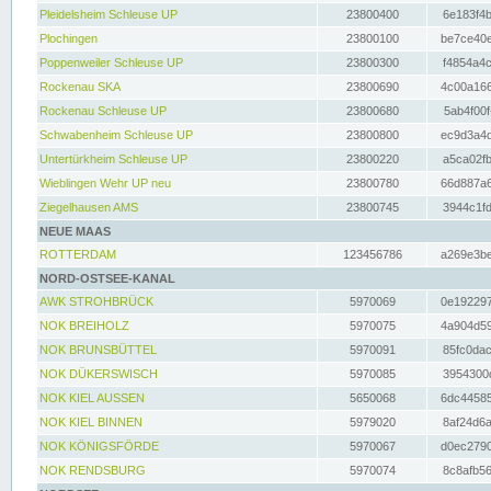
Pleidelsheim Schleuse UP
23800400
6e183f4b
Plochingen
23800100
be7ce40e
Poppenweiler Schleuse UP
23800300
f4854a4c
Rockenau SKA
23800690
4c00a166
Rockenau Schleuse UP
23800680
5ab4f00f
Schwabenheim Schleuse UP
23800800
ec9d3a4d
Untertürkheim Schleuse UP
23800220
a5ca02fb
Wieblingen Wehr UP neu
23800780
66d887a6
Ziegelhausen AMS
23800745
3944c1fd
NEUE MAAS
ROTTERDAM
123456786
a269e3be
NORD-OSTSEE-KANAL
AWK STROHBRÜCK
5970069
0e192297
NOK BREIHOLZ
5970075
4a904d59
NOK BRUNSBÜTTEL
5970091
85fc0dac
NOK DÜKERSWISCH
5970085
3954300d
NOK KIEL AUSSEN
5650068
6dc44585
NOK KIEL BINNEN
5979020
8af24d6a
NOK KÖNIGSFÖRDE
5970067
d0ec2790
NOK RENDSBURG
5970074
8c8afb56