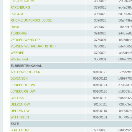
LINGEN-DARME
3500015
200363fc
PAPENBURG
3790010
ec4a598d
POGUM
3950020
5d1e4350
RHEINE UNTERSCHLEUSE
3390020
50a449ba
Rühle
3500070
15456f75
TERBORG
3910020
244cae8b
VERSEN WEHR OP
3730001
86f8dbab
VERSEN WEHRDURCHSTICH
3730010
6de43652
WEENER
3790020
aa6af4e6
Wachendorf
3500031
88698229
ELBESEITENKANAL
ARTLENBURG-ESK
90100122
7fec2f4f
BEVENSEN
90100112
b8997708
LÜNEBURG OW
90100121
c7364d1e
LÜNEBURG UW
90100120
d18033cd
OSLOSS
90100100
6c5b6422
UELZEN OW
90100111
728bd3e3
UELZEN UW
90100110
0d0082cf
WITTINGEN
90100101
9cf795ce
ESTE
BUXTEHUDE
5950080
8a08c920