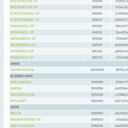
BREDEREICHE OP
580080
308f5979
BREDEREICHE UP
580090
470acd2a
FÜRSTENBERG OP
580060
2c95f83d
FÜRSTENBERG UP
580070
a5830277
VOßWINKEL OP
580000
09b422f7
VOßWINKEL UP
580010
2bcef51a
WESENBERG OP
580020
7909d3f7
WESENBERG UP
580030
da3b5de9
ZEHDENICK OP
580160
a9b8e24c
ZEHDENICK UP
580170
721d7dbf
ORKE
DALWIGKSTHAL
42840453
f0f78cc4
KLEINES HAFF
KARLSHAGEN
9690085
f53bb77f
KARNIN
9690084
da893bbd
UECKERMÜNDE
9690088
c1588dcc
WOLGAST
9650080
b327e35c
OSTE
BELUM
5980060
a9e93be0
BREMERVÖRDE UW
5980010
cf8a3ea2
HECHTHAUSEN
5980030
e5e02890