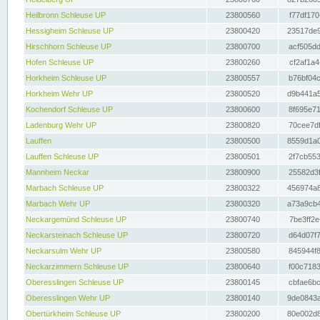
Heilbronn Schleuse UP
23800560
f77df170
Hessigheim Schleuse UP
23800420
23517de9
Hirschhorn Schleuse UP
23800700
acf505dd
Hofen Schleuse UP
23800260
cf2af1a4
Horkheim Schleuse UP
23800557
b76bf04c
Horkheim Wehr UP
23800520
d9b441a5
Kochendorf Schleuse UP
23800600
8f695e71
Ladenburg Wehr UP
23800820
70cee7df
Lauffen
23800500
8559d1a0
Lauffen Schleuse UP
23800501
2f7cb553
Mannheim Neckar
23800900
25582d3f
Marbach Schleuse UP
23800322
456974a8
Marbach Wehr UP
23800320
a73a9cb4
Neckargemünd Schleuse UP
23800740
7be3ff2e
Neckarsteinach Schleuse UP
23800720
d64d07f7
Neckarsulm Wehr UP
23800580
845944f8
Neckarzimmern Schleuse UP
23800640
f00c7183
Oberesslingen Schleuse UP
23800145
cbfae6bc
Oberesslingen Wehr UP
23800140
9de0843a
Obertürkheim Schleuse UP
23800200
80e002d8