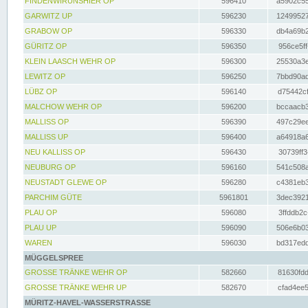
FINDENWIRUNSHIER OP
596410
a5902c55
GARWITZ UP
596230
12499527
GRABOW OP
596330
db4a69b2
GÜRITZ OP
596350
956ce5ff
KLEIN LAASCH WEHR OP
596300
25530a3e
LEWITZ OP
596250
7bbd90ad
LÜBZ OP
596140
d75442cf
MALCHOW WEHR OP
596200
bccaacb3
MALLISS OP
596390
497c29ee
MALLISS UP
596400
a64918a6
NEU KALLISS OP
596430
30739ff3
NEUBURG OP
596160
541c508a
NEUSTADT GLEWE OP
596280
c4381eb3
PARCHIM GÜTE
5961801
3dec3921
PLAU OP
596080
3ffddb2c
PLAU UP
596090
506e6b03
WAREN
596030
bd317edd
MÜGGELSPREE
GROSSE TRÄNKE WEHR OP
582660
81630fdd
GROSSE TRÄNKE WEHR UP
582670
cfad4ee5
MÜRITZ-HAVEL-WASSERSTRASSE