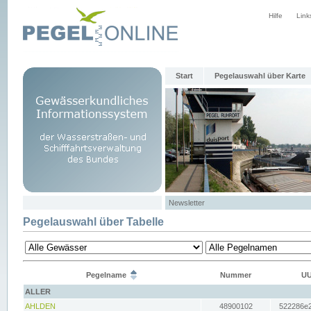
Hilfe
Link
Start
Pegelauswahl über Karte
Newsletter
Pegelauswahl über Tabelle
Pegelname
Nummer
UU
ALLER
AHLDEN
48900102
522286e2