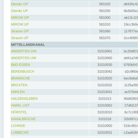
Diemitz OP
581020
d6426c42
Diemitz UP
581030
6b3b55e2
MIROW OP
581000
ab13c115
MIROW UP
581010
19cc3b9a
Strasen OP
581060
117877ec
Strasen UP
581070
2cc40997
MITTELLANDKANAL
ANDERTEN OW
31010061
bc20d819
ANDERTEN UW
31010060
dd41a7d6
BAD ESSEN
31010030
6760b547
BERENBUSCH
31010042
d2c8f60e
BRAMSCHE
31010020
bec8a6a5
BROXTEN
31010032
1125a391
HAHLEN
31010041
ac970eb0
HALDENSLEBEN
3101013
90d92801
HANN. LIST
31010062
27dfd137
HÖRSTEL
31010010
6c7c180f
KANALBRÜCKE
3101018
32b997c2
LOHNDE
31010050
516c4814
LÜBBECKE
31010031
c2aa9164