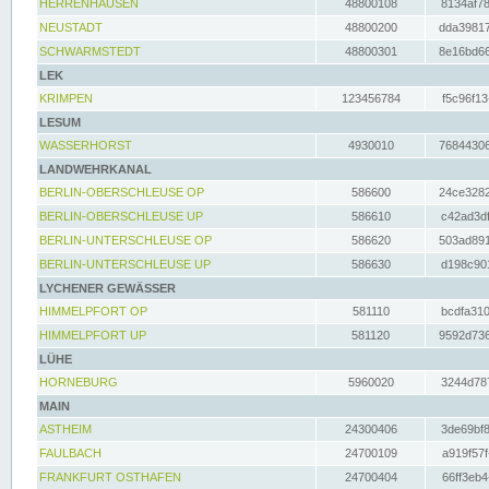
HERRENHAUSEN
48800108
8134af78
NEUSTADT
48800200
dda39817
SCHWARMSTEDT
48800301
8e16bd66
LEK
KRIMPEN
123456784
f5c96f13
LESUM
WASSERHORST
4930010
76844306
LANDWEHRKANAL
BERLIN-OBERSCHLEUSE OP
586600
24ce3282
BERLIN-OBERSCHLEUSE UP
586610
c42ad3df
BERLIN-UNTERSCHLEUSE OP
586620
503ad891
BERLIN-UNTERSCHLEUSE UP
586630
d198c901
LYCHENER GEWÄSSER
HIMMELPFORT OP
581110
bcdfa310
HIMMELPFORT UP
581120
9592d736
LÜHE
HORNEBURG
5960020
3244d787
MAIN
ASTHEIM
24300406
3de69bf8
FAULBACH
24700109
a919f57f
FRANKFURT OSTHAFEN
24700404
66ff3eb4