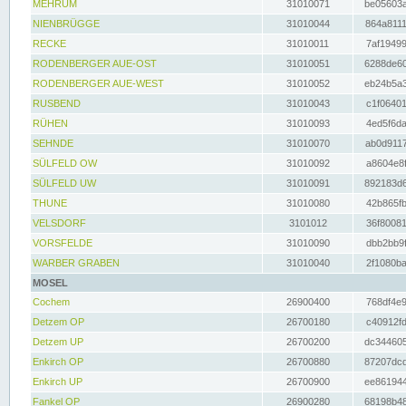
MEHRUM
31010071
be05603a
NIENBRÜGGE
31010044
864a8111
RECKE
31010011
7af19499
RODENBERGER AUE-OST
31010051
6288de60
RODENBERGER AUE-WEST
31010052
eb24b5a3
RUSBEND
31010043
c1f06401
RÜHEN
31010093
4ed5f6da
SEHNDE
31010070
ab0d9117
SÜLFELD OW
31010092
a8604e8f
SÜLFELD UW
31010091
892183d6
THUNE
31010080
42b865fb
VELSDORF
3101012
36f80081
VORSFELDE
31010090
dbb2bb9f
WARBER GRABEN
31010040
2f1080ba
MOSEL
Cochem
26900400
768df4e9
Detzem OP
26700180
c40912fd
Detzem UP
26700200
dc344605
Enkirch OP
26700880
87207dcd
Enkirch UP
26700900
ee861944
Fankel OP
26900280
68198b48