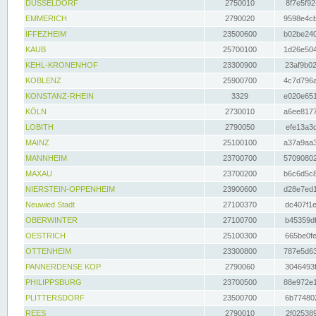
DÜSSELDORF
2750010
8f7e5f92
EMMERICH
2790020
9598e4cb
IFFEZHEIM
23500600
b02be240
KAUB
25700100
1d26e504
KEHL-KRONENHOF
23300900
23af9b02
KOBLENZ
25900700
4c7d796a
KONSTANZ-RHEIN
3329
e020e651
KÖLN
2730010
a6ee8177
LOBITH
2790050
efe13a3d
MAINZ
25100100
a37a9aa3
MANNHEIM
23700700
57090802
MAXAU
23700200
b6c6d5c8
NIERSTEIN-OPPENHEIM
23900600
d28e7ed1
Neuwied Stadt
27100370
dc407f1e
OBERWINTER
27100700
b45359df
OESTRICH
25100300
665be0fe
OTTENHEIM
23300800
787e5d63
PANNERDENSE KOP
2790060
3046493f
PHILIPPSBURG
23700500
88e972e1
PLITTERSDORF
23500700
6b774802
REES
2790010
2f025389