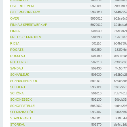
OSTERIFF MPM
5970096
eb90bd3f
OTTERNDORF MPM
5990011
5140295e
OVER
5950010
b02ce5c0
PINNAU-SPERRWERK AP
5970019
391bbba5
PIRNA
501040
85d686f1
PRETZSCH-MAUKEN
501330
f3dc8f07
RIESA
501110
b04b739d
ROGÄTZ
502250
133f0f6c
ROSSLAU
501490
e97116a4
ROTHENSEE
502210
e30f2e83
SANDAU
502430
f4c55f77
SCHARLEUK
503030
e32b0a28
SCHNACKENBURG
5910010
550e3885
SCHULAU
5950090
f3c6ee73
SCHÖNA
501010
7cb7461b
SCHÖNEBECK
502130
90bcb315
SCHÖPFSTELLE
5952030
fed4c295
SEEMANNSHÖFT
5952060
816affba
STADERSAND
5970013
80f0fc4d
STORKAU
502370
de4cc1db