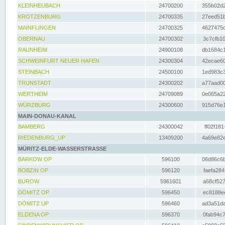
KLEINHEUBACH
24700200
355b02d2
KROTZENBURG
24700335
27eed51b
MAINFLINGEN
24700325
4627475d
OBERNAU
24700302
3c7cfb10
RAUNHEIM
24900108
db1684c1
SCHWEINFURT NEUER HAFEN
24300304
42ecae60
STEINBACH
24500100
1ed983c3
TRUNSTADT
24300202
a77aad00
WERTHEIM
24709089
0e065a22
WÜRZBURG
24300600
915d76e1
MAIN-DONAU-KANAL
BAMBERG
24300042
ff02f181
RIEDENBURG_UP
13409200
4a69e82e
MÜRITZ-ELDE-WASSERSTRASSE
BARKOW OP
596100
06d86c6b
BOBZIN OP
596120
faefa284
BUROW
5961601
a68cf527
DÖMITZ OP
596450
ec8188ee
DÖMITZ UP
596460
ad3a51da
ELDENA OP
596370
0fab94c7