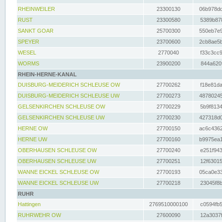
RHEINWEILER
23300130
06b978dd
RUST
23300580
5389b878
SANKT GOAR
25700300
550eb7e9
SPEYER
23700600
2cb8ae5b
WESEL
2770040
f33c3cc9
WORMS
23900200
844a620f
RHEIN-HERNE-KANAL
DUISBURG-MEIDERICH SCHLEUSE OW
27700262
f18e81da
DUISBURG-MEIDERICH SCHLEUSE UW
27700273
48780245
GELSENKIRCHEN SCHLEUSE OW
27700229
5b9f8134
GELSENKIRCHEN SCHLEUSE UW
27700230
427318d0
HERNE OW
27700150
ac6c4362
HERNE UW
27700160
b9975ea1
OBERHAUSEN SCHLEUSE OW
27700240
e251f943
OBERHAUSEN SCHLEUSE UW
27700251
12f63015
WANNE EICKEL SCHLEUSE OW
27700193
05ca0e33
WANNE EICKEL SCHLEUSE UW
27700218
23045f8b
RUHR
Hattingen
2769510000100
c0594fb5
RUHRWEHR OW
27600090
12a3037f