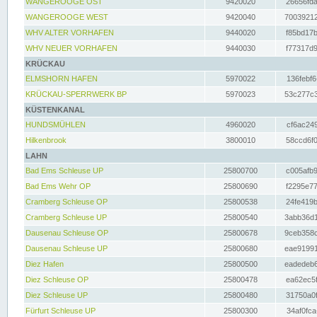
WANGEROOGE OST
9420020
26656fda
WANGEROOGE WEST
9420040
70039212
WHV ALTER VORHAFEN
9440020
f85bd17b
WHV NEUER VORHAFEN
9440030
f77317d9
KRÜCKAU
ELMSHORN HAFEN
5970022
136febf6
KRÜCKAU-SPERRWERK BP
5970023
53c277c3
KÜSTENKANAL
HUNDSMÜHLEN
4960020
cf6ac249
Hilkenbrook
3800010
58ccd6f0
LAHN
Bad Ems Schleuse UP
25800700
c005afb9
Bad Ems Wehr OP
25800690
f2295e77
Cramberg Schleuse OP
25800538
24fe419b
Cramberg Schleuse UP
25800540
3abb36d1
Dausenau Schleuse OP
25800678
9ceb358c
Dausenau Schleuse UP
25800680
eae91991
Diez Hafen
25800500
eadedeb6
Diez Schleuse OP
25800478
ea62ec5f
Diez Schleuse UP
25800480
31750a0f
Fürfurt Schleuse UP
25800300
34af0fca