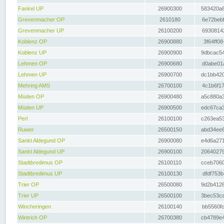
Fankel UP
26900300
583420a8
Grevenmacher OP
2610180
6e72bebf
Grevenmacher UP
26100200
69308142
Koblenz OP
26900880
3f64ff08
Koblenz UP
26900900
9dbcac54
Lehmen OP
26900680
d0abe01a
Lehmen UP
26900700
dc1bb420
Mehring AMS
26700100
4c1b6f17
Müden OP
26900480
a5c880a3
Müden UP
26900500
edc67ca3
Perl
26100100
c263ea53
Ruwer
26500150
abd34ee6
Sankt Aldegund OP
26900080
e4d6a271
Sankt Aldegund UP
26900100
20640279
Stadtbredimus OP
26100110
cceb7060
Stadtbredimus UP
26100130
dfdf753b
Trier OP
26500080
9d2b4126
Trier UP
26500100
3bec53ca
Wincheringen
26100140
bb5560fc
Wintrich OP
26700380
cb4789e4