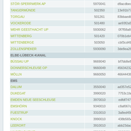
STÖR-SPERRWERK AP
5970041
d9acdbec
TANGERMÜNDE
502350
13e91b77
TORGAU
501261
83bbaedb
VOCKERODE
501480
ae93f2a5
WEHR GEESTHACHT UP
5930062
0f7f58a8
WITTENBERG
501420
070b1eb4
WITTENBERGE
503050
cbf3cd49
ZOLLENSPIEKER
5930090
3de8ea26
ELBE-LÜBECK-KANAL
BÜSSAU UP
9669040
bf7bb8e8
DONNERSCHLEUSE OP
9660049
45634232
MÖLLN
9660050
46644438
EMS
DALUM
3550040
ad357e52
DUKEGAT
3990020
7753c1fa
EMDEN NEUE SEESCHLEUSE
3970010
edfdf747
EMSHÖRN
9340010
c8af067c
FUESTRUP
3310010
3a8ed45f
KNOCK
3990010
438b565e
LEERORT
3910010
abb23dad