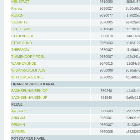
NEUSTADT
9610080
3f0b6b74
Prerow
9650027
7d50c68c
RUDEN
9690077
1fa822e6
SASSNITZ
9670065
9e7b2a4d
SCHLESWIG
9610040
09370c05
STAHLBRODE
9650070
340707f4
STRALSUND
9650043
b9163121
THIESSOW
9670067
d1c9bb3c
TIMMENDORF POEL
9630007
d22c341b
WARNEMÜNDE
9640015
220ff4c6
WISMAR-BAUMHAUS
9630008
95a0ab45
WITTOWER FÄHRE
9670055
4b348b56
ORANIENBURGER KANAL
SACHSENHAUSEN OP
580240
adbd3144
SACHSENHAUSEN UP
581840
0a6fe221
PEENE
AALBUDE
9660009
8ba772ed
ANKLAM
9660001
22fd01e0
DEMMIN
9660007
b7e238e8
JARMEN
9660005
a3328262
POTSDAMER HAVEL