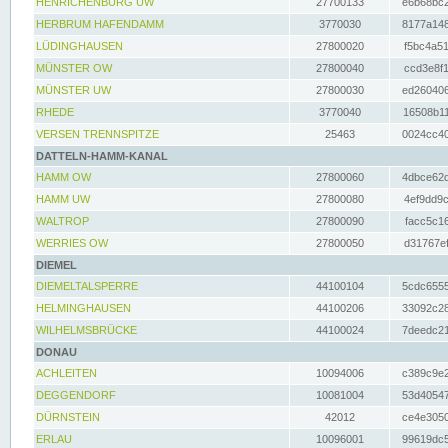
HENRICHENBURG UW
27700133
e6b68bc2
HERBRUM HAFENDAMM
3770030
8177a148
LÜDINGHAUSEN
27800020
f5bc4a51
MÜNSTER OW
27800040
ccd3e8f1
MÜNSTER UW
27800030
ed260406
RHEDE
3770040
16508b11
VERSEN TRENNSPITZE
25463
0024cc40
DATTELN-HAMM-KANAL
HAMM OW
27800060
4dbce62d
HAMM UW
27800080
4ef9dd9c
WALTROP
27800090
facc5c16
WERRIES OW
27800050
d31767ef
DIEMEL
DIEMELTALSPERRE
44100104
5cdc6555
HELMINGHAUSEN
44100206
33092c28
WILHELMSBRÜCKE
44100024
7deedc21
DONAU
ACHLEITEN
10094006
c389c9e2
DEGGENDORF
10081004
53d40547
DÜRNSTEIN
42012
ce4e3050
ERLAU
10096001
99619dc5