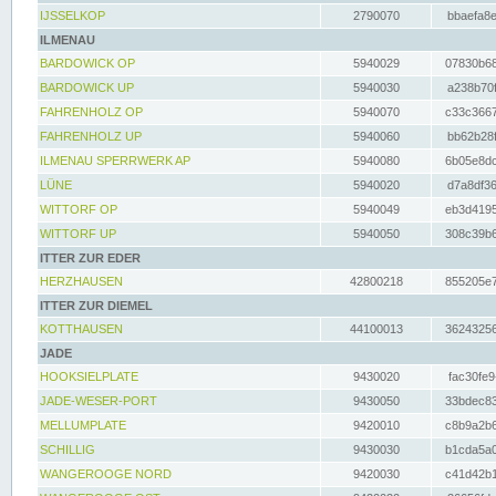
IJSSELKOP
2790070
bbaefa8e
ILMENAU
BARDOWICK OP
5940029
07830b68
BARDOWICK UP
5940030
a238b70f
FAHRENHOLZ OP
5940070
c33c3667
FAHRENHOLZ UP
5940060
bb62b28f
ILMENAU SPERRWERK AP
5940080
6b05e8dc
LÜNE
5940020
d7a8df36
WITTORF OP
5940049
eb3d4195
WITTORF UP
5940050
308c39b6
ITTER ZUR EDER
HERZHAUSEN
42800218
855205e7
ITTER ZUR DIEMEL
KOTTHAUSEN
44100013
36243256
JADE
HOOKSIELPLATE
9430020
fac30fe9
JADE-WESER-PORT
9430050
33bdec83
MELLUMPLATE
9420010
c8b9a2b6
SCHILLIG
9430030
b1cda5a0
WANGEROOGE NORD
9420030
c41d42b1