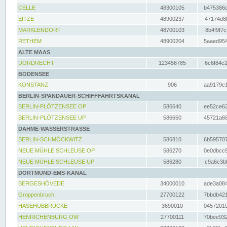
CELLE
48300105
b475386c
EITZE
48900237
47174d8f
MARKLENDORF
48700103
8b4f9f7c
RETHEM
48900204
5aaed954
ALTE MAAS
DORDRECHT
123456785
6c6f84c2
BODENSEE
KONSTANZ
906
aa9179c1
BERLIN-SPANDAUER-SCHIFFFAHRTSKANAL
BERLIN-PLÖTZENSEE OP
586640
ee52ce62
BERLIN-PLÖTZENSEE UP
586650
45721a68
DAHME-WASSERSTRASSE
BERLIN-SCHMÖCKWITZ
586810
6b595707
NEUE MÜHLE SCHLEUSE OP
586270
0e0dbcc9
NEUE MÜHLE SCHLEUSE UP
586280
c9a6c3bf
DORTMUND-EMS-KANAL
BERGESHÖVEDE
34000010
ade3a084
Groppenbruch
27700122
7bbdb421
HASEHUBBRÜCKE
3690010
04572010
HENRICHENBURG OW
27700111
70bee932