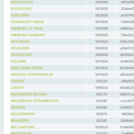
GEESTHACHT
5930060
44f7e955
GLÜCKSTADT
5970035
1f1bbed7
GORLEBEN
5910020
ac507f42
GRAUERORT REEDE
5970026
7398029b
HAMBURG ST. PAULI
5952050
d488c5cc
HAMBURG-HARBURG
5952025
706e5110
HETLINGEN
5970010
599c23b1
HITZACKER
5920010
a26e57c9
HOHNSTORF
5930040
d9289367
KOLLMAR
5970025
3ed90357
KRAUTSAND REEDE
5970031
8c20b4dc
KRÜCKAU-SPERRWERK AP
5970024
a653eb04
LENZEN
503120
c80a4f21
LÜHORT
5960010
8d18d129
MAGDEBURG-BUCKAU
502170
b8567c1e
MAGDEBURG-STROMBRÜCKE
502180
ccccb57f
MEISSEN
501080
24440872
MÜGGENDORF
503070
48f2661f
MÜHLBERG
501160
16b9b4e7
NEU DARCHAU
5930010
67d6e882
NIEGRIPP AP
502240
3adf88fd