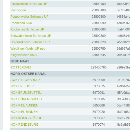
Pleidelsheim Schleuse UP
23800400
6e183f4b
Plochingen
23800100
be7ce40e
Poppenweiler Schleuse UP
23800300
f4854a4c
Rockenau SKA
23800690
4c00a166
Rockenau Schleuse UP
23800680
5ab4f00f
Schwabenheim Schleuse UP
23800800
ec9d3a4d
Untertürkheim Schleuse UP
23800220
a5ca02fb
Wieblingen Wehr UP neu
23800780
66d887a6
Ziegelhausen AMS
23800745
3944c1fd
NEUE MAAS
ROTTERDAM
123456786
a269e3be
NORD-OSTSEE-KANAL
AWK STROHBRÜCK
5970069
0e192297
NOK BREIHOLZ
5970075
4a904d59
NOK BRUNSBÜTTEL
5970091
85fc0dac
NOK DÜKERSWISCH
5970085
3954300d
NOK KIEL AUSSEN
5650068
6dc44585
NOK KIEL BINNEN
5979020
8af24d6a
NOK KÖNIGSFÖRDE
5970067
d0ec2790
NOK RENDSBURG
5970074
8c8afb56