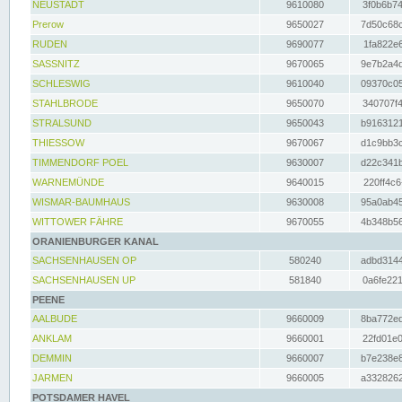
NEUSTADT
9610080
3f0b6b74
Prerow
9650027
7d50c68c
RUDEN
9690077
1fa822e6
SASSNITZ
9670065
9e7b2a4d
SCHLESWIG
9610040
09370c05
STAHLBRODE
9650070
340707f4
STRALSUND
9650043
b9163121
THIESSOW
9670067
d1c9bb3c
TIMMENDORF POEL
9630007
d22c341b
WARNEMÜNDE
9640015
220ff4c6
WISMAR-BAUMHAUS
9630008
95a0ab45
WITTOWER FÄHRE
9670055
4b348b56
ORANIENBURGER KANAL
SACHSENHAUSEN OP
580240
adbd3144
SACHSENHAUSEN UP
581840
0a6fe221
PEENE
AALBUDE
9660009
8ba772ed
ANKLAM
9660001
22fd01e0
DEMMIN
9660007
b7e238e8
JARMEN
9660005
a3328262
POTSDAMER HAVEL