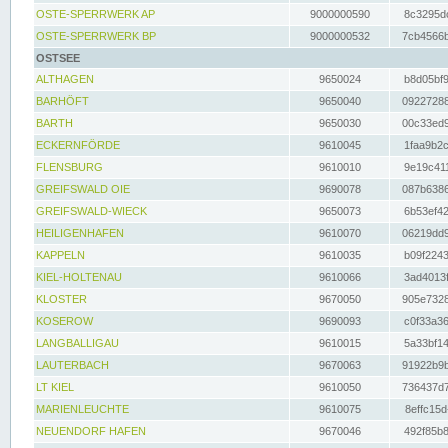
OSTE-SPERRWERK AP
9000000590
8c3295dc
OSTE-SPERRWERK BP
9000000532
7cb4566b
OSTSEE
ALTHAGEN
9650024
b8d05bf9
BARHÖFT
9650040
09227288
BARTH
9650030
00c33ed9
ECKERNFÖRDE
9610045
1faa9b2c
FLENSBURG
9610010
9e19c411
GREIFSWALD OIE
9690078
087b6386
GREIFSWALD-WIECK
9650073
6b53ef42
HEILIGENHAFEN
9610070
06219dd9
KAPPELN
9610035
b09f2243
KIEL-HOLTENAU
9610066
3ad4013f
KLOSTER
9670050
905e7328
KOSEROW
9690093
c0f33a36
LANGBALLIGAU
9610015
5a33bf14
LAUTERBACH
9670063
91922b9b
LT KIEL
9610050
736437d7
MARIENLEUCHTE
9610075
8effc15d
NEUENDORF HAFEN
9670046
492f85b8