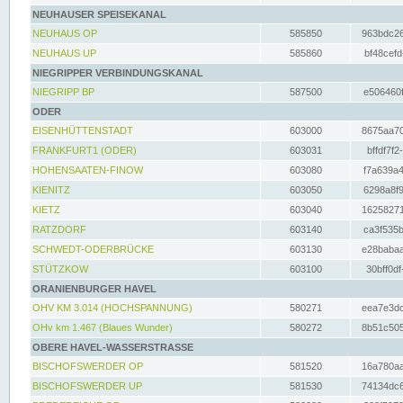
NEUHAUSER SPEISEKANAL
NEUHAUS OP
585850
963bdc26
NEUHAUS UP
585860
bf48cefd
NIEGRIPPER VERBINDUNGSKANAL
NIEGRIPP BP
587500
e506460f
ODER
EISENHÜTTENSTADT
603000
8675aa70
FRANKFURT1 (ODER)
603031
bffdf7f2
HOHENSAATEN-FINOW
603080
f7a639a4
KIENITZ
603050
6298a8f9
KIETZ
603040
16258271
RATZDORF
603140
ca3f535b
SCHWEDT-ODERBRÜCKE
603130
e28babaa
STÜTZKOW
603100
30bff0df
ORANIENBURGER HAVEL
OHV KM 3.014 (HOCHSPANNUNG)
580271
eea7e3dc
OHv km 1.467 (Blaues Wunder)
580272
8b51c505
OBERE HAVEL-WASSERSTRASSE
BISCHOFSWERDER OP
581520
16a780aa
BISCHOFSWERDER UP
581530
74134dc6