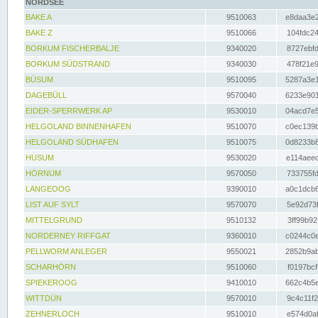
NORDSEE
BAKE A
9510063
e8daa3e2
BAKE Z
9510066
104fdc24
BORKUM FISCHERBALJE
9340020
8727ebfd
BORKUM SÜDSTRAND
9340030
478f21e9
BÜSUM
9510095
5287a3e1
DAGEBÜLL
9570040
6233e901
EIDER-SPERRWERK AP
9530010
04acd7e5
HELGOLAND BINNENHAFEN
9510070
c0ec139b
HELGOLAND SÜDHAFEN
9510075
0d8233b8
HUSUM
9530020
e114aeec
HÖRNUM
9570050
733755fd
LANGEOOG
9390010
a0c1dcb6
LIST AUF SYLT
9570070
5e92d73f
MITTELGRUND
9510132
3ff99b92
NORDERNEY RIFFGAT
9360010
c0244c0e
PELLWORM ANLEGER
9550021
2852b9ab
SCHARHÖRN
9510060
f0197bcf
SPIEKEROOG
9410010
662c4b5e
WITTDÜN
9570010
9c4c11f2
ZEHNERLOCH
9510010
e574d0af