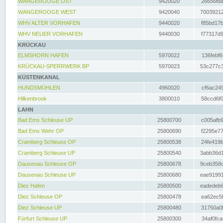
WANGEROOGE OST
9420020
26656fda
WANGEROOGE WEST
9420040
70039212
WHV ALTER VORHAFEN
9440020
f85bd17b
WHV NEUER VORHAFEN
9440030
f77317d9
KRÜCKAU
ELMSHORN HAFEN
5970022
136febf6
KRÜCKAU-SPERRWERK BP
5970023
53c277c3
KÜSTENKANAL
HUNDSMÜHLEN
4960020
cf6ac249
Hilkenbrook
3800010
58ccd6f0
LAHN
Bad Ems Schleuse UP
25800700
c005afb9
Bad Ems Wehr OP
25800690
f2295e77
Cramberg Schleuse OP
25800538
24fe419b
Cramberg Schleuse UP
25800540
3abb36d1
Dausenau Schleuse OP
25800678
9ceb358c
Dausenau Schleuse UP
25800680
eae91991
Diez Hafen
25800500
eadedeb6
Diez Schleuse OP
25800478
ea62ec5f
Diez Schleuse UP
25800480
31750a0f
Fürfurt Schleuse UP
25800300
34af0fca