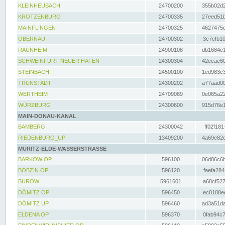
KLEINHEUBACH
24700200
355b02d2
KROTZENBURG
24700335
27eed51b
MAINFLINGEN
24700325
4627475d
OBERNAU
24700302
3c7cfb10
RAUNHEIM
24900108
db1684c1
SCHWEINFURT NEUER HAFEN
24300304
42ecae60
STEINBACH
24500100
1ed983c3
TRUNSTADT
24300202
a77aad00
WERTHEIM
24709089
0e065a22
WÜRZBURG
24300600
915d76e1
MAIN-DONAU-KANAL
BAMBERG
24300042
ff02f181
RIEDENBURG_UP
13409200
4a69e82e
MÜRITZ-ELDE-WASSERSTRASSE
BARKOW OP
596100
06d86c6b
BOBZIN OP
596120
faefa284
BUROW
5961601
a68cf527
DÖMITZ OP
596450
ec8188ee
DÖMITZ UP
596460
ad3a51da
ELDENA OP
596370
0fab94c7