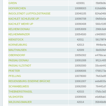
GREIN
420091
f3bf0b0b
HOFKIRCHEN
10088003
616dd98e
INGOLSTADT LUITPOLDSTRASSE
10046105
824a046b
KACHLET SCHLEUSE UP
10090708
0fd56e0a
KACHLET WEHR UP
10090408
560cf185
KELHEIM DONAU
10053009
296fc6d4
KELHEIMWINZER
10054500
c9409937
KIENSTOCK
42011
56178f74
KORNEUBURG
42013
ff44be4a
MAUTHAUSEN
42009
6b002fef
OBERNDORF
10056302
e476bcad
PASSAU DONAU
10091008
9f12c405
PASSAU ILZSTADT
10092000
33ceb441
PFATTER
10068006
f768173a
PFELLING
10078000
7fe63a95
REGENSBURG EISERNE BRÜCKE
10061007
eebd633a
SCHWABELWEIS
10062000
7644f1d7
THEBNERSTRASSL
42015
f7b5c3d3
VILSHOFEN
10089006
e6d68ab7
WILDUNGSMAUER
42014
35846b8b