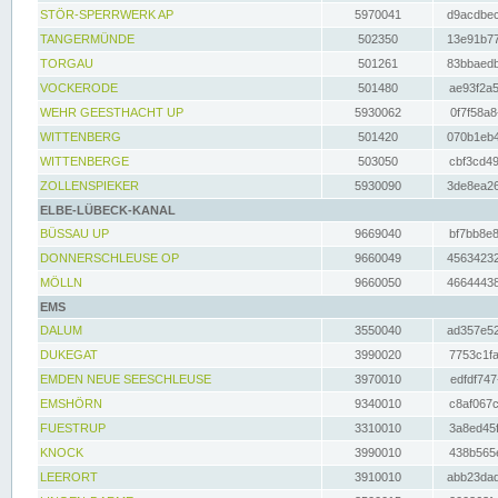
STÖR-SPERRWERK AP
5970041
d9acdbec
TANGERMÜNDE
502350
13e91b77
TORGAU
501261
83bbaedb
VOCKERODE
501480
ae93f2a5
WEHR GEESTHACHT UP
5930062
0f7f58a8
WITTENBERG
501420
070b1eb4
WITTENBERGE
503050
cbf3cd49
ZOLLENSPIEKER
5930090
3de8ea26
ELBE-LÜBECK-KANAL
BÜSSAU UP
9669040
bf7bb8e8
DONNERSCHLEUSE OP
9660049
45634232
MÖLLN
9660050
46644438
EMS
DALUM
3550040
ad357e52
DUKEGAT
3990020
7753c1fa
EMDEN NEUE SEESCHLEUSE
3970010
edfdf747
EMSHÖRN
9340010
c8af067c
FUESTRUP
3310010
3a8ed45f
KNOCK
3990010
438b565e
LEERORT
3910010
abb23dad