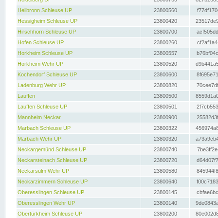
Heilbronn Schleuse UP
23800560
f77df170
Hessigheim Schleuse UP
23800420
23517de9
Hirschhorn Schleuse UP
23800700
acf505dd
Hofen Schleuse UP
23800260
cf2af1a4
Horkheim Schleuse UP
23800557
b76bf04c
Horkheim Wehr UP
23800520
d9b441a5
Kochendorf Schleuse UP
23800600
8f695e71
Ladenburg Wehr UP
23800820
70cee7df
Lauffen
23800500
8559d1a0
Lauffen Schleuse UP
23800501
2f7cb553
Mannheim Neckar
23800900
25582d3f
Marbach Schleuse UP
23800322
456974a8
Marbach Wehr UP
23800320
a73a9cb4
Neckargemünd Schleuse UP
23800740
7be3ff2e
Neckarsteinach Schleuse UP
23800720
d64d07f7
Neckarsulm Wehr UP
23800580
845944f8
Neckarzimmern Schleuse UP
23800640
f00c7183
Oberesslingen Schleuse UP
23800145
cbfae6bc
Oberesslingen Wehr UP
23800140
9de0843a
Obertürkheim Schleuse UP
23800200
80e002d8