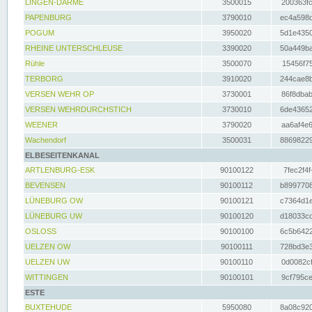
LINGEN-DARME
3500015
200363fc
PAPENBURG
3790010
ec4a598d
POGUM
3950020
5d1e4350
RHEINE UNTERSCHLEUSE
3390020
50a449ba
Rühle
3500070
15456f75
TERBORG
3910020
244cae8b
VERSEN WEHR OP
3730001
86f8dbab
VERSEN WEHRDURCHSTICH
3730010
6de43652
WEENER
3790020
aa6af4e6
Wachendorf
3500031
88698229
ELBESEITENKANAL
ARTLENBURG-ESK
90100122
7fec2f4f
BEVENSEN
90100112
b8997708
LÜNEBURG OW
90100121
c7364d1e
LÜNEBURG UW
90100120
d18033cd
OSLOSS
90100100
6c5b6422
UELZEN OW
90100111
728bd3e3
UELZEN UW
90100110
0d0082cf
WITTINGEN
90100101
9cf795ce
ESTE
BUXTEHUDE
5950080
8a08c920