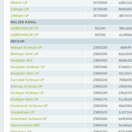
Wintrich UP
26700400
a392113c
Zeltingen OP
26700580
8b802863
Zeltingen UP
26700600
d867e7e9
MALZER KANAL
LIEBENWALDE OP
581540
3f8ceb6d
LIEBENWALDE UP
581550
a1cf60be
NECKAR
Aldingen Schleuse UP
23800280
dfdfb4ff
Beihingen Wehr UP
23800360
8a2e3048
Besigheim SKA
23800460
46d8ed02
Besigheim Schleuse UP
23800480
57db82c7
Besigheim Wehr UP
23800440
42c11b7a
Cannstatt Schleuse UP
23800240
7068d262
Deizisau Schleuse UP
23800120
c5b6243d
Esslingen Schleuse UP
23800180
130a3761
Esslingen Wehr OP
23800176
31c32a38
Feudenheim Schleuse UP
23800840
48a939b9
Gundelsheim UP
23800620
fc1072e4
Guttenbach Schleuse UP
23800660
bd36404b
Hassmersheim AMS
23800630
0e1b8ae0
Heidelberg UP
23800760
827b2685