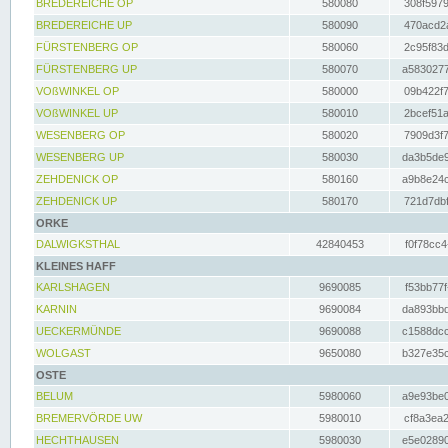
BREDEREICHE OP
580080
308f5979
BREDEREICHE UP
580090
470acd2a
FÜRSTENBERG OP
580060
2c95f83d
FÜRSTENBERG UP
580070
a5830277
VOßWINKEL OP
580000
09b422f7
VOßWINKEL UP
580010
2bcef51a
WESENBERG OP
580020
7909d3f7
WESENBERG UP
580030
da3b5de9
ZEHDENICK OP
580160
a9b8e24c
ZEHDENICK UP
580170
721d7dbf
ORKE
DALWIGKSTHAL
42840453
f0f78cc4
KLEINES HAFF
KARLSHAGEN
9690085
f53bb77f
KARNIN
9690084
da893bbd
UECKERMÜNDE
9690088
c1588dcc
WOLGAST
9650080
b327e35c
OSTE
BELUM
5980060
a9e93be0
BREMERVÖRDE UW
5980010
cf8a3ea2
HECHTHAUSEN
5980030
e5e02890