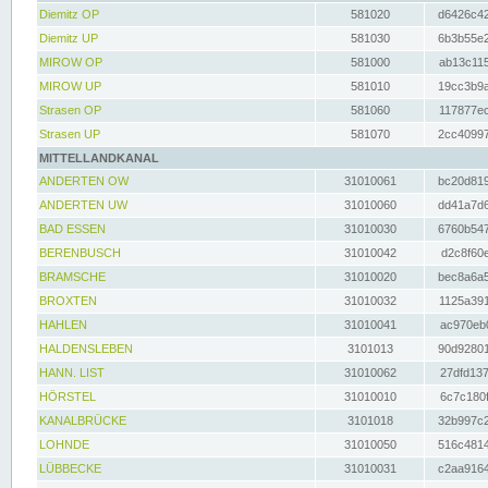
Diemitz OP
581020
d6426c42
Diemitz UP
581030
6b3b55e2
MIROW OP
581000
ab13c115
MIROW UP
581010
19cc3b9a
Strasen OP
581060
117877ec
Strasen UP
581070
2cc40997
MITTELLANDKANAL
ANDERTEN OW
31010061
bc20d819
ANDERTEN UW
31010060
dd41a7d6
BAD ESSEN
31010030
6760b547
BERENBUSCH
31010042
d2c8f60e
BRAMSCHE
31010020
bec8a6a5
BROXTEN
31010032
1125a391
HAHLEN
31010041
ac970eb0
HALDENSLEBEN
3101013
90d92801
HANN. LIST
31010062
27dfd137
HÖRSTEL
31010010
6c7c180f
KANALBRÜCKE
3101018
32b997c2
LOHNDE
31010050
516c4814
LÜBBECKE
31010031
c2aa9164