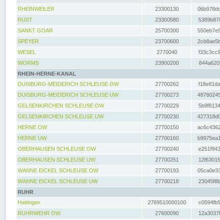
RHEINWEILER
23300130
06b978dd
RUST
23300580
5389b878
SANKT GOAR
25700300
550eb7e9
SPEYER
23700600
2cb8ae5b
WESEL
2770040
f33c3cc9
WORMS
23900200
844a620f
RHEIN-HERNE-KANAL
DUISBURG-MEIDERICH SCHLEUSE OW
27700262
f18e81da
DUISBURG-MEIDERICH SCHLEUSE UW
27700273
48780245
GELSENKIRCHEN SCHLEUSE OW
27700229
5b9f8134
GELSENKIRCHEN SCHLEUSE UW
27700230
427318d0
HERNE OW
27700150
ac6c4362
HERNE UW
27700160
b9975ea1
OBERHAUSEN SCHLEUSE OW
27700240
e251f943
OBERHAUSEN SCHLEUSE UW
27700251
12f63015
WANNE EICKEL SCHLEUSE OW
27700193
05ca0e33
WANNE EICKEL SCHLEUSE UW
27700218
23045f8b
RUHR
Hattingen
2769510000100
c0594fb5
RUHRWEHR OW
27600090
12a3037f