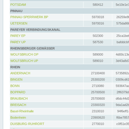
POTSDAM
580412
5e10e1e7
PINNAU
PINNAU-SPERRWERK BP
5970018
26259e8f
UETERSEN
5970016
575da86f
PAREYER VERBINDUNGSKANAL
PAREY EP
502300
25ca1bef
PAREY UP
587530
bafddcbf
RHEINSBERGER GEWÄSSER
WOLFSBRUCH OP
589000
4d00c13e
WOLFSBRUCH UP
589010
3d43a8d7
RHEIN
ANDERNACH
27100400
5735892a
BINGEN
25300200
0309cd61
BONN
2710080
593647aa
BOPPARD
25700500
2ff6379d
BRAUBACH
25700600
d6dc44d1
BREISACH
23300320
9da1ad2b
Basel-Rheinhalle
2310010
94f6eff1
Bodenheim
23900620
f6be7857
DUISBURG-RUHRORT
2770010
c0f51e35