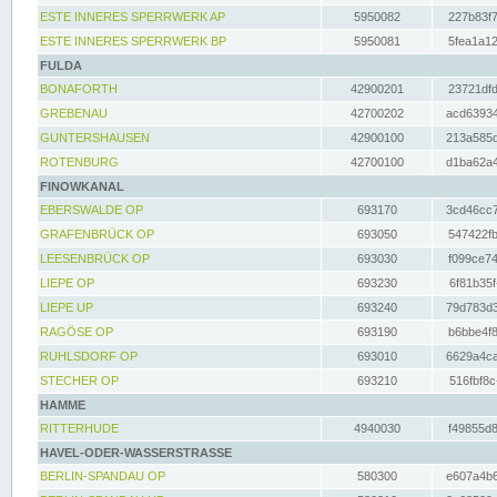
ESTE INNERES SPERRWERK AP
5950082
227b83f7
ESTE INNERES SPERRWERK BP
5950081
5fea1a12
FULDA
BONAFORTH
42900201
23721dfd
GREBENAU
42700202
acd63934
GUNTERSHAUSEN
42900100
213a585d
ROTENBURG
42700100
d1ba62a4
FINOWKANAL
EBERSWALDE OP
693170
3cd46cc7
GRAFENBRÜCK OP
693050
547422fb
LEESENBRÜCK OP
693030
f099ce74
LIEPE OP
693230
6f81b35f
LIEPE UP
693240
79d783d3
RAGÖSE OP
693190
b6bbe4f8
RUHLSDORF OP
693010
6629a4ca
STECHER OP
693210
516fbf8c
HAMME
RITTERHUDE
4940030
f49855d8
HAVEL-ODER-WASSERSTRASSE
BERLIN-SPANDAU OP
580300
e607a4b6