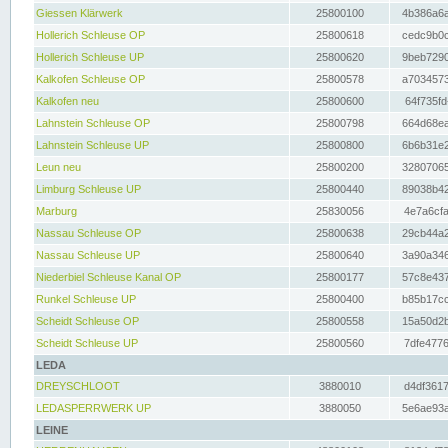
Giessen Klärwerk
25800100
4b386a6a
Hollerich Schleuse OP
25800618
cedc9b0c
Hollerich Schleuse UP
25800620
9beb7290
Kalkofen Schleuse OP
25800578
a7034573
Kalkofen neu
25800600
64f735fd
Lahnstein Schleuse OP
25800798
664d68ea
Lahnstein Schleuse UP
25800800
6b6b31e2
Leun neu
25800200
32807065
Limburg Schleuse UP
25800440
89038b42
Marburg
25830056
4e7a6cfa
Nassau Schleuse OP
25800638
29cb44a2
Nassau Schleuse UP
25800640
3a90a346
Niederbiel Schleuse Kanal OP
25800177
57c8e437
Runkel Schleuse UP
25800400
b85b17cc
Scheidt Schleuse OP
25800558
15a50d2b
Scheidt Schleuse UP
25800560
7dfe4776
LEDA
DREYSCHLOOT
3880010
d4df3617
LEDASPERRWERK UP
3880050
5e6ae93a
LEINE