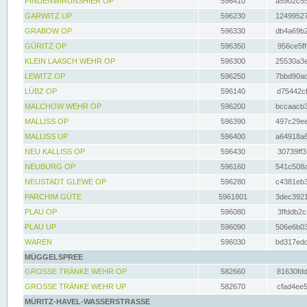
FINDENWIRUNSHIER OP
596410
a5902c55
GARWITZ UP
596230
12499527
GRABOW OP
596330
db4a69b2
GÜRITZ OP
596350
956ce5ff
KLEIN LAASCH WEHR OP
596300
25530a3e
LEWITZ OP
596250
7bbd90ad
LÜBZ OP
596140
d75442cf
MALCHOW WEHR OP
596200
bccaacb3
MALLISS OP
596390
497c29ee
MALLISS UP
596400
a64918a6
NEU KALLISS OP
596430
30739ff3
NEUBURG OP
596160
541c508a
NEUSTADT GLEWE OP
596280
c4381eb3
PARCHIM GÜTE
5961801
3dec3921
PLAU OP
596080
3ffddb2c
PLAU UP
596090
506e6b03
WAREN
596030
bd317edd
MÜGGELSPREE
GROSSE TRÄNKE WEHR OP
582660
81630fdd
GROSSE TRÄNKE WEHR UP
582670
cfad4ee5
MÜRITZ-HAVEL-WASSERSTRASSE