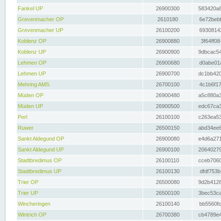
Fankel UP
26900300
583420a8
Grevenmacher OP
2610180
6e72bebf
Grevenmacher UP
26100200
69308142
Koblenz OP
26900880
3f64ff08
Koblenz UP
26900900
9dbcac54
Lehmen OP
26900680
d0abe01a
Lehmen UP
26900700
dc1bb420
Mehring AMS
26700100
4c1b6f17
Müden OP
26900480
a5c880a3
Müden UP
26900500
edc67ca3
Perl
26100100
c263ea53
Ruwer
26500150
abd34ee6
Sankt Aldegund OP
26900080
e4d6a271
Sankt Aldegund UP
26900100
20640279
Stadtbredimus OP
26100110
cceb7060
Stadtbredimus UP
26100130
dfdf753b
Trier OP
26500080
9d2b4126
Trier UP
26500100
3bec53ca
Wincheringen
26100140
bb5560fc
Wintrich OP
26700380
cb4789e4