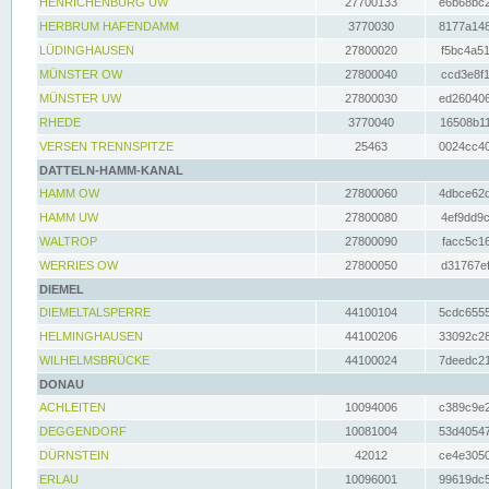
HENRICHENBURG UW
27700133
e6b68bc2
HERBRUM HAFENDAMM
3770030
8177a148
LÜDINGHAUSEN
27800020
f5bc4a51
MÜNSTER OW
27800040
ccd3e8f1
MÜNSTER UW
27800030
ed260406
RHEDE
3770040
16508b11
VERSEN TRENNSPITZE
25463
0024cc40
DATTELN-HAMM-KANAL
HAMM OW
27800060
4dbce62d
HAMM UW
27800080
4ef9dd9c
WALTROP
27800090
facc5c16
WERRIES OW
27800050
d31767ef
DIEMEL
DIEMELTALSPERRE
44100104
5cdc6555
HELMINGHAUSEN
44100206
33092c28
WILHELMSBRÜCKE
44100024
7deedc21
DONAU
ACHLEITEN
10094006
c389c9e2
DEGGENDORF
10081004
53d40547
DÜRNSTEIN
42012
ce4e3050
ERLAU
10096001
99619dc5