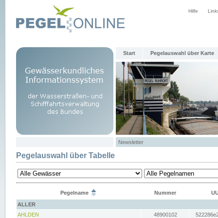
Hilfe
Link
Start
Pegelauswahl über Karte
Newsletter
Pegelauswahl über Tabelle
Pegelname
Nummer
UU
ALLER
AHLDEN
48900102
522286e2