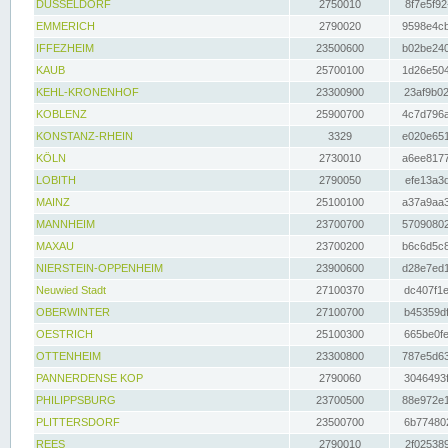
DÜSSELDORF
2750010
8f7e5f92
EMMERICH
2790020
9598e4cb
IFFEZHEIM
23500600
b02be240
KAUB
25700100
1d26e504
KEHL-KRONENHOF
23300900
23af9b02
KOBLENZ
25900700
4c7d796a
KONSTANZ-RHEIN
3329
e020e651
KÖLN
2730010
a6ee8177
LOBITH
2790050
efe13a3d
MAINZ
25100100
a37a9aa3
MANNHEIM
23700700
57090802
MAXAU
23700200
b6c6d5c8
NIERSTEIN-OPPENHEIM
23900600
d28e7ed1
Neuwied Stadt
27100370
dc407f1e
OBERWINTER
27100700
b45359df
OESTRICH
25100300
665be0fe
OTTENHEIM
23300800
787e5d63
PANNERDENSE KOP
2790060
3046493f
PHILIPPSBURG
23700500
88e972e1
PLITTERSDORF
23500700
6b774802
REES
2790010
2f025389