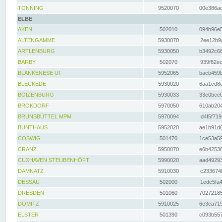
TÖNNING
9520070
00e386ac
ELBE
AKEN
502010
094b96e5
ALTENGAMME
5930070
2ee12b9a
ARTLENBURG
5930050
b3492c68
BARBY
502070
939f82ec
BLANKENESE UF
5952065
bacb459b
BLECKEDE
5930020
6aa1cd8e
BOIZENBURG
5930033
33e0bce0
BROKDORF
5970050
610ab204
BRUNSBÜTTEL MPM
5970094
d4f5f719
BUNTHAUS
5952020
ae1b91d0
COSWIG
501470
1ce53a59
CRANZ
5950070
e6b42536
CUXHAVEN STEUBENHÖFT
5990020
aad49293
DAMNATZ
5910030
c233674f
DESSAU
502000
1edc5fa4
DRESDEN
501060
70272185
DÖMITZ
5910025
6e3ea719
ELSTER
501390
c093b557