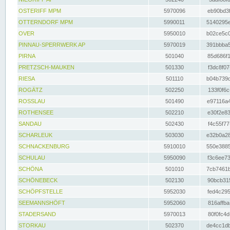
OSTERIFF MPM
5970096
eb90bd3f
OTTERNDORF MPM
5990011
5140295e
OVER
5950010
b02ce5c0
PINNAU-SPERRWERK AP
5970019
391bbba5
PIRNA
501040
85d686f1
PRETZSCH-MAUKEN
501330
f3dc8f07
RIESA
501110
b04b739d
ROGÄTZ
502250
133f0f6c
ROSSLAU
501490
e97116a4
ROTHENSEE
502210
e30f2e83
SANDAU
502430
f4c55f77
SCHARLEUK
503030
e32b0a28
SCHNACKENBURG
5910010
550e3885
SCHULAU
5950090
f3c6ee73
SCHÖNA
501010
7cb7461b
SCHÖNEBECK
502130
90bcb315
SCHÖPFSTELLE
5952030
fed4c295
SEEMANNSHÖFT
5952060
816affba
STADERSAND
5970013
80f0fc4d
STORKAU
502370
de4cc1db