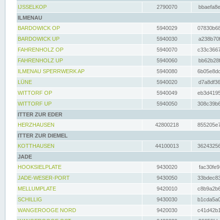
IJSSELKOP
2790070
bbaefa8e
ILMENAU
BARDOWICK OP
5940029
07830b68
BARDOWICK UP
5940030
a238b70f
FAHRENHOLZ OP
5940070
c33c3667
FAHRENHOLZ UP
5940060
bb62b28f
ILMENAU SPERRWERK AP
5940080
6b05e8dc
LÜNE
5940020
d7a8df36
WITTORF OP
5940049
eb3d4195
WITTORF UP
5940050
308c39b6
ITTER ZUR EDER
HERZHAUSEN
42800218
855205e7
ITTER ZUR DIEMEL
KOTTHAUSEN
44100013
36243256
JADE
HOOKSIELPLATE
9430020
fac30fe9
JADE-WESER-PORT
9430050
33bdec83
MELLUMPLATE
9420010
c8b9a2b6
SCHILLIG
9430030
b1cda5a0
WANGEROOGE NORD
9420030
c41d42b1