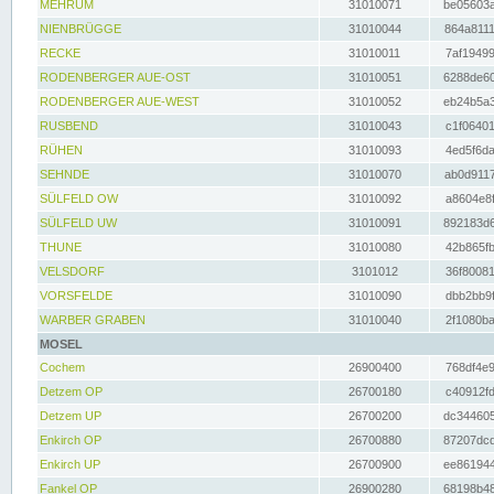
MEHRUM
31010071
be05603a
NIENBRÜGGE
31010044
864a8111
RECKE
31010011
7af19499
RODENBERGER AUE-OST
31010051
6288de60
RODENBERGER AUE-WEST
31010052
eb24b5a3
RUSBEND
31010043
c1f06401
RÜHEN
31010093
4ed5f6da
SEHNDE
31010070
ab0d9117
SÜLFELD OW
31010092
a8604e8f
SÜLFELD UW
31010091
892183d6
THUNE
31010080
42b865fb
VELSDORF
3101012
36f80081
VORSFELDE
31010090
dbb2bb9f
WARBER GRABEN
31010040
2f1080ba
MOSEL
Cochem
26900400
768df4e9
Detzem OP
26700180
c40912fd
Detzem UP
26700200
dc344605
Enkirch OP
26700880
87207dcd
Enkirch UP
26700900
ee861944
Fankel OP
26900280
68198b48