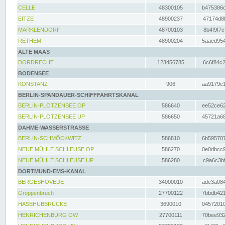
CELLE
48300105
b475386c
EITZE
48900237
47174d8f
MARKLENDORF
48700103
8b4f9f7c
RETHEM
48900204
5aaed954
ALTE MAAS
DORDRECHT
123456785
6c6f84c2
BODENSEE
KONSTANZ
906
aa9179c1
BERLIN-SPANDAUER-SCHIFFFAHRTSKANAL
BERLIN-PLÖTZENSEE OP
586640
ee52ce62
BERLIN-PLÖTZENSEE UP
586650
45721a68
DAHME-WASSERSTRASSE
BERLIN-SCHMÖCKWITZ
586810
6b595707
NEUE MÜHLE SCHLEUSE OP
586270
0e0dbcc9
NEUE MÜHLE SCHLEUSE UP
586280
c9a6c3bf
DORTMUND-EMS-KANAL
BERGESHÖVEDE
34000010
ade3a084
Groppenbruch
27700122
7bbdb421
HASEHUBBRÜCKE
3690010
04572010
HENRICHENBURG OW
27700111
70bee932