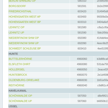
BERLIN-SPANDAU UP
580310
2c68509c
BORGSDORF
581591
1b2e2996
FRIEDRICHSTHAL
603420
314945d6
HOHENSAATEN WEST AP
603400
99309d3e
HOHENSAATEN WEST BP
603310
3404a6e5
LEHNITZ OP
581580
c8a1cf0a
LEHNITZ UP
581590
5bb1f56d
NIEDERFINOW SHW OP
692080
414dd4ee
NIEDERFINOW SHW UP
692090
4eec6b25
SCHWEDT SCHLEUSE BP
603410
4ee515f9
HUNTE
BUTTELERHÖRNE
4960060
b3d88ca6
ELSFLETH OHRT
4960080
531da758
HOLLERSIEL
4960050
2eacef2f
HUNTEBRÜCK
4960070
2e1d458b
OLDENBURG-DRIELAKE
4960030
1b51e55e
REITHÖRNE
4960040
c9df61c4
HAVELKANAL
SCHÖNWALDE OP
587050
d8ef9f21
SCHÖNWALDE UP
587060
b6650b13
IJSSEL