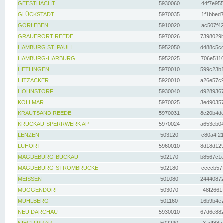
GEESTHACHT
5930060
44f7e955
GLÜCKSTADT
5970035
1f1bbed7
GORLEBEN
5910020
ac507f42
GRAUERORT REEDE
5970026
7398029b
HAMBURG ST. PAULI
5952050
d488c5cc
HAMBURG-HARBURG
5952025
706e5110
HETLINGEN
5970010
599c23b1
HITZACKER
5920010
a26e57c9
HOHNSTORF
5930040
d9289367
KOLLMAR
5970025
3ed90357
KRAUTSAND REEDE
5970031
8c20b4dc
KRÜCKAU-SPERRWERK AP
5970024
a653eb04
LENZEN
503120
c80a4f21
LÜHORT
5960010
8d18d129
MAGDEBURG-BUCKAU
502170
b8567c1e
MAGDEBURG-STROMBRÜCKE
502180
ccccb57f
MEISSEN
501080
24440872
MÜGGENDORF
503070
48f2661f
MÜHLBERG
501160
16b9b4e7
NEU DARCHAU
5930010
67d6e882
NIEGRIPP AP
502240
3adf88fd