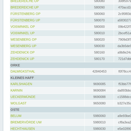
BREDEREICHE OP
580080
308f5979
BREDEREICHE UP
580090
470acd2a
FÜRSTENBERG OP
580060
2c95f83d
FÜRSTENBERG UP
580070
a5830277
VOßWINKEL OP
580000
09b422f7
VOßWINKEL UP
580010
2bcef51a
WESENBERG OP
580020
7909d3f7
WESENBERG UP
580030
da3b5de9
ZEHDENICK OP
580160
a9b8e24c
ZEHDENICK UP
580170
721d7dbf
ORKE
DALWIGKSTHAL
42840453
f0f78cc4
KLEINES HAFF
KARLSHAGEN
9690085
f53bb77f
KARNIN
9690084
da893bbd
UECKERMÜNDE
9690088
c1588dcc
WOLGAST
9650080
b327e35c
OSTE
BELUM
5980060
a9e93be0
BREMERVÖRDE UW
5980010
cf8a3ea2
HECHTHAUSEN
5980030
e5e02890