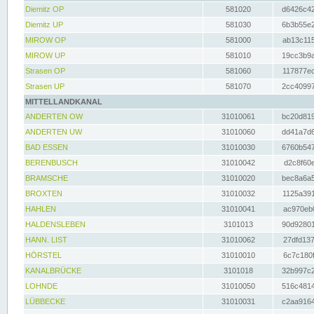
Diemitz OP
581020
d6426c42
Diemitz UP
581030
6b3b55e2
MIROW OP
581000
ab13c115
MIROW UP
581010
19cc3b9a
Strasen OP
581060
117877ec
Strasen UP
581070
2cc40997
MITTELLANDKANAL
ANDERTEN OW
31010061
bc20d819
ANDERTEN UW
31010060
dd41a7d6
BAD ESSEN
31010030
6760b547
BERENBUSCH
31010042
d2c8f60e
BRAMSCHE
31010020
bec8a6a5
BROXTEN
31010032
1125a391
HAHLEN
31010041
ac970eb0
HALDENSLEBEN
3101013
90d92801
HANN. LIST
31010062
27dfd137
HÖRSTEL
31010010
6c7c180f
KANALBRÜCKE
3101018
32b997c2
LOHNDE
31010050
516c4814
LÜBBECKE
31010031
c2aa9164