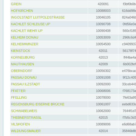
GREIN
420091
f3bf0b0b
HOFKIRCHEN
10088003
616dd98e
INGOLSTADT LUITPOLDSTRASSE
10046105
824a046b
KACHLET SCHLEUSE UP
10090708
0fd56e0a
KACHLET WEHR UP
10090408
560cf185
KELHEIM DONAU
10053009
296fc6d4
KELHEIMWINZER
10054500
c9409937
KIENSTOCK
42011
56178f74
KORNEUBURG
42013
ff44be4a
MAUTHAUSEN
42009
6b002fef
OBERNDORF
10056302
e476bcad
PASSAU DONAU
10091008
9f12c405
PASSAU ILZSTADT
10092000
33ceb441
PFATTER
10068006
f768173a
PFELLING
10078000
7fe63a95
REGENSBURG EISERNE BRÜCKE
10061007
eebd633a
SCHWABELWEIS
10062000
7644f1d7
THEBNERSTRASSL
42015
f7b5c3d3
VILSHOFEN
10089006
e6d68ab7
WILDUNGSMAUER
42014
35846b8b