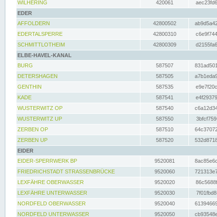
WILHERING
420061
aec23fd6
EDER
AFFOLDERN
42800502
ab9d5a42
EDERTALSPERRE
42800310
c6e9f744
SCHMITTLOTHEIM
42800309
d2155fa6
ELBE-HAVEL-KANAL
BURG
587507
831ad501
DETERSHAGEN
587505
a7b1eda9
GENTHIN
587535
e9e7f20c
KADE
587541
e4f29379
WUSTERWITZ OP
587540
c6a12d34
WUSTERWITZ UP
587550
3bfcf759
ZERBEN OP
587510
64c37072
ZERBEN UP
587520
532d8718
EIDER
EIDER-SPERRWERK BP
9520081
8ac85e6c
FRIEDRICHSTADT STRASSENBRÜCKE
9520060
721313e7
LEXFÄHRE OBERWASSER
9520020
86c5688f
LEXFÄHRE UNTERWASSER
9520030
7f01fbd8
NORDFELD OBERWASSER
9520040
61394669
NORDFELD UNTERWASSER
9520050
cb93548e