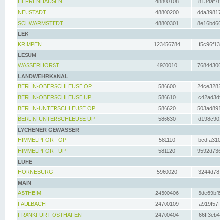
HERRENHAUSEN
48800108
8134af78
NEUSTADT
48800200
dda39817
SCHWARMSTEDT
48800301
8e16bd66
LEK
KRIMPEN
123456784
f5c96f13
LESUM
WASSERHORST
4930010
76844306
LANDWEHRKANAL
BERLIN-OBERSCHLEUSE OP
586600
24ce3282
BERLIN-OBERSCHLEUSE UP
586610
c42ad3df
BERLIN-UNTERSCHLEUSE OP
586620
503ad891
BERLIN-UNTERSCHLEUSE UP
586630
d198c901
LYCHENER GEWÄSSER
HIMMELPFORT OP
581110
bcdfa310
HIMMELPFORT UP
581120
9592d736
LÜHE
HORNEBURG
5960020
3244d787
MAIN
ASTHEIM
24300406
3de69bf8
FAULBACH
24700109
a919f57f
FRANKFURT OSTHAFEN
24700404
66ff3eb4