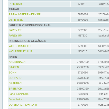
POTSDAM
580412
5e10e1e7
PINNAU
PINNAU-SPERRWERK BP
5970018
26259e8f
UETERSEN
5970016
575da86f
PAREYER VERBINDUNGSKANAL
PAREY EP
502300
25ca1bef
PAREY UP
587530
bafddcbf
RHEINSBERGER GEWÄSSER
WOLFSBRUCH OP
589000
4d00c13e
WOLFSBRUCH UP
589010
3d43a8d7
RHEIN
ANDERNACH
27100400
5735892a
BINGEN
25300200
0309cd61
BONN
2710080
593647aa
BOPPARD
25700500
2ff6379d
BRAUBACH
25700600
d6dc44d1
BREISACH
23300320
9da1ad2b
Basel-Rheinhalle
2310010
94f6eff1
Bodenheim
23900620
f6be7857
DUISBURG-RUHRORT
2770010
c0f51e35