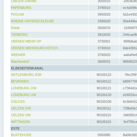
LINGEN-DARME
3500015
200363fc
PAPENBURG
3790010
ec4a598d
POGUM
3950020
5d1e4350
RHEINE UNTERSCHLEUSE
3390020
50a449ba
Rühle
3500070
15456f75
TERBORG
3910020
244cae8b
VERSEN WEHR OP
3730001
86f8dbab
VERSEN WEHRDURCHSTICH
3730010
6de43652
WEENER
3790020
aa6af4e6
Wachendorf
3500031
88698229
ELBESEITENKANAL
ARTLENBURG-ESK
90100122
7fec2f4f
BEVENSEN
90100112
b8997708
LÜNEBURG OW
90100121
c7364d1e
LÜNEBURG UW
90100120
d18033cd
OSLOSS
90100100
6c5b6422
UELZEN OW
90100111
728bd3e3
UELZEN UW
90100110
0d0082cf
WITTINGEN
90100101
9cf795ce
ESTE
BUXTEHUDE
5950080
8a08c920