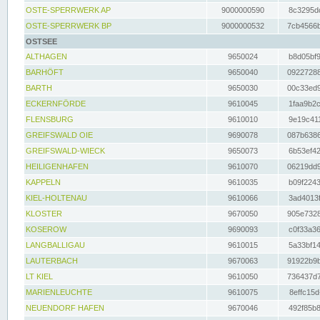
OSTE-SPERRWERK AP
9000000590
8c3295dc
OSTE-SPERRWERK BP
9000000532
7cb4566b
OSTSEE
ALTHAGEN
9650024
b8d05bf9
BARHÖFT
9650040
09227288
BARTH
9650030
00c33ed9
ECKERNFÖRDE
9610045
1faa9b2c
FLENSBURG
9610010
9e19c411
GREIFSWALD OIE
9690078
087b6386
GREIFSWALD-WIECK
9650073
6b53ef42
HEILIGENHAFEN
9610070
06219dd9
KAPPELN
9610035
b09f2243
KIEL-HOLTENAU
9610066
3ad4013f
KLOSTER
9670050
905e7328
KOSEROW
9690093
c0f33a36
LANGBALLIGAU
9610015
5a33bf14
LAUTERBACH
9670063
91922b9b
LT KIEL
9610050
736437d7
MARIENLEUCHTE
9610075
8effc15d
NEUENDORF HAFEN
9670046
492f85b8