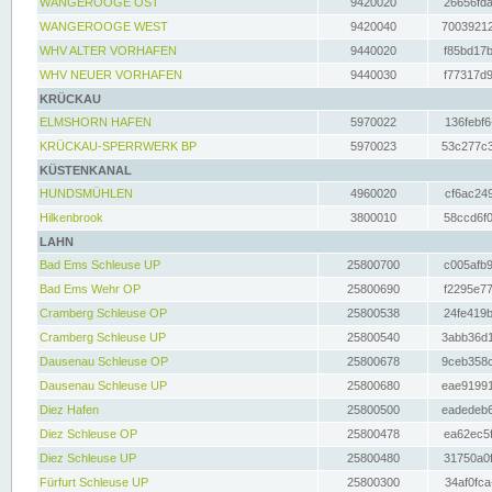
WANGEROOGE OST
9420020
26656fda
WANGEROOGE WEST
9420040
70039212
WHV ALTER VORHAFEN
9440020
f85bd17b
WHV NEUER VORHAFEN
9440030
f77317d9
KRÜCKAU
ELMSHORN HAFEN
5970022
136febf6
KRÜCKAU-SPERRWERK BP
5970023
53c277c3
KÜSTENKANAL
HUNDSMÜHLEN
4960020
cf6ac249
Hilkenbrook
3800010
58ccd6f0
LAHN
Bad Ems Schleuse UP
25800700
c005afb9
Bad Ems Wehr OP
25800690
f2295e77
Cramberg Schleuse OP
25800538
24fe419b
Cramberg Schleuse UP
25800540
3abb36d1
Dausenau Schleuse OP
25800678
9ceb358c
Dausenau Schleuse UP
25800680
eae91991
Diez Hafen
25800500
eadedeb6
Diez Schleuse OP
25800478
ea62ec5f
Diez Schleuse UP
25800480
31750a0f
Fürfurt Schleuse UP
25800300
34af0fca