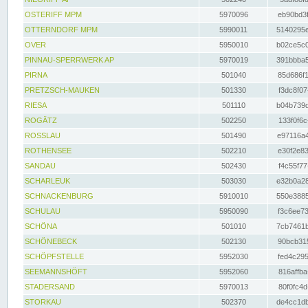
OSTERIFF MPM
5970096
eb90bd3f
OTTERNDORF MPM
5990011
5140295e
OVER
5950010
b02ce5c0
PINNAU-SPERRWERK AP
5970019
391bbba5
PIRNA
501040
85d686f1
PRETZSCH-MAUKEN
501330
f3dc8f07
RIESA
501110
b04b739d
ROGÄTZ
502250
133f0f6c
ROSSLAU
501490
e97116a4
ROTHENSEE
502210
e30f2e83
SANDAU
502430
f4c55f77
SCHARLEUK
503030
e32b0a28
SCHNACKENBURG
5910010
550e3885
SCHULAU
5950090
f3c6ee73
SCHÖNA
501010
7cb7461b
SCHÖNEBECK
502130
90bcb315
SCHÖPFSTELLE
5952030
fed4c295
SEEMANNSHÖFT
5952060
816affba
STADERSAND
5970013
80f0fc4d
STORKAU
502370
de4cc1db