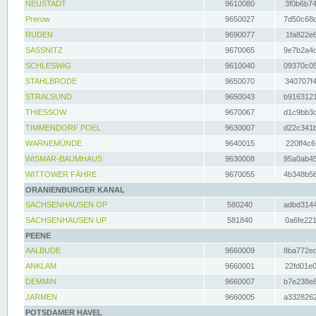
NEUSTADT
9610080
3f0b6b74
Prerow
9650027
7d50c68c
RUDEN
9690077
1fa822e6
SASSNITZ
9670065
9e7b2a4d
SCHLESWIG
9610040
09370c05
STAHLBRODE
9650070
340707f4
STRALSUND
9650043
b9163121
THIESSOW
9670067
d1c9bb3c
TIMMENDORF POEL
9630007
d22c341b
WARNEMÜNDE
9640015
220ff4c6
WISMAR-BAUMHAUS
9630008
95a0ab45
WITTOWER FÄHRE
9670055
4b348b56
ORANIENBURGER KANAL
SACHSENHAUSEN OP
580240
adbd3144
SACHSENHAUSEN UP
581840
0a6fe221
PEENE
AALBUDE
9660009
8ba772ed
ANKLAM
9660001
22fd01e0
DEMMIN
9660007
b7e238e8
JARMEN
9660005
a3328262
POTSDAMER HAVEL