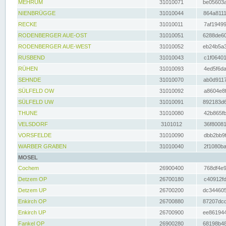
MEHRUM
31010071
be05603a
NIENBRÜGGE
31010044
864a8111
RECKE
31010011
7af19499
RODENBERGER AUE-OST
31010051
6288de60
RODENBERGER AUE-WEST
31010052
eb24b5a3
RUSBEND
31010043
c1f06401
RÜHEN
31010093
4ed5f6da
SEHNDE
31010070
ab0d9117
SÜLFELD OW
31010092
a8604e8f
SÜLFELD UW
31010091
892183d6
THUNE
31010080
42b865fb
VELSDORF
3101012
36f80081
VORSFELDE
31010090
dbb2bb9f
WARBER GRABEN
31010040
2f1080ba
MOSEL
Cochem
26900400
768df4e9
Detzem OP
26700180
c40912fd
Detzem UP
26700200
dc344605
Enkirch OP
26700880
87207dcd
Enkirch UP
26700900
ee861944
Fankel OP
26900280
68198b48