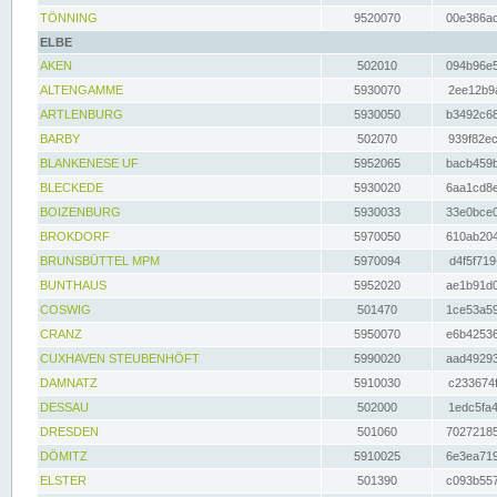
TÖNNING
9520070
00e386ac
ELBE
AKEN
502010
094b96e5
ALTENGAMME
5930070
2ee12b9a
ARTLENBURG
5930050
b3492c68
BARBY
502070
939f82ec
BLANKENESE UF
5952065
bacb459b
BLECKEDE
5930020
6aa1cd8e
BOIZENBURG
5930033
33e0bce0
BROKDORF
5970050
610ab204
BRUNSBÜTTEL MPM
5970094
d4f5f719
BUNTHAUS
5952020
ae1b91d0
COSWIG
501470
1ce53a59
CRANZ
5950070
e6b42536
CUXHAVEN STEUBENHÖFT
5990020
aad49293
DAMNATZ
5910030
c233674f
DESSAU
502000
1edc5fa4
DRESDEN
501060
70272185
DÖMITZ
5910025
6e3ea719
ELSTER
501390
c093b557