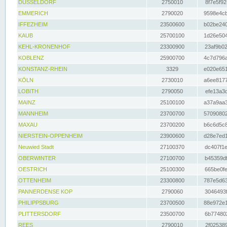
DÜSSELDORF
2750010
8f7e5f92
EMMERICH
2790020
9598e4cb
IFFEZHEIM
23500600
b02be240
KAUB
25700100
1d26e504
KEHL-KRONENHOF
23300900
23af9b02
KOBLENZ
25900700
4c7d796a
KONSTANZ-RHEIN
3329
e020e651
KÖLN
2730010
a6ee8177
LOBITH
2790050
efe13a3d
MAINZ
25100100
a37a9aa3
MANNHEIM
23700700
57090802
MAXAU
23700200
b6c6d5c8
NIERSTEIN-OPPENHEIM
23900600
d28e7ed1
Neuwied Stadt
27100370
dc407f1e
OBERWINTER
27100700
b45359df
OESTRICH
25100300
665be0fe
OTTENHEIM
23300800
787e5d63
PANNERDENSE KOP
2790060
3046493f
PHILIPPSBURG
23700500
88e972e1
PLITTERSDORF
23500700
6b774802
REES
2790010
2f025389