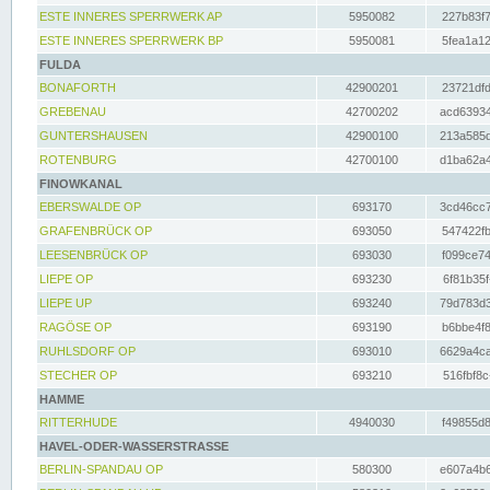
ESTE INNERES SPERRWERK AP
5950082
227b83f7
ESTE INNERES SPERRWERK BP
5950081
5fea1a12
FULDA
BONAFORTH
42900201
23721dfd
GREBENAU
42700202
acd63934
GUNTERSHAUSEN
42900100
213a585d
ROTENBURG
42700100
d1ba62a4
FINOWKANAL
EBERSWALDE OP
693170
3cd46cc7
GRAFENBRÜCK OP
693050
547422fb
LEESENBRÜCK OP
693030
f099ce74
LIEPE OP
693230
6f81b35f
LIEPE UP
693240
79d783d3
RAGÖSE OP
693190
b6bbe4f8
RUHLSDORF OP
693010
6629a4ca
STECHER OP
693210
516fbf8c
HAMME
RITTERHUDE
4940030
f49855d8
HAVEL-ODER-WASSERSTRASSE
BERLIN-SPANDAU OP
580300
e607a4b6