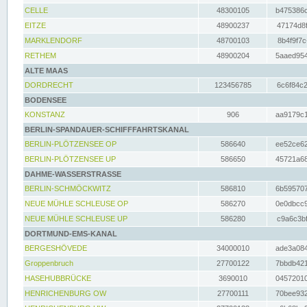
CELLE
48300105
b475386c
EITZE
48900237
47174d8f
MARKLENDORF
48700103
8b4f9f7c
RETHEM
48900204
5aaed954
ALTE MAAS
DORDRECHT
123456785
6c6f84c2
BODENSEE
KONSTANZ
906
aa9179c1
BERLIN-SPANDAUER-SCHIFFFAHRTSKANAL
BERLIN-PLÖTZENSEE OP
586640
ee52ce62
BERLIN-PLÖTZENSEE UP
586650
45721a68
DAHME-WASSERSTRASSE
BERLIN-SCHMÖCKWITZ
586810
6b595707
NEUE MÜHLE SCHLEUSE OP
586270
0e0dbcc9
NEUE MÜHLE SCHLEUSE UP
586280
c9a6c3bf
DORTMUND-EMS-KANAL
BERGESHÖVEDE
34000010
ade3a084
Groppenbruch
27700122
7bbdb421
HASEHUBBRÜCKE
3690010
04572010
HENRICHENBURG OW
27700111
70bee932