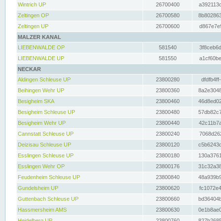
Wintrich UP
26700400
a392113c
Zeltingen OP
26700580
8b802863
Zeltingen UP
26700600
d867e7e9
MALZER KANAL
LIEBENWALDE OP
581540
3f8ceb6d
LIEBENWALDE UP
581550
a1cf60be
NECKAR
Aldingen Schleuse UP
23800280
dfdfb4ff
Beihingen Wehr UP
23800360
8a2e3048
Besigheim SKA
23800460
46d8ed02
Besigheim Schleuse UP
23800480
57db82c7
Besigheim Wehr UP
23800440
42c11b7a
Cannstatt Schleuse UP
23800240
7068d262
Deizisau Schleuse UP
23800120
c5b6243d
Esslingen Schleuse UP
23800180
130a3761
Esslingen Wehr OP
23800176
31c32a38
Feudenheim Schleuse UP
23800840
48a939b9
Gundelsheim UP
23800620
fc1072e4
Guttenbach Schleuse UP
23800660
bd36404b
Hassmersheim AMS
23800630
0e1b8ae0
Heidelberg UP
23800760
827b2685