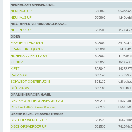
NEUHAUSER SPEISEKANAL
NEUHAUS OP
585850
963bdc26
NEUHAUS UP
585860
bf48cefd
NIEGRIPPER VERBINDUNGSKANAL
NIEGRIPP BP
587500
e506460f
ODER
EISENHÜTTENSTADT
603000
8675aa70
FRANKFURT1 (ODER)
603031
bffdf7f2
HOHENSAATEN-FINOW
603080
f7a639a4
KIENITZ
603050
6298a8f9
KIETZ
603040
16258271
RATZDORF
603140
ca3f535b
SCHWEDT-ODERBRÜCKE
603130
e28babaa
STÜTZKOW
603100
30bff0df
ORANIENBURGER HAVEL
OHV KM 3.014 (HOCHSPANNUNG)
580271
eea7e3dc
OHv km 1.467 (Blaues Wunder)
580272
8b51c505
OBERE HAVEL-WASSERSTRASSE
BISCHOFSWERDER OP
581520
16a780aa
BISCHOFSWERDER UP
581530
74134dc6