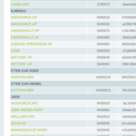
IJSSELKOP
2790070
bbaefa8e
ILMENAU
BARDOWICK OP
5940029
07830b68
BARDOWICK UP
5940030
a238b70f
FAHRENHOLZ OP
5940070
c33c3667
FAHRENHOLZ UP
5940060
bb62b28f
ILMENAU SPERRWERK AP
5940080
6b05e8dc
LÜNE
5940020
d7a8df36
WITTORF OP
5940049
eb3d4195
WITTORF UP
5940050
308c39b6
ITTER ZUR EDER
HERZHAUSEN
42800218
855205e7
ITTER ZUR DIEMEL
KOTTHAUSEN
44100013
36243256
JADE
HOOKSIELPLATE
9430020
fac30fe9
JADE-WESER-PORT
9430050
33bdec83
MELLUMPLATE
9420010
c8b9a2b6
SCHILLIG
9430030
b1cda5a0
WANGEROOGE NORD
9420030
c41d42b1