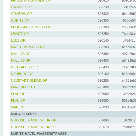
FINDENWIRUNSHIER OP
596410
a5902c55
GARWITZ UP
596230
12499527
GRABOW OP
596330
db4a69b2
GÜRITZ OP
596350
956ce5ff
KLEIN LAASCH WEHR OP
596300
25530a3e
LEWITZ OP
596250
7bbd90ad
LÜBZ OP
596140
d75442cf
MALCHOW WEHR OP
596200
bccaacb3
MALLISS OP
596390
497c29ee
MALLISS UP
596400
a64918a6
NEU KALLISS OP
596430
30739ff3
NEUBURG OP
596160
541c508a
NEUSTADT GLEWE OP
596280
c4381eb3
PARCHIM GÜTE
5961801
3dec3921
PLAU OP
596080
3ffddb2c
PLAU UP
596090
506e6b03
WAREN
596030
bd317edd
MÜGGELSPREE
GROSSE TRÄNKE WEHR OP
582660
81630fdd
GROSSE TRÄNKE WEHR UP
582670
cfad4ee5
MÜRITZ-HAVEL-WASSERSTRASSE