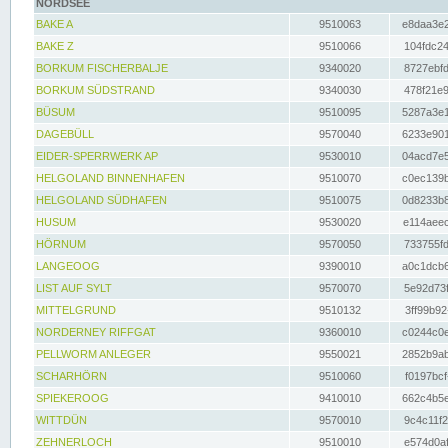
NORDSEE
BAKE A
9510063
e8daa3e2
BAKE Z
9510066
104fdc24
BORKUM FISCHERBALJE
9340020
8727ebfd
BORKUM SÜDSTRAND
9340030
478f21e9
BÜSUM
9510095
5287a3e1
DAGEBÜLL
9570040
6233e901
EIDER-SPERRWERK AP
9530010
04acd7e5
HELGOLAND BINNENHAFEN
9510070
c0ec139b
HELGOLAND SÜDHAFEN
9510075
0d8233b8
HUSUM
9530020
e114aeec
HÖRNUM
9570050
733755fd
LANGEOOG
9390010
a0c1dcb6
LIST AUF SYLT
9570070
5e92d73f
MITTELGRUND
9510132
3ff99b92
NORDERNEY RIFFGAT
9360010
c0244c0e
PELLWORM ANLEGER
9550021
2852b9ab
SCHARHÖRN
9510060
f0197bcf
SPIEKEROOG
9410010
662c4b5e
WITTDÜN
9570010
9c4c11f2
ZEHNERLOCH
9510010
e574d0af