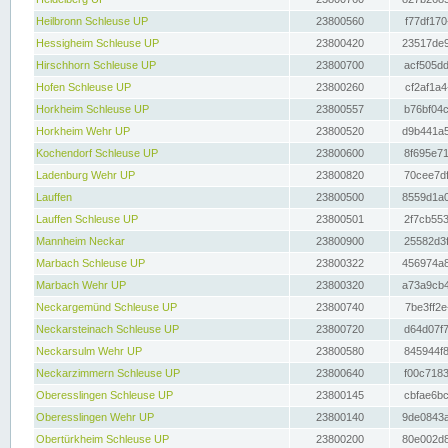
Heilbronn Schleuse UP
23800560
f77df170
Hessigheim Schleuse UP
23800420
23517de9
Hirschhorn Schleuse UP
23800700
acf505dd
Hofen Schleuse UP
23800260
cf2af1a4
Horkheim Schleuse UP
23800557
b76bf04c
Horkheim Wehr UP
23800520
d9b441a5
Kochendorf Schleuse UP
23800600
8f695e71
Ladenburg Wehr UP
23800820
70cee7df
Lauffen
23800500
8559d1a0
Lauffen Schleuse UP
23800501
2f7cb553
Mannheim Neckar
23800900
25582d3f
Marbach Schleuse UP
23800322
456974a8
Marbach Wehr UP
23800320
a73a9cb4
Neckargemünd Schleuse UP
23800740
7be3ff2e
Neckarsteinach Schleuse UP
23800720
d64d07f7
Neckarsulm Wehr UP
23800580
845944f8
Neckarzimmern Schleuse UP
23800640
f00c7183
Oberesslingen Schleuse UP
23800145
cbfae6bc
Oberesslingen Wehr UP
23800140
9de0843a
Obertürkheim Schleuse UP
23800200
80e002d8