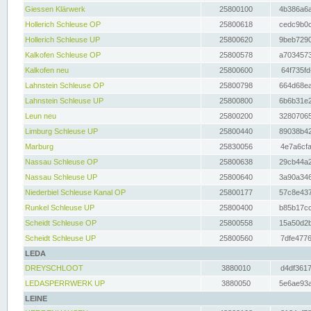
Giessen Klärwerk
25800100
4b386a6a
Hollerich Schleuse OP
25800618
cedc9b0c
Hollerich Schleuse UP
25800620
9beb7290
Kalkofen Schleuse OP
25800578
a7034573
Kalkofen neu
25800600
64f735fd
Lahnstein Schleuse OP
25800798
664d68ea
Lahnstein Schleuse UP
25800800
6b6b31e2
Leun neu
25800200
32807065
Limburg Schleuse UP
25800440
89038b42
Marburg
25830056
4e7a6cfa
Nassau Schleuse OP
25800638
29cb44a2
Nassau Schleuse UP
25800640
3a90a346
Niederbiel Schleuse Kanal OP
25800177
57c8e437
Runkel Schleuse UP
25800400
b85b17cc
Scheidt Schleuse OP
25800558
15a50d2b
Scheidt Schleuse UP
25800560
7dfe4776
LEDA
DREYSCHLOOT
3880010
d4df3617
LEDASPERRWERK UP
3880050
5e6ae93a
LEINE