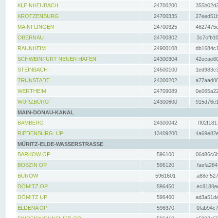
KLEINHEUBACH
24700200
355b02d2
KROTZENBURG
24700335
27eed51b
MAINFLINGEN
24700325
4627475d
OBERNAU
24700302
3c7cfb10
RAUNHEIM
24900108
db1684c1
SCHWEINFURT NEUER HAFEN
24300304
42ecae60
STEINBACH
24500100
1ed983c3
TRUNSTADT
24300202
a77aad00
WERTHEIM
24709089
0e065a22
WÜRZBURG
24300600
915d76e1
MAIN-DONAU-KANAL
BAMBERG
24300042
ff02f181
RIEDENBURG_UP
13409200
4a69e82e
MÜRITZ-ELDE-WASSERSTRASSE
BARKOW OP
596100
06d86c6b
BOBZIN OP
596120
faefa284
BUROW
5961601
a68cf527
DÖMITZ OP
596450
ec8188ee
DÖMITZ UP
596460
ad3a51da
ELDENA OP
596370
0fab94c7