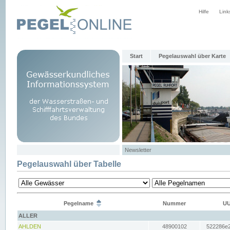
Hilfe
Link
Start
Pegelauswahl über Karte
Newsletter
Pegelauswahl über Tabelle
Pegelname
Nummer
UU
ALLER
AHLDEN
48900102
522286e2