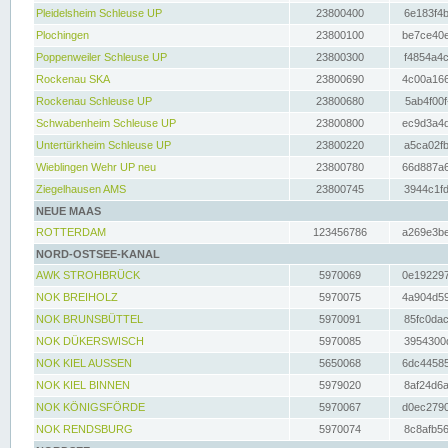
Pleidelsheim Schleuse UP
23800400
6e183f4b
Plochingen
23800100
be7ce40e
Poppenweiler Schleuse UP
23800300
f4854a4c
Rockenau SKA
23800690
4c00a166
Rockenau Schleuse UP
23800680
5ab4f00f
Schwabenheim Schleuse UP
23800800
ec9d3a4d
Untertürkheim Schleuse UP
23800220
a5ca02fb
Wieblingen Wehr UP neu
23800780
66d887a6
Ziegelhausen AMS
23800745
3944c1fd
NEUE MAAS
ROTTERDAM
123456786
a269e3be
NORD-OSTSEE-KANAL
AWK STROHBRÜCK
5970069
0e192297
NOK BREIHOLZ
5970075
4a904d59
NOK BRUNSBÜTTEL
5970091
85fc0dac
NOK DÜKERSWISCH
5970085
3954300d
NOK KIEL AUSSEN
5650068
6dc44585
NOK KIEL BINNEN
5979020
8af24d6a
NOK KÖNIGSFÖRDE
5970067
d0ec2790
NOK RENDSBURG
5970074
8c8afb56