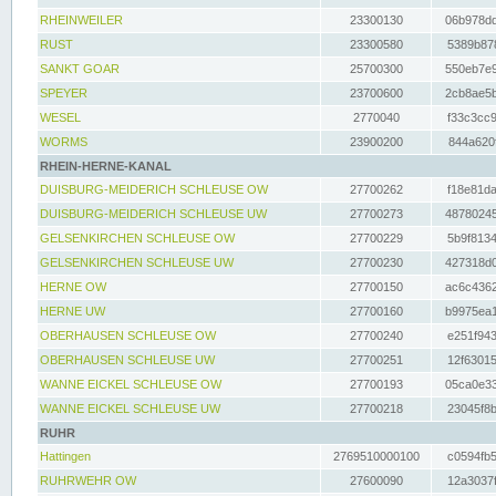
RHEINWEILER
23300130
06b978dd
RUST
23300580
5389b878
SANKT GOAR
25700300
550eb7e9
SPEYER
23700600
2cb8ae5b
WESEL
2770040
f33c3cc9
WORMS
23900200
844a620f
RHEIN-HERNE-KANAL
DUISBURG-MEIDERICH SCHLEUSE OW
27700262
f18e81da
DUISBURG-MEIDERICH SCHLEUSE UW
27700273
48780245
GELSENKIRCHEN SCHLEUSE OW
27700229
5b9f8134
GELSENKIRCHEN SCHLEUSE UW
27700230
427318d0
HERNE OW
27700150
ac6c4362
HERNE UW
27700160
b9975ea1
OBERHAUSEN SCHLEUSE OW
27700240
e251f943
OBERHAUSEN SCHLEUSE UW
27700251
12f63015
WANNE EICKEL SCHLEUSE OW
27700193
05ca0e33
WANNE EICKEL SCHLEUSE UW
27700218
23045f8b
RUHR
Hattingen
2769510000100
c0594fb5
RUHRWEHR OW
27600090
12a3037f