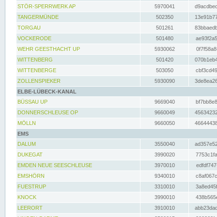
STÖR-SPERRWERK AP
5970041
d9acdbec
TANGERMÜNDE
502350
13e91b77
TORGAU
501261
83bbaedb
VOCKERODE
501480
ae93f2a5
WEHR GEESTHACHT UP
5930062
0f7f58a8
WITTENBERG
501420
070b1eb4
WITTENBERGE
503050
cbf3cd49
ZOLLENSPIEKER
5930090
3de8ea26
ELBE-LÜBECK-KANAL
BÜSSAU UP
9669040
bf7bb8e8
DONNERSCHLEUSE OP
9660049
45634232
MÖLLN
9660050
46644438
EMS
DALUM
3550040
ad357e52
DUKEGAT
3990020
7753c1fa
EMDEN NEUE SEESCHLEUSE
3970010
edfdf747
EMSHÖRN
9340010
c8af067c
FUESTRUP
3310010
3a8ed45f
KNOCK
3990010
438b565e
LEERORT
3910010
abb23dad