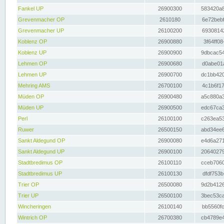
Fankel UP
26900300
583420a8
Grevenmacher OP
2610180
6e72bebf
Grevenmacher UP
26100200
69308142
Koblenz OP
26900880
3f64ff08
Koblenz UP
26900900
9dbcac54
Lehmen OP
26900680
d0abe01a
Lehmen UP
26900700
dc1bb420
Mehring AMS
26700100
4c1b6f17
Müden OP
26900480
a5c880a3
Müden UP
26900500
edc67ca3
Perl
26100100
c263ea53
Ruwer
26500150
abd34ee6
Sankt Aldegund OP
26900080
e4d6a271
Sankt Aldegund UP
26900100
20640279
Stadtbredimus OP
26100110
cceb7060
Stadtbredimus UP
26100130
dfdf753b
Trier OP
26500080
9d2b4126
Trier UP
26500100
3bec53ca
Wincheringen
26100140
bb5560fc
Wintrich OP
26700380
cb4789e4