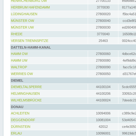
HENRICHENBURG UW
27700133
e6b68bc2
HERBRUM HAFENDAMM
3770030
8177a148
LÜDINGHAUSEN
27800020
f5bc4a51
MÜNSTER OW
27800040
ccd3e8f1
MÜNSTER UW
27800030
ed260406
RHEDE
3770040
16508b11
VERSEN TRENNSPITZE
25463
0024cc40
DATTELN-HAMM-KANAL
HAMM OW
27800060
4dbce62d
HAMM UW
27800080
4ef9dd9c
WALTROP
27800090
facc5c16
WERRIES OW
27800050
d31767ef
DIEMEL
DIEMELTALSPERRE
44100104
5cdc6555
HELMINGHAUSEN
44100206
33092c28
WILHELMSBRÜCKE
44100024
7deedc21
DONAU
ACHLEITEN
10094006
c389c9e2
DEGGENDORF
10081004
53d40547
DÜRNSTEIN
42012
ce4e3050
ERLAU
10096001
99619dc5