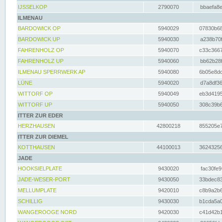
IJSSELKOP
2790070
bbaefa8e
ILMENAU
BARDOWICK OP
5940029
07830b68
BARDOWICK UP
5940030
a238b70f
FAHRENHOLZ OP
5940070
c33c3667
FAHRENHOLZ UP
5940060
bb62b28f
ILMENAU SPERRWERK AP
5940080
6b05e8dc
LÜNE
5940020
d7a8df36
WITTORF OP
5940049
eb3d4195
WITTORF UP
5940050
308c39b6
ITTER ZUR EDER
HERZHAUSEN
42800218
855205e7
ITTER ZUR DIEMEL
KOTTHAUSEN
44100013
36243256
JADE
HOOKSIELPLATE
9430020
fac30fe9
JADE-WESER-PORT
9430050
33bdec83
MELLUMPLATE
9420010
c8b9a2b6
SCHILLIG
9430030
b1cda5a0
WANGEROOGE NORD
9420030
c41d42b1