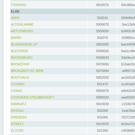
TÖNNING
9520070
00e386ac
ELBE
AKEN
502010
094b96e5
ALTENGAMME
5930070
2ee12b9a
ARTLENBURG
5930050
b3492c68
BARBY
502070
939f82ec
BLANKENESE UF
5952065
bacb459b
BLECKEDE
5930020
6aa1cd8e
BOIZENBURG
5930033
33e0bce0
BROKDORF
5970050
610ab204
BRUNSBÜTTEL MPM
5970094
d4f5f719
BUNTHAUS
5952020
ae1b91d0
COSWIG
501470
1ce53a59
CRANZ
5950070
e6b42536
CUXHAVEN STEUBENHÖFT
5990020
aad49293
DAMNATZ
5910030
c233674f
DESSAU
502000
1edc5fa4
DRESDEN
501060
70272185
DÖMITZ
5910025
6e3ea719
ELSTER
501390
c093b557