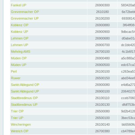
Fankel UP
26900300
583420a8
Grevenmacher OP
2610180
6e72bebf
Grevenmacher UP
26100200
69308142
Koblenz OP
26900880
3f64ff08
Koblenz UP
26900900
9dbcac54
Lehmen OP
26900680
d0abe01a
Lehmen UP
26900700
dc1bb420
Mehring AMS
26700100
4c1b6f17
Müden OP
26900480
a5c880a3
Müden UP
26900500
edc67ca3
Perl
26100100
c263ea53
Ruwer
26500150
abd34ee6
Sankt Aldegund OP
26900080
e4d6a271
Sankt Aldegund UP
26900100
20640279
Stadtbredimus OP
26100110
cceb7060
Stadtbredimus UP
26100130
dfdf753b
Trier OP
26500080
9d2b4126
Trier UP
26500100
3bec53ca
Wincheringen
26100140
bb5560fc
Wintrich OP
26700380
cb4789e4