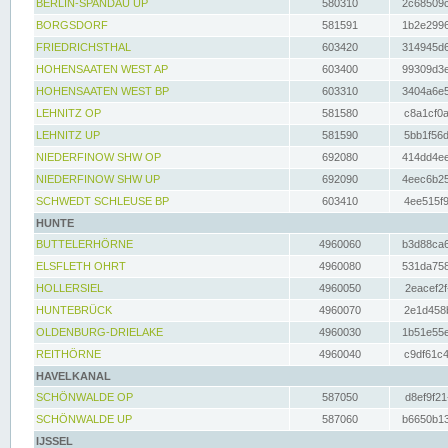
BERLIN-SPANDAU UP
580310
2c68509c
BORGSDORF
581591
1b2e2996
FRIEDRICHSTHAL
603420
314945d6
HOHENSAATEN WEST AP
603400
99309d3e
HOHENSAATEN WEST BP
603310
3404a6e5
LEHNITZ OP
581580
c8a1cf0a
LEHNITZ UP
581590
5bb1f56d
NIEDERFINOW SHW OP
692080
414dd4ee
NIEDERFINOW SHW UP
692090
4eec6b25
SCHWEDT SCHLEUSE BP
603410
4ee515f9
HUNTE
BUTTELERHÖRNE
4960060
b3d88ca6
ELSFLETH OHRT
4960080
531da758
HOLLERSIEL
4960050
2eacef2f
HUNTEBRÜCK
4960070
2e1d458b
OLDENBURG-DRIELAKE
4960030
1b51e55e
REITHÖRNE
4960040
c9df61c4
HAVELKANAL
SCHÖNWALDE OP
587050
d8ef9f21
SCHÖNWALDE UP
587060
b6650b13
IJSSEL