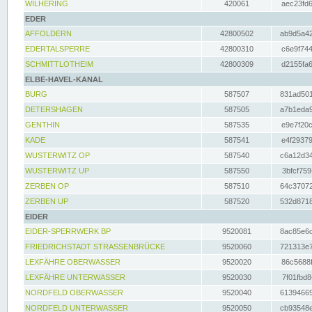
WILHERING
420061
aec23fd6
EDER
AFFOLDERN
42800502
ab9d5a42
EDERTALSPERRE
42800310
c6e9f744
SCHMITTLOTHEIM
42800309
d2155fa6
ELBE-HAVEL-KANAL
BURG
587507
831ad501
DETERSHAGEN
587505
a7b1eda9
GENTHIN
587535
e9e7f20c
KADE
587541
e4f29379
WUSTERWITZ OP
587540
c6a12d34
WUSTERWITZ UP
587550
3bfcf759
ZERBEN OP
587510
64c37072
ZERBEN UP
587520
532d8718
EIDER
EIDER-SPERRWERK BP
9520081
8ac85e6c
FRIEDRICHSTADT STRASSENBRÜCKE
9520060
721313e7
LEXFÄHRE OBERWASSER
9520020
86c5688f
LEXFÄHRE UNTERWASSER
9520030
7f01fbd8
NORDFELD OBERWASSER
9520040
61394669
NORDFELD UNTERWASSER
9520050
cb93548e