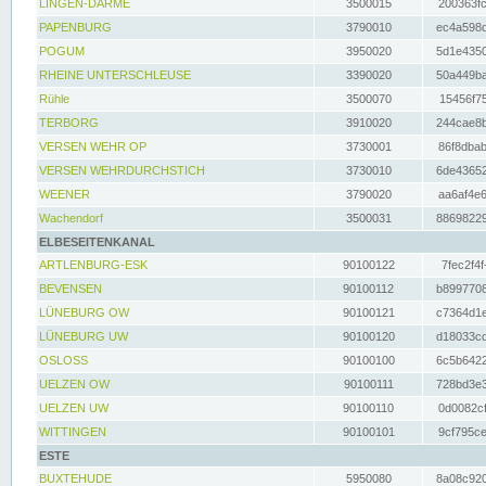
LINGEN-DARME
3500015
200363fc
PAPENBURG
3790010
ec4a598d
POGUM
3950020
5d1e4350
RHEINE UNTERSCHLEUSE
3390020
50a449ba
Rühle
3500070
15456f75
TERBORG
3910020
244cae8b
VERSEN WEHR OP
3730001
86f8dbab
VERSEN WEHRDURCHSTICH
3730010
6de43652
WEENER
3790020
aa6af4e6
Wachendorf
3500031
88698229
ELBESEITENKANAL
ARTLENBURG-ESK
90100122
7fec2f4f
BEVENSEN
90100112
b8997708
LÜNEBURG OW
90100121
c7364d1e
LÜNEBURG UW
90100120
d18033cd
OSLOSS
90100100
6c5b6422
UELZEN OW
90100111
728bd3e3
UELZEN UW
90100110
0d0082cf
WITTINGEN
90100101
9cf795ce
ESTE
BUXTEHUDE
5950080
8a08c920