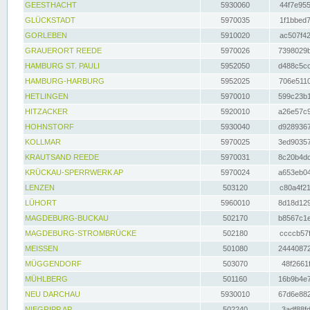
GEESTHACHT
5930060
44f7e955
GLÜCKSTADT
5970035
1f1bbed7
GORLEBEN
5910020
ac507f42
GRAUERORT REEDE
5970026
7398029b
HAMBURG ST. PAULI
5952050
d488c5cc
HAMBURG-HARBURG
5952025
706e5110
HETLINGEN
5970010
599c23b1
HITZACKER
5920010
a26e57c9
HOHNSTORF
5930040
d9289367
KOLLMAR
5970025
3ed90357
KRAUTSAND REEDE
5970031
8c20b4dc
KRÜCKAU-SPERRWERK AP
5970024
a653eb04
LENZEN
503120
c80a4f21
LÜHORT
5960010
8d18d129
MAGDEBURG-BUCKAU
502170
b8567c1e
MAGDEBURG-STROMBRÜCKE
502180
ccccb57f
MEISSEN
501080
24440872
MÜGGENDORF
503070
48f2661f
MÜHLBERG
501160
16b9b4e7
NEU DARCHAU
5930010
67d6e882
NIEGRIPP AP
502240
3adf88fd