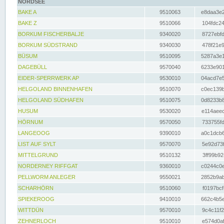
NORDSEE
BAKE A
9510063
e8daa3e2
BAKE Z
9510066
104fdc24
BORKUM FISCHERBALJE
9340020
8727ebfd
BORKUM SÜDSTRAND
9340030
478f21e9
BÜSUM
9510095
5287a3e1
DAGEBÜLL
9570040
6233e901
EIDER-SPERRWERK AP
9530010
04acd7e5
HELGOLAND BINNENHAFEN
9510070
c0ec139b
HELGOLAND SÜDHAFEN
9510075
0d8233b8
HUSUM
9530020
e114aeec
HÖRNUM
9570050
733755fd
LANGEOOG
9390010
a0c1dcb6
LIST AUF SYLT
9570070
5e92d73f
MITTELGRUND
9510132
3ff99b92
NORDERNEY RIFFGAT
9360010
c0244c0e
PELLWORM ANLEGER
9550021
2852b9ab
SCHARHÖRN
9510060
f0197bcf
SPIEKEROOG
9410010
662c4b5e
WITTDÜN
9570010
9c4c11f2
ZEHNERLOCH
9510010
e574d0af