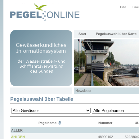
Hilfe
Link
Start
Pegelauswahl über Karte
Newsletter
Pegelauswahl über Tabelle
Pegelname
Nummer
UU
ALLER
AHLDEN
48900102
522286e2