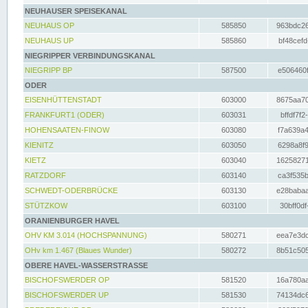
NEUHAUSER SPEISEKANAL
NEUHAUS OP
585850
963bdc26
NEUHAUS UP
585860
bf48cefd
NIEGRIPPER VERBINDUNGSKANAL
NIEGRIPP BP
587500
e506460f
ODER
EISENHÜTTENSTADT
603000
8675aa70
FRANKFURT1 (ODER)
603031
bffdf7f2
HOHENSAATEN-FINOW
603080
f7a639a4
KIENITZ
603050
6298a8f9
KIETZ
603040
16258271
RATZDORF
603140
ca3f535b
SCHWEDT-ODERBRÜCKE
603130
e28babaa
STÜTZKOW
603100
30bff0df
ORANIENBURGER HAVEL
OHV KM 3.014 (HOCHSPANNUNG)
580271
eea7e3dc
OHv km 1.467 (Blaues Wunder)
580272
8b51c505
OBERE HAVEL-WASSERSTRASSE
BISCHOFSWERDER OP
581520
16a780aa
BISCHOFSWERDER UP
581530
74134dc6