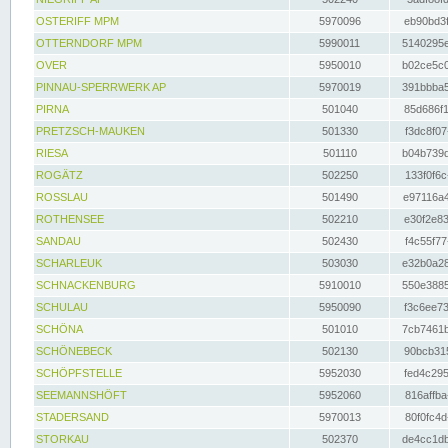
OSTERIFF MPM
5970096
eb90bd3f
OTTERNDORF MPM
5990011
5140295e
OVER
5950010
b02ce5c0
PINNAU-SPERRWERK AP
5970019
391bbba5
PIRNA
501040
85d686f1
PRETZSCH-MAUKEN
501330
f3dc8f07
RIESA
501110
b04b739d
ROGÄTZ
502250
133f0f6c
ROSSLAU
501490
e97116a4
ROTHENSEE
502210
e30f2e83
SANDAU
502430
f4c55f77
SCHARLEUK
503030
e32b0a28
SCHNACKENBURG
5910010
550e3885
SCHULAU
5950090
f3c6ee73
SCHÖNA
501010
7cb7461b
SCHÖNEBECK
502130
90bcb315
SCHÖPFSTELLE
5952030
fed4c295
SEEMANNSHÖFT
5952060
816affba
STADERSAND
5970013
80f0fc4d
STORKAU
502370
de4cc1db