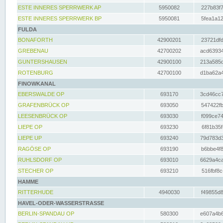
ESTE INNERES SPERRWERK AP
5950082
227b83f7
ESTE INNERES SPERRWERK BP
5950081
5fea1a12
FULDA
BONAFORTH
42900201
23721dfd
GREBENAU
42700202
acd63934
GUNTERSHAUSEN
42900100
213a585d
ROTENBURG
42700100
d1ba62a4
FINOWKANAL
EBERSWALDE OP
693170
3cd46cc7
GRAFENBRÜCK OP
693050
547422fb
LEESENBRÜCK OP
693030
f099ce74
LIEPE OP
693230
6f81b35f
LIEPE UP
693240
79d783d3
RAGÖSE OP
693190
b6bbe4f8
RUHLSDORF OP
693010
6629a4ca
STECHER OP
693210
516fbf8c
HAMME
RITTERHUDE
4940030
f49855d8
HAVEL-ODER-WASSERSTRASSE
BERLIN-SPANDAU OP
580300
e607a4b6