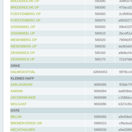
BREDEREICHE OP
580080
308f5979
BREDEREICHE UP
580090
470acd2a
FÜRSTENBERG OP
580060
2c95f83d
FÜRSTENBERG UP
580070
a5830277
VOßWINKEL OP
580000
09b422f7
VOßWINKEL UP
580010
2bcef51a
WESENBERG OP
580020
7909d3f7
WESENBERG UP
580030
da3b5de9
ZEHDENICK OP
580160
a9b8e24c
ZEHDENICK UP
580170
721d7dbf
ORKE
DALWIGKSTHAL
42840453
f0f78cc4
KLEINES HAFF
KARLSHAGEN
9690085
f53bb77f
KARNIN
9690084
da893bbd
UECKERMÜNDE
9690088
c1588dcc
WOLGAST
9650080
b327e35c
OSTE
BELUM
5980060
a9e93be0
BREMERVÖRDE UW
5980010
cf8a3ea2
HECHTHAUSEN
5980030
e5e02890