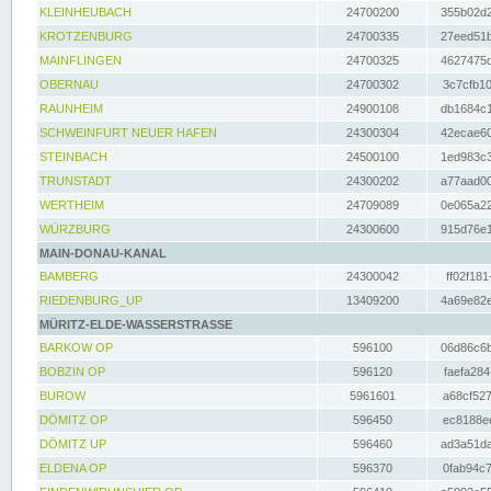
KLEINHEUBACH
24700200
355b02d2
KROTZENBURG
24700335
27eed51b
MAINFLINGEN
24700325
4627475d
OBERNAU
24700302
3c7cfb10
RAUNHEIM
24900108
db1684c1
SCHWEINFURT NEUER HAFEN
24300304
42ecae60
STEINBACH
24500100
1ed983c3
TRUNSTADT
24300202
a77aad00
WERTHEIM
24709089
0e065a22
WÜRZBURG
24300600
915d76e1
MAIN-DONAU-KANAL
BAMBERG
24300042
ff02f181
RIEDENBURG_UP
13409200
4a69e82e
MÜRITZ-ELDE-WASSERSTRASSE
BARKOW OP
596100
06d86c6b
BOBZIN OP
596120
faefa284
BUROW
5961601
a68cf527
DÖMITZ OP
596450
ec8188ee
DÖMITZ UP
596460
ad3a51da
ELDENA OP
596370
0fab94c7