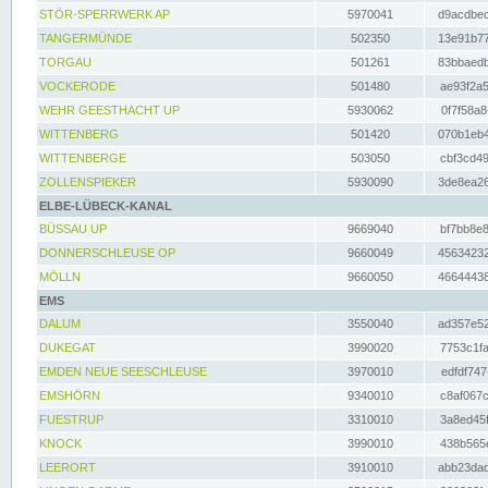
STÖR-SPERRWERK AP
5970041
d9acdbec
TANGERMÜNDE
502350
13e91b77
TORGAU
501261
83bbaedb
VOCKERODE
501480
ae93f2a5
WEHR GEESTHACHT UP
5930062
0f7f58a8
WITTENBERG
501420
070b1eb4
WITTENBERGE
503050
cbf3cd49
ZOLLENSPIEKER
5930090
3de8ea26
ELBE-LÜBECK-KANAL
BÜSSAU UP
9669040
bf7bb8e8
DONNERSCHLEUSE OP
9660049
45634232
MÖLLN
9660050
46644438
EMS
DALUM
3550040
ad357e52
DUKEGAT
3990020
7753c1fa
EMDEN NEUE SEESCHLEUSE
3970010
edfdf747
EMSHÖRN
9340010
c8af067c
FUESTRUP
3310010
3a8ed45f
KNOCK
3990010
438b565e
LEERORT
3910010
abb23dad