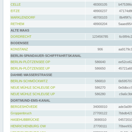
CELLE
48300105
b475386c
EITZE
48900237
47174d8f
MARKLENDORF
48700103
8b4f9f7c
RETHEM
48900204
5aaed954
ALTE MAAS
DORDRECHT
123456785
6c6f84c2
BODENSEE
KONSTANZ
906
aa9179c1
BERLIN-SPANDAUER-SCHIFFFAHRTSKANAL
BERLIN-PLÖTZENSEE OP
586640
ee52ce62
BERLIN-PLÖTZENSEE UP
586650
45721a68
DAHME-WASSERSTRASSE
BERLIN-SCHMÖCKWITZ
586810
6b595707
NEUE MÜHLE SCHLEUSE OP
586270
0e0dbcc9
NEUE MÜHLE SCHLEUSE UP
586280
c9a6c3bf
DORTMUND-EMS-KANAL
BERGESHÖVEDE
34000010
ade3a084
Groppenbruch
27700122
7bbdb421
HASEHUBBRÜCKE
3690010
04572010
HENRICHENBURG OW
27700111
70bee932