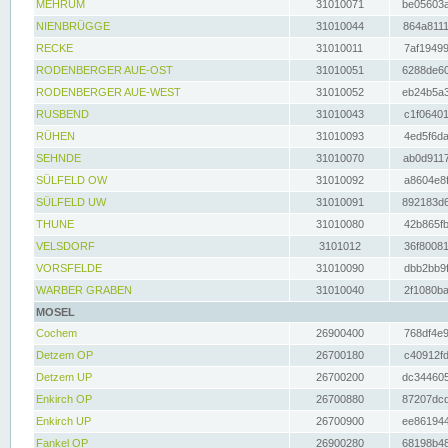
MEHRUM
31010071
be05603a
NIENBRÜGGE
31010044
864a8111
RECKE
31010011
7af19499
RODENBERGER AUE-OST
31010051
6288de60
RODENBERGER AUE-WEST
31010052
eb24b5a3
RUSBEND
31010043
c1f06401
RÜHEN
31010093
4ed5f6da
SEHNDE
31010070
ab0d9117
SÜLFELD OW
31010092
a8604e8f
SÜLFELD UW
31010091
892183d6
THUNE
31010080
42b865fb
VELSDORF
3101012
36f80081
VORSFELDE
31010090
dbb2bb9f
WARBER GRABEN
31010040
2f1080ba
MOSEL
Cochem
26900400
768df4e9
Detzem OP
26700180
c40912fd
Detzem UP
26700200
dc344605
Enkirch OP
26700880
87207dcd
Enkirch UP
26700900
ee861944
Fankel OP
26900280
68198b48