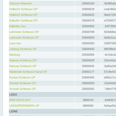
Giessen Klärwerk
25800100
4b386a6a
Hollerich Schleuse OP
25800618
cedc9b0c
Hollerich Schleuse UP
25800620
9beb7290
Kalkofen Schleuse OP
25800578
a7034573
Kalkofen neu
25800600
64f735fd
Lahnstein Schleuse OP
25800798
664d68ea
Lahnstein Schleuse UP
25800800
6b6b31e2
Leun neu
25800200
32807065
Limburg Schleuse UP
25800440
89038b42
Marburg
25830056
4e7a6cfa
Nassau Schleuse OP
25800638
29cb44a2
Nassau Schleuse UP
25800640
3a90a346
Niederbiel Schleuse Kanal OP
25800177
57c8e437
Runkel Schleuse UP
25800400
b85b17cc
Scheidt Schleuse OP
25800558
15a50d2b
Scheidt Schleuse UP
25800560
7dfe4776
LEDA
DREYSCHLOOT
3880010
d4df3617
LEDASPERRWERK UP
3880050
5e6ae93a
LEINE