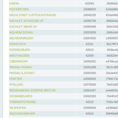
GREIN
420091
f3bf0b0b
HOFKIRCHEN
10088003
616dd98e
INGOLSTADT LUITPOLDSTRASSE
10046105
824a046b
KACHLET SCHLEUSE UP
10090708
0fd56e0a
KACHLET WEHR UP
10090408
560cf185
KELHEIM DONAU
10053009
296fc6d4
KELHEIMWINZER
10054500
c9409937
KIENSTOCK
42011
56178f74
KORNEUBURG
42013
ff44be4a
MAUTHAUSEN
42009
6b002fef
OBERNDORF
10056302
e476bcad
PASSAU DONAU
10091008
9f12c405
PASSAU ILZSTADT
10092000
33ceb441
PFATTER
10068006
f768173a
PFELLING
10078000
7fe63a95
REGENSBURG EISERNE BRÜCKE
10061007
eebd633a
SCHWABELWEIS
10062000
7644f1d7
THEBNERSTRASSL
42015
f7b5c3d3
VILSHOFEN
10089006
e6d68ab7
WILDUNGSMAUER
42014
35846b8b