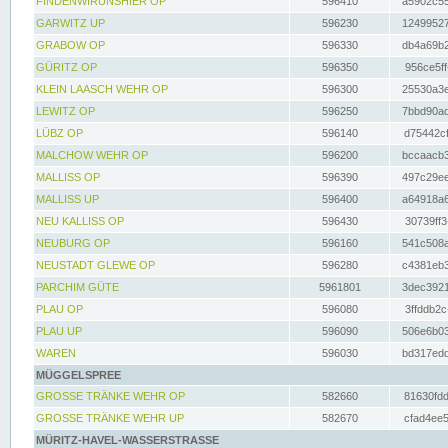
FINDENWIRUNSHIER OP
596410
a5902c55
GARWITZ UP
596230
12499527
GRABOW OP
596330
db4a69b2
GÜRITZ OP
596350
956ce5ff
KLEIN LAASCH WEHR OP
596300
25530a3e
LEWITZ OP
596250
7bbd90ad
LÜBZ OP
596140
d75442cf
MALCHOW WEHR OP
596200
bccaacb3
MALLISS OP
596390
497c29ee
MALLISS UP
596400
a64918a6
NEU KALLISS OP
596430
30739ff3
NEUBURG OP
596160
541c508a
NEUSTADT GLEWE OP
596280
c4381eb3
PARCHIM GÜTE
5961801
3dec3921
PLAU OP
596080
3ffddb2c
PLAU UP
596090
506e6b03
WAREN
596030
bd317edd
MÜGGELSPREE
GROSSE TRÄNKE WEHR OP
582660
81630fdd
GROSSE TRÄNKE WEHR UP
582670
cfad4ee5
MÜRITZ-HAVEL-WASSERSTRASSE