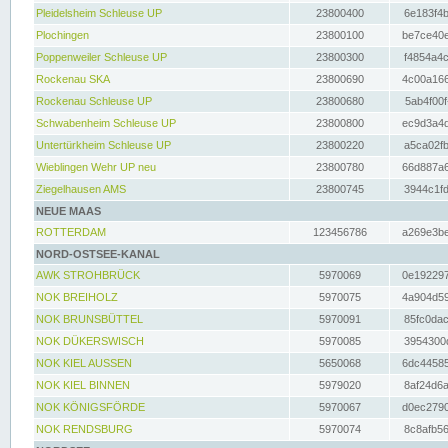
Pleidelsheim Schleuse UP
23800400
6e183f4b
Plochingen
23800100
be7ce40e
Poppenweiler Schleuse UP
23800300
f4854a4c
Rockenau SKA
23800690
4c00a166
Rockenau Schleuse UP
23800680
5ab4f00f
Schwabenheim Schleuse UP
23800800
ec9d3a4d
Untertürkheim Schleuse UP
23800220
a5ca02fb
Wieblingen Wehr UP neu
23800780
66d887a6
Ziegelhausen AMS
23800745
3944c1fd
NEUE MAAS
ROTTERDAM
123456786
a269e3be
NORD-OSTSEE-KANAL
AWK STROHBRÜCK
5970069
0e192297
NOK BREIHOLZ
5970075
4a904d59
NOK BRUNSBÜTTEL
5970091
85fc0dac
NOK DÜKERSWISCH
5970085
3954300d
NOK KIEL AUSSEN
5650068
6dc44585
NOK KIEL BINNEN
5979020
8af24d6a
NOK KÖNIGSFÖRDE
5970067
d0ec2790
NOK RENDSBURG
5970074
8c8afb56