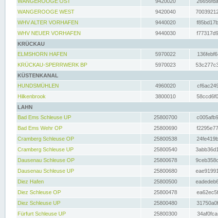
WANGEROOGE OST
9420020
26656fda
WANGEROOGE WEST
9420040
70039212
WHV ALTER VORHAFEN
9440020
f85bd17b
WHV NEUER VORHAFEN
9440030
f77317d9
KRÜCKAU
ELMSHORN HAFEN
5970022
136febf6
KRÜCKAU-SPERRWERK BP
5970023
53c277c3
KÜSTENKANAL
HUNDSMÜHLEN
4960020
cf6ac249
Hilkenbrook
3800010
58ccd6f0
LAHN
Bad Ems Schleuse UP
25800700
c005afb9
Bad Ems Wehr OP
25800690
f2295e77
Cramberg Schleuse OP
25800538
24fe419b
Cramberg Schleuse UP
25800540
3abb36d1
Dausenau Schleuse OP
25800678
9ceb358c
Dausenau Schleuse UP
25800680
eae91991
Diez Hafen
25800500
eadedeb6
Diez Schleuse OP
25800478
ea62ec5f
Diez Schleuse UP
25800480
31750a0f
Fürfurt Schleuse UP
25800300
34af0fca