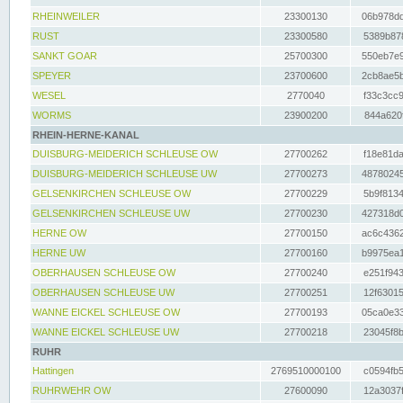
RHEINWEILER
23300130
06b978dd
RUST
23300580
5389b878
SANKT GOAR
25700300
550eb7e9
SPEYER
23700600
2cb8ae5b
WESEL
2770040
f33c3cc9
WORMS
23900200
844a620f
RHEIN-HERNE-KANAL
DUISBURG-MEIDERICH SCHLEUSE OW
27700262
f18e81da
DUISBURG-MEIDERICH SCHLEUSE UW
27700273
48780245
GELSENKIRCHEN SCHLEUSE OW
27700229
5b9f8134
GELSENKIRCHEN SCHLEUSE UW
27700230
427318d0
HERNE OW
27700150
ac6c4362
HERNE UW
27700160
b9975ea1
OBERHAUSEN SCHLEUSE OW
27700240
e251f943
OBERHAUSEN SCHLEUSE UW
27700251
12f63015
WANNE EICKEL SCHLEUSE OW
27700193
05ca0e33
WANNE EICKEL SCHLEUSE UW
27700218
23045f8b
RUHR
Hattingen
2769510000100
c0594fb5
RUHRWEHR OW
27600090
12a3037f