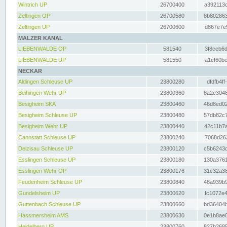
Wintrich UP
26700400
a392113c
Zeltingen OP
26700580
8b802863
Zeltingen UP
26700600
d867e7e9
MALZER KANAL
LIEBENWALDE OP
581540
3f8ceb6d
LIEBENWALDE UP
581550
a1cf60be
NECKAR
Aldingen Schleuse UP
23800280
dfdfb4ff
Beihingen Wehr UP
23800360
8a2e3048
Besigheim SKA
23800460
46d8ed02
Besigheim Schleuse UP
23800480
57db82c7
Besigheim Wehr UP
23800440
42c11b7a
Cannstatt Schleuse UP
23800240
7068d262
Deizisau Schleuse UP
23800120
c5b6243d
Esslingen Schleuse UP
23800180
130a3761
Esslingen Wehr OP
23800176
31c32a38
Feudenheim Schleuse UP
23800840
48a939b9
Gundelsheim UP
23800620
fc1072e4
Guttenbach Schleuse UP
23800660
bd36404b
Hassmersheim AMS
23800630
0e1b8ae0
Heidelberg UP
23800760
827b2685