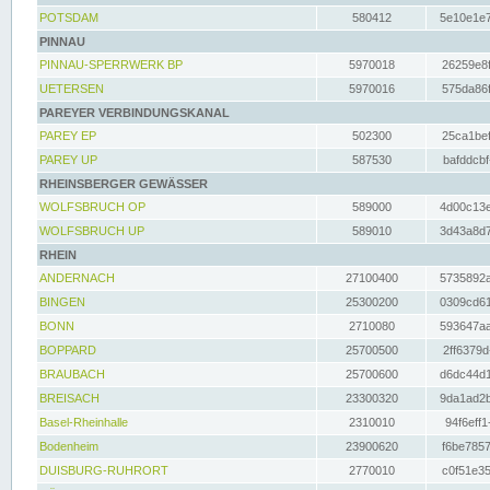
POTSDAM
580412
5e10e1e7
PINNAU
PINNAU-SPERRWERK BP
5970018
26259e8f
UETERSEN
5970016
575da86f
PAREYER VERBINDUNGSKANAL
PAREY EP
502300
25ca1bef
PAREY UP
587530
bafddcbf
RHEINSBERGER GEWÄSSER
WOLFSBRUCH OP
589000
4d00c13e
WOLFSBRUCH UP
589010
3d43a8d7
RHEIN
ANDERNACH
27100400
5735892a
BINGEN
25300200
0309cd61
BONN
2710080
593647aa
BOPPARD
25700500
2ff6379d
BRAUBACH
25700600
d6dc44d1
BREISACH
23300320
9da1ad2b
Basel-Rheinhalle
2310010
94f6eff1
Bodenheim
23900620
f6be7857
DUISBURG-RUHRORT
2770010
c0f51e35