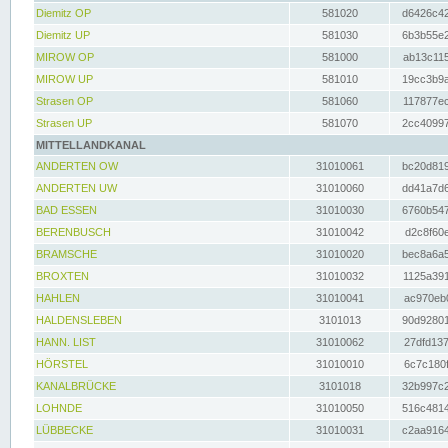
Diemitz OP
581020
d6426c42
Diemitz UP
581030
6b3b55e2
MIROW OP
581000
ab13c115
MIROW UP
581010
19cc3b9a
Strasen OP
581060
117877ec
Strasen UP
581070
2cc40997
MITTELLANDKANAL
ANDERTEN OW
31010061
bc20d819
ANDERTEN UW
31010060
dd41a7d6
BAD ESSEN
31010030
6760b547
BERENBUSCH
31010042
d2c8f60e
BRAMSCHE
31010020
bec8a6a5
BROXTEN
31010032
1125a391
HAHLEN
31010041
ac970eb0
HALDENSLEBEN
3101013
90d92801
HANN. LIST
31010062
27dfd137
HÖRSTEL
31010010
6c7c180f
KANALBRÜCKE
3101018
32b997c2
LOHNDE
31010050
516c4814
LÜBBECKE
31010031
c2aa9164