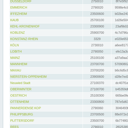
DÜSSELDORF
2750010
8f7e5f92
EMMERICH
2790020
9598e4cb
IFFEZHEIM
23500600
b02be240
KAUB
25700100
1d26e504
KEHL-KRONENHOF
23300900
23af9b02
KOBLENZ
25900700
4c7d796a
KONSTANZ-RHEIN
3329
e020e651
KÖLN
2730010
a6ee8177
LOBITH
2790050
efe13a3d
MAINZ
25100100
a37a9aa3
MANNHEIM
23700700
57090802
MAXAU
23700200
b6c6d5c8
NIERSTEIN-OPPENHEIM
23900600
d28e7ed1
Neuwied Stadt
27100370
dc407f1e
OBERWINTER
27100700
b45359df
OESTRICH
25100300
665be0fe
OTTENHEIM
23300800
787e5d63
PANNERDENSE KOP
2790060
3046493f
PHILIPPSBURG
23700500
88e972e1
PLITTERSDORF
23500700
6b774802
REES
2790010
2f025389