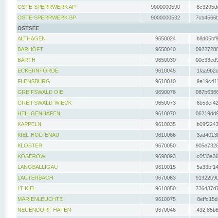
OSTE-SPERRWERK AP
9000000590
8c3295dc
OSTE-SPERRWERK BP
9000000532
7cb4566b
OSTSEE
ALTHAGEN
9650024
b8d05bf9
BARHÖFT
9650040
09227288
BARTH
9650030
00c33ed9
ECKERNFÖRDE
9610045
1faa9b2c
FLENSBURG
9610010
9e19c411
GREIFSWALD OIE
9690078
087b6386
GREIFSWALD-WIECK
9650073
6b53ef42
HEILIGENHAFEN
9610070
06219dd9
KAPPELN
9610035
b09f2243
KIEL-HOLTENAU
9610066
3ad4013f
KLOSTER
9670050
905e7328
KOSEROW
9690093
c0f33a36
LANGBALLIGAU
9610015
5a33bf14
LAUTERBACH
9670063
91922b9b
LT KIEL
9610050
736437d7
MARIENLEUCHTE
9610075
8effc15d
NEUENDORF HAFEN
9670046
492f85b8