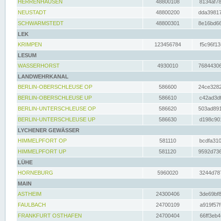
HERRENHAUSEN
48800108
8134af78
NEUSTADT
48800200
dda39817
SCHWARMSTEDT
48800301
8e16bd66
LEK
KRIMPEN
123456784
f5c96f13
LESUM
WASSERHORST
4930010
76844306
LANDWEHRKANAL
BERLIN-OBERSCHLEUSE OP
586600
24ce3282
BERLIN-OBERSCHLEUSE UP
586610
c42ad3df
BERLIN-UNTERSCHLEUSE OP
586620
503ad891
BERLIN-UNTERSCHLEUSE UP
586630
d198c901
LYCHENER GEWÄSSER
HIMMELPFORT OP
581110
bcdfa310
HIMMELPFORT UP
581120
9592d736
LÜHE
HORNEBURG
5960020
3244d787
MAIN
ASTHEIM
24300406
3de69bf8
FAULBACH
24700109
a919f57f
FRANKFURT OSTHAFEN
24700404
66ff3eb4