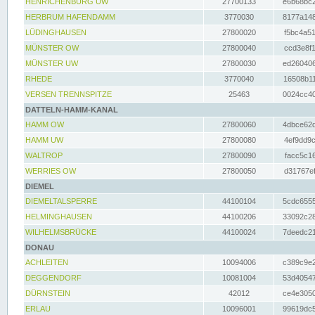
HENRICHENBURG UW
27700133
e6b68bc2
HERBRUM HAFENDAMM
3770030
8177a148
LÜDINGHAUSEN
27800020
f5bc4a51
MÜNSTER OW
27800040
ccd3e8f1
MÜNSTER UW
27800030
ed260406
RHEDE
3770040
16508b11
VERSEN TRENNSPITZE
25463
0024cc40
DATTELN-HAMM-KANAL
HAMM OW
27800060
4dbce62d
HAMM UW
27800080
4ef9dd9c
WALTROP
27800090
facc5c16
WERRIES OW
27800050
d31767ef
DIEMEL
DIEMELTALSPERRE
44100104
5cdc6555
HELMINGHAUSEN
44100206
33092c28
WILHELMSBRÜCKE
44100024
7deedc21
DONAU
ACHLEITEN
10094006
c389c9e2
DEGGENDORF
10081004
53d40547
DÜRNSTEIN
42012
ce4e3050
ERLAU
10096001
99619dc5