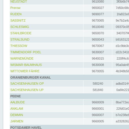
NEUSTADT
9610080
3f0b6b74
Prerow
9650027
7d50c68c
RUDEN
9690077
1fa822e6
SASSNITZ
9670065
9e7b2a4d
SCHLESWIG
9610040
09370c05
STAHLBRODE
9650070
340707f4
STRALSUND
9650043
b9163121
THIESSOW
9670067
d1c9bb3c
TIMMENDORF POEL
9630007
d22c341b
WARNEMÜNDE
9640015
220ff4c6
WISMAR-BAUMHAUS
9630008
95a0ab45
WITTOWER FÄHRE
9670055
4b348b56
ORANIENBURGER KANAL
SACHSENHAUSEN OP
580240
adbd3144
SACHSENHAUSEN UP
581840
0a6fe221
PEENE
AALBUDE
9660009
8ba772ed
ANKLAM
9660001
22fd01e0
DEMMIN
9660007
b7e238e8
JARMEN
9660005
a3328262
POTSDAMER HAVEL