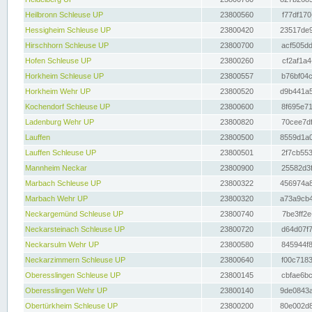
Heilbronn Schleuse UP
23800560
f77df170
Hessigheim Schleuse UP
23800420
23517de9
Hirschhorn Schleuse UP
23800700
acf505dd
Hofen Schleuse UP
23800260
cf2af1a4
Horkheim Schleuse UP
23800557
b76bf04c
Horkheim Wehr UP
23800520
d9b441a5
Kochendorf Schleuse UP
23800600
8f695e71
Ladenburg Wehr UP
23800820
70cee7df
Lauffen
23800500
8559d1a0
Lauffen Schleuse UP
23800501
2f7cb553
Mannheim Neckar
23800900
25582d3f
Marbach Schleuse UP
23800322
456974a8
Marbach Wehr UP
23800320
a73a9cb4
Neckargemünd Schleuse UP
23800740
7be3ff2e
Neckarsteinach Schleuse UP
23800720
d64d07f7
Neckarsulm Wehr UP
23800580
845944f8
Neckarzimmern Schleuse UP
23800640
f00c7183
Oberesslingen Schleuse UP
23800145
cbfae6bc
Oberesslingen Wehr UP
23800140
9de0843a
Obertürkheim Schleuse UP
23800200
80e002d8