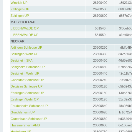
Wintrich UP
26700400
a392113c
Zeltingen OP
26700580
8b802863
Zeltingen UP
26700600
d867e7e9
MALZER KANAL
LIEBENWALDE OP
581540
3f8ceb6d
LIEBENWALDE UP
581550
a1cf60be
NECKAR
Aldingen Schleuse UP
23800280
dfdfb4ff
Beihingen Wehr UP
23800360
8a2e3048
Besigheim SKA
23800460
46d8ed02
Besigheim Schleuse UP
23800480
57db82c7
Besigheim Wehr UP
23800440
42c11b7a
Cannstatt Schleuse UP
23800240
7068d262
Deizisau Schleuse UP
23800120
c5b6243d
Esslingen Schleuse UP
23800180
130a3761
Esslingen Wehr OP
23800176
31c32a38
Feudenheim Schleuse UP
23800840
48a939b9
Gundelsheim UP
23800620
fc1072e4
Guttenbach Schleuse UP
23800660
bd36404b
Hassmersheim AMS
23800630
0e1b8ae0
Heidelberg UP
23800760
827b2685