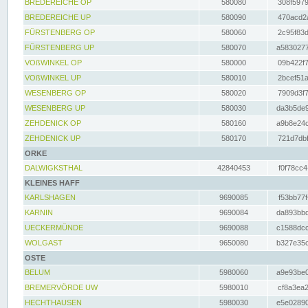
BREDEREICHE OP
580080
308f5979
BREDEREICHE UP
580090
470acd2a
FÜRSTENBERG OP
580060
2c95f83d
FÜRSTENBERG UP
580070
a5830277
VOßWINKEL OP
580000
09b422f7
VOßWINKEL UP
580010
2bcef51a
WESENBERG OP
580020
7909d3f7
WESENBERG UP
580030
da3b5de9
ZEHDENICK OP
580160
a9b8e24c
ZEHDENICK UP
580170
721d7dbf
ORKE
DALWIGKSTHAL
42840453
f0f78cc4
KLEINES HAFF
KARLSHAGEN
9690085
f53bb77f
KARNIN
9690084
da893bbd
UECKERMÜNDE
9690088
c1588dcc
WOLGAST
9650080
b327e35c
OSTE
BELUM
5980060
a9e93be0
BREMERVÖRDE UW
5980010
cf8a3ea2
HECHTHAUSEN
5980030
e5e02890