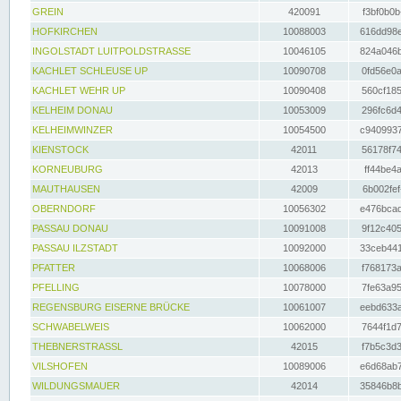
GREIN
420091
f3bf0b0b
HOFKIRCHEN
10088003
616dd98e
INGOLSTADT LUITPOLDSTRASSE
10046105
824a046b
KACHLET SCHLEUSE UP
10090708
0fd56e0a
KACHLET WEHR UP
10090408
560cf185
KELHEIM DONAU
10053009
296fc6d4
KELHEIMWINZER
10054500
c9409937
KIENSTOCK
42011
56178f74
KORNEUBURG
42013
ff44be4a
MAUTHAUSEN
42009
6b002fef
OBERNDORF
10056302
e476bcad
PASSAU DONAU
10091008
9f12c405
PASSAU ILZSTADT
10092000
33ceb441
PFATTER
10068006
f768173a
PFELLING
10078000
7fe63a95
REGENSBURG EISERNE BRÜCKE
10061007
eebd633a
SCHWABELWEIS
10062000
7644f1d7
THEBNERSTRASSL
42015
f7b5c3d3
VILSHOFEN
10089006
e6d68ab7
WILDUNGSMAUER
42014
35846b8b