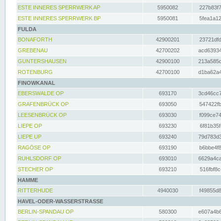
ESTE INNERES SPERRWERK AP
5950082
227b83f7
ESTE INNERES SPERRWERK BP
5950081
5fea1a12
FULDA
BONAFORTH
42900201
23721dfd
GREBENAU
42700202
acd63934
GUNTERSHAUSEN
42900100
213a585d
ROTENBURG
42700100
d1ba62a4
FINOWKANAL
EBERSWALDE OP
693170
3cd46cc7
GRAFENBRÜCK OP
693050
547422fb
LEESENBRÜCK OP
693030
f099ce74
LIEPE OP
693230
6f81b35f
LIEPE UP
693240
79d783d3
RAGÖSE OP
693190
b6bbe4f8
RUHLSDORF OP
693010
6629a4ca
STECHER OP
693210
516fbf8c
HAMME
RITTERHUDE
4940030
f49855d8
HAVEL-ODER-WASSERSTRASSE
BERLIN-SPANDAU OP
580300
e607a4b6