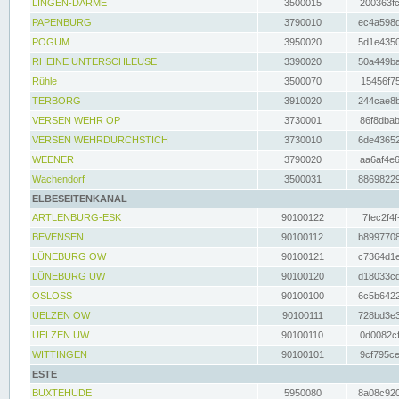
LINGEN-DARME
3500015
200363fc
PAPENBURG
3790010
ec4a598d
POGUM
3950020
5d1e4350
RHEINE UNTERSCHLEUSE
3390020
50a449ba
Rühle
3500070
15456f75
TERBORG
3910020
244cae8b
VERSEN WEHR OP
3730001
86f8dbab
VERSEN WEHRDURCHSTICH
3730010
6de43652
WEENER
3790020
aa6af4e6
Wachendorf
3500031
88698229
ELBESEITENKANAL
ARTLENBURG-ESK
90100122
7fec2f4f
BEVENSEN
90100112
b8997708
LÜNEBURG OW
90100121
c7364d1e
LÜNEBURG UW
90100120
d18033cd
OSLOSS
90100100
6c5b6422
UELZEN OW
90100111
728bd3e3
UELZEN UW
90100110
0d0082cf
WITTINGEN
90100101
9cf795ce
ESTE
BUXTEHUDE
5950080
8a08c920