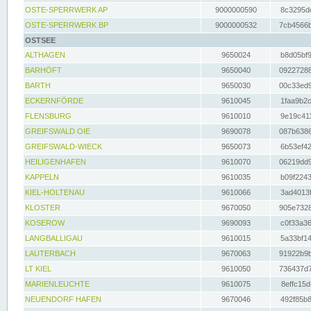
OSTE-SPERRWERK AP
9000000590
8c3295dc
OSTE-SPERRWERK BP
9000000532
7cb4566b
OSTSEE
ALTHAGEN
9650024
b8d05bf9
BARHÖFT
9650040
09227288
BARTH
9650030
00c33ed9
ECKERNFÖRDE
9610045
1faa9b2c
FLENSBURG
9610010
9e19c411
GREIFSWALD OIE
9690078
087b6386
GREIFSWALD-WIECK
9650073
6b53ef42
HEILIGENHAFEN
9610070
06219dd9
KAPPELN
9610035
b09f2243
KIEL-HOLTENAU
9610066
3ad4013f
KLOSTER
9670050
905e7328
KOSEROW
9690093
c0f33a36
LANGBALLIGAU
9610015
5a33bf14
LAUTERBACH
9670063
91922b9b
LT KIEL
9610050
736437d7
MARIENLEUCHTE
9610075
8effc15d
NEUENDORF HAFEN
9670046
492f85b8