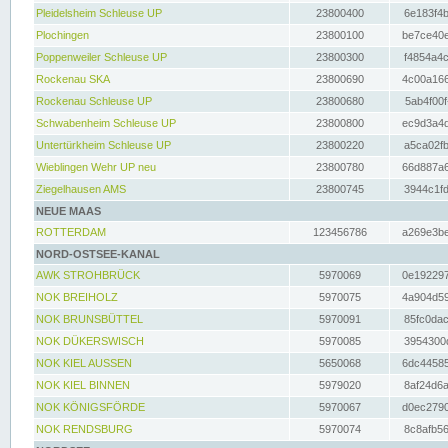
Pleidelsheim Schleuse UP
23800400
6e183f4b
Plochingen
23800100
be7ce40e
Poppenweiler Schleuse UP
23800300
f4854a4c
Rockenau SKA
23800690
4c00a166
Rockenau Schleuse UP
23800680
5ab4f00f
Schwabenheim Schleuse UP
23800800
ec9d3a4d
Untertürkheim Schleuse UP
23800220
a5ca02fb
Wieblingen Wehr UP neu
23800780
66d887a6
Ziegelhausen AMS
23800745
3944c1fd
NEUE MAAS
ROTTERDAM
123456786
a269e3be
NORD-OSTSEE-KANAL
AWK STROHBRÜCK
5970069
0e192297
NOK BREIHOLZ
5970075
4a904d59
NOK BRUNSBÜTTEL
5970091
85fc0dac
NOK DÜKERSWISCH
5970085
3954300d
NOK KIEL AUSSEN
5650068
6dc44585
NOK KIEL BINNEN
5979020
8af24d6a
NOK KÖNIGSFÖRDE
5970067
d0ec2790
NOK RENDSBURG
5970074
8c8afb56