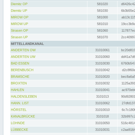
Diemitz OP
581020
d6426c42
Diemitz UP
581030
6b3b55e2
MIROW OP
581000
ab13c115
MIROW UP
581010
19cc3b9a
Strasen OP
581060
117877ec
Strasen UP
581070
2cc40997
MITTELLANDKANAL
ANDERTEN OW
31010061
bc20d819
ANDERTEN UW
31010060
dd41a7d6
BAD ESSEN
31010030
6760b547
BERENBUSCH
31010042
d2c8f60e
BRAMSCHE
31010020
bec8a6a5
BROXTEN
31010032
1125a391
HAHLEN
31010041
ac970eb0
HALDENSLEBEN
3101013
90d92801
HANN. LIST
31010062
27dfd137
HÖRSTEL
31010010
6c7c180f
KANALBRÜCKE
3101018
32b997c2
LOHNDE
31010050
516c4814
LÜBBECKE
31010031
c2aa9164