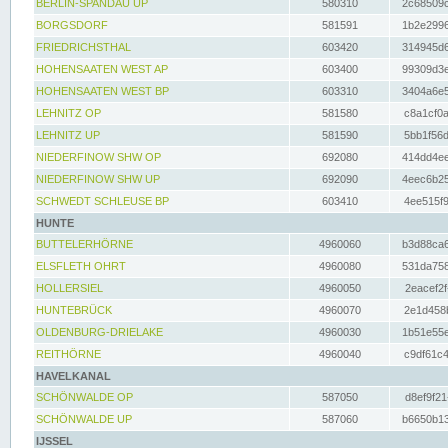
BERLIN-SPANDAU UP
580310
2c68509c
BORGSDORF
581591
1b2e2996
FRIEDRICHSTHAL
603420
314945d6
HOHENSAATEN WEST AP
603400
99309d3e
HOHENSAATEN WEST BP
603310
3404a6e5
LEHNITZ OP
581580
c8a1cf0a
LEHNITZ UP
581590
5bb1f56d
NIEDERFINOW SHW OP
692080
414dd4ee
NIEDERFINOW SHW UP
692090
4eec6b25
SCHWEDT SCHLEUSE BP
603410
4ee515f9
HUNTE
BUTTELERHÖRNE
4960060
b3d88ca6
ELSFLETH OHRT
4960080
531da758
HOLLERSIEL
4960050
2eacef2f
HUNTEBRÜCK
4960070
2e1d458b
OLDENBURG-DRIELAKE
4960030
1b51e55e
REITHÖRNE
4960040
c9df61c4
HAVELKANAL
SCHÖNWALDE OP
587050
d8ef9f21
SCHÖNWALDE UP
587060
b6650b13
IJSSEL