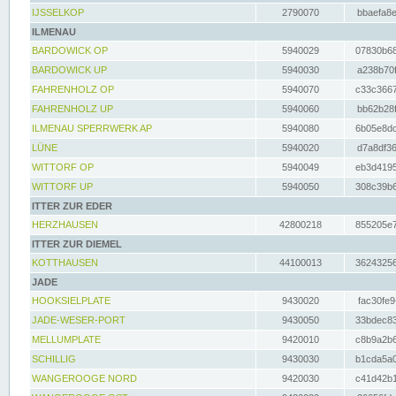
IJSSELKOP
2790070
bbaefa8e
ILMENAU
BARDOWICK OP
5940029
07830b68
BARDOWICK UP
5940030
a238b70f
FAHRENHOLZ OP
5940070
c33c3667
FAHRENHOLZ UP
5940060
bb62b28f
ILMENAU SPERRWERK AP
5940080
6b05e8dc
LÜNE
5940020
d7a8df36
WITTORF OP
5940049
eb3d4195
WITTORF UP
5940050
308c39b6
ITTER ZUR EDER
HERZHAUSEN
42800218
855205e7
ITTER ZUR DIEMEL
KOTTHAUSEN
44100013
36243256
JADE
HOOKSIELPLATE
9430020
fac30fe9
JADE-WESER-PORT
9430050
33bdec83
MELLUMPLATE
9420010
c8b9a2b6
SCHILLIG
9430030
b1cda5a0
WANGEROOGE NORD
9420030
c41d42b1