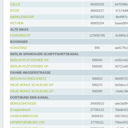
CELLE
48300105
b475386c
EITZE
48900237
47174d8f
MARKLENDORF
48700103
8b4f9f7c
RETHEM
48900204
5aaed954
ALTE MAAS
DORDRECHT
123456785
6c6f84c2
BODENSEE
KONSTANZ
906
aa9179c1
BERLIN-SPANDAUER-SCHIFFFAHRTSKANAL
BERLIN-PLÖTZENSEE OP
586640
ee52ce62
BERLIN-PLÖTZENSEE UP
586650
45721a68
DAHME-WASSERSTRASSE
BERLIN-SCHMÖCKWITZ
586810
6b595707
NEUE MÜHLE SCHLEUSE OP
586270
0e0dbcc9
NEUE MÜHLE SCHLEUSE UP
586280
c9a6c3bf
DORTMUND-EMS-KANAL
BERGESHÖVEDE
34000010
ade3a084
Groppenbruch
27700122
7bbdb421
HASEHUBBRÜCKE
3690010
04572010
HENRICHENBURG OW
27700111
70bee932