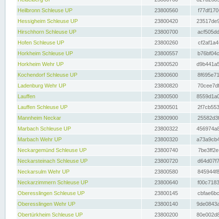
Heilbronn Schleuse UP
23800560
f77df170
Hessigheim Schleuse UP
23800420
23517de9
Hirschhorn Schleuse UP
23800700
acf505dd
Hofen Schleuse UP
23800260
cf2af1a4
Horkheim Schleuse UP
23800557
b76bf04c
Horkheim Wehr UP
23800520
d9b441a5
Kochendorf Schleuse UP
23800600
8f695e71
Ladenburg Wehr UP
23800820
70cee7df
Lauffen
23800500
8559d1a0
Lauffen Schleuse UP
23800501
2f7cb553
Mannheim Neckar
23800900
25582d3f
Marbach Schleuse UP
23800322
456974a8
Marbach Wehr UP
23800320
a73a9cb4
Neckargemünd Schleuse UP
23800740
7be3ff2e
Neckarsteinach Schleuse UP
23800720
d64d07f7
Neckarsulm Wehr UP
23800580
845944f8
Neckarzimmern Schleuse UP
23800640
f00c7183
Oberesslingen Schleuse UP
23800145
cbfae6bc
Oberesslingen Wehr UP
23800140
9de0843a
Obertürkheim Schleuse UP
23800200
80e002d8