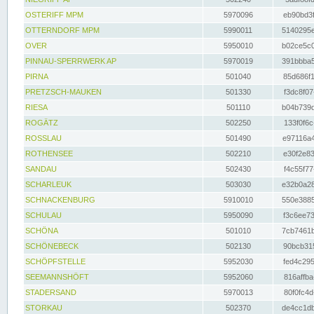
OSTERIFF MPM
5970096
eb90bd3f
OTTERNDORF MPM
5990011
5140295e
OVER
5950010
b02ce5c0
PINNAU-SPERRWERK AP
5970019
391bbba5
PIRNA
501040
85d686f1
PRETZSCH-MAUKEN
501330
f3dc8f07
RIESA
501110
b04b739d
ROGÄTZ
502250
133f0f6c
ROSSLAU
501490
e97116a4
ROTHENSEE
502210
e30f2e83
SANDAU
502430
f4c55f77
SCHARLEUK
503030
e32b0a28
SCHNACKENBURG
5910010
550e3885
SCHULAU
5950090
f3c6ee73
SCHÖNA
501010
7cb7461b
SCHÖNEBECK
502130
90bcb315
SCHÖPFSTELLE
5952030
fed4c295
SEEMANNSHÖFT
5952060
816affba
STADERSAND
5970013
80f0fc4d
STORKAU
502370
de4cc1db