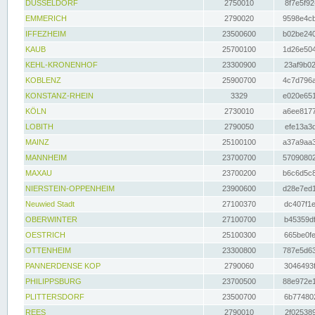
DÜSSELDORF
2750010
8f7e5f92
EMMERICH
2790020
9598e4cb
IFFEZHEIM
23500600
b02be240
KAUB
25700100
1d26e504
KEHL-KRONENHOF
23300900
23af9b02
KOBLENZ
25900700
4c7d796a
KONSTANZ-RHEIN
3329
e020e651
KÖLN
2730010
a6ee8177
LOBITH
2790050
efe13a3d
MAINZ
25100100
a37a9aa3
MANNHEIM
23700700
57090802
MAXAU
23700200
b6c6d5c8
NIERSTEIN-OPPENHEIM
23900600
d28e7ed1
Neuwied Stadt
27100370
dc407f1e
OBERWINTER
27100700
b45359df
OESTRICH
25100300
665be0fe
OTTENHEIM
23300800
787e5d63
PANNERDENSE KOP
2790060
3046493f
PHILIPPSBURG
23700500
88e972e1
PLITTERSDORF
23500700
6b774802
REES
2790010
2f025389