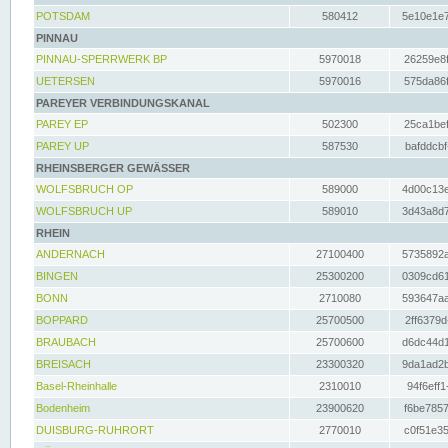
POTSDAM
580412
5e10e1e7
PINNAU
PINNAU-SPERRWERK BP
5970018
26259e8f
UETERSEN
5970016
575da86f
PAREYER VERBINDUNGSKANAL
PAREY EP
502300
25ca1bef
PAREY UP
587530
bafddcbf
RHEINSBERGER GEWÄSSER
WOLFSBRUCH OP
589000
4d00c13e
WOLFSBRUCH UP
589010
3d43a8d7
RHEIN
ANDERNACH
27100400
5735892a
BINGEN
25300200
0309cd61
BONN
2710080
593647aa
BOPPARD
25700500
2ff6379d
BRAUBACH
25700600
d6dc44d1
BREISACH
23300320
9da1ad2b
Basel-Rheinhalle
2310010
94f6eff1
Bodenheim
23900620
f6be7857
DUISBURG-RUHRORT
2770010
c0f51e35