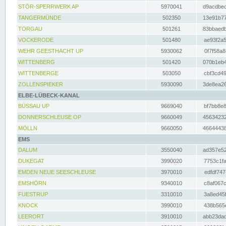
STÖR-SPERRWERK AP
5970041
d9acdbec
TANGERMÜNDE
502350
13e91b77
TORGAU
501261
83bbaedb
VOCKERODE
501480
ae93f2a5
WEHR GEESTHACHT UP
5930062
0f7f58a8
WITTENBERG
501420
070b1eb4
WITTENBERGE
503050
cbf3cd49
ZOLLENSPIEKER
5930090
3de8ea26
ELBE-LÜBECK-KANAL
BÜSSAU UP
9669040
bf7bb8e8
DONNERSCHLEUSE OP
9660049
45634232
MÖLLN
9660050
46644438
EMS
DALUM
3550040
ad357e52
DUKEGAT
3990020
7753c1fa
EMDEN NEUE SEESCHLEUSE
3970010
edfdf747
EMSHÖRN
9340010
c8af067c
FUESTRUP
3310010
3a8ed45f
KNOCK
3990010
438b565e
LEERORT
3910010
abb23dad