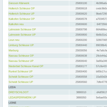
Giessen Klärwerk
25800100
4b386a6a
Hollerich Schleuse OP
25800618
cedc9b0c
Hollerich Schleuse UP
25800620
9beb7290
Kalkofen Schleuse OP
25800578
a7034573
Kalkofen neu
25800600
64f735fd
Lahnstein Schleuse OP
25800798
664d68ea
Lahnstein Schleuse UP
25800800
6b6b31e2
Leun neu
25800200
32807065
Limburg Schleuse UP
25800440
89038b42
Marburg
25830056
4e7a6cfa
Nassau Schleuse OP
25800638
29cb44a2
Nassau Schleuse UP
25800640
3a90a346
Niederbiel Schleuse Kanal OP
25800177
57c8e437
Runkel Schleuse UP
25800400
b85b17cc
Scheidt Schleuse OP
25800558
15a50d2b
Scheidt Schleuse UP
25800560
7dfe4776
LEDA
DREYSCHLOOT
3880010
d4df3617
LEDASPERRWERK UP
3880050
5e6ae93a
LEINE