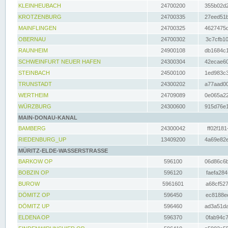
KLEINHEUBACH
24700200
355b02d2
KROTZENBURG
24700335
27eed51b
MAINFLINGEN
24700325
4627475d
OBERNAU
24700302
3c7cfb10
RAUNHEIM
24900108
db1684c1
SCHWEINFURT NEUER HAFEN
24300304
42ecae60
STEINBACH
24500100
1ed983c3
TRUNSTADT
24300202
a77aad00
WERTHEIM
24709089
0e065a22
WÜRZBURG
24300600
915d76e1
MAIN-DONAU-KANAL
BAMBERG
24300042
ff02f181
RIEDENBURG_UP
13409200
4a69e82e
MÜRITZ-ELDE-WASSERSTRASSE
BARKOW OP
596100
06d86c6b
BOBZIN OP
596120
faefa284
BUROW
5961601
a68cf527
DÖMITZ OP
596450
ec8188ee
DÖMITZ UP
596460
ad3a51da
ELDENA OP
596370
0fab94c7