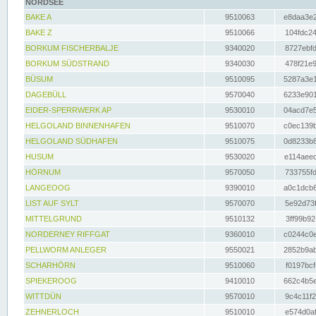
NORDSEE
BAKE A
9510063
e8daa3e2
BAKE Z
9510066
104fdc24
BORKUM FISCHERBALJE
9340020
8727ebfd
BORKUM SÜDSTRAND
9340030
478f21e9
BÜSUM
9510095
5287a3e1
DAGEBÜLL
9570040
6233e901
EIDER-SPERRWERK AP
9530010
04acd7e5
HELGOLAND BINNENHAFEN
9510070
c0ec139b
HELGOLAND SÜDHAFEN
9510075
0d8233b8
HUSUM
9530020
e114aeec
HÖRNUM
9570050
733755fd
LANGEOOG
9390010
a0c1dcb6
LIST AUF SYLT
9570070
5e92d73f
MITTELGRUND
9510132
3ff99b92
NORDERNEY RIFFGAT
9360010
c0244c0e
PELLWORM ANLEGER
9550021
2852b9ab
SCHARHÖRN
9510060
f0197bcf
SPIEKEROOG
9410010
662c4b5e
WITTDÜN
9570010
9c4c11f2
ZEHNERLOCH
9510010
e574d0af