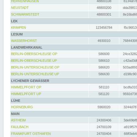
HERRENHAUSEN
48800108
8134af78
NEUSTADT
48800200
dda39817
SCHWARMSTEDT
48800301
8e16bd66
LEK
KRIMPEN
123456784
f5c96f13
LESUM
WASSERHORST
4930010
76844306
LANDWEHRKANAL
BERLIN-OBERSCHLEUSE OP
586600
24ce3282
BERLIN-OBERSCHLEUSE UP
586610
c42ad3df
BERLIN-UNTERSCHLEUSE OP
586620
503ad891
BERLIN-UNTERSCHLEUSE UP
586630
d198c901
LYCHENER GEWÄSSER
HIMMELPFORT OP
581110
bcdfa310
HIMMELPFORT UP
581120
9592d736
LÜHE
HORNEBURG
5960020
3244d787
MAIN
ASTHEIM
24300406
3de69bf8
FAULBACH
24700109
a919f57f
FRANKFURT OSTHAFEN
24700404
66ff3eb4