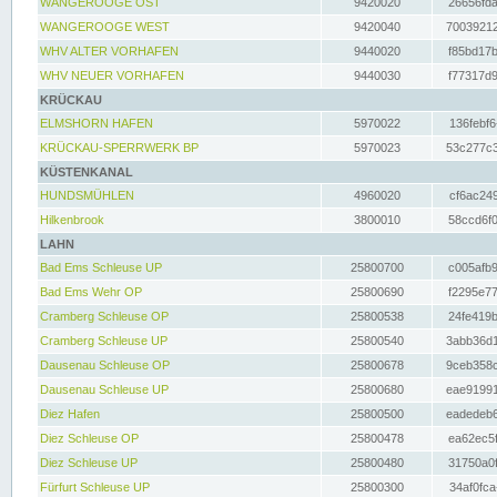
WANGEROOGE OST
9420020
26656fda
WANGEROOGE WEST
9420040
70039212
WHV ALTER VORHAFEN
9440020
f85bd17b
WHV NEUER VORHAFEN
9440030
f77317d9
KRÜCKAU
ELMSHORN HAFEN
5970022
136febf6
KRÜCKAU-SPERRWERK BP
5970023
53c277c3
KÜSTENKANAL
HUNDSMÜHLEN
4960020
cf6ac249
Hilkenbrook
3800010
58ccd6f0
LAHN
Bad Ems Schleuse UP
25800700
c005afb9
Bad Ems Wehr OP
25800690
f2295e77
Cramberg Schleuse OP
25800538
24fe419b
Cramberg Schleuse UP
25800540
3abb36d1
Dausenau Schleuse OP
25800678
9ceb358c
Dausenau Schleuse UP
25800680
eae91991
Diez Hafen
25800500
eadedeb6
Diez Schleuse OP
25800478
ea62ec5f
Diez Schleuse UP
25800480
31750a0f
Fürfurt Schleuse UP
25800300
34af0fca