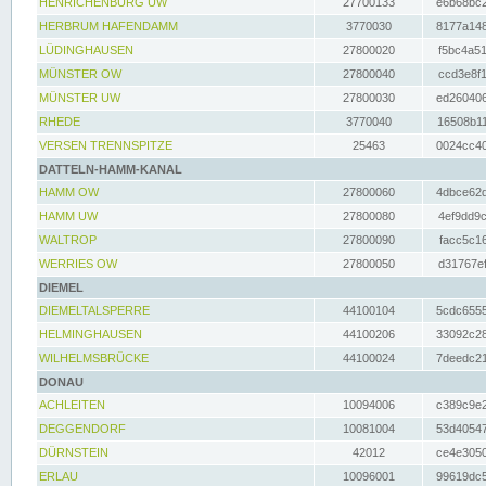
HENRICHENBURG UW
27700133
e6b68bc2
HERBRUM HAFENDAMM
3770030
8177a148
LÜDINGHAUSEN
27800020
f5bc4a51
MÜNSTER OW
27800040
ccd3e8f1
MÜNSTER UW
27800030
ed260406
RHEDE
3770040
16508b11
VERSEN TRENNSPITZE
25463
0024cc40
DATTELN-HAMM-KANAL
HAMM OW
27800060
4dbce62d
HAMM UW
27800080
4ef9dd9c
WALTROP
27800090
facc5c16
WERRIES OW
27800050
d31767ef
DIEMEL
DIEMELTALSPERRE
44100104
5cdc6555
HELMINGHAUSEN
44100206
33092c28
WILHELMSBRÜCKE
44100024
7deedc21
DONAU
ACHLEITEN
10094006
c389c9e2
DEGGENDORF
10081004
53d40547
DÜRNSTEIN
42012
ce4e3050
ERLAU
10096001
99619dc5