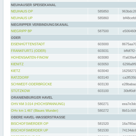
NEUHAUSER SPEISEKANAL
NEUHAUS OP
585850
963bdc26
NEUHAUS UP
585860
bf48cefd
NIEGRIPPER VERBINDUNGSKANAL
NIEGRIPP BP
587500
e506460f
ODER
EISENHÜTTENSTADT
603000
8675aa70
FRANKFURT1 (ODER)
603031
bffdf7f2
HOHENSAATEN-FINOW
603080
f7a639a4
KIENITZ
603050
6298a8f9
KIETZ
603040
16258271
RATZDORF
603140
ca3f535b
SCHWEDT-ODERBRÜCKE
603130
e28babaa
STÜTZKOW
603100
30bff0df
ORANIENBURGER HAVEL
OHV KM 3.014 (HOCHSPANNUNG)
580271
eea7e3dc
OHv km 1.467 (Blaues Wunder)
580272
8b51c505
OBERE HAVEL-WASSERSTRASSE
BISCHOFSWERDER OP
581520
16a780aa
BISCHOFSWERDER UP
581530
74134dc6