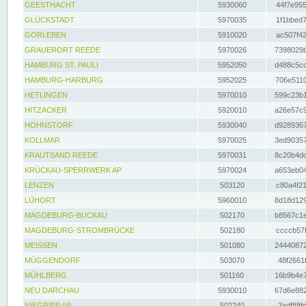
GEESTHACHT
5930060
44f7e955
GLÜCKSTADT
5970035
1f1bbed7
GORLEBEN
5910020
ac507f42
GRAUERORT REEDE
5970026
7398029b
HAMBURG ST. PAULI
5952050
d488c5cc
HAMBURG-HARBURG
5952025
706e5110
HETLINGEN
5970010
599c23b1
HITZACKER
5920010
a26e57c9
HOHNSTORF
5930040
d9289367
KOLLMAR
5970025
3ed90357
KRAUTSAND REEDE
5970031
8c20b4dc
KRÜCKAU-SPERRWERK AP
5970024
a653eb04
LENZEN
503120
c80a4f21
LÜHORT
5960010
8d18d129
MAGDEBURG-BUCKAU
502170
b8567c1e
MAGDEBURG-STROMBRÜCKE
502180
ccccb57f
MEISSEN
501080
24440872
MÜGGENDORF
503070
48f2661f
MÜHLBERG
501160
16b9b4e7
NEU DARCHAU
5930010
67d6e882
NIEGRIPP AP
502240
3adf88fd