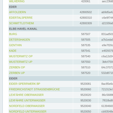
WILHERING
420061
aec23fd6
EDER
AFFOLDERN
42800502
ab9d5a42
EDERTALSPERRE
42800310
c6e9f744
SCHMITTLOTHEIM
42800309
d2155fa6
ELBE-HAVEL-KANAL
BURG
587507
831ad501
DETERSHAGEN
587505
a7b1eda9
GENTHIN
587535
e9e7f20c
KADE
587541
e4f29379
WUSTERWITZ OP
587540
c6a12d34
WUSTERWITZ UP
587550
3bfcf759
ZERBEN OP
587510
64c37072
ZERBEN UP
587520
532d8718
EIDER
EIDER-SPERRWERK BP
9520081
8ac85e6c
FRIEDRICHSTADT STRASSENBRÜCKE
9520060
721313e7
LEXFÄHRE OBERWASSER
9520020
86c5688f
LEXFÄHRE UNTERWASSER
9520030
7f01fbd8
NORDFELD OBERWASSER
9520040
61394669
NORDFELD UNTERWASSER
9520050
cb93548e