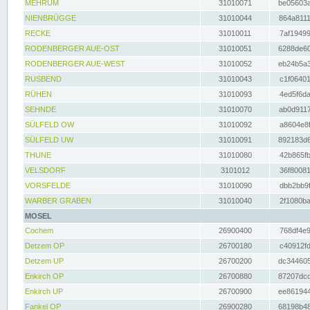
MEHRUM
31010071
be05603a
NIENBRÜGGE
31010044
864a8111
RECKE
31010011
7af19499
RODENBERGER AUE-OST
31010051
6288de60
RODENBERGER AUE-WEST
31010052
eb24b5a3
RUSBEND
31010043
c1f06401
RÜHEN
31010093
4ed5f6da
SEHNDE
31010070
ab0d9117
SÜLFELD OW
31010092
a8604e8f
SÜLFELD UW
31010091
892183d6
THUNE
31010080
42b865fb
VELSDORF
3101012
36f80081
VORSFELDE
31010090
dbb2bb9f
WARBER GRABEN
31010040
2f1080ba
MOSEL
Cochem
26900400
768df4e9
Detzem OP
26700180
c40912fd
Detzem UP
26700200
dc344605
Enkirch OP
26700880
87207dcd
Enkirch UP
26700900
ee861944
Fankel OP
26900280
68198b48