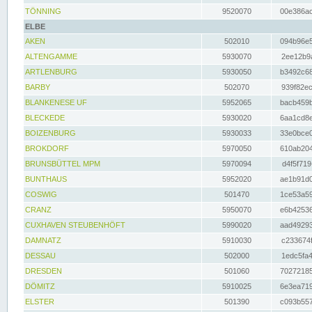
TÖNNING
9520070
00e386ac
ELBE
AKEN
502010
094b96e5
ALTENGAMME
5930070
2ee12b9a
ARTLENBURG
5930050
b3492c68
BARBY
502070
939f82ec
BLANKENESE UF
5952065
bacb459b
BLECKEDE
5930020
6aa1cd8e
BOIZENBURG
5930033
33e0bce0
BROKDORF
5970050
610ab204
BRUNSBÜTTEL MPM
5970094
d4f5f719
BUNTHAUS
5952020
ae1b91d0
COSWIG
501470
1ce53a59
CRANZ
5950070
e6b42536
CUXHAVEN STEUBENHÖFT
5990020
aad49293
DAMNATZ
5910030
c233674f
DESSAU
502000
1edc5fa4
DRESDEN
501060
70272185
DÖMITZ
5910025
6e3ea719
ELSTER
501390
c093b557