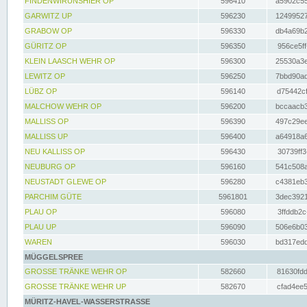
FINDENWIRUNSHIER OP
596410
a5902c55
GARWITZ UP
596230
12499527
GRABOW OP
596330
db4a69b2
GÜRITZ OP
596350
956ce5ff
KLEIN LAASCH WEHR OP
596300
25530a3e
LEWITZ OP
596250
7bbd90ad
LÜBZ OP
596140
d75442cf
MALCHOW WEHR OP
596200
bccaacb3
MALLISS OP
596390
497c29ee
MALLISS UP
596400
a64918a6
NEU KALLISS OP
596430
30739ff3
NEUBURG OP
596160
541c508a
NEUSTADT GLEWE OP
596280
c4381eb3
PARCHIM GÜTE
5961801
3dec3921
PLAU OP
596080
3ffddb2c
PLAU UP
596090
506e6b03
WAREN
596030
bd317edd
MÜGGELSPREE
GROSSE TRÄNKE WEHR OP
582660
81630fdd
GROSSE TRÄNKE WEHR UP
582670
cfad4ee5
MÜRITZ-HAVEL-WASSERSTRASSE