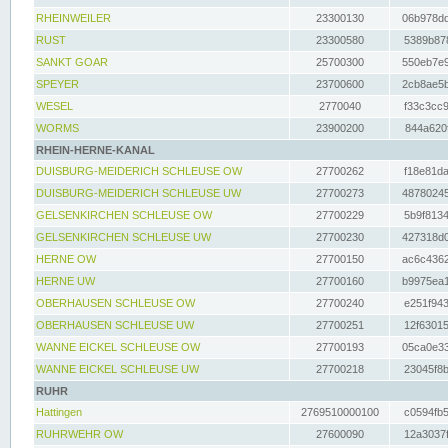
RHEINWEILER
23300130
06b978dd
RUST
23300580
5389b878
SANKT GOAR
25700300
550eb7e9
SPEYER
23700600
2cb8ae5b
WESEL
2770040
f33c3cc9
WORMS
23900200
844a620f
RHEIN-HERNE-KANAL
DUISBURG-MEIDERICH SCHLEUSE OW
27700262
f18e81da
DUISBURG-MEIDERICH SCHLEUSE UW
27700273
48780245
GELSENKIRCHEN SCHLEUSE OW
27700229
5b9f8134
GELSENKIRCHEN SCHLEUSE UW
27700230
427318d0
HERNE OW
27700150
ac6c4362
HERNE UW
27700160
b9975ea1
OBERHAUSEN SCHLEUSE OW
27700240
e251f943
OBERHAUSEN SCHLEUSE UW
27700251
12f63015
WANNE EICKEL SCHLEUSE OW
27700193
05ca0e33
WANNE EICKEL SCHLEUSE UW
27700218
23045f8b
RUHR
Hattingen
2769510000100
c0594fb5
RUHRWEHR OW
27600090
12a3037f