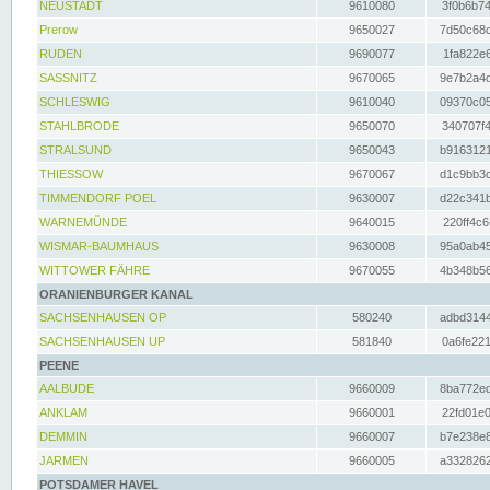
NEUSTADT
9610080
3f0b6b74
Prerow
9650027
7d50c68c
RUDEN
9690077
1fa822e6
SASSNITZ
9670065
9e7b2a4d
SCHLESWIG
9610040
09370c05
STAHLBRODE
9650070
340707f4
STRALSUND
9650043
b9163121
THIESSOW
9670067
d1c9bb3c
TIMMENDORF POEL
9630007
d22c341b
WARNEMÜNDE
9640015
220ff4c6
WISMAR-BAUMHAUS
9630008
95a0ab45
WITTOWER FÄHRE
9670055
4b348b56
ORANIENBURGER KANAL
SACHSENHAUSEN OP
580240
adbd3144
SACHSENHAUSEN UP
581840
0a6fe221
PEENE
AALBUDE
9660009
8ba772ed
ANKLAM
9660001
22fd01e0
DEMMIN
9660007
b7e238e8
JARMEN
9660005
a3328262
POTSDAMER HAVEL