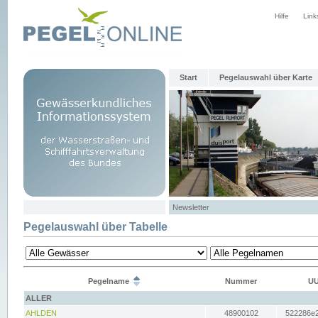
Hilfe
Link
Start
Pegelauswahl über Karte
Newsletter
Pegelauswahl über Tabelle
Pegelname
Nummer
UU
ALLER
AHLDEN
48900102
522286e2