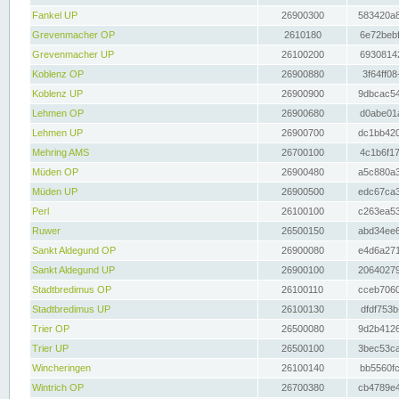
Fankel UP
26900300
583420a8
Grevenmacher OP
2610180
6e72bebf
Grevenmacher UP
26100200
69308142
Koblenz OP
26900880
3f64ff08
Koblenz UP
26900900
9dbcac54
Lehmen OP
26900680
d0abe01a
Lehmen UP
26900700
dc1bb420
Mehring AMS
26700100
4c1b6f17
Müden OP
26900480
a5c880a3
Müden UP
26900500
edc67ca3
Perl
26100100
c263ea53
Ruwer
26500150
abd34ee6
Sankt Aldegund OP
26900080
e4d6a271
Sankt Aldegund UP
26900100
20640279
Stadtbredimus OP
26100110
cceb7060
Stadtbredimus UP
26100130
dfdf753b
Trier OP
26500080
9d2b4126
Trier UP
26500100
3bec53ca
Wincheringen
26100140
bb5560fc
Wintrich OP
26700380
cb4789e4