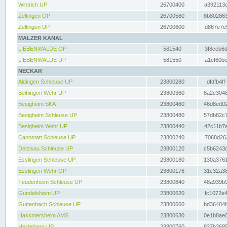
Wintrich UP
26700400
a392113c
Zeltingen OP
26700580
8b802863
Zeltingen UP
26700600
d867e7e9
MALZER KANAL
LIEBENWALDE OP
581540
3f8ceb6d
LIEBENWALDE UP
581550
a1cf60be
NECKAR
Aldingen Schleuse UP
23800280
dfdfb4ff
Beihingen Wehr UP
23800360
8a2e3048
Besigheim SKA
23800460
46d8ed02
Besigheim Schleuse UP
23800480
57db82c7
Besigheim Wehr UP
23800440
42c11b7a
Cannstatt Schleuse UP
23800240
7068d262
Deizisau Schleuse UP
23800120
c5b6243d
Esslingen Schleuse UP
23800180
130a3761
Esslingen Wehr OP
23800176
31c32a38
Feudenheim Schleuse UP
23800840
48a939b9
Gundelsheim UP
23800620
fc1072e4
Guttenbach Schleuse UP
23800660
bd36404b
Hassmersheim AMS
23800630
0e1b8ae0
Heidelberg UP
23800760
827b2685