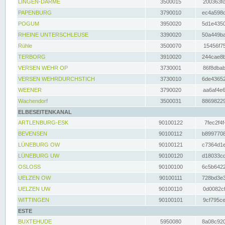
LINGEN-DARME
3500015
200363fc
PAPENBURG
3790010
ec4a598d
POGUM
3950020
5d1e4350
RHEINE UNTERSCHLEUSE
3390020
50a449ba
Rühle
3500070
15456f75
TERBORG
3910020
244cae8b
VERSEN WEHR OP
3730001
86f8dbab
VERSEN WEHRDURCHSTICH
3730010
6de43652
WEENER
3790020
aa6af4e6
Wachendorf
3500031
88698229
ELBESEITENKANAL
ARTLENBURG-ESK
90100122
7fec2f4f
BEVENSEN
90100112
b8997708
LÜNEBURG OW
90100121
c7364d1e
LÜNEBURG UW
90100120
d18033cd
OSLOSS
90100100
6c5b6422
UELZEN OW
90100111
728bd3e3
UELZEN UW
90100110
0d0082cf
WITTINGEN
90100101
9cf795ce
ESTE
BUXTEHUDE
5950080
8a08c920