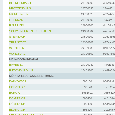
KLEINHEUBACH
24700200
355b02d2
KROTZENBURG
24700335
27eed51b
MAINFLINGEN
24700325
4627475d
OBERNAU
24700302
3c7cfb10
RAUNHEIM
24900108
db1684c1
SCHWEINFURT NEUER HAFEN
24300304
42ecae60
STEINBACH
24500100
1ed983c3
TRUNSTADT
24300202
a77aad00
WERTHEIM
24709089
0e065a22
WÜRZBURG
24300600
915d76e1
MAIN-DONAU-KANAL
BAMBERG
24300042
ff02f181
RIEDENBURG_UP
13409200
4a69e82e
MÜRITZ-ELDE-WASSERSTRASSE
BARKOW OP
596100
06d86c6b
BOBZIN OP
596120
faefa284
BUROW
5961601
a68cf527
DÖMITZ OP
596450
ec8188ee
DÖMITZ UP
596460
ad3a51da
ELDENA OP
596370
0fab94c7