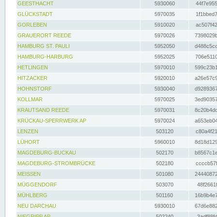
GEESTHACHT
5930060
44f7e955
GLÜCKSTADT
5970035
1f1bbed7
GORLEBEN
5910020
ac507f42
GRAUERORT REEDE
5970026
7398029b
HAMBURG ST. PAULI
5952050
d488c5cc
HAMBURG-HARBURG
5952025
706e5110
HETLINGEN
5970010
599c23b1
HITZACKER
5920010
a26e57c9
HOHNSTORF
5930040
d9289367
KOLLMAR
5970025
3ed90357
KRAUTSAND REEDE
5970031
8c20b4dc
KRÜCKAU-SPERRWERK AP
5970024
a653eb04
LENZEN
503120
c80a4f21
LÜHORT
5960010
8d18d129
MAGDEBURG-BUCKAU
502170
b8567c1e
MAGDEBURG-STROMBRÜCKE
502180
ccccb57f
MEISSEN
501080
24440872
MÜGGENDORF
503070
48f2661f
MÜHLBERG
501160
16b9b4e7
NEU DARCHAU
5930010
67d6e882
NIEGRIPP AP
502240
3adf88fd