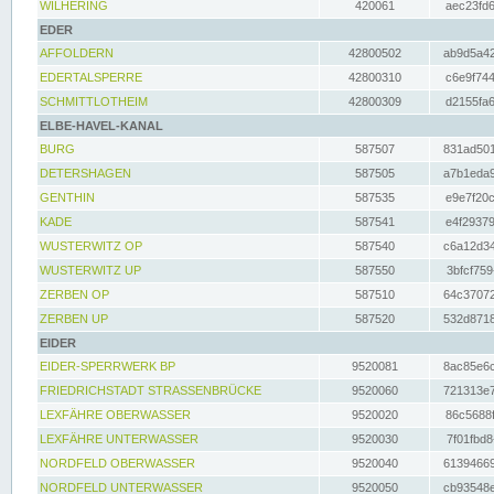
WILHERING
420061
aec23fd6
EDER
AFFOLDERN
42800502
ab9d5a42
EDERTALSPERRE
42800310
c6e9f744
SCHMITTLOTHEIM
42800309
d2155fa6
ELBE-HAVEL-KANAL
BURG
587507
831ad501
DETERSHAGEN
587505
a7b1eda9
GENTHIN
587535
e9e7f20c
KADE
587541
e4f29379
WUSTERWITZ OP
587540
c6a12d34
WUSTERWITZ UP
587550
3bfcf759
ZERBEN OP
587510
64c37072
ZERBEN UP
587520
532d8718
EIDER
EIDER-SPERRWERK BP
9520081
8ac85e6c
FRIEDRICHSTADT STRASSENBRÜCKE
9520060
721313e7
LEXFÄHRE OBERWASSER
9520020
86c5688f
LEXFÄHRE UNTERWASSER
9520030
7f01fbd8
NORDFELD OBERWASSER
9520040
61394669
NORDFELD UNTERWASSER
9520050
cb93548e