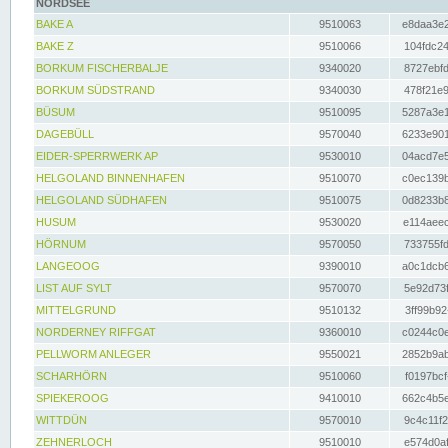
NORDSEE
BAKE A
9510063
e8daa3e2
BAKE Z
9510066
104fdc24
BORKUM FISCHERBALJE
9340020
8727ebfd
BORKUM SÜDSTRAND
9340030
478f21e9
BÜSUM
9510095
5287a3e1
DAGEBÜLL
9570040
6233e901
EIDER-SPERRWERK AP
9530010
04acd7e5
HELGOLAND BINNENHAFEN
9510070
c0ec139b
HELGOLAND SÜDHAFEN
9510075
0d8233b8
HUSUM
9530020
e114aeec
HÖRNUM
9570050
733755fd
LANGEOOG
9390010
a0c1dcb6
LIST AUF SYLT
9570070
5e92d73f
MITTELGRUND
9510132
3ff99b92
NORDERNEY RIFFGAT
9360010
c0244c0e
PELLWORM ANLEGER
9550021
2852b9ab
SCHARHÖRN
9510060
f0197bcf
SPIEKEROOG
9410010
662c4b5e
WITTDÜN
9570010
9c4c11f2
ZEHNERLOCH
9510010
e574d0af