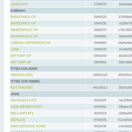
IJSSELKOP
2790070
bbaefa8e
ILMENAU
BARDOWICK OP
5940029
07830b68
BARDOWICK UP
5940030
a238b70f
FAHRENHOLZ OP
5940070
c33c3667
FAHRENHOLZ UP
5940060
bb62b28f
ILMENAU SPERRWERK AP
5940080
6b05e8dc
LÜNE
5940020
d7a8df36
WITTORF OP
5940049
eb3d4195
WITTORF UP
5940050
308c39b6
ITTER ZUR EDER
HERZHAUSEN
42800218
855205e7
ITTER ZUR DIEMEL
KOTTHAUSEN
44100013
36243256
JADE
HOOKSIELPLATE
9430020
fac30fe9
JADE-WESER-PORT
9430050
33bdec83
MELLUMPLATE
9420010
c8b9a2b6
SCHILLIG
9430030
b1cda5a0
WANGEROOGE NORD
9420030
c41d42b1