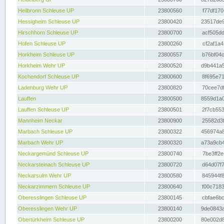
Heilbronn Schleuse UP
23800560
f77df170
Hessigheim Schleuse UP
23800420
23517de9
Hirschhorn Schleuse UP
23800700
acf505dd
Hofen Schleuse UP
23800260
cf2af1a4
Horkheim Schleuse UP
23800557
b76bf04c
Horkheim Wehr UP
23800520
d9b441a5
Kochendorf Schleuse UP
23800600
8f695e71
Ladenburg Wehr UP
23800820
70cee7df
Lauffen
23800500
8559d1a0
Lauffen Schleuse UP
23800501
2f7cb553
Mannheim Neckar
23800900
25582d3f
Marbach Schleuse UP
23800322
456974a8
Marbach Wehr UP
23800320
a73a9cb4
Neckargemünd Schleuse UP
23800740
7be3ff2e
Neckarsteinach Schleuse UP
23800720
d64d07f7
Neckarsulm Wehr UP
23800580
845944f8
Neckarzimmern Schleuse UP
23800640
f00c7183
Oberesslingen Schleuse UP
23800145
cbfae6bc
Oberesslingen Wehr UP
23800140
9de0843a
Obertürkheim Schleuse UP
23800200
80e002d8