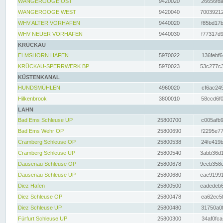
WANGEROOGE OST
9420020
26656fda
WANGEROOGE WEST
9420040
70039212
WHV ALTER VORHAFEN
9440020
f85bd17b
WHV NEUER VORHAFEN
9440030
f77317d9
KRÜCKAU
ELMSHORN HAFEN
5970022
136febf6
KRÜCKAU-SPERRWERK BP
5970023
53c277c3
KÜSTENKANAL
HUNDSMÜHLEN
4960020
cf6ac249
Hilkenbrook
3800010
58ccd6f0
LAHN
Bad Ems Schleuse UP
25800700
c005afb9
Bad Ems Wehr OP
25800690
f2295e77
Cramberg Schleuse OP
25800538
24fe419b
Cramberg Schleuse UP
25800540
3abb36d1
Dausenau Schleuse OP
25800678
9ceb358c
Dausenau Schleuse UP
25800680
eae91991
Diez Hafen
25800500
eadedeb6
Diez Schleuse OP
25800478
ea62ec5f
Diez Schleuse UP
25800480
31750a0f
Fürfurt Schleuse UP
25800300
34af0fca