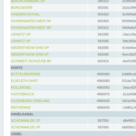
BERLIN-SPANDAU UP
580310
2c68509c
BORGSDORF
581591
1b2e2996
FRIEDRICHSTHAL
603420
314945d6
HOHENSAATEN WEST AP
603400
99309d3e
HOHENSAATEN WEST BP
603310
3404a6e5
LEHNITZ OP
581580
c8a1cf0a
LEHNITZ UP
581590
5bb1f56d
NIEDERFINOW SHW OP
692080
414dd4ee
NIEDERFINOW SHW UP
692090
4eec6b25
SCHWEDT SCHLEUSE BP
603410
4ee515f9
HUNTE
BUTTELERHÖRNE
4960060
b3d88ca6
ELSFLETH OHRT
4960080
531da758
HOLLERSIEL
4960050
2eacef2f
HUNTEBRÜCK
4960070
2e1d458b
OLDENBURG-DRIELAKE
4960030
1b51e55e
REITHÖRNE
4960040
c9df61c4
HAVELKANAL
SCHÖNWALDE OP
587050
d8ef9f21
SCHÖNWALDE UP
587060
b6650b13
IJSSEL