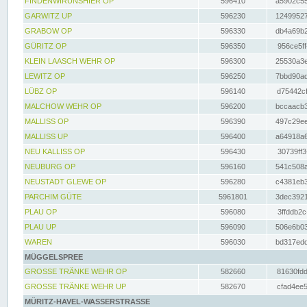
FINDENWIRUNSHIER OP
596410
a5902c55
GARWITZ UP
596230
12499527
GRABOW OP
596330
db4a69b2
GÜRITZ OP
596350
956ce5ff
KLEIN LAASCH WEHR OP
596300
25530a3e
LEWITZ OP
596250
7bbd90ad
LÜBZ OP
596140
d75442cf
MALCHOW WEHR OP
596200
bccaacb3
MALLISS OP
596390
497c29ee
MALLISS UP
596400
a64918a6
NEU KALLISS OP
596430
30739ff3
NEUBURG OP
596160
541c508a
NEUSTADT GLEWE OP
596280
c4381eb3
PARCHIM GÜTE
5961801
3dec3921
PLAU OP
596080
3ffddb2c
PLAU UP
596090
506e6b03
WAREN
596030
bd317edd
MÜGGELSPREE
GROSSE TRÄNKE WEHR OP
582660
81630fdd
GROSSE TRÄNKE WEHR UP
582670
cfad4ee5
MÜRITZ-HAVEL-WASSERSTRASSE