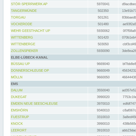
STÖR-SPERRWERK AP
5970041
d9acdbec
TANGERMÜNDE
502350
13e91b77
TORGAU
501261
83bbaedb
VOCKERODE
501480
ae93f2a5
WEHR GEESTHACHT UP
5930062
0f7f58a8
WITTENBERG
501420
070b1eb4
WITTENBERGE
503050
cbf3cd49
ZOLLENSPIEKER
5930090
3de8ea26
ELBE-LÜBECK-KANAL
BÜSSAU UP
9669040
bf7bb8e8
DONNERSCHLEUSE OP
9660049
45634232
MÖLLN
9660050
46644438
EMS
DALUM
3550040
ad357e52
DUKEGAT
3990020
7753c1fa
EMDEN NEUE SEESCHLEUSE
3970010
edfdf747
EMSHÖRN
9340010
c8af067c
FUESTRUP
3310010
3a8ed45f
KNOCK
3990010
438b565e
LEERORT
3910010
abb23dad