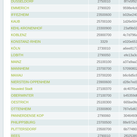
DÜSSELDORF
2750010
8f7e5f92
EMMERICH
2790020
9598e4cb
IFFEZHEIM
23500600
b02be240
KAUB
25700100
1d26e504
KEHL-KRONENHOF
23300900
23af9b02
KOBLENZ
25900700
4c7d796a
KONSTANZ-RHEIN
3329
e020e651
KÖLN
2730010
a6ee8177
LOBITH
2790050
efe13a3d
MAINZ
25100100
a37a9aa3
MANNHEIM
23700700
57090802
MAXAU
23700200
b6c6d5c8
NIERSTEIN-OPPENHEIM
23900600
d28e7ed1
Neuwied Stadt
27100370
dc407f1e
OBERWINTER
27100700
b45359df
OESTRICH
25100300
665be0fe
OTTENHEIM
23300800
787e5d63
PANNERDENSE KOP
2790060
3046493f
PHILIPPSBURG
23700500
88e972e1
PLITTERSDORF
23500700
6b774802
REES
2790010
2f025389