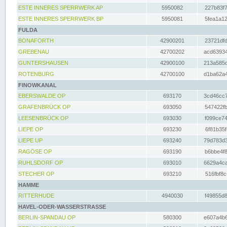
ESTE INNERES SPERRWERK AP
5950082
227b83f7
ESTE INNERES SPERRWERK BP
5950081
5fea1a12
FULDA
BONAFORTH
42900201
23721dfd
GREBENAU
42700202
acd63934
GUNTERSHAUSEN
42900100
213a585d
ROTENBURG
42700100
d1ba62a4
FINOWKANAL
EBERSWALDE OP
693170
3cd46cc7
GRAFENBRÜCK OP
693050
547422fb
LEESENBRÜCK OP
693030
f099ce74
LIEPE OP
693230
6f81b35f
LIEPE UP
693240
79d783d3
RAGÖSE OP
693190
b6bbe4f8
RUHLSDORF OP
693010
6629a4ca
STECHER OP
693210
516fbf8c
HAMME
RITTERHUDE
4940030
f49855d8
HAVEL-ODER-WASSERSTRASSE
BERLIN-SPANDAU OP
580300
e607a4b6