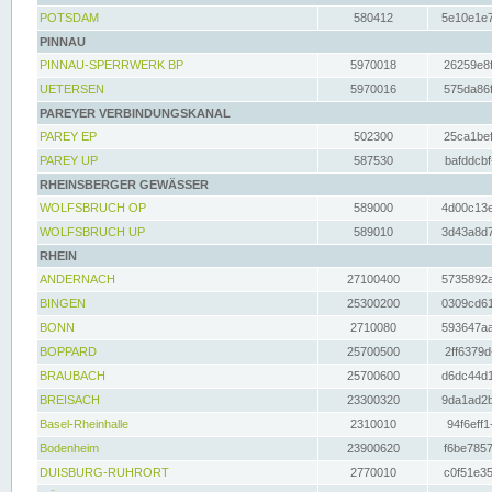
POTSDAM
580412
5e10e1e7
PINNAU
PINNAU-SPERRWERK BP
5970018
26259e8f
UETERSEN
5970016
575da86f
PAREYER VERBINDUNGSKANAL
PAREY EP
502300
25ca1bef
PAREY UP
587530
bafddcbf
RHEINSBERGER GEWÄSSER
WOLFSBRUCH OP
589000
4d00c13e
WOLFSBRUCH UP
589010
3d43a8d7
RHEIN
ANDERNACH
27100400
5735892a
BINGEN
25300200
0309cd61
BONN
2710080
593647aa
BOPPARD
25700500
2ff6379d
BRAUBACH
25700600
d6dc44d1
BREISACH
23300320
9da1ad2b
Basel-Rheinhalle
2310010
94f6eff1
Bodenheim
23900620
f6be7857
DUISBURG-RUHRORT
2770010
c0f51e35