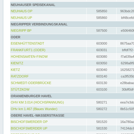
NEUHAUSER SPEISEKANAL
NEUHAUS OP
585850
963bdc26
NEUHAUS UP
585860
bf48cefd
NIEGRIPPER VERBINDUNGSKANAL
NIEGRIPP BP
587500
e506460f
ODER
EISENHÜTTENSTADT
603000
8675aa70
FRANKFURT1 (ODER)
603031
bffdf7f2
HOHENSAATEN-FINOW
603080
f7a639a4
KIENITZ
603050
6298a8f9
KIETZ
603040
16258271
RATZDORF
603140
ca3f535b
SCHWEDT-ODERBRÜCKE
603130
e28babaa
STÜTZKOW
603100
30bff0df
ORANIENBURGER HAVEL
OHV KM 3.014 (HOCHSPANNUNG)
580271
eea7e3dc
OHv km 1.467 (Blaues Wunder)
580272
8b51c505
OBERE HAVEL-WASSERSTRASSE
BISCHOFSWERDER OP
581520
16a780aa
BISCHOFSWERDER UP
581530
74134dc6