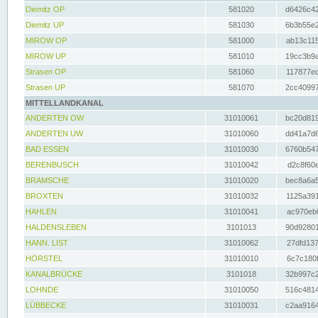
Diemitz OP
581020
d6426c42
Diemitz UP
581030
6b3b55e2
MIROW OP
581000
ab13c115
MIROW UP
581010
19cc3b9a
Strasen OP
581060
117877ec
Strasen UP
581070
2cc40997
MITTELLANDKANAL
ANDERTEN OW
31010061
bc20d819
ANDERTEN UW
31010060
dd41a7d6
BAD ESSEN
31010030
6760b547
BERENBUSCH
31010042
d2c8f60e
BRAMSCHE
31010020
bec8a6a5
BROXTEN
31010032
1125a391
HAHLEN
31010041
ac970eb0
HALDENSLEBEN
3101013
90d92801
HANN. LIST
31010062
27dfd137
HÖRSTEL
31010010
6c7c180f
KANALBRÜCKE
3101018
32b997c2
LOHNDE
31010050
516c4814
LÜBBECKE
31010031
c2aa9164