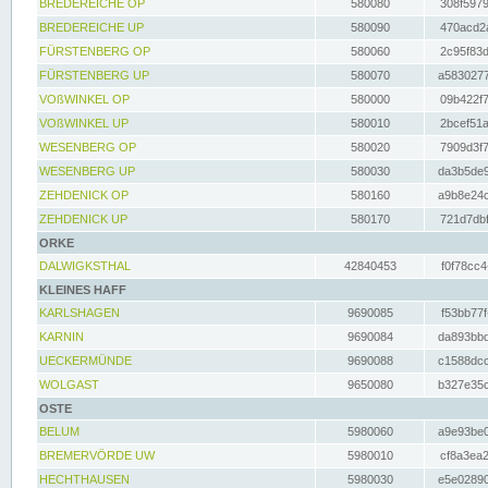
BREDEREICHE OP
580080
308f5979
BREDEREICHE UP
580090
470acd2a
FÜRSTENBERG OP
580060
2c95f83d
FÜRSTENBERG UP
580070
a5830277
VOßWINKEL OP
580000
09b422f7
VOßWINKEL UP
580010
2bcef51a
WESENBERG OP
580020
7909d3f7
WESENBERG UP
580030
da3b5de9
ZEHDENICK OP
580160
a9b8e24c
ZEHDENICK UP
580170
721d7dbf
ORKE
DALWIGKSTHAL
42840453
f0f78cc4
KLEINES HAFF
KARLSHAGEN
9690085
f53bb77f
KARNIN
9690084
da893bbd
UECKERMÜNDE
9690088
c1588dcc
WOLGAST
9650080
b327e35c
OSTE
BELUM
5980060
a9e93be0
BREMERVÖRDE UW
5980010
cf8a3ea2
HECHTHAUSEN
5980030
e5e02890