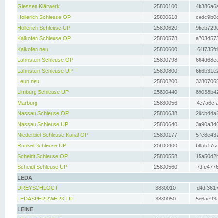
Giessen Klärwerk
25800100
4b386a6a
Hollerich Schleuse OP
25800618
cedc9b0c
Hollerich Schleuse UP
25800620
9beb7290
Kalkofen Schleuse OP
25800578
a7034573
Kalkofen neu
25800600
64f735fd
Lahnstein Schleuse OP
25800798
664d68ea
Lahnstein Schleuse UP
25800800
6b6b31e2
Leun neu
25800200
32807065
Limburg Schleuse UP
25800440
89038b42
Marburg
25830056
4e7a6cfa
Nassau Schleuse OP
25800638
29cb44a2
Nassau Schleuse UP
25800640
3a90a346
Niederbiel Schleuse Kanal OP
25800177
57c8e437
Runkel Schleuse UP
25800400
b85b17cc
Scheidt Schleuse OP
25800558
15a50d2b
Scheidt Schleuse UP
25800560
7dfe4776
LEDA
DREYSCHLOOT
3880010
d4df3617
LEDASPERRWERK UP
3880050
5e6ae93a
LEINE