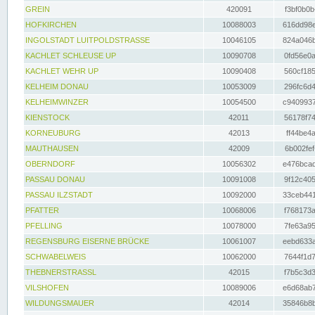
GREIN
420091
f3bf0b0b
HOFKIRCHEN
10088003
616dd98e
INGOLSTADT LUITPOLDSTRASSE
10046105
824a046b
KACHLET SCHLEUSE UP
10090708
0fd56e0a
KACHLET WEHR UP
10090408
560cf185
KELHEIM DONAU
10053009
296fc6d4
KELHEIMWINZER
10054500
c9409937
KIENSTOCK
42011
56178f74
KORNEUBURG
42013
ff44be4a
MAUTHAUSEN
42009
6b002fef
OBERNDORF
10056302
e476bcad
PASSAU DONAU
10091008
9f12c405
PASSAU ILZSTADT
10092000
33ceb441
PFATTER
10068006
f768173a
PFELLING
10078000
7fe63a95
REGENSBURG EISERNE BRÜCKE
10061007
eebd633a
SCHWABELWEIS
10062000
7644f1d7
THEBNERSTRASSL
42015
f7b5c3d3
VILSHOFEN
10089006
e6d68ab7
WILDUNGSMAUER
42014
35846b8b