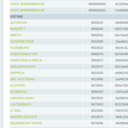
OSTE-SPERRWERK AP
9000000590
8c3295dc
OSTE-SPERRWERK BP
9000000532
7cb4566b
OSTSEE
ALTHAGEN
9650024
b8d05bf9
BARHÖFT
9650040
09227288
BARTH
9650030
00c33ed9
ECKERNFÖRDE
9610045
1faa9b2c
FLENSBURG
9610010
9e19c411
GREIFSWALD OIE
9690078
087b6386
GREIFSWALD-WIECK
9650073
6b53ef42
HEILIGENHAFEN
9610070
06219dd9
KAPPELN
9610035
b09f2243
KIEL-HOLTENAU
9610066
3ad4013f
KLOSTER
9670050
905e7328
KOSEROW
9690093
c0f33a36
LANGBALLIGAU
9610015
5a33bf14
LAUTERBACH
9670063
91922b9b
LT KIEL
9610050
736437d7
MARIENLEUCHTE
9610075
8effc15d
NEUENDORF HAFEN
9670046
492f85b8