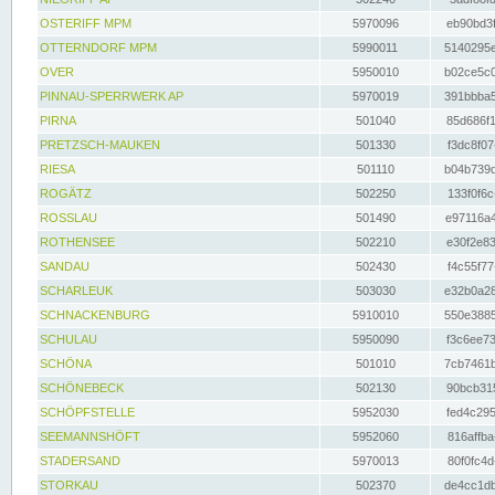
OSTERIFF MPM
5970096
eb90bd3f
OTTERNDORF MPM
5990011
5140295e
OVER
5950010
b02ce5c0
PINNAU-SPERRWERK AP
5970019
391bbba5
PIRNA
501040
85d686f1
PRETZSCH-MAUKEN
501330
f3dc8f07
RIESA
501110
b04b739d
ROGÄTZ
502250
133f0f6c
ROSSLAU
501490
e97116a4
ROTHENSEE
502210
e30f2e83
SANDAU
502430
f4c55f77
SCHARLEUK
503030
e32b0a28
SCHNACKENBURG
5910010
550e3885
SCHULAU
5950090
f3c6ee73
SCHÖNA
501010
7cb7461b
SCHÖNEBECK
502130
90bcb315
SCHÖPFSTELLE
5952030
fed4c295
SEEMANNSHÖFT
5952060
816affba
STADERSAND
5970013
80f0fc4d
STORKAU
502370
de4cc1db