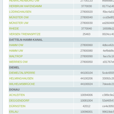
HENRICHENBURG UW
27700133
e6b68bc2
HERBRUM HAFENDAMM
3770030
8177a148
LÜDINGHAUSEN
27800020
f5bc4a51
MÜNSTER OW
27800040
ccd3e8f1
MÜNSTER UW
27800030
ed260406
RHEDE
3770040
16508b11
VERSEN TRENNSPITZE
25463
0024cc40
DATTELN-HAMM-KANAL
HAMM OW
27800060
4dbce62d
HAMM UW
27800080
4ef9dd9c
WALTROP
27800090
facc5c16
WERRIES OW
27800050
d31767ef
DIEMEL
DIEMELTALSPERRE
44100104
5cdc6555
HELMINGHAUSEN
44100206
33092c28
WILHELMSBRÜCKE
44100024
7deedc21
DONAU
ACHLEITEN
10094006
c389c9e2
DEGGENDORF
10081004
53d40547
DÜRNSTEIN
42012
ce4e3050
ERLAU
10096001
99619dc5