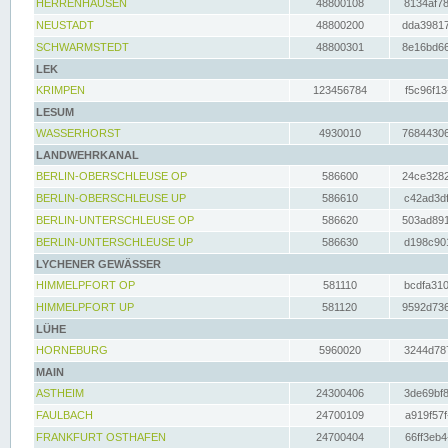
HERRENHAUSEN
48800108
8134af78
NEUSTADT
48800200
dda39817
SCHWARMSTEDT
48800301
8e16bd66
LEK
KRIMPEN
123456784
f5c96f13
LESUM
WASSERHORST
4930010
76844306
LANDWEHRKANAL
BERLIN-OBERSCHLEUSE OP
586600
24ce3282
BERLIN-OBERSCHLEUSE UP
586610
c42ad3df
BERLIN-UNTERSCHLEUSE OP
586620
503ad891
BERLIN-UNTERSCHLEUSE UP
586630
d198c901
LYCHENER GEWÄSSER
HIMMELPFORT OP
581110
bcdfa310
HIMMELPFORT UP
581120
9592d736
LÜHE
HORNEBURG
5960020
3244d787
MAIN
ASTHEIM
24300406
3de69bf8
FAULBACH
24700109
a919f57f
FRANKFURT OSTHAFEN
24700404
66ff3eb4