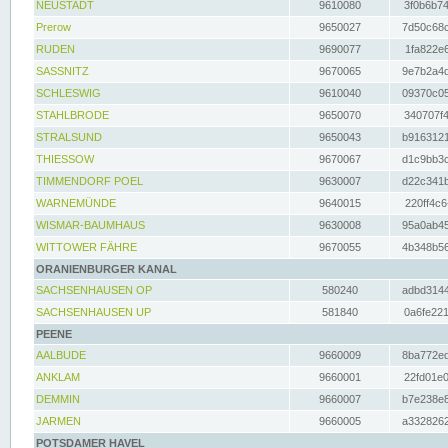
NEUSTADT
9610080
3f0b6b74
Prerow
9650027
7d50c68c
RUDEN
9690077
1fa822e6
SASSNITZ
9670065
9e7b2a4d
SCHLESWIG
9610040
09370c05
STAHLBRODE
9650070
340707f4
STRALSUND
9650043
b9163121
THIESSOW
9670067
d1c9bb3c
TIMMENDORF POEL
9630007
d22c341b
WARNEMÜNDE
9640015
220ff4c6
WISMAR-BAUMHAUS
9630008
95a0ab45
WITTOWER FÄHRE
9670055
4b348b56
ORANIENBURGER KANAL
SACHSENHAUSEN OP
580240
adbd3144
SACHSENHAUSEN UP
581840
0a6fe221
PEENE
AALBUDE
9660009
8ba772ed
ANKLAM
9660001
22fd01e0
DEMMIN
9660007
b7e238e8
JARMEN
9660005
a3328262
POTSDAMER HAVEL