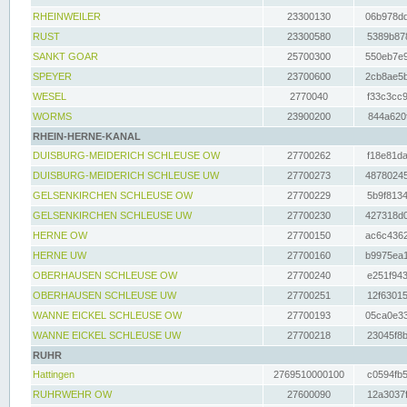
RHEINWEILER
23300130
06b978dd
RUST
23300580
5389b878
SANKT GOAR
25700300
550eb7e9
SPEYER
23700600
2cb8ae5b
WESEL
2770040
f33c3cc9
WORMS
23900200
844a620f
RHEIN-HERNE-KANAL
DUISBURG-MEIDERICH SCHLEUSE OW
27700262
f18e81da
DUISBURG-MEIDERICH SCHLEUSE UW
27700273
48780245
GELSENKIRCHEN SCHLEUSE OW
27700229
5b9f8134
GELSENKIRCHEN SCHLEUSE UW
27700230
427318d0
HERNE OW
27700150
ac6c4362
HERNE UW
27700160
b9975ea1
OBERHAUSEN SCHLEUSE OW
27700240
e251f943
OBERHAUSEN SCHLEUSE UW
27700251
12f63015
WANNE EICKEL SCHLEUSE OW
27700193
05ca0e33
WANNE EICKEL SCHLEUSE UW
27700218
23045f8b
RUHR
Hattingen
2769510000100
c0594fb5
RUHRWEHR OW
27600090
12a3037f