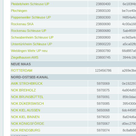
Pleidelsheim Schleuse UP
23800400
6e183f4b
Plochingen
23800100
be7ce40e
Poppenweiler Schleuse UP
23800300
f4854a4c
Rockenau SKA
23800690
4c00a166
Rockenau Schleuse UP
23800680
5ab4f00f
Schwabenheim Schleuse UP
23800800
ec9d3a4d
Untertürkheim Schleuse UP
23800220
a5ca02fb
Wieblingen Wehr UP neu
23800780
66d887a6
Ziegelhausen AMS
23800745
3944c1fd
NEUE MAAS
ROTTERDAM
123456786
a269e3be
NORD-OSTSEE-KANAL
AWK STROHBRÜCK
5970069
0e192297
NOK BREIHOLZ
5970075
4a904d59
NOK BRUNSBÜTTEL
5970091
85fc0dac
NOK DÜKERSWISCH
5970085
3954300d
NOK KIEL AUSSEN
5650068
6dc44585
NOK KIEL BINNEN
5979020
8af24d6a
NOK KÖNIGSFÖRDE
5970067
d0ec2790
NOK RENDSBURG
5970074
8c8afb56