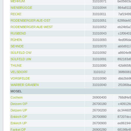
MEHRUM
31010071
be05603a
NIENBRÜGGE
31010044
864a8111
RECKE
31010011
7af19499
RODENBERGER AUE-OST
31010051
6288de60
RODENBERGER AUE-WEST
31010052
eb24b5a3
RUSBEND
31010043
c1f06401
RÜHEN
31010093
4ed5f6da
SEHNDE
31010070
ab0d9117
SÜLFELD OW
31010092
a8604e8f
SÜLFELD UW
31010091
892183d6
THUNE
31010080
42b865fb
VELSDORF
3101012
36f80081
VORSFELDE
31010090
dbb2bb9f
WARBER GRABEN
31010040
2f1080ba
MOSEL
Cochem
26900400
768df4e9
Detzem OP
26700180
c40912fd
Detzem UP
26700200
dc344605
Enkirch OP
26700880
87207dcd
Enkirch UP
26700900
ee861944
Fankel OP
26900280
68198b48