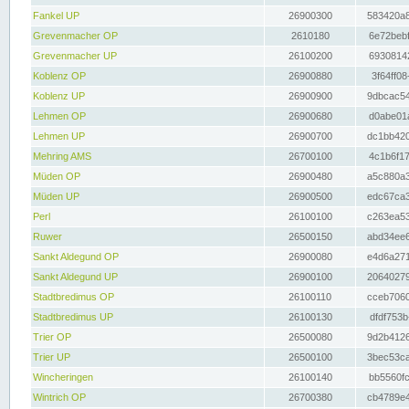
Fankel UP
26900300
583420a8
Grevenmacher OP
2610180
6e72bebf
Grevenmacher UP
26100200
69308142
Koblenz OP
26900880
3f64ff08
Koblenz UP
26900900
9dbcac54
Lehmen OP
26900680
d0abe01a
Lehmen UP
26900700
dc1bb420
Mehring AMS
26700100
4c1b6f17
Müden OP
26900480
a5c880a3
Müden UP
26900500
edc67ca3
Perl
26100100
c263ea53
Ruwer
26500150
abd34ee6
Sankt Aldegund OP
26900080
e4d6a271
Sankt Aldegund UP
26900100
20640279
Stadtbredimus OP
26100110
cceb7060
Stadtbredimus UP
26100130
dfdf753b
Trier OP
26500080
9d2b4126
Trier UP
26500100
3bec53ca
Wincheringen
26100140
bb5560fc
Wintrich OP
26700380
cb4789e4