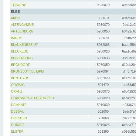
TÖNNING
9520070
00e386ac
ELBE
AKEN
502010
094b96e5
ALTENGAMME
5930070
2ee12b9a
ARTLENBURG
5930050
b3492c68
BARBY
502070
939f82ec
BLANKENESE UF
5952065
bacb459b
BLECKEDE
5930020
6aa1cd8e
BOIZENBURG
5930033
33e0bce0
BROKDORF
5970050
610ab204
BRUNSBÜTTEL MPM
5970094
d4f5f719
BUNTHAUS
5952020
ae1b91d0
COSWIG
501470
1ce53a59
CRANZ
5950070
e6b42536
CUXHAVEN STEUBENHÖFT
5990020
aad49293
DAMNATZ
5910030
c233674f
DESSAU
502000
1edc5fa4
DRESDEN
501060
70272185
DÖMITZ
5910025
6e3ea719
ELSTER
501390
c093b557