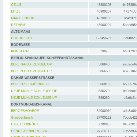
CELLE
48300105
b475386c
EITZE
48900237
47174d8f
MARKLENDORF
48700103
8b4f9f7c
RETHEM
48900204
5aaed954
ALTE MAAS
DORDRECHT
123456785
6c6f84c2
BODENSEE
KONSTANZ
906
aa9179c1
BERLIN-SPANDAUER-SCHIFFFAHRTSKANAL
BERLIN-PLÖTZENSEE OP
586640
ee52ce62
BERLIN-PLÖTZENSEE UP
586650
45721a68
DAHME-WASSERSTRASSE
BERLIN-SCHMÖCKWITZ
586810
6b595707
NEUE MÜHLE SCHLEUSE OP
586270
0e0dbcc9
NEUE MÜHLE SCHLEUSE UP
586280
c9a6c3bf
DORTMUND-EMS-KANAL
BERGESHÖVEDE
34000010
ade3a084
Groppenbruch
27700122
7bbdb421
HASEHUBBRÜCKE
3690010
04572010
HENRICHENBURG OW
27700111
70bee932