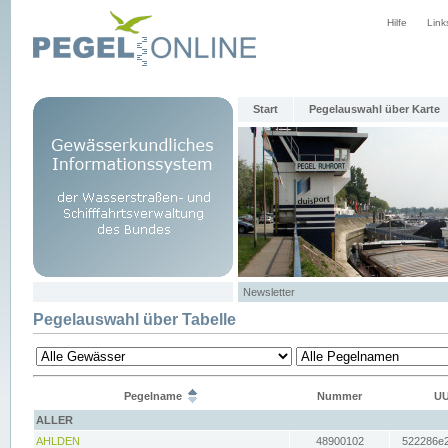
Hilfe
Link
Start
Pegelauswahl über Karte
Newsletter
Pegelauswahl über Tabelle
Pegelname
Nummer
UU
ALLER
AHLDEN
48900102
522286e2