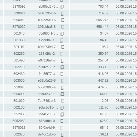
5970096
eb90bd3f-5...
703.44
06.08.2026 15
5990011
5140295e-b...
714.02
06.08.2026 15
5950010
b02ce5c0-6...
605.273
06.08.2026 15
5970019
391bbba5-8...
658.444
06.08.2026 15
501040
85d686f1-5...
34.67
06.08.2026 15
501330
f3dc8f07-c...
184.45
06.08.2026 15
501110
b04b739d-7...
108.4
06.08.2026 15
502250
133f0f6c-2...
350.64
06.08.2026 15
501490
e97116a4-7...
257.84
06.08.2026 15
502210
e30f2e83-b...
333.12
06.08.2026 15
502430
f4c55f77-a...
416.06
06.08.2026 15
503030
e32b0a28-8...
447.22
06.08.2026 15
5910010
550e3885-a...
474.56
06.08.2026 15
5950090
f3c6ee73-5...
641.0
06.08.2026 15
501010
7cb7461b-3...
2.05
06.08.2026 15
502130
90bcb315-f...
311.76
06.08.2026 15
5952030
fed4c295-7...
615.3
06.08.2026 15
5952060
816affba-0...
628.9
06.08.2026 15
5970013
80f0fc4d-9...
654.9
06.08.2026 15
502370
de4cc1db-5...
396.11
06.08.2026 15