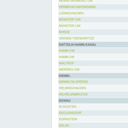
HENRICHENBURG UW
HERBRUM HAFENDAMM
LÜDINGHAUSEN
MÜNSTER OW
MÜNSTER UW
RHEDE
VERSEN TRENNSPITZE
DATTELN-HAMM-KANAL
HAMM OW
HAMM UW
WALTROP
WERRIES OW
DIEMEL
DIEMELTALSPERRE
HELMINGHAUSEN
WILHELMSBRÜCKE
DONAU
ACHLEITEN
DEGGENDORF
DÜRNSTEIN
ERLAU