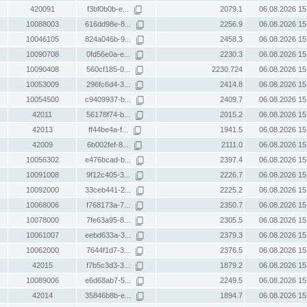
420091
f3bf0b0b-e...
2079.1
06.08.2026 15
10088003
616dd98e-8...
2256.9
06.08.2026 15
10046105
824a046b-9...
2458.3
06.08.2026 15
10090708
0fd56e0a-e...
2230.3
06.08.2026 15
10090408
560cf185-0...
2230.724
06.08.2026 15
10053009
296fc6d4-3...
2414.8
06.08.2026 15
10054500
c9409937-b...
2409.7
06.08.2026 15
42011
56178f74-b...
2015.2
06.08.2026 15
42013
ff44be4a-f...
1941.5
06.08.2026 15
42009
6b002fef-8...
2111.0
06.08.2026 15
10056302
e476bcad-b...
2397.4
06.08.2026 15
10091008
9f12c405-3...
2226.7
06.08.2026 15
10092000
33ceb441-2...
2225.2
06.08.2026 15
10068006
f768173a-7...
2350.7
06.08.2026 15
10078000
7fe63a95-8...
2305.5
06.08.2026 15
10061007
eebd633a-3...
2379.3
06.08.2026 15
10062000
7644f1d7-3...
2376.5
06.08.2026 15
42015
f7b5c3d3-3...
1879.2
06.08.2026 15
10089006
e6d68ab7-5...
2249.5
06.08.2026 15
42014
35846b8b-e...
1894.7
06.08.2026 15