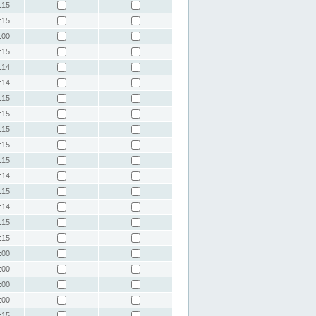
:15
:15
:00
:15
:14
:14
:15
:15
:15
:15
:15
:14
:15
:14
:15
:15
:00
:00
:00
:00
:15