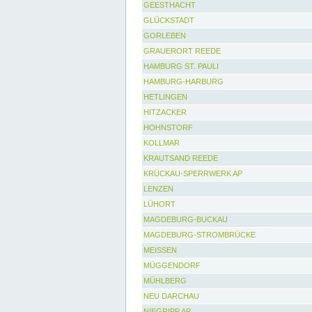
GEESTHACHT
GLÜCKSTADT
GORLEBEN
GRAUERORT REEDE
HAMBURG ST. PAULI
HAMBURG-HARBURG
HETLINGEN
HITZACKER
HOHNSTORF
KOLLMAR
KRAUTSAND REEDE
KRÜCKAU-SPERRWERK AP
LENZEN
LÜHORT
MAGDEBURG-BUCKAU
MAGDEBURG-STROMBRÜCKE
MEISSEN
MÜGGENDORF
MÜHLBERG
NEU DARCHAU
NIEGRIPP AP