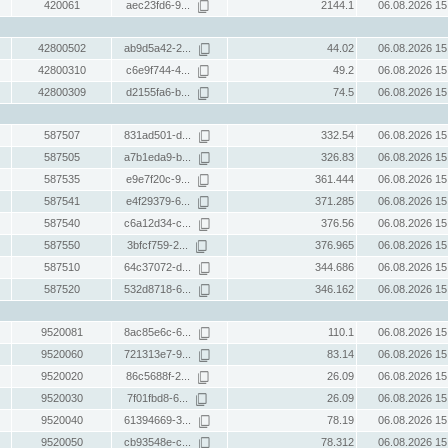
420061
aec23fd6-9...
2144.1
06.08.2026 15
42800502
ab9d5a42-2...
44.02
06.08.2026 15
42800310
c6e9f744-4...
49.2
06.08.2026 15
42800309
d2155fa6-b...
74.5
06.08.2026 15
587507
831ad501-d...
332.54
06.08.2026 15
587505
a7b1eda9-b...
326.83
06.08.2026 15
587535
e9e7f20c-9...
361.444
06.08.2026 15
587541
e4f29379-6...
371.285
06.08.2026 15
587540
c6a12d34-c...
376.56
06.08.2026 15
587550
3bfcf759-2...
376.965
06.08.2026 15
587510
64c37072-d...
344.686
06.08.2026 15
587520
532d8718-6...
346.162
06.08.2026 15
9520081
8ac85e6c-6...
110.1
06.08.2026 15
9520060
721313e7-9...
83.14
06.08.2026 15
9520020
86c5688f-2...
26.09
06.08.2026 15
9520030
7f01fbd8-6...
26.09
06.08.2026 15
9520040
61394669-3...
78.19
06.08.2026 15
9520050
cb93548e-c...
78.312
06.08.2026 15