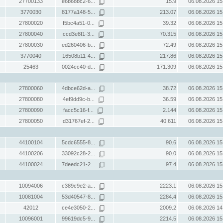
27700133
e6b68bc2-6...
15.9
06.08.2026 15
3770030
8177a148-5...
213.07
06.08.2026 15
27800020
f5bc4a51-0...
39.32
06.08.2026 15
27800040
ccd3e8f1-3...
70.315
06.08.2026 15
27800030
ed260406-b...
72.49
06.08.2026 15
3770040
16508b11-4...
217.86
06.08.2026 15
25463
0024cc40-d...
171.309
06.08.2026 15
27800060
4dbce62d-a...
38.72
06.08.2026 15
27800080
4ef9dd9c-b...
36.59
06.08.2026 15
27800090
facc5c16-f...
2.144
06.08.2026 15
27800050
d31767ef-2...
40.611
06.08.2026 15
44100104
5cdc6555-8...
90.6
06.08.2026 15
44100206
33092c28-2...
90.0
06.08.2026 15
44100024
7deedc21-2...
97.4
06.08.2026 15
10094006
c389c9e2-a...
2223.1
06.08.2026 15
10081004
53d40547-8...
2284.4
06.08.2026 15
42012
ce4e3050-2...
2009.2
06.08.2026 14
10096001
99619dc5-9...
2214.5
06.08.2026 15