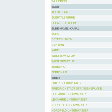
WILHERING
EDER
AFFOLDERN
EDERTALSPERRE
SCHMITTLOTHEIM
ELBE-HAVEL-KANAL
BURG
DETERSHAGEN
GENTHIN
KADE
WUSTERWITZ OP
WUSTERWITZ UP
ZERBEN OP
ZERBEN UP
EIDER
EIDER-SPERRWERK BP
FRIEDRICHSTADT STRASSENBRÜCKE
LEXFÄHRE OBERWASSER
LEXFÄHRE UNTERWASSER
NORDFELD OBERWASSER
NORDFELD UNTERWASSER