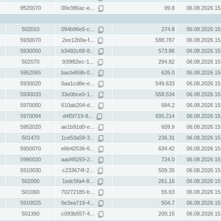
9520070
00e386ac-e...
99.8
06.08.2026 15
502010
094b96e5-c...
274.8
06.08.2026 15
5930070
2ee12b9a-f...
588.787
06.08.2026 15
5930050
b3492c68-8...
573.86
06.08.2026 15
502070
939f82ec-1...
294.82
06.08.2026 15
5952065
bacb459b-0...
635.0
06.08.2026 15
5930020
6aa1cd8e-e...
549.633
06.08.2026 15
5930033
33e0bce0-1...
558.534
06.08.2026 15
5970050
610ab204-d...
684.2
06.08.2026 15
5970094
d4f5f719-8...
695.214
06.08.2026 15
5952020
ae1b91d0-e...
609.9
06.08.2026 15
501470
1ce53a59-3...
236.31
06.08.2026 15
5950070
e6b42536-6...
634.42
06.08.2026 15
5990020
aad49293-2...
724.0
06.08.2026 15
5910030
c233674f-2...
509.35
06.08.2026 15
502000
1edc5fa4-8...
261.16
06.08.2026 15
501060
70272185-b...
55.63
06.08.2026 15
5910025
6e3ea719-4...
504.7
06.08.2026 15
501390
c093b557-4...
200.15
06.08.2026 15