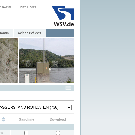
hinweise
Einstellungen
loads
Webservices
s
Ganglinie
Download
:15