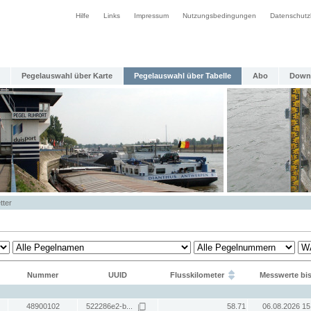
Hilfe
Links
Impressum
Nutzungsbedingungen
Datenschutz
Pegelauswahl über Karte
Pegelauswahl über Tabelle
Abo
Down
tter
Nummer
UUID
Flusskilometer
Messwerte bi
48900102
522286e2-b...
58.71
06.08.2026 15