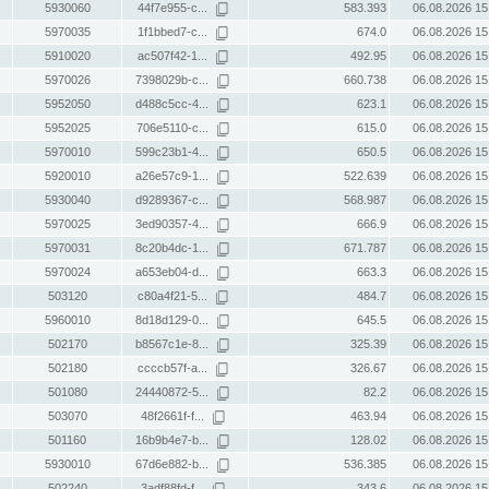
5930060
44f7e955-c...
583.393
06.08.2026 15
5970035
1f1bbed7-c...
674.0
06.08.2026 15
5910020
ac507f42-1...
492.95
06.08.2026 15
5970026
7398029b-c...
660.738
06.08.2026 15
5952050
d488c5cc-4...
623.1
06.08.2026 15
5952025
706e5110-c...
615.0
06.08.2026 15
5970010
599c23b1-4...
650.5
06.08.2026 15
5920010
a26e57c9-1...
522.639
06.08.2026 15
5930040
d9289367-c...
568.987
06.08.2026 15
5970025
3ed90357-4...
666.9
06.08.2026 15
5970031
8c20b4dc-1...
671.787
06.08.2026 15
5970024
a653eb04-d...
663.3
06.08.2026 15
503120
c80a4f21-5...
484.7
06.08.2026 15
5960010
8d18d129-0...
645.5
06.08.2026 15
502170
b8567c1e-8...
325.39
06.08.2026 15
502180
ccccb57f-a...
326.67
06.08.2026 15
501080
24440872-5...
82.2
06.08.2026 15
503070
48f2661f-f...
463.94
06.08.2026 15
501160
16b9b4e7-b...
128.02
06.08.2026 15
5930010
67d6e882-b...
536.385
06.08.2026 15
502240
3adf88fd-f...
343.6
06.08.2026 15