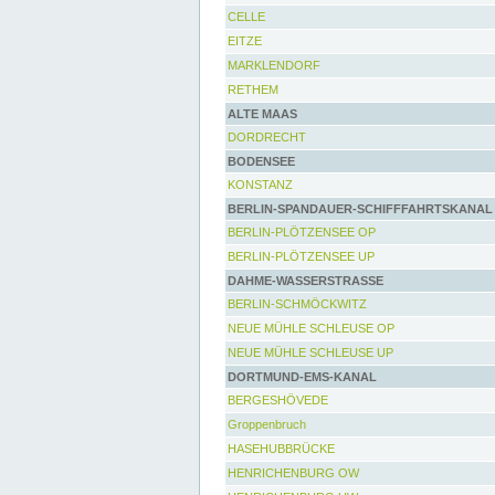
CELLE
EITZE
MARKLENDORF
RETHEM
ALTE MAAS
DORDRECHT
BODENSEE
KONSTANZ
BERLIN-SPANDAUER-SCHIFFFAHRTSKANAL
BERLIN-PLÖTZENSEE OP
BERLIN-PLÖTZENSEE UP
DAHME-WASSERSTRASSE
BERLIN-SCHMÖCKWITZ
NEUE MÜHLE SCHLEUSE OP
NEUE MÜHLE SCHLEUSE UP
DORTMUND-EMS-KANAL
BERGESHÖVEDE
Groppenbruch
HASEHUBBRÜCKE
HENRICHENBURG OW