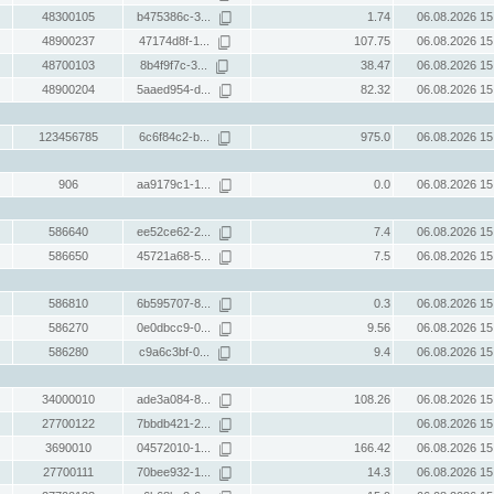
48300105
b475386c-3...
1.74
06.08.2026 15
48900237
47174d8f-1...
107.75
06.08.2026 15
48700103
8b4f9f7c-3...
38.47
06.08.2026 15
48900204
5aaed954-d...
82.32
06.08.2026 15
123456785
6c6f84c2-b...
975.0
06.08.2026 15
906
aa9179c1-1...
0.0
06.08.2026 15
586640
ee52ce62-2...
7.4
06.08.2026 15
586650
45721a68-5...
7.5
06.08.2026 15
586810
6b595707-8...
0.3
06.08.2026 15
586270
0e0dbcc9-0...
9.56
06.08.2026 15
586280
c9a6c3bf-0...
9.4
06.08.2026 15
34000010
ade3a084-8...
108.26
06.08.2026 15
27700122
7bbdb421-2...
06.08.2026 15
3690010
04572010-1...
166.42
06.08.2026 15
27700111
70bee932-1...
14.3
06.08.2026 15