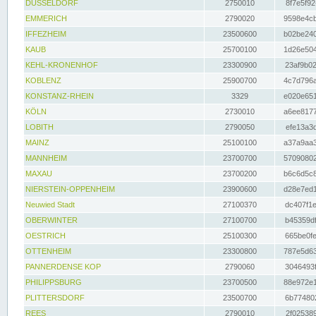
DÜSSELDORF
2750010
8f7e5f92
EMMERICH
2790020
9598e4cb
IFFEZHEIM
23500600
b02be240
KAUB
25700100
1d26e504
KEHL-KRONENHOF
23300900
23af9b02
KOBLENZ
25900700
4c7d796a
KONSTANZ-RHEIN
3329
e020e651
KÖLN
2730010
a6ee8177
LOBITH
2790050
efe13a3d
MAINZ
25100100
a37a9aa3
MANNHEIM
23700700
57090802
MAXAU
23700200
b6c6d5c8
NIERSTEIN-OPPENHEIM
23900600
d28e7ed1
Neuwied Stadt
27100370
dc407f1e
OBERWINTER
27100700
b45359df
OESTRICH
25100300
665be0fe
OTTENHEIM
23300800
787e5d63
PANNERDENSE KOP
2790060
3046493f
PHILIPPSBURG
23700500
88e972e1
PLITTERSDORF
23500700
6b774802
REES
2790010
2f025389