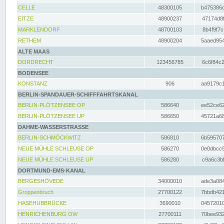
CELLE
48300105
b475386c
EITZE
48900237
47174d8f
MARKLENDORF
48700103
8b4f9f7c
RETHEM
48900204
5aaed954
ALTE MAAS
DORDRECHT
123456785
6c6f84c2
BODENSEE
KONSTANZ
906
aa9179c1
BERLIN-SPANDAUER-SCHIFFFAHRTSKANAL
BERLIN-PLÖTZENSEE OP
586640
ee52ce62
BERLIN-PLÖTZENSEE UP
586650
45721a68
DAHME-WASSERSTRASSE
BERLIN-SCHMÖCKWITZ
586810
6b595707
NEUE MÜHLE SCHLEUSE OP
586270
0e0dbcc9
NEUE MÜHLE SCHLEUSE UP
586280
c9a6c3bf
DORTMUND-EMS-KANAL
BERGESHÖVEDE
34000010
ade3a084
Groppenbruch
27700122
7bbdb421
HASEHUBBRÜCKE
3690010
04572010
HENRICHENBURG OW
27700111
70bee932