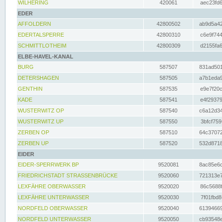
WILHERING
420061
aec23fd6
EDER
AFFOLDERN
42800502
ab9d5a42
EDERTALSPERRE
42800310
c6e9f744
SCHMITTLOTHEIM
42800309
d2155fa6
ELBE-HAVEL-KANAL
BURG
587507
831ad501
DETERSHAGEN
587505
a7b1eda9
GENTHIN
587535
e9e7f20c
KADE
587541
e4f29379
WUSTERWITZ OP
587540
c6a12d34
WUSTERWITZ UP
587550
3bfcf759
ZERBEN OP
587510
64c37072
ZERBEN UP
587520
532d8718
EIDER
EIDER-SPERRWERK BP
9520081
8ac85e6c
FRIEDRICHSTADT STRASSENBRÜCKE
9520060
721313e7
LEXFÄHRE OBERWASSER
9520020
86c5688f
LEXFÄHRE UNTERWASSER
9520030
7f01fbd8
NORDFELD OBERWASSER
9520040
61394669
NORDFELD UNTERWASSER
9520050
cb93548e