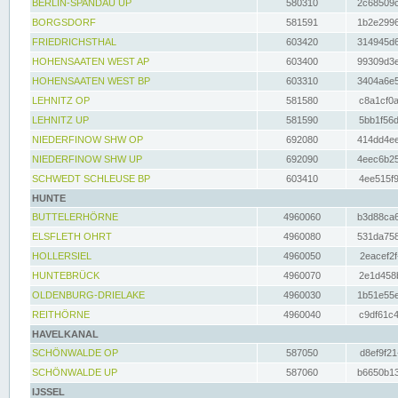
BERLIN-SPANDAU UP
580310
2c68509c
BORGSDORF
581591
1b2e2996
FRIEDRICHSTHAL
603420
314945d6
HOHENSAATEN WEST AP
603400
99309d3e
HOHENSAATEN WEST BP
603310
3404a6e5
LEHNITZ OP
581580
c8a1cf0a
LEHNITZ UP
581590
5bb1f56d
NIEDERFINOW SHW OP
692080
414dd4ee
NIEDERFINOW SHW UP
692090
4eec6b25
SCHWEDT SCHLEUSE BP
603410
4ee515f9
HUNTE
BUTTELERHÖRNE
4960060
b3d88ca6
ELSFLETH OHRT
4960080
531da758
HOLLERSIEL
4960050
2eacef2f
HUNTEBRÜCK
4960070
2e1d458b
OLDENBURG-DRIELAKE
4960030
1b51e55e
REITHÖRNE
4960040
c9df61c4
HAVELKANAL
SCHÖNWALDE OP
587050
d8ef9f21
SCHÖNWALDE UP
587060
b6650b13
IJSSEL