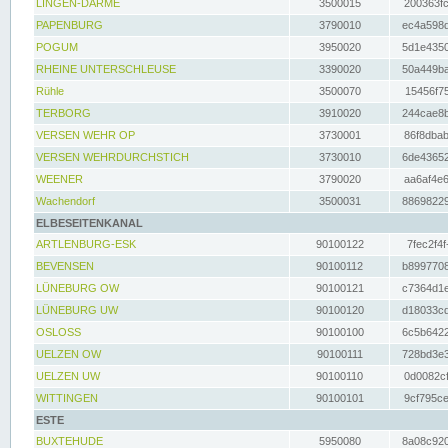
LINGEN-DARME
3500015
200363fc
PAPENBURG
3790010
ec4a598d
POGUM
3950020
5d1e4350
RHEINE UNTERSCHLEUSE
3390020
50a449ba
Rühle
3500070
15456f75
TERBORG
3910020
244cae8b
VERSEN WEHR OP
3730001
86f8dbab
VERSEN WEHRDURCHSTICH
3730010
6de43652
WEENER
3790020
aa6af4e6
Wachendorf
3500031
88698229
ELBESEITENKANAL
ARTLENBURG-ESK
90100122
7fec2f4f
BEVENSEN
90100112
b8997708
LÜNEBURG OW
90100121
c7364d1e
LÜNEBURG UW
90100120
d18033cd
OSLOSS
90100100
6c5b6422
UELZEN OW
90100111
728bd3e3
UELZEN UW
90100110
0d0082cf
WITTINGEN
90100101
9cf795ce
ESTE
BUXTEHUDE
5950080
8a08c920