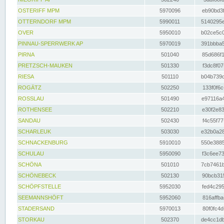
OSTERIFF MPM
5970096
eb90bd3f
OTTERNDORF MPM
5990011
5140295e
OVER
5950010
b02ce5c0
PINNAU-SPERRWERK AP
5970019
391bbba5
PIRNA
501040
85d686f1
PRETZSCH-MAUKEN
501330
f3dc8f07
RIESA
501110
b04b739d
ROGÄTZ
502250
133f0f6c
ROSSLAU
501490
e97116a4
ROTHENSEE
502210
e30f2e83
SANDAU
502430
f4c55f77
SCHARLEUK
503030
e32b0a28
SCHNACKENBURG
5910010
550e3885
SCHULAU
5950090
f3c6ee73
SCHÖNA
501010
7cb7461b
SCHÖNEBECK
502130
90bcb315
SCHÖPFSTELLE
5952030
fed4c295
SEEMANNSHÖFT
5952060
816affba
STADERSAND
5970013
80f0fc4d
STORKAU
502370
de4cc1db