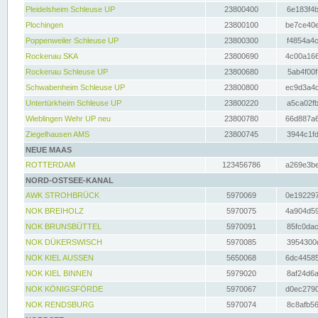
Pleidelsheim Schleuse UP
23800400
6e183f4b
Plochingen
23800100
be7ce40e
Poppenweiler Schleuse UP
23800300
f4854a4c
Rockenau SKA
23800690
4c00a166
Rockenau Schleuse UP
23800680
5ab4f00f
Schwabenheim Schleuse UP
23800800
ec9d3a4d
Untertürkheim Schleuse UP
23800220
a5ca02fb
Wieblingen Wehr UP neu
23800780
66d887a6
Ziegelhausen AMS
23800745
3944c1fd
NEUE MAAS
ROTTERDAM
123456786
a269e3be
NORD-OSTSEE-KANAL
AWK STROHBRÜCK
5970069
0e192297
NOK BREIHOLZ
5970075
4a904d59
NOK BRUNSBÜTTEL
5970091
85fc0dac
NOK DÜKERSWISCH
5970085
3954300d
NOK KIEL AUSSEN
5650068
6dc44585
NOK KIEL BINNEN
5979020
8af24d6a
NOK KÖNIGSFÖRDE
5970067
d0ec2790
NOK RENDSBURG
5970074
8c8afb56