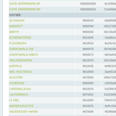
OSTE-SPERRWERK AP
9000000590
8c3295dc
OSTE-SPERRWERK BP
9000000532
7cb4566b
OSTSEE
ALTHAGEN
9650024
b8d05bf9
BARHÖFT
9650040
09227288
BARTH
9650030
00c33ed9
ECKERNFÖRDE
9610045
1faa9b2c
FLENSBURG
9610010
9e19c411
GREIFSWALD OIE
9690078
087b6386
GREIFSWALD-WIECK
9650073
6b53ef42
HEILIGENHAFEN
9610070
06219dd9
KAPPELN
9610035
b09f2243
KIEL-HOLTENAU
9610066
3ad4013f
KLOSTER
9670050
905e7328
KOSEROW
9690093
c0f33a36
LANGBALLIGAU
9610015
5a33bf14
LAUTERBACH
9670063
91922b9b
LT KIEL
9610050
736437d7
MARIENLEUCHTE
9610075
8effc15d
NEUENDORF HAFEN
9670046
492f85b8