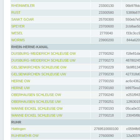
RHEINWEILER
23300130
06b978dd
RUST
23300580
5389b878
SANKT GOAR
25700300
550eb7e9
SPEYER
23700600
2cb8ae5b
WESEL
2770040
f33c3cc9
WORMS
23900200
844a620f
RHEIN-HERNE-KANAL
DUISBURG-MEIDERICH SCHLEUSE OW
27700262
f18e81da
DUISBURG-MEIDERICH SCHLEUSE UW
27700273
48780245
GELSENKIRCHEN SCHLEUSE OW
27700229
5b9f8134
GELSENKIRCHEN SCHLEUSE UW
27700230
427318d0
HERNE OW
27700150
ac6c4362
HERNE UW
27700160
b9975ea1
OBERHAUSEN SCHLEUSE OW
27700240
e251f943
OBERHAUSEN SCHLEUSE UW
27700251
12f63015
WANNE EICKEL SCHLEUSE OW
27700193
05ca0e33
WANNE EICKEL SCHLEUSE UW
27700218
23045f8b
RUHR
Hattingen
2769510000100
c0594fb5
RUHRWEHR OW
27600090
12a3037f