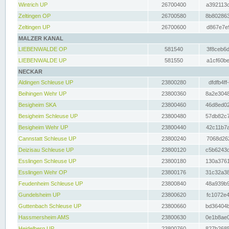
Wintrich UP
26700400
a392113c
Zeltingen OP
26700580
8b802863
Zeltingen UP
26700600
d867e7e9
MALZER KANAL
LIEBENWALDE OP
581540
3f8ceb6d
LIEBENWALDE UP
581550
a1cf60be
NECKAR
Aldingen Schleuse UP
23800280
dfdfb4ff
Beihingen Wehr UP
23800360
8a2e3048
Besigheim SKA
23800460
46d8ed02
Besigheim Schleuse UP
23800480
57db82c7
Besigheim Wehr UP
23800440
42c11b7a
Cannstatt Schleuse UP
23800240
7068d262
Deizisau Schleuse UP
23800120
c5b6243d
Esslingen Schleuse UP
23800180
130a3761
Esslingen Wehr OP
23800176
31c32a38
Feudenheim Schleuse UP
23800840
48a939b9
Gundelsheim UP
23800620
fc1072e4
Guttenbach Schleuse UP
23800660
bd36404b
Hassmersheim AMS
23800630
0e1b8ae0
Heidelberg UP
23800760
827b2685