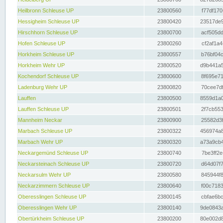
Heilbronn Schleuse UP
23800560
f77df170
Hessigheim Schleuse UP
23800420
23517de9
Hirschhorn Schleuse UP
23800700
acf505dd
Hofen Schleuse UP
23800260
cf2af1a4
Horkheim Schleuse UP
23800557
b76bf04c
Horkheim Wehr UP
23800520
d9b441a5
Kochendorf Schleuse UP
23800600
8f695e71
Ladenburg Wehr UP
23800820
70cee7df
Lauffen
23800500
8559d1a0
Lauffen Schleuse UP
23800501
2f7cb553
Mannheim Neckar
23800900
25582d3f
Marbach Schleuse UP
23800322
456974a8
Marbach Wehr UP
23800320
a73a9cb4
Neckargemünd Schleuse UP
23800740
7be3ff2e
Neckarsteinach Schleuse UP
23800720
d64d07f7
Neckarsulm Wehr UP
23800580
845944f8
Neckarzimmern Schleuse UP
23800640
f00c7183
Oberesslingen Schleuse UP
23800145
cbfae6bc
Oberesslingen Wehr UP
23800140
9de0843a
Obertürkheim Schleuse UP
23800200
80e002d8