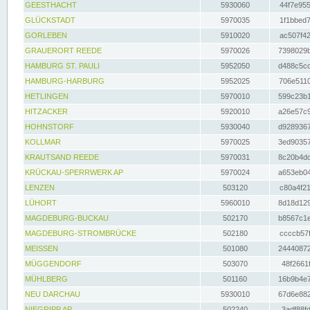
GEESTHACHT
5930060
44f7e955
GLÜCKSTADT
5970035
1f1bbed7
GORLEBEN
5910020
ac507f42
GRAUERORT REEDE
5970026
7398029b
HAMBURG ST. PAULI
5952050
d488c5cc
HAMBURG-HARBURG
5952025
706e5110
HETLINGEN
5970010
599c23b1
HITZACKER
5920010
a26e57c9
HOHNSTORF
5930040
d9289367
KOLLMAR
5970025
3ed90357
KRAUTSAND REEDE
5970031
8c20b4dc
KRÜCKAU-SPERRWERK AP
5970024
a653eb04
LENZEN
503120
c80a4f21
LÜHORT
5960010
8d18d129
MAGDEBURG-BUCKAU
502170
b8567c1e
MAGDEBURG-STROMBRÜCKE
502180
ccccb57f
MEISSEN
501080
24440872
MÜGGENDORF
503070
48f2661f
MÜHLBERG
501160
16b9b4e7
NEU DARCHAU
5930010
67d6e882
NIEGRIPP AP
502240
3adf88fd