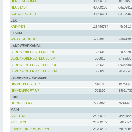
HERRENHAUSEN
48800108
8134af78
NEUSTADT
48800200
dda39817
SCHWARMSTEDT
48800301
8e16bd66
LEK
KRIMPEN
123456784
f5c96f13
LESUM
WASSERHORST
4930010
76844306
LANDWEHRKANAL
BERLIN-OBERSCHLEUSE OP
586600
24ce3282
BERLIN-OBERSCHLEUSE UP
586610
c42ad3df
BERLIN-UNTERSCHLEUSE OP
586620
503ad891
BERLIN-UNTERSCHLEUSE UP
586630
d198c901
LYCHENER GEWÄSSER
HIMMELPFORT OP
581110
bcdfa310
HIMMELPFORT UP
581120
9592d736
LÜHE
HORNEBURG
5960020
3244d787
MAIN
ASTHEIM
24300406
3de69bf8
FAULBACH
24700109
a919f57f
FRANKFURT OSTHAFEN
24700404
66ff3eb4