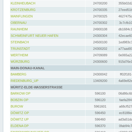
KLEINHEUBACH
24700200
355b02d2
KROTZENBURG
24700335
27eed51b
MAINFLINGEN
24700325
4627475d
OBERNAU
24700302
3c7cfb10
RAUNHEIM
24900108
db1684c1
SCHWEINFURT NEUER HAFEN
24300304
42ecae60
STEINBACH
24500100
1ed983c3
TRUNSTADT
24300202
a77aad00
WERTHEIM
24709089
0e065a22
WÜRZBURG
24300600
915d76e1
MAIN-DONAU-KANAL
BAMBERG
24300042
ff02f181
RIEDENBURG_UP
13409200
4a69e82e
MÜRITZ-ELDE-WASSERSTRASSE
BARKOW OP
596100
06d86c6b
BOBZIN OP
596120
faefa284
BUROW
5961601
a68cf527
DÖMITZ OP
596450
ec8188ee
DÖMITZ UP
596460
ad3a51da
ELDENA OP
596370
0fab94c7