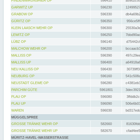
FINDENWIRUNSHIER OP
596410
a5902c55
GARWITZ UP
596230
12499527
GRABOW OP
596330
db4a69b2
GÜRITZ OP
596350
956ce5ff
KLEIN LAASCH WEHR OP
596300
25530a3e
LEWITZ OP
596250
7bbd90ad
LÜBZ OP
596140
d75442cf
MALCHOW WEHR OP
596200
bccaacb3
MALLISS OP
596390
497c29ee
MALLISS UP
596400
a64918a6
NEU KALLISS OP
596430
30739ff3
NEUBURG OP
596160
541c508a
NEUSTADT GLEWE OP
596280
c4381eb3
PARCHIM GÜTE
5961801
3dec3921
PLAU OP
596080
3ffddb2c
PLAU UP
596090
506e6b03
WAREN
596030
bd317edd
MÜGGELSPREE
GROSSE TRÄNKE WEHR OP
582660
81630fdd
GROSSE TRÄNKE WEHR UP
582670
cfad4ee5
MÜRITZ-HAVEL-WASSERSTRASSE