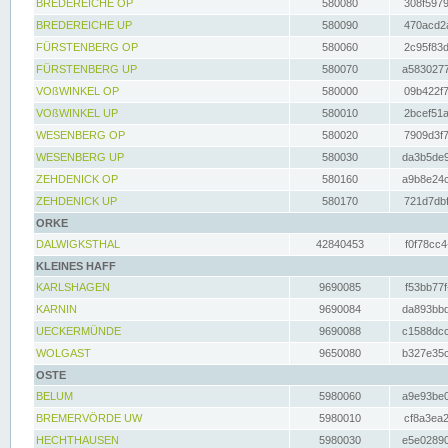
BREDEREICHE OP
580080
308f5979
BREDEREICHE UP
580090
470acd2a
FÜRSTENBERG OP
580060
2c95f83d
FÜRSTENBERG UP
580070
a5830277
VOßWINKEL OP
580000
09b422f7
VOßWINKEL UP
580010
2bcef51a
WESENBERG OP
580020
7909d3f7
WESENBERG UP
580030
da3b5de9
ZEHDENICK OP
580160
a9b8e24c
ZEHDENICK UP
580170
721d7dbf
ORKE
DALWIGKSTHAL
42840453
f0f78cc4
KLEINES HAFF
KARLSHAGEN
9690085
f53bb77f
KARNIN
9690084
da893bbd
UECKERMÜNDE
9690088
c1588dcc
WOLGAST
9650080
b327e35c
OSTE
BELUM
5980060
a9e93be0
BREMERVÖRDE UW
5980010
cf8a3ea2
HECHTHAUSEN
5980030
e5e02890