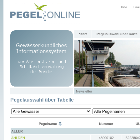
Hilfe
Link
Start
Pegelauswahl über Karte
Newsletter
Pegelauswahl über Tabelle
Pegelname
Nummer
UU
ALLER
AHLDEN
48900102
522286e2