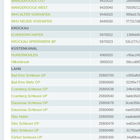
WANGEROOGE OST
9420020
26656fda
WANGEROOGE WEST
9420040
70039212
WHV ALTER VORHAFEN
9440020
f85bd17b
WHV NEUER VORHAFEN
9440030
f77317d9
KRÜCKAU
ELMSHORN HAFEN
5970022
136febf6
KRÜCKAU-SPERRWERK BP
5970023
53c277c3
KÜSTENKANAL
HUNDSMÜHLEN
4960020
cf6ac249
Hilkenbrook
3800010
58ccd6f0
LAHN
Bad Ems Schleuse UP
25800700
c005afb9
Bad Ems Wehr OP
25800690
f2295e77
Cramberg Schleuse OP
25800538
24fe419b
Cramberg Schleuse UP
25800540
3abb36d1
Dausenau Schleuse OP
25800678
9ceb358c
Dausenau Schleuse UP
25800680
eae91991
Diez Hafen
25800500
eadedeb6
Diez Schleuse OP
25800478
ea62ec5f
Diez Schleuse UP
25800480
31750a0f
Fürfurt Schleuse UP
25800300
34af0fca