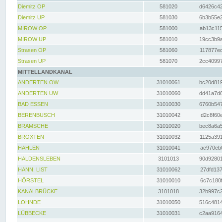
Diemitz OP
581020
d6426c42
Diemitz UP
581030
6b3b55e2
MIROW OP
581000
ab13c115
MIROW UP
581010
19cc3b9a
Strasen OP
581060
117877ec
Strasen UP
581070
2cc40997
MITTELLANDKANAL
ANDERTEN OW
31010061
bc20d819
ANDERTEN UW
31010060
dd41a7d6
BAD ESSEN
31010030
6760b547
BERENBUSCH
31010042
d2c8f60e
BRAMSCHE
31010020
bec8a6a5
BROXTEN
31010032
1125a391
HAHLEN
31010041
ac970eb0
HALDENSLEBEN
3101013
90d92801
HANN. LIST
31010062
27dfd137
HÖRSTEL
31010010
6c7c180f
KANALBRÜCKE
3101018
32b997c2
LOHNDE
31010050
516c4814
LÜBBECKE
31010031
c2aa9164