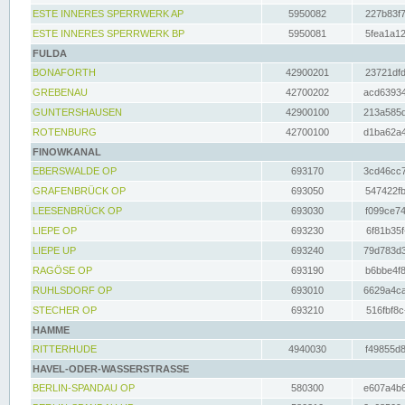
ESTE INNERES SPERRWERK AP
5950082
227b83f7
ESTE INNERES SPERRWERK BP
5950081
5fea1a12
FULDA
BONAFORTH
42900201
23721dfd
GREBENAU
42700202
acd63934
GUNTERSHAUSEN
42900100
213a585d
ROTENBURG
42700100
d1ba62a4
FINOWKANAL
EBERSWALDE OP
693170
3cd46cc7
GRAFENBRÜCK OP
693050
547422fb
LEESENBRÜCK OP
693030
f099ce74
LIEPE OP
693230
6f81b35f
LIEPE UP
693240
79d783d3
RAGÖSE OP
693190
b6bbe4f8
RUHLSDORF OP
693010
6629a4ca
STECHER OP
693210
516fbf8c
HAMME
RITTERHUDE
4940030
f49855d8
HAVEL-ODER-WASSERSTRASSE
BERLIN-SPANDAU OP
580300
e607a4b6