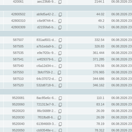
420061
aec23fd6-9...
2144.1
06.08.2026 23
42800502
ab9d5a42-2...
44.02
06.08.2026 23
42800310
c6e9f744-4...
49.2
06.08.2026 23
42800309
d2155fa6-b...
74.5
06.08.2026 23
587507
831ad501-d...
332.54
06.08.2026 23
587505
a7b1eda9-b...
326.83
06.08.2026 23
587535
e9e7f20c-9...
361.444
06.08.2026 23
587541
e4f29379-6...
371.285
06.08.2026 23
587540
c6a12d34-c...
376.56
06.08.2026 23
587550
3bfcf759-2...
376.965
06.08.2026 23
587510
64c37072-d...
344.686
06.08.2026 23
587520
532d8718-6...
346.162
06.08.2026 23
9520081
8ac85e6c-6...
110.1
06.08.2026 23
9520060
721313e7-9...
83.14
06.08.2026 23
9520020
86c5688f-2...
26.09
06.08.2026 23
9520030
7f01fbd8-6...
26.09
06.08.2026 23
9520040
61394669-3...
78.19
06.08.2026 23
9520050
cb93548e-c...
78.312
06.08.2026 23