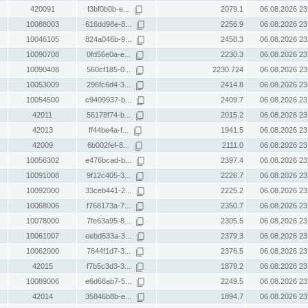
420091
f3bf0b0b-e...
2079.1
06.08.2026 23
10088003
616dd98e-8...
2256.9
06.08.2026 23
10046105
824a046b-9...
2458.3
06.08.2026 23
10090708
0fd56e0a-e...
2230.3
06.08.2026 23
10090408
560cf185-0...
2230.724
06.08.2026 23
10053009
296fc6d4-3...
2414.8
06.08.2026 23
10054500
c9409937-b...
2409.7
06.08.2026 23
42011
56178f74-b...
2015.2
06.08.2026 23
42013
ff44be4a-f...
1941.5
06.08.2026 23
42009
6b002fef-8...
2111.0
06.08.2026 23
10056302
e476bcad-b...
2397.4
06.08.2026 23
10091008
9f12c405-3...
2226.7
06.08.2026 23
10092000
33ceb441-2...
2225.2
06.08.2026 23
10068006
f768173a-7...
2350.7
06.08.2026 23
10078000
7fe63a95-8...
2305.5
06.08.2026 23
10061007
eebd633a-3...
2379.3
06.08.2026 23
10062000
7644f1d7-3...
2376.5
06.08.2026 23
42015
f7b5c3d3-3...
1879.2
06.08.2026 23
10089006
e6d68ab7-5...
2249.5
06.08.2026 23
42014
35846b8b-e...
1894.7
06.08.2026 23