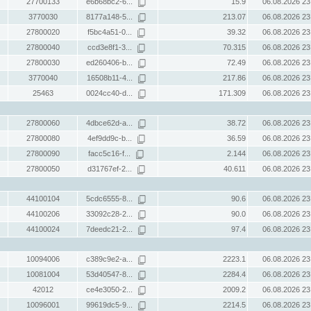
27700133
e6b68bc2-6...
15.9
06.08.2026 23
3770030
8177a148-5...
213.07
06.08.2026 23
27800020
f5bc4a51-0...
39.32
06.08.2026 23
27800040
ccd3e8f1-3...
70.315
06.08.2026 23
27800030
ed260406-b...
72.49
06.08.2026 23
3770040
16508b11-4...
217.86
06.08.2026 23
25463
0024cc40-d...
171.309
06.08.2026 23
27800060
4dbce62d-a...
38.72
06.08.2026 23
27800080
4ef9dd9c-b...
36.59
06.08.2026 23
27800090
facc5c16-f...
2.144
06.08.2026 23
27800050
d31767ef-2...
40.611
06.08.2026 23
44100104
5cdc6555-8...
90.6
06.08.2026 23
44100206
33092c28-2...
90.0
06.08.2026 23
44100024
7deedc21-2...
97.4
06.08.2026 23
10094006
c389c9e2-a...
2223.1
06.08.2026 23
10081004
53d40547-8...
2284.4
06.08.2026 23
42012
ce4e3050-2...
2009.2
06.08.2026 23
10096001
99619dc5-9...
2214.5
06.08.2026 23