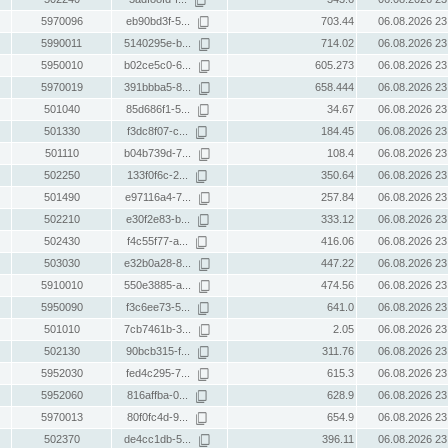
5970096
eb90bd3f-5...
703.44
06.08.2026 23
5990011
5140295e-b...
714.02
06.08.2026 23
5950010
b02ce5c0-6...
605.273
06.08.2026 23
5970019
391bbba5-8...
658.444
06.08.2026 23
501040
85d686f1-5...
34.67
06.08.2026 23
501330
f3dc8f07-c...
184.45
06.08.2026 23
501110
b04b739d-7...
108.4
06.08.2026 23
502250
133f0f6c-2...
350.64
06.08.2026 23
501490
e97116a4-7...
257.84
06.08.2026 23
502210
e30f2e83-b...
333.12
06.08.2026 23
502430
f4c55f77-a...
416.06
06.08.2026 23
503030
e32b0a28-8...
447.22
06.08.2026 23
5910010
550e3885-a...
474.56
06.08.2026 23
5950090
f3c6ee73-5...
641.0
06.08.2026 23
501010
7cb7461b-3...
2.05
06.08.2026 23
502130
90bcb315-f...
311.76
06.08.2026 23
5952030
fed4c295-7...
615.3
06.08.2026 23
5952060
816affba-0...
628.9
06.08.2026 23
5970013
80f0fc4d-9...
654.9
06.08.2026 23
502370
de4cc1db-5...
396.11
06.08.2026 23