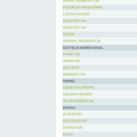
HENRICHENBURG UW
HERBRUM HAFENDAMM
LÜDINGHAUSEN
MÜNSTER OW
MÜNSTER UW
RHEDE
VERSEN TRENNSPITZE
DATTELN-HAMM-KANAL
HAMM OW
HAMM UW
WALTROP
WERRIES OW
DIEMEL
DIEMELTALSPERRE
HELMINGHAUSEN
WILHELMSBRÜCKE
DONAU
ACHLEITEN
DEGGENDORF
DÜRNSTEIN
ERLAU