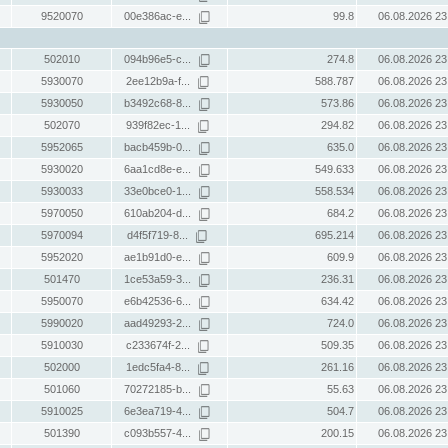
9520070
00e386ac-e...
99.8
06.08.2026 23
502010
094b96e5-c...
274.8
06.08.2026 23
5930070
2ee12b9a-f...
588.787
06.08.2026 23
5930050
b3492c68-8...
573.86
06.08.2026 23
502070
939f82ec-1...
294.82
06.08.2026 23
5952065
bacb459b-0...
635.0
06.08.2026 23
5930020
6aa1cd8e-e...
549.633
06.08.2026 23
5930033
33e0bce0-1...
558.534
06.08.2026 23
5970050
610ab204-d...
684.2
06.08.2026 23
5970094
d4f5f719-8...
695.214
06.08.2026 23
5952020
ae1b91d0-e...
609.9
06.08.2026 23
501470
1ce53a59-3...
236.31
06.08.2026 23
5950070
e6b42536-6...
634.42
06.08.2026 23
5990020
aad49293-2...
724.0
06.08.2026 23
5910030
c233674f-2...
509.35
06.08.2026 23
502000
1edc5fa4-8...
261.16
06.08.2026 23
501060
70272185-b...
55.63
06.08.2026 23
5910025
6e3ea719-4...
504.7
06.08.2026 23
501390
c093b557-4...
200.15
06.08.2026 23