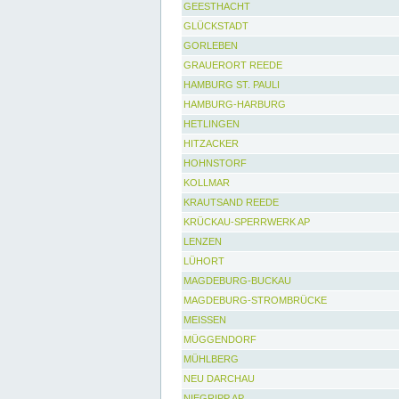
GEESTHACHT
GLÜCKSTADT
GORLEBEN
GRAUERORT REEDE
HAMBURG ST. PAULI
HAMBURG-HARBURG
HETLINGEN
HITZACKER
HOHNSTORF
KOLLMAR
KRAUTSAND REEDE
KRÜCKAU-SPERRWERK AP
LENZEN
LÜHORT
MAGDEBURG-BUCKAU
MAGDEBURG-STROMBRÜCKE
MEISSEN
MÜGGENDORF
MÜHLBERG
NEU DARCHAU
NIEGRIPP AP