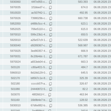
5930060
44f7e955-c...
583.393
06.08.2026 23
5970035
1f1bbed7-c...
674.0
06.08.2026 23
5910020
ac507f42-1...
492.95
06.08.2026 23
5970026
7398029b-c...
660.738
06.08.2026 23
5952050
d488c5cc-4...
623.1
06.08.2026 23
5952025
706e5110-c...
615.0
06.08.2026 23
5970010
599c23b1-4...
650.5
06.08.2026 23
5920010
a26e57c9-1...
522.639
06.08.2026 23
5930040
d9289367-c...
568.987
06.08.2026 23
5970025
3ed90357-4...
666.9
06.08.2026 23
5970031
8c20b4dc-1...
671.787
06.08.2026 23
5970024
a653eb04-d...
663.3
06.08.2026 23
503120
c80a4f21-5...
484.7
06.08.2026 23
5960010
8d18d129-0...
645.5
06.08.2026 23
502170
b8567c1e-8...
325.39
06.08.2026 23
502180
ccccb57f-a...
326.67
06.08.2026 23
501080
24440872-5...
82.2
06.08.2026 23
503070
48f2661f-f...
463.94
06.08.2026 23
501160
16b9b4e7-b...
128.02
06.08.2026 23
5930010
67d6e882-b...
536.385
06.08.2026 23
502240
3adf88fd-f...
343.6
06.08.2026 23