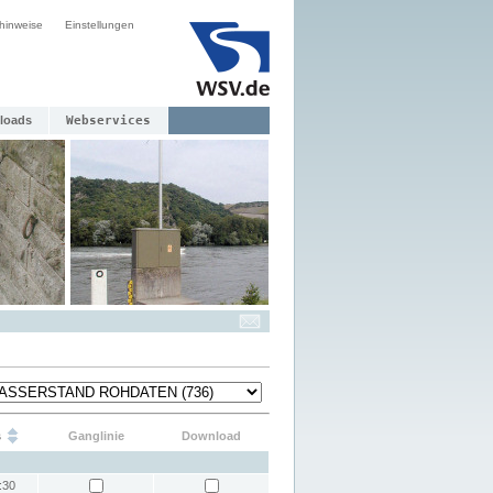
hinweise
Einstellungen
loads
Webservices
s
Ganglinie
Download
:30