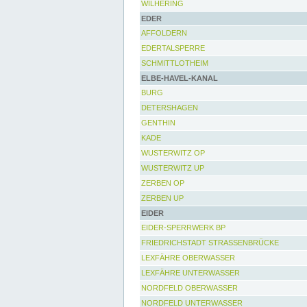
WILHERING
EDER
AFFOLDERN
EDERTALSPERRE
SCHMITTLOTHEIM
ELBE-HAVEL-KANAL
BURG
DETERSHAGEN
GENTHIN
KADE
WUSTERWITZ OP
WUSTERWITZ UP
ZERBEN OP
ZERBEN UP
EIDER
EIDER-SPERRWERK BP
FRIEDRICHSTADT STRASSENBRÜCKE
LEXFÄHRE OBERWASSER
LEXFÄHRE UNTERWASSER
NORDFELD OBERWASSER
NORDFELD UNTERWASSER