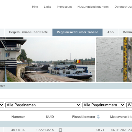
Hilfe
Links
Impressum
Nutzungsbedingungen
Datenschutz
Pegelauswahl über Karte
Pegelauswahl über Tabelle
Abo
Down
tter
Nummer
UUID
Flusskilometer
Messwerte bi
48900102
522286e2-b...
58.71
06.08.2026 23