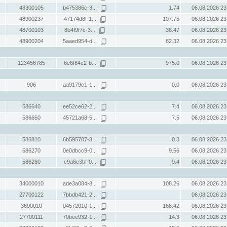
48300105
b475386c-3...
1.74
06.08.2026 23
48900237
47174d8f-1...
107.75
06.08.2026 23
48700103
8b4f9f7c-3...
38.47
06.08.2026 23
48900204
5aaed954-d...
82.32
06.08.2026 23
123456785
6c6f84c2-b...
975.0
06.08.2026 23
906
aa9179c1-1...
0.0
06.08.2026 23
586640
ee52ce62-2...
7.4
06.08.2026 23
586650
45721a68-5...
7.5
06.08.2026 23
586810
6b595707-8...
0.3
06.08.2026 23
586270
0e0dbcc9-0...
9.56
06.08.2026 23
586280
c9a6c3bf-0...
9.4
06.08.2026 23
34000010
ade3a084-8...
108.26
06.08.2026 23
27700122
7bbdb421-2...
06.08.2026 23
3690010
04572010-1...
166.42
06.08.2026 23
27700111
70bee932-1...
14.3
06.08.2026 23