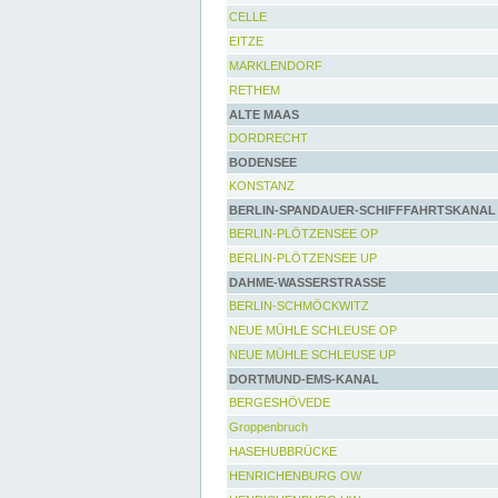
CELLE
EITZE
MARKLENDORF
RETHEM
ALTE MAAS
DORDRECHT
BODENSEE
KONSTANZ
BERLIN-SPANDAUER-SCHIFFFAHRTSKANAL
BERLIN-PLÖTZENSEE OP
BERLIN-PLÖTZENSEE UP
DAHME-WASSERSTRASSE
BERLIN-SCHMÖCKWITZ
NEUE MÜHLE SCHLEUSE OP
NEUE MÜHLE SCHLEUSE UP
DORTMUND-EMS-KANAL
BERGESHÖVEDE
Groppenbruch
HASEHUBBRÜCKE
HENRICHENBURG OW