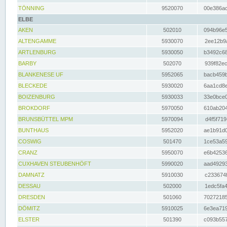
TÖNNING
9520070
00e386ac
ELBE
AKEN
502010
094b96e5
ALTENGAMME
5930070
2ee12b9a
ARTLENBURG
5930050
b3492c68
BARBY
502070
939f82ec
BLANKENESE UF
5952065
bacb459b
BLECKEDE
5930020
6aa1cd8e
BOIZENBURG
5930033
33e0bce0
BROKDORF
5970050
610ab204
BRUNSBÜTTEL MPM
5970094
d4f5f719
BUNTHAUS
5952020
ae1b91d0
COSWIG
501470
1ce53a59
CRANZ
5950070
e6b42536
CUXHAVEN STEUBENHÖFT
5990020
aad49293
DAMNATZ
5910030
c233674f
DESSAU
502000
1edc5fa4
DRESDEN
501060
70272185
DÖMITZ
5910025
6e3ea719
ELSTER
501390
c093b557