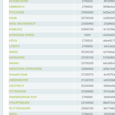
DÜSSELDORF
2750010
8f7e5f92
EMMERICH
2790020
9598e4cb
IFFEZHEIM
23500600
b02be240
KAUB
25700100
1d26e504
KEHL-KRONENHOF
23300900
23af9b02
KOBLENZ
25900700
4c7d796a
KONSTANZ-RHEIN
3329
e020e651
KÖLN
2730010
a6ee8177
LOBITH
2790050
efe13a3d
MAINZ
25100100
a37a9aa3
MANNHEIM
23700700
57090802
MAXAU
23700200
b6c6d5c8
NIERSTEIN-OPPENHEIM
23900600
d28e7ed1
Neuwied Stadt
27100370
dc407f1e
OBERWINTER
27100700
b45359df
OESTRICH
25100300
665be0fe
OTTENHEIM
23300800
787e5d63
PANNERDENSE KOP
2790060
3046493f
PHILIPPSBURG
23700500
88e972e1
PLITTERSDORF
23500700
6b774802
REES
2790010
2f025389