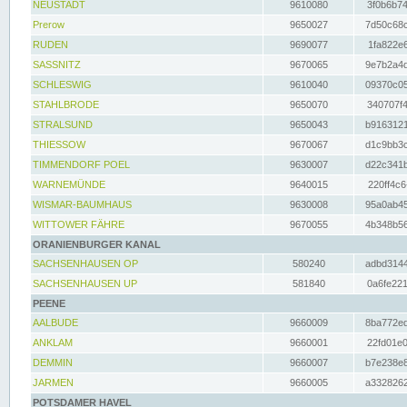
NEUSTADT
9610080
3f0b6b74
Prerow
9650027
7d50c68c
RUDEN
9690077
1fa822e6
SASSNITZ
9670065
9e7b2a4d
SCHLESWIG
9610040
09370c05
STAHLBRODE
9650070
340707f4
STRALSUND
9650043
b9163121
THIESSOW
9670067
d1c9bb3c
TIMMENDORF POEL
9630007
d22c341b
WARNEMÜNDE
9640015
220ff4c6
WISMAR-BAUMHAUS
9630008
95a0ab45
WITTOWER FÄHRE
9670055
4b348b56
ORANIENBURGER KANAL
SACHSENHAUSEN OP
580240
adbd3144
SACHSENHAUSEN UP
581840
0a6fe221
PEENE
AALBUDE
9660009
8ba772ed
ANKLAM
9660001
22fd01e0
DEMMIN
9660007
b7e238e8
JARMEN
9660005
a3328262
POTSDAMER HAVEL