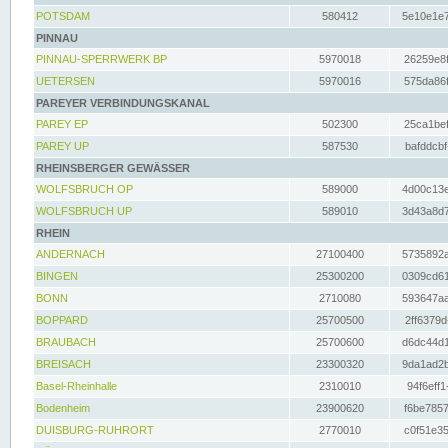
POTSDAM
580412
5e10e1e7
PINNAU
PINNAU-SPERRWERK BP
5970018
26259e8f
UETERSEN
5970016
575da86f
PAREYER VERBINDUNGSKANAL
PAREY EP
502300
25ca1bef
PAREY UP
587530
bafddcbf
RHEINSBERGER GEWÄSSER
WOLFSBRUCH OP
589000
4d00c13e
WOLFSBRUCH UP
589010
3d43a8d7
RHEIN
ANDERNACH
27100400
5735892a
BINGEN
25300200
0309cd61
BONN
2710080
593647aa
BOPPARD
25700500
2ff6379d
BRAUBACH
25700600
d6dc44d1
BREISACH
23300320
9da1ad2b
Basel-Rheinhalle
2310010
94f6eff1
Bodenheim
23900620
f6be7857
DUISBURG-RUHRORT
2770010
c0f51e35