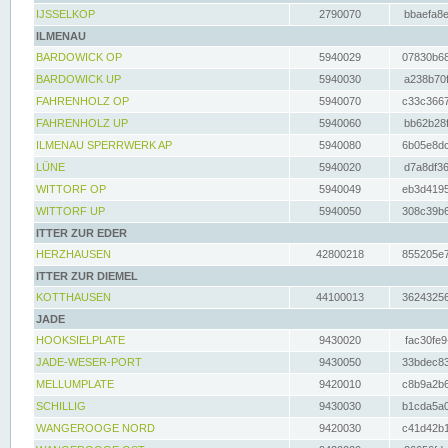
IJSSELKOP
2790070
bbaefa8e
ILMENAU
BARDOWICK OP
5940029
07830b68
BARDOWICK UP
5940030
a238b70f
FAHRENHOLZ OP
5940070
c33c3667
FAHRENHOLZ UP
5940060
bb62b28f
ILMENAU SPERRWERK AP
5940080
6b05e8dc
LÜNE
5940020
d7a8df36
WITTORF OP
5940049
eb3d4195
WITTORF UP
5940050
308c39b6
ITTER ZUR EDER
HERZHAUSEN
42800218
855205e7
ITTER ZUR DIEMEL
KOTTHAUSEN
44100013
36243256
JADE
HOOKSIELPLATE
9430020
fac30fe9
JADE-WESER-PORT
9430050
33bdec83
MELLUMPLATE
9420010
c8b9a2b6
SCHILLIG
9430030
b1cda5a0
WANGEROOGE NORD
9420030
c41d42b1