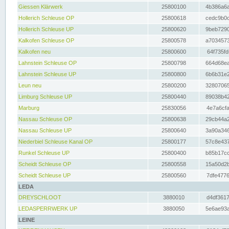
Giessen Klärwerk
25800100
4b386a6a
Hollerich Schleuse OP
25800618
cedc9b0c
Hollerich Schleuse UP
25800620
9beb7290
Kalkofen Schleuse OP
25800578
a7034573
Kalkofen neu
25800600
64f735fd
Lahnstein Schleuse OP
25800798
664d68ea
Lahnstein Schleuse UP
25800800
6b6b31e2
Leun neu
25800200
32807065
Limburg Schleuse UP
25800440
89038b42
Marburg
25830056
4e7a6cfa
Nassau Schleuse OP
25800638
29cb44a2
Nassau Schleuse UP
25800640
3a90a346
Niederbiel Schleuse Kanal OP
25800177
57c8e437
Runkel Schleuse UP
25800400
b85b17cc
Scheidt Schleuse OP
25800558
15a50d2b
Scheidt Schleuse UP
25800560
7dfe4776
LEDA
DREYSCHLOOT
3880010
d4df3617
LEDASPERRWERK UP
3880050
5e6ae93a
LEINE