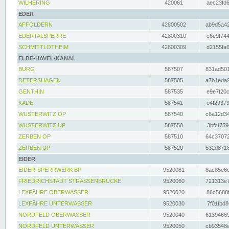
WILHERING
420061
aec23fd6
EDER
AFFOLDERN
42800502
ab9d5a42
EDERTALSPERRE
42800310
c6e9f744
SCHMITTLOTHEIM
42800309
d2155fa6
ELBE-HAVEL-KANAL
BURG
587507
831ad501
DETERSHAGEN
587505
a7b1eda9
GENTHIN
587535
e9e7f20c
KADE
587541
e4f29379
WUSTERWITZ OP
587540
c6a12d34
WUSTERWITZ UP
587550
3bfcf759
ZERBEN OP
587510
64c37072
ZERBEN UP
587520
532d8718
EIDER
EIDER-SPERRWERK BP
9520081
8ac85e6c
FRIEDRICHSTADT STRASSENBRÜCKE
9520060
721313e7
LEXFÄHRE OBERWASSER
9520020
86c5688f
LEXFÄHRE UNTERWASSER
9520030
7f01fbd8
NORDFELD OBERWASSER
9520040
61394669
NORDFELD UNTERWASSER
9520050
cb93548e