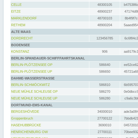
CELLE
48300105
b475386c
EITZE
48900237
47174d8f
MARKLENDORF
48700103
8b4f9f7c
RETHEM
48900204
5aaed954
ALTE MAAS
DORDRECHT
123456785
6c6f84c2
BODENSEE
KONSTANZ
906
aa9179c1
BERLIN-SPANDAUER-SCHIFFFAHRTSKANAL
BERLIN-PLÖTZENSEE OP
586640
ee52ce62
BERLIN-PLÖTZENSEE UP
586650
45721a68
DAHME-WASSERSTRASSE
BERLIN-SCHMÖCKWITZ
586810
6b595707
NEUE MÜHLE SCHLEUSE OP
586270
0e0dbcc9
NEUE MÜHLE SCHLEUSE UP
586280
c9a6c3bf
DORTMUND-EMS-KANAL
BERGESHÖVEDE
34000010
ade3a084
Groppenbruch
27700122
7bbdb421
HASEHUBBRÜCKE
3690010
04572010
HENRICHENBURG OW
27700111
70bee932