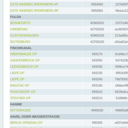
ESTE INNERES SPERRWERK AP
5950082
227b83f7
ESTE INNERES SPERRWERK BP
5950081
5fea1a12
FULDA
BONAFORTH
42900201
23721dfd
GREBENAU
42700202
acd63934
GUNTERSHAUSEN
42900100
213a585d
ROTENBURG
42700100
d1ba62a4
FINOWKANAL
EBERSWALDE OP
693170
3cd46cc7
GRAFENBRÜCK OP
693050
547422fb
LEESENBRÜCK OP
693030
f099ce74
LIEPE OP
693230
6f81b35f
LIEPE UP
693240
79d783d3
RAGÖSE OP
693190
b6bbe4f8
RUHLSDORF OP
693010
6629a4ca
STECHER OP
693210
516fbf8c
HAMME
RITTERHUDE
4940030
f49855d8
HAVEL-ODER-WASSERSTRASSE
BERLIN-SPANDAU OP
580300
e607a4b6