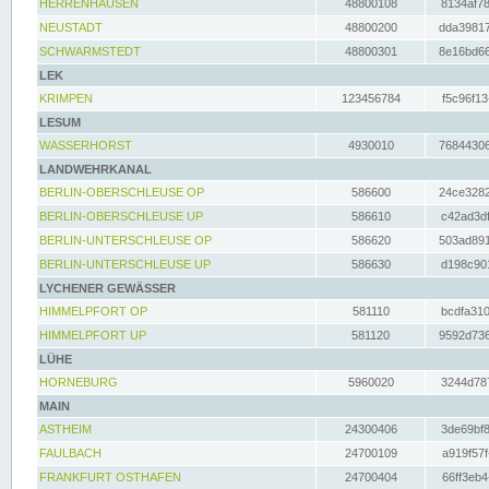
HERRENHAUSEN
48800108
8134af78
NEUSTADT
48800200
dda39817
SCHWARMSTEDT
48800301
8e16bd66
LEK
KRIMPEN
123456784
f5c96f13
LESUM
WASSERHORST
4930010
76844306
LANDWEHRKANAL
BERLIN-OBERSCHLEUSE OP
586600
24ce3282
BERLIN-OBERSCHLEUSE UP
586610
c42ad3df
BERLIN-UNTERSCHLEUSE OP
586620
503ad891
BERLIN-UNTERSCHLEUSE UP
586630
d198c901
LYCHENER GEWÄSSER
HIMMELPFORT OP
581110
bcdfa310
HIMMELPFORT UP
581120
9592d736
LÜHE
HORNEBURG
5960020
3244d787
MAIN
ASTHEIM
24300406
3de69bf8
FAULBACH
24700109
a919f57f
FRANKFURT OSTHAFEN
24700404
66ff3eb4