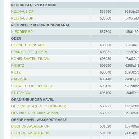
NEUHAUSER SPEISEKANAL
NEUHAUS OP
585850
963bdc26
NEUHAUS UP
585860
bf48cefd
NIEGRIPPER VERBINDUNGSKANAL
NIEGRIPP BP
587500
e506460f
ODER
EISENHÜTTENSTADT
603000
8675aa70
FRANKFURT1 (ODER)
603031
bffdf7f2
HOHENSAATEN-FINOW
603080
f7a639a4
KIENITZ
603050
6298a8f9
KIETZ
603040
16258271
RATZDORF
603140
ca3f535b
SCHWEDT-ODERBRÜCKE
603130
e28babaa
STÜTZKOW
603100
30bff0df
ORANIENBURGER HAVEL
OHV KM 3.014 (HOCHSPANNUNG)
580271
eea7e3dc
OHv km 1.467 (Blaues Wunder)
580272
8b51c505
OBERE HAVEL-WASSERSTRASSE
BISCHOFSWERDER OP
581520
16a780aa
BISCHOFSWERDER UP
581530
74134dc6