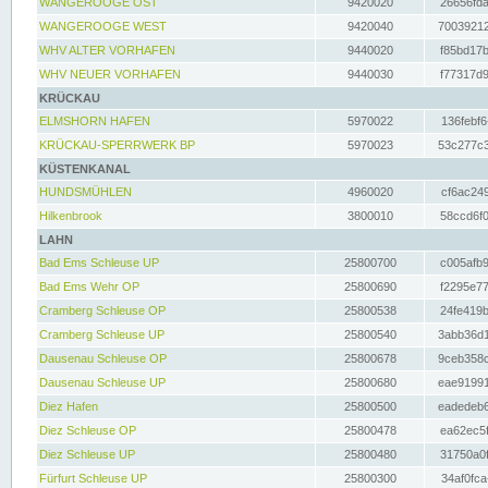
WANGEROOGE OST
9420020
26656fda
WANGEROOGE WEST
9420040
70039212
WHV ALTER VORHAFEN
9440020
f85bd17b
WHV NEUER VORHAFEN
9440030
f77317d9
KRÜCKAU
ELMSHORN HAFEN
5970022
136febf6
KRÜCKAU-SPERRWERK BP
5970023
53c277c3
KÜSTENKANAL
HUNDSMÜHLEN
4960020
cf6ac249
Hilkenbrook
3800010
58ccd6f0
LAHN
Bad Ems Schleuse UP
25800700
c005afb9
Bad Ems Wehr OP
25800690
f2295e77
Cramberg Schleuse OP
25800538
24fe419b
Cramberg Schleuse UP
25800540
3abb36d1
Dausenau Schleuse OP
25800678
9ceb358c
Dausenau Schleuse UP
25800680
eae91991
Diez Hafen
25800500
eadedeb6
Diez Schleuse OP
25800478
ea62ec5f
Diez Schleuse UP
25800480
31750a0f
Fürfurt Schleuse UP
25800300
34af0fca