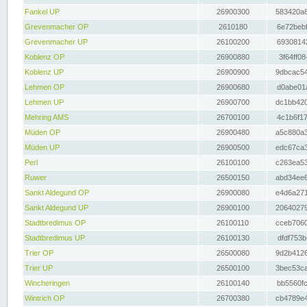
Fankel UP
26900300
583420a8
Grevenmacher OP
2610180
6e72bebf
Grevenmacher UP
26100200
69308142
Koblenz OP
26900880
3f64ff08
Koblenz UP
26900900
9dbcac54
Lehmen OP
26900680
d0abe01a
Lehmen UP
26900700
dc1bb420
Mehring AMS
26700100
4c1b6f17
Müden OP
26900480
a5c880a3
Müden UP
26900500
edc67ca3
Perl
26100100
c263ea53
Ruwer
26500150
abd34ee6
Sankt Aldegund OP
26900080
e4d6a271
Sankt Aldegund UP
26900100
20640279
Stadtbredimus OP
26100110
cceb7060
Stadtbredimus UP
26100130
dfdf753b
Trier OP
26500080
9d2b4126
Trier UP
26500100
3bec53ca
Wincheringen
26100140
bb5560fc
Wintrich OP
26700380
cb4789e4