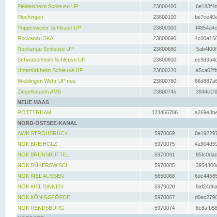
Pleidelsheim Schleuse UP
23800400
6e183f4b
Plochingen
23800100
be7ce40e
Poppenweiler Schleuse UP
23800300
f4854a4c
Rockenau SKA
23800690
4c00a166
Rockenau Schleuse UP
23800680
5ab4f00f
Schwabenheim Schleuse UP
23800800
ec9d3a4d
Untertürkheim Schleuse UP
23800220
a5ca02fb
Wieblingen Wehr UP neu
23800780
66d887a6
Ziegelhausen AMS
23800745
3944c1fd
NEUE MAAS
ROTTERDAM
123456786
a269e3be
NORD-OSTSEE-KANAL
AWK STROHBRÜCK
5970069
0e192297
NOK BREIHOLZ
5970075
4a904d59
NOK BRUNSBÜTTEL
5970091
85fc0dac
NOK DÜKERSWISCH
5970085
3954300d
NOK KIEL AUSSEN
5650068
6dc44585
NOK KIEL BINNEN
5979020
8af24d6a
NOK KÖNIGSFÖRDE
5970067
d0ec2790
NOK RENDSBURG
5970074
8c8afb56