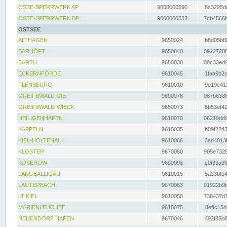
OSTE-SPERRWERK AP
9000000590
8c3295dc
OSTE-SPERRWERK BP
9000000532
7cb4566b
OSTSEE
ALTHAGEN
9650024
b8d05bf9
BARHÖFT
9650040
09227288
BARTH
9650030
00c33ed9
ECKERNFÖRDE
9610045
1faa9b2c
FLENSBURG
9610010
9e19c411
GREIFSWALD OIE
9690078
087b6386
GREIFSWALD-WIECK
9650073
6b53ef42
HEILIGENHAFEN
9610070
06219dd9
KAPPELN
9610035
b09f2243
KIEL-HOLTENAU
9610066
3ad4013f
KLOSTER
9670050
905e7328
KOSEROW
9690093
c0f33a36
LANGBALLIGAU
9610015
5a33bf14
LAUTERBACH
9670063
91922b9b
LT KIEL
9610050
736437d7
MARIENLEUCHTE
9610075
8effc15d
NEUENDORF HAFEN
9670046
492f85b8