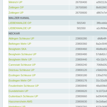
Wintrich UP
26700400
a392113c
Zeltingen OP
26700580
8b802863
Zeltingen UP
26700600
d867e7e9
MALZER KANAL
LIEBENWALDE OP
581540
3f8ceb6d
LIEBENWALDE UP
581550
a1cf60be
NECKAR
Aldingen Schleuse UP
23800280
dfdfb4ff
Beihingen Wehr UP
23800360
8a2e3048
Besigheim SKA
23800460
46d8ed02
Besigheim Schleuse UP
23800480
57db82c7
Besigheim Wehr UP
23800440
42c11b7a
Cannstatt Schleuse UP
23800240
7068d262
Deizisau Schleuse UP
23800120
c5b6243d
Esslingen Schleuse UP
23800180
130a3761
Esslingen Wehr OP
23800176
31c32a38
Feudenheim Schleuse UP
23800840
48a939b9
Gundelsheim UP
23800620
fc1072e4
Guttenbach Schleuse UP
23800660
bd36404b
Hassmersheim AMS
23800630
0e1b8ae0
Heidelberg UP
23800760
827b2685