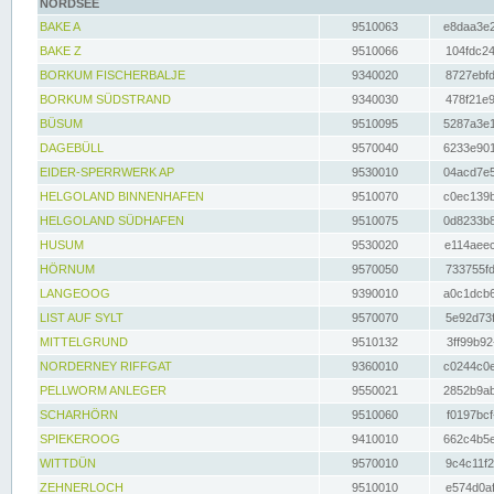
NORDSEE
BAKE A
9510063
e8daa3e2
BAKE Z
9510066
104fdc24
BORKUM FISCHERBALJE
9340020
8727ebfd
BORKUM SÜDSTRAND
9340030
478f21e9
BÜSUM
9510095
5287a3e1
DAGEBÜLL
9570040
6233e901
EIDER-SPERRWERK AP
9530010
04acd7e5
HELGOLAND BINNENHAFEN
9510070
c0ec139b
HELGOLAND SÜDHAFEN
9510075
0d8233b8
HUSUM
9530020
e114aeec
HÖRNUM
9570050
733755fd
LANGEOOG
9390010
a0c1dcb6
LIST AUF SYLT
9570070
5e92d73f
MITTELGRUND
9510132
3ff99b92
NORDERNEY RIFFGAT
9360010
c0244c0e
PELLWORM ANLEGER
9550021
2852b9ab
SCHARHÖRN
9510060
f0197bcf
SPIEKEROOG
9410010
662c4b5e
WITTDÜN
9570010
9c4c11f2
ZEHNERLOCH
9510010
e574d0af