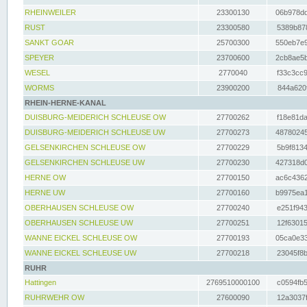
RHEINWEILER
23300130
06b978dd
RUST
23300580
5389b878
SANKT GOAR
25700300
550eb7e9
SPEYER
23700600
2cb8ae5b
WESEL
2770040
f33c3cc9
WORMS
23900200
844a620f
RHEIN-HERNE-KANAL
DUISBURG-MEIDERICH SCHLEUSE OW
27700262
f18e81da
DUISBURG-MEIDERICH SCHLEUSE UW
27700273
48780245
GELSENKIRCHEN SCHLEUSE OW
27700229
5b9f8134
GELSENKIRCHEN SCHLEUSE UW
27700230
427318d0
HERNE OW
27700150
ac6c4362
HERNE UW
27700160
b9975ea1
OBERHAUSEN SCHLEUSE OW
27700240
e251f943
OBERHAUSEN SCHLEUSE UW
27700251
12f63015
WANNE EICKEL SCHLEUSE OW
27700193
05ca0e33
WANNE EICKEL SCHLEUSE UW
27700218
23045f8b
RUHR
Hattingen
2769510000100
c0594fb5
RUHRWEHR OW
27600090
12a3037f