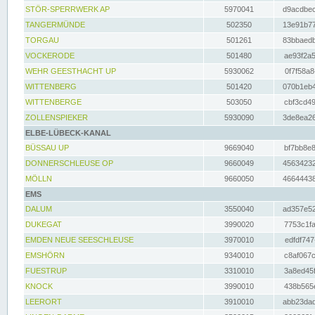
STÖR-SPERRWERK AP
5970041
d9acdbec
TANGERMÜNDE
502350
13e91b77
TORGAU
501261
83bbaedb
VOCKERODE
501480
ae93f2a5
WEHR GEESTHACHT UP
5930062
0f7f58a8
WITTENBERG
501420
070b1eb4
WITTENBERGE
503050
cbf3cd49
ZOLLENSPIEKER
5930090
3de8ea26
ELBE-LÜBECK-KANAL
BÜSSAU UP
9669040
bf7bb8e8
DONNERSCHLEUSE OP
9660049
45634232
MÖLLN
9660050
46644438
EMS
DALUM
3550040
ad357e52
DUKEGAT
3990020
7753c1fa
EMDEN NEUE SEESCHLEUSE
3970010
edfdf747
EMSHÖRN
9340010
c8af067c
FUESTRUP
3310010
3a8ed45f
KNOCK
3990010
438b565e
LEERORT
3910010
abb23dad