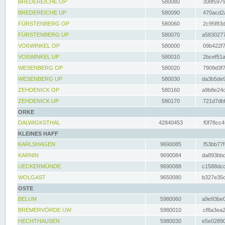
BREDEREICHE OP
580080
308f5979
BREDEREICHE UP
580090
470acd2a
FÜRSTENBERG OP
580060
2c95f83d
FÜRSTENBERG UP
580070
a5830277
VOßWINKEL OP
580000
09b422f7
VOßWINKEL UP
580010
2bcef51a
WESENBERG OP
580020
7909d3f7
WESENBERG UP
580030
da3b5de9
ZEHDENICK OP
580160
a9b8e24c
ZEHDENICK UP
580170
721d7dbf
ORKE
DALWIGKSTHAL
42840453
f0f78cc4
KLEINES HAFF
KARLSHAGEN
9690085
f53bb77f
KARNIN
9690084
da893bbd
UECKERMÜNDE
9690088
c1588dcc
WOLGAST
9650080
b327e35c
OSTE
BELUM
5980060
a9e93be0
BREMERVÖRDE UW
5980010
cf8a3ea2
HECHTHAUSEN
5980030
e5e02890