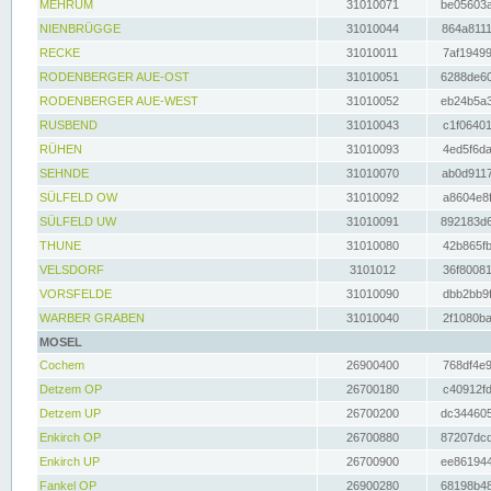
MEHRUM
31010071
be05603a
NIENBRÜGGE
31010044
864a8111
RECKE
31010011
7af19499
RODENBERGER AUE-OST
31010051
6288de60
RODENBERGER AUE-WEST
31010052
eb24b5a3
RUSBEND
31010043
c1f06401
RÜHEN
31010093
4ed5f6da
SEHNDE
31010070
ab0d9117
SÜLFELD OW
31010092
a8604e8f
SÜLFELD UW
31010091
892183d6
THUNE
31010080
42b865fb
VELSDORF
3101012
36f80081
VORSFELDE
31010090
dbb2bb9f
WARBER GRABEN
31010040
2f1080ba
MOSEL
Cochem
26900400
768df4e9
Detzem OP
26700180
c40912fd
Detzem UP
26700200
dc344605
Enkirch OP
26700880
87207dcd
Enkirch UP
26700900
ee861944
Fankel OP
26900280
68198b48