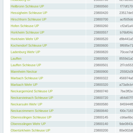
Heilbronn Schleuse UP
23800560
f77df170
Hessigheim Schleuse UP
23800420
23517de9
Hirschhorn Schleuse UP
23800700
acf505dd
Hofen Schleuse UP
23800260
cf2af1a4
Horkheim Schleuse UP
23800557
b76bf04c
Horkheim Wehr UP
23800520
d9b441a5
Kochendorf Schleuse UP
23800600
8f695e71
Ladenburg Wehr UP
23800820
70cee7df
Lauffen
23800500
8559d1a0
Lauffen Schleuse UP
23800501
2f7cb553
Mannheim Neckar
23800900
25582d3f
Marbach Schleuse UP
23800322
456974a8
Marbach Wehr UP
23800320
a73a9cb4
Neckargemünd Schleuse UP
23800740
7be3ff2e
Neckarsteinach Schleuse UP
23800720
d64d07f7
Neckarsulm Wehr UP
23800580
845944f8
Neckarzimmern Schleuse UP
23800640
f00c7183
Oberesslingen Schleuse UP
23800145
cbfae6bc
Oberesslingen Wehr UP
23800140
9de0843a
Obertürkheim Schleuse UP
23800200
80e002d8