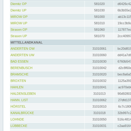
Diemitz OP
581020
d6426c42
Diemitz UP
581030
6b3b55e2
MIROW OP
581000
ab13c115
MIROW UP
581010
19cc3b9a
Strasen OP
581060
117877ec
Strasen UP
581070
2cc40997
MITTELLANDKANAL
ANDERTEN OW
31010061
bc20d819
ANDERTEN UW
31010060
dd41a7d6
BAD ESSEN
31010030
6760b547
BERENBUSCH
31010042
d2c8f60e
BRAMSCHE
31010020
bec8a6a5
BROXTEN
31010032
1125a391
HAHLEN
31010041
ac970eb0
HALDENSLEBEN
3101013
90d92801
HANN. LIST
31010062
27dfd137
HÖRSTEL
31010010
6c7c180f
KANALBRÜCKE
3101018
32b997c2
LOHNDE
31010050
516c4814
LÜBBECKE
31010031
c2aa9164