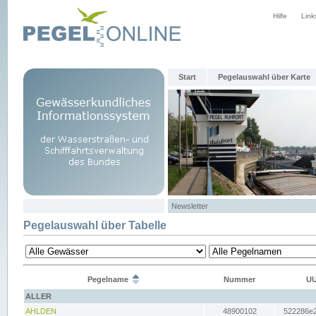
Hilfe
Link
Start
Pegelauswahl über Karte
Newsletter
Pegelauswahl über Tabelle
Pegelname
Nummer
UU
ALLER
AHLDEN
48900102
522286e2