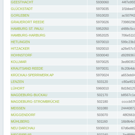
GEESTHACHT
5930060
44f7e955
GLÜCKSTADT
5970035
1f1bbed7
GORLEBEN
5910020
ac507f42
GRAUERORT REEDE
5970026
7398029b
HAMBURG ST. PAULI
5952050
d488c5cc
HAMBURG-HARBURG
5952025
706e5110
HETLINGEN
5970010
599c23b1
HITZACKER
5920010
a26e57c9
HOHNSTORF
5930040
d9289367
KOLLMAR
5970025
3ed90357
KRAUTSAND REEDE
5970031
8c20b4dc
KRÜCKAU-SPERRWERK AP
5970024
a653eb04
LENZEN
503120
c80a4f21
LÜHORT
5960010
8d18d129
MAGDEBURG-BUCKAU
502170
b8567c1e
MAGDEBURG-STROMBRÜCKE
502180
ccccb57f
MEISSEN
501080
24440872
MÜGGENDORF
503070
48f2661f
MÜHLBERG
501160
16b9b4e7
NEU DARCHAU
5930010
67d6e882
NIEGRIPP AP
502240
3adf88fd