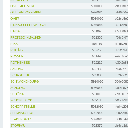
OSTERIFF MPM
5970096
eb90bd3f
OTTERNDORF MPM
5990011
5140295e
OVER
5950010
b02ce5c0
PINNAU-SPERRWERK AP
5970019
391bbba5
PIRNA
501040
85d686f1
PRETZSCH-MAUKEN
501330
f3dc8f07
RIESA
501110
b04b739d
ROGÄTZ
502250
133f0f6c
ROSSLAU
501490
e97116a4
ROTHENSEE
502210
e30f2e83
SANDAU
502430
f4c55f77
SCHARLEUK
503030
e32b0a28
SCHNACKENBURG
5910010
550e3885
SCHULAU
5950090
f3c6ee73
SCHÖNA
501010
7cb7461b
SCHÖNEBECK
502130
90bcb315
SCHÖPFSTELLE
5952030
fed4c295
SEEMANNSHÖFT
5952060
816affba
STADERSAND
5970013
80f0fc4d
STORKAU
502370
de4cc1db