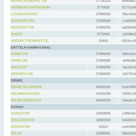
HENRICHENBURG UW
27700133
e6b68bc2
HERBRUM HAFENDAMM
3770030
8177a148
LÜDINGHAUSEN
27800020
f5bc4a51
MÜNSTER OW
27800040
ccd3e8f1
MÜNSTER UW
27800030
ed260406
RHEDE
3770040
16508b11
VERSEN TRENNSPITZE
25463
0024cc40
DATTELN-HAMM-KANAL
HAMM OW
27800060
4dbce62d
HAMM UW
27800080
4ef9dd9c
WALTROP
27800090
facc5c16
WERRIES OW
27800050
d31767ef
DIEMEL
DIEMELTALSPERRE
44100104
5cdc6555
HELMINGHAUSEN
44100206
33092c28
WILHELMSBRÜCKE
44100024
7deedc21
DONAU
ACHLEITEN
10094006
c389c9e2
DEGGENDORF
10081004
53d40547
DÜRNSTEIN
42012
ce4e3050
ERLAU
10096001
99619dc5