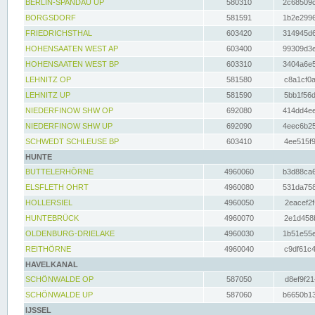
BERLIN-SPANDAU UP
580310
2c68509c
BORGSDORF
581591
1b2e2996
FRIEDRICHSTHAL
603420
314945d6
HOHENSAATEN WEST AP
603400
99309d3e
HOHENSAATEN WEST BP
603310
3404a6e5
LEHNITZ OP
581580
c8a1cf0a
LEHNITZ UP
581590
5bb1f56d
NIEDERFINOW SHW OP
692080
414dd4ee
NIEDERFINOW SHW UP
692090
4eec6b25
SCHWEDT SCHLEUSE BP
603410
4ee515f9
HUNTE
BUTTELERHÖRNE
4960060
b3d88ca6
ELSFLETH OHRT
4960080
531da758
HOLLERSIEL
4960050
2eacef2f
HUNTEBRÜCK
4960070
2e1d458b
OLDENBURG-DRIELAKE
4960030
1b51e55e
REITHÖRNE
4960040
c9df61c4
HAVELKANAL
SCHÖNWALDE OP
587050
d8ef9f21
SCHÖNWALDE UP
587060
b6650b13
IJSSEL