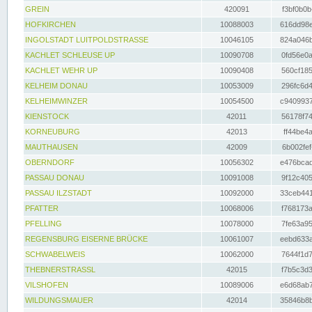
GREIN
420091
f3bf0b0b
HOFKIRCHEN
10088003
616dd98e
INGOLSTADT LUITPOLDSTRASSE
10046105
824a046b
KACHLET SCHLEUSE UP
10090708
0fd56e0a
KACHLET WEHR UP
10090408
560cf185
KELHEIM DONAU
10053009
296fc6d4
KELHEIMWINZER
10054500
c9409937
KIENSTOCK
42011
56178f74
KORNEUBURG
42013
ff44be4a
MAUTHAUSEN
42009
6b002fef
OBERNDORF
10056302
e476bcad
PASSAU DONAU
10091008
9f12c405
PASSAU ILZSTADT
10092000
33ceb441
PFATTER
10068006
f768173a
PFELLING
10078000
7fe63a95
REGENSBURG EISERNE BRÜCKE
10061007
eebd633a
SCHWABELWEIS
10062000
7644f1d7
THEBNERSTRASSL
42015
f7b5c3d3
VILSHOFEN
10089006
e6d68ab7
WILDUNGSMAUER
42014
35846b8b