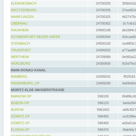
KLEINHEUBACH
24700200
355b02d2
KROTZENBURG
24700335
27eed51b
MAINFLINGEN
24700325
4627475d
OBERNAU
24700302
3c7cfb10
RAUNHEIM
24900108
db1684c1
SCHWEINFURT NEUER HAFEN
24300304
42ecae60
STEINBACH
24500100
1ed983c3
TRUNSTADT
24300202
a77aad00
WERTHEIM
24709089
0e065a22
WÜRZBURG
24300600
915d76e1
MAIN-DONAU-KANAL
BAMBERG
24300042
ff02f181
RIEDENBURG_UP
13409200
4a69e82e
MÜRITZ-ELDE-WASSERSTRASSE
BARKOW OP
596100
06d86c6b
BOBZIN OP
596120
faefa284
BUROW
5961601
a68cf527
DÖMITZ OP
596450
ec8188ee
DÖMITZ UP
596460
ad3a51da
ELDENA OP
596370
0fab94c7