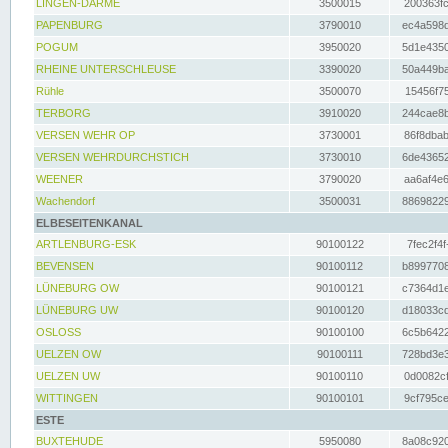
LINGEN-DARME
3500015
200363fc
PAPENBURG
3790010
ec4a598d
POGUM
3950020
5d1e4350
RHEINE UNTERSCHLEUSE
3390020
50a449ba
Rühle
3500070
15456f75
TERBORG
3910020
244cae8b
VERSEN WEHR OP
3730001
86f8dbab
VERSEN WEHRDURCHSTICH
3730010
6de43652
WEENER
3790020
aa6af4e6
Wachendorf
3500031
88698229
ELBESEITENKANAL
ARTLENBURG-ESK
90100122
7fec2f4f
BEVENSEN
90100112
b8997708
LÜNEBURG OW
90100121
c7364d1e
LÜNEBURG UW
90100120
d18033cd
OSLOSS
90100100
6c5b6422
UELZEN OW
90100111
728bd3e3
UELZEN UW
90100110
0d0082cf
WITTINGEN
90100101
9cf795ce
ESTE
BUXTEHUDE
5950080
8a08c920