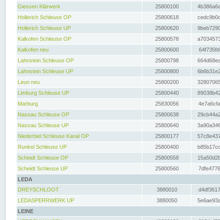
Giessen Klärwerk
25800100
4b386a6a
Hollerich Schleuse OP
25800618
cedc9b0c
Hollerich Schleuse UP
25800620
9beb7290
Kalkofen Schleuse OP
25800578
a7034573
Kalkofen neu
25800600
64f735fd
Lahnstein Schleuse OP
25800798
664d68ea
Lahnstein Schleuse UP
25800800
6b6b31e2
Leun neu
25800200
32807065
Limburg Schleuse UP
25800440
89038b42
Marburg
25830056
4e7a6cfa
Nassau Schleuse OP
25800638
29cb44a2
Nassau Schleuse UP
25800640
3a90a346
Niederbiel Schleuse Kanal OP
25800177
57c8e437
Runkel Schleuse UP
25800400
b85b17cc
Scheidt Schleuse OP
25800558
15a50d2b
Scheidt Schleuse UP
25800560
7dfe4776
LEDA
DREYSCHLOOT
3880010
d4df3617
LEDASPERRWERK UP
3880050
5e6ae93a
LEINE