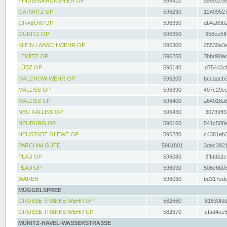
FINDENWIRUNSHIER OP
596410
a5902c55
GARWITZ UP
596230
12499527
GRABOW OP
596330
db4a69b2
GÜRITZ OP
596350
956ce5ff
KLEIN LAASCH WEHR OP
596300
25530a3e
LEWITZ OP
596250
7bbd90ad
LÜBZ OP
596140
d75442cf
MALCHOW WEHR OP
596200
bccaacb3
MALLISS OP
596390
497c29ee
MALLISS UP
596400
a64918a6
NEU KALLISS OP
596430
30739ff3
NEUBURG OP
596160
541c508a
NEUSTADT GLEWE OP
596280
c4381eb3
PARCHIM GÜTE
5961801
3dec3921
PLAU OP
596080
3ffddb2c
PLAU UP
596090
506e6b03
WAREN
596030
bd317edd
MÜGGELSPREE
GROSSE TRÄNKE WEHR OP
582660
81630fdd
GROSSE TRÄNKE WEHR UP
582670
cfad4ee5
MÜRITZ-HAVEL-WASSERSTRASSE