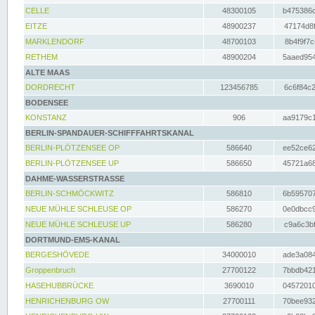
CELLE
48300105
b475386c
EITZE
48900237
47174d8f
MARKLENDORF
48700103
8b4f9f7c
RETHEM
48900204
5aaed954
ALTE MAAS
DORDRECHT
123456785
6c6f84c2
BODENSEE
KONSTANZ
906
aa9179c1
BERLIN-SPANDAUER-SCHIFFFAHRTSKANAL
BERLIN-PLÖTZENSEE OP
586640
ee52ce62
BERLIN-PLÖTZENSEE UP
586650
45721a68
DAHME-WASSERSTRASSE
BERLIN-SCHMÖCKWITZ
586810
6b595707
NEUE MÜHLE SCHLEUSE OP
586270
0e0dbcc9
NEUE MÜHLE SCHLEUSE UP
586280
c9a6c3bf
DORTMUND-EMS-KANAL
BERGESHÖVEDE
34000010
ade3a084
Groppenbruch
27700122
7bbdb421
HASEHUBBRÜCKE
3690010
04572010
HENRICHENBURG OW
27700111
70bee932