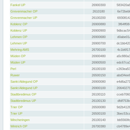
Fankel UP
26900300
583420a8
Grevenmacher OP
2610180
6e72bebf
Grevenmacher UP
26100200
69308142
Koblenz OP
26900880
3f64ff08
Koblenz UP
26900900
9dbcac54
Lehmen OP
26900680
d0abe01a
Lehmen UP
26900700
dc1bb420
Mehring AMS
26700100
4c1b6f17
Müden OP
26900480
a5c880a3
Müden UP
26900500
edc67ca3
Perl
26100100
c263ea53
Ruwer
26500150
abd34ee6
Sankt Aldegund OP
26900080
e4d6a271
Sankt Aldegund UP
26900100
20640279
Stadtbredimus OP
26100110
cceb7060
Stadtbredimus UP
26100130
dfdf753b
Trier OP
26500080
9d2b4126
Trier UP
26500100
3bec53ca
Wincheringen
26100140
bb5560fc
Wintrich OP
26700380
cb4789e4