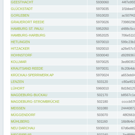
GEESTHACHT
5930060
44f7e955
GLÜCKSTADT
5970035
1f1bbed7
GORLEBEN
5910020
ac507f42
GRAUERORT REEDE
5970026
7398029b
HAMBURG ST. PAULI
5952050
d488c5cc
HAMBURG-HARBURG
5952025
706e5110
HETLINGEN
5970010
599c23b1
HITZACKER
5920010
a26e57c9
HOHNSTORF
5930040
d9289367
KOLLMAR
5970025
3ed90357
KRAUTSAND REEDE
5970031
8c20b4dc
KRÜCKAU-SPERRWERK AP
5970024
a653eb04
LENZEN
503120
c80a4f21
LÜHORT
5960010
8d18d129
MAGDEBURG-BUCKAU
502170
b8567c1e
MAGDEBURG-STROMBRÜCKE
502180
ccccb57f
MEISSEN
501080
24440872
MÜGGENDORF
503070
48f2661f
MÜHLBERG
501160
16b9b4e7
NEU DARCHAU
5930010
67d6e882
NIEGRIPP AP
502240
3adf88fd