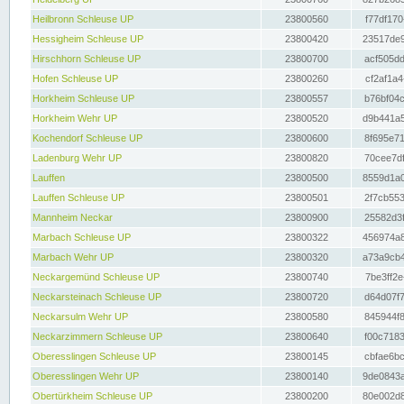
Heilbronn Schleuse UP
23800560
f77df170
Hessigheim Schleuse UP
23800420
23517de9
Hirschhorn Schleuse UP
23800700
acf505dd
Hofen Schleuse UP
23800260
cf2af1a4
Horkheim Schleuse UP
23800557
b76bf04c
Horkheim Wehr UP
23800520
d9b441a5
Kochendorf Schleuse UP
23800600
8f695e71
Ladenburg Wehr UP
23800820
70cee7df
Lauffen
23800500
8559d1a0
Lauffen Schleuse UP
23800501
2f7cb553
Mannheim Neckar
23800900
25582d3f
Marbach Schleuse UP
23800322
456974a8
Marbach Wehr UP
23800320
a73a9cb4
Neckargemünd Schleuse UP
23800740
7be3ff2e
Neckarsteinach Schleuse UP
23800720
d64d07f7
Neckarsulm Wehr UP
23800580
845944f8
Neckarzimmern Schleuse UP
23800640
f00c7183
Oberesslingen Schleuse UP
23800145
cbfae6bc
Oberesslingen Wehr UP
23800140
9de0843a
Obertürkheim Schleuse UP
23800200
80e002d8