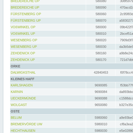
BREDEREICHE OP
580080
308f5979
BREDEREICHE UP
580090
470acd2a
FÜRSTENBERG OP
580060
2c95f83d
FÜRSTENBERG UP
580070
a5830277
VOßWINKEL OP
580000
09b422f7
VOßWINKEL UP
580010
2bcef51a
WESENBERG OP
580020
7909d3f7
WESENBERG UP
580030
da3b5de9
ZEHDENICK OP
580160
a9b8e24c
ZEHDENICK UP
580170
721d7dbf
ORKE
DALWIGKSTHAL
42840453
f0f78cc4
KLEINES HAFF
KARLSHAGEN
9690085
f53bb77f
KARNIN
9690084
da893bbd
UECKERMÜNDE
9690088
c1588dcc
WOLGAST
9650080
b327e35c
OSTE
BELUM
5980060
a9e93be0
BREMERVÖRDE UW
5980010
cf8a3ea2
HECHTHAUSEN
5980030
e5e02890