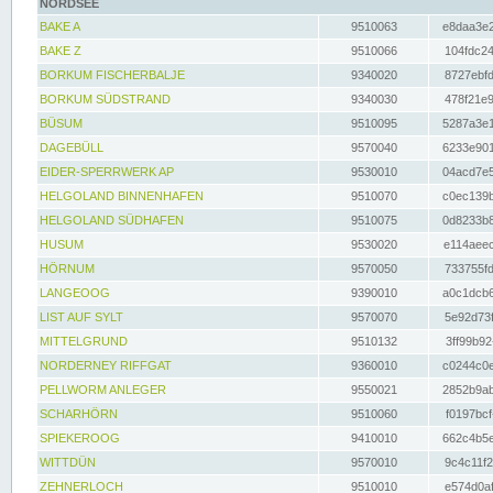
NORDSEE
BAKE A
9510063
e8daa3e2
BAKE Z
9510066
104fdc24
BORKUM FISCHERBALJE
9340020
8727ebfd
BORKUM SÜDSTRAND
9340030
478f21e9
BÜSUM
9510095
5287a3e1
DAGEBÜLL
9570040
6233e901
EIDER-SPERRWERK AP
9530010
04acd7e5
HELGOLAND BINNENHAFEN
9510070
c0ec139b
HELGOLAND SÜDHAFEN
9510075
0d8233b8
HUSUM
9530020
e114aeec
HÖRNUM
9570050
733755fd
LANGEOOG
9390010
a0c1dcb6
LIST AUF SYLT
9570070
5e92d73f
MITTELGRUND
9510132
3ff99b92
NORDERNEY RIFFGAT
9360010
c0244c0e
PELLWORM ANLEGER
9550021
2852b9ab
SCHARHÖRN
9510060
f0197bcf
SPIEKEROOG
9410010
662c4b5e
WITTDÜN
9570010
9c4c11f2
ZEHNERLOCH
9510010
e574d0af