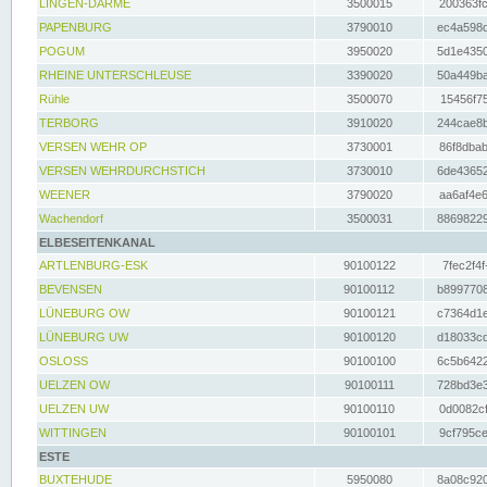
LINGEN-DARME
3500015
200363fc
PAPENBURG
3790010
ec4a598d
POGUM
3950020
5d1e4350
RHEINE UNTERSCHLEUSE
3390020
50a449ba
Rühle
3500070
15456f75
TERBORG
3910020
244cae8b
VERSEN WEHR OP
3730001
86f8dbab
VERSEN WEHRDURCHSTICH
3730010
6de43652
WEENER
3790020
aa6af4e6
Wachendorf
3500031
88698229
ELBESEITENKANAL
ARTLENBURG-ESK
90100122
7fec2f4f
BEVENSEN
90100112
b8997708
LÜNEBURG OW
90100121
c7364d1e
LÜNEBURG UW
90100120
d18033cd
OSLOSS
90100100
6c5b6422
UELZEN OW
90100111
728bd3e3
UELZEN UW
90100110
0d0082cf
WITTINGEN
90100101
9cf795ce
ESTE
BUXTEHUDE
5950080
8a08c920