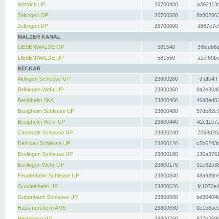
Wintrich UP
26700400
a392113c
Zeltingen OP
26700580
8b802863
Zeltingen UP
26700600
d867e7e9
MALZER KANAL
LIEBENWALDE OP
581540
3f8ceb6d
LIEBENWALDE UP
581550
a1cf60be
NECKAR
Aldingen Schleuse UP
23800280
dfdfb4ff
Beihingen Wehr UP
23800360
8a2e3048
Besigheim SKA
23800460
46d8ed02
Besigheim Schleuse UP
23800480
57db82c7
Besigheim Wehr UP
23800440
42c11b7a
Cannstatt Schleuse UP
23800240
7068d262
Deizisau Schleuse UP
23800120
c5b6243d
Esslingen Schleuse UP
23800180
130a3761
Esslingen Wehr OP
23800176
31c32a38
Feudenheim Schleuse UP
23800840
48a939b9
Gundelsheim UP
23800620
fc1072e4
Guttenbach Schleuse UP
23800660
bd36404b
Hassmersheim AMS
23800630
0e1b8ae0
Heidelberg UP
23800760
827b2685