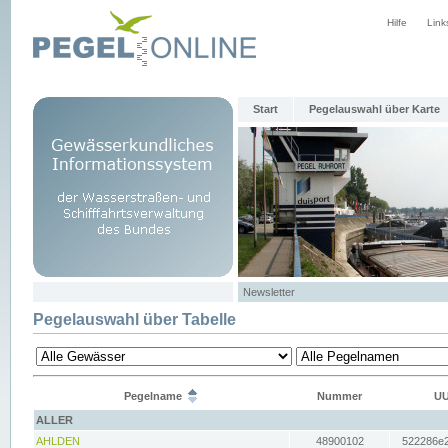
Hilfe
Link
Start
Pegelauswahl über Karte
Newsletter
Pegelauswahl über Tabelle
Pegelname
Nummer
UU
ALLER
AHLDEN
48900102
522286e2