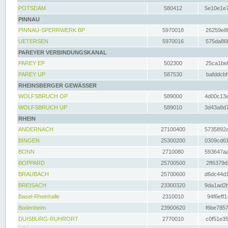
POTSDAM
580412
5e10e1e7
PINNAU
PINNAU-SPERRWERK BP
5970018
26259e8f
UETERSEN
5970016
575da86f
PAREYER VERBINDUNGSKANAL
PAREY EP
502300
25ca1bef
PAREY UP
587530
bafddcbf
RHEINSBERGER GEWÄSSER
WOLFSBRUCH OP
589000
4d00c13e
WOLFSBRUCH UP
589010
3d43a8d7
RHEIN
ANDERNACH
27100400
5735892a
BINGEN
25300200
0309cd61
BONN
2710080
593647aa
BOPPARD
25700500
2ff6379d
BRAUBACH
25700600
d6dc44d1
BREISACH
23300320
9da1ad2b
Basel-Rheinhalle
2310010
94f6eff1
Bodenheim
23900620
f6be7857
DUISBURG-RUHRORT
2770010
c0f51e35