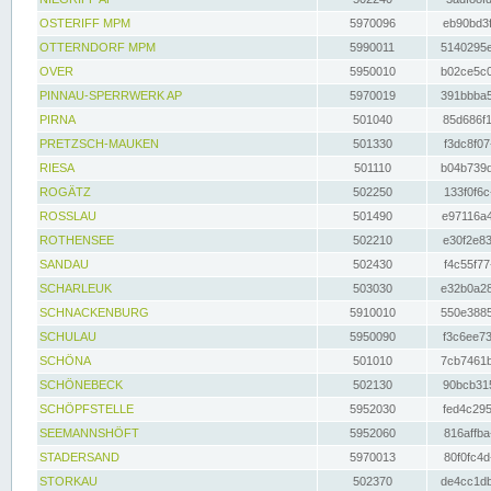
OSTERIFF MPM
5970096
eb90bd3f
OTTERNDORF MPM
5990011
5140295e
OVER
5950010
b02ce5c0
PINNAU-SPERRWERK AP
5970019
391bbba5
PIRNA
501040
85d686f1
PRETZSCH-MAUKEN
501330
f3dc8f07
RIESA
501110
b04b739d
ROGÄTZ
502250
133f0f6c
ROSSLAU
501490
e97116a4
ROTHENSEE
502210
e30f2e83
SANDAU
502430
f4c55f77
SCHARLEUK
503030
e32b0a28
SCHNACKENBURG
5910010
550e3885
SCHULAU
5950090
f3c6ee73
SCHÖNA
501010
7cb7461b
SCHÖNEBECK
502130
90bcb315
SCHÖPFSTELLE
5952030
fed4c295
SEEMANNSHÖFT
5952060
816affba
STADERSAND
5970013
80f0fc4d
STORKAU
502370
de4cc1db