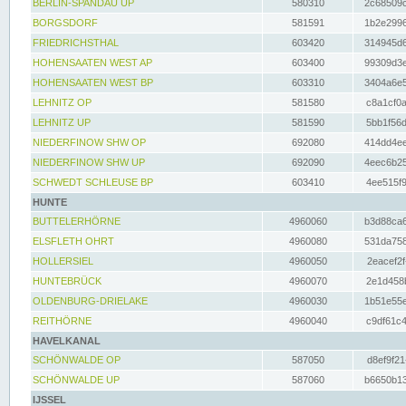
BERLIN-SPANDAU UP
580310
2c68509c
BORGSDORF
581591
1b2e2996
FRIEDRICHSTHAL
603420
314945d6
HOHENSAATEN WEST AP
603400
99309d3e
HOHENSAATEN WEST BP
603310
3404a6e5
LEHNITZ OP
581580
c8a1cf0a
LEHNITZ UP
581590
5bb1f56d
NIEDERFINOW SHW OP
692080
414dd4ee
NIEDERFINOW SHW UP
692090
4eec6b25
SCHWEDT SCHLEUSE BP
603410
4ee515f9
HUNTE
BUTTELERHÖRNE
4960060
b3d88ca6
ELSFLETH OHRT
4960080
531da758
HOLLERSIEL
4960050
2eacef2f
HUNTEBRÜCK
4960070
2e1d458b
OLDENBURG-DRIELAKE
4960030
1b51e55e
REITHÖRNE
4960040
c9df61c4
HAVELKANAL
SCHÖNWALDE OP
587050
d8ef9f21
SCHÖNWALDE UP
587060
b6650b13
IJSSEL