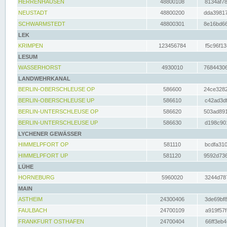
HERRENHAUSEN
48800108
8134af78
NEUSTADT
48800200
dda39817
SCHWARMSTEDT
48800301
8e16bd66
LEK
KRIMPEN
123456784
f5c96f13
LESUM
WASSERHORST
4930010
76844306
LANDWEHRKANAL
BERLIN-OBERSCHLEUSE OP
586600
24ce3282
BERLIN-OBERSCHLEUSE UP
586610
c42ad3df
BERLIN-UNTERSCHLEUSE OP
586620
503ad891
BERLIN-UNTERSCHLEUSE UP
586630
d198c901
LYCHENER GEWÄSSER
HIMMELPFORT OP
581110
bcdfa310
HIMMELPFORT UP
581120
9592d736
LÜHE
HORNEBURG
5960020
3244d787
MAIN
ASTHEIM
24300406
3de69bf8
FAULBACH
24700109
a919f57f
FRANKFURT OSTHAFEN
24700404
66ff3eb4