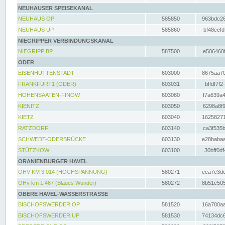
NEUHAUSER SPEISEKANAL
NEUHAUS OP
585850
963bdc26
NEUHAUS UP
585860
bf48cefd
NIEGRIPPER VERBINDUNGSKANAL
NIEGRIPP BP
587500
e506460f
ODER
EISENHÜTTENSTADT
603000
8675aa70
FRANKFURT1 (ODER)
603031
bffdf7f2
HOHENSAATEN-FINOW
603080
f7a639a4
KIENITZ
603050
6298a8f9
KIETZ
603040
16258271
RATZDORF
603140
ca3f535b
SCHWEDT-ODERBRÜCKE
603130
e28babaa
STÜTZKOW
603100
30bff0df
ORANIENBURGER HAVEL
OHV KM 3.014 (HOCHSPANNUNG)
580271
eea7e3dc
OHv km 1.467 (Blaues Wunder)
580272
8b51c505
OBERE HAVEL-WASSERSTRASSE
BISCHOFSWERDER OP
581520
16a780aa
BISCHOFSWERDER UP
581530
74134dc6