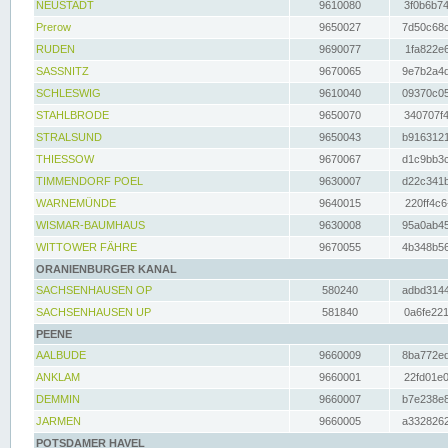
NEUSTADT
9610080
3f0b6b74
Prerow
9650027
7d50c68c
RUDEN
9690077
1fa822e6
SASSNITZ
9670065
9e7b2a4d
SCHLESWIG
9610040
09370c05
STAHLBRODE
9650070
340707f4
STRALSUND
9650043
b9163121
THIESSOW
9670067
d1c9bb3c
TIMMENDORF POEL
9630007
d22c341b
WARNEMÜNDE
9640015
220ff4c6
WISMAR-BAUMHAUS
9630008
95a0ab45
WITTOWER FÄHRE
9670055
4b348b56
ORANIENBURGER KANAL
SACHSENHAUSEN OP
580240
adbd3144
SACHSENHAUSEN UP
581840
0a6fe221
PEENE
AALBUDE
9660009
8ba772ed
ANKLAM
9660001
22fd01e0
DEMMIN
9660007
b7e238e8
JARMEN
9660005
a3328262
POTSDAMER HAVEL