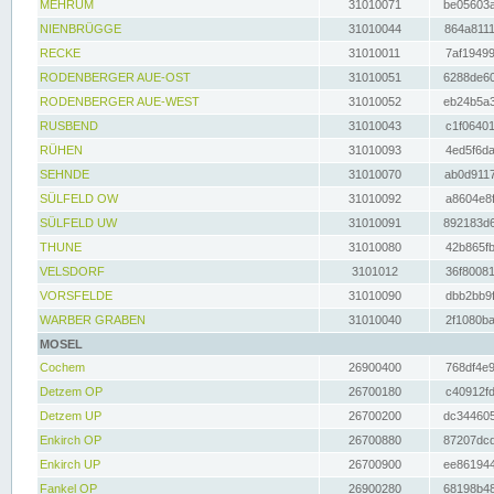
MEHRUM
31010071
be05603a
NIENBRÜGGE
31010044
864a8111
RECKE
31010011
7af19499
RODENBERGER AUE-OST
31010051
6288de60
RODENBERGER AUE-WEST
31010052
eb24b5a3
RUSBEND
31010043
c1f06401
RÜHEN
31010093
4ed5f6da
SEHNDE
31010070
ab0d9117
SÜLFELD OW
31010092
a8604e8f
SÜLFELD UW
31010091
892183d6
THUNE
31010080
42b865fb
VELSDORF
3101012
36f80081
VORSFELDE
31010090
dbb2bb9f
WARBER GRABEN
31010040
2f1080ba
MOSEL
Cochem
26900400
768df4e9
Detzem OP
26700180
c40912fd
Detzem UP
26700200
dc344605
Enkirch OP
26700880
87207dcd
Enkirch UP
26700900
ee861944
Fankel OP
26900280
68198b48