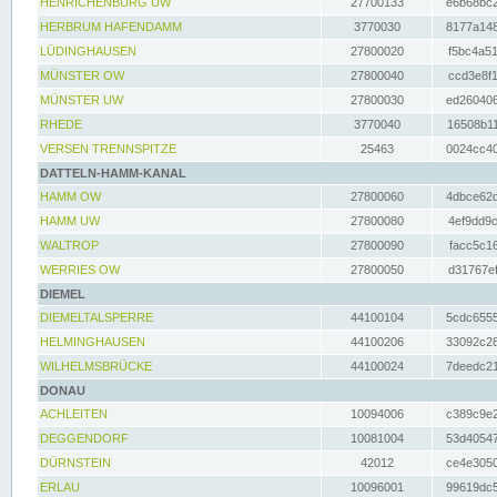
HENRICHENBURG UW
27700133
e6b68bc2
HERBRUM HAFENDAMM
3770030
8177a148
LÜDINGHAUSEN
27800020
f5bc4a51
MÜNSTER OW
27800040
ccd3e8f1
MÜNSTER UW
27800030
ed260406
RHEDE
3770040
16508b11
VERSEN TRENNSPITZE
25463
0024cc40
DATTELN-HAMM-KANAL
HAMM OW
27800060
4dbce62d
HAMM UW
27800080
4ef9dd9c
WALTROP
27800090
facc5c16
WERRIES OW
27800050
d31767ef
DIEMEL
DIEMELTALSPERRE
44100104
5cdc6555
HELMINGHAUSEN
44100206
33092c28
WILHELMSBRÜCKE
44100024
7deedc21
DONAU
ACHLEITEN
10094006
c389c9e2
DEGGENDORF
10081004
53d40547
DÜRNSTEIN
42012
ce4e3050
ERLAU
10096001
99619dc5