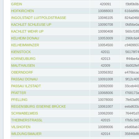
GREIN
420091
f3bf0b0b
HOFKIRCHEN
10088003
616dd98e
INGOLSTADT LUITPOLDSTRASSE
10046105
824a046b
KACHLET SCHLEUSE UP
10090708
0fd56e0a
KACHLET WEHR UP
10090408
560cf185
KELHEIM DONAU
10053009
296fc6d4
KELHEIMWINZER
10054500
c9409937
KIENSTOCK
42011
56178f74
KORNEUBURG
42013
ff44be4a
MAUTHAUSEN
42009
6b002fef
OBERNDORF
10056302
e476bcad
PASSAU DONAU
10091008
9f12c405
PASSAU ILZSTADT
10092000
33ceb441
PFATTER
10068006
f768173a
PFELLING
10078000
7fe63a95
REGENSBURG EISERNE BRÜCKE
10061007
eebd633a
SCHWABELWEIS
10062000
7644f1d7
THEBNERSTRASSL
42015
f7b5c3d3
VILSHOFEN
10089006
e6d68ab7
WILDUNGSMAUER
42014
35846b8b