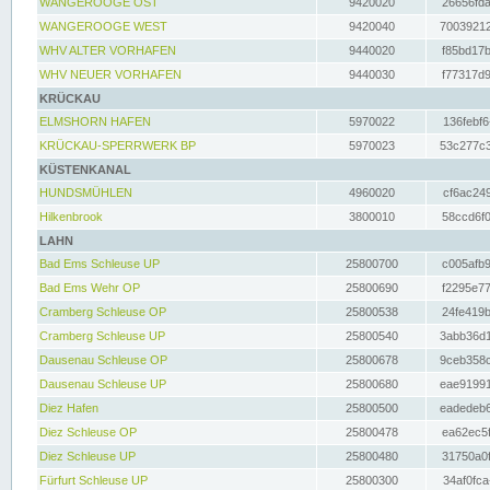
WANGEROOGE OST
9420020
26656fda
WANGEROOGE WEST
9420040
70039212
WHV ALTER VORHAFEN
9440020
f85bd17b
WHV NEUER VORHAFEN
9440030
f77317d9
KRÜCKAU
ELMSHORN HAFEN
5970022
136febf6
KRÜCKAU-SPERRWERK BP
5970023
53c277c3
KÜSTENKANAL
HUNDSMÜHLEN
4960020
cf6ac249
Hilkenbrook
3800010
58ccd6f0
LAHN
Bad Ems Schleuse UP
25800700
c005afb9
Bad Ems Wehr OP
25800690
f2295e77
Cramberg Schleuse OP
25800538
24fe419b
Cramberg Schleuse UP
25800540
3abb36d1
Dausenau Schleuse OP
25800678
9ceb358c
Dausenau Schleuse UP
25800680
eae91991
Diez Hafen
25800500
eadedeb6
Diez Schleuse OP
25800478
ea62ec5f
Diez Schleuse UP
25800480
31750a0f
Fürfurt Schleuse UP
25800300
34af0fca