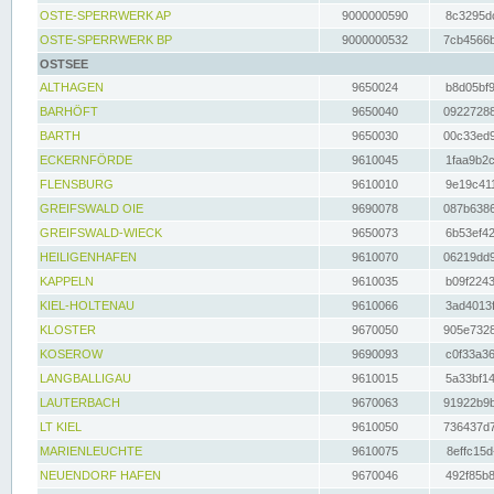
OSTE-SPERRWERK AP
9000000590
8c3295dc
OSTE-SPERRWERK BP
9000000532
7cb4566b
OSTSEE
ALTHAGEN
9650024
b8d05bf9
BARHÖFT
9650040
09227288
BARTH
9650030
00c33ed9
ECKERNFÖRDE
9610045
1faa9b2c
FLENSBURG
9610010
9e19c411
GREIFSWALD OIE
9690078
087b6386
GREIFSWALD-WIECK
9650073
6b53ef42
HEILIGENHAFEN
9610070
06219dd9
KAPPELN
9610035
b09f2243
KIEL-HOLTENAU
9610066
3ad4013f
KLOSTER
9670050
905e7328
KOSEROW
9690093
c0f33a36
LANGBALLIGAU
9610015
5a33bf14
LAUTERBACH
9670063
91922b9b
LT KIEL
9610050
736437d7
MARIENLEUCHTE
9610075
8effc15d
NEUENDORF HAFEN
9670046
492f85b8