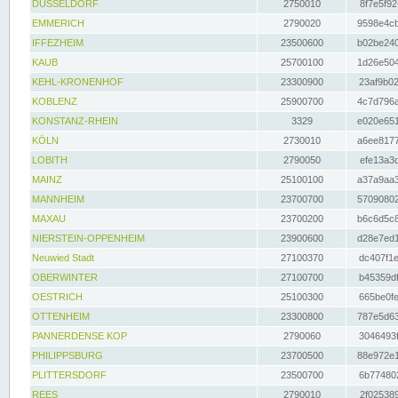
DÜSSELDORF
2750010
8f7e5f92
EMMERICH
2790020
9598e4cb
IFFEZHEIM
23500600
b02be240
KAUB
25700100
1d26e504
KEHL-KRONENHOF
23300900
23af9b02
KOBLENZ
25900700
4c7d796a
KONSTANZ-RHEIN
3329
e020e651
KÖLN
2730010
a6ee8177
LOBITH
2790050
efe13a3d
MAINZ
25100100
a37a9aa3
MANNHEIM
23700700
57090802
MAXAU
23700200
b6c6d5c8
NIERSTEIN-OPPENHEIM
23900600
d28e7ed1
Neuwied Stadt
27100370
dc407f1e
OBERWINTER
27100700
b45359df
OESTRICH
25100300
665be0fe
OTTENHEIM
23300800
787e5d63
PANNERDENSE KOP
2790060
3046493f
PHILIPPSBURG
23700500
88e972e1
PLITTERSDORF
23500700
6b774802
REES
2790010
2f025389