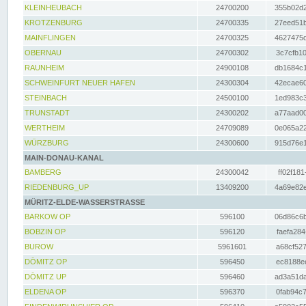
KLEINHEUBACH
24700200
355b02d2
KROTZENBURG
24700335
27eed51b
MAINFLINGEN
24700325
4627475d
OBERNAU
24700302
3c7cfb10
RAUNHEIM
24900108
db1684c1
SCHWEINFURT NEUER HAFEN
24300304
42ecae60
STEINBACH
24500100
1ed983c3
TRUNSTADT
24300202
a77aad00
WERTHEIM
24709089
0e065a22
WÜRZBURG
24300600
915d76e1
MAIN-DONAU-KANAL
BAMBERG
24300042
ff02f181
RIEDENBURG_UP
13409200
4a69e82e
MÜRITZ-ELDE-WASSERSTRASSE
BARKOW OP
596100
06d86c6b
BOBZIN OP
596120
faefa284
BUROW
5961601
a68cf527
DÖMITZ OP
596450
ec8188ee
DÖMITZ UP
596460
ad3a51da
ELDENA OP
596370
0fab94c7