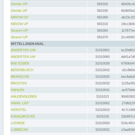
Diemitz OP
581020
d6426c42
Diemitz UP
581030
6b3b55e2
MIROW OP
581000
ab13c115
MIROW UP
581010
19cc3b9a
Strasen OP
581060
117877ec
Strasen UP
581070
2cc40997
MITTELLANDKANAL
ANDERTEN OW
31010061
bc20d819
ANDERTEN UW
31010060
dd41a7d6
BAD ESSEN
31010030
6760b547
BERENBUSCH
31010042
d2c8f60e
BRAMSCHE
31010020
bec8a6a5
BROXTEN
31010032
1125a391
HAHLEN
31010041
ac970eb0
HALDENSLEBEN
3101013
90d92801
HANN. LIST
31010062
27dfd137
HÖRSTEL
31010010
6c7c180f
KANALBRÜCKE
3101018
32b997c2
LOHNDE
31010050
516c4814
LÜBBECKE
31010031
c2aa9164