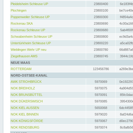
Pleidelsheim Schleuse UP
23800400
6e183f4b
Plochingen
23800100
be7ce40e
Poppenweiler Schleuse UP
23800300
f4854a4c
Rockenau SKA
23800690
4c00a166
Rockenau Schleuse UP
23800680
5ab4f00f
Schwabenheim Schleuse UP
23800800
ec9d3a4d
Untertürkheim Schleuse UP
23800220
a5ca02fb
Wieblingen Wehr UP neu
23800780
66d887a6
Ziegelhausen AMS
23800745
3944c1fd
NEUE MAAS
ROTTERDAM
123456786
a269e3be
NORD-OSTSEE-KANAL
AWK STROHBRÜCK
5970069
0e192297
NOK BREIHOLZ
5970075
4a904d59
NOK BRUNSBÜTTEL
5970091
85fc0dac
NOK DÜKERSWISCH
5970085
3954300d
NOK KIEL AUSSEN
5650068
6dc44585
NOK KIEL BINNEN
5979020
8af24d6a
NOK KÖNIGSFÖRDE
5970067
d0ec2790
NOK RENDSBURG
5970074
8c8afb56