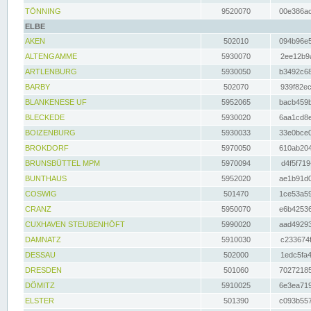
TÖNNING
9520070
00e386ac
ELBE
AKEN
502010
094b96e5
ALTENGAMME
5930070
2ee12b9a
ARTLENBURG
5930050
b3492c68
BARBY
502070
939f82ec
BLANKENESE UF
5952065
bacb459b
BLECKEDE
5930020
6aa1cd8e
BOIZENBURG
5930033
33e0bce0
BROKDORF
5970050
610ab204
BRUNSBÜTTEL MPM
5970094
d4f5f719
BUNTHAUS
5952020
ae1b91d0
COSWIG
501470
1ce53a59
CRANZ
5950070
e6b42536
CUXHAVEN STEUBENHÖFT
5990020
aad49293
DAMNATZ
5910030
c233674f
DESSAU
502000
1edc5fa4
DRESDEN
501060
70272185
DÖMITZ
5910025
6e3ea719
ELSTER
501390
c093b557