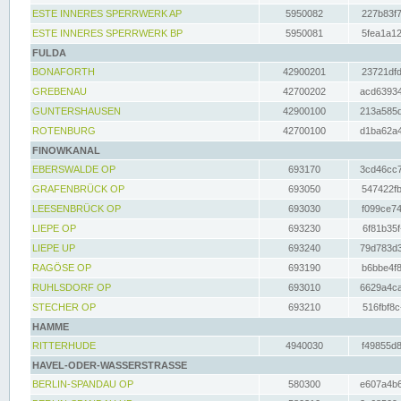
ESTE INNERES SPERRWERK AP
5950082
227b83f7
ESTE INNERES SPERRWERK BP
5950081
5fea1a12
FULDA
BONAFORTH
42900201
23721dfd
GREBENAU
42700202
acd63934
GUNTERSHAUSEN
42900100
213a585d
ROTENBURG
42700100
d1ba62a4
FINOWKANAL
EBERSWALDE OP
693170
3cd46cc7
GRAFENBRÜCK OP
693050
547422fb
LEESENBRÜCK OP
693030
f099ce74
LIEPE OP
693230
6f81b35f
LIEPE UP
693240
79d783d3
RAGÖSE OP
693190
b6bbe4f8
RUHLSDORF OP
693010
6629a4ca
STECHER OP
693210
516fbf8c
HAMME
RITTERHUDE
4940030
f49855d8
HAVEL-ODER-WASSERSTRASSE
BERLIN-SPANDAU OP
580300
e607a4b6