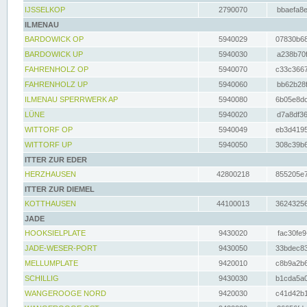
IJSSELKOP
2790070
bbaefa8e
ILMENAU
BARDOWICK OP
5940029
07830b68
BARDOWICK UP
5940030
a238b70f
FAHRENHOLZ OP
5940070
c33c3667
FAHRENHOLZ UP
5940060
bb62b28f
ILMENAU SPERRWERK AP
5940080
6b05e8dc
LÜNE
5940020
d7a8df36
WITTORF OP
5940049
eb3d4195
WITTORF UP
5940050
308c39b6
ITTER ZUR EDER
HERZHAUSEN
42800218
855205e7
ITTER ZUR DIEMEL
KOTTHAUSEN
44100013
36243256
JADE
HOOKSIELPLATE
9430020
fac30fe9
JADE-WESER-PORT
9430050
33bdec83
MELLUMPLATE
9420010
c8b9a2b6
SCHILLIG
9430030
b1cda5a0
WANGEROOGE NORD
9420030
c41d42b1