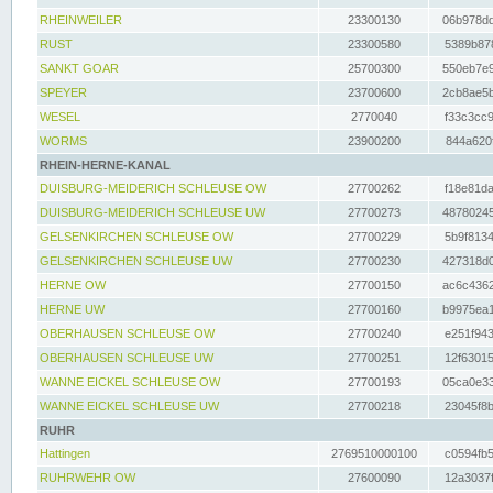
RHEINWEILER
23300130
06b978dd
RUST
23300580
5389b878
SANKT GOAR
25700300
550eb7e9
SPEYER
23700600
2cb8ae5b
WESEL
2770040
f33c3cc9
WORMS
23900200
844a620f
RHEIN-HERNE-KANAL
DUISBURG-MEIDERICH SCHLEUSE OW
27700262
f18e81da
DUISBURG-MEIDERICH SCHLEUSE UW
27700273
48780245
GELSENKIRCHEN SCHLEUSE OW
27700229
5b9f8134
GELSENKIRCHEN SCHLEUSE UW
27700230
427318d0
HERNE OW
27700150
ac6c4362
HERNE UW
27700160
b9975ea1
OBERHAUSEN SCHLEUSE OW
27700240
e251f943
OBERHAUSEN SCHLEUSE UW
27700251
12f63015
WANNE EICKEL SCHLEUSE OW
27700193
05ca0e33
WANNE EICKEL SCHLEUSE UW
27700218
23045f8b
RUHR
Hattingen
2769510000100
c0594fb5
RUHRWEHR OW
27600090
12a3037f