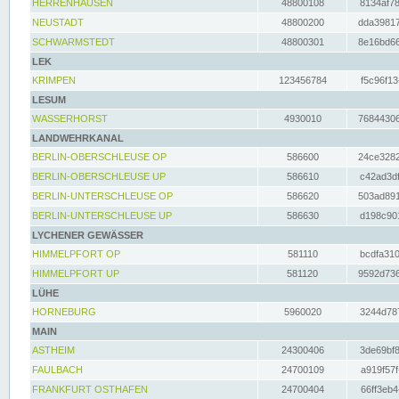
HERRENHAUSEN
48800108
8134af78
NEUSTADT
48800200
dda39817
SCHWARMSTEDT
48800301
8e16bd66
LEK
KRIMPEN
123456784
f5c96f13
LESUM
WASSERHORST
4930010
76844306
LANDWEHRKANAL
BERLIN-OBERSCHLEUSE OP
586600
24ce3282
BERLIN-OBERSCHLEUSE UP
586610
c42ad3df
BERLIN-UNTERSCHLEUSE OP
586620
503ad891
BERLIN-UNTERSCHLEUSE UP
586630
d198c901
LYCHENER GEWÄSSER
HIMMELPFORT OP
581110
bcdfa310
HIMMELPFORT UP
581120
9592d736
LÜHE
HORNEBURG
5960020
3244d787
MAIN
ASTHEIM
24300406
3de69bf8
FAULBACH
24700109
a919f57f
FRANKFURT OSTHAFEN
24700404
66ff3eb4