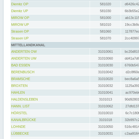
Diemitz OP
581020
d6426c42
Diemitz UP
581030
6b3b55e2
MIROW OP
581000
ab13c115
MIROW UP
581010
19cc3b9a
Strasen OP
581060
117877ec
Strasen UP
581070
2cc40997
MITTELLANDKANAL
ANDERTEN OW
31010061
bc20d819
ANDERTEN UW
31010060
dd41a7d6
BAD ESSEN
31010030
6760b547
BERENBUSCH
31010042
d2c8f60e
BRAMSCHE
31010020
bec8a6a5
BROXTEN
31010032
1125a391
HAHLEN
31010041
ac970eb0
HALDENSLEBEN
3101013
90d92801
HANN. LIST
31010062
27dfd137
HÖRSTEL
31010010
6c7c180f
KANALBRÜCKE
3101018
32b997c2
LOHNDE
31010050
516c4814
LÜBBECKE
31010031
c2aa9164