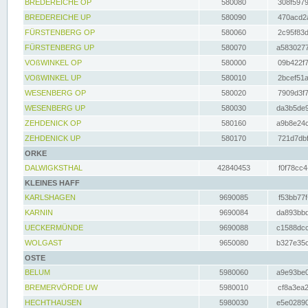
BREDEREICHE OP
580080
308f5979
BREDEREICHE UP
580090
470acd2a
FÜRSTENBERG OP
580060
2c95f83d
FÜRSTENBERG UP
580070
a5830277
VOßWINKEL OP
580000
09b422f7
VOßWINKEL UP
580010
2bcef51a
WESENBERG OP
580020
7909d3f7
WESENBERG UP
580030
da3b5de9
ZEHDENICK OP
580160
a9b8e24c
ZEHDENICK UP
580170
721d7dbf
ORKE
DALWIGKSTHAL
42840453
f0f78cc4
KLEINES HAFF
KARLSHAGEN
9690085
f53bb77f
KARNIN
9690084
da893bbd
UECKERMÜNDE
9690088
c1588dcc
WOLGAST
9650080
b327e35c
OSTE
BELUM
5980060
a9e93be0
BREMERVÖRDE UW
5980010
cf8a3ea2
HECHTHAUSEN
5980030
e5e02890