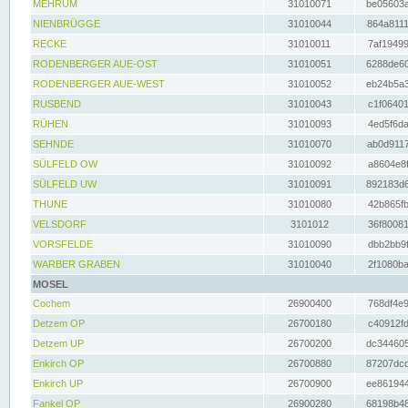
MEHRUM
31010071
be05603a
NIENBRÜGGE
31010044
864a8111
RECKE
31010011
7af19499
RODENBERGER AUE-OST
31010051
6288de60
RODENBERGER AUE-WEST
31010052
eb24b5a3
RUSBEND
31010043
c1f06401
RÜHEN
31010093
4ed5f6da
SEHNDE
31010070
ab0d9117
SÜLFELD OW
31010092
a8604e8f
SÜLFELD UW
31010091
892183d6
THUNE
31010080
42b865fb
VELSDORF
3101012
36f80081
VORSFELDE
31010090
dbb2bb9f
WARBER GRABEN
31010040
2f1080ba
MOSEL
Cochem
26900400
768df4e9
Detzem OP
26700180
c40912fd
Detzem UP
26700200
dc344605
Enkirch OP
26700880
87207dcd
Enkirch UP
26700900
ee861944
Fankel OP
26900280
68198b48