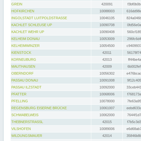
GREIN
420091
f3bf0b0b
HOFKIRCHEN
10088003
616dd98e
INGOLSTADT LUITPOLDSTRASSE
10046105
824a046b
KACHLET SCHLEUSE UP
10090708
0fd56e0a
KACHLET WEHR UP
10090408
560cf185
KELHEIM DONAU
10053009
296fc6d4
KELHEIMWINZER
10054500
c9409937
KIENSTOCK
42011
56178f74
KORNEUBURG
42013
ff44be4a
MAUTHAUSEN
42009
6b002fef
OBERNDORF
10056302
e476bcad
PASSAU DONAU
10091008
9f12c405
PASSAU ILZSTADT
10092000
33ceb441
PFATTER
10068006
f768173a
PFELLING
10078000
7fe63a95
REGENSBURG EISERNE BRÜCKE
10061007
eebd633a
SCHWABELWEIS
10062000
7644f1d7
THEBNERSTRASSL
42015
f7b5c3d3
VILSHOFEN
10089006
e6d68ab7
WILDUNGSMAUER
42014
35846b8b