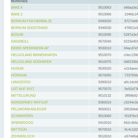
NORDSEE
BAKE A
9510063
e8daa3e2
BAKE Z
9510066
104fdc24
BORKUM FISCHERBALJE
9340020
8727ebfd
BORKUM SÜDSTRAND
9340030
478f21e9
BÜSUM
9510095
5287a3e1
DAGEBÜLL
9570040
6233e901
EIDER-SPERRWERK AP
9530010
04acd7e5
HELGOLAND BINNENHAFEN
9510070
c0ec139b
HELGOLAND SÜDHAFEN
9510075
0d8233b8
HUSUM
9530020
e114aeec
HÖRNUM
9570050
733755fd
LANGEOOG
9390010
a0c1dcb6
LIST AUF SYLT
9570070
5e92d73f
MITTELGRUND
9510132
3ff99b92
NORDERNEY RIFFGAT
9360010
c0244c0e
PELLWORM ANLEGER
9550021
2852b9ab
SCHARHÖRN
9510060
f0197bcf
SPIEKEROOG
9410010
662c4b5e
WITTDÜN
9570010
9c4c11f2
ZEHNERLOCH
9510010
e574d0af