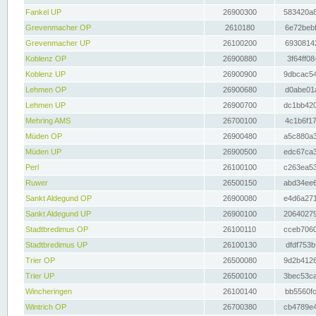
Fankel UP
26900300
583420a8
Grevenmacher OP
2610180
6e72bebf
Grevenmacher UP
26100200
69308142
Koblenz OP
26900880
3f64ff08
Koblenz UP
26900900
9dbcac54
Lehmen OP
26900680
d0abe01a
Lehmen UP
26900700
dc1bb420
Mehring AMS
26700100
4c1b6f17
Müden OP
26900480
a5c880a3
Müden UP
26900500
edc67ca3
Perl
26100100
c263ea53
Ruwer
26500150
abd34ee6
Sankt Aldegund OP
26900080
e4d6a271
Sankt Aldegund UP
26900100
20640279
Stadtbredimus OP
26100110
cceb7060
Stadtbredimus UP
26100130
dfdf753b
Trier OP
26500080
9d2b4126
Trier UP
26500100
3bec53ca
Wincheringen
26100140
bb5560fc
Wintrich OP
26700380
cb4789e4