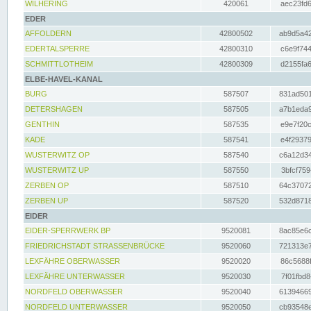
WILHERING
420061
aec23fd6
EDER
AFFOLDERN
42800502
ab9d5a42
EDERTALSPERRE
42800310
c6e9f744
SCHMITTLOTHEIM
42800309
d2155fa6
ELBE-HAVEL-KANAL
BURG
587507
831ad501
DETERSHAGEN
587505
a7b1eda9
GENTHIN
587535
e9e7f20c
KADE
587541
e4f29379
WUSTERWITZ OP
587540
c6a12d34
WUSTERWITZ UP
587550
3bfcf759
ZERBEN OP
587510
64c37072
ZERBEN UP
587520
532d8718
EIDER
EIDER-SPERRWERK BP
9520081
8ac85e6c
FRIEDRICHSTADT STRASSENBRÜCKE
9520060
721313e7
LEXFÄHRE OBERWASSER
9520020
86c5688f
LEXFÄHRE UNTERWASSER
9520030
7f01fbd8
NORDFELD OBERWASSER
9520040
61394669
NORDFELD UNTERWASSER
9520050
cb93548e