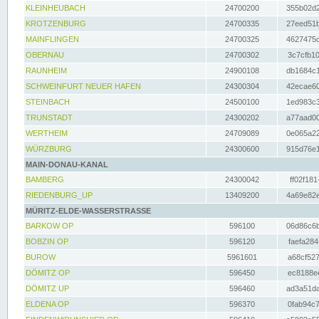
KLEINHEUBACH
24700200
355b02d2
KROTZENBURG
24700335
27eed51b
MAINFLINGEN
24700325
4627475d
OBERNAU
24700302
3c7cfb10
RAUNHEIM
24900108
db1684c1
SCHWEINFURT NEUER HAFEN
24300304
42ecae60
STEINBACH
24500100
1ed983c3
TRUNSTADT
24300202
a77aad00
WERTHEIM
24709089
0e065a22
WÜRZBURG
24300600
915d76e1
MAIN-DONAU-KANAL
BAMBERG
24300042
ff02f181
RIEDENBURG_UP
13409200
4a69e82e
MÜRITZ-ELDE-WASSERSTRASSE
BARKOW OP
596100
06d86c6b
BOBZIN OP
596120
faefa284
BUROW
5961601
a68cf527
DÖMITZ OP
596450
ec8188ee
DÖMITZ UP
596460
ad3a51da
ELDENA OP
596370
0fab94c7