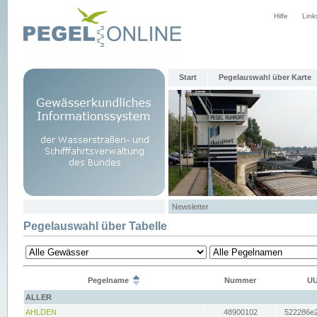
Hilfe
Link
Start
Pegelauswahl über Karte
Newsletter
Pegelauswahl über Tabelle
Pegelname
Nummer
UU
ALLER
AHLDEN
48900102
522286e2