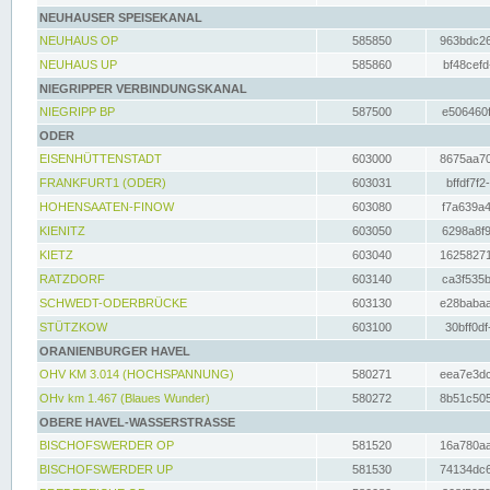
NEUHAUSER SPEISEKANAL
NEUHAUS OP
585850
963bdc26
NEUHAUS UP
585860
bf48cefd
NIEGRIPPER VERBINDUNGSKANAL
NIEGRIPP BP
587500
e506460f
ODER
EISENHÜTTENSTADT
603000
8675aa70
FRANKFURT1 (ODER)
603031
bffdf7f2
HOHENSAATEN-FINOW
603080
f7a639a4
KIENITZ
603050
6298a8f9
KIETZ
603040
16258271
RATZDORF
603140
ca3f535b
SCHWEDT-ODERBRÜCKE
603130
e28babaa
STÜTZKOW
603100
30bff0df
ORANIENBURGER HAVEL
OHV KM 3.014 (HOCHSPANNUNG)
580271
eea7e3dc
OHv km 1.467 (Blaues Wunder)
580272
8b51c505
OBERE HAVEL-WASSERSTRASSE
BISCHOFSWERDER OP
581520
16a780aa
BISCHOFSWERDER UP
581530
74134dc6