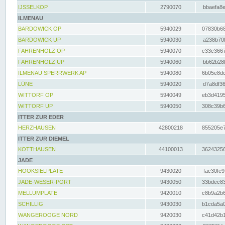
IJSSELKOP
2790070
bbaefa8e
ILMENAU
BARDOWICK OP
5940029
07830b68
BARDOWICK UP
5940030
a238b70f
FAHRENHOLZ OP
5940070
c33c3667
FAHRENHOLZ UP
5940060
bb62b28f
ILMENAU SPERRWERK AP
5940080
6b05e8dc
LÜNE
5940020
d7a8df36
WITTORF OP
5940049
eb3d4195
WITTORF UP
5940050
308c39b6
ITTER ZUR EDER
HERZHAUSEN
42800218
855205e7
ITTER ZUR DIEMEL
KOTTHAUSEN
44100013
36243256
JADE
HOOKSIELPLATE
9430020
fac30fe9
JADE-WESER-PORT
9430050
33bdec83
MELLUMPLATE
9420010
c8b9a2b6
SCHILLIG
9430030
b1cda5a0
WANGEROOGE NORD
9420030
c41d42b1