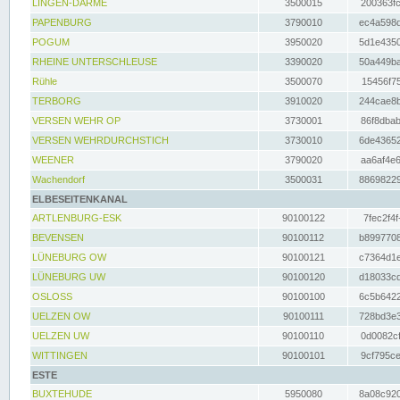
LINGEN-DARME
3500015
200363fc
PAPENBURG
3790010
ec4a598d
POGUM
3950020
5d1e4350
RHEINE UNTERSCHLEUSE
3390020
50a449ba
Rühle
3500070
15456f75
TERBORG
3910020
244cae8b
VERSEN WEHR OP
3730001
86f8dbab
VERSEN WEHRDURCHSTICH
3730010
6de43652
WEENER
3790020
aa6af4e6
Wachendorf
3500031
88698229
ELBESEITENKANAL
ARTLENBURG-ESK
90100122
7fec2f4f
BEVENSEN
90100112
b8997708
LÜNEBURG OW
90100121
c7364d1e
LÜNEBURG UW
90100120
d18033cd
OSLOSS
90100100
6c5b6422
UELZEN OW
90100111
728bd3e3
UELZEN UW
90100110
0d0082cf
WITTINGEN
90100101
9cf795ce
ESTE
BUXTEHUDE
5950080
8a08c920