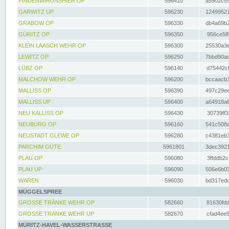
FINDENWIRUNSHIER OP
596410
a5902c55
GARWITZ UP
596230
12499527
GRABOW OP
596330
db4a69b2
GÜRITZ OP
596350
956ce5ff
KLEIN LAASCH WEHR OP
596300
25530a3e
LEWITZ OP
596250
7bbd90ad
LÜBZ OP
596140
d75442cf
MALCHOW WEHR OP
596200
bccaacb3
MALLISS OP
596390
497c29ee
MALLISS UP
596400
a64918a6
NEU KALLISS OP
596430
30739ff3
NEUBURG OP
596160
541c508a
NEUSTADT GLEWE OP
596280
c4381eb3
PARCHIM GÜTE
5961801
3dec3921
PLAU OP
596080
3ffddb2c
PLAU UP
596090
506e6b03
WAREN
596030
bd317edd
MÜGGELSPREE
GROSSE TRÄNKE WEHR OP
582660
81630fdd
GROSSE TRÄNKE WEHR UP
582670
cfad4ee5
MÜRITZ-HAVEL-WASSERSTRASSE