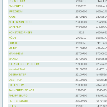
DÜSSELDORF
2750010
8f7e5f92
EMMERICH
2790020
9598e4cb
IFFEZHEIM
23500600
b02be240
KAUB
25700100
1d26e504
KEHL-KRONENHOF
23300900
23af9b02
KOBLENZ
25900700
4c7d796a
KONSTANZ-RHEIN
3329
e020e651
KÖLN
2730010
a6ee8177
LOBITH
2790050
efe13a3d
MAINZ
25100100
a37a9aa3
MANNHEIM
23700700
57090802
MAXAU
23700200
b6c6d5c8
NIERSTEIN-OPPENHEIM
23900600
d28e7ed1
Neuwied Stadt
27100370
dc407f1e
OBERWINTER
27100700
b45359df
OESTRICH
25100300
665be0fe
OTTENHEIM
23300800
787e5d63
PANNERDENSE KOP
2790060
3046493f
PHILIPPSBURG
23700500
88e972e1
PLITTERSDORF
23500700
6b774802
REES
2790010
2f025389