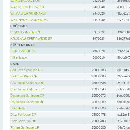
WANGEROOGE OST
9420020
26656fda
WANGEROOGE WEST
9420040
70039212
WHV ALTER VORHAFEN
9440020
f85bd17b
WHV NEUER VORHAFEN
9440030
f77317d9
KRÜCKAU
ELMSHORN HAFEN
5970022
136febf6
KRÜCKAU-SPERRWERK BP
5970023
53c277c3
KÜSTENKANAL
HUNDSMÜHLEN
4960020
cf6ac249
Hilkenbrook
3800010
58ccd6f0
LAHN
Bad Ems Schleuse UP
25800700
c005afb9
Bad Ems Wehr OP
25800690
f2295e77
Cramberg Schleuse OP
25800538
24fe419b
Cramberg Schleuse UP
25800540
3abb36d1
Dausenau Schleuse OP
25800678
9ceb358c
Dausenau Schleuse UP
25800680
eae91991
Diez Hafen
25800500
eadedeb6
Diez Schleuse OP
25800478
ea62ec5f
Diez Schleuse UP
25800480
31750a0f
Fürfurt Schleuse UP
25800300
34af0fca