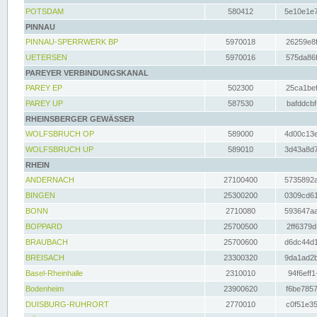
POTSDAM
580412
5e10e1e7
PINNAU
PINNAU-SPERRWERK BP
5970018
26259e8f
UETERSEN
5970016
575da86f
PAREYER VERBINDUNGSKANAL
PAREY EP
502300
25ca1bef
PAREY UP
587530
bafddcbf
RHEINSBERGER GEWÄSSER
WOLFSBRUCH OP
589000
4d00c13e
WOLFSBRUCH UP
589010
3d43a8d7
RHEIN
ANDERNACH
27100400
5735892a
BINGEN
25300200
0309cd61
BONN
2710080
593647aa
BOPPARD
25700500
2ff6379d
BRAUBACH
25700600
d6dc44d1
BREISACH
23300320
9da1ad2b
Basel-Rheinhalle
2310010
94f6eff1
Bodenheim
23900620
f6be7857
DUISBURG-RUHRORT
2770010
c0f51e35