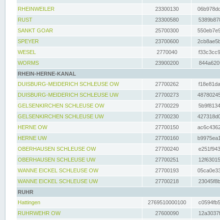
RHEINWEILER
23300130
06b978dd
RUST
23300580
5389b878
SANKT GOAR
25700300
550eb7e9
SPEYER
23700600
2cb8ae5b
WESEL
2770040
f33c3cc9
WORMS
23900200
844a620f
RHEIN-HERNE-KANAL
DUISBURG-MEIDERICH SCHLEUSE OW
27700262
f18e81da
DUISBURG-MEIDERICH SCHLEUSE UW
27700273
48780245
GELSENKIRCHEN SCHLEUSE OW
27700229
5b9f8134
GELSENKIRCHEN SCHLEUSE UW
27700230
427318d0
HERNE OW
27700150
ac6c4362
HERNE UW
27700160
b9975ea1
OBERHAUSEN SCHLEUSE OW
27700240
e251f943
OBERHAUSEN SCHLEUSE UW
27700251
12f63015
WANNE EICKEL SCHLEUSE OW
27700193
05ca0e33
WANNE EICKEL SCHLEUSE UW
27700218
23045f8b
RUHR
Hattingen
2769510000100
c0594fb5
RUHRWEHR OW
27600090
12a3037f