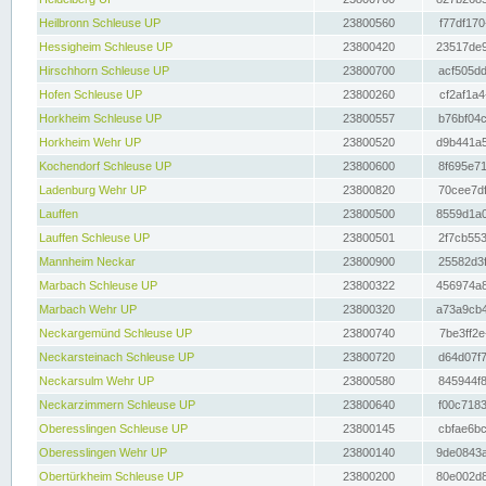
Heilbronn Schleuse UP
23800560
f77df170
Hessigheim Schleuse UP
23800420
23517de9
Hirschhorn Schleuse UP
23800700
acf505dd
Hofen Schleuse UP
23800260
cf2af1a4
Horkheim Schleuse UP
23800557
b76bf04c
Horkheim Wehr UP
23800520
d9b441a5
Kochendorf Schleuse UP
23800600
8f695e71
Ladenburg Wehr UP
23800820
70cee7df
Lauffen
23800500
8559d1a0
Lauffen Schleuse UP
23800501
2f7cb553
Mannheim Neckar
23800900
25582d3f
Marbach Schleuse UP
23800322
456974a8
Marbach Wehr UP
23800320
a73a9cb4
Neckargemünd Schleuse UP
23800740
7be3ff2e
Neckarsteinach Schleuse UP
23800720
d64d07f7
Neckarsulm Wehr UP
23800580
845944f8
Neckarzimmern Schleuse UP
23800640
f00c7183
Oberesslingen Schleuse UP
23800145
cbfae6bc
Oberesslingen Wehr UP
23800140
9de0843a
Obertürkheim Schleuse UP
23800200
80e002d8