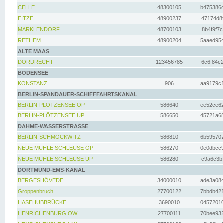
CELLE
48300105
b475386c
EITZE
48900237
47174d8f
MARKLENDORF
48700103
8b4f9f7c
RETHEM
48900204
5aaed954
ALTE MAAS
DORDRECHT
123456785
6c6f84c2
BODENSEE
KONSTANZ
906
aa9179c1
BERLIN-SPANDAUER-SCHIFFFAHRTSKANAL
BERLIN-PLÖTZENSEE OP
586640
ee52ce62
BERLIN-PLÖTZENSEE UP
586650
45721a68
DAHME-WASSERSTRASSE
BERLIN-SCHMÖCKWITZ
586810
6b595707
NEUE MÜHLE SCHLEUSE OP
586270
0e0dbcc9
NEUE MÜHLE SCHLEUSE UP
586280
c9a6c3bf
DORTMUND-EMS-KANAL
BERGESHÖVEDE
34000010
ade3a084
Groppenbruch
27700122
7bbdb421
HASEHUBBRÜCKE
3690010
04572010
HENRICHENBURG OW
27700111
70bee932