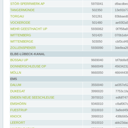
STÖR-SPERRWERK AP
5970041
d9acdbec
TANGERMÜNDE
502350
13e91b77
TORGAU
501261
83bbaedb
VOCKERODE
501480
ae93f2a5
WEHR GEESTHACHT UP
5930062
0f7f58a8
WITTENBERG
501420
070b1eb4
WITTENBERGE
503050
cbf3cd49
ZOLLENSPIEKER
5930090
3de8ea26
ELBE-LÜBECK-KANAL
BÜSSAU UP
9669040
bf7bb8e8
DONNERSCHLEUSE OP
9660049
45634232
MÖLLN
9660050
46644438
EMS
DALUM
3550040
ad357e52
DUKEGAT
3990020
7753c1fa
EMDEN NEUE SEESCHLEUSE
3970010
edfdf747
EMSHÖRN
9340010
c8af067c
FUESTRUP
3310010
3a8ed45f
KNOCK
3990010
438b565e
LEERORT
3910010
abb23dad