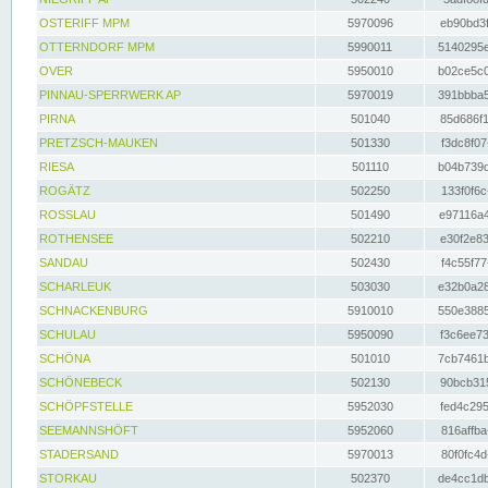
OSTERIFF MPM
5970096
eb90bd3f
OTTERNDORF MPM
5990011
5140295e
OVER
5950010
b02ce5c0
PINNAU-SPERRWERK AP
5970019
391bbba5
PIRNA
501040
85d686f1
PRETZSCH-MAUKEN
501330
f3dc8f07
RIESA
501110
b04b739d
ROGÄTZ
502250
133f0f6c
ROSSLAU
501490
e97116a4
ROTHENSEE
502210
e30f2e83
SANDAU
502430
f4c55f77
SCHARLEUK
503030
e32b0a28
SCHNACKENBURG
5910010
550e3885
SCHULAU
5950090
f3c6ee73
SCHÖNA
501010
7cb7461b
SCHÖNEBECK
502130
90bcb315
SCHÖPFSTELLE
5952030
fed4c295
SEEMANNSHÖFT
5952060
816affba
STADERSAND
5970013
80f0fc4d
STORKAU
502370
de4cc1db