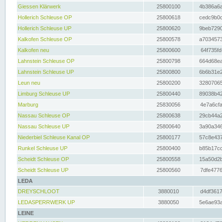
Giessen Klärwerk
25800100
4b386a6a
Hollerich Schleuse OP
25800618
cedc9b0c
Hollerich Schleuse UP
25800620
9beb7290
Kalkofen Schleuse OP
25800578
a7034573
Kalkofen neu
25800600
64f735fd
Lahnstein Schleuse OP
25800798
664d68ea
Lahnstein Schleuse UP
25800800
6b6b31e2
Leun neu
25800200
32807065
Limburg Schleuse UP
25800440
89038b42
Marburg
25830056
4e7a6cfa
Nassau Schleuse OP
25800638
29cb44a2
Nassau Schleuse UP
25800640
3a90a346
Niederbiel Schleuse Kanal OP
25800177
57c8e437
Runkel Schleuse UP
25800400
b85b17cc
Scheidt Schleuse OP
25800558
15a50d2b
Scheidt Schleuse UP
25800560
7dfe4776
LEDA
DREYSCHLOOT
3880010
d4df3617
LEDASPERRWERK UP
3880050
5e6ae93a
LEINE