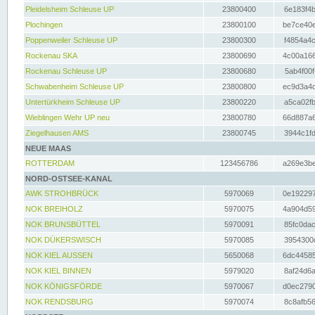
Pleidelsheim Schleuse UP
23800400
6e183f4b
Plochingen
23800100
be7ce40e
Poppenweiler Schleuse UP
23800300
f4854a4c
Rockenau SKA
23800690
4c00a166
Rockenau Schleuse UP
23800680
5ab4f00f
Schwabenheim Schleuse UP
23800800
ec9d3a4d
Untertürkheim Schleuse UP
23800220
a5ca02fb
Wieblingen Wehr UP neu
23800780
66d887a6
Ziegelhausen AMS
23800745
3944c1fd
NEUE MAAS
ROTTERDAM
123456786
a269e3be
NORD-OSTSEE-KANAL
AWK STROHBRÜCK
5970069
0e192297
NOK BREIHOLZ
5970075
4a904d59
NOK BRUNSBÜTTEL
5970091
85fc0dac
NOK DÜKERSWISCH
5970085
3954300d
NOK KIEL AUSSEN
5650068
6dc44585
NOK KIEL BINNEN
5979020
8af24d6a
NOK KÖNIGSFÖRDE
5970067
d0ec2790
NOK RENDSBURG
5970074
8c8afb56