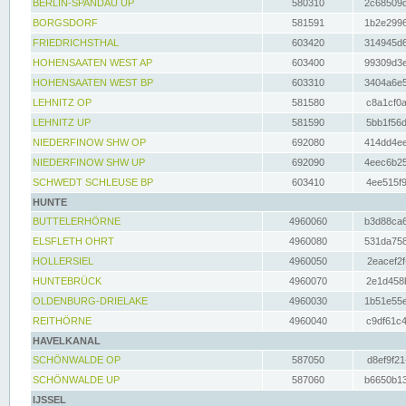
BERLIN-SPANDAU UP
580310
2c68509c
BORGSDORF
581591
1b2e2996
FRIEDRICHSTHAL
603420
314945d6
HOHENSAATEN WEST AP
603400
99309d3e
HOHENSAATEN WEST BP
603310
3404a6e5
LEHNITZ OP
581580
c8a1cf0a
LEHNITZ UP
581590
5bb1f56d
NIEDERFINOW SHW OP
692080
414dd4ee
NIEDERFINOW SHW UP
692090
4eec6b25
SCHWEDT SCHLEUSE BP
603410
4ee515f9
HUNTE
BUTTELERHÖRNE
4960060
b3d88ca6
ELSFLETH OHRT
4960080
531da758
HOLLERSIEL
4960050
2eacef2f
HUNTEBRÜCK
4960070
2e1d458b
OLDENBURG-DRIELAKE
4960030
1b51e55e
REITHÖRNE
4960040
c9df61c4
HAVELKANAL
SCHÖNWALDE OP
587050
d8ef9f21
SCHÖNWALDE UP
587060
b6650b13
IJSSEL