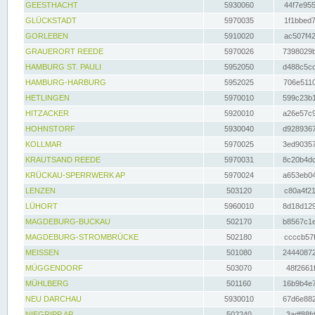
GEESTHACHT
5930060
44f7e955
GLÜCKSTADT
5970035
1f1bbed7
GORLEBEN
5910020
ac507f42
GRAUERORT REEDE
5970026
7398029b
HAMBURG ST. PAULI
5952050
d488c5cc
HAMBURG-HARBURG
5952025
706e5110
HETLINGEN
5970010
599c23b1
HITZACKER
5920010
a26e57c9
HOHNSTORF
5930040
d9289367
KOLLMAR
5970025
3ed90357
KRAUTSAND REEDE
5970031
8c20b4dc
KRÜCKAU-SPERRWERK AP
5970024
a653eb04
LENZEN
503120
c80a4f21
LÜHORT
5960010
8d18d129
MAGDEBURG-BUCKAU
502170
b8567c1e
MAGDEBURG-STROMBRÜCKE
502180
ccccb57f
MEISSEN
501080
24440872
MÜGGENDORF
503070
48f2661f
MÜHLBERG
501160
16b9b4e7
NEU DARCHAU
5930010
67d6e882
NIEGRIPP AP
502240
3adf88fd