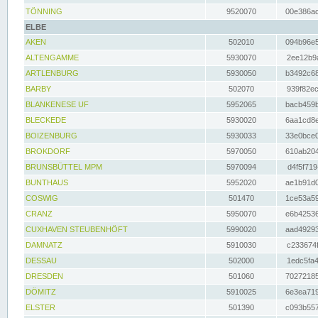
TÖNNING
9520070
00e386ac
ELBE
AKEN
502010
094b96e5
ALTENGAMME
5930070
2ee12b9a
ARTLENBURG
5930050
b3492c68
BARBY
502070
939f82ec
BLANKENESE UF
5952065
bacb459b
BLECKEDE
5930020
6aa1cd8e
BOIZENBURG
5930033
33e0bce0
BROKDORF
5970050
610ab204
BRUNSBÜTTEL MPM
5970094
d4f5f719
BUNTHAUS
5952020
ae1b91d0
COSWIG
501470
1ce53a59
CRANZ
5950070
e6b42536
CUXHAVEN STEUBENHÖFT
5990020
aad49293
DAMNATZ
5910030
c233674f
DESSAU
502000
1edc5fa4
DRESDEN
501060
70272185
DÖMITZ
5910025
6e3ea719
ELSTER
501390
c093b557