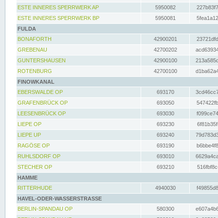
ESTE INNERES SPERRWERK AP
5950082
227b83f7
ESTE INNERES SPERRWERK BP
5950081
5fea1a12
FULDA
BONAFORTH
42900201
23721dfd
GREBENAU
42700202
acd63934
GUNTERSHAUSEN
42900100
213a585d
ROTENBURG
42700100
d1ba62a4
FINOWKANAL
EBERSWALDE OP
693170
3cd46cc7
GRAFENBRÜCK OP
693050
547422fb
LEESENBRÜCK OP
693030
f099ce74
LIEPE OP
693230
6f81b35f
LIEPE UP
693240
79d783d3
RAGÖSE OP
693190
b6bbe4f8
RUHLSDORF OP
693010
6629a4ca
STECHER OP
693210
516fbf8c
HAMME
RITTERHUDE
4940030
f49855d8
HAVEL-ODER-WASSERSTRASSE
BERLIN-SPANDAU OP
580300
e607a4b6