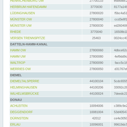
HENRICHENBURG UW
27700133
e6b68bc2
HERBRUM HAFENDAMM
3770030
8177a148
LÜDINGHAUSEN
27800020
f5bc4a51
MÜNSTER OW
27800040
ccd3e8f1
MÜNSTER UW
27800030
ed260406
RHEDE
3770040
16508b11
VERSEN TRENNSPITZE
25463
0024cc40
DATTELN-HAMM-KANAL
HAMM OW
27800060
4dbce62d
HAMM UW
27800080
4ef9dd9c
WALTROP
27800090
facc5c16
WERRIES OW
27800050
d31767ef
DIEMEL
DIEMELTALSPERRE
44100104
5cdc6555
HELMINGHAUSEN
44100206
33092c28
WILHELMSBRÜCKE
44100024
7deedc21
DONAU
ACHLEITEN
10094006
c389c9e2
DEGGENDORF
10081004
53d40547
DÜRNSTEIN
42012
ce4e3050
ERLAU
10096001
99619dc5