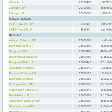
Wintrich UP
26700400
a392113c
Zeltingen OP
26700580
8b802863
Zeltingen UP
26700600
d867e7e9
MALZER KANAL
LIEBENWALDE OP
581540
3f8ceb6d
LIEBENWALDE UP
581550
a1cf60be
NECKAR
Aldingen Schleuse UP
23800280
dfdfb4ff
Beihingen Wehr UP
23800360
8a2e3048
Besigheim SKA
23800460
46d8ed02
Besigheim Schleuse UP
23800480
57db82c7
Besigheim Wehr UP
23800440
42c11b7a
Cannstatt Schleuse UP
23800240
7068d262
Deizisau Schleuse UP
23800120
c5b6243d
Esslingen Schleuse UP
23800180
130a3761
Esslingen Wehr OP
23800176
31c32a38
Feudenheim Schleuse UP
23800840
48a939b9
Gundelsheim UP
23800620
fc1072e4
Guttenbach Schleuse UP
23800660
bd36404b
Hassmersheim AMS
23800630
0e1b8ae0
Heidelberg UP
23800760
827b2685