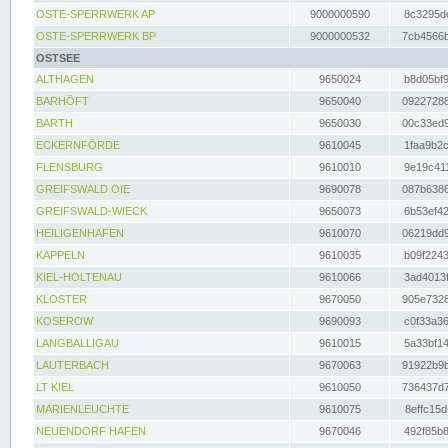
OSTE-SPERRWERK AP
9000000590
8c3295dc
OSTE-SPERRWERK BP
9000000532
7cb4566b
OSTSEE
ALTHAGEN
9650024
b8d05bf9
BARHÖFT
9650040
09227288
BARTH
9650030
00c33ed9
ECKERNFÖRDE
9610045
1faa9b2c
FLENSBURG
9610010
9e19c411
GREIFSWALD OIE
9690078
087b6386
GREIFSWALD-WIECK
9650073
6b53ef42
HEILIGENHAFEN
9610070
06219dd9
KAPPELN
9610035
b09f2243
KIEL-HOLTENAU
9610066
3ad4013f
KLOSTER
9670050
905e7328
KOSEROW
9690093
c0f33a36
LANGBALLIGAU
9610015
5a33bf14
LAUTERBACH
9670063
91922b9b
LT KIEL
9610050
736437d7
MARIENLEUCHTE
9610075
8effc15d
NEUENDORF HAFEN
9670046
492f85b8