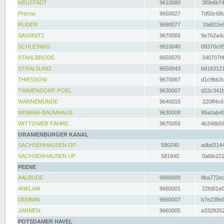
NEUSTADT
9610080
3f0b6b74
Prerow
9650027
7d50c68c
RUDEN
9690077
1fa822e6
SASSNITZ
9670065
9e7b2a4d
SCHLESWIG
9610040
09370c05
STAHLBRODE
9650070
340707f4
STRALSUND
9650043
b9163121
THIESSOW
9670067
d1c9bb3c
TIMMENDORF POEL
9630007
d22c341b
WARNEMÜNDE
9640015
220ff4c6
WISMAR-BAUMHAUS
9630008
95a0ab45
WITTOWER FÄHRE
9670055
4b348b56
ORANIENBURGER KANAL
SACHSENHAUSEN OP
580240
adbd3144
SACHSENHAUSEN UP
581840
0a6fe221
PEENE
AALBUDE
9660009
8ba772ed
ANKLAM
9660001
22fd01e0
DEMMIN
9660007
b7e238e8
JARMEN
9660005
a3328262
POTSDAMER HAVEL