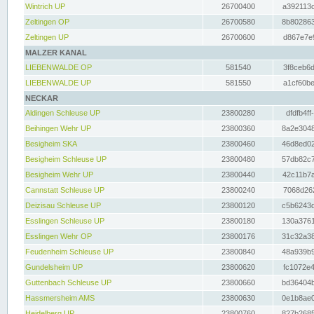
Wintrich UP
26700400
a392113c
Zeltingen OP
26700580
8b802863
Zeltingen UP
26700600
d867e7e9
MALZER KANAL
LIEBENWALDE OP
581540
3f8ceb6d
LIEBENWALDE UP
581550
a1cf60be
NECKAR
Aldingen Schleuse UP
23800280
dfdfb4ff
Beihingen Wehr UP
23800360
8a2e3048
Besigheim SKA
23800460
46d8ed02
Besigheim Schleuse UP
23800480
57db82c7
Besigheim Wehr UP
23800440
42c11b7a
Cannstatt Schleuse UP
23800240
7068d262
Deizisau Schleuse UP
23800120
c5b6243d
Esslingen Schleuse UP
23800180
130a3761
Esslingen Wehr OP
23800176
31c32a38
Feudenheim Schleuse UP
23800840
48a939b9
Gundelsheim UP
23800620
fc1072e4
Guttenbach Schleuse UP
23800660
bd36404b
Hassmersheim AMS
23800630
0e1b8ae0
Heidelberg UP
23800760
827b2685