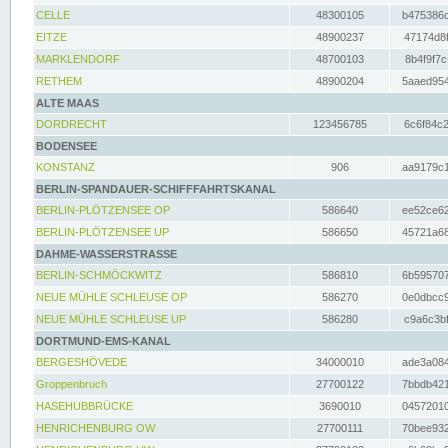
CELLE
48300105
b475386c
EITZE
48900237
47174d8f
MARKLENDORF
48700103
8b4f9f7c
RETHEM
48900204
5aaed954
ALTE MAAS
DORDRECHT
123456785
6c6f84c2
BODENSEE
KONSTANZ
906
aa9179c1
BERLIN-SPANDAUER-SCHIFFFAHRTSKANAL
BERLIN-PLÖTZENSEE OP
586640
ee52ce62
BERLIN-PLÖTZENSEE UP
586650
45721a68
DAHME-WASSERSTRASSE
BERLIN-SCHMÖCKWITZ
586810
6b595707
NEUE MÜHLE SCHLEUSE OP
586270
0e0dbcc9
NEUE MÜHLE SCHLEUSE UP
586280
c9a6c3bf
DORTMUND-EMS-KANAL
BERGESHÖVEDE
34000010
ade3a084
Groppenbruch
27700122
7bbdb421
HASEHUBBRÜCKE
3690010
04572010
HENRICHENBURG OW
27700111
70bee932