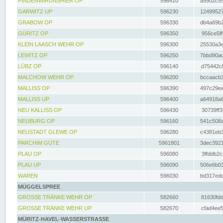
FINDENWIRUNSHIER OP
596410
a5902c55
GARWITZ UP
596230
12499527
GRABOW OP
596330
db4a69b2
GÜRITZ OP
596350
956ce5ff
KLEIN LAASCH WEHR OP
596300
25530a3e
LEWITZ OP
596250
7bbd90ad
LÜBZ OP
596140
d75442cf
MALCHOW WEHR OP
596200
bccaacb3
MALLISS OP
596390
497c29ee
MALLISS UP
596400
a64918a6
NEU KALLISS OP
596430
30739ff3
NEUBURG OP
596160
541c508a
NEUSTADT GLEWE OP
596280
c4381eb3
PARCHIM GÜTE
5961801
3dec3921
PLAU OP
596080
3ffddb2c
PLAU UP
596090
506e6b03
WAREN
596030
bd317edd
MÜGGELSPREE
GROSSE TRÄNKE WEHR OP
582660
81630fdd
GROSSE TRÄNKE WEHR UP
582670
cfad4ee5
MÜRITZ-HAVEL-WASSERSTRASSE