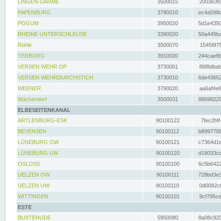
LINGEN-DARME
3500015
200363fc
PAPENBURG
3790010
ec4a598d
POGUM
3950020
5d1e4350
RHEINE UNTERSCHLEUSE
3390020
50a449ba
Rühle
3500070
15456f75
TERBORG
3910020
244cae8b
VERSEN WEHR OP
3730001
86f8dbab
VERSEN WEHRDURCHSTICH
3730010
6de43652
WEENER
3790020
aa6af4e6
Wachendorf
3500031
88698229
ELBESEITENKANAL
ARTLENBURG-ESK
90100122
7fec2f4f
BEVENSEN
90100112
b8997708
LÜNEBURG OW
90100121
c7364d1e
LÜNEBURG UW
90100120
d18033cd
OSLOSS
90100100
6c5b6422
UELZEN OW
90100111
728bd3e3
UELZEN UW
90100110
0d0082cf
WITTINGEN
90100101
9cf795ce
ESTE
BUXTEHUDE
5950080
8a08c920