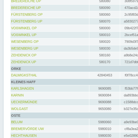
BREDEREICHE OP
580080
308f5979
BREDEREICHE UP
580090
470acd2a
FÜRSTENBERG OP
580060
2c95f83d
FÜRSTENBERG UP
580070
a5830277
VOßWINKEL OP
580000
09b422f7
VOßWINKEL UP
580010
2bcef51a
WESENBERG OP
580020
7909d3f7
WESENBERG UP
580030
da3b5de9
ZEHDENICK OP
580160
a9b8e24c
ZEHDENICK UP
580170
721d7dbf
ORKE
DALWIGKSTHAL
42840453
f0f78cc4
KLEINES HAFF
KARLSHAGEN
9690085
f53bb77f
KARNIN
9690084
da893bbd
UECKERMÜNDE
9690088
c1588dcc
WOLGAST
9650080
b327e35c
OSTE
BELUM
5980060
a9e93be0
BREMERVÖRDE UW
5980010
cf8a3ea2
HECHTHAUSEN
5980030
e5e02890