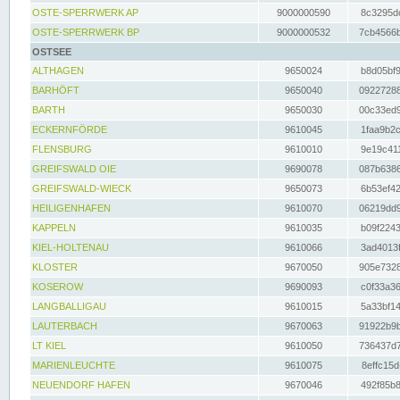
OSTE-SPERRWERK AP
9000000590
8c3295dc
OSTE-SPERRWERK BP
9000000532
7cb4566b
OSTSEE
ALTHAGEN
9650024
b8d05bf9
BARHÖFT
9650040
09227288
BARTH
9650030
00c33ed9
ECKERNFÖRDE
9610045
1faa9b2c
FLENSBURG
9610010
9e19c411
GREIFSWALD OIE
9690078
087b6386
GREIFSWALD-WIECK
9650073
6b53ef42
HEILIGENHAFEN
9610070
06219dd9
KAPPELN
9610035
b09f2243
KIEL-HOLTENAU
9610066
3ad4013f
KLOSTER
9670050
905e7328
KOSEROW
9690093
c0f33a36
LANGBALLIGAU
9610015
5a33bf14
LAUTERBACH
9670063
91922b9b
LT KIEL
9610050
736437d7
MARIENLEUCHTE
9610075
8effc15d
NEUENDORF HAFEN
9670046
492f85b8