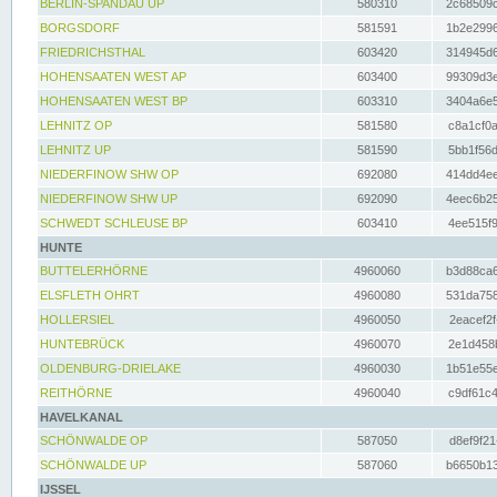
BERLIN-SPANDAU UP
580310
2c68509c
BORGSDORF
581591
1b2e2996
FRIEDRICHSTHAL
603420
314945d6
HOHENSAATEN WEST AP
603400
99309d3e
HOHENSAATEN WEST BP
603310
3404a6e5
LEHNITZ OP
581580
c8a1cf0a
LEHNITZ UP
581590
5bb1f56d
NIEDERFINOW SHW OP
692080
414dd4ee
NIEDERFINOW SHW UP
692090
4eec6b25
SCHWEDT SCHLEUSE BP
603410
4ee515f9
HUNTE
BUTTELERHÖRNE
4960060
b3d88ca6
ELSFLETH OHRT
4960080
531da758
HOLLERSIEL
4960050
2eacef2f
HUNTEBRÜCK
4960070
2e1d458b
OLDENBURG-DRIELAKE
4960030
1b51e55e
REITHÖRNE
4960040
c9df61c4
HAVELKANAL
SCHÖNWALDE OP
587050
d8ef9f21
SCHÖNWALDE UP
587060
b6650b13
IJSSEL