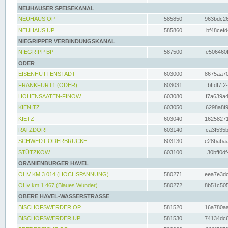
NEUHAUSER SPEISEKANAL
NEUHAUS OP
585850
963bdc26
NEUHAUS UP
585860
bf48cefd
NIEGRIPPER VERBINDUNGSKANAL
NIEGRIPP BP
587500
e506460f
ODER
EISENHÜTTENSTADT
603000
8675aa70
FRANKFURT1 (ODER)
603031
bffdf7f2
HOHENSAATEN-FINOW
603080
f7a639a4
KIENITZ
603050
6298a8f9
KIETZ
603040
16258271
RATZDORF
603140
ca3f535b
SCHWEDT-ODERBRÜCKE
603130
e28babaa
STÜTZKOW
603100
30bff0df
ORANIENBURGER HAVEL
OHV KM 3.014 (HOCHSPANNUNG)
580271
eea7e3dc
OHv km 1.467 (Blaues Wunder)
580272
8b51c505
OBERE HAVEL-WASSERSTRASSE
BISCHOFSWERDER OP
581520
16a780aa
BISCHOFSWERDER UP
581530
74134dc6