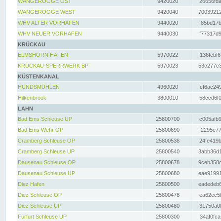
WANGEROOGE OST
9420020
26656fda
WANGEROOGE WEST
9420040
70039212
WHV ALTER VORHAFEN
9440020
f85bd17b
WHV NEUER VORHAFEN
9440030
f77317d9
KRÜCKAU
ELMSHORN HAFEN
5970022
136febf6
KRÜCKAU-SPERRWERK BP
5970023
53c277c3
KÜSTENKANAL
HUNDSMÜHLEN
4960020
cf6ac249
Hilkenbrook
3800010
58ccd6f0
LAHN
Bad Ems Schleuse UP
25800700
c005afb9
Bad Ems Wehr OP
25800690
f2295e77
Cramberg Schleuse OP
25800538
24fe419b
Cramberg Schleuse UP
25800540
3abb36d1
Dausenau Schleuse OP
25800678
9ceb358c
Dausenau Schleuse UP
25800680
eae91991
Diez Hafen
25800500
eadedeb6
Diez Schleuse OP
25800478
ea62ec5f
Diez Schleuse UP
25800480
31750a0f
Fürfurt Schleuse UP
25800300
34af0fca