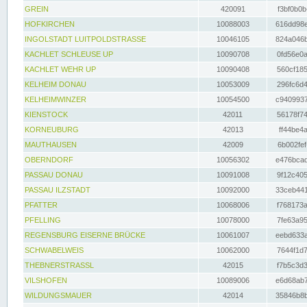
GREIN
420091
f3bf0b0b
HOFKIRCHEN
10088003
616dd98e
INGOLSTADT LUITPOLDSTRASSE
10046105
824a046b
KACHLET SCHLEUSE UP
10090708
0fd56e0a
KACHLET WEHR UP
10090408
560cf185
KELHEIM DONAU
10053009
296fc6d4
KELHEIMWINZER
10054500
c9409937
KIENSTOCK
42011
56178f74
KORNEUBURG
42013
ff44be4a
MAUTHAUSEN
42009
6b002fef
OBERNDORF
10056302
e476bcad
PASSAU DONAU
10091008
9f12c405
PASSAU ILZSTADT
10092000
33ceb441
PFATTER
10068006
f768173a
PFELLING
10078000
7fe63a95
REGENSBURG EISERNE BRÜCKE
10061007
eebd633a
SCHWABELWEIS
10062000
7644f1d7
THEBNERSTRASSL
42015
f7b5c3d3
VILSHOFEN
10089006
e6d68ab7
WILDUNGSMAUER
42014
35846b8b