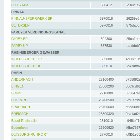
POTSDAM
580412
5e10e1e7
PINNAU
PINNAU-SPERRWERK BP
5970018
26259e8f
UETERSEN
5970016
575da86f
PAREYER VERBINDUNGSKANAL
PAREY EP
502300
25ca1bef
PAREY UP
587530
bafddcbf
RHEINSBERGER GEWÄSSER
WOLFSBRUCH OP
589000
4d00c13e
WOLFSBRUCH UP
589010
3d43a8d7
RHEIN
ANDERNACH
27100400
5735892a
BINGEN
25300200
0309cd61
BONN
2710080
593647aa
BOPPARD
25700500
2ff6379d
BRAUBACH
25700600
d6dc44d1
BREISACH
23300320
9da1ad2b
Basel-Rheinhalle
2310010
94f6eff1
Bodenheim
23900620
f6be7857
DUISBURG-RUHRORT
2770010
c0f51e35