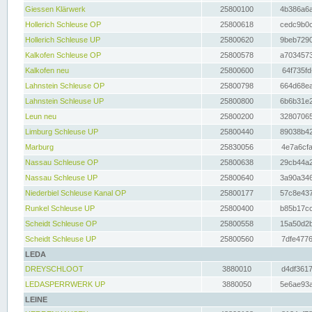
Giessen Klärwerk
25800100
4b386a6a
Hollerich Schleuse OP
25800618
cedc9b0c
Hollerich Schleuse UP
25800620
9beb7290
Kalkofen Schleuse OP
25800578
a7034573
Kalkofen neu
25800600
64f735fd
Lahnstein Schleuse OP
25800798
664d68ea
Lahnstein Schleuse UP
25800800
6b6b31e2
Leun neu
25800200
32807065
Limburg Schleuse UP
25800440
89038b42
Marburg
25830056
4e7a6cfa
Nassau Schleuse OP
25800638
29cb44a2
Nassau Schleuse UP
25800640
3a90a346
Niederbiel Schleuse Kanal OP
25800177
57c8e437
Runkel Schleuse UP
25800400
b85b17cc
Scheidt Schleuse OP
25800558
15a50d2b
Scheidt Schleuse UP
25800560
7dfe4776
LEDA
DREYSCHLOOT
3880010
d4df3617
LEDASPERRWERK UP
3880050
5e6ae93a
LEINE