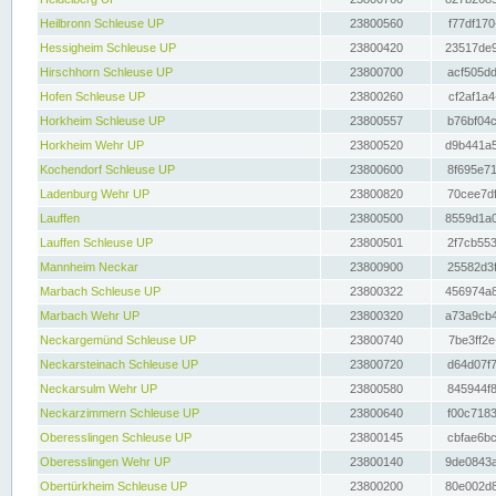
Heilbronn Schleuse UP
23800560
f77df170
Hessigheim Schleuse UP
23800420
23517de9
Hirschhorn Schleuse UP
23800700
acf505dd
Hofen Schleuse UP
23800260
cf2af1a4
Horkheim Schleuse UP
23800557
b76bf04c
Horkheim Wehr UP
23800520
d9b441a5
Kochendorf Schleuse UP
23800600
8f695e71
Ladenburg Wehr UP
23800820
70cee7df
Lauffen
23800500
8559d1a0
Lauffen Schleuse UP
23800501
2f7cb553
Mannheim Neckar
23800900
25582d3f
Marbach Schleuse UP
23800322
456974a8
Marbach Wehr UP
23800320
a73a9cb4
Neckargemünd Schleuse UP
23800740
7be3ff2e
Neckarsteinach Schleuse UP
23800720
d64d07f7
Neckarsulm Wehr UP
23800580
845944f8
Neckarzimmern Schleuse UP
23800640
f00c7183
Oberesslingen Schleuse UP
23800145
cbfae6bc
Oberesslingen Wehr UP
23800140
9de0843a
Obertürkheim Schleuse UP
23800200
80e002d8