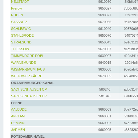
NEUSTADT
9610080
3f0b6b74
Prerow
9650027
7d50c68c
RUDEN
9690077
1fa822e6
SASSNITZ
9670065
9e7b2a4d
SCHLESWIG
9610040
09370c05
STAHLBRODE
9650070
340707f4
STRALSUND
9650043
b9163121
THIESSOW
9670067
d1c9bb3c
TIMMENDORF POEL
9630007
d22c341b
WARNEMÜNDE
9640015
220ff4c6
WISMAR-BAUMHAUS
9630008
95a0ab45
WITTOWER FÄHRE
9670055
4b348b56
ORANIENBURGER KANAL
SACHSENHAUSEN OP
580240
adbd3144
SACHSENHAUSEN UP
581840
0a6fe221
PEENE
AALBUDE
9660009
8ba772ed
ANKLAM
9660001
22fd01e0
DEMMIN
9660007
b7e238e8
JARMEN
9660005
a3328262
POTSDAMER HAVEL