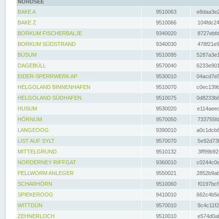
NORDSEE
BAKE A
9510063
e8daa3e2
BAKE Z
9510066
104fdc24
BORKUM FISCHERBALJE
9340020
8727ebfd
BORKUM SÜDSTRAND
9340030
478f21e9
BÜSUM
9510095
5287a3e1
DAGEBÜLL
9570040
6233e901
EIDER-SPERRWERK AP
9530010
04acd7e5
HELGOLAND BINNENHAFEN
9510070
c0ec139b
HELGOLAND SÜDHAFEN
9510075
0d8233b8
HUSUM
9530020
e114aeec
HÖRNUM
9570050
733755fd
LANGEOOG
9390010
a0c1dcb6
LIST AUF SYLT
9570070
5e92d73f
MITTELGRUND
9510132
3ff99b92
NORDERNEY RIFFGAT
9360010
c0244c0e
PELLWORM ANLEGER
9550021
2852b9ab
SCHARHÖRN
9510060
f0197bcf
SPIEKEROOG
9410010
662c4b5e
WITTDÜN
9570010
9c4c11f2
ZEHNERLOCH
9510010
e574d0af