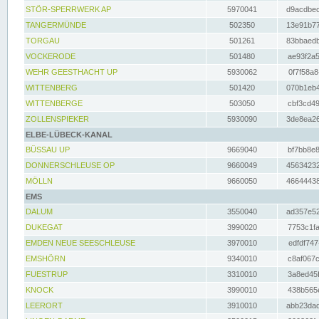
STÖR-SPERRWERK AP
5970041
d9acdbec
TANGERMÜNDE
502350
13e91b77
TORGAU
501261
83bbaedb
VOCKERODE
501480
ae93f2a5
WEHR GEESTHACHT UP
5930062
0f7f58a8
WITTENBERG
501420
070b1eb4
WITTENBERGE
503050
cbf3cd49
ZOLLENSPIEKER
5930090
3de8ea26
ELBE-LÜBECK-KANAL
BÜSSAU UP
9669040
bf7bb8e8
DONNERSCHLEUSE OP
9660049
45634232
MÖLLN
9660050
46644438
EMS
DALUM
3550040
ad357e52
DUKEGAT
3990020
7753c1fa
EMDEN NEUE SEESCHLEUSE
3970010
edfdf747
EMSHÖRN
9340010
c8af067c
FUESTRUP
3310010
3a8ed45f
KNOCK
3990010
438b565e
LEERORT
3910010
abb23dad