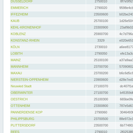
DÜSSELDORF
2750010
8f7e5f92
EMMERICH
2790020
9598e4cb
IFFEZHEIM
23500600
b02be240
KAUB
25700100
1d26e504
KEHL-KRONENHOF
23300900
23af9b02
KOBLENZ
25900700
4c7d796a
KONSTANZ-RHEIN
3329
e020e651
KÖLN
2730010
a6ee8177
LOBITH
2790050
efe13a3d
MAINZ
25100100
a37a9aa3
MANNHEIM
23700700
57090802
MAXAU
23700200
b6c6d5c8
NIERSTEIN-OPPENHEIM
23900600
d28e7ed1
Neuwied Stadt
27100370
dc407f1e
OBERWINTER
27100700
b45359df
OESTRICH
25100300
665be0fe
OTTENHEIM
23300800
787e5d63
PANNERDENSE KOP
2790060
3046493f
PHILIPPSBURG
23700500
88e972e1
PLITTERSDORF
23500700
6b774802
REES
2790010
2f025389