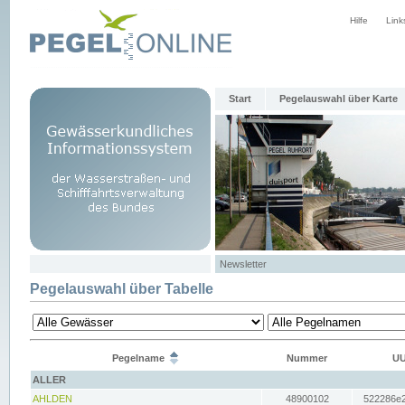
Hilfe
Link
Start
Pegelauswahl über Karte
Newsletter
Pegelauswahl über Tabelle
Pegelname
Nummer
UU
ALLER
AHLDEN
48900102
522286e2