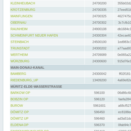
KLEINHEUBACH
24700200
355b02d2
KROTZENBURG
24700335
27eed51b
MAINFLINGEN
24700325
4627475d
OBERNAU
24700302
3c7cfb10
RAUNHEIM
24900108
db1684c1
SCHWEINFURT NEUER HAFEN
24300304
42ecae60
STEINBACH
24500100
1ed983c3
TRUNSTADT
24300202
a77aad00
WERTHEIM
24709089
0e065a22
WÜRZBURG
24300600
915d76e1
MAIN-DONAU-KANAL
BAMBERG
24300042
ff02f181
RIEDENBURG_UP
13409200
4a69e82e
MÜRITZ-ELDE-WASSERSTRASSE
BARKOW OP
596100
06d86c6b
BOBZIN OP
596120
faefa284
BUROW
5961601
a68cf527
DÖMITZ OP
596450
ec8188ee
DÖMITZ UP
596460
ad3a51da
ELDENA OP
596370
0fab94c7