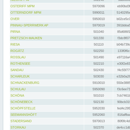
OSTERIFF MPM
5970096
eb90bd3f
OTTERNDORF MPM
5990011
5140295e
OVER
5950010
b02ce5c0
PINNAU-SPERRWERK AP
5970019
391bbba5
PIRNA
501040
85d686f1
PRETZSCH-MAUKEN
501330
f3dc8f07
RIESA
501110
b04b739d
ROGÄTZ
502250
133f0f6c
ROSSLAU
501490
e97116a4
ROTHENSEE
502210
e30f2e83
SANDAU
502430
f4c55f77
SCHARLEUK
503030
e32b0a28
SCHNACKENBURG
5910010
550e3885
SCHULAU
5950090
f3c6ee73
SCHÖNA
501010
7cb7461b
SCHÖNEBECK
502130
90bcb315
SCHÖPFSTELLE
5952030
fed4c295
SEEMANNSHÖFT
5952060
816affba
STADERSAND
5970013
80f0fc4d
STORKAU
502370
de4cc1db