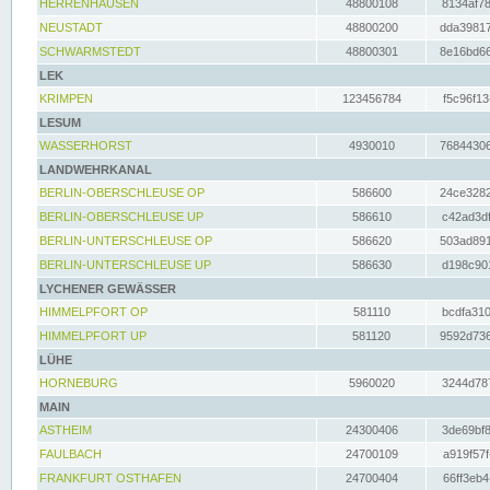
HERRENHAUSEN
48800108
8134af78
NEUSTADT
48800200
dda39817
SCHWARMSTEDT
48800301
8e16bd66
LEK
KRIMPEN
123456784
f5c96f13
LESUM
WASSERHORST
4930010
76844306
LANDWEHRKANAL
BERLIN-OBERSCHLEUSE OP
586600
24ce3282
BERLIN-OBERSCHLEUSE UP
586610
c42ad3df
BERLIN-UNTERSCHLEUSE OP
586620
503ad891
BERLIN-UNTERSCHLEUSE UP
586630
d198c901
LYCHENER GEWÄSSER
HIMMELPFORT OP
581110
bcdfa310
HIMMELPFORT UP
581120
9592d736
LÜHE
HORNEBURG
5960020
3244d787
MAIN
ASTHEIM
24300406
3de69bf8
FAULBACH
24700109
a919f57f
FRANKFURT OSTHAFEN
24700404
66ff3eb4