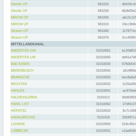
Diemitz OP
581020
d6426c42
Diemitz UP
581030
6b3b55e2
MIROW OP
581000
ab13c115
MIROW UP
581010
19cc3b9a
Strasen OP
581060
117877ec
Strasen UP
581070
2cc40997
MITTELLANDKANAL
ANDERTEN OW
31010061
bc20d819
ANDERTEN UW
31010060
dd41a7d6
BAD ESSEN
31010030
6760b547
BERENBUSCH
31010042
d2c8f60e
BRAMSCHE
31010020
bec8a6a5
BROXTEN
31010032
1125a391
HAHLEN
31010041
ac970eb0
HALDENSLEBEN
3101013
90d92801
HANN. LIST
31010062
27dfd137
HÖRSTEL
31010010
6c7c180f
KANALBRÜCKE
3101018
32b997c2
LOHNDE
31010050
516c4814
LÜBBECKE
31010031
c2aa9164