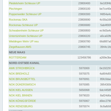
Pleidelsheim Schleuse UP
23800400
6e183f4b
Plochingen
23800100
be7ce40e
Poppenweiler Schleuse UP
23800300
f4854a4c
Rockenau SKA
23800690
4c00a166
Rockenau Schleuse UP
23800680
5ab4f00f
Schwabenheim Schleuse UP
23800800
ec9d3a4d
Untertürkheim Schleuse UP
23800220
a5ca02fb
Wieblingen Wehr UP neu
23800780
66d887a6
Ziegelhausen AMS
23800745
3944c1fd
NEUE MAAS
ROTTERDAM
123456786
a269e3be
NORD-OSTSEE-KANAL
AWK STROHBRÜCK
5970069
0e192297
NOK BREIHOLZ
5970075
4a904d59
NOK BRUNSBÜTTEL
5970091
85fc0dac
NOK DÜKERSWISCH
5970085
3954300d
NOK KIEL AUSSEN
5650068
6dc44585
NOK KIEL BINNEN
5979020
8af24d6a
NOK KÖNIGSFÖRDE
5970067
d0ec2790
NOK RENDSBURG
5970074
8c8afb56