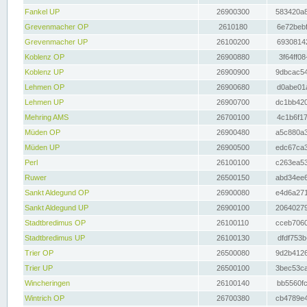
Fankel UP
26900300
583420a8
Grevenmacher OP
2610180
6e72bebf
Grevenmacher UP
26100200
69308142
Koblenz OP
26900880
3f64ff08
Koblenz UP
26900900
9dbcac54
Lehmen OP
26900680
d0abe01a
Lehmen UP
26900700
dc1bb420
Mehring AMS
26700100
4c1b6f17
Müden OP
26900480
a5c880a3
Müden UP
26900500
edc67ca3
Perl
26100100
c263ea53
Ruwer
26500150
abd34ee6
Sankt Aldegund OP
26900080
e4d6a271
Sankt Aldegund UP
26900100
20640279
Stadtbredimus OP
26100110
cceb7060
Stadtbredimus UP
26100130
dfdf753b
Trier OP
26500080
9d2b4126
Trier UP
26500100
3bec53ca
Wincheringen
26100140
bb5560fc
Wintrich OP
26700380
cb4789e4