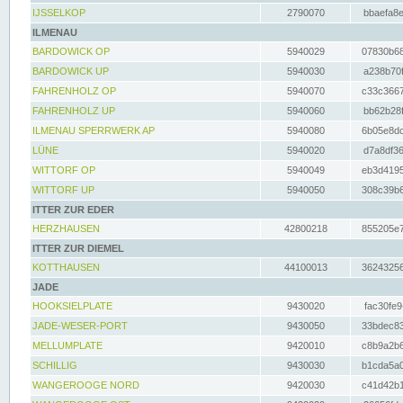
IJSSELKOP
2790070
bbaefa8e
ILMENAU
BARDOWICK OP
5940029
07830b68
BARDOWICK UP
5940030
a238b70f
FAHRENHOLZ OP
5940070
c33c3667
FAHRENHOLZ UP
5940060
bb62b28f
ILMENAU SPERRWERK AP
5940080
6b05e8dc
LÜNE
5940020
d7a8df36
WITTORF OP
5940049
eb3d4195
WITTORF UP
5940050
308c39b6
ITTER ZUR EDER
HERZHAUSEN
42800218
855205e7
ITTER ZUR DIEMEL
KOTTHAUSEN
44100013
36243256
JADE
HOOKSIELPLATE
9430020
fac30fe9
JADE-WESER-PORT
9430050
33bdec83
MELLUMPLATE
9420010
c8b9a2b6
SCHILLIG
9430030
b1cda5a0
WANGEROOGE NORD
9420030
c41d42b1