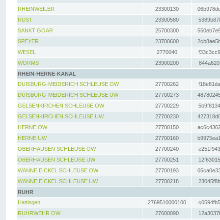
RHEINWEILER
23300130
06b978dd
RUST
23300580
5389b878
SANKT GOAR
25700300
550eb7e9
SPEYER
23700600
2cb8ae5b
WESEL
2770040
f33c3cc9
WORMS
23900200
844a620f
RHEIN-HERNE-KANAL
DUISBURG-MEIDERICH SCHLEUSE OW
27700262
f18e81da
DUISBURG-MEIDERICH SCHLEUSE UW
27700273
48780245
GELSENKIRCHEN SCHLEUSE OW
27700229
5b9f8134
GELSENKIRCHEN SCHLEUSE UW
27700230
427318d0
HERNE OW
27700150
ac6c4362
HERNE UW
27700160
b9975ea1
OBERHAUSEN SCHLEUSE OW
27700240
e251f943
OBERHAUSEN SCHLEUSE UW
27700251
12f63015
WANNE EICKEL SCHLEUSE OW
27700193
05ca0e33
WANNE EICKEL SCHLEUSE UW
27700218
23045f8b
RUHR
Hattingen
2769510000100
c0594fb5
RUHRWEHR OW
27600090
12a3037f