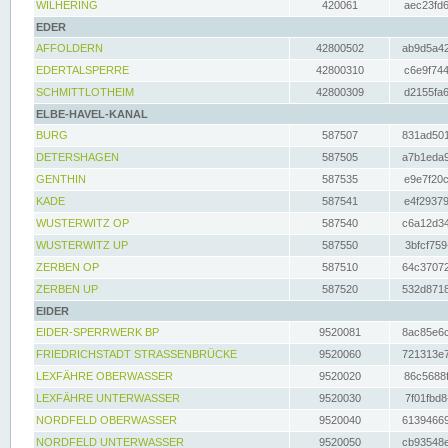
WILHERING
420061
aec23fd6
EDER
AFFOLDERN
42800502
ab9d5a42
EDERTALSPERRE
42800310
c6e9f744
SCHMITTLOTHEIM
42800309
d2155fa6
ELBE-HAVEL-KANAL
BURG
587507
831ad501
DETERSHAGEN
587505
a7b1eda9
GENTHIN
587535
e9e7f20c
KADE
587541
e4f29379
WUSTERWITZ OP
587540
c6a12d34
WUSTERWITZ UP
587550
3bfcf759
ZERBEN OP
587510
64c37072
ZERBEN UP
587520
532d8718
EIDER
EIDER-SPERRWERK BP
9520081
8ac85e6c
FRIEDRICHSTADT STRASSENBRÜCKE
9520060
721313e7
LEXFÄHRE OBERWASSER
9520020
86c5688f
LEXFÄHRE UNTERWASSER
9520030
7f01fbd8
NORDFELD OBERWASSER
9520040
61394669
NORDFELD UNTERWASSER
9520050
cb93548e