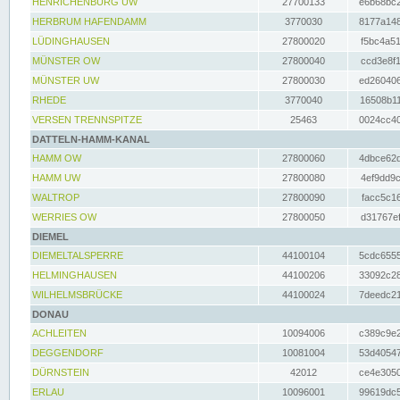
HENRICHENBURG UW
27700133
e6b68bc2
HERBRUM HAFENDAMM
3770030
8177a148
LÜDINGHAUSEN
27800020
f5bc4a51
MÜNSTER OW
27800040
ccd3e8f1
MÜNSTER UW
27800030
ed260406
RHEDE
3770040
16508b11
VERSEN TRENNSPITZE
25463
0024cc40
DATTELN-HAMM-KANAL
HAMM OW
27800060
4dbce62d
HAMM UW
27800080
4ef9dd9c
WALTROP
27800090
facc5c16
WERRIES OW
27800050
d31767ef
DIEMEL
DIEMELTALSPERRE
44100104
5cdc6555
HELMINGHAUSEN
44100206
33092c28
WILHELMSBRÜCKE
44100024
7deedc21
DONAU
ACHLEITEN
10094006
c389c9e2
DEGGENDORF
10081004
53d40547
DÜRNSTEIN
42012
ce4e3050
ERLAU
10096001
99619dc5