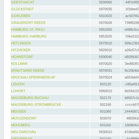
GEESTHACHT
5930060
44f7e955
GLÜCKSTADT
5970035
1f1bbed7
GORLEBEN
5910020
ac507f42
GRAUERORT REEDE
5970026
7398029b
HAMBURG ST. PAULI
5952050
d488c5cc
HAMBURG-HARBURG
5952025
706e5110
HETLINGEN
5970010
599c23b1
HITZACKER
5920010
a26e57c9
HOHNSTORF
5930040
d9289367
KOLLMAR
5970025
3ed90357
KRAUTSAND REEDE
5970031
8c20b4dc
KRÜCKAU-SPERRWERK AP
5970024
a653eb04
LENZEN
503120
c80a4f21
LÜHORT
5960010
8d18d129
MAGDEBURG-BUCKAU
502170
b8567c1e
MAGDEBURG-STROMBRÜCKE
502180
ccccb57f
MEISSEN
501080
24440872
MÜGGENDORF
503070
48f2661f
MÜHLBERG
501160
16b9b4e7
NEU DARCHAU
5930010
67d6e882
NIEGRIPP AP
502240
3adf88fd