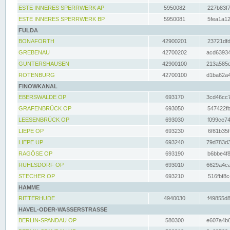
ESTE INNERES SPERRWERK AP
5950082
227b83f7
ESTE INNERES SPERRWERK BP
5950081
5fea1a12
FULDA
BONAFORTH
42900201
23721dfd
GREBENAU
42700202
acd63934
GUNTERSHAUSEN
42900100
213a585d
ROTENBURG
42700100
d1ba62a4
FINOWKANAL
EBERSWALDE OP
693170
3cd46cc7
GRAFENBRÜCK OP
693050
547422fb
LEESENBRÜCK OP
693030
f099ce74
LIEPE OP
693230
6f81b35f
LIEPE UP
693240
79d783d3
RAGÖSE OP
693190
b6bbe4f8
RUHLSDORF OP
693010
6629a4ca
STECHER OP
693210
516fbf8c
HAMME
RITTERHUDE
4940030
f49855d8
HAVEL-ODER-WASSERSTRASSE
BERLIN-SPANDAU OP
580300
e607a4b6