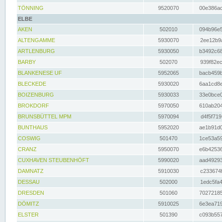
TÖNNING
9520070
00e386ac
ELBE
AKEN
502010
094b96e5
ALTENGAMME
5930070
2ee12b9a
ARTLENBURG
5930050
b3492c68
BARBY
502070
939f82ec
BLANKENESE UF
5952065
bacb459b
BLECKEDE
5930020
6aa1cd8e
BOIZENBURG
5930033
33e0bce0
BROKDORF
5970050
610ab204
BRUNSBÜTTEL MPM
5970094
d4f5f719
BUNTHAUS
5952020
ae1b91d0
COSWIG
501470
1ce53a59
CRANZ
5950070
e6b42536
CUXHAVEN STEUBENHÖFT
5990020
aad49293
DAMNATZ
5910030
c233674f
DESSAU
502000
1edc5fa4
DRESDEN
501060
70272185
DÖMITZ
5910025
6e3ea719
ELSTER
501390
c093b557