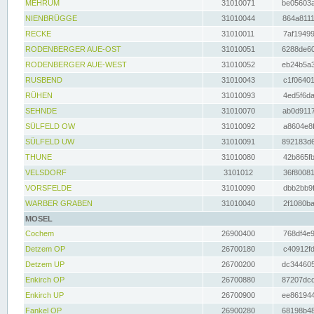
MEHRUM
31010071
be05603a
NIENBRÜGGE
31010044
864a8111
RECKE
31010011
7af19499
RODENBERGER AUE-OST
31010051
6288de60
RODENBERGER AUE-WEST
31010052
eb24b5a3
RUSBEND
31010043
c1f06401
RÜHEN
31010093
4ed5f6da
SEHNDE
31010070
ab0d9117
SÜLFELD OW
31010092
a8604e8f
SÜLFELD UW
31010091
892183d6
THUNE
31010080
42b865fb
VELSDORF
3101012
36f80081
VORSFELDE
31010090
dbb2bb9f
WARBER GRABEN
31010040
2f1080ba
MOSEL
Cochem
26900400
768df4e9
Detzem OP
26700180
c40912fd
Detzem UP
26700200
dc344605
Enkirch OP
26700880
87207dcd
Enkirch UP
26700900
ee861944
Fankel OP
26900280
68198b48