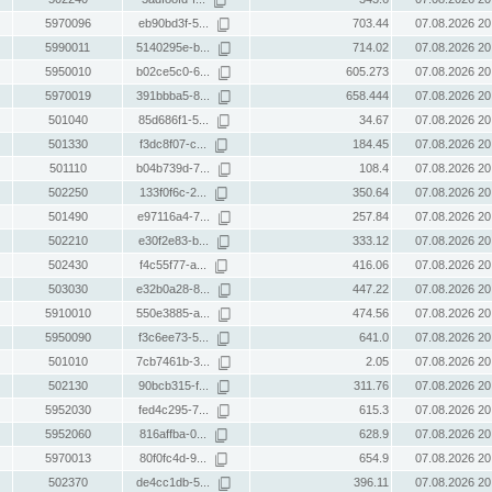
5970096
eb90bd3f-5...
703.44
07.08.2026 20
5990011
5140295e-b...
714.02
07.08.2026 20
5950010
b02ce5c0-6...
605.273
07.08.2026 20
5970019
391bbba5-8...
658.444
07.08.2026 20
501040
85d686f1-5...
34.67
07.08.2026 20
501330
f3dc8f07-c...
184.45
07.08.2026 20
501110
b04b739d-7...
108.4
07.08.2026 20
502250
133f0f6c-2...
350.64
07.08.2026 20
501490
e97116a4-7...
257.84
07.08.2026 20
502210
e30f2e83-b...
333.12
07.08.2026 20
502430
f4c55f77-a...
416.06
07.08.2026 20
503030
e32b0a28-8...
447.22
07.08.2026 20
5910010
550e3885-a...
474.56
07.08.2026 20
5950090
f3c6ee73-5...
641.0
07.08.2026 20
501010
7cb7461b-3...
2.05
07.08.2026 20
502130
90bcb315-f...
311.76
07.08.2026 20
5952030
fed4c295-7...
615.3
07.08.2026 20
5952060
816affba-0...
628.9
07.08.2026 20
5970013
80f0fc4d-9...
654.9
07.08.2026 20
502370
de4cc1db-5...
396.11
07.08.2026 20