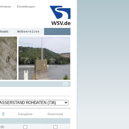
hinweise
Einstellungen
loads
Webservices
s
Ganglinie
Download
:00