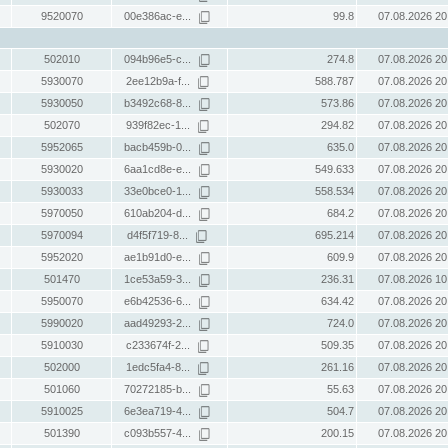
9520070
00e386ac-e...
99.8
07.08.2026 20
502010
094b96e5-c...
274.8
07.08.2026 20
5930070
2ee12b9a-f...
588.787
07.08.2026 20
5930050
b3492c68-8...
573.86
07.08.2026 20
502070
939f82ec-1...
294.82
07.08.2026 20
5952065
bacb459b-0...
635.0
07.08.2026 20
5930020
6aa1cd8e-e...
549.633
07.08.2026 20
5930033
33e0bce0-1...
558.534
07.08.2026 20
5970050
610ab204-d...
684.2
07.08.2026 20
5970094
d4f5f719-8...
695.214
07.08.2026 20
5952020
ae1b91d0-e...
609.9
07.08.2026 20
501470
1ce53a59-3...
236.31
07.08.2026 10
5950070
e6b42536-6...
634.42
07.08.2026 20
5990020
aad49293-2...
724.0
07.08.2026 20
5910030
c233674f-2...
509.35
07.08.2026 20
502000
1edc5fa4-8...
261.16
07.08.2026 20
501060
70272185-b...
55.63
07.08.2026 20
5910025
6e3ea719-4...
504.7
07.08.2026 20
501390
c093b557-4...
200.15
07.08.2026 20