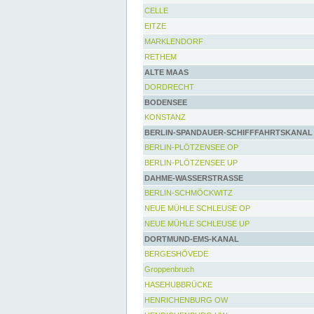
CELLE
EITZE
MARKLENDORF
RETHEM
ALTE MAAS
DORDRECHT
BODENSEE
KONSTANZ
BERLIN-SPANDAUER-SCHIFFFAHRTSKANAL
BERLIN-PLÖTZENSEE OP
BERLIN-PLÖTZENSEE UP
DAHME-WASSERSTRASSE
BERLIN-SCHMÖCKWITZ
NEUE MÜHLE SCHLEUSE OP
NEUE MÜHLE SCHLEUSE UP
DORTMUND-EMS-KANAL
BERGESHÖVEDE
Groppenbruch
HASEHUBBRÜCKE
HENRICHENBURG OW