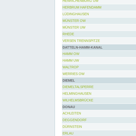
HENRICHENBURG UW
HERBRUM HAFENDAMM
LÜDINGHAUSEN
MÜNSTER OW
MÜNSTER UW
RHEDE
VERSEN TRENNSPITZE
DATTELN-HAMM-KANAL
HAMM OW
HAMM UW
WALTROP
WERRIES OW
DIEMEL
DIEMELTALSPERRE
HELMINGHAUSEN
WILHELMSBRÜCKE
DONAU
ACHLEITEN
DEGGENDORF
DÜRNSTEIN
ERLAU