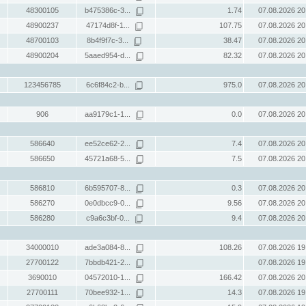
48300105
b475386c-3...
1.74
07.08.2026 20
48900237
47174d8f-1...
107.75
07.08.2026 20
48700103
8b4f9f7c-3...
38.47
07.08.2026 20
48900204
5aaed954-d...
82.32
07.08.2026 20
123456785
6c6f84c2-b...
975.0
07.08.2026 20
906
aa9179c1-1...
0.0
07.08.2026 20
586640
ee52ce62-2...
7.4
07.08.2026 20
586650
45721a68-5...
7.5
07.08.2026 20
586810
6b595707-8...
0.3
07.08.2026 20
586270
0e0dbcc9-0...
9.56
07.08.2026 20
586280
c9a6c3bf-0...
9.4
07.08.2026 20
34000010
ade3a084-8...
108.26
07.08.2026 19
27700122
7bbdb421-2...
07.08.2026 19
3690010
04572010-1...
166.42
07.08.2026 20
27700111
70bee932-1...
14.3
07.08.2026 19