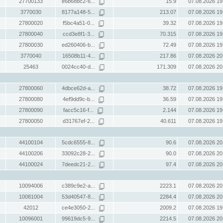
27700133
e6b68bc2-6...
15.9
07.08.2026 19
3770030
8177a148-5...
213.07
07.08.2026 19
27800020
f5bc4a51-0...
39.32
07.08.2026 19
27800040
ccd3e8f1-3...
70.315
07.08.2026 19
27800030
ed260406-b...
72.49
07.08.2026 19
3770040
16508b11-4...
217.86
07.08.2026 20
25463
0024cc40-d...
171.309
07.08.2026 20
27800060
4dbce62d-a...
38.72
07.08.2026 19
27800080
4ef9dd9c-b...
36.59
07.08.2026 19
27800090
facc5c16-f...
2.144
07.08.2026 19
27800050
d31767ef-2...
40.611
07.08.2026 19
44100104
5cdc6555-8...
90.6
07.08.2026 20
44100206
33092c28-2...
90.0
07.08.2026 20
44100024
7deedc21-2...
97.4
07.08.2026 20
10094006
c389c9e2-a...
2223.1
07.08.2026 20
10081004
53d40547-8...
2284.4
07.08.2026 20
42012
ce4e3050-2...
2009.2
07.08.2026 19
10096001
99619dc5-9...
2214.5
07.08.2026 20