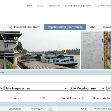
Hilfe
Links
Impressum
Nutzungsbedingungen
Datenschutz
Pegelauswahl über Karte
Pegelauswahl über Tabelle
Abo
Down
tter
Nummer
UUID
Flusskilometer
Messwerte bi
48900102
522286e2-b...
58.71
07.08.2026 20