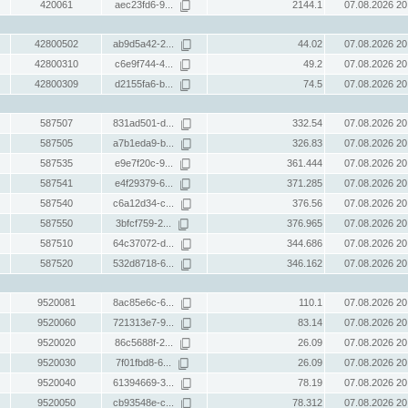
420061
aec23fd6-9...
2144.1
07.08.2026 20
42800502
ab9d5a42-2...
44.02
07.08.2026 20
42800310
c6e9f744-4...
49.2
07.08.2026 20
42800309
d2155fa6-b...
74.5
07.08.2026 20
587507
831ad501-d...
332.54
07.08.2026 20
587505
a7b1eda9-b...
326.83
07.08.2026 20
587535
e9e7f20c-9...
361.444
07.08.2026 20
587541
e4f29379-6...
371.285
07.08.2026 20
587540
c6a12d34-c...
376.56
07.08.2026 20
587550
3bfcf759-2...
376.965
07.08.2026 20
587510
64c37072-d...
344.686
07.08.2026 20
587520
532d8718-6...
346.162
07.08.2026 20
9520081
8ac85e6c-6...
110.1
07.08.2026 20
9520060
721313e7-9...
83.14
07.08.2026 20
9520020
86c5688f-2...
26.09
07.08.2026 20
9520030
7f01fbd8-6...
26.09
07.08.2026 20
9520040
61394669-3...
78.19
07.08.2026 20
9520050
cb93548e-c...
78.312
07.08.2026 20