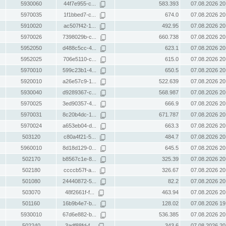
5930060
44f7e955-c...
583.393
07.08.2026 20
5970035
1f1bbed7-c...
674.0
07.08.2026 20
5910020
ac507f42-1...
492.95
07.08.2026 20
5970026
7398029b-c...
660.738
07.08.2026 20
5952050
d488c5cc-4...
623.1
07.08.2026 20
5952025
706e5110-c...
615.0
07.08.2026 20
5970010
599c23b1-4...
650.5
07.08.2026 20
5920010
a26e57c9-1...
522.639
07.08.2026 20
5930040
d9289367-c...
568.987
07.08.2026 20
5970025
3ed90357-4...
666.9
07.08.2026 20
5970031
8c20b4dc-1...
671.787
07.08.2026 20
5970024
a653eb04-d...
663.3
07.08.2026 20
503120
c80a4f21-5...
484.7
07.08.2026 20
5960010
8d18d129-0...
645.5
07.08.2026 20
502170
b8567c1e-8...
325.39
07.08.2026 20
502180
ccccb57f-a...
326.67
07.08.2026 20
501080
24440872-5...
82.2
07.08.2026 20
503070
48f2661f-f...
463.94
07.08.2026 20
501160
16b9b4e7-b...
128.02
07.08.2026 19
5930010
67d6e882-b...
536.385
07.08.2026 20
502240
3adf88fd-f...
343.6
07.08.2026 20