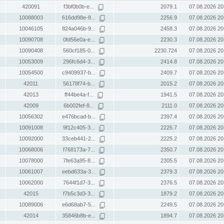
420091
f3bf0b0b-e...
2079.1
07.08.2026 20
10088003
616dd98e-8...
2256.9
07.08.2026 20
10046105
824a046b-9...
2458.3
07.08.2026 20
10090708
0fd56e0a-e...
2230.3
07.08.2026 20
10090408
560cf185-0...
2230.724
07.08.2026 20
10053009
296fc6d4-3...
2414.8
07.08.2026 20
10054500
c9409937-b...
2409.7
07.08.2026 20
42011
56178f74-b...
2015.2
07.08.2026 20
42013
ff44be4a-f...
1941.5
07.08.2026 20
42009
6b002fef-8...
2111.0
07.08.2026 20
10056302
e476bcad-b...
2397.4
07.08.2026 20
10091008
9f12c405-3...
2226.7
07.08.2026 20
10092000
33ceb441-2...
2225.2
07.08.2026 20
10068006
f768173a-7...
2350.7
07.08.2026 20
10078000
7fe63a95-8...
2305.5
07.08.2026 20
10061007
eebd633a-3...
2379.3
07.08.2026 20
10062000
7644f1d7-3...
2376.5
07.08.2026 20
42015
f7b5c3d3-3...
1879.2
07.08.2026 20
10089006
e6d68ab7-5...
2249.5
07.08.2026 20
42014
35846b8b-e...
1894.7
07.08.2026 20