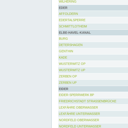
WILHERING
EDER
AFFOLDERN
EDERTALSPERRE
SCHMITTLOTHEIM
ELBE-HAVEL-KANAL
BURG
DETERSHAGEN
GENTHIN
KADE
WUSTERWITZ OP
WUSTERWITZ UP
ZERBEN OP
ZERBEN UP
EIDER
EIDER-SPERRWERK BP
FRIEDRICHSTADT STRASSENBRÜCKE
LEXFÄHRE OBERWASSER
LEXFÄHRE UNTERWASSER
NORDFELD OBERWASSER
NORDFELD UNTERWASSER