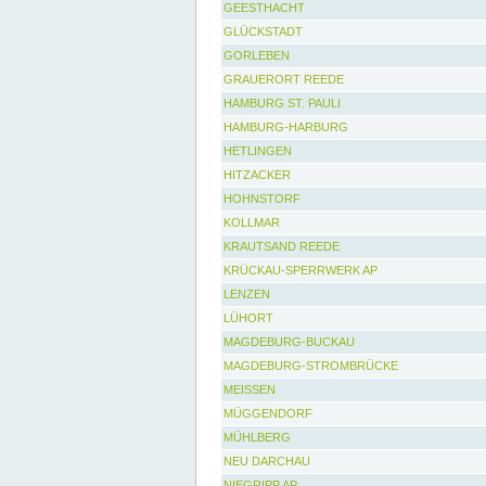
GEESTHACHT
GLÜCKSTADT
GORLEBEN
GRAUERORT REEDE
HAMBURG ST. PAULI
HAMBURG-HARBURG
HETLINGEN
HITZACKER
HOHNSTORF
KOLLMAR
KRAUTSAND REEDE
KRÜCKAU-SPERRWERK AP
LENZEN
LÜHORT
MAGDEBURG-BUCKAU
MAGDEBURG-STROMBRÜCKE
MEISSEN
MÜGGENDORF
MÜHLBERG
NEU DARCHAU
NIEGRIPP AP