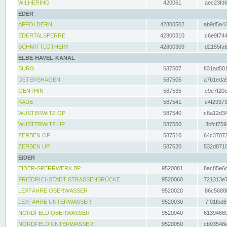
WILHERING
420061
aec23fd6
EDER
AFFOLDERN
42800502
ab9d5a42
EDERTALSPERRE
42800310
c6e9f744
SCHMITTLOTHEIM
42800309
d2155fa6
ELBE-HAVEL-KANAL
BURG
587507
831ad501
DETERSHAGEN
587505
a7b1eda9
GENTHIN
587535
e9e7f20c
KADE
587541
e4f29379
WUSTERWITZ OP
587540
c6a12d34
WUSTERWITZ UP
587550
3bfcf759
ZERBEN OP
587510
64c37072
ZERBEN UP
587520
532d8718
EIDER
EIDER-SPERRWERK BP
9520081
8ac85e6c
FRIEDRICHSTADT STRASSENBRÜCKE
9520060
721313e7
LEXFÄHRE OBERWASSER
9520020
86c5688f
LEXFÄHRE UNTERWASSER
9520030
7f01fbd8
NORDFELD OBERWASSER
9520040
61394669
NORDFELD UNTERWASSER
9520050
cb93548e