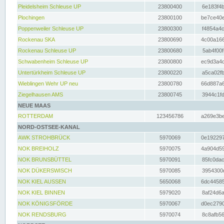
Pleidelsheim Schleuse UP
23800400
6e183f4b
Plochingen
23800100
be7ce40e
Poppenweiler Schleuse UP
23800300
f4854a4c
Rockenau SKA
23800690
4c00a166
Rockenau Schleuse UP
23800680
5ab4f00f
Schwabenheim Schleuse UP
23800800
ec9d3a4d
Untertürkheim Schleuse UP
23800220
a5ca02fb
Wieblingen Wehr UP neu
23800780
66d887a6
Ziegelhausen AMS
23800745
3944c1fd
NEUE MAAS
ROTTERDAM
123456786
a269e3be
NORD-OSTSEE-KANAL
AWK STROHBRÜCK
5970069
0e192297
NOK BREIHOLZ
5970075
4a904d59
NOK BRUNSBÜTTEL
5970091
85fc0dac
NOK DÜKERSWISCH
5970085
3954300d
NOK KIEL AUSSEN
5650068
6dc44585
NOK KIEL BINNEN
5979020
8af24d6a
NOK KÖNIGSFÖRDE
5970067
d0ec2790
NOK RENDSBURG
5970074
8c8afb56