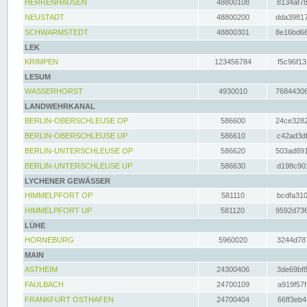
HERRENHAUSEN
48800108
8134af78
NEUSTADT
48800200
dda39817
SCHWARMSTEDT
48800301
8e16bd66
LEK
KRIMPEN
123456784
f5c96f13
LESUM
WASSERHORST
4930010
76844306
LANDWEHRKANAL
BERLIN-OBERSCHLEUSE OP
586600
24ce3282
BERLIN-OBERSCHLEUSE UP
586610
c42ad3df
BERLIN-UNTERSCHLEUSE OP
586620
503ad891
BERLIN-UNTERSCHLEUSE UP
586630
d198c901
LYCHENER GEWÄSSER
HIMMELPFORT OP
581110
bcdfa310
HIMMELPFORT UP
581120
9592d736
LÜHE
HORNEBURG
5960020
3244d787
MAIN
ASTHEIM
24300406
3de69bf8
FAULBACH
24700109
a919f57f
FRANKFURT OSTHAFEN
24700404
66ff3eb4