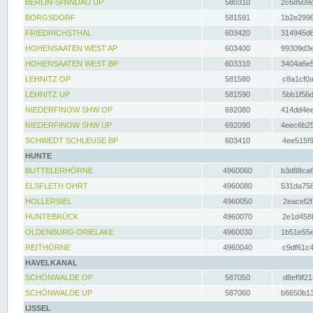
BERLIN-SPANDAU UP
580310
2c68509c
BORGSDORF
581591
1b2e2996
FRIEDRICHSTHAL
603420
314945d6
HOHENSAATEN WEST AP
603400
99309d3e
HOHENSAATEN WEST BP
603310
3404a6e5
LEHNITZ OP
581580
c8a1cf0a
LEHNITZ UP
581590
5bb1f56d
NIEDERFINOW SHW OP
692080
414dd4ee
NIEDERFINOW SHW UP
692090
4eec6b25
SCHWEDT SCHLEUSE BP
603410
4ee515f9
HUNTE
BUTTELERHÖRNE
4960060
b3d88ca6
ELSFLETH OHRT
4960080
531da758
HOLLERSIEL
4960050
2eacef2f
HUNTEBRÜCK
4960070
2e1d458b
OLDENBURG-DRIELAKE
4960030
1b51e55e
REITHÖRNE
4960040
c9df61c4
HAVELKANAL
SCHÖNWALDE OP
587050
d8ef9f21
SCHÖNWALDE UP
587060
b6650b13
IJSSEL