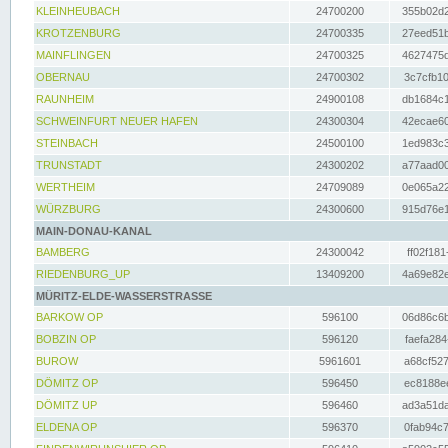
KLEINHEUBACH
24700200
355b02d2
KROTZENBURG
24700335
27eed51b
MAINFLINGEN
24700325
4627475d
OBERNAU
24700302
3c7cfb10
RAUNHEIM
24900108
db1684c1
SCHWEINFURT NEUER HAFEN
24300304
42ecae60
STEINBACH
24500100
1ed983c3
TRUNSTADT
24300202
a77aad00
WERTHEIM
24709089
0e065a22
WÜRZBURG
24300600
915d76e1
MAIN-DONAU-KANAL
BAMBERG
24300042
ff02f181
RIEDENBURG_UP
13409200
4a69e82e
MÜRITZ-ELDE-WASSERSTRASSE
BARKOW OP
596100
06d86c6b
BOBZIN OP
596120
faefa284
BUROW
5961601
a68cf527
DÖMITZ OP
596450
ec8188ee
DÖMITZ UP
596460
ad3a51da
ELDENA OP
596370
0fab94c7