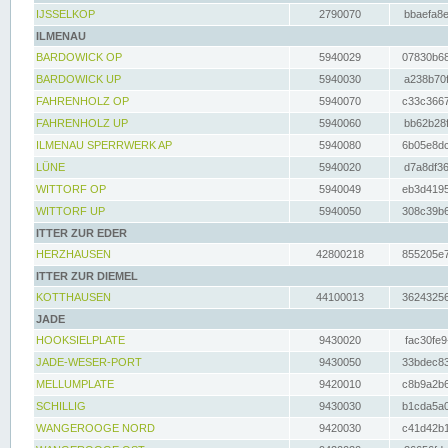
IJSSELKOP
2790070
bbaefa8e
ILMENAU
BARDOWICK OP
5940029
07830b68
BARDOWICK UP
5940030
a238b70f
FAHRENHOLZ OP
5940070
c33c3667
FAHRENHOLZ UP
5940060
bb62b28f
ILMENAU SPERRWERK AP
5940080
6b05e8dc
LÜNE
5940020
d7a8df36
WITTORF OP
5940049
eb3d4195
WITTORF UP
5940050
308c39b6
ITTER ZUR EDER
HERZHAUSEN
42800218
855205e7
ITTER ZUR DIEMEL
KOTTHAUSEN
44100013
36243256
JADE
HOOKSIELPLATE
9430020
fac30fe9
JADE-WESER-PORT
9430050
33bdec83
MELLUMPLATE
9420010
c8b9a2b6
SCHILLIG
9430030
b1cda5a0
WANGEROOGE NORD
9420030
c41d42b1