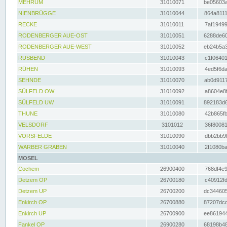
MEHRUM
31010071
be05603a
NIENBRÜGGE
31010044
864a8111
RECKE
31010011
7af19499
RODENBERGER AUE-OST
31010051
6288de60
RODENBERGER AUE-WEST
31010052
eb24b5a3
RUSBEND
31010043
c1f06401
RÜHEN
31010093
4ed5f6da
SEHNDE
31010070
ab0d9117
SÜLFELD OW
31010092
a8604e8f
SÜLFELD UW
31010091
892183d6
THUNE
31010080
42b865fb
VELSDORF
3101012
36f80081
VORSFELDE
31010090
dbb2bb9f
WARBER GRABEN
31010040
2f1080ba
MOSEL
Cochem
26900400
768df4e9
Detzem OP
26700180
c40912fd
Detzem UP
26700200
dc344605
Enkirch OP
26700880
87207dcd
Enkirch UP
26700900
ee861944
Fankel OP
26900280
68198b48