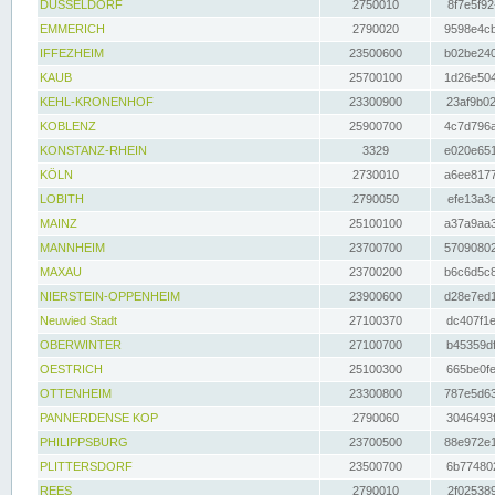
DÜSSELDORF
2750010
8f7e5f92
EMMERICH
2790020
9598e4cb
IFFEZHEIM
23500600
b02be240
KAUB
25700100
1d26e504
KEHL-KRONENHOF
23300900
23af9b02
KOBLENZ
25900700
4c7d796a
KONSTANZ-RHEIN
3329
e020e651
KÖLN
2730010
a6ee8177
LOBITH
2790050
efe13a3d
MAINZ
25100100
a37a9aa3
MANNHEIM
23700700
57090802
MAXAU
23700200
b6c6d5c8
NIERSTEIN-OPPENHEIM
23900600
d28e7ed1
Neuwied Stadt
27100370
dc407f1e
OBERWINTER
27100700
b45359df
OESTRICH
25100300
665be0fe
OTTENHEIM
23300800
787e5d63
PANNERDENSE KOP
2790060
3046493f
PHILIPPSBURG
23700500
88e972e1
PLITTERSDORF
23500700
6b774802
REES
2790010
2f025389