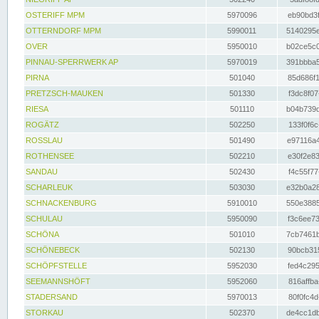
OSTERIFF MPM
5970096
eb90bd3f
OTTERNDORF MPM
5990011
5140295e
OVER
5950010
b02ce5c0
PINNAU-SPERRWERK AP
5970019
391bbba5
PIRNA
501040
85d686f1
PRETZSCH-MAUKEN
501330
f3dc8f07
RIESA
501110
b04b739d
ROGÄTZ
502250
133f0f6c
ROSSLAU
501490
e97116a4
ROTHENSEE
502210
e30f2e83
SANDAU
502430
f4c55f77
SCHARLEUK
503030
e32b0a28
SCHNACKENBURG
5910010
550e3885
SCHULAU
5950090
f3c6ee73
SCHÖNA
501010
7cb7461b
SCHÖNEBECK
502130
90bcb315
SCHÖPFSTELLE
5952030
fed4c295
SEEMANNSHÖFT
5952060
816affba
STADERSAND
5970013
80f0fc4d
STORKAU
502370
de4cc1db