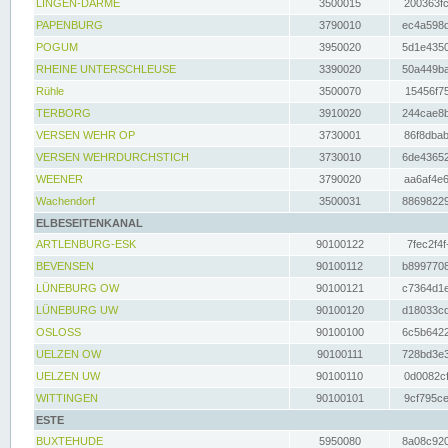
LINGEN-DARME
3500015
200363fc
PAPENBURG
3790010
ec4a598d
POGUM
3950020
5d1e4350
RHEINE UNTERSCHLEUSE
3390020
50a449ba
Rühle
3500070
15456f75
TERBORG
3910020
244cae8b
VERSEN WEHR OP
3730001
86f8dbab
VERSEN WEHRDURCHSTICH
3730010
6de43652
WEENER
3790020
aa6af4e6
Wachendorf
3500031
88698229
ELBESEITENKANAL
ARTLENBURG-ESK
90100122
7fec2f4f
BEVENSEN
90100112
b8997708
LÜNEBURG OW
90100121
c7364d1e
LÜNEBURG UW
90100120
d18033cd
OSLOSS
90100100
6c5b6422
UELZEN OW
90100111
728bd3e3
UELZEN UW
90100110
0d0082cf
WITTINGEN
90100101
9cf795ce
ESTE
BUXTEHUDE
5950080
8a08c920