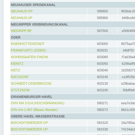
NEUHAUSER SPEISEKANAL
NEUHAUS OP
585850
963bdc26
NEUHAUS UP
585860
bf48cefd
NIEGRIPPER VERBINDUNGSKANAL
NIEGRIPP BP
587500
e506460f
ODER
EISENHÜTTENSTADT
603000
8675aa70
FRANKFURT1 (ODER)
603031
bffdf7f2
HOHENSAATEN-FINOW
603080
f7a639a4
KIENITZ
603050
6298a8f9
KIETZ
603040
16258271
RATZDORF
603140
ca3f535b
SCHWEDT-ODERBRÜCKE
603130
e28babaa
STÜTZKOW
603100
30bff0df
ORANIENBURGER HAVEL
OHV KM 3.014 (HOCHSPANNUNG)
580271
eea7e3dc
OHv km 1.467 (Blaues Wunder)
580272
8b51c505
OBERE HAVEL-WASSERSTRASSE
BISCHOFSWERDER OP
581520
16a780aa
BISCHOFSWERDER UP
581530
74134dc6