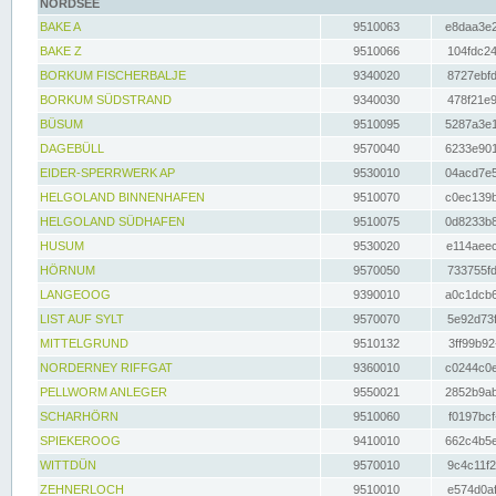
NORDSEE
BAKE A
9510063
e8daa3e2
BAKE Z
9510066
104fdc24
BORKUM FISCHERBALJE
9340020
8727ebfd
BORKUM SÜDSTRAND
9340030
478f21e9
BÜSUM
9510095
5287a3e1
DAGEBÜLL
9570040
6233e901
EIDER-SPERRWERK AP
9530010
04acd7e5
HELGOLAND BINNENHAFEN
9510070
c0ec139b
HELGOLAND SÜDHAFEN
9510075
0d8233b8
HUSUM
9530020
e114aeec
HÖRNUM
9570050
733755fd
LANGEOOG
9390010
a0c1dcb6
LIST AUF SYLT
9570070
5e92d73f
MITTELGRUND
9510132
3ff99b92
NORDERNEY RIFFGAT
9360010
c0244c0e
PELLWORM ANLEGER
9550021
2852b9ab
SCHARHÖRN
9510060
f0197bcf
SPIEKEROOG
9410010
662c4b5e
WITTDÜN
9570010
9c4c11f2
ZEHNERLOCH
9510010
e574d0af