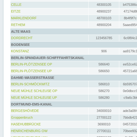
CELLE
48300105
b475386c
EITZE
48900237
47174d8f
MARKLENDORF
48700103
8b4f9f7c
RETHEM
48900204
5aaed954
ALTE MAAS
DORDRECHT
123456785
6c6f84c2
BODENSEE
KONSTANZ
906
aa9179c1
BERLIN-SPANDAUER-SCHIFFFAHRTSKANAL
BERLIN-PLÖTZENSEE OP
586640
ee52ce62
BERLIN-PLÖTZENSEE UP
586650
45721a68
DAHME-WASSERSTRASSE
BERLIN-SCHMÖCKWITZ
586810
6b595707
NEUE MÜHLE SCHLEUSE OP
586270
0e0dbcc9
NEUE MÜHLE SCHLEUSE UP
586280
c9a6c3bf
DORTMUND-EMS-KANAL
BERGESHÖVEDE
34000010
ade3a084
Groppenbruch
27700122
7bbdb421
HASEHUBBRÜCKE
3690010
04572010
HENRICHENBURG OW
27700111
70bee932