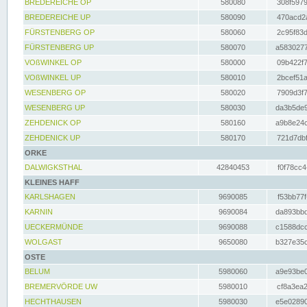
BREDEREICHE OP
580080
308f5979
BREDEREICHE UP
580090
470acd2a
FÜRSTENBERG OP
580060
2c95f83d
FÜRSTENBERG UP
580070
a5830277
VOßWINKEL OP
580000
09b422f7
VOßWINKEL UP
580010
2bcef51a
WESENBERG OP
580020
7909d3f7
WESENBERG UP
580030
da3b5de9
ZEHDENICK OP
580160
a9b8e24c
ZEHDENICK UP
580170
721d7dbf
ORKE
DALWIGKSTHAL
42840453
f0f78cc4
KLEINES HAFF
KARLSHAGEN
9690085
f53bb77f
KARNIN
9690084
da893bbd
UECKERMÜNDE
9690088
c1588dcc
WOLGAST
9650080
b327e35c
OSTE
BELUM
5980060
a9e93be0
BREMERVÖRDE UW
5980010
cf8a3ea2
HECHTHAUSEN
5980030
e5e02890