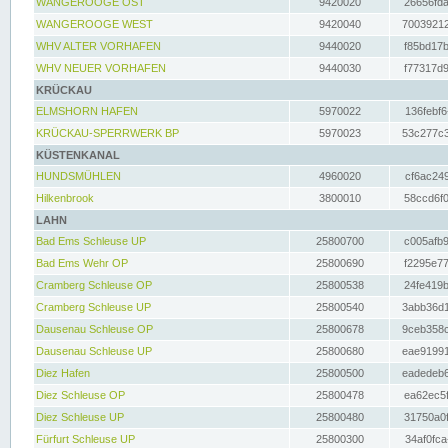
WANGEROOGE OST
9420020
26656fda
WANGEROOGE WEST
9420040
70039212
WHV ALTER VORHAFEN
9440020
f85bd17b
WHV NEUER VORHAFEN
9440030
f77317d9
KRÜCKAU
ELMSHORN HAFEN
5970022
136febf6
KRÜCKAU-SPERRWERK BP
5970023
53c277c3
KÜSTENKANAL
HUNDSMÜHLEN
4960020
cf6ac249
Hilkenbrook
3800010
58ccd6f0
LAHN
Bad Ems Schleuse UP
25800700
c005afb9
Bad Ems Wehr OP
25800690
f2295e77
Cramberg Schleuse OP
25800538
24fe419b
Cramberg Schleuse UP
25800540
3abb36d1
Dausenau Schleuse OP
25800678
9ceb358c
Dausenau Schleuse UP
25800680
eae91991
Diez Hafen
25800500
eadedeb6
Diez Schleuse OP
25800478
ea62ec5f
Diez Schleuse UP
25800480
31750a0f
Fürfurt Schleuse UP
25800300
34af0fca