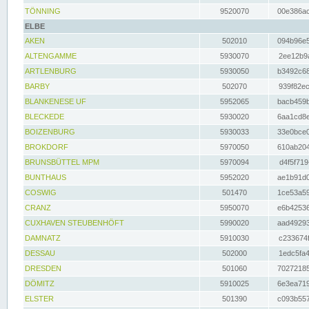
TÖNNING
9520070
00e386ac
ELBE
AKEN
502010
094b96e5
ALTENGAMME
5930070
2ee12b9a
ARTLENBURG
5930050
b3492c68
BARBY
502070
939f82ec
BLANKENESE UF
5952065
bacb459b
BLECKEDE
5930020
6aa1cd8e
BOIZENBURG
5930033
33e0bce0
BROKDORF
5970050
610ab204
BRUNSBÜTTEL MPM
5970094
d4f5f719
BUNTHAUS
5952020
ae1b91d0
COSWIG
501470
1ce53a59
CRANZ
5950070
e6b42536
CUXHAVEN STEUBENHÖFT
5990020
aad49293
DAMNATZ
5910030
c233674f
DESSAU
502000
1edc5fa4
DRESDEN
501060
70272185
DÖMITZ
5910025
6e3ea719
ELSTER
501390
c093b557