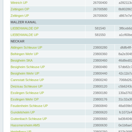
Wintrich UP
26700400
a392113c
Zeltingen OP
26700580
8b802863
Zeltingen UP
26700600
d867e7e9
MALZER KANAL
LIEBENWALDE OP
581540
3f8ceb6d
LIEBENWALDE UP
581550
a1cf60be
NECKAR
Aldingen Schleuse UP
23800280
dfdfb4ff
Beihingen Wehr UP
23800360
8a2e3048
Besigheim SKA
23800460
46d8ed02
Besigheim Schleuse UP
23800480
57db82c7
Besigheim Wehr UP
23800440
42c11b7a
Cannstatt Schleuse UP
23800240
7068d262
Deizisau Schleuse UP
23800120
c5b6243d
Esslingen Schleuse UP
23800180
130a3761
Esslingen Wehr OP
23800176
31c32a38
Feudenheim Schleuse UP
23800840
48a939b9
Gundelsheim UP
23800620
fc1072e4
Guttenbach Schleuse UP
23800660
bd36404b
Hassmersheim AMS
23800630
0e1b8ae0
Heidelberg UP
23800760
827b2685