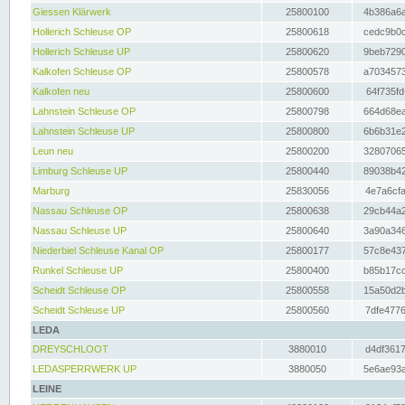
Giessen Klärwerk
25800100
4b386a6a
Hollerich Schleuse OP
25800618
cedc9b0c
Hollerich Schleuse UP
25800620
9beb7290
Kalkofen Schleuse OP
25800578
a7034573
Kalkofen neu
25800600
64f735fd
Lahnstein Schleuse OP
25800798
664d68ea
Lahnstein Schleuse UP
25800800
6b6b31e2
Leun neu
25800200
32807065
Limburg Schleuse UP
25800440
89038b42
Marburg
25830056
4e7a6cfa
Nassau Schleuse OP
25800638
29cb44a2
Nassau Schleuse UP
25800640
3a90a346
Niederbiel Schleuse Kanal OP
25800177
57c8e437
Runkel Schleuse UP
25800400
b85b17cc
Scheidt Schleuse OP
25800558
15a50d2b
Scheidt Schleuse UP
25800560
7dfe4776
LEDA
DREYSCHLOOT
3880010
d4df3617
LEDASPERRWERK UP
3880050
5e6ae93a
LEINE