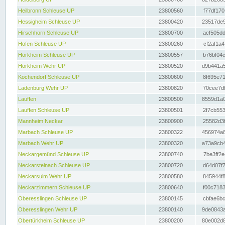
Heilbronn Schleuse UP
23800560
f77df170
Hessigheim Schleuse UP
23800420
23517de9
Hirschhorn Schleuse UP
23800700
acf505dd
Hofen Schleuse UP
23800260
cf2af1a4
Horkheim Schleuse UP
23800557
b76bf04c
Horkheim Wehr UP
23800520
d9b441a5
Kochendorf Schleuse UP
23800600
8f695e71
Ladenburg Wehr UP
23800820
70cee7df
Lauffen
23800500
8559d1a0
Lauffen Schleuse UP
23800501
2f7cb553
Mannheim Neckar
23800900
25582d3f
Marbach Schleuse UP
23800322
456974a8
Marbach Wehr UP
23800320
a73a9cb4
Neckargemünd Schleuse UP
23800740
7be3ff2e
Neckarsteinach Schleuse UP
23800720
d64d07f7
Neckarsulm Wehr UP
23800580
845944f8
Neckarzimmern Schleuse UP
23800640
f00c7183
Oberesslingen Schleuse UP
23800145
cbfae6bc
Oberesslingen Wehr UP
23800140
9de0843a
Obertürkheim Schleuse UP
23800200
80e002d8