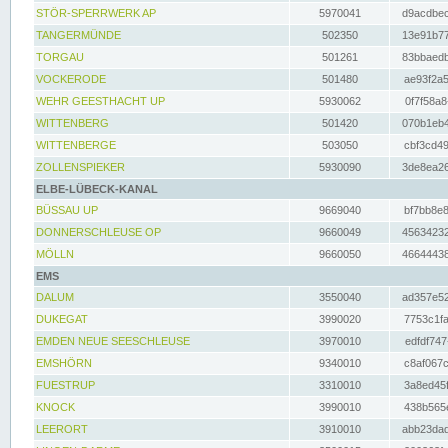
STÖR-SPERRWERK AP
5970041
d9acdbec
TANGERMÜNDE
502350
13e91b77
TORGAU
501261
83bbaedb
VOCKERODE
501480
ae93f2a5
WEHR GEESTHACHT UP
5930062
0f7f58a8
WITTENBERG
501420
070b1eb4
WITTENBERGE
503050
cbf3cd49
ZOLLENSPIEKER
5930090
3de8ea26
ELBE-LÜBECK-KANAL
BÜSSAU UP
9669040
bf7bb8e8
DONNERSCHLEUSE OP
9660049
45634232
MÖLLN
9660050
46644438
EMS
DALUM
3550040
ad357e52
DUKEGAT
3990020
7753c1fa
EMDEN NEUE SEESCHLEUSE
3970010
edfdf747
EMSHÖRN
9340010
c8af067c
FUESTRUP
3310010
3a8ed45f
KNOCK
3990010
438b565e
LEERORT
3910010
abb23dad