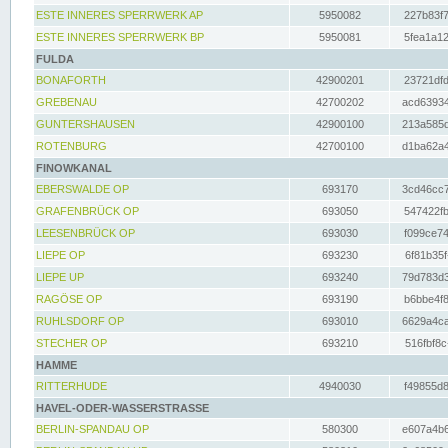
ESTE INNERES SPERRWERK AP
5950082
227b83f7
ESTE INNERES SPERRWERK BP
5950081
5fea1a12
FULDA
BONAFORTH
42900201
23721dfd
GREBENAU
42700202
acd63934
GUNTERSHAUSEN
42900100
213a585d
ROTENBURG
42700100
d1ba62a4
FINOWKANAL
EBERSWALDE OP
693170
3cd46cc7
GRAFENBRÜCK OP
693050
547422fb
LEESENBRÜCK OP
693030
f099ce74
LIEPE OP
693230
6f81b35f
LIEPE UP
693240
79d783d3
RAGÖSE OP
693190
b6bbe4f8
RUHLSDORF OP
693010
6629a4ca
STECHER OP
693210
516fbf8c
HAMME
RITTERHUDE
4940030
f49855d8
HAVEL-ODER-WASSERSTRASSE
BERLIN-SPANDAU OP
580300
e607a4b6