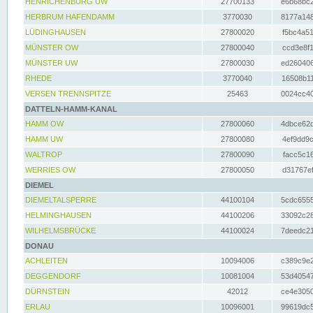
HENRICHENBURG UW
27700133
e6b68bc2
HERBRUM HAFENDAMM
3770030
8177a148
LÜDINGHAUSEN
27800020
f5bc4a51
MÜNSTER OW
27800040
ccd3e8f1
MÜNSTER UW
27800030
ed260406
RHEDE
3770040
16508b11
VERSEN TRENNSPITZE
25463
0024cc40
DATTELN-HAMM-KANAL
HAMM OW
27800060
4dbce62d
HAMM UW
27800080
4ef9dd9c
WALTROP
27800090
facc5c16
WERRIES OW
27800050
d31767ef
DIEMEL
DIEMELTALSPERRE
44100104
5cdc6555
HELMINGHAUSEN
44100206
33092c28
WILHELMSBRÜCKE
44100024
7deedc21
DONAU
ACHLEITEN
10094006
c389c9e2
DEGGENDORF
10081004
53d40547
DÜRNSTEIN
42012
ce4e3050
ERLAU
10096001
99619dc5