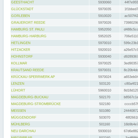
GEESTHACHT
5930060
44f7e955
GLÜCKSTADT
5970035
1f1bbed7
GORLEBEN
5910020
ac507f42
GRAUERORT REEDE
5970026
7398029b
HAMBURG ST. PAULI
5952050
d488c5cc
HAMBURG-HARBURG
5952025
706e5110
HETLINGEN
5970010
599c23b1
HITZACKER
5920010
a26e57c9
HOHNSTORF
5930040
d9289367
KOLLMAR
5970025
3ed90357
KRAUTSAND REEDE
5970031
8c20b4dc
KRÜCKAU-SPERRWERK AP
5970024
a653eb04
LENZEN
503120
c80a4f21
LÜHORT
5960010
8d18d129
MAGDEBURG-BUCKAU
502170
b8567c1e
MAGDEBURG-STROMBRÜCKE
502180
ccccb57f
MEISSEN
501080
24440872
MÜGGENDORF
503070
48f2661f
MÜHLBERG
501160
16b9b4e7
NEU DARCHAU
5930010
67d6e882
NIEGRIPP AP
502240
3adf88fd