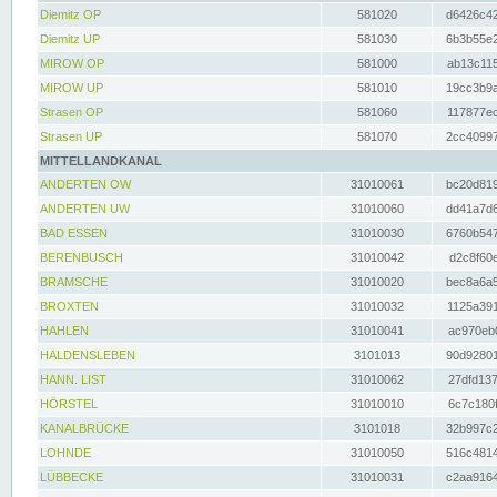
Diemitz OP
581020
d6426c42
Diemitz UP
581030
6b3b55e2
MIROW OP
581000
ab13c115
MIROW UP
581010
19cc3b9a
Strasen OP
581060
117877ec
Strasen UP
581070
2cc40997
MITTELLANDKANAL
ANDERTEN OW
31010061
bc20d819
ANDERTEN UW
31010060
dd41a7d6
BAD ESSEN
31010030
6760b547
BERENBUSCH
31010042
d2c8f60e
BRAMSCHE
31010020
bec8a6a5
BROXTEN
31010032
1125a391
HAHLEN
31010041
ac970eb0
HALDENSLEBEN
3101013
90d92801
HANN. LIST
31010062
27dfd137
HÖRSTEL
31010010
6c7c180f
KANALBRÜCKE
3101018
32b997c2
LOHNDE
31010050
516c4814
LÜBBECKE
31010031
c2aa9164