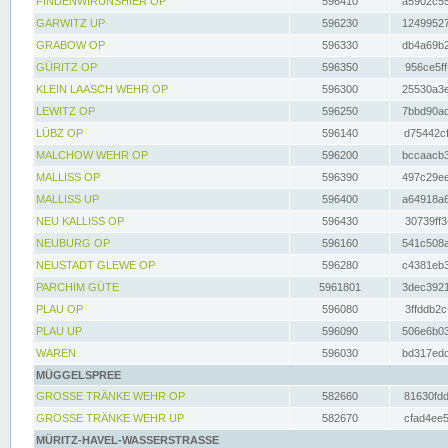
FINDENWIRUNSHIER OP
596410
a5902c55
GARWITZ UP
596230
12499527
GRABOW OP
596330
db4a69b2
GÜRITZ OP
596350
956ce5ff
KLEIN LAASCH WEHR OP
596300
25530a3e
LEWITZ OP
596250
7bbd90ad
LÜBZ OP
596140
d75442cf
MALCHOW WEHR OP
596200
bccaacb3
MALLISS OP
596390
497c29ee
MALLISS UP
596400
a64918a6
NEU KALLISS OP
596430
30739ff3
NEUBURG OP
596160
541c508a
NEUSTADT GLEWE OP
596280
c4381eb3
PARCHIM GÜTE
5961801
3dec3921
PLAU OP
596080
3ffddb2c
PLAU UP
596090
506e6b03
WAREN
596030
bd317edd
MÜGGELSPREE
GROSSE TRÄNKE WEHR OP
582660
81630fdd
GROSSE TRÄNKE WEHR UP
582670
cfad4ee5
MÜRITZ-HAVEL-WASSERSTRASSE