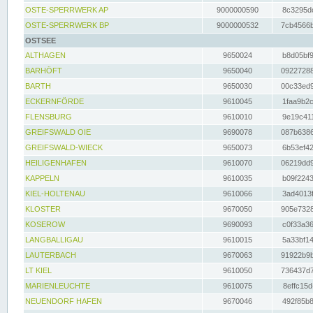
OSTE-SPERRWERK AP
9000000590
8c3295dc
OSTE-SPERRWERK BP
9000000532
7cb4566b
OSTSEE
ALTHAGEN
9650024
b8d05bf9
BARHÖFT
9650040
09227288
BARTH
9650030
00c33ed9
ECKERNFÖRDE
9610045
1faa9b2c
FLENSBURG
9610010
9e19c411
GREIFSWALD OIE
9690078
087b6386
GREIFSWALD-WIECK
9650073
6b53ef42
HEILIGENHAFEN
9610070
06219dd9
KAPPELN
9610035
b09f2243
KIEL-HOLTENAU
9610066
3ad4013f
KLOSTER
9670050
905e7328
KOSEROW
9690093
c0f33a36
LANGBALLIGAU
9610015
5a33bf14
LAUTERBACH
9670063
91922b9b
LT KIEL
9610050
736437d7
MARIENLEUCHTE
9610075
8effc15d
NEUENDORF HAFEN
9670046
492f85b8