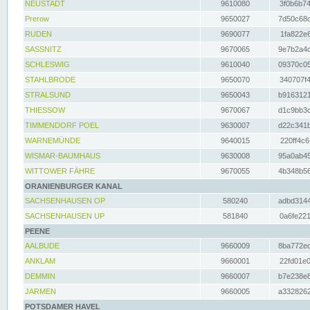
NEUSTADT
9610080
3f0b6b74
Prerow
9650027
7d50c68c
RUDEN
9690077
1fa822e6
SASSNITZ
9670065
9e7b2a4d
SCHLESWIG
9610040
09370c05
STAHLBRODE
9650070
340707f4
STRALSUND
9650043
b9163121
THIESSOW
9670067
d1c9bb3c
TIMMENDORF POEL
9630007
d22c341b
WARNEMÜNDE
9640015
220ff4c6
WISMAR-BAUMHAUS
9630008
95a0ab45
WITTOWER FÄHRE
9670055
4b348b56
ORANIENBURGER KANAL
SACHSENHAUSEN OP
580240
adbd3144
SACHSENHAUSEN UP
581840
0a6fe221
PEENE
AALBUDE
9660009
8ba772ed
ANKLAM
9660001
22fd01e0
DEMMIN
9660007
b7e238e8
JARMEN
9660005
a3328262
POTSDAMER HAVEL