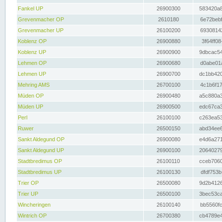
Fankel UP
26900300
583420a8
Grevenmacher OP
2610180
6e72bebf
Grevenmacher UP
26100200
69308142
Koblenz OP
26900880
3f64ff08
Koblenz UP
26900900
9dbcac54
Lehmen OP
26900680
d0abe01a
Lehmen UP
26900700
dc1bb420
Mehring AMS
26700100
4c1b6f17
Müden OP
26900480
a5c880a3
Müden UP
26900500
edc67ca3
Perl
26100100
c263ea53
Ruwer
26500150
abd34ee6
Sankt Aldegund OP
26900080
e4d6a271
Sankt Aldegund UP
26900100
20640279
Stadtbredimus OP
26100110
cceb7060
Stadtbredimus UP
26100130
dfdf753b
Trier OP
26500080
9d2b4126
Trier UP
26500100
3bec53ca
Wincheringen
26100140
bb5560fc
Wintrich OP
26700380
cb4789e4