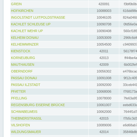
GREIN
420091
f3bf0b0b
HOFKIRCHEN
10088003
616dd98e
INGOLSTADT LUITPOLDSTRASSE
10046105
824a046b
KACHLET SCHLEUSE UP
10090708
0fd56e0a
KACHLET WEHR UP
10090408
560cf185
KELHEIM DONAU
10053009
296fc6d4
KELHEIMWINZER
10054500
c9409937
KIENSTOCK
42011
56178f74
KORNEUBURG
42013
ff44be4a
MAUTHAUSEN
42009
6b002fef
OBERNDORF
10056302
e476bcad
PASSAU DONAU
10091008
9f12c405
PASSAU ILZSTADT
10092000
33ceb441
PFATTER
10068006
f768173a
PFELLING
10078000
7fe63a95
REGENSBURG EISERNE BRÜCKE
10061007
eebd633a
SCHWABELWEIS
10062000
7644f1d7
THEBNERSTRASSL
42015
f7b5c3d3
VILSHOFEN
10089006
e6d68ab7
WILDUNGSMAUER
42014
35846b8b