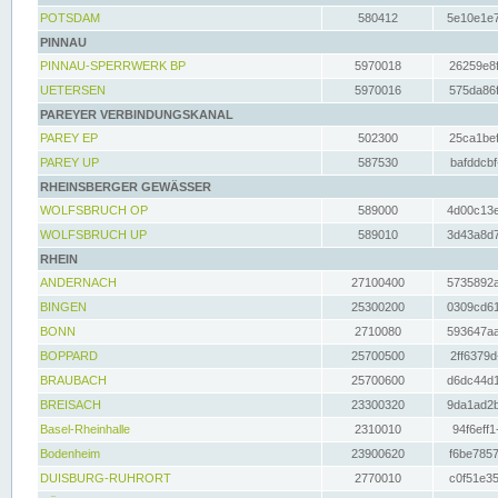
POTSDAM
580412
5e10e1e7
PINNAU
PINNAU-SPERRWERK BP
5970018
26259e8f
UETERSEN
5970016
575da86f
PAREYER VERBINDUNGSKANAL
PAREY EP
502300
25ca1bef
PAREY UP
587530
bafddcbf
RHEINSBERGER GEWÄSSER
WOLFSBRUCH OP
589000
4d00c13e
WOLFSBRUCH UP
589010
3d43a8d7
RHEIN
ANDERNACH
27100400
5735892a
BINGEN
25300200
0309cd61
BONN
2710080
593647aa
BOPPARD
25700500
2ff6379d
BRAUBACH
25700600
d6dc44d1
BREISACH
23300320
9da1ad2b
Basel-Rheinhalle
2310010
94f6eff1
Bodenheim
23900620
f6be7857
DUISBURG-RUHRORT
2770010
c0f51e35