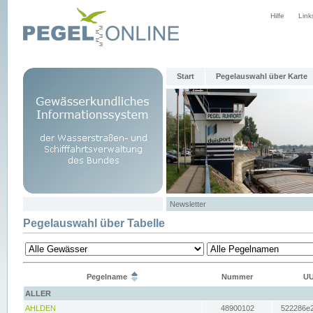
Hilfe
Link
Start
Pegelauswahl über Karte
Newsletter
Pegelauswahl über Tabelle
Pegelname
Nummer
UU
ALLER
AHLDEN
48900102
522286e2