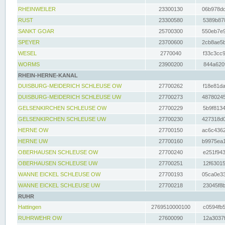
RHEINWEILER
23300130
06b978dd
RUST
23300580
5389b878
SANKT GOAR
25700300
550eb7e9
SPEYER
23700600
2cb8ae5b
WESEL
2770040
f33c3cc9
WORMS
23900200
844a620f
RHEIN-HERNE-KANAL
DUISBURG-MEIDERICH SCHLEUSE OW
27700262
f18e81da
DUISBURG-MEIDERICH SCHLEUSE UW
27700273
48780245
GELSENKIRCHEN SCHLEUSE OW
27700229
5b9f8134
GELSENKIRCHEN SCHLEUSE UW
27700230
427318d0
HERNE OW
27700150
ac6c4362
HERNE UW
27700160
b9975ea1
OBERHAUSEN SCHLEUSE OW
27700240
e251f943
OBERHAUSEN SCHLEUSE UW
27700251
12f63015
WANNE EICKEL SCHLEUSE OW
27700193
05ca0e33
WANNE EICKEL SCHLEUSE UW
27700218
23045f8b
RUHR
Hattingen
2769510000100
c0594fb5
RUHRWEHR OW
27600090
12a3037f