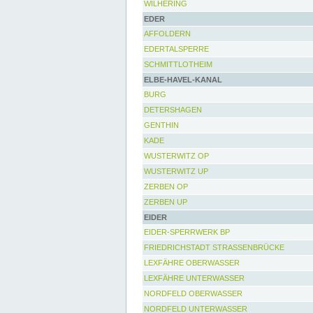
WILHERING
EDER
AFFOLDERN
EDERTALSPERRE
SCHMITTLOTHEIM
ELBE-HAVEL-KANAL
BURG
DETERSHAGEN
GENTHIN
KADE
WUSTERWITZ OP
WUSTERWITZ UP
ZERBEN OP
ZERBEN UP
EIDER
EIDER-SPERRWERK BP
FRIEDRICHSTADT STRASSENBRÜCKE
LEXFÄHRE OBERWASSER
LEXFÄHRE UNTERWASSER
NORDFELD OBERWASSER
NORDFELD UNTERWASSER