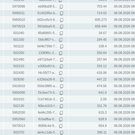
5970096
eb90bd3f-5...
703.44
06.08.2026 08
5990011
5140295e-b...
714.02
06.08.2026 08
5950010
b02ce5c0-6...
605.273
06.08.2026 08
5970019
391bbba5-8...
658.444
06.08.2026 08
501040
85d686f1-5...
34.67
06.08.2026 08
501330
f3dc8f07-c...
184.45
06.08.2026 08
501110
b04b739d-7...
108.4
06.08.2026 08
502250
133f0f6c-2...
350.64
06.08.2026 08
501490
e97116a4-7...
257.84
06.08.2026 08
502210
e30f2e83-b...
333.12
06.08.2026 08
502430
f4c55f77-a...
416.06
06.08.2026 08
503030
e32b0a28-8...
447.22
06.08.2026 08
5910010
550e3885-a...
474.56
06.08.2026 08
5950090
f3c6ee73-5...
641.0
06.08.2026 08
501010
7cb7461b-3...
2.05
06.08.2026 08
502130
90bcb315-f...
311.76
06.08.2026 08
5952030
fed4c295-7...
615.3
06.08.2026 08
5952060
816affba-0...
628.9
06.08.2026 08
5970013
80f0fc4d-9...
654.9
06.08.2026 08
502370
de4cc1db-5...
396.11
06.08.2026 08