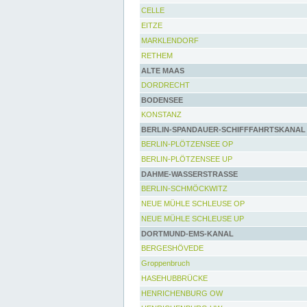
CELLE
EITZE
MARKLENDORF
RETHEM
ALTE MAAS
DORDRECHT
BODENSEE
KONSTANZ
BERLIN-SPANDAUER-SCHIFFFAHRTSKANAL
BERLIN-PLÖTZENSEE OP
BERLIN-PLÖTZENSEE UP
DAHME-WASSERSTRASSE
BERLIN-SCHMÖCKWITZ
NEUE MÜHLE SCHLEUSE OP
NEUE MÜHLE SCHLEUSE UP
DORTMUND-EMS-KANAL
BERGESHÖVEDE
Groppenbruch
HASEHUBBRÜCKE
HENRICHENBURG OW