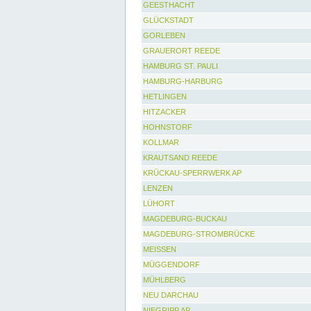
GEESTHACHT
GLÜCKSTADT
GORLEBEN
GRAUERORT REEDE
HAMBURG ST. PAULI
HAMBURG-HARBURG
HETLINGEN
HITZACKER
HOHNSTORF
KOLLMAR
KRAUTSAND REEDE
KRÜCKAU-SPERRWERK AP
LENZEN
LÜHORT
MAGDEBURG-BUCKAU
MAGDEBURG-STROMBRÜCKE
MEISSEN
MÜGGENDORF
MÜHLBERG
NEU DARCHAU
NIEGRIPP AP