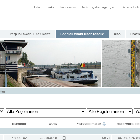
Hilfe
Links
Impressum
Nutzungsbedingungen
Datenschutz
Pegelauswahl über Karte
Pegelauswahl über Tabelle
Abo
Down
tter
Nummer
UUID
Flusskilometer
Messwerte bi
48900102
522286e2-b...
58.71
06.08.2026 08