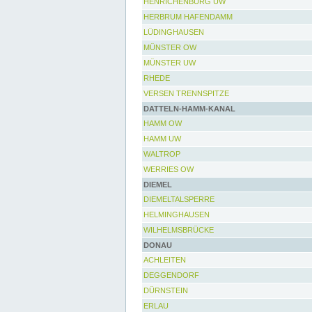
HENRICHENBURG UW
HERBRUM HAFENDAMM
LÜDINGHAUSEN
MÜNSTER OW
MÜNSTER UW
RHEDE
VERSEN TRENNSPITZE
DATTELN-HAMM-KANAL
HAMM OW
HAMM UW
WALTROP
WERRIES OW
DIEMEL
DIEMELTALSPERRE
HELMINGHAUSEN
WILHELMSBRÜCKE
DONAU
ACHLEITEN
DEGGENDORF
DÜRNSTEIN
ERLAU