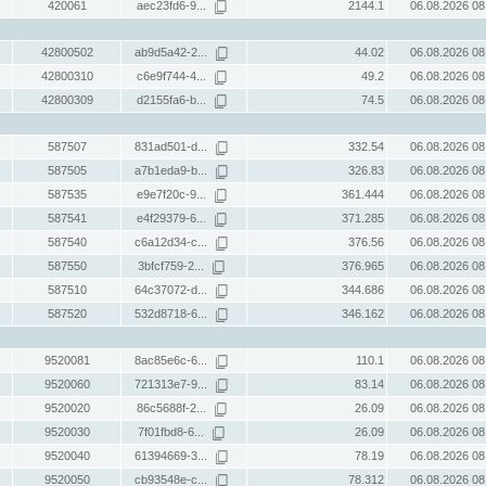
420061
aec23fd6-9...
2144.1
06.08.2026 08
42800502
ab9d5a42-2...
44.02
06.08.2026 08
42800310
c6e9f744-4...
49.2
06.08.2026 08
42800309
d2155fa6-b...
74.5
06.08.2026 08
587507
831ad501-d...
332.54
06.08.2026 08
587505
a7b1eda9-b...
326.83
06.08.2026 08
587535
e9e7f20c-9...
361.444
06.08.2026 08
587541
e4f29379-6...
371.285
06.08.2026 08
587540
c6a12d34-c...
376.56
06.08.2026 08
587550
3bfcf759-2...
376.965
06.08.2026 08
587510
64c37072-d...
344.686
06.08.2026 08
587520
532d8718-6...
346.162
06.08.2026 08
9520081
8ac85e6c-6...
110.1
06.08.2026 08
9520060
721313e7-9...
83.14
06.08.2026 08
9520020
86c5688f-2...
26.09
06.08.2026 08
9520030
7f01fbd8-6...
26.09
06.08.2026 08
9520040
61394669-3...
78.19
06.08.2026 08
9520050
cb93548e-c...
78.312
06.08.2026 08