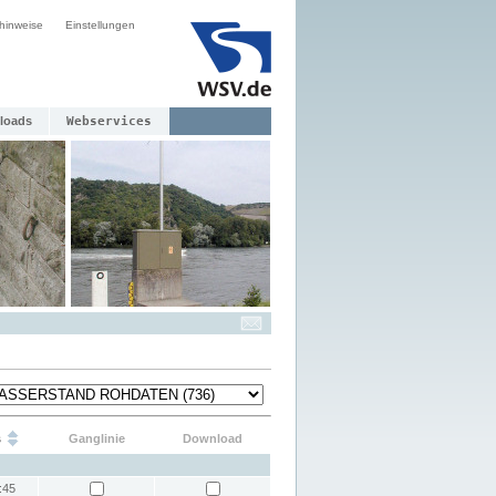
hinweise
Einstellungen
loads
Webservices
s
Ganglinie
Download
:45