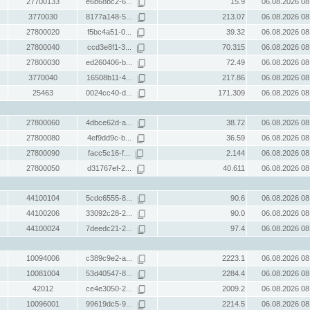
27700133
e6b68bc2-6...
15.9
06.08.2026 08
3770030
8177a148-5...
213.07
06.08.2026 08
27800020
f5bc4a51-0...
39.32
06.08.2026 08
27800040
ccd3e8f1-3...
70.315
06.08.2026 08
27800030
ed260406-b...
72.49
06.08.2026 08
3770040
16508b11-4...
217.86
06.08.2026 08
25463
0024cc40-d...
171.309
06.08.2026 08
27800060
4dbce62d-a...
38.72
06.08.2026 08
27800080
4ef9dd9c-b...
36.59
06.08.2026 08
27800090
facc5c16-f...
2.144
06.08.2026 08
27800050
d31767ef-2...
40.611
06.08.2026 08
44100104
5cdc6555-8...
90.6
06.08.2026 08
44100206
33092c28-2...
90.0
06.08.2026 08
44100024
7deedc21-2...
97.4
06.08.2026 08
10094006
c389c9e2-a...
2223.1
06.08.2026 08
10081004
53d40547-8...
2284.4
06.08.2026 08
42012
ce4e3050-2...
2009.2
06.08.2026 08
10096001
99619dc5-9...
2214.5
06.08.2026 08