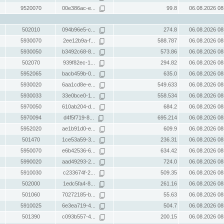
9520070
00e386ac-e...
99.8
06.08.2026 08
502010
094b96e5-c...
274.8
06.08.2026 08
5930070
2ee12b9a-f...
588.787
06.08.2026 08
5930050
b3492c68-8...
573.86
06.08.2026 08
502070
939f82ec-1...
294.82
06.08.2026 08
5952065
bacb459b-0...
635.0
06.08.2026 08
5930020
6aa1cd8e-e...
549.633
06.08.2026 08
5930033
33e0bce0-1...
558.534
06.08.2026 08
5970050
610ab204-d...
684.2
06.08.2026 08
5970094
d4f5f719-8...
695.214
06.08.2026 08
5952020
ae1b91d0-e...
609.9
06.08.2026 08
501470
1ce53a59-3...
236.31
06.08.2026 08
5950070
e6b42536-6...
634.42
06.08.2026 08
5990020
aad49293-2...
724.0
06.08.2026 08
5910030
c233674f-2...
509.35
06.08.2026 08
502000
1edc5fa4-8...
261.16
06.08.2026 08
501060
70272185-b...
55.63
06.08.2026 08
5910025
6e3ea719-4...
504.7
06.08.2026 08
501390
c093b557-4...
200.15
06.08.2026 08