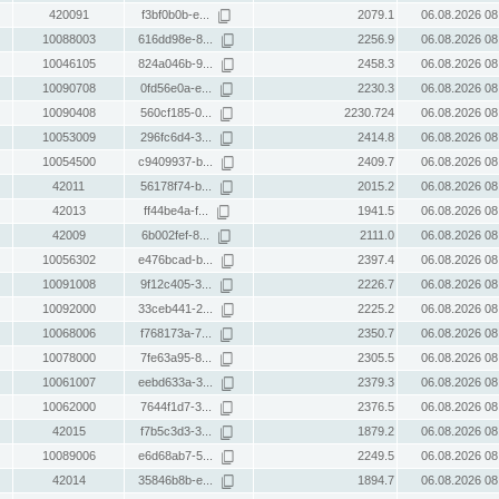
420091
f3bf0b0b-e...
2079.1
06.08.2026 08
10088003
616dd98e-8...
2256.9
06.08.2026 08
10046105
824a046b-9...
2458.3
06.08.2026 08
10090708
0fd56e0a-e...
2230.3
06.08.2026 08
10090408
560cf185-0...
2230.724
06.08.2026 08
10053009
296fc6d4-3...
2414.8
06.08.2026 08
10054500
c9409937-b...
2409.7
06.08.2026 08
42011
56178f74-b...
2015.2
06.08.2026 08
42013
ff44be4a-f...
1941.5
06.08.2026 08
42009
6b002fef-8...
2111.0
06.08.2026 08
10056302
e476bcad-b...
2397.4
06.08.2026 08
10091008
9f12c405-3...
2226.7
06.08.2026 08
10092000
33ceb441-2...
2225.2
06.08.2026 08
10068006
f768173a-7...
2350.7
06.08.2026 08
10078000
7fe63a95-8...
2305.5
06.08.2026 08
10061007
eebd633a-3...
2379.3
06.08.2026 08
10062000
7644f1d7-3...
2376.5
06.08.2026 08
42015
f7b5c3d3-3...
1879.2
06.08.2026 08
10089006
e6d68ab7-5...
2249.5
06.08.2026 08
42014
35846b8b-e...
1894.7
06.08.2026 08