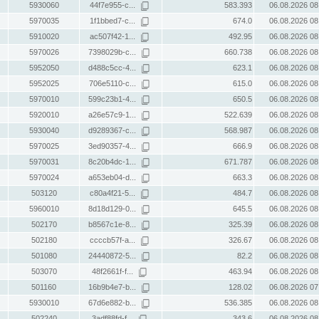
5930060
44f7e955-c...
583.393
06.08.2026 08
5970035
1f1bbed7-c...
674.0
06.08.2026 08
5910020
ac507f42-1...
492.95
06.08.2026 08
5970026
7398029b-c...
660.738
06.08.2026 08
5952050
d488c5cc-4...
623.1
06.08.2026 08
5952025
706e5110-c...
615.0
06.08.2026 08
5970010
599c23b1-4...
650.5
06.08.2026 08
5920010
a26e57c9-1...
522.639
06.08.2026 08
5930040
d9289367-c...
568.987
06.08.2026 08
5970025
3ed90357-4...
666.9
06.08.2026 08
5970031
8c20b4dc-1...
671.787
06.08.2026 08
5970024
a653eb04-d...
663.3
06.08.2026 08
503120
c80a4f21-5...
484.7
06.08.2026 08
5960010
8d18d129-0...
645.5
06.08.2026 08
502170
b8567c1e-8...
325.39
06.08.2026 08
502180
ccccb57f-a...
326.67
06.08.2026 08
501080
24440872-5...
82.2
06.08.2026 08
503070
48f2661f-f...
463.94
06.08.2026 08
501160
16b9b4e7-b...
128.02
06.08.2026 07
5930010
67d6e882-b...
536.385
06.08.2026 08
502240
3adf88fd-f...
343.6
06.08.2026 08