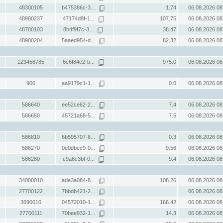
48300105
b475386c-3...
1.74
06.08.2026 08
48900237
47174d8f-1...
107.75
06.08.2026 08
48700103
8b4f9f7c-3...
38.47
06.08.2026 08
48900204
5aaed954-d...
82.32
06.08.2026 08
123456785
6c6f84c2-b...
975.0
06.08.2026 08
906
aa9179c1-1...
0.0
06.08.2026 08
586640
ee52ce62-2...
7.4
06.08.2026 08
586650
45721a68-5...
7.5
06.08.2026 08
586810
6b595707-8...
0.3
06.08.2026 08
586270
0e0dbcc9-0...
9.56
06.08.2026 08
586280
c9a6c3bf-0...
9.4
06.08.2026 08
34000010
ade3a084-8...
108.26
06.08.2026 08
27700122
7bbdb421-2...
06.08.2026 08
3690010
04572010-1...
166.42
06.08.2026 08
27700111
70bee932-1...
14.3
06.08.2026 08