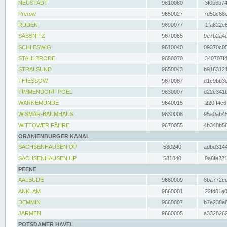
NEUSTADT
9610080
3f0b6b74
Prerow
9650027
7d50c68c
RUDEN
9690077
1fa822e6
SASSNITZ
9670065
9e7b2a4d
SCHLESWIG
9610040
09370c05
STAHLBRODE
9650070
340707f4
STRALSUND
9650043
b9163121
THIESSOW
9670067
d1c9bb3c
TIMMENDORF POEL
9630007
d22c341b
WARNEMÜNDE
9640015
220ff4c6
WISMAR-BAUMHAUS
9630008
95a0ab45
WITTOWER FÄHRE
9670055
4b348b56
ORANIENBURGER KANAL
SACHSENHAUSEN OP
580240
adbd3144
SACHSENHAUSEN UP
581840
0a6fe221
PEENE
AALBUDE
9660009
8ba772ed
ANKLAM
9660001
22fd01e0
DEMMIN
9660007
b7e238e8
JARMEN
9660005
a3328262
POTSDAMER HAVEL