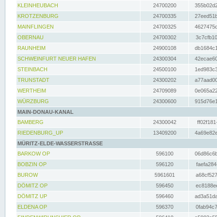
KLEINHEUBACH
24700200
355b02d2
KROTZENBURG
24700335
27eed51b
MAINFLINGEN
24700325
4627475d
OBERNAU
24700302
3c7cfb10
RAUNHEIM
24900108
db1684c1
SCHWEINFURT NEUER HAFEN
24300304
42ecae60
STEINBACH
24500100
1ed983c3
TRUNSTADT
24300202
a77aad00
WERTHEIM
24709089
0e065a22
WÜRZBURG
24300600
915d76e1
MAIN-DONAU-KANAL
BAMBERG
24300042
ff02f181
RIEDENBURG_UP
13409200
4a69e82e
MÜRITZ-ELDE-WASSERSTRASSE
BARKOW OP
596100
06d86c6b
BOBZIN OP
596120
faefa284
BUROW
5961601
a68cf527
DÖMITZ OP
596450
ec8188ee
DÖMITZ UP
596460
ad3a51da
ELDENA OP
596370
0fab94c7