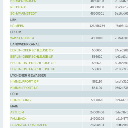
HERRENHAUSEN
48800108
8134af78
NEUSTADT
48800200
dda39817
SCHWARMSTEDT
48800301
8e16bd66
LEK
KRIMPEN
123456784
f5c96f13
LESUM
WASSERHORST
4930010
76844306
LANDWEHRKANAL
BERLIN-OBERSCHLEUSE OP
586600
24ce3282
BERLIN-OBERSCHLEUSE UP
586610
c42ad3df
BERLIN-UNTERSCHLEUSE OP
586620
503ad891
BERLIN-UNTERSCHLEUSE UP
586630
d198c901
LYCHENER GEWÄSSER
HIMMELPFORT OP
581110
bcdfa310
HIMMELPFORT UP
581120
9592d736
LÜHE
HORNEBURG
5960020
3244d787
MAIN
ASTHEIM
24300406
3de69bf8
FAULBACH
24700109
a919f57f
FRANKFURT OSTHAFEN
24700404
66ff3eb4