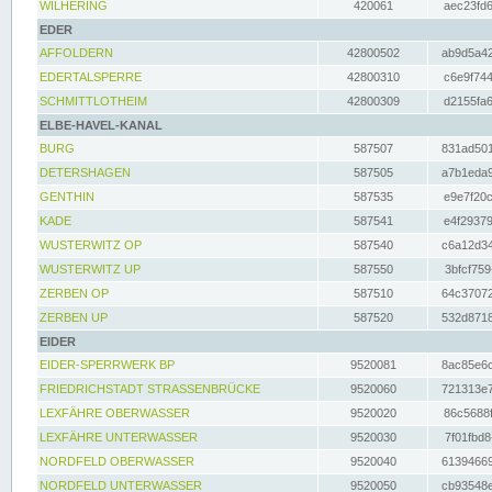
WILHERING
420061
aec23fd6
EDER
AFFOLDERN
42800502
ab9d5a42
EDERTALSPERRE
42800310
c6e9f744
SCHMITTLOTHEIM
42800309
d2155fa6
ELBE-HAVEL-KANAL
BURG
587507
831ad501
DETERSHAGEN
587505
a7b1eda9
GENTHIN
587535
e9e7f20c
KADE
587541
e4f29379
WUSTERWITZ OP
587540
c6a12d34
WUSTERWITZ UP
587550
3bfcf759
ZERBEN OP
587510
64c37072
ZERBEN UP
587520
532d8718
EIDER
EIDER-SPERRWERK BP
9520081
8ac85e6c
FRIEDRICHSTADT STRASSENBRÜCKE
9520060
721313e7
LEXFÄHRE OBERWASSER
9520020
86c5688f
LEXFÄHRE UNTERWASSER
9520030
7f01fbd8
NORDFELD OBERWASSER
9520040
61394669
NORDFELD UNTERWASSER
9520050
cb93548e