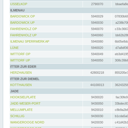
IJSSELKOP
2790070
bbaefa8e
ILMENAU
BARDOWICK OP
5940029
07830b68
BARDOWICK UP
5940030
a238b70f
FAHRENHOLZ OP
5940070
c33c3667
FAHRENHOLZ UP
5940060
bb62b28f
ILMENAU SPERRWERK AP
5940080
6b05e8dc
LÜNE
5940020
d7a8df36
WITTORF OP
5940049
eb3d4195
WITTORF UP
5940050
308c39b6
ITTER ZUR EDER
HERZHAUSEN
42800218
855205e7
ITTER ZUR DIEMEL
KOTTHAUSEN
44100013
36243256
JADE
HOOKSIELPLATE
9430020
fac30fe9
JADE-WESER-PORT
9430050
33bdec83
MELLUMPLATE
9420010
c8b9a2b6
SCHILLIG
9430030
b1cda5a0
WANGEROOGE NORD
9420030
c41d42b1