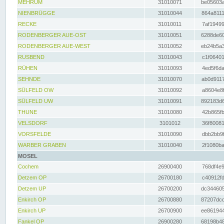
MEHRUM
31010071
be05603a
NIENBRÜGGE
31010044
864a8111
RECKE
31010011
7af19499
RODENBERGER AUE-OST
31010051
6288de60
RODENBERGER AUE-WEST
31010052
eb24b5a3
RUSBEND
31010043
c1f06401
RÜHEN
31010093
4ed5f6da
SEHNDE
31010070
ab0d9117
SÜLFELD OW
31010092
a8604e8f
SÜLFELD UW
31010091
892183d6
THUNE
31010080
42b865fb
VELSDORF
3101012
36f80081
VORSFELDE
31010090
dbb2bb9f
WARBER GRABEN
31010040
2f1080ba
MOSEL
Cochem
26900400
768df4e9
Detzem OP
26700180
c40912fd
Detzem UP
26700200
dc344605
Enkirch OP
26700880
87207dcd
Enkirch UP
26700900
ee861944
Fankel OP
26900280
68198b48