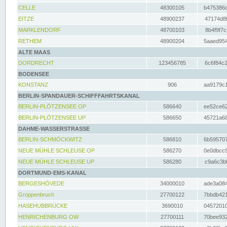
CELLE
48300105
b475386c
EITZE
48900237
47174d8f
MARKLENDORF
48700103
8b4f9f7c
RETHEM
48900204
5aaed954
ALTE MAAS
DORDRECHT
123456785
6c6f84c2
BODENSEE
KONSTANZ
906
aa9179c1
BERLIN-SPANDAUER-SCHIFFFAHRTSKANAL
BERLIN-PLÖTZENSEE OP
586640
ee52ce62
BERLIN-PLÖTZENSEE UP
586650
45721a68
DAHME-WASSERSTRASSE
BERLIN-SCHMÖCKWITZ
586810
6b595707
NEUE MÜHLE SCHLEUSE OP
586270
0e0dbcc9
NEUE MÜHLE SCHLEUSE UP
586280
c9a6c3bf
DORTMUND-EMS-KANAL
BERGESHÖVEDE
34000010
ade3a084
Groppenbruch
27700122
7bbdb421
HASEHUBBRÜCKE
3690010
04572010
HENRICHENBURG OW
27700111
70bee932