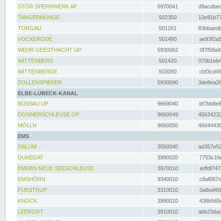
STÖR-SPERRWERK AP
5970041
d9acdbec
TANGERMÜNDE
502350
13e91b77
TORGAU
501261
83bbaedb
VOCKERODE
501480
ae93f2a5
WEHR GEESTHACHT UP
5930062
0f7f58a8
WITTENBERG
501420
070b1eb4
WITTENBERGE
503050
cbf3cd49
ZOLLENSPIEKER
5930090
3de8ea26
ELBE-LÜBECK-KANAL
BÜSSAU UP
9669040
bf7bb8e8
DONNERSCHLEUSE OP
9660049
45634232
MÖLLN
9660050
46644438
EMS
DALUM
3550040
ad357e52
DUKEGAT
3990020
7753c1fa
EMDEN NEUE SEESCHLEUSE
3970010
edfdf747
EMSHÖRN
9340010
c8af067c
FUESTRUP
3310010
3a8ed45f
KNOCK
3990010
438b565e
LEERORT
3910010
abb23dad