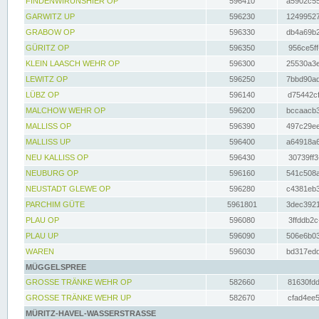
FINDENWIRUNSHIER OP
596410
a5902c55
GARWITZ UP
596230
12499527
GRABOW OP
596330
db4a69b2
GÜRITZ OP
596350
956ce5ff
KLEIN LAASCH WEHR OP
596300
25530a3e
LEWITZ OP
596250
7bbd90ad
LÜBZ OP
596140
d75442cf
MALCHOW WEHR OP
596200
bccaacb3
MALLISS OP
596390
497c29ee
MALLISS UP
596400
a64918a6
NEU KALLISS OP
596430
30739ff3
NEUBURG OP
596160
541c508a
NEUSTADT GLEWE OP
596280
c4381eb3
PARCHIM GÜTE
5961801
3dec3921
PLAU OP
596080
3ffddb2c
PLAU UP
596090
506e6b03
WAREN
596030
bd317edd
MÜGGELSPREE
GROSSE TRÄNKE WEHR OP
582660
81630fdd
GROSSE TRÄNKE WEHR UP
582670
cfad4ee5
MÜRITZ-HAVEL-WASSERSTRASSE