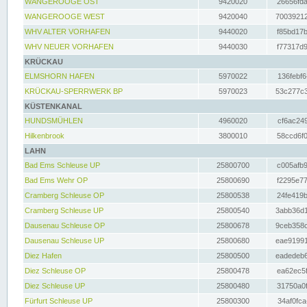
WANGEROOGE OST
9420020
26656fda
WANGEROOGE WEST
9420040
70039212
WHV ALTER VORHAFEN
9440020
f85bd17b
WHV NEUER VORHAFEN
9440030
f77317d9
KRÜCKAU
ELMSHORN HAFEN
5970022
136febf6
KRÜCKAU-SPERRWERK BP
5970023
53c277c3
KÜSTENKANAL
HUNDSMÜHLEN
4960020
cf6ac249
Hilkenbrook
3800010
58ccd6f0
LAHN
Bad Ems Schleuse UP
25800700
c005afb9
Bad Ems Wehr OP
25800690
f2295e77
Cramberg Schleuse OP
25800538
24fe419b
Cramberg Schleuse UP
25800540
3abb36d1
Dausenau Schleuse OP
25800678
9ceb358c
Dausenau Schleuse UP
25800680
eae91991
Diez Hafen
25800500
eadedeb6
Diez Schleuse OP
25800478
ea62ec5f
Diez Schleuse UP
25800480
31750a0f
Fürfurt Schleuse UP
25800300
34af0fca