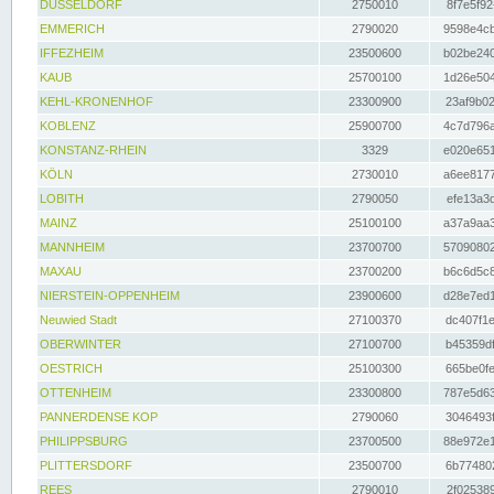
DÜSSELDORF
2750010
8f7e5f92
EMMERICH
2790020
9598e4cb
IFFEZHEIM
23500600
b02be240
KAUB
25700100
1d26e504
KEHL-KRONENHOF
23300900
23af9b02
KOBLENZ
25900700
4c7d796a
KONSTANZ-RHEIN
3329
e020e651
KÖLN
2730010
a6ee8177
LOBITH
2790050
efe13a3d
MAINZ
25100100
a37a9aa3
MANNHEIM
23700700
57090802
MAXAU
23700200
b6c6d5c8
NIERSTEIN-OPPENHEIM
23900600
d28e7ed1
Neuwied Stadt
27100370
dc407f1e
OBERWINTER
27100700
b45359df
OESTRICH
25100300
665be0fe
OTTENHEIM
23300800
787e5d63
PANNERDENSE KOP
2790060
3046493f
PHILIPPSBURG
23700500
88e972e1
PLITTERSDORF
23500700
6b774802
REES
2790010
2f025389