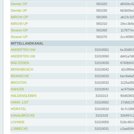
Diemitz OP
581020
d6426c42
Diemitz UP
581030
6b3b55e2
MIROW OP
581000
ab13c115
MIROW UP
581010
19cc3b9a
Strasen OP
581060
117877ec
Strasen UP
581070
2cc40997
MITTELLANDKANAL
ANDERTEN OW
31010061
bc20d819
ANDERTEN UW
31010060
dd41a7d6
BAD ESSEN
31010030
6760b547
BERENBUSCH
31010042
d2c8f60e
BRAMSCHE
31010020
bec8a6a5
BROXTEN
31010032
1125a391
HAHLEN
31010041
ac970eb0
HALDENSLEBEN
3101013
90d92801
HANN. LIST
31010062
27dfd137
HÖRSTEL
31010010
6c7c180f
KANALBRÜCKE
3101018
32b997c2
LOHNDE
31010050
516c4814
LÜBBECKE
31010031
c2aa9164