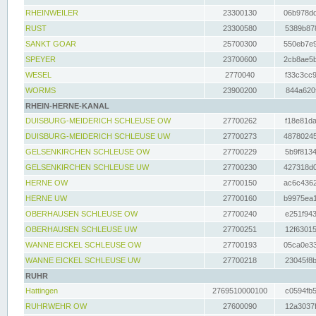
RHEINWEILER
23300130
06b978dd
RUST
23300580
5389b878
SANKT GOAR
25700300
550eb7e9
SPEYER
23700600
2cb8ae5b
WESEL
2770040
f33c3cc9
WORMS
23900200
844a620f
RHEIN-HERNE-KANAL
DUISBURG-MEIDERICH SCHLEUSE OW
27700262
f18e81da
DUISBURG-MEIDERICH SCHLEUSE UW
27700273
48780245
GELSENKIRCHEN SCHLEUSE OW
27700229
5b9f8134
GELSENKIRCHEN SCHLEUSE UW
27700230
427318d0
HERNE OW
27700150
ac6c4362
HERNE UW
27700160
b9975ea1
OBERHAUSEN SCHLEUSE OW
27700240
e251f943
OBERHAUSEN SCHLEUSE UW
27700251
12f63015
WANNE EICKEL SCHLEUSE OW
27700193
05ca0e33
WANNE EICKEL SCHLEUSE UW
27700218
23045f8b
RUHR
Hattingen
2769510000100
c0594fb5
RUHRWEHR OW
27600090
12a3037f