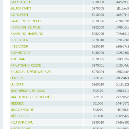
GEESTHACHT
5930060
44f7e955
GLÜCKSTADT
5970035
1f1bbed7
GORLEBEN
5910020
ac507f42
GRAUERORT REEDE
5970026
7398029b
HAMBURG ST. PAULI
5952050
d488c5cc
HAMBURG-HARBURG
5952025
706e5110
HETLINGEN
5970010
599c23b1
HITZACKER
5920010
a26e57c9
HOHNSTORF
5930040
d9289367
KOLLMAR
5970025
3ed90357
KRAUTSAND REEDE
5970031
8c20b4dc
KRÜCKAU-SPERRWERK AP
5970024
a653eb04
LENZEN
503120
c80a4f21
LÜHORT
5960010
8d18d129
MAGDEBURG-BUCKAU
502170
b8567c1e
MAGDEBURG-STROMBRÜCKE
502180
ccccb57f
MEISSEN
501080
24440872
MÜGGENDORF
503070
48f2661f
MÜHLBERG
501160
16b9b4e7
NEU DARCHAU
5930010
67d6e882
NIEGRIPP AP
502240
3adf88fd