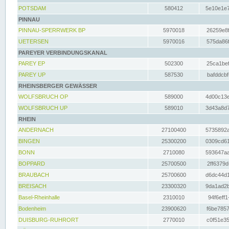
POTSDAM
580412
5e10e1e7
PINNAU
PINNAU-SPERRWERK BP
5970018
26259e8f
UETERSEN
5970016
575da86f
PAREYER VERBINDUNGSKANAL
PAREY EP
502300
25ca1bef
PAREY UP
587530
bafddcbf
RHEINSBERGER GEWÄSSER
WOLFSBRUCH OP
589000
4d00c13e
WOLFSBRUCH UP
589010
3d43a8d7
RHEIN
ANDERNACH
27100400
5735892a
BINGEN
25300200
0309cd61
BONN
2710080
593647aa
BOPPARD
25700500
2ff6379d
BRAUBACH
25700600
d6dc44d1
BREISACH
23300320
9da1ad2b
Basel-Rheinhalle
2310010
94f6eff1
Bodenheim
23900620
f6be7857
DUISBURG-RUHRORT
2770010
c0f51e35