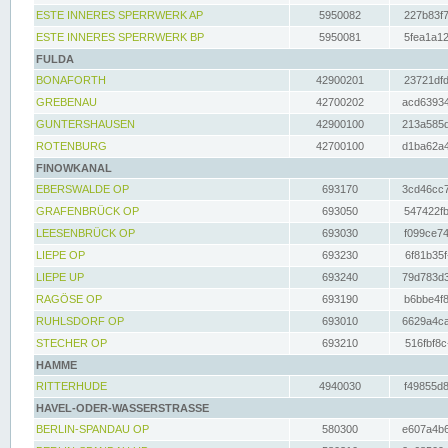
ESTE INNERES SPERRWERK AP
5950082
227b83f7
ESTE INNERES SPERRWERK BP
5950081
5fea1a12
FULDA
BONAFORTH
42900201
23721dfd
GREBENAU
42700202
acd63934
GUNTERSHAUSEN
42900100
213a585d
ROTENBURG
42700100
d1ba62a4
FINOWKANAL
EBERSWALDE OP
693170
3cd46cc7
GRAFENBRÜCK OP
693050
547422fb
LEESENBRÜCK OP
693030
f099ce74
LIEPE OP
693230
6f81b35f
LIEPE UP
693240
79d783d3
RAGÖSE OP
693190
b6bbe4f8
RUHLSDORF OP
693010
6629a4ca
STECHER OP
693210
516fbf8c
HAMME
RITTERHUDE
4940030
f49855d8
HAVEL-ODER-WASSERSTRASSE
BERLIN-SPANDAU OP
580300
e607a4b6