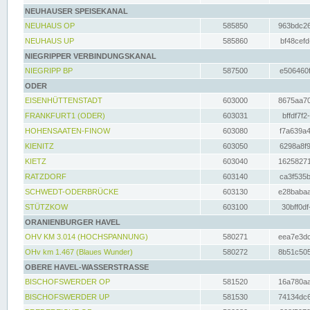
NEUHAUSER SPEISEKANAL
NEUHAUS OP
585850
963bdc26
NEUHAUS UP
585860
bf48cefd
NIEGRIPPER VERBINDUNGSKANAL
NIEGRIPP BP
587500
e506460f
ODER
EISENHÜTTENSTADT
603000
8675aa70
FRANKFURT1 (ODER)
603031
bffdf7f2
HOHENSAATEN-FINOW
603080
f7a639a4
KIENITZ
603050
6298a8f9
KIETZ
603040
16258271
RATZDORF
603140
ca3f535b
SCHWEDT-ODERBRÜCKE
603130
e28babaa
STÜTZKOW
603100
30bff0df
ORANIENBURGER HAVEL
OHV KM 3.014 (HOCHSPANNUNG)
580271
eea7e3dc
OHv km 1.467 (Blaues Wunder)
580272
8b51c505
OBERE HAVEL-WASSERSTRASSE
BISCHOFSWERDER OP
581520
16a780aa
BISCHOFSWERDER UP
581530
74134dc6