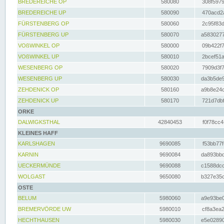
BREDEREICHE OP
580080
308f5979
BREDEREICHE UP
580090
470acd2a
FÜRSTENBERG OP
580060
2c95f83d
FÜRSTENBERG UP
580070
a5830277
VOßWINKEL OP
580000
09b422f7
VOßWINKEL UP
580010
2bcef51a
WESENBERG OP
580020
7909d3f7
WESENBERG UP
580030
da3b5de9
ZEHDENICK OP
580160
a9b8e24c
ZEHDENICK UP
580170
721d7dbf
ORKE
DALWIGKSTHAL
42840453
f0f78cc4
KLEINES HAFF
KARLSHAGEN
9690085
f53bb77f
KARNIN
9690084
da893bbd
UECKERMÜNDE
9690088
c1588dcc
WOLGAST
9650080
b327e35c
OSTE
BELUM
5980060
a9e93be0
BREMERVÖRDE UW
5980010
cf8a3ea2
HECHTHAUSEN
5980030
e5e02890