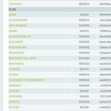
TÖNNING
9520070
00e386ac
ELBE
AKEN
502010
094b96e5
ALTENGAMME
5930070
2ee12b9a
ARTLENBURG
5930050
b3492c68
BARBY
502070
939f82ec
BLANKENESE UF
5952065
bacb459b
BLECKEDE
5930020
6aa1cd8e
BOIZENBURG
5930033
33e0bce0
BROKDORF
5970050
610ab204
BRUNSBÜTTEL MPM
5970094
d4f5f719
BUNTHAUS
5952020
ae1b91d0
COSWIG
501470
1ce53a59
CRANZ
5950070
e6b42536
CUXHAVEN STEUBENHÖFT
5990020
aad49293
DAMNATZ
5910030
c233674f
DESSAU
502000
1edc5fa4
DRESDEN
501060
70272185
DÖMITZ
5910025
6e3ea719
ELSTER
501390
c093b557