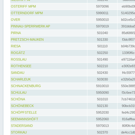
OSTERIFF MPM
5970096
eb90bd3f
OTTERNDORF MPM
5990011
5140295e
OVER
5950010
b02ce5c0
PINNAU-SPERRWERK AP
5970019
391bbba5
PIRNA
501040
85d686f1
PRETZSCH-MAUKEN
501330
f3dc8f07
RIESA
501110
b04b739d
ROGÄTZ
502250
133f0f6c
ROSSLAU
501490
e97116a4
ROTHENSEE
502210
e30f2e83
SANDAU
502430
f4c55f77
SCHARLEUK
503030
e32b0a28
SCHNACKENBURG
5910010
550e3885
SCHULAU
5950090
f3c6ee73
SCHÖNA
501010
7cb7461b
SCHÖNEBECK
502130
90bcb315
SCHÖPFSTELLE
5952030
fed4c295
SEEMANNSHÖFT
5952060
816affba
STADERSAND
5970013
80f0fc4d
STORKAU
502370
de4cc1db