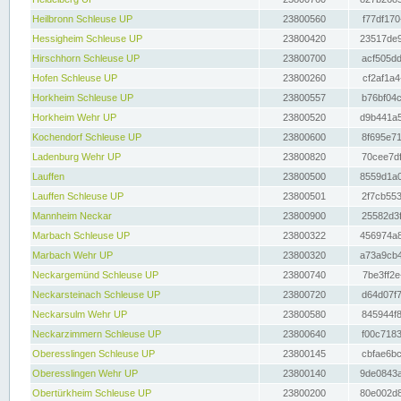
Heilbronn Schleuse UP
23800560
f77df170
Hessigheim Schleuse UP
23800420
23517de9
Hirschhorn Schleuse UP
23800700
acf505dd
Hofen Schleuse UP
23800260
cf2af1a4
Horkheim Schleuse UP
23800557
b76bf04c
Horkheim Wehr UP
23800520
d9b441a5
Kochendorf Schleuse UP
23800600
8f695e71
Ladenburg Wehr UP
23800820
70cee7df
Lauffen
23800500
8559d1a0
Lauffen Schleuse UP
23800501
2f7cb553
Mannheim Neckar
23800900
25582d3f
Marbach Schleuse UP
23800322
456974a8
Marbach Wehr UP
23800320
a73a9cb4
Neckargemünd Schleuse UP
23800740
7be3ff2e
Neckarsteinach Schleuse UP
23800720
d64d07f7
Neckarsulm Wehr UP
23800580
845944f8
Neckarzimmern Schleuse UP
23800640
f00c7183
Oberesslingen Schleuse UP
23800145
cbfae6bc
Oberesslingen Wehr UP
23800140
9de0843a
Obertürkheim Schleuse UP
23800200
80e002d8