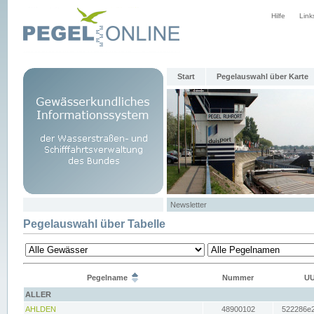
Hilfe
Link
Start
Pegelauswahl über Karte
Newsletter
Pegelauswahl über Tabelle
Pegelname
Nummer
UU
ALLER
AHLDEN
48900102
522286e2