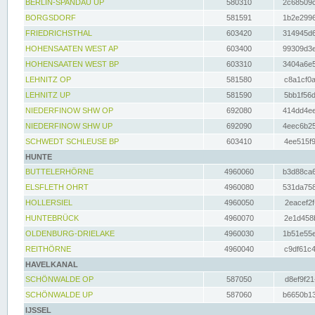
BERLIN-SPANDAU UP
580310
2c68509c
BORGSDORF
581591
1b2e2996
FRIEDRICHSTHAL
603420
314945d6
HOHENSAATEN WEST AP
603400
99309d3e
HOHENSAATEN WEST BP
603310
3404a6e5
LEHNITZ OP
581580
c8a1cf0a
LEHNITZ UP
581590
5bb1f56d
NIEDERFINOW SHW OP
692080
414dd4ee
NIEDERFINOW SHW UP
692090
4eec6b25
SCHWEDT SCHLEUSE BP
603410
4ee515f9
HUNTE
BUTTELERHÖRNE
4960060
b3d88ca6
ELSFLETH OHRT
4960080
531da758
HOLLERSIEL
4960050
2eacef2f
HUNTEBRÜCK
4960070
2e1d458b
OLDENBURG-DRIELAKE
4960030
1b51e55e
REITHÖRNE
4960040
c9df61c4
HAVELKANAL
SCHÖNWALDE OP
587050
d8ef9f21
SCHÖNWALDE UP
587060
b6650b13
IJSSEL