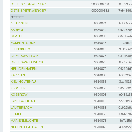
OSTE-SPERRWERK AP
9000000590
8c3295dc
OSTE-SPERRWERK BP
9000000532
7cb4566b
OSTSEE
ALTHAGEN
9650024
b8d05bf9
BARHÖFT
9650040
09227288
BARTH
9650030
00c33ed9
ECKERNFÖRDE
9610045
1faa9b2c
FLENSBURG
9610010
9e19c411
GREIFSWALD OIE
9690078
087b6386
GREIFSWALD-WIECK
9650073
6b53ef42
HEILIGENHAFEN
9610070
06219dd9
KAPPELN
9610035
b09f2243
KIEL-HOLTENAU
9610066
3ad4013f
KLOSTER
9670050
905e7328
KOSEROW
9690093
c0f33a36
LANGBALLIGAU
9610015
5a33bf14
LAUTERBACH
9670063
91922b9b
LT KIEL
9610050
736437d7
MARIENLEUCHTE
9610075
8effc15d
NEUENDORF HAFEN
9670046
492f85b8