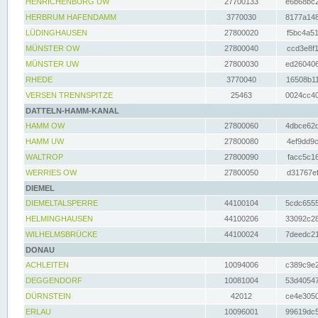
HENRICHENBURG UW
27700133
e6b68bc2
HERBRUM HAFENDAMM
3770030
8177a148
LÜDINGHAUSEN
27800020
f5bc4a51
MÜNSTER OW
27800040
ccd3e8f1
MÜNSTER UW
27800030
ed260406
RHEDE
3770040
16508b11
VERSEN TRENNSPITZE
25463
0024cc40
DATTELN-HAMM-KANAL
HAMM OW
27800060
4dbce62d
HAMM UW
27800080
4ef9dd9c
WALTROP
27800090
facc5c16
WERRIES OW
27800050
d31767ef
DIEMEL
DIEMELTALSPERRE
44100104
5cdc6555
HELMINGHAUSEN
44100206
33092c28
WILHELMSBRÜCKE
44100024
7deedc21
DONAU
ACHLEITEN
10094006
c389c9e2
DEGGENDORF
10081004
53d40547
DÜRNSTEIN
42012
ce4e3050
ERLAU
10096001
99619dc5