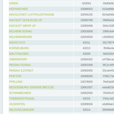
GREIN
420091
f3bf0b0b
HOFKIRCHEN
10088003
616dd98e
INGOLSTADT LUITPOLDSTRASSE
10046105
824a046b
KACHLET SCHLEUSE UP
10090708
0fd56e0a
KACHLET WEHR UP
10090408
560cf185
KELHEIM DONAU
10053009
296fc6d4
KELHEIMWINZER
10054500
c9409937
KIENSTOCK
42011
56178f74
KORNEUBURG
42013
ff44be4a
MAUTHAUSEN
42009
6b002fef
OBERNDORF
10056302
e476bcad
PASSAU DONAU
10091008
9f12c405
PASSAU ILZSTADT
10092000
33ceb441
PFATTER
10068006
f768173a
PFELLING
10078000
7fe63a95
REGENSBURG EISERNE BRÜCKE
10061007
eebd633a
SCHWABELWEIS
10062000
7644f1d7
THEBNERSTRASSL
42015
f7b5c3d3
VILSHOFEN
10089006
e6d68ab7
WILDUNGSMAUER
42014
35846b8b