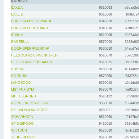
NORDSEE
BAKE A
9510063
e8daa3e2
BAKE Z
9510066
104fdc24
BORKUM FISCHERBALJE
9340020
8727ebfd
BORKUM SÜDSTRAND
9340030
478f21e9
BÜSUM
9510095
5287a3e1
DAGEBÜLL
9570040
6233e901
EIDER-SPERRWERK AP
9530010
04acd7e5
HELGOLAND BINNENHAFEN
9510070
c0ec139b
HELGOLAND SÜDHAFEN
9510075
0d8233b8
HUSUM
9530020
e114aeec
HÖRNUM
9570050
733755fd
LANGEOOG
9390010
a0c1dcb6
LIST AUF SYLT
9570070
5e92d73f
MITTELGRUND
9510132
3ff99b92
NORDERNEY RIFFGAT
9360010
c0244c0e
PELLWORM ANLEGER
9550021
2852b9ab
SCHARHÖRN
9510060
f0197bcf
SPIEKEROOG
9410010
662c4b5e
WITTDÜN
9570010
9c4c11f2
ZEHNERLOCH
9510010
e574d0af