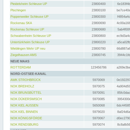
Pleidelsheim Schleuse UP
23800400
6e183f4b
Plochingen
23800100
be7ce40e
Poppenweiler Schleuse UP
23800300
f4854a4c
Rockenau SKA
23800690
4c00a166
Rockenau Schleuse UP
23800680
5ab4f00f
Schwabenheim Schleuse UP
23800800
ec9d3a4d
Untertürkheim Schleuse UP
23800220
a5ca02fb
Wieblingen Wehr UP neu
23800780
66d887a6
Ziegelhausen AMS
23800745
3944c1fd
NEUE MAAS
ROTTERDAM
123456786
a269e3be
NORD-OSTSEE-KANAL
AWK STROHBRÜCK
5970069
0e192297
NOK BREIHOLZ
5970075
4a904d59
NOK BRUNSBÜTTEL
5970091
85fc0dac
NOK DÜKERSWISCH
5970085
3954300d
NOK KIEL AUSSEN
5650068
6dc44585
NOK KIEL BINNEN
5979020
8af24d6a
NOK KÖNIGSFÖRDE
5970067
d0ec2790
NOK RENDSBURG
5970074
8c8afb56