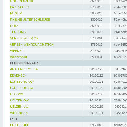
LINGEN-DARME
3500015
200363fc
PAPENBURG
3790010
ec4a598d
POGUM
3950020
5d1e4350
RHEINE UNTERSCHLEUSE
3390020
50a449ba
Rühle
3500070
15456f75
TERBORG
3910020
244cae8b
VERSEN WEHR OP
3730001
86f8dbab
VERSEN WEHRDURCHSTICH
3730010
6de43652
WEENER
3790020
aa6af4e6
Wachendorf
3500031
88698229
ELBESEITENKANAL
ARTLENBURG-ESK
90100122
7fec2f4f
BEVENSEN
90100112
b8997708
LÜNEBURG OW
90100121
c7364d1e
LÜNEBURG UW
90100120
d18033cd
OSLOSS
90100100
6c5b6422
UELZEN OW
90100111
728bd3e3
UELZEN UW
90100110
0d0082cf
WITTINGEN
90100101
9cf795ce
ESTE
BUXTEHUDE
5950080
8a08c920