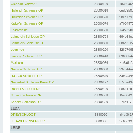
Giessen Klärwerk
25800100
4b386a6a
Hollerich Schleuse OP
25800618
cedc9b0c
Hollerich Schleuse UP
25800620
9beb7290
Kalkofen Schleuse OP
25800578
a7034573
Kalkofen neu
25800600
64f735fd
Lahnstein Schleuse OP
25800798
664d68ea
Lahnstein Schleuse UP
25800800
6b6b31e2
Leun neu
25800200
32807065
Limburg Schleuse UP
25800440
89038b42
Marburg
25830056
4e7a6cfa
Nassau Schleuse OP
25800638
29cb44a2
Nassau Schleuse UP
25800640
3a90a346
Niederbiel Schleuse Kanal OP
25800177
57c8e437
Runkel Schleuse UP
25800400
b85b17cc
Scheidt Schleuse OP
25800558
15a50d2b
Scheidt Schleuse UP
25800560
7dfe4776
LEDA
DREYSCHLOOT
3880010
d4df3617
LEDASPERRWERK UP
3880050
5e6ae93a
LEINE