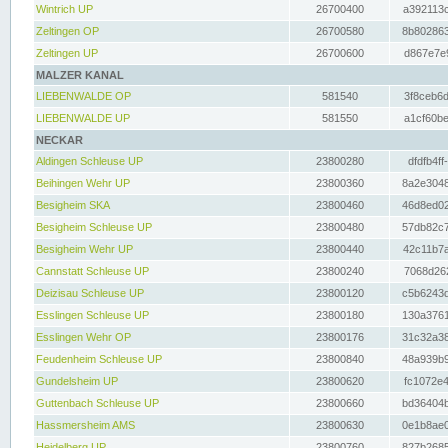
Wintrich UP
26700400
a392113c
Zeltingen OP
26700580
8b802863
Zeltingen UP
26700600
d867e7e9
MALZER KANAL
LIEBENWALDE OP
581540
3f8ceb6d
LIEBENWALDE UP
581550
a1cf60be
NECKAR
Aldingen Schleuse UP
23800280
dfdfb4ff
Beihingen Wehr UP
23800360
8a2e3048
Besigheim SKA
23800460
46d8ed02
Besigheim Schleuse UP
23800480
57db82c7
Besigheim Wehr UP
23800440
42c11b7a
Cannstatt Schleuse UP
23800240
7068d262
Deizisau Schleuse UP
23800120
c5b6243d
Esslingen Schleuse UP
23800180
130a3761
Esslingen Wehr OP
23800176
31c32a38
Feudenheim Schleuse UP
23800840
48a939b9
Gundelsheim UP
23800620
fc1072e4
Guttenbach Schleuse UP
23800660
bd36404b
Hassmersheim AMS
23800630
0e1b8ae0
Heidelberg UP
23800760
827b2685