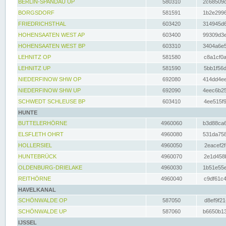
BERLIN-SPANDAU UP
580310
2c68509c
BORGSDORF
581591
1b2e2996
FRIEDRICHSTHAL
603420
314945d6
HOHENSAATEN WEST AP
603400
99309d3e
HOHENSAATEN WEST BP
603310
3404a6e5
LEHNITZ OP
581580
c8a1cf0a
LEHNITZ UP
581590
5bb1f56d
NIEDERFINOW SHW OP
692080
414dd4ee
NIEDERFINOW SHW UP
692090
4eec6b25
SCHWEDT SCHLEUSE BP
603410
4ee515f9
HUNTE
BUTTELERHÖRNE
4960060
b3d88ca6
ELSFLETH OHRT
4960080
531da758
HOLLERSIEL
4960050
2eacef2f
HUNTEBRÜCK
4960070
2e1d458b
OLDENBURG-DRIELAKE
4960030
1b51e55e
REITHÖRNE
4960040
c9df61c4
HAVELKANAL
SCHÖNWALDE OP
587050
d8ef9f21
SCHÖNWALDE UP
587060
b6650b13
IJSSEL