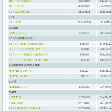
HERRENHAUSEN
48800108
8134af78
NEUSTADT
48800200
dda39817
SCHWARMSTEDT
48800301
8e16bd66
LEK
KRIMPEN
123456784
f5c96f13
LESUM
WASSERHORST
4930010
76844306
LANDWEHRKANAL
BERLIN-OBERSCHLEUSE OP
586600
24ce3282
BERLIN-OBERSCHLEUSE UP
586610
c42ad3df
BERLIN-UNTERSCHLEUSE OP
586620
503ad891
BERLIN-UNTERSCHLEUSE UP
586630
d198c901
LYCHENER GEWÄSSER
HIMMELPFORT OP
581110
bcdfa310
HIMMELPFORT UP
581120
9592d736
LÜHE
HORNEBURG
5960020
3244d787
MAIN
ASTHEIM
24300406
3de69bf8
FAULBACH
24700109
a919f57f
FRANKFURT OSTHAFEN
24700404
66ff3eb4