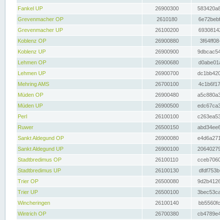
Fankel UP
26900300
583420a8
Grevenmacher OP
2610180
6e72bebf
Grevenmacher UP
26100200
69308142
Koblenz OP
26900880
3f64ff08
Koblenz UP
26900900
9dbcac54
Lehmen OP
26900680
d0abe01a
Lehmen UP
26900700
dc1bb420
Mehring AMS
26700100
4c1b6f17
Müden OP
26900480
a5c880a3
Müden UP
26900500
edc67ca3
Perl
26100100
c263ea53
Ruwer
26500150
abd34ee6
Sankt Aldegund OP
26900080
e4d6a271
Sankt Aldegund UP
26900100
20640279
Stadtbredimus OP
26100110
cceb7060
Stadtbredimus UP
26100130
dfdf753b
Trier OP
26500080
9d2b4126
Trier UP
26500100
3bec53ca
Wincheringen
26100140
bb5560fc
Wintrich OP
26700380
cb4789e4