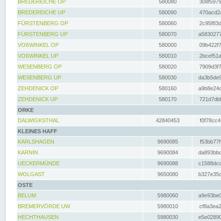
BREDEREICHE OP
580080
308f5979
BREDEREICHE UP
580090
470acd2a
FÜRSTENBERG OP
580060
2c95f83d
FÜRSTENBERG UP
580070
a5830277
VOßWINKEL OP
580000
09b422f7
VOßWINKEL UP
580010
2bcef51a
WESENBERG OP
580020
7909d3f7
WESENBERG UP
580030
da3b5de9
ZEHDENICK OP
580160
a9b8e24c
ZEHDENICK UP
580170
721d7dbf
ORKE
DALWIGKSTHAL
42840453
f0f78cc4
KLEINES HAFF
KARLSHAGEN
9690085
f53bb77f
KARNIN
9690084
da893bbd
UECKERMÜNDE
9690088
c1588dcc
WOLGAST
9650080
b327e35c
OSTE
BELUM
5980060
a9e93be0
BREMERVÖRDE UW
5980010
cf8a3ea2
HECHTHAUSEN
5980030
e5e02890