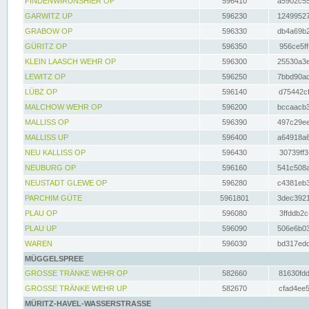
FINDENWIRUNSHIER OP
596410
a5902c55
GARWITZ UP
596230
12499527
GRABOW OP
596330
db4a69b2
GÜRITZ OP
596350
956ce5ff
KLEIN LAASCH WEHR OP
596300
25530a3e
LEWITZ OP
596250
7bbd90ad
LÜBZ OP
596140
d75442cf
MALCHOW WEHR OP
596200
bccaacb3
MALLISS OP
596390
497c29ee
MALLISS UP
596400
a64918a6
NEU KALLISS OP
596430
30739ff3
NEUBURG OP
596160
541c508a
NEUSTADT GLEWE OP
596280
c4381eb3
PARCHIM GÜTE
5961801
3dec3921
PLAU OP
596080
3ffddb2c
PLAU UP
596090
506e6b03
WAREN
596030
bd317edd
MÜGGELSPREE
GROSSE TRÄNKE WEHR OP
582660
81630fdd
GROSSE TRÄNKE WEHR UP
582670
cfad4ee5
MÜRITZ-HAVEL-WASSERSTRASSE