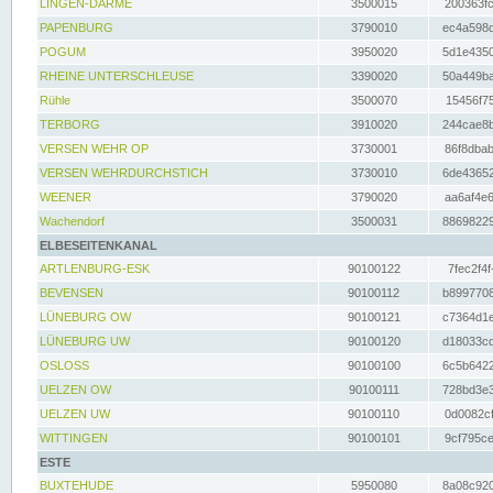
LINGEN-DARME
3500015
200363fc
PAPENBURG
3790010
ec4a598d
POGUM
3950020
5d1e4350
RHEINE UNTERSCHLEUSE
3390020
50a449ba
Rühle
3500070
15456f75
TERBORG
3910020
244cae8b
VERSEN WEHR OP
3730001
86f8dbab
VERSEN WEHRDURCHSTICH
3730010
6de43652
WEENER
3790020
aa6af4e6
Wachendorf
3500031
88698229
ELBESEITENKANAL
ARTLENBURG-ESK
90100122
7fec2f4f
BEVENSEN
90100112
b8997708
LÜNEBURG OW
90100121
c7364d1e
LÜNEBURG UW
90100120
d18033cd
OSLOSS
90100100
6c5b6422
UELZEN OW
90100111
728bd3e3
UELZEN UW
90100110
0d0082cf
WITTINGEN
90100101
9cf795ce
ESTE
BUXTEHUDE
5950080
8a08c920