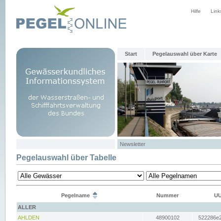
Hilfe
Link
Start
Pegelauswahl über Karte
Newsletter
Pegelauswahl über Tabelle
Pegelname
Nummer
UU
ALLER
AHLDEN
48900102
522286e2