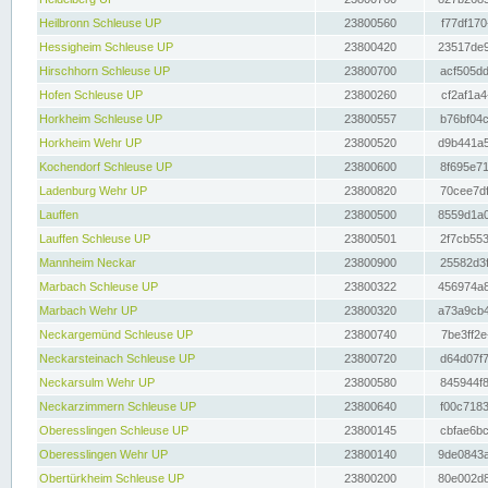
Heilbronn Schleuse UP
23800560
f77df170
Hessigheim Schleuse UP
23800420
23517de9
Hirschhorn Schleuse UP
23800700
acf505dd
Hofen Schleuse UP
23800260
cf2af1a4
Horkheim Schleuse UP
23800557
b76bf04c
Horkheim Wehr UP
23800520
d9b441a5
Kochendorf Schleuse UP
23800600
8f695e71
Ladenburg Wehr UP
23800820
70cee7df
Lauffen
23800500
8559d1a0
Lauffen Schleuse UP
23800501
2f7cb553
Mannheim Neckar
23800900
25582d3f
Marbach Schleuse UP
23800322
456974a8
Marbach Wehr UP
23800320
a73a9cb4
Neckargemünd Schleuse UP
23800740
7be3ff2e
Neckarsteinach Schleuse UP
23800720
d64d07f7
Neckarsulm Wehr UP
23800580
845944f8
Neckarzimmern Schleuse UP
23800640
f00c7183
Oberesslingen Schleuse UP
23800145
cbfae6bc
Oberesslingen Wehr UP
23800140
9de0843a
Obertürkheim Schleuse UP
23800200
80e002d8