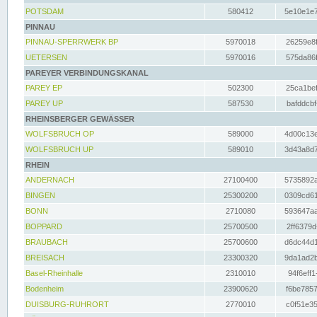
POTSDAM
580412
5e10e1e7
PINNAU
PINNAU-SPERRWERK BP
5970018
26259e8f
UETERSEN
5970016
575da86f
PAREYER VERBINDUNGSKANAL
PAREY EP
502300
25ca1bef
PAREY UP
587530
bafddcbf
RHEINSBERGER GEWÄSSER
WOLFSBRUCH OP
589000
4d00c13e
WOLFSBRUCH UP
589010
3d43a8d7
RHEIN
ANDERNACH
27100400
5735892a
BINGEN
25300200
0309cd61
BONN
2710080
593647aa
BOPPARD
25700500
2ff6379d
BRAUBACH
25700600
d6dc44d1
BREISACH
23300320
9da1ad2b
Basel-Rheinhalle
2310010
94f6eff1
Bodenheim
23900620
f6be7857
DUISBURG-RUHRORT
2770010
c0f51e35