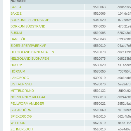
NORDSEE
BAKE A
9510063
e8daa3e2
BAKE Z
9510066
104fdc24
BORKUM FISCHERBALJE
9340020
8727ebfd
BORKUM SÜDSTRAND
9340030
478f21e9
BÜSUM
9510095
5287a3e1
DAGEBÜLL
9570040
6233e901
EIDER-SPERRWERK AP
9530010
04acd7e5
HELGOLAND BINNENHAFEN
9510070
c0ec139b
HELGOLAND SÜDHAFEN
9510075
0d8233b8
HUSUM
9530020
e114aeec
HÖRNUM
9570050
733755fd
LANGEOOG
9390010
a0c1dcb6
LIST AUF SYLT
9570070
5e92d73f
MITTELGRUND
9510132
3ff99b92
NORDERNEY RIFFGAT
9360010
c0244c0e
PELLWORM ANLEGER
9550021
2852b9ab
SCHARHÖRN
9510060
f0197bcf
SPIEKEROOG
9410010
662c4b5e
WITTDÜN
9570010
9c4c11f2
ZEHNERLOCH
9510010
e574d0af