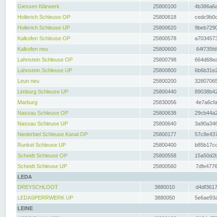
Giessen Klärwerk
25800100
4b386a6a
Hollerich Schleuse OP
25800618
cedc9b0c
Hollerich Schleuse UP
25800620
9beb7290
Kalkofen Schleuse OP
25800578
a7034573
Kalkofen neu
25800600
64f735fd
Lahnstein Schleuse OP
25800798
664d68ea
Lahnstein Schleuse UP
25800800
6b6b31e2
Leun neu
25800200
32807065
Limburg Schleuse UP
25800440
89038b42
Marburg
25830056
4e7a6cfa
Nassau Schleuse OP
25800638
29cb44a2
Nassau Schleuse UP
25800640
3a90a346
Niederbiel Schleuse Kanal OP
25800177
57c8e437
Runkel Schleuse UP
25800400
b85b17cc
Scheidt Schleuse OP
25800558
15a50d2b
Scheidt Schleuse UP
25800560
7dfe4776
LEDA
DREYSCHLOOT
3880010
d4df3617
LEDASPERRWERK UP
3880050
5e6ae93a
LEINE