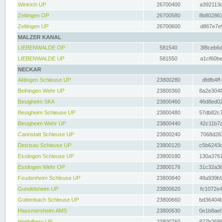
Wintrich UP
26700400
a392113c
Zeltingen OP
26700580
8b802863
Zeltingen UP
26700600
d867e7e9
MALZER KANAL
LIEBENWALDE OP
581540
3f8ceb6d
LIEBENWALDE UP
581550
a1cf60be
NECKAR
Aldingen Schleuse UP
23800280
dfdfb4ff
Beihingen Wehr UP
23800360
8a2e3048
Besigheim SKA
23800460
46d8ed02
Besigheim Schleuse UP
23800480
57db82c7
Besigheim Wehr UP
23800440
42c11b7a
Cannstatt Schleuse UP
23800240
7068d262
Deizisau Schleuse UP
23800120
c5b6243d
Esslingen Schleuse UP
23800180
130a3761
Esslingen Wehr OP
23800176
31c32a38
Feudenheim Schleuse UP
23800840
48a939b9
Gundelsheim UP
23800620
fc1072e4
Guttenbach Schleuse UP
23800660
bd36404b
Hassmersheim AMS
23800630
0e1b8ae0
Heidelberg UP
23800760
827b2685