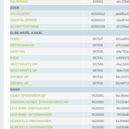
WILHERING
420061
aec23fd6
EDER
AFFOLDERN
42800502
ab9d5a42
EDERTALSPERRE
42800310
c6e9f744
SCHMITTLOTHEIM
42800309
d2155fa6
ELBE-HAVEL-KANAL
BURG
587507
831ad501
DETERSHAGEN
587505
a7b1eda9
GENTHIN
587535
e9e7f20c
KADE
587541
e4f29379
WUSTERWITZ OP
587540
c6a12d34
WUSTERWITZ UP
587550
3bfcf759
ZERBEN OP
587510
64c37072
ZERBEN UP
587520
532d8718
EIDER
EIDER-SPERRWERK BP
9520081
8ac85e6c
FRIEDRICHSTADT STRASSENBRÜCKE
9520060
721313e7
LEXFÄHRE OBERWASSER
9520020
86c5688f
LEXFÄHRE UNTERWASSER
9520030
7f01fbd8
NORDFELD OBERWASSER
9520040
61394669
NORDFELD UNTERWASSER
9520050
cb93548e