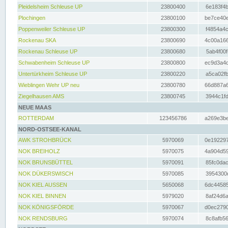
Pleidelsheim Schleuse UP
23800400
6e183f4b
Plochingen
23800100
be7ce40e
Poppenweiler Schleuse UP
23800300
f4854a4c
Rockenau SKA
23800690
4c00a166
Rockenau Schleuse UP
23800680
5ab4f00f
Schwabenheim Schleuse UP
23800800
ec9d3a4d
Untertürkheim Schleuse UP
23800220
a5ca02fb
Wieblingen Wehr UP neu
23800780
66d887a6
Ziegelhausen AMS
23800745
3944c1fd
NEUE MAAS
ROTTERDAM
123456786
a269e3be
NORD-OSTSEE-KANAL
AWK STROHBRÜCK
5970069
0e192297
NOK BREIHOLZ
5970075
4a904d59
NOK BRUNSBÜTTEL
5970091
85fc0dac
NOK DÜKERSWISCH
5970085
3954300d
NOK KIEL AUSSEN
5650068
6dc44585
NOK KIEL BINNEN
5979020
8af24d6a
NOK KÖNIGSFÖRDE
5970067
d0ec2790
NOK RENDSBURG
5970074
8c8afb56