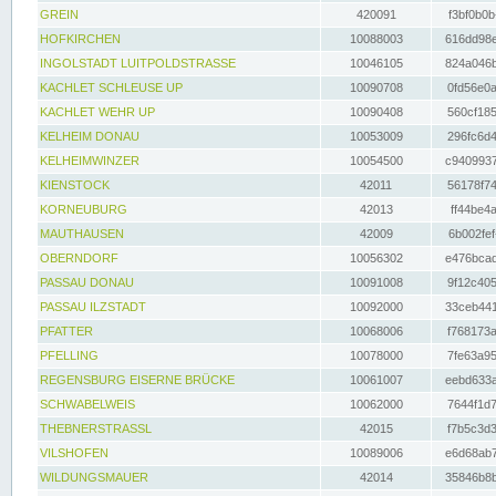
GREIN
420091
f3bf0b0b
HOFKIRCHEN
10088003
616dd98e
INGOLSTADT LUITPOLDSTRASSE
10046105
824a046b
KACHLET SCHLEUSE UP
10090708
0fd56e0a
KACHLET WEHR UP
10090408
560cf185
KELHEIM DONAU
10053009
296fc6d4
KELHEIMWINZER
10054500
c9409937
KIENSTOCK
42011
56178f74
KORNEUBURG
42013
ff44be4a
MAUTHAUSEN
42009
6b002fef
OBERNDORF
10056302
e476bcad
PASSAU DONAU
10091008
9f12c405
PASSAU ILZSTADT
10092000
33ceb441
PFATTER
10068006
f768173a
PFELLING
10078000
7fe63a95
REGENSBURG EISERNE BRÜCKE
10061007
eebd633a
SCHWABELWEIS
10062000
7644f1d7
THEBNERSTRASSL
42015
f7b5c3d3
VILSHOFEN
10089006
e6d68ab7
WILDUNGSMAUER
42014
35846b8b