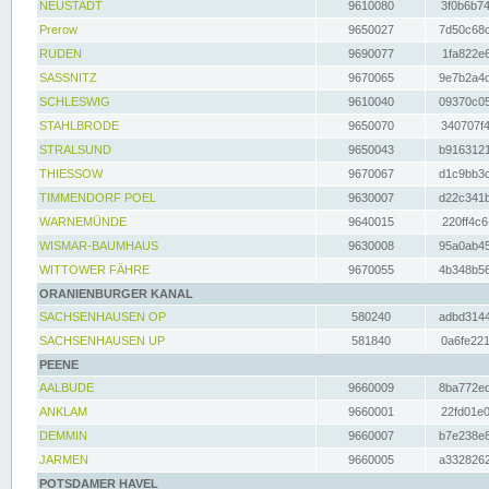
NEUSTADT
9610080
3f0b6b74
Prerow
9650027
7d50c68c
RUDEN
9690077
1fa822e6
SASSNITZ
9670065
9e7b2a4d
SCHLESWIG
9610040
09370c05
STAHLBRODE
9650070
340707f4
STRALSUND
9650043
b9163121
THIESSOW
9670067
d1c9bb3c
TIMMENDORF POEL
9630007
d22c341b
WARNEMÜNDE
9640015
220ff4c6
WISMAR-BAUMHAUS
9630008
95a0ab45
WITTOWER FÄHRE
9670055
4b348b56
ORANIENBURGER KANAL
SACHSENHAUSEN OP
580240
adbd3144
SACHSENHAUSEN UP
581840
0a6fe221
PEENE
AALBUDE
9660009
8ba772ed
ANKLAM
9660001
22fd01e0
DEMMIN
9660007
b7e238e8
JARMEN
9660005
a3328262
POTSDAMER HAVEL