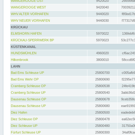
WANGEROOGE OST
9420020
26656fda
WANGEROOGE WEST
9420040
70039212
WHV ALTER VORHAFEN
9440020
f85bd17b
WHV NEUER VORHAFEN
9440030
f77317d9
KRÜCKAU
ELMSHORN HAFEN
5970022
136febf6
KRÜCKAU-SPERRWERK BP
5970023
53c277c3
KÜSTENKANAL
HUNDSMÜHLEN
4960020
cf6ac249
Hilkenbrook
3800010
58ccd6f0
LAHN
Bad Ems Schleuse UP
25800700
c005afb9
Bad Ems Wehr OP
25800690
f2295e77
Cramberg Schleuse OP
25800538
24fe419b
Cramberg Schleuse UP
25800540
3abb36d1
Dausenau Schleuse OP
25800678
9ceb358c
Dausenau Schleuse UP
25800680
eae91991
Diez Hafen
25800500
eadedeb6
Diez Schleuse OP
25800478
ea62ec5f
Diez Schleuse UP
25800480
31750a0f
Fürfurt Schleuse UP
25800300
34af0fca