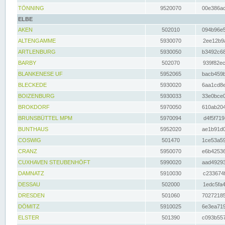
TÖNNING
9520070
00e386ac
ELBE
AKEN
502010
094b96e5
ALTENGAMME
5930070
2ee12b9a
ARTLENBURG
5930050
b3492c68
BARBY
502070
939f82ec
BLANKENESE UF
5952065
bacb459b
BLECKEDE
5930020
6aa1cd8e
BOIZENBURG
5930033
33e0bce0
BROKDORF
5970050
610ab204
BRUNSBÜTTEL MPM
5970094
d4f5f719
BUNTHAUS
5952020
ae1b91d0
COSWIG
501470
1ce53a59
CRANZ
5950070
e6b42536
CUXHAVEN STEUBENHÖFT
5990020
aad49293
DAMNATZ
5910030
c233674f
DESSAU
502000
1edc5fa4
DRESDEN
501060
70272185
DÖMITZ
5910025
6e3ea719
ELSTER
501390
c093b557