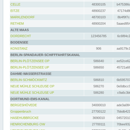
CELLE
48300105
b475386c
EITZE
48900237
47174d8f
MARKLENDORF
48700103
8b4f9f7c
RETHEM
48900204
5aaed954
ALTE MAAS
DORDRECHT
123456785
6c6f84c2
BODENSEE
KONSTANZ
906
aa9179c1
BERLIN-SPANDAUER-SCHIFFFAHRTSKANAL
BERLIN-PLÖTZENSEE OP
586640
ee52ce62
BERLIN-PLÖTZENSEE UP
586650
45721a68
DAHME-WASSERSTRASSE
BERLIN-SCHMÖCKWITZ
586810
6b595707
NEUE MÜHLE SCHLEUSE OP
586270
0e0dbcc9
NEUE MÜHLE SCHLEUSE UP
586280
c9a6c3bf
DORTMUND-EMS-KANAL
BERGESHÖVEDE
34000010
ade3a084
Groppenbruch
27700122
7bbdb421
HASEHUBBRÜCKE
3690010
04572010
HENRICHENBURG OW
27700111
70bee932