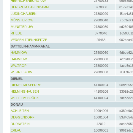
HENRICHENBURG UW
27700133
e6b68bc2
HERBRUM HAFENDAMM
3770030
8177a148
LÜDINGHAUSEN
27800020
f5bc4a51
MÜNSTER OW
27800040
ccd3e8f1
MÜNSTER UW
27800030
ed260406
RHEDE
3770040
16508b11
VERSEN TRENNSPITZE
25463
0024cc40
DATTELN-HAMM-KANAL
HAMM OW
27800060
4dbce62d
HAMM UW
27800080
4ef9dd9c
WALTROP
27800090
facc5c16
WERRIES OW
27800050
d31767ef
DIEMEL
DIEMELTALSPERRE
44100104
5cdc6555
HELMINGHAUSEN
44100206
33092c28
WILHELMSBRÜCKE
44100024
7deedc21
DONAU
ACHLEITEN
10094006
c389c9e2
DEGGENDORF
10081004
53d40547
DÜRNSTEIN
42012
ce4e3050
ERLAU
10096001
99619dc5