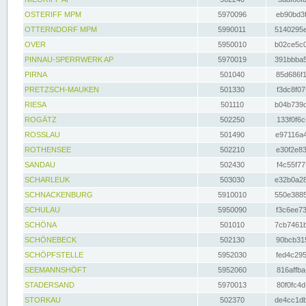
OSTERIFF MPM
5970096
eb90bd3f
OTTERNDORF MPM
5990011
5140295e
OVER
5950010
b02ce5c0
PINNAU-SPERRWERK AP
5970019
391bbba5
PIRNA
501040
85d686f1
PRETZSCH-MAUKEN
501330
f3dc8f07
RIESA
501110
b04b739d
ROGÄTZ
502250
133f0f6c
ROSSLAU
501490
e97116a4
ROTHENSEE
502210
e30f2e83
SANDAU
502430
f4c55f77
SCHARLEUK
503030
e32b0a28
SCHNACKENBURG
5910010
550e3885
SCHULAU
5950090
f3c6ee73
SCHÖNA
501010
7cb7461b
SCHÖNEBECK
502130
90bcb315
SCHÖPFSTELLE
5952030
fed4c295
SEEMANNSHÖFT
5952060
816affba
STADERSAND
5970013
80f0fc4d
STORKAU
502370
de4cc1db