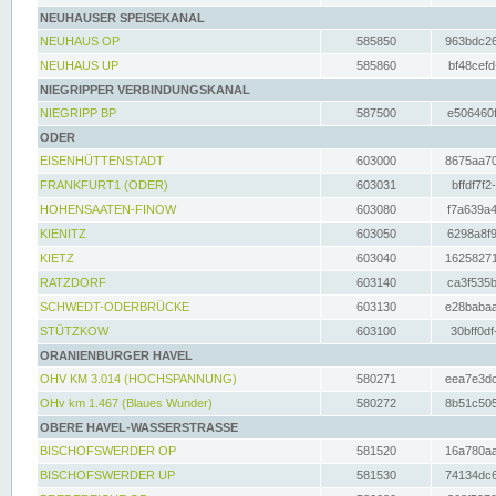
NEUHAUSER SPEISEKANAL
NEUHAUS OP
585850
963bdc26
NEUHAUS UP
585860
bf48cefd
NIEGRIPPER VERBINDUNGSKANAL
NIEGRIPP BP
587500
e506460f
ODER
EISENHÜTTENSTADT
603000
8675aa70
FRANKFURT1 (ODER)
603031
bffdf7f2
HOHENSAATEN-FINOW
603080
f7a639a4
KIENITZ
603050
6298a8f9
KIETZ
603040
16258271
RATZDORF
603140
ca3f535b
SCHWEDT-ODERBRÜCKE
603130
e28babaa
STÜTZKOW
603100
30bff0df
ORANIENBURGER HAVEL
OHV KM 3.014 (HOCHSPANNUNG)
580271
eea7e3dc
OHv km 1.467 (Blaues Wunder)
580272
8b51c505
OBERE HAVEL-WASSERSTRASSE
BISCHOFSWERDER OP
581520
16a780aa
BISCHOFSWERDER UP
581530
74134dc6