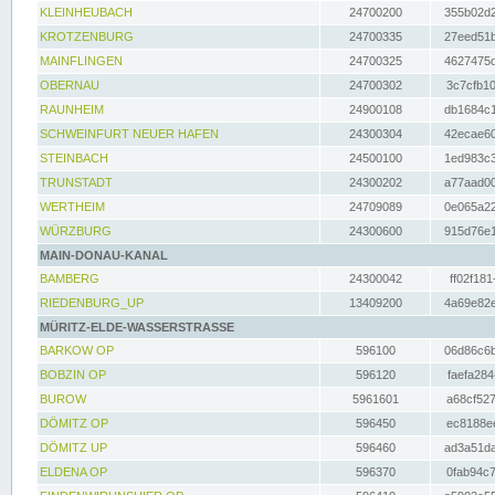
KLEINHEUBACH
24700200
355b02d2
KROTZENBURG
24700335
27eed51b
MAINFLINGEN
24700325
4627475d
OBERNAU
24700302
3c7cfb10
RAUNHEIM
24900108
db1684c1
SCHWEINFURT NEUER HAFEN
24300304
42ecae60
STEINBACH
24500100
1ed983c3
TRUNSTADT
24300202
a77aad00
WERTHEIM
24709089
0e065a22
WÜRZBURG
24300600
915d76e1
MAIN-DONAU-KANAL
BAMBERG
24300042
ff02f181
RIEDENBURG_UP
13409200
4a69e82e
MÜRITZ-ELDE-WASSERSTRASSE
BARKOW OP
596100
06d86c6b
BOBZIN OP
596120
faefa284
BUROW
5961601
a68cf527
DÖMITZ OP
596450
ec8188ee
DÖMITZ UP
596460
ad3a51da
ELDENA OP
596370
0fab94c7