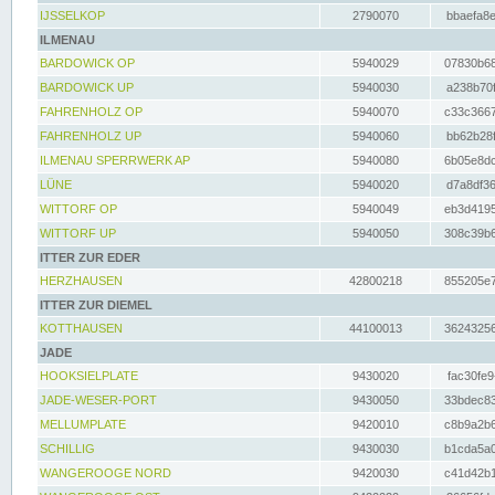
IJSSELKOP
2790070
bbaefa8e
ILMENAU
BARDOWICK OP
5940029
07830b68
BARDOWICK UP
5940030
a238b70f
FAHRENHOLZ OP
5940070
c33c3667
FAHRENHOLZ UP
5940060
bb62b28f
ILMENAU SPERRWERK AP
5940080
6b05e8dc
LÜNE
5940020
d7a8df36
WITTORF OP
5940049
eb3d4195
WITTORF UP
5940050
308c39b6
ITTER ZUR EDER
HERZHAUSEN
42800218
855205e7
ITTER ZUR DIEMEL
KOTTHAUSEN
44100013
36243256
JADE
HOOKSIELPLATE
9430020
fac30fe9
JADE-WESER-PORT
9430050
33bdec83
MELLUMPLATE
9420010
c8b9a2b6
SCHILLIG
9430030
b1cda5a0
WANGEROOGE NORD
9420030
c41d42b1