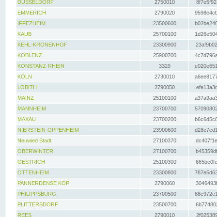
DÜSSELDORF
2750010
8f7e5f92
EMMERICH
2790020
9598e4cb
IFFEZHEIM
23500600
b02be240
KAUB
25700100
1d26e504
KEHL-KRONENHOF
23300900
23af9b02
KOBLENZ
25900700
4c7d796a
KONSTANZ-RHEIN
3329
e020e651
KÖLN
2730010
a6ee8177
LOBITH
2790050
efe13a3d
MAINZ
25100100
a37a9aa3
MANNHEIM
23700700
57090802
MAXAU
23700200
b6c6d5c8
NIERSTEIN-OPPENHEIM
23900600
d28e7ed1
Neuwied Stadt
27100370
dc407f1e
OBERWINTER
27100700
b45359df
OESTRICH
25100300
665be0fe
OTTENHEIM
23300800
787e5d63
PANNERDENSE KOP
2790060
3046493f
PHILIPPSBURG
23700500
88e972e1
PLITTERSDORF
23500700
6b774802
REES
2790010
2f025389