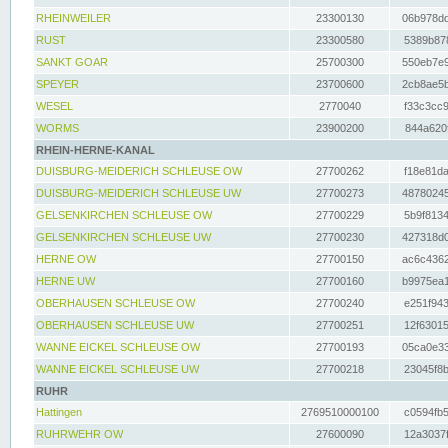
RHEINWEILER
23300130
06b978dd
RUST
23300580
5389b878
SANKT GOAR
25700300
550eb7e9
SPEYER
23700600
2cb8ae5b
WESEL
2770040
f33c3cc9
WORMS
23900200
844a620f
RHEIN-HERNE-KANAL
DUISBURG-MEIDERICH SCHLEUSE OW
27700262
f18e81da
DUISBURG-MEIDERICH SCHLEUSE UW
27700273
48780245
GELSENKIRCHEN SCHLEUSE OW
27700229
5b9f8134
GELSENKIRCHEN SCHLEUSE UW
27700230
427318d0
HERNE OW
27700150
ac6c4362
HERNE UW
27700160
b9975ea1
OBERHAUSEN SCHLEUSE OW
27700240
e251f943
OBERHAUSEN SCHLEUSE UW
27700251
12f63015
WANNE EICKEL SCHLEUSE OW
27700193
05ca0e33
WANNE EICKEL SCHLEUSE UW
27700218
23045f8b
RUHR
Hattingen
2769510000100
c0594fb5
RUHRWEHR OW
27600090
12a3037f