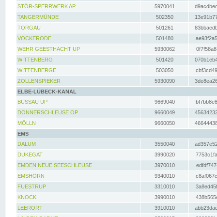
STÖR-SPERRWERK AP
5970041
d9acdbec
TANGERMÜNDE
502350
13e91b77
TORGAU
501261
83bbaedb
VOCKERODE
501480
ae93f2a5
WEHR GEESTHACHT UP
5930062
0f7f58a8
WITTENBERG
501420
070b1eb4
WITTENBERGE
503050
cbf3cd49
ZOLLENSPIEKER
5930090
3de8ea26
ELBE-LÜBECK-KANAL
BÜSSAU UP
9669040
bf7bb8e8
DONNERSCHLEUSE OP
9660049
45634232
MÖLLN
9660050
46644438
EMS
DALUM
3550040
ad357e52
DUKEGAT
3990020
7753c1fa
EMDEN NEUE SEESCHLEUSE
3970010
edfdf747
EMSHÖRN
9340010
c8af067c
FUESTRUP
3310010
3a8ed45f
KNOCK
3990010
438b565e
LEERORT
3910010
abb23dad