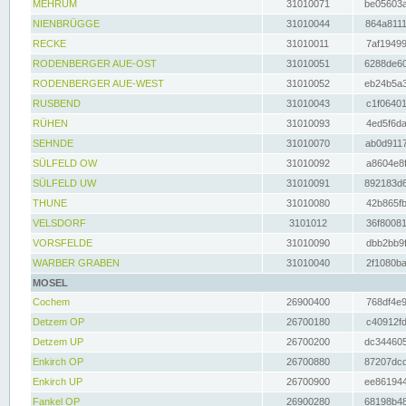
MEHRUM
31010071
be05603a
NIENBRÜGGE
31010044
864a8111
RECKE
31010011
7af19499
RODENBERGER AUE-OST
31010051
6288de60
RODENBERGER AUE-WEST
31010052
eb24b5a3
RUSBEND
31010043
c1f06401
RÜHEN
31010093
4ed5f6da
SEHNDE
31010070
ab0d9117
SÜLFELD OW
31010092
a8604e8f
SÜLFELD UW
31010091
892183d6
THUNE
31010080
42b865fb
VELSDORF
3101012
36f80081
VORSFELDE
31010090
dbb2bb9f
WARBER GRABEN
31010040
2f1080ba
MOSEL
Cochem
26900400
768df4e9
Detzem OP
26700180
c40912fd
Detzem UP
26700200
dc344605
Enkirch OP
26700880
87207dcd
Enkirch UP
26700900
ee861944
Fankel OP
26900280
68198b48