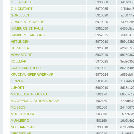
GEESTHACHT
5930060
44f7e955
GLÜCKSTADT
5970035
1f1bbed7
GORLEBEN
5910020
ac507f42
GRAUERORT REEDE
5970026
7398029b
HAMBURG ST. PAULI
5952050
d488c5cc
HAMBURG-HARBURG
5952025
706e5110
HETLINGEN
5970010
599c23b1
HITZACKER
5920010
a26e57c9
HOHNSTORF
5930040
d9289367
KOLLMAR
5970025
3ed90357
KRAUTSAND REEDE
5970031
8c20b4dc
KRÜCKAU-SPERRWERK AP
5970024
a653eb04
LENZEN
503120
c80a4f21
LÜHORT
5960010
8d18d129
MAGDEBURG-BUCKAU
502170
b8567c1e
MAGDEBURG-STROMBRÜCKE
502180
ccccb57f
MEISSEN
501080
24440872
MÜGGENDORF
503070
48f2661f
MÜHLBERG
501160
16b9b4e7
NEU DARCHAU
5930010
67d6e882
NIEGRIPP AP
502240
3adf88fd