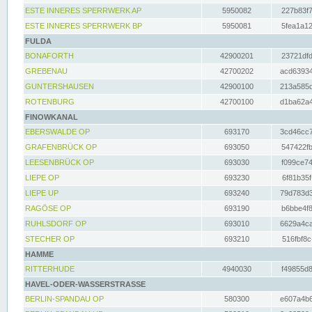
ESTE INNERES SPERRWERK AP
5950082
227b83f7
ESTE INNERES SPERRWERK BP
5950081
5fea1a12
FULDA
BONAFORTH
42900201
23721dfd
GREBENAU
42700202
acd63934
GUNTERSHAUSEN
42900100
213a585d
ROTENBURG
42700100
d1ba62a4
FINOWKANAL
EBERSWALDE OP
693170
3cd46cc7
GRAFENBRÜCK OP
693050
547422fb
LEESENBRÜCK OP
693030
f099ce74
LIEPE OP
693230
6f81b35f
LIEPE UP
693240
79d783d3
RAGÖSE OP
693190
b6bbe4f8
RUHLSDORF OP
693010
6629a4ca
STECHER OP
693210
516fbf8c
HAMME
RITTERHUDE
4940030
f49855d8
HAVEL-ODER-WASSERSTRASSE
BERLIN-SPANDAU OP
580300
e607a4b6