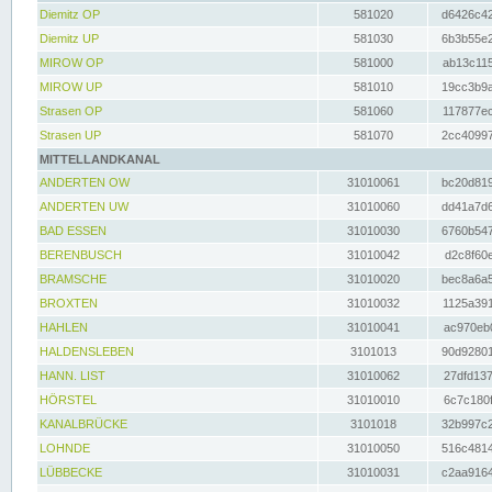
Diemitz OP
581020
d6426c42
Diemitz UP
581030
6b3b55e2
MIROW OP
581000
ab13c115
MIROW UP
581010
19cc3b9a
Strasen OP
581060
117877ec
Strasen UP
581070
2cc40997
MITTELLANDKANAL
ANDERTEN OW
31010061
bc20d819
ANDERTEN UW
31010060
dd41a7d6
BAD ESSEN
31010030
6760b547
BERENBUSCH
31010042
d2c8f60e
BRAMSCHE
31010020
bec8a6a5
BROXTEN
31010032
1125a391
HAHLEN
31010041
ac970eb0
HALDENSLEBEN
3101013
90d92801
HANN. LIST
31010062
27dfd137
HÖRSTEL
31010010
6c7c180f
KANALBRÜCKE
3101018
32b997c2
LOHNDE
31010050
516c4814
LÜBBECKE
31010031
c2aa9164