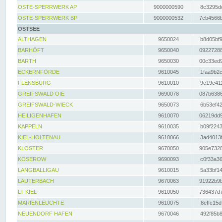
OSTE-SPERRWERK AP
9000000590
8c3295dc
OSTE-SPERRWERK BP
9000000532
7cb4566b
OSTSEE
ALTHAGEN
9650024
b8d05bf9
BARHÖFT
9650040
09227288
BARTH
9650030
00c33ed9
ECKERNFÖRDE
9610045
1faa9b2c
FLENSBURG
9610010
9e19c411
GREIFSWALD OIE
9690078
087b6386
GREIFSWALD-WIECK
9650073
6b53ef42
HEILIGENHAFEN
9610070
06219dd9
KAPPELN
9610035
b09f2243
KIEL-HOLTENAU
9610066
3ad4013f
KLOSTER
9670050
905e7328
KOSEROW
9690093
c0f33a36
LANGBALLIGAU
9610015
5a33bf14
LAUTERBACH
9670063
91922b9b
LT KIEL
9610050
736437d7
MARIENLEUCHTE
9610075
8effc15d
NEUENDORF HAFEN
9670046
492f85b8