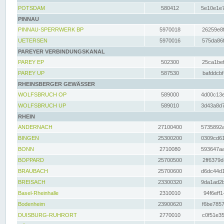
POTSDAM
580412
5e10e1e7
PINNAU
PINNAU-SPERRWERK BP
5970018
26259e8f
UETERSEN
5970016
575da86f
PAREYER VERBINDUNGSKANAL
PAREY EP
502300
25ca1bef
PAREY UP
587530
bafddcbf
RHEINSBERGER GEWÄSSER
WOLFSBRUCH OP
589000
4d00c13e
WOLFSBRUCH UP
589010
3d43a8d7
RHEIN
ANDERNACH
27100400
5735892a
BINGEN
25300200
0309cd61
BONN
2710080
593647aa
BOPPARD
25700500
2ff6379d
BRAUBACH
25700600
d6dc44d1
BREISACH
23300320
9da1ad2b
Basel-Rheinhalle
2310010
94f6eff1
Bodenheim
23900620
f6be7857
DUISBURG-RUHRORT
2770010
c0f51e35