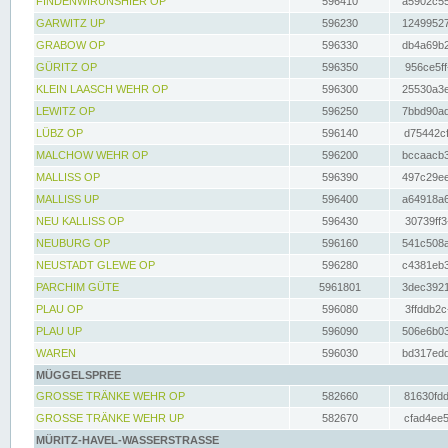
FINDENWIRUNSHIER OP
596410
a5902c55
GARWITZ UP
596230
12499527
GRABOW OP
596330
db4a69b2
GÜRITZ OP
596350
956ce5ff
KLEIN LAASCH WEHR OP
596300
25530a3e
LEWITZ OP
596250
7bbd90ad
LÜBZ OP
596140
d75442cf
MALCHOW WEHR OP
596200
bccaacb3
MALLISS OP
596390
497c29ee
MALLISS UP
596400
a64918a6
NEU KALLISS OP
596430
30739ff3
NEUBURG OP
596160
541c508a
NEUSTADT GLEWE OP
596280
c4381eb3
PARCHIM GÜTE
5961801
3dec3921
PLAU OP
596080
3ffddb2c
PLAU UP
596090
506e6b03
WAREN
596030
bd317edd
MÜGGELSPREE
GROSSE TRÄNKE WEHR OP
582660
81630fdd
GROSSE TRÄNKE WEHR UP
582670
cfad4ee5
MÜRITZ-HAVEL-WASSERSTRASSE