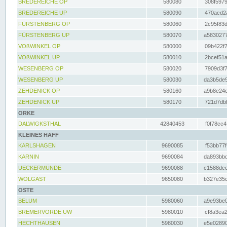
BREDEREICHE OP
580080
308f5979
BREDEREICHE UP
580090
470acd2a
FÜRSTENBERG OP
580060
2c95f83d
FÜRSTENBERG UP
580070
a5830277
VOßWINKEL OP
580000
09b422f7
VOßWINKEL UP
580010
2bcef51a
WESENBERG OP
580020
7909d3f7
WESENBERG UP
580030
da3b5de9
ZEHDENICK OP
580160
a9b8e24c
ZEHDENICK UP
580170
721d7dbf
ORKE
DALWIGKSTHAL
42840453
f0f78cc4
KLEINES HAFF
KARLSHAGEN
9690085
f53bb77f
KARNIN
9690084
da893bbd
UECKERMÜNDE
9690088
c1588dcc
WOLGAST
9650080
b327e35c
OSTE
BELUM
5980060
a9e93be0
BREMERVÖRDE UW
5980010
cf8a3ea2
HECHTHAUSEN
5980030
e5e02890