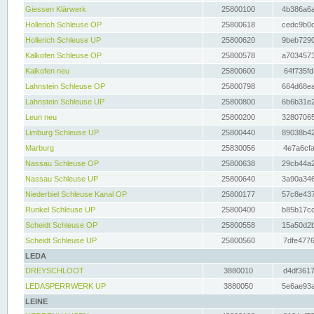
Giessen Klärwerk
25800100
4b386a6a
Hollerich Schleuse OP
25800618
cedc9b0c
Hollerich Schleuse UP
25800620
9beb7290
Kalkofen Schleuse OP
25800578
a7034573
Kalkofen neu
25800600
64f735fd
Lahnstein Schleuse OP
25800798
664d68ea
Lahnstein Schleuse UP
25800800
6b6b31e2
Leun neu
25800200
32807065
Limburg Schleuse UP
25800440
89038b42
Marburg
25830056
4e7a6cfa
Nassau Schleuse OP
25800638
29cb44a2
Nassau Schleuse UP
25800640
3a90a346
Niederbiel Schleuse Kanal OP
25800177
57c8e437
Runkel Schleuse UP
25800400
b85b17cc
Scheidt Schleuse OP
25800558
15a50d2b
Scheidt Schleuse UP
25800560
7dfe4776
LEDA
DREYSCHLOOT
3880010
d4df3617
LEDASPERRWERK UP
3880050
5e6ae93a
LEINE