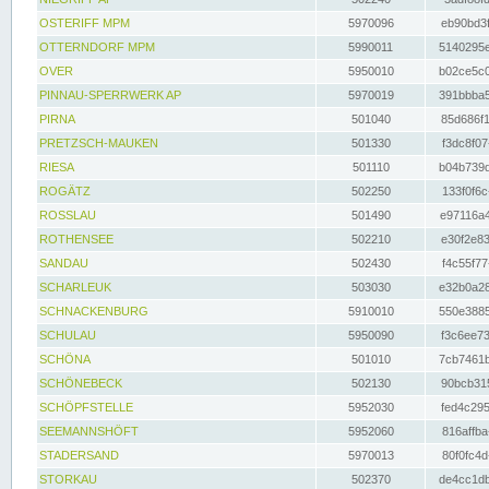
OSTERIFF MPM
5970096
eb90bd3f
OTTERNDORF MPM
5990011
5140295e
OVER
5950010
b02ce5c0
PINNAU-SPERRWERK AP
5970019
391bbba5
PIRNA
501040
85d686f1
PRETZSCH-MAUKEN
501330
f3dc8f07
RIESA
501110
b04b739d
ROGÄTZ
502250
133f0f6c
ROSSLAU
501490
e97116a4
ROTHENSEE
502210
e30f2e83
SANDAU
502430
f4c55f77
SCHARLEUK
503030
e32b0a28
SCHNACKENBURG
5910010
550e3885
SCHULAU
5950090
f3c6ee73
SCHÖNA
501010
7cb7461b
SCHÖNEBECK
502130
90bcb315
SCHÖPFSTELLE
5952030
fed4c295
SEEMANNSHÖFT
5952060
816affba
STADERSAND
5970013
80f0fc4d
STORKAU
502370
de4cc1db