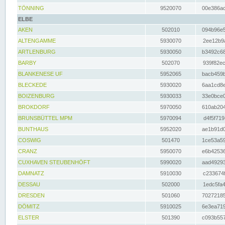
TÖNNING
9520070
00e386ac
ELBE
AKEN
502010
094b96e5
ALTENGAMME
5930070
2ee12b9a
ARTLENBURG
5930050
b3492c68
BARBY
502070
939f82ec
BLANKENESE UF
5952065
bacb459b
BLECKEDE
5930020
6aa1cd8e
BOIZENBURG
5930033
33e0bce0
BROKDORF
5970050
610ab204
BRUNSBÜTTEL MPM
5970094
d4f5f719
BUNTHAUS
5952020
ae1b91d0
COSWIG
501470
1ce53a59
CRANZ
5950070
e6b42536
CUXHAVEN STEUBENHÖFT
5990020
aad49293
DAMNATZ
5910030
c233674f
DESSAU
502000
1edc5fa4
DRESDEN
501060
70272185
DÖMITZ
5910025
6e3ea719
ELSTER
501390
c093b557