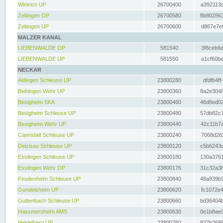
Wintrich UP
26700400
a392113c
Zeltingen OP
26700580
8b802863
Zeltingen UP
26700600
d867e7e9
MALZER KANAL
LIEBENWALDE OP
581540
3f8ceb6d
LIEBENWALDE UP
581550
a1cf60be
NECKAR
Aldingen Schleuse UP
23800280
dfdfb4ff
Beihingen Wehr UP
23800360
8a2e3048
Besigheim SKA
23800460
46d8ed02
Besigheim Schleuse UP
23800480
57db82c7
Besigheim Wehr UP
23800440
42c11b7a
Cannstatt Schleuse UP
23800240
7068d262
Deizisau Schleuse UP
23800120
c5b6243d
Esslingen Schleuse UP
23800180
130a3761
Esslingen Wehr OP
23800176
31c32a38
Feudenheim Schleuse UP
23800840
48a939b9
Gundelsheim UP
23800620
fc1072e4
Guttenbach Schleuse UP
23800660
bd36404b
Hassmersheim AMS
23800630
0e1b8ae0
Heidelberg UP
23800760
827b2685