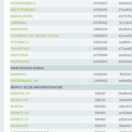
KLEINHEUBACH
24700200
355b02d2
KROTZENBURG
24700335
27eed51b
MAINFLINGEN
24700325
4627475d
OBERNAU
24700302
3c7cfb10
RAUNHEIM
24900108
db1684c1
SCHWEINFURT NEUER HAFEN
24300304
42ecae60
STEINBACH
24500100
1ed983c3
TRUNSTADT
24300202
a77aad00
WERTHEIM
24709089
0e065a22
WÜRZBURG
24300600
915d76e1
MAIN-DONAU-KANAL
BAMBERG
24300042
ff02f181
RIEDENBURG_UP
13409200
4a69e82e
MÜRITZ-ELDE-WASSERSTRASSE
BARKOW OP
596100
06d86c6b
BOBZIN OP
596120
faefa284
BUROW
5961601
a68cf527
DÖMITZ OP
596450
ec8188ee
DÖMITZ UP
596460
ad3a51da
ELDENA OP
596370
0fab94c7