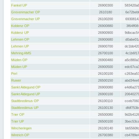
Fankel UP
26900300
583420a8
Grevenmacher OP
2610180
6e72bebf
Grevenmacher UP
26100200
69308142
Koblenz OP
26900880
3f64ff08
Koblenz UP
26900900
9dbcac54
Lehmen OP
26900680
d0abe01a
Lehmen UP
26900700
dc1bb420
Mehring AMS
26700100
4c1b6f17
Müden OP
26900480
a5c880a3
Müden UP
26900500
edc67ca3
Perl
26100100
c263ea53
Ruwer
26500150
abd34ee6
Sankt Aldegund OP
26900080
e4d6a271
Sankt Aldegund UP
26900100
20640279
Stadtbredimus OP
26100110
cceb7060
Stadtbredimus UP
26100130
dfdf753b
Trier OP
26500080
9d2b4126
Trier UP
26500100
3bec53ca
Wincheringen
26100140
bb5560fc
Wintrich OP
26700380
cb4789e4