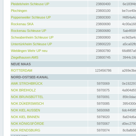
Pleidelsheim Schleuse UP
23800400
6e183f4b
Plochingen
23800100
be7ce40e
Poppenweiler Schleuse UP
23800300
f4854a4c
Rockenau SKA
23800690
4c00a166
Rockenau Schleuse UP
23800680
5ab4f00f
Schwabenheim Schleuse UP
23800800
ec9d3a4d
Untertürkheim Schleuse UP
23800220
a5ca02fb
Wieblingen Wehr UP neu
23800780
66d887a6
Ziegelhausen AMS
23800745
3944c1fd
NEUE MAAS
ROTTERDAM
123456786
a269e3be
NORD-OSTSEE-KANAL
AWK STROHBRÜCK
5970069
0e192297
NOK BREIHOLZ
5970075
4a904d59
NOK BRUNSBÜTTEL
5970091
85fc0dac
NOK DÜKERSWISCH
5970085
3954300d
NOK KIEL AUSSEN
5650068
6dc44585
NOK KIEL BINNEN
5979020
8af24d6a
NOK KÖNIGSFÖRDE
5970067
d0ec2790
NOK RENDSBURG
5970074
8c8afb56