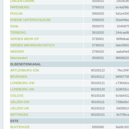
LINGEN-DARME
3500015
200363fc
PAPENBURG
3790010
ec4a598d
POGUM
3950020
5d1e4350
RHEINE UNTERSCHLEUSE
3390020
50a449ba
Rühle
3500070
15456f75
TERBORG
3910020
244cae8b
VERSEN WEHR OP
3730001
86f8dbab
VERSEN WEHRDURCHSTICH
3730010
6de43652
WEENER
3790020
aa6af4e6
Wachendorf
3500031
88698229
ELBESEITENKANAL
ARTLENBURG-ESK
90100122
7fec2f4f
BEVENSEN
90100112
b8997708
LÜNEBURG OW
90100121
c7364d1e
LÜNEBURG UW
90100120
d18033cd
OSLOSS
90100100
6c5b6422
UELZEN OW
90100111
728bd3e3
UELZEN UW
90100110
0d0082cf
WITTINGEN
90100101
9cf795ce
ESTE
BUXTEHUDE
5950080
8a08c920