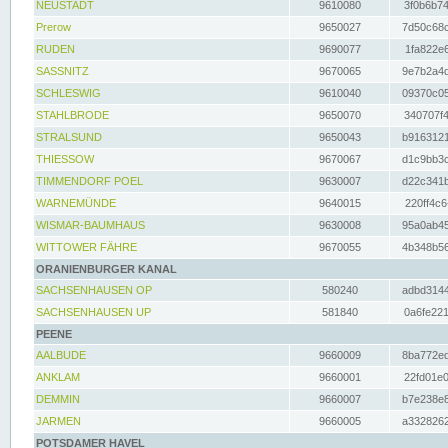
NEUSTADT
9610080
3f0b6b74
Prerow
9650027
7d50c68c
RUDEN
9690077
1fa822e6
SASSNITZ
9670065
9e7b2a4d
SCHLESWIG
9610040
09370c05
STAHLBRODE
9650070
340707f4
STRALSUND
9650043
b9163121
THIESSOW
9670067
d1c9bb3c
TIMMENDORF POEL
9630007
d22c341b
WARNEMÜNDE
9640015
220ff4c6
WISMAR-BAUMHAUS
9630008
95a0ab45
WITTOWER FÄHRE
9670055
4b348b56
ORANIENBURGER KANAL
SACHSENHAUSEN OP
580240
adbd3144
SACHSENHAUSEN UP
581840
0a6fe221
PEENE
AALBUDE
9660009
8ba772ed
ANKLAM
9660001
22fd01e0
DEMMIN
9660007
b7e238e8
JARMEN
9660005
a3328262
POTSDAMER HAVEL