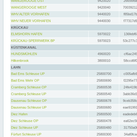
WANGEROOGE OST
9420020
26656fda
WANGEROOGE WEST
9420040
70039212
WHV ALTER VORHAFEN
9440020
f85bd17b
WHV NEUER VORHAFEN
9440030
f77317d9
KRÜCKAU
ELMSHORN HAFEN
5970022
136febf6
KRÜCKAU-SPERRWERK BP
5970023
53c277c3
KÜSTENKANAL
HUNDSMÜHLEN
4960020
cf6ac249
Hilkenbrook
3800010
58ccd6f0
LAHN
Bad Ems Schleuse UP
25800700
c005afb9
Bad Ems Wehr OP
25800690
f2295e77
Cramberg Schleuse OP
25800538
24fe419b
Cramberg Schleuse UP
25800540
3abb36d1
Dausenau Schleuse OP
25800678
9ceb358c
Dausenau Schleuse UP
25800680
eae91991
Diez Hafen
25800500
eadedeb6
Diez Schleuse OP
25800478
ea62ec5f
Diez Schleuse UP
25800480
31750a0f
Fürfurt Schleuse UP
25800300
34af0fca