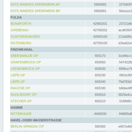
ESTE INNERES SPERRWERK AP
5950082
227b83f7
ESTE INNERES SPERRWERK BP
5950081
5fea1a12
FULDA
BONAFORTH
42900201
23721dfd
GREBENAU
42700202
acd63934
GUNTERSHAUSEN
42900100
213a585d
ROTENBURG
42700100
d1ba62a4
FINOWKANAL
EBERSWALDE OP
693170
3cd46cc7
GRAFENBRÜCK OP
693050
547422fb
LEESENBRÜCK OP
693030
f099ce74
LIEPE OP
693230
6f81b35f
LIEPE UP
693240
79d783d3
RAGÖSE OP
693190
b6bbe4f8
RUHLSDORF OP
693010
6629a4ca
STECHER OP
693210
516fbf8c
HAMME
RITTERHUDE
4940030
f49855d8
HAVEL-ODER-WASSERSTRASSE
BERLIN-SPANDAU OP
580300
e607a4b6