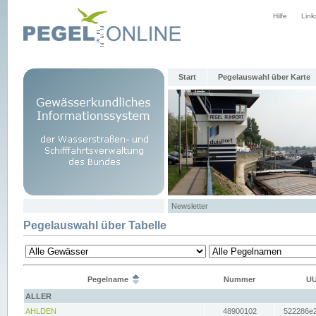
Hilfe
Link
Start
Pegelauswahl über Karte
Newsletter
Pegelauswahl über Tabelle
Pegelname
Nummer
UU
ALLER
AHLDEN
48900102
522286e2