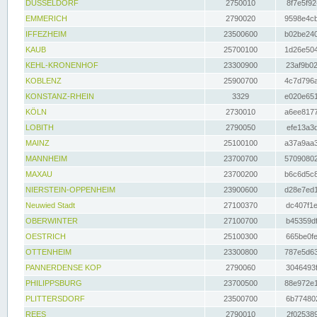
DÜSSELDORF
2750010
8f7e5f92
EMMERICH
2790020
9598e4cb
IFFEZHEIM
23500600
b02be240
KAUB
25700100
1d26e504
KEHL-KRONENHOF
23300900
23af9b02
KOBLENZ
25900700
4c7d796a
KONSTANZ-RHEIN
3329
e020e651
KÖLN
2730010
a6ee8177
LOBITH
2790050
efe13a3d
MAINZ
25100100
a37a9aa3
MANNHEIM
23700700
57090802
MAXAU
23700200
b6c6d5c8
NIERSTEIN-OPPENHEIM
23900600
d28e7ed1
Neuwied Stadt
27100370
dc407f1e
OBERWINTER
27100700
b45359df
OESTRICH
25100300
665be0fe
OTTENHEIM
23300800
787e5d63
PANNERDENSE KOP
2790060
3046493f
PHILIPPSBURG
23700500
88e972e1
PLITTERSDORF
23500700
6b774802
REES
2790010
2f025389