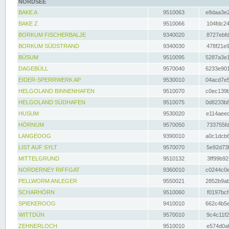
NORDSEE
BAKE A
9510063
e8daa3e2
BAKE Z
9510066
104fdc24
BORKUM FISCHERBALJE
9340020
8727ebfd
BORKUM SÜDSTRAND
9340030
478f21e9
BÜSUM
9510095
5287a3e1
DAGEBÜLL
9570040
6233e901
EIDER-SPERRWERK AP
9530010
04acd7e5
HELGOLAND BINNENHAFEN
9510070
c0ec139b
HELGOLAND SÜDHAFEN
9510075
0d8233b8
HUSUM
9530020
e114aeec
HÖRNUM
9570050
733755fd
LANGEOOG
9390010
a0c1dcb6
LIST AUF SYLT
9570070
5e92d73f
MITTELGRUND
9510132
3ff99b92
NORDERNEY RIFFGAT
9360010
c0244c0e
PELLWORM ANLEGER
9550021
2852b9ab
SCHARHÖRN
9510060
f0197bcf
SPIEKEROOG
9410010
662c4b5e
WITTDÜN
9570010
9c4c11f2
ZEHNERLOCH
9510010
e574d0af