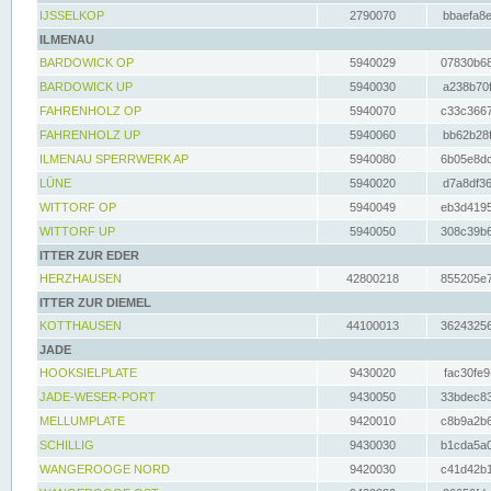
IJSSELKOP
2790070
bbaefa8e
ILMENAU
BARDOWICK OP
5940029
07830b68
BARDOWICK UP
5940030
a238b70f
FAHRENHOLZ OP
5940070
c33c3667
FAHRENHOLZ UP
5940060
bb62b28f
ILMENAU SPERRWERK AP
5940080
6b05e8dc
LÜNE
5940020
d7a8df36
WITTORF OP
5940049
eb3d4195
WITTORF UP
5940050
308c39b6
ITTER ZUR EDER
HERZHAUSEN
42800218
855205e7
ITTER ZUR DIEMEL
KOTTHAUSEN
44100013
36243256
JADE
HOOKSIELPLATE
9430020
fac30fe9
JADE-WESER-PORT
9430050
33bdec83
MELLUMPLATE
9420010
c8b9a2b6
SCHILLIG
9430030
b1cda5a0
WANGEROOGE NORD
9420030
c41d42b1