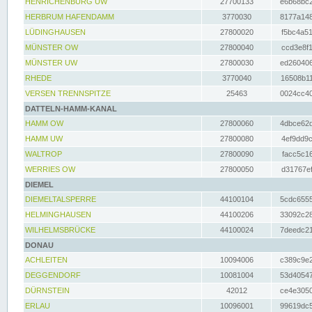
HENRICHENBURG UW
27700133
e6b68bc2
HERBRUM HAFENDAMM
3770030
8177a148
LÜDINGHAUSEN
27800020
f5bc4a51
MÜNSTER OW
27800040
ccd3e8f1
MÜNSTER UW
27800030
ed260406
RHEDE
3770040
16508b11
VERSEN TRENNSPITZE
25463
0024cc40
DATTELN-HAMM-KANAL
HAMM OW
27800060
4dbce62d
HAMM UW
27800080
4ef9dd9c
WALTROP
27800090
facc5c16
WERRIES OW
27800050
d31767ef
DIEMEL
DIEMELTALSPERRE
44100104
5cdc6555
HELMINGHAUSEN
44100206
33092c28
WILHELMSBRÜCKE
44100024
7deedc21
DONAU
ACHLEITEN
10094006
c389c9e2
DEGGENDORF
10081004
53d40547
DÜRNSTEIN
42012
ce4e3050
ERLAU
10096001
99619dc5