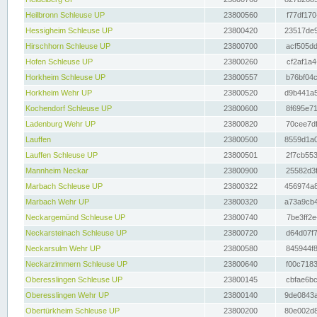
Heilbronn Schleuse UP
23800560
f77df170
Hessigheim Schleuse UP
23800420
23517de9
Hirschhorn Schleuse UP
23800700
acf505dd
Hofen Schleuse UP
23800260
cf2af1a4
Horkheim Schleuse UP
23800557
b76bf04c
Horkheim Wehr UP
23800520
d9b441a5
Kochendorf Schleuse UP
23800600
8f695e71
Ladenburg Wehr UP
23800820
70cee7df
Lauffen
23800500
8559d1a0
Lauffen Schleuse UP
23800501
2f7cb553
Mannheim Neckar
23800900
25582d3f
Marbach Schleuse UP
23800322
456974a8
Marbach Wehr UP
23800320
a73a9cb4
Neckargemünd Schleuse UP
23800740
7be3ff2e
Neckarsteinach Schleuse UP
23800720
d64d07f7
Neckarsulm Wehr UP
23800580
845944f8
Neckarzimmern Schleuse UP
23800640
f00c7183
Oberesslingen Schleuse UP
23800145
cbfae6bc
Oberesslingen Wehr UP
23800140
9de0843a
Obertürkheim Schleuse UP
23800200
80e002d8