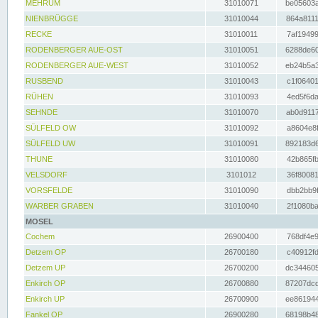
MEHRUM
31010071
be05603a
NIENBRÜGGE
31010044
864a8111
RECKE
31010011
7af19499
RODENBERGER AUE-OST
31010051
6288de60
RODENBERGER AUE-WEST
31010052
eb24b5a3
RUSBEND
31010043
c1f06401
RÜHEN
31010093
4ed5f6da
SEHNDE
31010070
ab0d9117
SÜLFELD OW
31010092
a8604e8f
SÜLFELD UW
31010091
892183d6
THUNE
31010080
42b865fb
VELSDORF
3101012
36f80081
VORSFELDE
31010090
dbb2bb9f
WARBER GRABEN
31010040
2f1080ba
MOSEL
Cochem
26900400
768df4e9
Detzem OP
26700180
c40912fd
Detzem UP
26700200
dc344605
Enkirch OP
26700880
87207dcd
Enkirch UP
26700900
ee861944
Fankel OP
26900280
68198b48