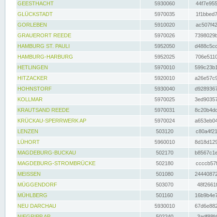
GEESTHACHT
5930060
44f7e955
GLÜCKSTADT
5970035
1f1bbed7
GORLEBEN
5910020
ac507f42
GRAUERORT REEDE
5970026
7398029b
HAMBURG ST. PAULI
5952050
d488c5cc
HAMBURG-HARBURG
5952025
706e5110
HETLINGEN
5970010
599c23b1
HITZACKER
5920010
a26e57c9
HOHNSTORF
5930040
d9289367
KOLLMAR
5970025
3ed90357
KRAUTSAND REEDE
5970031
8c20b4dc
KRÜCKAU-SPERRWERK AP
5970024
a653eb04
LENZEN
503120
c80a4f21
LÜHORT
5960010
8d18d129
MAGDEBURG-BUCKAU
502170
b8567c1e
MAGDEBURG-STROMBRÜCKE
502180
ccccb57f
MEISSEN
501080
24440872
MÜGGENDORF
503070
48f2661f
MÜHLBERG
501160
16b9b4e7
NEU DARCHAU
5930010
67d6e882
NIEGRIPP AP
502240
3adf88fd