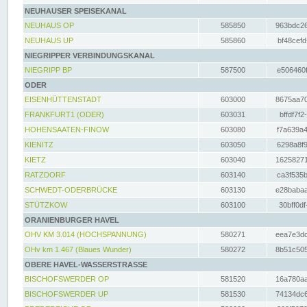
NEUHAUSER SPEISEKANAL
NEUHAUS OP
585850
963bdc26
NEUHAUS UP
585860
bf48cefd
NIEGRIPPER VERBINDUNGSKANAL
NIEGRIPP BP
587500
e506460f
ODER
EISENHÜTTENSTADT
603000
8675aa70
FRANKFURT1 (ODER)
603031
bffdf7f2
HOHENSAATEN-FINOW
603080
f7a639a4
KIENITZ
603050
6298a8f9
KIETZ
603040
16258271
RATZDORF
603140
ca3f535b
SCHWEDT-ODERBRÜCKE
603130
e28babaa
STÜTZKOW
603100
30bff0df
ORANIENBURGER HAVEL
OHV KM 3.014 (HOCHSPANNUNG)
580271
eea7e3dc
OHv km 1.467 (Blaues Wunder)
580272
8b51c505
OBERE HAVEL-WASSERSTRASSE
BISCHOFSWERDER OP
581520
16a780aa
BISCHOFSWERDER UP
581530
74134dc6