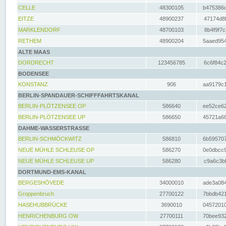
CELLE
48300105
b475386c
EITZE
48900237
47174d8f
MARKLENDORF
48700103
8b4f9f7c
RETHEM
48900204
5aaed954
ALTE MAAS
DORDRECHT
123456785
6c6f84c2
BODENSEE
KONSTANZ
906
aa9179c1
BERLIN-SPANDAUER-SCHIFFFAHRTSKANAL
BERLIN-PLÖTZENSEE OP
586640
ee52ce62
BERLIN-PLÖTZENSEE UP
586650
45721a68
DAHME-WASSERSTRASSE
BERLIN-SCHMÖCKWITZ
586810
6b595707
NEUE MÜHLE SCHLEUSE OP
586270
0e0dbcc9
NEUE MÜHLE SCHLEUSE UP
586280
c9a6c3bf
DORTMUND-EMS-KANAL
BERGESHÖVEDE
34000010
ade3a084
Groppenbruch
27700122
7bbdb421
HASEHUBBRÜCKE
3690010
04572010
HENRICHENBURG OW
27700111
70bee932