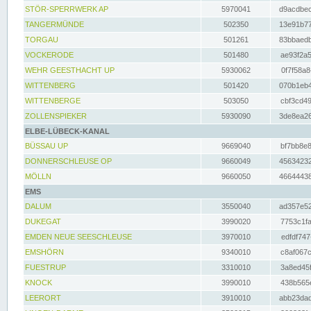
STÖR-SPERRWERK AP
5970041
d9acdbec
TANGERMÜNDE
502350
13e91b77
TORGAU
501261
83bbaedb
VOCKERODE
501480
ae93f2a5
WEHR GEESTHACHT UP
5930062
0f7f58a8
WITTENBERG
501420
070b1eb4
WITTENBERGE
503050
cbf3cd49
ZOLLENSPIEKER
5930090
3de8ea26
ELBE-LÜBECK-KANAL
BÜSSAU UP
9669040
bf7bb8e8
DONNERSCHLEUSE OP
9660049
45634232
MÖLLN
9660050
46644438
EMS
DALUM
3550040
ad357e52
DUKEGAT
3990020
7753c1fa
EMDEN NEUE SEESCHLEUSE
3970010
edfdf747
EMSHÖRN
9340010
c8af067c
FUESTRUP
3310010
3a8ed45f
KNOCK
3990010
438b565e
LEERORT
3910010
abb23dad