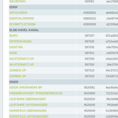
WILHERING
420061
aec23fd6
EDER
AFFOLDERN
42800502
ab9d5a42
EDERTALSPERRE
42800310
c6e9f744
SCHMITTLOTHEIM
42800309
d2155fa6
ELBE-HAVEL-KANAL
BURG
587507
831ad501
DETERSHAGEN
587505
a7b1eda9
GENTHIN
587535
e9e7f20c
KADE
587541
e4f29379
WUSTERWITZ OP
587540
c6a12d34
WUSTERWITZ UP
587550
3bfcf759
ZERBEN OP
587510
64c37072
ZERBEN UP
587520
532d8718
EIDER
EIDER-SPERRWERK BP
9520081
8ac85e6c
FRIEDRICHSTADT STRASSENBRÜCKE
9520060
721313e7
LEXFÄHRE OBERWASSER
9520020
86c5688f
LEXFÄHRE UNTERWASSER
9520030
7f01fbd8
NORDFELD OBERWASSER
9520040
61394669
NORDFELD UNTERWASSER
9520050
cb93548e