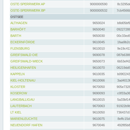
OSTE-SPERRWERK AP
9000000590
8c3295dc
OSTE-SPERRWERK BP
9000000532
7cb4566b
OSTSEE
ALTHAGEN
9650024
b8d05bf9
BARHÖFT
9650040
09227288
BARTH
9650030
00c33ed9
ECKERNFÖRDE
9610045
1faa9b2c
FLENSBURG
9610010
9e19c411
GREIFSWALD OIE
9690078
087b6386
GREIFSWALD-WIECK
9650073
6b53ef42
HEILIGENHAFEN
9610070
06219dd9
KAPPELN
9610035
b09f2243
KIEL-HOLTENAU
9610066
3ad4013f
KLOSTER
9670050
905e7328
KOSEROW
9690093
c0f33a36
LANGBALLIGAU
9610015
5a33bf14
LAUTERBACH
9670063
91922b9b
LT KIEL
9610050
736437d7
MARIENLEUCHTE
9610075
8effc15d
NEUENDORF HAFEN
9670046
492f85b8