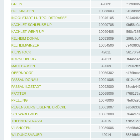
GREIN
420091
f3bf0b0b
HOFKIRCHEN
10088003
616dd98e
INGOLSTADT LUITPOLDSTRASSE
10046105
824a046b
KACHLET SCHLEUSE UP
10090708
0fd56e0a
KACHLET WEHR UP
10090408
560cf185
KELHEIM DONAU
10053009
296fc6d4
KELHEIMWINZER
10054500
c9409937
KIENSTOCK
42011
56178f74
KORNEUBURG
42013
ff44be4a
MAUTHAUSEN
42009
6b002fef
OBERNDORF
10056302
e476bcad
PASSAU DONAU
10091008
9f12c405
PASSAU ILZSTADT
10092000
33ceb441
PFATTER
10068006
f768173a
PFELLING
10078000
7fe63a95
REGENSBURG EISERNE BRÜCKE
10061007
eebd633a
SCHWABELWEIS
10062000
7644f1d7
THEBNERSTRASSL
42015
f7b5c3d3
VILSHOFEN
10089006
e6d68ab7
WILDUNGSMAUER
42014
35846b8b