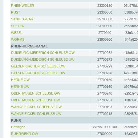
RHEINWEILER
23300130
06b978dd
RUST
23300580
5389b878
SANKT GOAR
25700300
550eb7e9
SPEYER
23700600
2cb8ae5b
WESEL
2770040
f33c3cc9
WORMS
23900200
844a620f
RHEIN-HERNE-KANAL
DUISBURG-MEIDERICH SCHLEUSE OW
27700262
f18e81da
DUISBURG-MEIDERICH SCHLEUSE UW
27700273
48780245
GELSENKIRCHEN SCHLEUSE OW
27700229
5b9f8134
GELSENKIRCHEN SCHLEUSE UW
27700230
427318d0
HERNE OW
27700150
ac6c4362
HERNE UW
27700160
b9975ea1
OBERHAUSEN SCHLEUSE OW
27700240
e251f943
OBERHAUSEN SCHLEUSE UW
27700251
12f63015
WANNE EICKEL SCHLEUSE OW
27700193
05ca0e33
WANNE EICKEL SCHLEUSE UW
27700218
23045f8b
RUHR
Hattingen
2769510000100
c0594fb5
RUHRWEHR OW
27600090
12a3037f