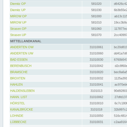
Diemitz OP
581020
d6426c42
Diemitz UP
581030
6b3b55e2
MIROW OP
581000
ab13c115
MIROW UP
581010
19cc3b9a
Strasen OP
581060
117877ec
Strasen UP
581070
2cc40997
MITTELLANDKANAL
ANDERTEN OW
31010061
bc20d819
ANDERTEN UW
31010060
dd41a7d6
BAD ESSEN
31010030
6760b547
BERENBUSCH
31010042
d2c8f60e
BRAMSCHE
31010020
bec8a6a5
BROXTEN
31010032
1125a391
HAHLEN
31010041
ac970eb0
HALDENSLEBEN
3101013
90d92801
HANN. LIST
31010062
27dfd137
HÖRSTEL
31010010
6c7c180f
KANALBRÜCKE
3101018
32b997c2
LOHNDE
31010050
516c4814
LÜBBECKE
31010031
c2aa9164