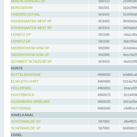
BERLIN-SPANDAU UP
580310
2c68509c
BORGSDORF
581591
1b2e2996
FRIEDRICHSTHAL
603420
314945d6
HOHENSAATEN WEST AP
603400
99309d3e
HOHENSAATEN WEST BP
603310
3404a6e5
LEHNITZ OP
581580
c8a1cf0a
LEHNITZ UP
581590
5bb1f56d
NIEDERFINOW SHW OP
692080
414dd4ee
NIEDERFINOW SHW UP
692090
4eec6b25
SCHWEDT SCHLEUSE BP
603410
4ee515f9
HUNTE
BUTTELERHÖRNE
4960060
b3d88ca6
ELSFLETH OHRT
4960080
531da758
HOLLERSIEL
4960050
2eacef2f
HUNTEBRÜCK
4960070
2e1d458b
OLDENBURG-DRIELAKE
4960030
1b51e55e
REITHÖRNE
4960040
c9df61c4
HAVELKANAL
SCHÖNWALDE OP
587050
d8ef9f21
SCHÖNWALDE UP
587060
b6650b13
IJSSEL