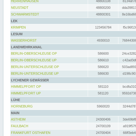
HERRENHAUSEN
48800108
8134af78
NEUSTADT
48800200
dda39817
SCHWARMSTEDT
48800301
8e16bd66
LEK
KRIMPEN
123456784
f5c96f13
LESUM
WASSERHORST
4930010
76844306
LANDWEHRKANAL
BERLIN-OBERSCHLEUSE OP
586600
24ce3282
BERLIN-OBERSCHLEUSE UP
586610
c42ad3df
BERLIN-UNTERSCHLEUSE OP
586620
503ad891
BERLIN-UNTERSCHLEUSE UP
586630
d198c901
LYCHENER GEWÄSSER
HIMMELPFORT OP
581110
bcdfa310
HIMMELPFORT UP
581120
9592d736
LÜHE
HORNEBURG
5960020
3244d787
MAIN
ASTHEIM
24300406
3de69bf8
FAULBACH
24700109
a919f57f
FRANKFURT OSTHAFEN
24700404
66ff3eb4