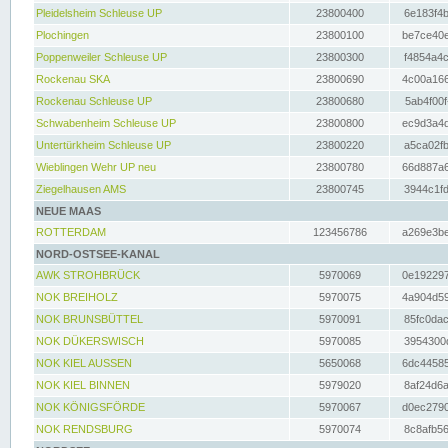
Pleidelsheim Schleuse UP
23800400
6e183f4b
Plochingen
23800100
be7ce40e
Poppenweiler Schleuse UP
23800300
f4854a4c
Rockenau SKA
23800690
4c00a166
Rockenau Schleuse UP
23800680
5ab4f00f
Schwabenheim Schleuse UP
23800800
ec9d3a4d
Untertürkheim Schleuse UP
23800220
a5ca02fb
Wieblingen Wehr UP neu
23800780
66d887a6
Ziegelhausen AMS
23800745
3944c1fd
NEUE MAAS
ROTTERDAM
123456786
a269e3be
NORD-OSTSEE-KANAL
AWK STROHBRÜCK
5970069
0e192297
NOK BREIHOLZ
5970075
4a904d59
NOK BRUNSBÜTTEL
5970091
85fc0dac
NOK DÜKERSWISCH
5970085
3954300d
NOK KIEL AUSSEN
5650068
6dc44585
NOK KIEL BINNEN
5979020
8af24d6a
NOK KÖNIGSFÖRDE
5970067
d0ec2790
NOK RENDSBURG
5970074
8c8afb56