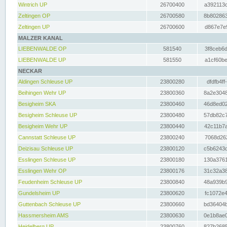
Wintrich UP
26700400
a392113c
Zeltingen OP
26700580
8b802863
Zeltingen UP
26700600
d867e7e9
MALZER KANAL
LIEBENWALDE OP
581540
3f8ceb6d
LIEBENWALDE UP
581550
a1cf60be
NECKAR
Aldingen Schleuse UP
23800280
dfdfb4ff
Beihingen Wehr UP
23800360
8a2e3048
Besigheim SKA
23800460
46d8ed02
Besigheim Schleuse UP
23800480
57db82c7
Besigheim Wehr UP
23800440
42c11b7a
Cannstatt Schleuse UP
23800240
7068d262
Deizisau Schleuse UP
23800120
c5b6243d
Esslingen Schleuse UP
23800180
130a3761
Esslingen Wehr OP
23800176
31c32a38
Feudenheim Schleuse UP
23800840
48a939b9
Gundelsheim UP
23800620
fc1072e4
Guttenbach Schleuse UP
23800660
bd36404b
Hassmersheim AMS
23800630
0e1b8ae0
Heidelberg UP
23800760
827b2685