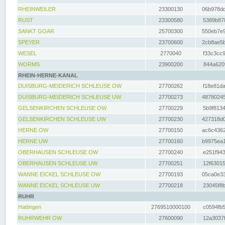
RHEINWEILER
23300130
06b978dd
RUST
23300580
5389b878
SANKT GOAR
25700300
550eb7e9
SPEYER
23700600
2cb8ae5b
WESEL
2770040
f33c3cc9
WORMS
23900200
844a620f
RHEIN-HERNE-KANAL
DUISBURG-MEIDERICH SCHLEUSE OW
27700262
f18e81da
DUISBURG-MEIDERICH SCHLEUSE UW
27700273
48780245
GELSENKIRCHEN SCHLEUSE OW
27700229
5b9f8134
GELSENKIRCHEN SCHLEUSE UW
27700230
427318d0
HERNE OW
27700150
ac6c4362
HERNE UW
27700160
b9975ea1
OBERHAUSEN SCHLEUSE OW
27700240
e251f943
OBERHAUSEN SCHLEUSE UW
27700251
12f63015
WANNE EICKEL SCHLEUSE OW
27700193
05ca0e33
WANNE EICKEL SCHLEUSE UW
27700218
23045f8b
RUHR
Hattingen
2769510000100
c0594fb5
RUHRWEHR OW
27600090
12a3037f