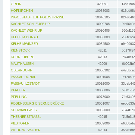
GREIN
420091
f3bf0b0b
HOFKIRCHEN
10088003
616dd98e
INGOLSTADT LUITPOLDSTRASSE
10046105
824a046b
KACHLET SCHLEUSE UP
10090708
0fd56e0a
KACHLET WEHR UP
10090408
560cf185
KELHEIM DONAU
10053009
296fc6d4
KELHEIMWINZER
10054500
c9409937
KIENSTOCK
42011
56178f74
KORNEUBURG
42013
ff44be4a
MAUTHAUSEN
42009
6b002fef
OBERNDORF
10056302
e476bcad
PASSAU DONAU
10091008
9f12c405
PASSAU ILZSTADT
10092000
33ceb441
PFATTER
10068006
f768173a
PFELLING
10078000
7fe63a95
REGENSBURG EISERNE BRÜCKE
10061007
eebd633a
SCHWABELWEIS
10062000
7644f1d7
THEBNERSTRASSL
42015
f7b5c3d3
VILSHOFEN
10089006
e6d68ab7
WILDUNGSMAUER
42014
35846b8b