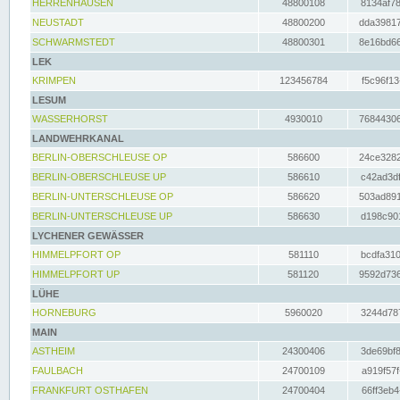
HERRENHAUSEN
48800108
8134af78
NEUSTADT
48800200
dda39817
SCHWARMSTEDT
48800301
8e16bd66
LEK
KRIMPEN
123456784
f5c96f13
LESUM
WASSERHORST
4930010
76844306
LANDWEHRKANAL
BERLIN-OBERSCHLEUSE OP
586600
24ce3282
BERLIN-OBERSCHLEUSE UP
586610
c42ad3df
BERLIN-UNTERSCHLEUSE OP
586620
503ad891
BERLIN-UNTERSCHLEUSE UP
586630
d198c901
LYCHENER GEWÄSSER
HIMMELPFORT OP
581110
bcdfa310
HIMMELPFORT UP
581120
9592d736
LÜHE
HORNEBURG
5960020
3244d787
MAIN
ASTHEIM
24300406
3de69bf8
FAULBACH
24700109
a919f57f
FRANKFURT OSTHAFEN
24700404
66ff3eb4