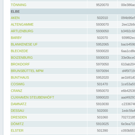
TÖNNING
9520070
00e386ac
ELBE
AKEN
502010
094b96e5
ALTENGAMME
5930070
2ee12b9a
ARTLENBURG
5930050
b3492c68
BARBY
502070
939f82ec
BLANKENESE UF
5952065
bacb459b
BLECKEDE
5930020
6aa1cd8e
BOIZENBURG
5930033
33e0bce0
BROKDORF
5970050
610ab204
BRUNSBÜTTEL MPM
5970094
d4f5f719
BUNTHAUS
5952020
ae1b91d0
COSWIG
501470
1ce53a59
CRANZ
5950070
e6b42536
CUXHAVEN STEUBENHÖFT
5990020
aad49293
DAMNATZ
5910030
c233674f
DESSAU
502000
1edc5fa4
DRESDEN
501060
70272185
DÖMITZ
5910025
6e3ea719
ELSTER
501390
c093b557