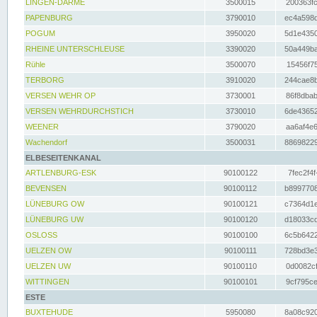
LINGEN-DARME
3500015
200363fc
PAPENBURG
3790010
ec4a598d
POGUM
3950020
5d1e4350
RHEINE UNTERSCHLEUSE
3390020
50a449ba
Rühle
3500070
15456f75
TERBORG
3910020
244cae8b
VERSEN WEHR OP
3730001
86f8dbab
VERSEN WEHRDURCHSTICH
3730010
6de43652
WEENER
3790020
aa6af4e6
Wachendorf
3500031
88698229
ELBESEITENKANAL
ARTLENBURG-ESK
90100122
7fec2f4f
BEVENSEN
90100112
b8997708
LÜNEBURG OW
90100121
c7364d1e
LÜNEBURG UW
90100120
d18033cd
OSLOSS
90100100
6c5b6422
UELZEN OW
90100111
728bd3e3
UELZEN UW
90100110
0d0082cf
WITTINGEN
90100101
9cf795ce
ESTE
BUXTEHUDE
5950080
8a08c920