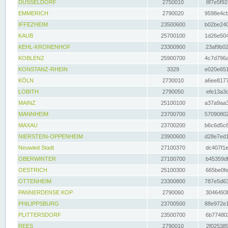
DÜSSELDORF
2750010
8f7e5f92
EMMERICH
2790020
9598e4cb
IFFEZHEIM
23500600
b02be240
KAUB
25700100
1d26e504
KEHL-KRONENHOF
23300900
23af9b02
KOBLENZ
25900700
4c7d796a
KONSTANZ-RHEIN
3329
e020e651
KÖLN
2730010
a6ee8177
LOBITH
2790050
efe13a3d
MAINZ
25100100
a37a9aa3
MANNHEIM
23700700
57090802
MAXAU
23700200
b6c6d5c8
NIERSTEIN-OPPENHEIM
23900600
d28e7ed1
Neuwied Stadt
27100370
dc407f1e
OBERWINTER
27100700
b45359df
OESTRICH
25100300
665be0fe
OTTENHEIM
23300800
787e5d63
PANNERDENSE KOP
2790060
3046493f
PHILIPPSBURG
23700500
88e972e1
PLITTERSDORF
23500700
6b774802
REES
2790010
2f025389