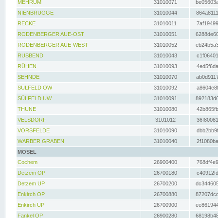
MEHRUM
31010071
be05603a
NIENBRÜGGE
31010044
864a8111
RECKE
31010011
7af19499
RODENBERGER AUE-OST
31010051
6288de60
RODENBERGER AUE-WEST
31010052
eb24b5a3
RUSBEND
31010043
c1f06401
RÜHEN
31010093
4ed5f6da
SEHNDE
31010070
ab0d9117
SÜLFELD OW
31010092
a8604e8f
SÜLFELD UW
31010091
892183d6
THUNE
31010080
42b865fb
VELSDORF
3101012
36f80081
VORSFELDE
31010090
dbb2bb9f
WARBER GRABEN
31010040
2f1080ba
MOSEL
Cochem
26900400
768df4e9
Detzem OP
26700180
c40912fd
Detzem UP
26700200
dc344605
Enkirch OP
26700880
87207dcd
Enkirch UP
26700900
ee861944
Fankel OP
26900280
68198b48