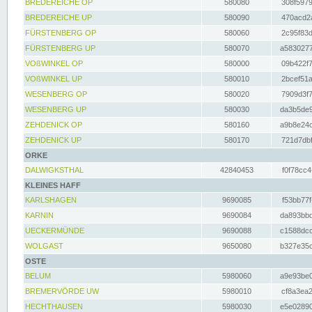
BREDEREICHE OP
580080
308f5979
BREDEREICHE UP
580090
470acd2a
FÜRSTENBERG OP
580060
2c95f83d
FÜRSTENBERG UP
580070
a5830277
VOßWINKEL OP
580000
09b422f7
VOßWINKEL UP
580010
2bcef51a
WESENBERG OP
580020
7909d3f7
WESENBERG UP
580030
da3b5de9
ZEHDENICK OP
580160
a9b8e24c
ZEHDENICK UP
580170
721d7dbf
ORKE
DALWIGKSTHAL
42840453
f0f78cc4
KLEINES HAFF
KARLSHAGEN
9690085
f53bb77f
KARNIN
9690084
da893bbd
UECKERMÜNDE
9690088
c1588dcc
WOLGAST
9650080
b327e35c
OSTE
BELUM
5980060
a9e93be0
BREMERVÖRDE UW
5980010
cf8a3ea2
HECHTHAUSEN
5980030
e5e02890