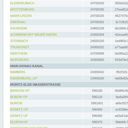
KLEINHEUBACH
24700200
355b02d2
KROTZENBURG
24700335
27eed51b
MAINFLINGEN
24700325
4627475d
OBERNAU
24700302
3c7cfb10
RAUNHEIM
24900108
db1684c1
SCHWEINFURT NEUER HAFEN
24300304
42ecae60
STEINBACH
24500100
1ed983c3
TRUNSTADT
24300202
a77aad00
WERTHEIM
24709089
0e065a22
WÜRZBURG
24300600
915d76e1
MAIN-DONAU-KANAL
BAMBERG
24300042
ff02f181
RIEDENBURG_UP
13409200
4a69e82e
MÜRITZ-ELDE-WASSERSTRASSE
BARKOW OP
596100
06d86c6b
BOBZIN OP
596120
faefa284
BUROW
5961601
a68cf527
DÖMITZ OP
596450
ec8188ee
DÖMITZ UP
596460
ad3a51da
ELDENA OP
596370
0fab94c7