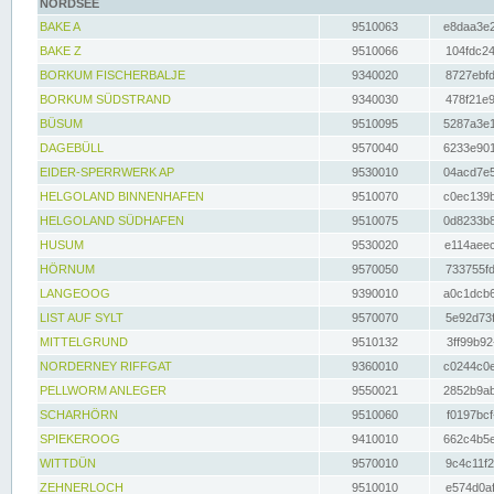
NORDSEE
BAKE A
9510063
e8daa3e2
BAKE Z
9510066
104fdc24
BORKUM FISCHERBALJE
9340020
8727ebfd
BORKUM SÜDSTRAND
9340030
478f21e9
BÜSUM
9510095
5287a3e1
DAGEBÜLL
9570040
6233e901
EIDER-SPERRWERK AP
9530010
04acd7e5
HELGOLAND BINNENHAFEN
9510070
c0ec139b
HELGOLAND SÜDHAFEN
9510075
0d8233b8
HUSUM
9530020
e114aeec
HÖRNUM
9570050
733755fd
LANGEOOG
9390010
a0c1dcb6
LIST AUF SYLT
9570070
5e92d73f
MITTELGRUND
9510132
3ff99b92
NORDERNEY RIFFGAT
9360010
c0244c0e
PELLWORM ANLEGER
9550021
2852b9ab
SCHARHÖRN
9510060
f0197bcf
SPIEKEROOG
9410010
662c4b5e
WITTDÜN
9570010
9c4c11f2
ZEHNERLOCH
9510010
e574d0af