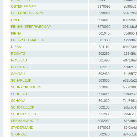
OSTERIFF MPM
5970096
eb90bd3f
OTTERNDORF MPM
5990011
5140295e
OVER
5950010
b02ce5c0
PINNAU-SPERRWERK AP
5970019
391bbba5
PIRNA
501040
85d686f1
PRETZSCH-MAUKEN
501330
f3dc8f07
RIESA
501110
b04b739d
ROGÄTZ
502250
133f0f6c
ROSSLAU
501490
e97116a4
ROTHENSEE
502210
e30f2e83
SANDAU
502430
f4c55f77
SCHARLEUK
503030
e32b0a28
SCHNACKENBURG
5910010
550e3885
SCHULAU
5950090
f3c6ee73
SCHÖNA
501010
7cb7461b
SCHÖNEBECK
502130
90bcb315
SCHÖPFSTELLE
5952030
fed4c295
SEEMANNSHÖFT
5952060
816affba
STADERSAND
5970013
80f0fc4d
STORKAU
502370
de4cc1db