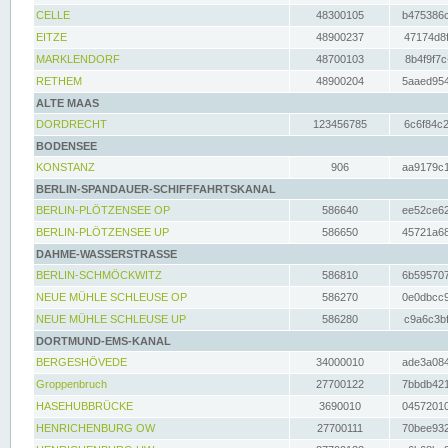
CELLE
48300105
b475386c
EITZE
48900237
47174d8f
MARKLENDORF
48700103
8b4f9f7c
RETHEM
48900204
5aaed954
ALTE MAAS
DORDRECHT
123456785
6c6f84c2
BODENSEE
KONSTANZ
906
aa9179c1
BERLIN-SPANDAUER-SCHIFFFAHRTSKANAL
BERLIN-PLÖTZENSEE OP
586640
ee52ce62
BERLIN-PLÖTZENSEE UP
586650
45721a68
DAHME-WASSERSTRASSE
BERLIN-SCHMÖCKWITZ
586810
6b595707
NEUE MÜHLE SCHLEUSE OP
586270
0e0dbcc9
NEUE MÜHLE SCHLEUSE UP
586280
c9a6c3bf
DORTMUND-EMS-KANAL
BERGESHÖVEDE
34000010
ade3a084
Groppenbruch
27700122
7bbdb421
HASEHUBBRÜCKE
3690010
04572010
HENRICHENBURG OW
27700111
70bee932