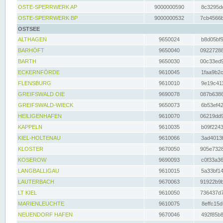
OSTE-SPERRWERK AP
9000000590
8c3295dc
OSTE-SPERRWERK BP
9000000532
7cb4566b
OSTSEE
ALTHAGEN
9650024
b8d05bf9
BARHÖFT
9650040
09227288
BARTH
9650030
00c33ed9
ECKERNFÖRDE
9610045
1faa9b2c
FLENSBURG
9610010
9e19c411
GREIFSWALD OIE
9690078
087b6386
GREIFSWALD-WIECK
9650073
6b53ef42
HEILIGENHAFEN
9610070
06219dd9
KAPPELN
9610035
b09f2243
KIEL-HOLTENAU
9610066
3ad4013f
KLOSTER
9670050
905e7328
KOSEROW
9690093
c0f33a36
LANGBALLIGAU
9610015
5a33bf14
LAUTERBACH
9670063
91922b9b
LT KIEL
9610050
736437d7
MARIENLEUCHTE
9610075
8effc15d
NEUENDORF HAFEN
9670046
492f85b8