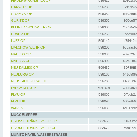
FINDENWIRUNSHIER OP
596410
a5902c55
GARWITZ UP
596230
12499527
GRABOW OP
596330
db4a69b2
GÜRITZ OP
596350
956ce5ff
KLEIN LAASCH WEHR OP
596300
25530a3e
LEWITZ OP
596250
7bbd90ad
LÜBZ OP
596140
d75442cf
MALCHOW WEHR OP
596200
bccaacb3
MALLISS OP
596390
497c29ee
MALLISS UP
596400
a64918a6
NEU KALLISS OP
596430
30739ff3
NEUBURG OP
596160
541c508a
NEUSTADT GLEWE OP
596280
c4381eb3
PARCHIM GÜTE
5961801
3dec3921
PLAU OP
596080
3ffddb2c
PLAU UP
596090
506e6b03
WAREN
596030
bd317edd
MÜGGELSPREE
GROSSE TRÄNKE WEHR OP
582660
81630fdd
GROSSE TRÄNKE WEHR UP
582670
cfad4ee5
MÜRITZ-HAVEL-WASSERSTRASSE