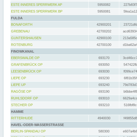
ESTE INNERES SPERRWERK AP
5950082
227b83f7
ESTE INNERES SPERRWERK BP
5950081
5fea1a12
FULDA
BONAFORTH
42900201
23721dfd
GREBENAU
42700202
acd63934
GUNTERSHAUSEN
42900100
213a585d
ROTENBURG
42700100
d1ba62a4
FINOWKANAL
EBERSWALDE OP
693170
3cd46cc7
GRAFENBRÜCK OP
693050
547422fb
LEESENBRÜCK OP
693030
f099ce74
LIEPE OP
693230
6f81b35f
LIEPE UP
693240
79d783d3
RAGÖSE OP
693190
b6bbe4f8
RUHLSDORF OP
693010
6629a4ca
STECHER OP
693210
516fbf8c
HAMME
RITTERHUDE
4940030
f49855d8
HAVEL-ODER-WASSERSTRASSE
BERLIN-SPANDAU OP
580300
e607a4b6