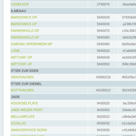
IJSSELKOP
2790070
bbaefa8e
ILMENAU
BARDOWICK OP
5940029
07830b68
BARDOWICK UP
5940030
a238b70f
FAHRENHOLZ OP
5940070
c33c3667
FAHRENHOLZ UP
5940060
bb62b28f
ILMENAU SPERRWERK AP
5940080
6b05e8dc
LÜNE
5940020
d7a8df36
WITTORF OP
5940049
eb3d4195
WITTORF UP
5940050
308c39b6
ITTER ZUR EDER
HERZHAUSEN
42800218
855205e7
ITTER ZUR DIEMEL
KOTTHAUSEN
44100013
36243256
JADE
HOOKSIELPLATE
9430020
fac30fe9
JADE-WESER-PORT
9430050
33bdec83
MELLUMPLATE
9420010
c8b9a2b6
SCHILLIG
9430030
b1cda5a0
WANGEROOGE NORD
9420030
c41d42b1