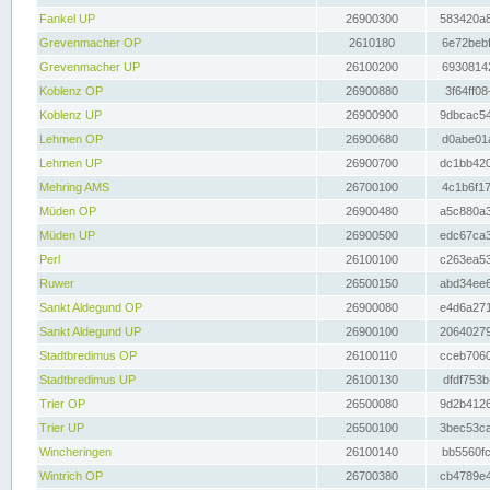
Fankel UP
26900300
583420a8
Grevenmacher OP
2610180
6e72bebf
Grevenmacher UP
26100200
69308142
Koblenz OP
26900880
3f64ff08
Koblenz UP
26900900
9dbcac54
Lehmen OP
26900680
d0abe01a
Lehmen UP
26900700
dc1bb420
Mehring AMS
26700100
4c1b6f17
Müden OP
26900480
a5c880a3
Müden UP
26900500
edc67ca3
Perl
26100100
c263ea53
Ruwer
26500150
abd34ee6
Sankt Aldegund OP
26900080
e4d6a271
Sankt Aldegund UP
26900100
20640279
Stadtbredimus OP
26100110
cceb7060
Stadtbredimus UP
26100130
dfdf753b
Trier OP
26500080
9d2b4126
Trier UP
26500100
3bec53ca
Wincheringen
26100140
bb5560fc
Wintrich OP
26700380
cb4789e4