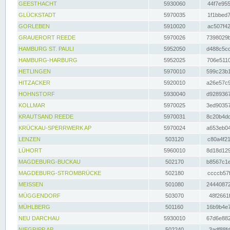
GEESTHACHT
5930060
44f7e955
GLÜCKSTADT
5970035
1f1bbed7
GORLEBEN
5910020
ac507f42
GRAUERORT REEDE
5970026
7398029b
HAMBURG ST. PAULI
5952050
d488c5cc
HAMBURG-HARBURG
5952025
706e5110
HETLINGEN
5970010
599c23b1
HITZACKER
5920010
a26e57c9
HOHNSTORF
5930040
d9289367
KOLLMAR
5970025
3ed90357
KRAUTSAND REEDE
5970031
8c20b4dc
KRÜCKAU-SPERRWERK AP
5970024
a653eb04
LENZEN
503120
c80a4f21
LÜHORT
5960010
8d18d129
MAGDEBURG-BUCKAU
502170
b8567c1e
MAGDEBURG-STROMBRÜCKE
502180
ccccb57f
MEISSEN
501080
24440872
MÜGGENDORF
503070
48f2661f
MÜHLBERG
501160
16b9b4e7
NEU DARCHAU
5930010
67d6e882
NIEGRIPP AP
502240
3adf88fd