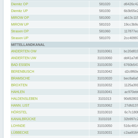
Diemitz OP
581020
d6426c42
Diemitz UP
581030
6b3b55e2
MIROW OP
581000
ab13c115
MIROW UP
581010
19cc3b9a
Strasen OP
581060
117877ec
Strasen UP
581070
2cc40997
MITTELLANDKANAL
ANDERTEN OW
31010061
bc20d819
ANDERTEN UW
31010060
dd41a7d6
BAD ESSEN
31010030
6760b547
BERENBUSCH
31010042
d2c8f60e
BRAMSCHE
31010020
bec8a6a5
BROXTEN
31010032
1125a391
HAHLEN
31010041
ac970eb0
HALDENSLEBEN
3101013
90d92801
HANN. LIST
31010062
27dfd137
HÖRSTEL
31010010
6c7c180f
KANALBRÜCKE
3101018
32b997c2
LOHNDE
31010050
516c4814
LÜBBECKE
31010031
c2aa9164