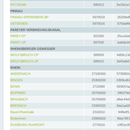
POTSDAM
580412
5e10e1e7
PINNAU
PINNAU-SPERRWERK BP
5970018
26259e8f
UETERSEN
5970016
575da86f
PAREYER VERBINDUNGSKANAL
PAREY EP
502300
25ca1bef
PAREY UP
587530
bafddcbf
RHEINSBERGER GEWÄSSER
WOLFSBRUCH OP
589000
4d00c13e
WOLFSBRUCH UP
589010
3d43a8d7
RHEIN
ANDERNACH
27100400
5735892a
BINGEN
25300200
0309cd61
BONN
2710080
593647aa
BOPPARD
25700500
2ff6379d
BRAUBACH
25700600
d6dc44d1
BREISACH
23300320
9da1ad2b
Basel-Rheinhalle
2310010
94f6eff1
Bodenheim
23900620
f6be7857
DUISBURG-RUHRORT
2770010
c0f51e35