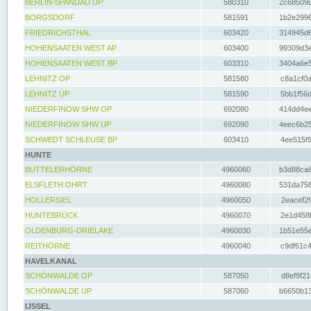
BERLIN-SPANDAU UP
580310
2c68509c
BORGSDORF
581591
1b2e2996
FRIEDRICHSTHAL
603420
314945d6
HOHENSAATEN WEST AP
603400
99309d3e
HOHENSAATEN WEST BP
603310
3404a6e5
LEHNITZ OP
581580
c8a1cf0a
LEHNITZ UP
581590
5bb1f56d
NIEDERFINOW SHW OP
692080
414dd4ee
NIEDERFINOW SHW UP
692090
4eec6b25
SCHWEDT SCHLEUSE BP
603410
4ee515f9
HUNTE
BUTTELERHÖRNE
4960060
b3d88ca6
ELSFLETH OHRT
4960080
531da758
HOLLERSIEL
4960050
2eacef2f
HUNTEBRÜCK
4960070
2e1d458b
OLDENBURG-DRIELAKE
4960030
1b51e55e
REITHÖRNE
4960040
c9df61c4
HAVELKANAL
SCHÖNWALDE OP
587050
d8ef9f21
SCHÖNWALDE UP
587060
b6650b13
IJSSEL