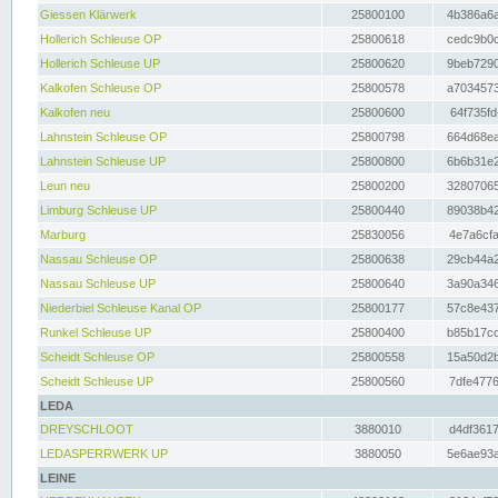
Giessen Klärwerk
25800100
4b386a6a
Hollerich Schleuse OP
25800618
cedc9b0c
Hollerich Schleuse UP
25800620
9beb7290
Kalkofen Schleuse OP
25800578
a7034573
Kalkofen neu
25800600
64f735fd
Lahnstein Schleuse OP
25800798
664d68ea
Lahnstein Schleuse UP
25800800
6b6b31e2
Leun neu
25800200
32807065
Limburg Schleuse UP
25800440
89038b42
Marburg
25830056
4e7a6cfa
Nassau Schleuse OP
25800638
29cb44a2
Nassau Schleuse UP
25800640
3a90a346
Niederbiel Schleuse Kanal OP
25800177
57c8e437
Runkel Schleuse UP
25800400
b85b17cc
Scheidt Schleuse OP
25800558
15a50d2b
Scheidt Schleuse UP
25800560
7dfe4776
LEDA
DREYSCHLOOT
3880010
d4df3617
LEDASPERRWERK UP
3880050
5e6ae93a
LEINE