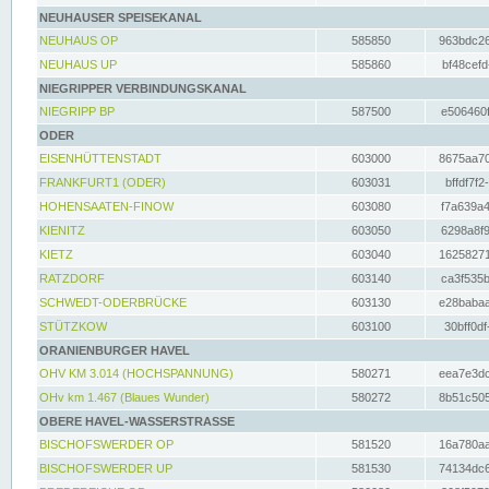
NEUHAUSER SPEISEKANAL
NEUHAUS OP
585850
963bdc26
NEUHAUS UP
585860
bf48cefd
NIEGRIPPER VERBINDUNGSKANAL
NIEGRIPP BP
587500
e506460f
ODER
EISENHÜTTENSTADT
603000
8675aa70
FRANKFURT1 (ODER)
603031
bffdf7f2
HOHENSAATEN-FINOW
603080
f7a639a4
KIENITZ
603050
6298a8f9
KIETZ
603040
16258271
RATZDORF
603140
ca3f535b
SCHWEDT-ODERBRÜCKE
603130
e28babaa
STÜTZKOW
603100
30bff0df
ORANIENBURGER HAVEL
OHV KM 3.014 (HOCHSPANNUNG)
580271
eea7e3dc
OHv km 1.467 (Blaues Wunder)
580272
8b51c505
OBERE HAVEL-WASSERSTRASSE
BISCHOFSWERDER OP
581520
16a780aa
BISCHOFSWERDER UP
581530
74134dc6