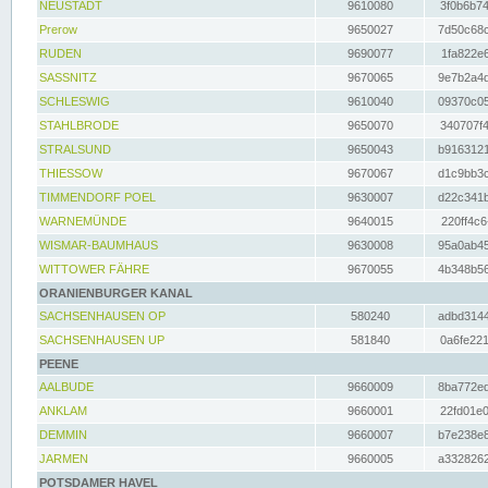
NEUSTADT
9610080
3f0b6b74
Prerow
9650027
7d50c68c
RUDEN
9690077
1fa822e6
SASSNITZ
9670065
9e7b2a4d
SCHLESWIG
9610040
09370c05
STAHLBRODE
9650070
340707f4
STRALSUND
9650043
b9163121
THIESSOW
9670067
d1c9bb3c
TIMMENDORF POEL
9630007
d22c341b
WARNEMÜNDE
9640015
220ff4c6
WISMAR-BAUMHAUS
9630008
95a0ab45
WITTOWER FÄHRE
9670055
4b348b56
ORANIENBURGER KANAL
SACHSENHAUSEN OP
580240
adbd3144
SACHSENHAUSEN UP
581840
0a6fe221
PEENE
AALBUDE
9660009
8ba772ed
ANKLAM
9660001
22fd01e0
DEMMIN
9660007
b7e238e8
JARMEN
9660005
a3328262
POTSDAMER HAVEL