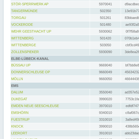
STÖR-SPERRWERK AP
5970041
d9acdbec
TANGERMÜNDE
502350
13e91b77
TORGAU
501261
83bbaedb
VOCKERODE
501480
ae93f2a5
WEHR GEESTHACHT UP
5930062
0f7f58a8
WITTENBERG
501420
070b1eb4
WITTENBERGE
503050
cbf3cd49
ZOLLENSPIEKER
5930090
3de8ea26
ELBE-LÜBECK-KANAL
BÜSSAU UP
9669040
bf7bb8e8
DONNERSCHLEUSE OP
9660049
45634232
MÖLLN
9660050
46644438
EMS
DALUM
3550040
ad357e52
DUKEGAT
3990020
7753c1fa
EMDEN NEUE SEESCHLEUSE
3970010
edfdf747
EMSHÖRN
9340010
c8af067c
FUESTRUP
3310010
3a8ed45f
KNOCK
3990010
438b565e
LEERORT
3910010
abb23dad