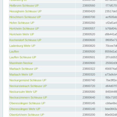
Heilbronn Schleuse UP
23800560
f77df170
Hessigheim Schleuse UP
23800420
23517de9
Hirschhorn Schleuse UP
23800700
acf505dd
Hofen Schleuse UP
23800260
cf2af1a4
Horkheim Schleuse UP
23800557
b76bf04c
Horkheim Wehr UP
23800520
d9b441a5
Kochendorf Schleuse UP
23800600
8f695e71
Ladenburg Wehr UP
23800820
70cee7df
Lauffen
23800500
8559d1a0
Lauffen Schleuse UP
23800501
2f7cb553
Mannheim Neckar
23800900
25582d3f
Marbach Schleuse UP
23800322
456974a8
Marbach Wehr UP
23800320
a73a9cb4
Neckargemünd Schleuse UP
23800740
7be3ff2e
Neckarsteinach Schleuse UP
23800720
d64d07f7
Neckarsulm Wehr UP
23800580
845944f8
Neckarzimmern Schleuse UP
23800640
f00c7183
Oberesslingen Schleuse UP
23800145
cbfae6bc
Oberesslingen Wehr UP
23800140
9de0843a
Obertürkheim Schleuse UP
23800200
80e002d8