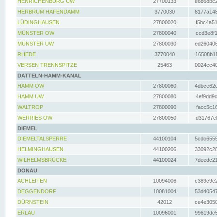
HENRICHENBURG UW
27700133
e6b68bc2
HERBRUM HAFENDAMM
3770030
8177a148
LÜDINGHAUSEN
27800020
f5bc4a51
MÜNSTER OW
27800040
ccd3e8f1
MÜNSTER UW
27800030
ed260406
RHEDE
3770040
16508b11
VERSEN TRENNSPITZE
25463
0024cc40
DATTELN-HAMM-KANAL
HAMM OW
27800060
4dbce62d
HAMM UW
27800080
4ef9dd9c
WALTROP
27800090
facc5c16
WERRIES OW
27800050
d31767ef
DIEMEL
DIEMELTALSPERRE
44100104
5cdc6555
HELMINGHAUSEN
44100206
33092c28
WILHELMSBRÜCKE
44100024
7deedc21
DONAU
ACHLEITEN
10094006
c389c9e2
DEGGENDORF
10081004
53d40547
DÜRNSTEIN
42012
ce4e3050
ERLAU
10096001
99619dc5