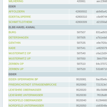
WILHERING
420061
aec23fd6
EDER
AFFOLDERN
42800502
ab9d5a42
EDERTALSPERRE
42800310
c6e9f744
SCHMITTLOTHEIM
42800309
d2155fa6
ELBE-HAVEL-KANAL
BURG
587507
831ad501
DETERSHAGEN
587505
a7b1eda9
GENTHIN
587535
e9e7f20c
KADE
587541
e4f29379
WUSTERWITZ OP
587540
c6a12d34
WUSTERWITZ UP
587550
3bfcf759
ZERBEN OP
587510
64c37072
ZERBEN UP
587520
532d8718
EIDER
EIDER-SPERRWERK BP
9520081
8ac85e6c
FRIEDRICHSTADT STRASSENBRÜCKE
9520060
721313e7
LEXFÄHRE OBERWASSER
9520020
86c5688f
LEXFÄHRE UNTERWASSER
9520030
7f01fbd8
NORDFELD OBERWASSER
9520040
61394669
NORDFELD UNTERWASSER
9520050
cb93548e