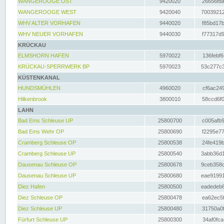
WANGEROOGE OST
9420020
26656fda
WANGEROOGE WEST
9420040
70039212
WHV ALTER VORHAFEN
9440020
f85bd17b
WHV NEUER VORHAFEN
9440030
f77317d9
KRÜCKAU
ELMSHORN HAFEN
5970022
136febf6
KRÜCKAU-SPERRWERK BP
5970023
53c277c3
KÜSTENKANAL
HUNDSMÜHLEN
4960020
cf6ac249
Hilkenbrook
3800010
58ccd6f0
LAHN
Bad Ems Schleuse UP
25800700
c005afb9
Bad Ems Wehr OP
25800690
f2295e77
Cramberg Schleuse OP
25800538
24fe419b
Cramberg Schleuse UP
25800540
3abb36d1
Dausenau Schleuse OP
25800678
9ceb358c
Dausenau Schleuse UP
25800680
eae91991
Diez Hafen
25800500
eadedeb6
Diez Schleuse OP
25800478
ea62ec5f
Diez Schleuse UP
25800480
31750a0f
Fürfurt Schleuse UP
25800300
34af0fca