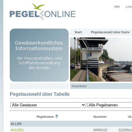
Hilfe
Link
Start
Pegelauswahl über Karte
Newsletter
Pegelauswahl über Tabelle
Pegelname
Nummer
UU
ALLER
AHLDEN
48900102
522286e2