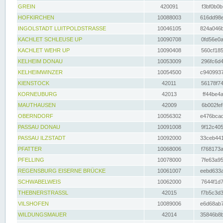
GREIN
420091
f3bf0b0b
HOFKIRCHEN
10088003
616dd98e
INGOLSTADT LUITPOLDSTRASSE
10046105
824a046b
KACHLET SCHLEUSE UP
10090708
0fd56e0a
KACHLET WEHR UP
10090408
560cf185
KELHEIM DONAU
10053009
296fc6d4
KELHEIMWINZER
10054500
c9409937
KIENSTOCK
42011
56178f74
KORNEUBURG
42013
ff44be4a
MAUTHAUSEN
42009
6b002fef
OBERNDORF
10056302
e476bcad
PASSAU DONAU
10091008
9f12c405
PASSAU ILZSTADT
10092000
33ceb441
PFATTER
10068006
f768173a
PFELLING
10078000
7fe63a95
REGENSBURG EISERNE BRÜCKE
10061007
eebd633a
SCHWABELWEIS
10062000
7644f1d7
THEBNERSTRASSL
42015
f7b5c3d3
VILSHOFEN
10089006
e6d68ab7
WILDUNGSMAUER
42014
35846b8b