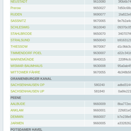
NEUSTADT
9610080
3f0b6b74
Prerow
9650027
7d50c68c
RUDEN
9690077
1fa822e6
SASSNITZ
9670065
9e7b2a4d
SCHLESWIG
9610040
09370c05
STAHLBRODE
9650070
340707f4
STRALSUND
9650043
b9163121
THIESSOW
9670067
d1c9bb3c
TIMMENDORF POEL
9630007
d22c341b
WARNEMÜNDE
9640015
220ff4c6
WISMAR-BAUMHAUS
9630008
95a0ab45
WITTOWER FÄHRE
9670055
4b348b56
ORANIENBURGER KANAL
SACHSENHAUSEN OP
580240
adbd3144
SACHSENHAUSEN UP
581840
0a6fe221
PEENE
AALBUDE
9660009
8ba772ed
ANKLAM
9660001
22fd01e0
DEMMIN
9660007
b7e238e8
JARMEN
9660005
a3328262
POTSDAMER HAVEL