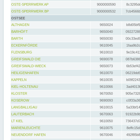
OSTE-SPERRWERK AP
9000000590
8c3295dc
OSTE-SPERRWERK BP
9000000532
7cb4566b
OSTSEE
ALTHAGEN
9650024
b8d05bf9
BARHÖFT
9650040
09227288
BARTH
9650030
00c33ed9
ECKERNFÖRDE
9610045
1faa9b2c
FLENSBURG
9610010
9e19c411
GREIFSWALD OIE
9690078
087b6386
GREIFSWALD-WIECK
9650073
6b53ef42
HEILIGENHAFEN
9610070
06219dd9
KAPPELN
9610035
b09f2243
KIEL-HOLTENAU
9610066
3ad4013f
KLOSTER
9670050
905e7328
KOSEROW
9690093
c0f33a36
LANGBALLIGAU
9610015
5a33bf14
LAUTERBACH
9670063
91922b9b
LT KIEL
9610050
736437d7
MARIENLEUCHTE
9610075
8effc15d
NEUENDORF HAFEN
9670046
492f85b8