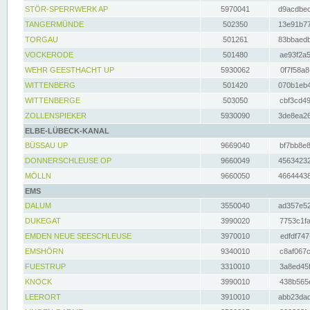
STÖR-SPERRWERK AP
5970041
d9acdbec
TANGERMÜNDE
502350
13e91b77
TORGAU
501261
83bbaedb
VOCKERODE
501480
ae93f2a5
WEHR GEESTHACHT UP
5930062
0f7f58a8
WITTENBERG
501420
070b1eb4
WITTENBERGE
503050
cbf3cd49
ZOLLENSPIEKER
5930090
3de8ea26
ELBE-LÜBECK-KANAL
BÜSSAU UP
9669040
bf7bb8e8
DONNERSCHLEUSE OP
9660049
45634232
MÖLLN
9660050
46644438
EMS
DALUM
3550040
ad357e52
DUKEGAT
3990020
7753c1fa
EMDEN NEUE SEESCHLEUSE
3970010
edfdf747
EMSHÖRN
9340010
c8af067c
FUESTRUP
3310010
3a8ed45f
KNOCK
3990010
438b565e
LEERORT
3910010
abb23dad