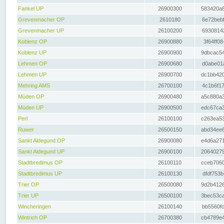
Fankel UP
26900300
583420a8
Grevenmacher OP
2610180
6e72bebf
Grevenmacher UP
26100200
69308142
Koblenz OP
26900880
3f64ff08
Koblenz UP
26900900
9dbcac54
Lehmen OP
26900680
d0abe01a
Lehmen UP
26900700
dc1bb420
Mehring AMS
26700100
4c1b6f17
Müden OP
26900480
a5c880a3
Müden UP
26900500
edc67ca3
Perl
26100100
c263ea53
Ruwer
26500150
abd34ee6
Sankt Aldegund OP
26900080
e4d6a271
Sankt Aldegund UP
26900100
20640279
Stadtbredimus OP
26100110
cceb7060
Stadtbredimus UP
26100130
dfdf753b
Trier OP
26500080
9d2b4126
Trier UP
26500100
3bec53ca
Wincheringen
26100140
bb5560fc
Wintrich OP
26700380
cb4789e4