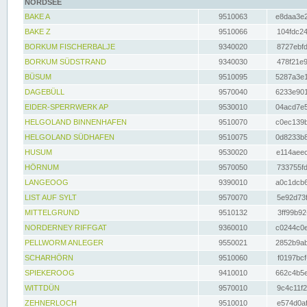
NORDSEE
BAKE A
9510063
e8daa3e2
BAKE Z
9510066
104fdc24
BORKUM FISCHERBALJE
9340020
8727ebfd
BORKUM SÜDSTRAND
9340030
478f21e9
BÜSUM
9510095
5287a3e1
DAGEBÜLL
9570040
6233e901
EIDER-SPERRWERK AP
9530010
04acd7e5
HELGOLAND BINNENHAFEN
9510070
c0ec139b
HELGOLAND SÜDHAFEN
9510075
0d8233b8
HUSUM
9530020
e114aeec
HÖRNUM
9570050
733755fd
LANGEOOG
9390010
a0c1dcb6
LIST AUF SYLT
9570070
5e92d73f
MITTELGRUND
9510132
3ff99b92
NORDERNEY RIFFGAT
9360010
c0244c0e
PELLWORM ANLEGER
9550021
2852b9ab
SCHARHÖRN
9510060
f0197bcf
SPIEKEROOG
9410010
662c4b5e
WITTDÜN
9570010
9c4c11f2
ZEHNERLOCH
9510010
e574d0af