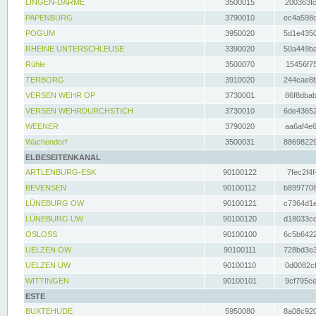
LINGEN-DARME
3500015
200363fc
PAPENBURG
3790010
ec4a598d
POGUM
3950020
5d1e4350
RHEINE UNTERSCHLEUSE
3390020
50a449ba
Rühle
3500070
15456f75
TERBORG
3910020
244cae8b
VERSEN WEHR OP
3730001
86f8dbab
VERSEN WEHRDURCHSTICH
3730010
6de43652
WEENER
3790020
aa6af4e6
Wachendorf
3500031
88698229
ELBESEITENKANAL
ARTLENBURG-ESK
90100122
7fec2f4f
BEVENSEN
90100112
b8997708
LÜNEBURG OW
90100121
c7364d1e
LÜNEBURG UW
90100120
d18033cd
OSLOSS
90100100
6c5b6422
UELZEN OW
90100111
728bd3e3
UELZEN UW
90100110
0d0082cf
WITTINGEN
90100101
9cf795ce
ESTE
BUXTEHUDE
5950080
8a08c920