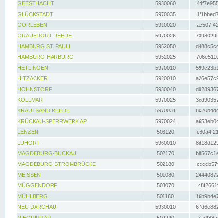
GEESTHACHT
5930060
44f7e955
GLÜCKSTADT
5970035
1f1bbed7
GORLEBEN
5910020
ac507f42
GRAUERORT REEDE
5970026
7398029b
HAMBURG ST. PAULI
5952050
d488c5cc
HAMBURG-HARBURG
5952025
706e5110
HETLINGEN
5970010
599c23b1
HITZACKER
5920010
a26e57c9
HOHNSTORF
5930040
d9289367
KOLLMAR
5970025
3ed90357
KRAUTSAND REEDE
5970031
8c20b4dc
KRÜCKAU-SPERRWERK AP
5970024
a653eb04
LENZEN
503120
c80a4f21
LÜHORT
5960010
8d18d129
MAGDEBURG-BUCKAU
502170
b8567c1e
MAGDEBURG-STROMBRÜCKE
502180
ccccb57f
MEISSEN
501080
24440872
MÜGGENDORF
503070
48f2661f
MÜHLBERG
501160
16b9b4e7
NEU DARCHAU
5930010
67d6e882
NIEGRIPP AP
502240
3adf88fd