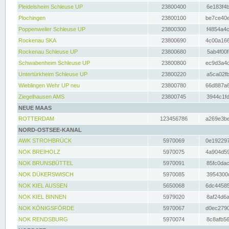
Pleidelsheim Schleuse UP
23800400
6e183f4b
Plochingen
23800100
be7ce40e
Poppenweiler Schleuse UP
23800300
f4854a4c
Rockenau SKA
23800690
4c00a166
Rockenau Schleuse UP
23800680
5ab4f00f
Schwabenheim Schleuse UP
23800800
ec9d3a4d
Untertürkheim Schleuse UP
23800220
a5ca02fb
Wieblingen Wehr UP neu
23800780
66d887a6
Ziegelhausen AMS
23800745
3944c1fd
NEUE MAAS
ROTTERDAM
123456786
a269e3be
NORD-OSTSEE-KANAL
AWK STROHBRÜCK
5970069
0e192297
NOK BREIHOLZ
5970075
4a904d59
NOK BRUNSBÜTTEL
5970091
85fc0dac
NOK DÜKERSWISCH
5970085
3954300d
NOK KIEL AUSSEN
5650068
6dc44585
NOK KIEL BINNEN
5979020
8af24d6a
NOK KÖNIGSFÖRDE
5970067
d0ec2790
NOK RENDSBURG
5970074
8c8afb56