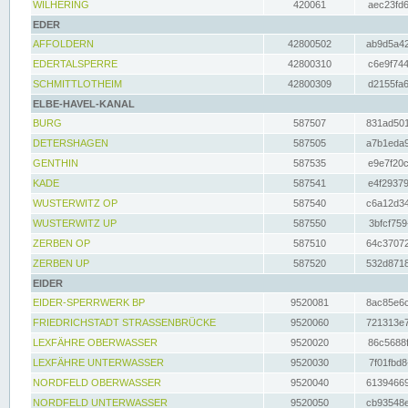
WILHERING
420061
aec23fd6
EDER
AFFOLDERN
42800502
ab9d5a42
EDERTALSPERRE
42800310
c6e9f744
SCHMITTLOTHEIM
42800309
d2155fa6
ELBE-HAVEL-KANAL
BURG
587507
831ad501
DETERSHAGEN
587505
a7b1eda9
GENTHIN
587535
e9e7f20c
KADE
587541
e4f29379
WUSTERWITZ OP
587540
c6a12d34
WUSTERWITZ UP
587550
3bfcf759
ZERBEN OP
587510
64c37072
ZERBEN UP
587520
532d8718
EIDER
EIDER-SPERRWERK BP
9520081
8ac85e6c
FRIEDRICHSTADT STRASSENBRÜCKE
9520060
721313e7
LEXFÄHRE OBERWASSER
9520020
86c5688f
LEXFÄHRE UNTERWASSER
9520030
7f01fbd8
NORDFELD OBERWASSER
9520040
61394669
NORDFELD UNTERWASSER
9520050
cb93548e