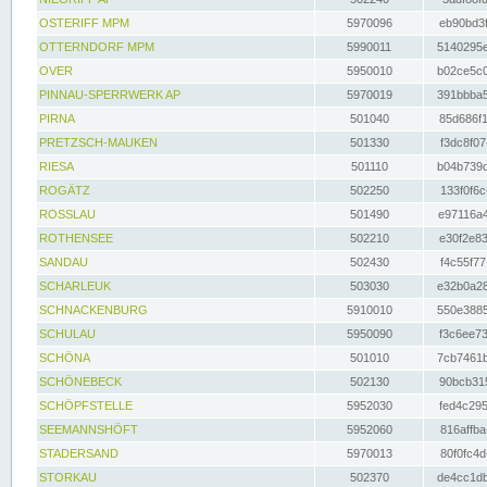
OSTERIFF MPM
5970096
eb90bd3f
OTTERNDORF MPM
5990011
5140295e
OVER
5950010
b02ce5c0
PINNAU-SPERRWERK AP
5970019
391bbba5
PIRNA
501040
85d686f1
PRETZSCH-MAUKEN
501330
f3dc8f07
RIESA
501110
b04b739d
ROGÄTZ
502250
133f0f6c
ROSSLAU
501490
e97116a4
ROTHENSEE
502210
e30f2e83
SANDAU
502430
f4c55f77
SCHARLEUK
503030
e32b0a28
SCHNACKENBURG
5910010
550e3885
SCHULAU
5950090
f3c6ee73
SCHÖNA
501010
7cb7461b
SCHÖNEBECK
502130
90bcb315
SCHÖPFSTELLE
5952030
fed4c295
SEEMANNSHÖFT
5952060
816affba
STADERSAND
5970013
80f0fc4d
STORKAU
502370
de4cc1db