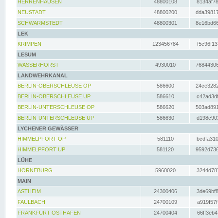
HERRENHAUSEN
48800108
8134af78
NEUSTADT
48800200
dda39817
SCHWARMSTEDT
48800301
8e16bd66
LEK
KRIMPEN
123456784
f5c96f13
LESUM
WASSERHORST
4930010
76844306
LANDWEHRKANAL
BERLIN-OBERSCHLEUSE OP
586600
24ce3282
BERLIN-OBERSCHLEUSE UP
586610
c42ad3df
BERLIN-UNTERSCHLEUSE OP
586620
503ad891
BERLIN-UNTERSCHLEUSE UP
586630
d198c901
LYCHENER GEWÄSSER
HIMMELPFORT OP
581110
bcdfa310
HIMMELPFORT UP
581120
9592d736
LÜHE
HORNEBURG
5960020
3244d787
MAIN
ASTHEIM
24300406
3de69bf8
FAULBACH
24700109
a919f57f
FRANKFURT OSTHAFEN
24700404
66ff3eb4