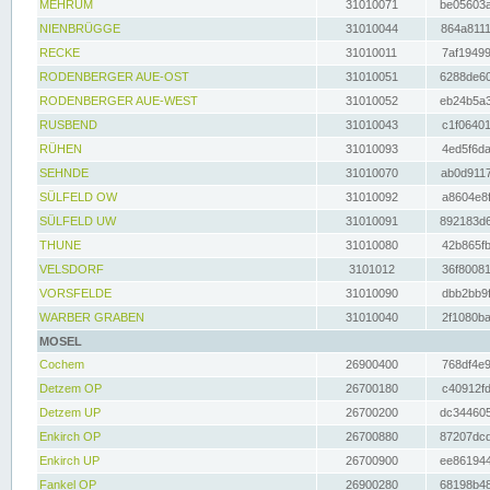
MEHRUM
31010071
be05603a
NIENBRÜGGE
31010044
864a8111
RECKE
31010011
7af19499
RODENBERGER AUE-OST
31010051
6288de60
RODENBERGER AUE-WEST
31010052
eb24b5a3
RUSBEND
31010043
c1f06401
RÜHEN
31010093
4ed5f6da
SEHNDE
31010070
ab0d9117
SÜLFELD OW
31010092
a8604e8f
SÜLFELD UW
31010091
892183d6
THUNE
31010080
42b865fb
VELSDORF
3101012
36f80081
VORSFELDE
31010090
dbb2bb9f
WARBER GRABEN
31010040
2f1080ba
MOSEL
Cochem
26900400
768df4e9
Detzem OP
26700180
c40912fd
Detzem UP
26700200
dc344605
Enkirch OP
26700880
87207dcd
Enkirch UP
26700900
ee861944
Fankel OP
26900280
68198b48