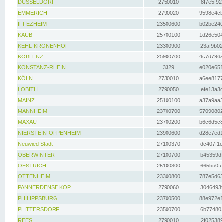
DÜSSELDORF
2750010
8f7e5f92
EMMERICH
2790020
9598e4cb
IFFEZHEIM
23500600
b02be240
KAUB
25700100
1d26e504
KEHL-KRONENHOF
23300900
23af9b02
KOBLENZ
25900700
4c7d796a
KONSTANZ-RHEIN
3329
e020e651
KÖLN
2730010
a6ee8177
LOBITH
2790050
efe13a3d
MAINZ
25100100
a37a9aa3
MANNHEIM
23700700
57090802
MAXAU
23700200
b6c6d5c8
NIERSTEIN-OPPENHEIM
23900600
d28e7ed1
Neuwied Stadt
27100370
dc407f1e
OBERWINTER
27100700
b45359df
OESTRICH
25100300
665be0fe
OTTENHEIM
23300800
787e5d63
PANNERDENSE KOP
2790060
3046493f
PHILIPPSBURG
23700500
88e972e1
PLITTERSDORF
23500700
6b774802
REES
2790010
2f025389