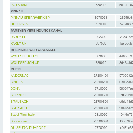
POTSDAM
580412
5e10e1e7
PINNAU
PINNAU-SPERRWERK BP
5970018
26259e8f
UETERSEN
5970016
575da86f
PAREYER VERBINDUNGSKANAL
PAREY EP
502300
25ca1bef
PAREY UP
587530
bafddcbf
RHEINSBERGER GEWÄSSER
WOLFSBRUCH OP
589000
4d00c13e
WOLFSBRUCH UP
589010
3d43a8d7
RHEIN
ANDERNACH
27100400
5735892a
BINGEN
25300200
0309cd61
BONN
2710080
593647aa
BOPPARD
25700500
2ff6379d
BRAUBACH
25700600
d6dc44d1
BREISACH
23300320
9da1ad2b
Basel-Rheinhalle
2310010
94f6eff1
Bodenheim
23900620
f6be7857
DUISBURG-RUHRORT
2770010
c0f51e35