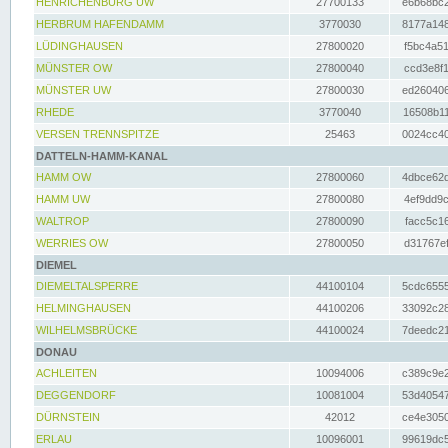
HENRICHENBURG UW
27700133
e6b68bc2
HERBRUM HAFENDAMM
3770030
8177a148
LÜDINGHAUSEN
27800020
f5bc4a51
MÜNSTER OW
27800040
ccd3e8f1
MÜNSTER UW
27800030
ed260406
RHEDE
3770040
16508b11
VERSEN TRENNSPITZE
25463
0024cc40
DATTELN-HAMM-KANAL
HAMM OW
27800060
4dbce62d
HAMM UW
27800080
4ef9dd9c
WALTROP
27800090
facc5c16
WERRIES OW
27800050
d31767ef
DIEMEL
DIEMELTALSPERRE
44100104
5cdc6555
HELMINGHAUSEN
44100206
33092c28
WILHELMSBRÜCKE
44100024
7deedc21
DONAU
ACHLEITEN
10094006
c389c9e2
DEGGENDORF
10081004
53d40547
DÜRNSTEIN
42012
ce4e3050
ERLAU
10096001
99619dc5