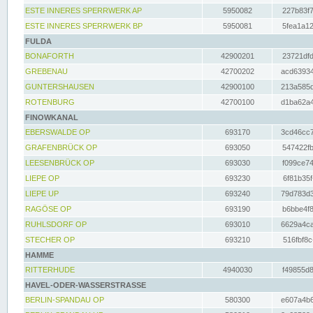
ESTE INNERES SPERRWERK AP
5950082
227b83f7
ESTE INNERES SPERRWERK BP
5950081
5fea1a12
FULDA
BONAFORTH
42900201
23721dfd
GREBENAU
42700202
acd63934
GUNTERSHAUSEN
42900100
213a585d
ROTENBURG
42700100
d1ba62a4
FINOWKANAL
EBERSWALDE OP
693170
3cd46cc7
GRAFENBRÜCK OP
693050
547422fb
LEESENBRÜCK OP
693030
f099ce74
LIEPE OP
693230
6f81b35f
LIEPE UP
693240
79d783d3
RAGÖSE OP
693190
b6bbe4f8
RUHLSDORF OP
693010
6629a4ca
STECHER OP
693210
516fbf8c
HAMME
RITTERHUDE
4940030
f49855d8
HAVEL-ODER-WASSERSTRASSE
BERLIN-SPANDAU OP
580300
e607a4b6