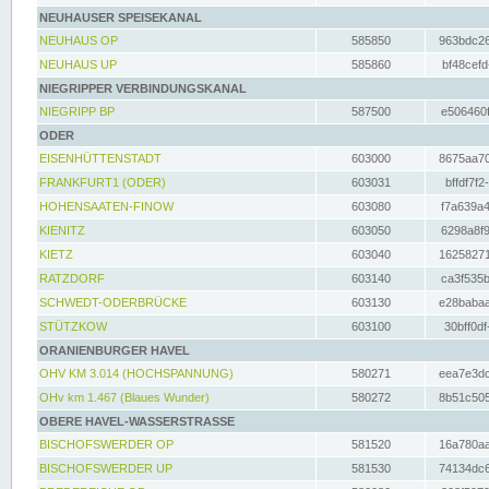
NEUHAUSER SPEISEKANAL
NEUHAUS OP
585850
963bdc26
NEUHAUS UP
585860
bf48cefd
NIEGRIPPER VERBINDUNGSKANAL
NIEGRIPP BP
587500
e506460f
ODER
EISENHÜTTENSTADT
603000
8675aa70
FRANKFURT1 (ODER)
603031
bffdf7f2
HOHENSAATEN-FINOW
603080
f7a639a4
KIENITZ
603050
6298a8f9
KIETZ
603040
16258271
RATZDORF
603140
ca3f535b
SCHWEDT-ODERBRÜCKE
603130
e28babaa
STÜTZKOW
603100
30bff0df
ORANIENBURGER HAVEL
OHV KM 3.014 (HOCHSPANNUNG)
580271
eea7e3dc
OHv km 1.467 (Blaues Wunder)
580272
8b51c505
OBERE HAVEL-WASSERSTRASSE
BISCHOFSWERDER OP
581520
16a780aa
BISCHOFSWERDER UP
581530
74134dc6