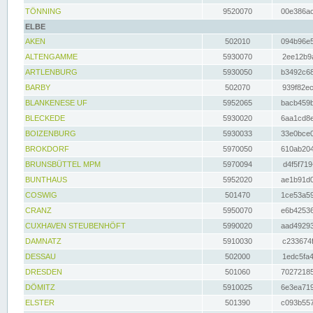
TÖNNING
9520070
00e386ac
ELBE
AKEN
502010
094b96e5
ALTENGAMME
5930070
2ee12b9a
ARTLENBURG
5930050
b3492c68
BARBY
502070
939f82ec
BLANKENESE UF
5952065
bacb459b
BLECKEDE
5930020
6aa1cd8e
BOIZENBURG
5930033
33e0bce0
BROKDORF
5970050
610ab204
BRUNSBÜTTEL MPM
5970094
d4f5f719
BUNTHAUS
5952020
ae1b91d0
COSWIG
501470
1ce53a59
CRANZ
5950070
e6b42536
CUXHAVEN STEUBENHÖFT
5990020
aad49293
DAMNATZ
5910030
c233674f
DESSAU
502000
1edc5fa4
DRESDEN
501060
70272185
DÖMITZ
5910025
6e3ea719
ELSTER
501390
c093b557