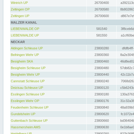
Wintrich UP
26700400
a392113c
Zeltingen OP
26700580
8b802863
Zeltingen UP
26700600
d867e7e9
MALZER KANAL
LIEBENWALDE OP
581540
3f8ceb6d
LIEBENWALDE UP
581550
a1cf60be
NECKAR
Aldingen Schleuse UP
23800280
dfdfb4ff
Beihingen Wehr UP
23800360
8a2e3048
Besigheim SKA
23800460
46d8ed02
Besigheim Schleuse UP
23800480
57db82c7
Besigheim Wehr UP
23800440
42c11b7a
Cannstatt Schleuse UP
23800240
7068d262
Deizisau Schleuse UP
23800120
c5b6243d
Esslingen Schleuse UP
23800180
130a3761
Esslingen Wehr OP
23800176
31c32a38
Feudenheim Schleuse UP
23800840
48a939b9
Gundelsheim UP
23800620
fc1072e4
Guttenbach Schleuse UP
23800660
bd36404b
Hassmersheim AMS
23800630
0e1b8ae0
Heidelberg UP
23800760
827b2685