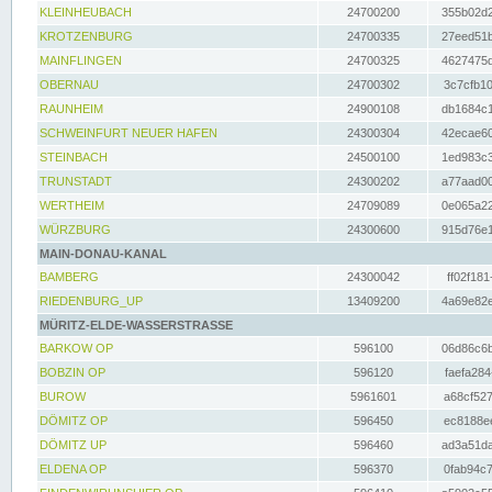
KLEINHEUBACH
24700200
355b02d2
KROTZENBURG
24700335
27eed51b
MAINFLINGEN
24700325
4627475d
OBERNAU
24700302
3c7cfb10
RAUNHEIM
24900108
db1684c1
SCHWEINFURT NEUER HAFEN
24300304
42ecae60
STEINBACH
24500100
1ed983c3
TRUNSTADT
24300202
a77aad00
WERTHEIM
24709089
0e065a22
WÜRZBURG
24300600
915d76e1
MAIN-DONAU-KANAL
BAMBERG
24300042
ff02f181
RIEDENBURG_UP
13409200
4a69e82e
MÜRITZ-ELDE-WASSERSTRASSE
BARKOW OP
596100
06d86c6b
BOBZIN OP
596120
faefa284
BUROW
5961601
a68cf527
DÖMITZ OP
596450
ec8188ee
DÖMITZ UP
596460
ad3a51da
ELDENA OP
596370
0fab94c7