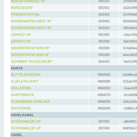
BERLIN-SPANDAU UP
580310
2c68509c
BORGSDORF
581591
1b2e2996
FRIEDRICHSTHAL
603420
314945d6
HOHENSAATEN WEST AP
603400
99309d3e
HOHENSAATEN WEST BP
603310
3404a6e5
LEHNITZ OP
581580
c8a1cf0a
LEHNITZ UP
581590
5bb1f56d
NIEDERFINOW SHW OP
692080
414dd4ee
NIEDERFINOW SHW UP
692090
4eec6b25
SCHWEDT SCHLEUSE BP
603410
4ee515f9
HUNTE
BUTTELERHÖRNE
4960060
b3d88ca6
ELSFLETH OHRT
4960080
531da758
HOLLERSIEL
4960050
2eacef2f
HUNTEBRÜCK
4960070
2e1d458b
OLDENBURG-DRIELAKE
4960030
1b51e55e
REITHÖRNE
4960040
c9df61c4
HAVELKANAL
SCHÖNWALDE OP
587050
d8ef9f21
SCHÖNWALDE UP
587060
b6650b13
IJSSEL