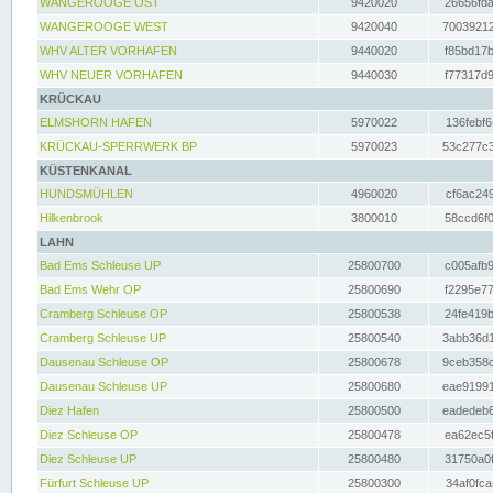
WANGEROOGE OST
9420020
26656fda
WANGEROOGE WEST
9420040
70039212
WHV ALTER VORHAFEN
9440020
f85bd17b
WHV NEUER VORHAFEN
9440030
f77317d9
KRÜCKAU
ELMSHORN HAFEN
5970022
136febf6
KRÜCKAU-SPERRWERK BP
5970023
53c277c3
KÜSTENKANAL
HUNDSMÜHLEN
4960020
cf6ac249
Hilkenbrook
3800010
58ccd6f0
LAHN
Bad Ems Schleuse UP
25800700
c005afb9
Bad Ems Wehr OP
25800690
f2295e77
Cramberg Schleuse OP
25800538
24fe419b
Cramberg Schleuse UP
25800540
3abb36d1
Dausenau Schleuse OP
25800678
9ceb358c
Dausenau Schleuse UP
25800680
eae91991
Diez Hafen
25800500
eadedeb6
Diez Schleuse OP
25800478
ea62ec5f
Diez Schleuse UP
25800480
31750a0f
Fürfurt Schleuse UP
25800300
34af0fca