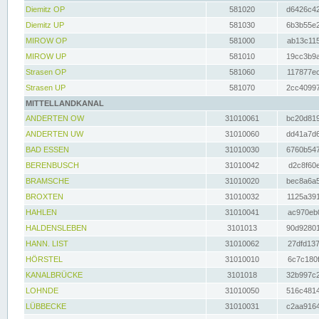
Diemitz OP
581020
d6426c42
Diemitz UP
581030
6b3b55e2
MIROW OP
581000
ab13c115
MIROW UP
581010
19cc3b9a
Strasen OP
581060
117877ec
Strasen UP
581070
2cc40997
MITTELLANDKANAL
ANDERTEN OW
31010061
bc20d819
ANDERTEN UW
31010060
dd41a7d6
BAD ESSEN
31010030
6760b547
BERENBUSCH
31010042
d2c8f60e
BRAMSCHE
31010020
bec8a6a5
BROXTEN
31010032
1125a391
HAHLEN
31010041
ac970eb0
HALDENSLEBEN
3101013
90d92801
HANN. LIST
31010062
27dfd137
HÖRSTEL
31010010
6c7c180f
KANALBRÜCKE
3101018
32b997c2
LOHNDE
31010050
516c4814
LÜBBECKE
31010031
c2aa9164