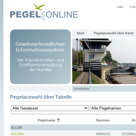
Hilfe
Link
Start
Pegelauswahl über Karte
Newsletter
Pegelauswahl über Tabelle
Pegelname
Nummer
UU
ALLER
AHLDEN
48900102
522286e2