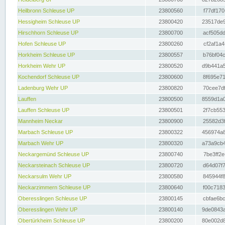
Heilbronn Schleuse UP
23800560
f77df170
Hessigheim Schleuse UP
23800420
23517de9
Hirschhorn Schleuse UP
23800700
acf505dd
Hofen Schleuse UP
23800260
cf2af1a4
Horkheim Schleuse UP
23800557
b76bf04c
Horkheim Wehr UP
23800520
d9b441a5
Kochendorf Schleuse UP
23800600
8f695e71
Ladenburg Wehr UP
23800820
70cee7df
Lauffen
23800500
8559d1a0
Lauffen Schleuse UP
23800501
2f7cb553
Mannheim Neckar
23800900
25582d3f
Marbach Schleuse UP
23800322
456974a8
Marbach Wehr UP
23800320
a73a9cb4
Neckargemünd Schleuse UP
23800740
7be3ff2e
Neckarsteinach Schleuse UP
23800720
d64d07f7
Neckarsulm Wehr UP
23800580
845944f8
Neckarzimmern Schleuse UP
23800640
f00c7183
Oberesslingen Schleuse UP
23800145
cbfae6bc
Oberesslingen Wehr UP
23800140
9de0843a
Obertürkheim Schleuse UP
23800200
80e002d8