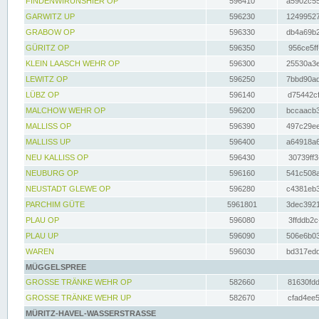
FINDENWIRUNSHIER OP
596410
a5902c55
GARWITZ UP
596230
12499527
GRABOW OP
596330
db4a69b2
GÜRITZ OP
596350
956ce5ff
KLEIN LAASCH WEHR OP
596300
25530a3e
LEWITZ OP
596250
7bbd90ad
LÜBZ OP
596140
d75442cf
MALCHOW WEHR OP
596200
bccaacb3
MALLISS OP
596390
497c29ee
MALLISS UP
596400
a64918a6
NEU KALLISS OP
596430
30739ff3
NEUBURG OP
596160
541c508a
NEUSTADT GLEWE OP
596280
c4381eb3
PARCHIM GÜTE
5961801
3dec3921
PLAU OP
596080
3ffddb2c
PLAU UP
596090
506e6b03
WAREN
596030
bd317edd
MÜGGELSPREE
GROSSE TRÄNKE WEHR OP
582660
81630fdd
GROSSE TRÄNKE WEHR UP
582670
cfad4ee5
MÜRITZ-HAVEL-WASSERSTRASSE