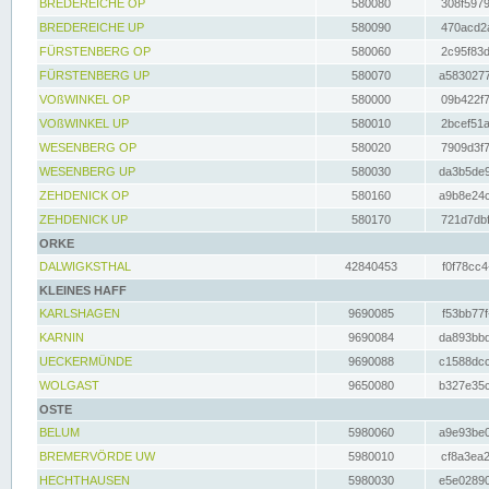
BREDEREICHE OP
580080
308f5979
BREDEREICHE UP
580090
470acd2a
FÜRSTENBERG OP
580060
2c95f83d
FÜRSTENBERG UP
580070
a5830277
VOßWINKEL OP
580000
09b422f7
VOßWINKEL UP
580010
2bcef51a
WESENBERG OP
580020
7909d3f7
WESENBERG UP
580030
da3b5de9
ZEHDENICK OP
580160
a9b8e24c
ZEHDENICK UP
580170
721d7dbf
ORKE
DALWIGKSTHAL
42840453
f0f78cc4
KLEINES HAFF
KARLSHAGEN
9690085
f53bb77f
KARNIN
9690084
da893bbd
UECKERMÜNDE
9690088
c1588dcc
WOLGAST
9650080
b327e35c
OSTE
BELUM
5980060
a9e93be0
BREMERVÖRDE UW
5980010
cf8a3ea2
HECHTHAUSEN
5980030
e5e02890