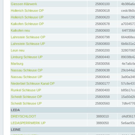
Giessen Klärwerk
25800100
4b386a6a
Hollerich Schleuse OP
25800618
cedc9b0c
Hollerich Schleuse UP
25800620
9beb7290
Kalkofen Schleuse OP
25800578
a7034573
Kalkofen neu
25800600
64f735fd
Lahnstein Schleuse OP
25800798
664d68ea
Lahnstein Schleuse UP
25800800
6b6b31e2
Leun neu
25800200
32807065
Limburg Schleuse UP
25800440
89038b42
Marburg
25830056
4e7a6cfa
Nassau Schleuse OP
25800638
29cb44a2
Nassau Schleuse UP
25800640
3a90a346
Niederbiel Schleuse Kanal OP
25800177
57c8e437
Runkel Schleuse UP
25800400
b85b17cc
Scheidt Schleuse OP
25800558
15a50d2b
Scheidt Schleuse UP
25800560
7dfe4776
LEDA
DREYSCHLOOT
3880010
d4df3617
LEDASPERRWERK UP
3880050
5e6ae93a
LEINE