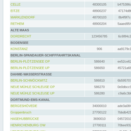
CELLE
48300105
b475386c
EITZE
48900237
47174d8f
MARKLENDORF
48700103
8b4f9f7c
RETHEM
48900204
5aaed954
ALTE MAAS
DORDRECHT
123456785
6c6f84c2
BODENSEE
KONSTANZ
906
aa9179c1
BERLIN-SPANDAUER-SCHIFFFAHRTSKANAL
BERLIN-PLÖTZENSEE OP
586640
ee52ce62
BERLIN-PLÖTZENSEE UP
586650
45721a68
DAHME-WASSERSTRASSE
BERLIN-SCHMÖCKWITZ
586810
6b595707
NEUE MÜHLE SCHLEUSE OP
586270
0e0dbcc9
NEUE MÜHLE SCHLEUSE UP
586280
c9a6c3bf
DORTMUND-EMS-KANAL
BERGESHÖVEDE
34000010
ade3a084
Groppenbruch
27700122
7bbdb421
HASEHUBBRÜCKE
3690010
04572010
HENRICHENBURG OW
27700111
70bee932