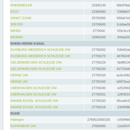
RHEINWEILER
23300130
06b978dd
RUST
23300580
5389b878
SANKT GOAR
25700300
550eb7e9
SPEYER
23700600
2cb8ae5b
WESEL
2770040
f33c3cc9
WORMS
23900200
844a620f
RHEIN-HERNE-KANAL
DUISBURG-MEIDERICH SCHLEUSE OW
27700262
f18e81da
DUISBURG-MEIDERICH SCHLEUSE UW
27700273
48780245
GELSENKIRCHEN SCHLEUSE OW
27700229
5b9f8134
GELSENKIRCHEN SCHLEUSE UW
27700230
427318d0
HERNE OW
27700150
ac6c4362
HERNE UW
27700160
b9975ea1
OBERHAUSEN SCHLEUSE OW
27700240
e251f943
OBERHAUSEN SCHLEUSE UW
27700251
12f63015
WANNE EICKEL SCHLEUSE OW
27700193
05ca0e33
WANNE EICKEL SCHLEUSE UW
27700218
23045f8b
RUHR
Hattingen
2769510000100
c0594fb5
RUHRWEHR OW
27600090
12a3037f