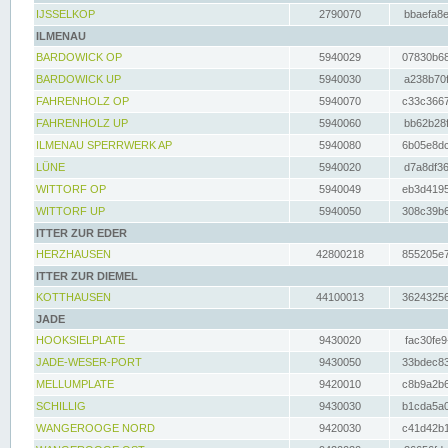
IJSSELKOP
2790070
bbaefa8e
ILMENAU
BARDOWICK OP
5940029
07830b68
BARDOWICK UP
5940030
a238b70f
FAHRENHOLZ OP
5940070
c33c3667
FAHRENHOLZ UP
5940060
bb62b28f
ILMENAU SPERRWERK AP
5940080
6b05e8dc
LÜNE
5940020
d7a8df36
WITTORF OP
5940049
eb3d4195
WITTORF UP
5940050
308c39b6
ITTER ZUR EDER
HERZHAUSEN
42800218
855205e7
ITTER ZUR DIEMEL
KOTTHAUSEN
44100013
36243256
JADE
HOOKSIELPLATE
9430020
fac30fe9
JADE-WESER-PORT
9430050
33bdec83
MELLUMPLATE
9420010
c8b9a2b6
SCHILLIG
9430030
b1cda5a0
WANGEROOGE NORD
9420030
c41d42b1