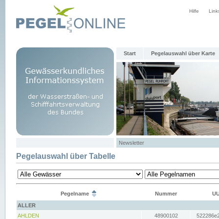
Hilfe
Link
Start
Pegelauswahl über Karte
Newsletter
Pegelauswahl über Tabelle
Pegelname
Nummer
UU
ALLER
AHLDEN
48900102
522286e2