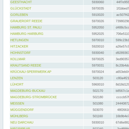
GEESTHACHT
5930060
44f7e955
GLÜCKSTADT
5970035
1f1bbed7
GORLEBEN
5910020
ac507f42
GRAUERORT REEDE
5970026
7398029b
HAMBURG ST. PAULI
5952050
d488c5cc
HAMBURG-HARBURG
5952025
706e5110
HETLINGEN
5970010
599c23b1
HITZACKER
5920010
a26e57c9
HOHNSTORF
5930040
d9289367
KOLLMAR
5970025
3ed90357
KRAUTSAND REEDE
5970031
8c20b4dc
KRÜCKAU-SPERRWERK AP
5970024
a653eb04
LENZEN
503120
c80a4f21
LÜHORT
5960010
8d18d129
MAGDEBURG-BUCKAU
502170
b8567c1e
MAGDEBURG-STROMBRÜCKE
502180
ccccb57f
MEISSEN
501080
24440872
MÜGGENDORF
503070
48f2661f
MÜHLBERG
501160
16b9b4e7
NEU DARCHAU
5930010
67d6e882
NIEGRIPP AP
502240
3adf88fd