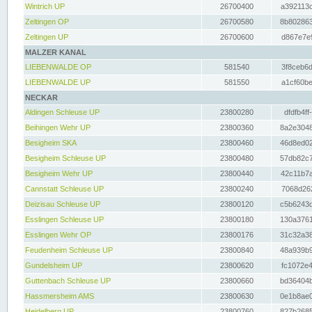
Wintrich UP
26700400
a392113c
Zeltingen OP
26700580
8b802863
Zeltingen UP
26700600
d867e7e9
MALZER KANAL
LIEBENWALDE OP
581540
3f8ceb6d
LIEBENWALDE UP
581550
a1cf60be
NECKAR
Aldingen Schleuse UP
23800280
dfdfb4ff
Beihingen Wehr UP
23800360
8a2e3048
Besigheim SKA
23800460
46d8ed02
Besigheim Schleuse UP
23800480
57db82c7
Besigheim Wehr UP
23800440
42c11b7a
Cannstatt Schleuse UP
23800240
7068d262
Deizisau Schleuse UP
23800120
c5b6243d
Esslingen Schleuse UP
23800180
130a3761
Esslingen Wehr OP
23800176
31c32a38
Feudenheim Schleuse UP
23800840
48a939b9
Gundelsheim UP
23800620
fc1072e4
Guttenbach Schleuse UP
23800660
bd36404b
Hassmersheim AMS
23800630
0e1b8ae0
Heidelberg UP
23800760
827b2685