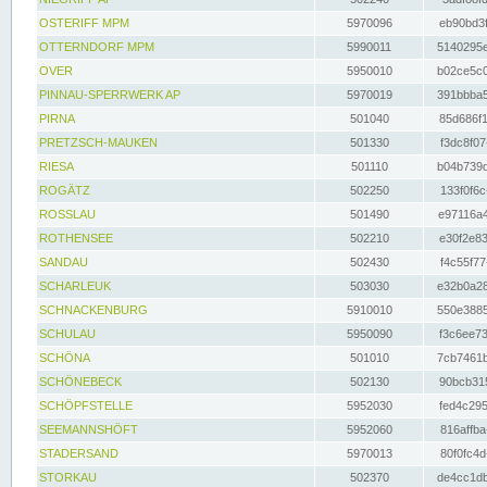
OSTERIFF MPM
5970096
eb90bd3f
OTTERNDORF MPM
5990011
5140295e
OVER
5950010
b02ce5c0
PINNAU-SPERRWERK AP
5970019
391bbba5
PIRNA
501040
85d686f1
PRETZSCH-MAUKEN
501330
f3dc8f07
RIESA
501110
b04b739d
ROGÄTZ
502250
133f0f6c
ROSSLAU
501490
e97116a4
ROTHENSEE
502210
e30f2e83
SANDAU
502430
f4c55f77
SCHARLEUK
503030
e32b0a28
SCHNACKENBURG
5910010
550e3885
SCHULAU
5950090
f3c6ee73
SCHÖNA
501010
7cb7461b
SCHÖNEBECK
502130
90bcb315
SCHÖPFSTELLE
5952030
fed4c295
SEEMANNSHÖFT
5952060
816affba
STADERSAND
5970013
80f0fc4d
STORKAU
502370
de4cc1db