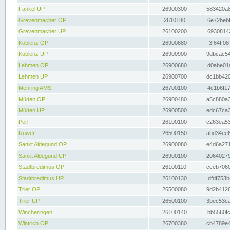
Fankel UP
26900300
583420a8
Grevenmacher OP
2610180
6e72bebf
Grevenmacher UP
26100200
69308142
Koblenz OP
26900880
3f64ff08
Koblenz UP
26900900
9dbcac54
Lehmen OP
26900680
d0abe01a
Lehmen UP
26900700
dc1bb420
Mehring AMS
26700100
4c1b6f17
Müden OP
26900480
a5c880a3
Müden UP
26900500
edc67ca3
Perl
26100100
c263ea53
Ruwer
26500150
abd34ee6
Sankt Aldegund OP
26900080
e4d6a271
Sankt Aldegund UP
26900100
20640279
Stadtbredimus OP
26100110
cceb7060
Stadtbredimus UP
26100130
dfdf753b
Trier OP
26500080
9d2b4126
Trier UP
26500100
3bec53ca
Wincheringen
26100140
bb5560fc
Wintrich OP
26700380
cb4789e4