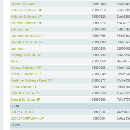
Giessen Klärwerk
25800100
4b386a6a
Hollerich Schleuse OP
25800618
cedc9b0c
Hollerich Schleuse UP
25800620
9beb7290
Kalkofen Schleuse OP
25800578
a7034573
Kalkofen neu
25800600
64f735fd
Lahnstein Schleuse OP
25800798
664d68ea
Lahnstein Schleuse UP
25800800
6b6b31e2
Leun neu
25800200
32807065
Limburg Schleuse UP
25800440
89038b42
Marburg
25830056
4e7a6cfa
Nassau Schleuse OP
25800638
29cb44a2
Nassau Schleuse UP
25800640
3a90a346
Niederbiel Schleuse Kanal OP
25800177
57c8e437
Runkel Schleuse UP
25800400
b85b17cc
Scheidt Schleuse OP
25800558
15a50d2b
Scheidt Schleuse UP
25800560
7dfe4776
LEDA
DREYSCHLOOT
3880010
d4df3617
LEDASPERRWERK UP
3880050
5e6ae93a
LEINE