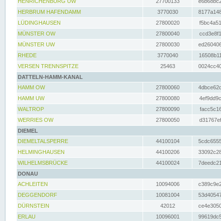
HENRICHENBURG UW
27700133
e6b68bc2
HERBRUM HAFENDAMM
3770030
8177a148
LÜDINGHAUSEN
27800020
f5bc4a51
MÜNSTER OW
27800040
ccd3e8f1
MÜNSTER UW
27800030
ed260406
RHEDE
3770040
16508b11
VERSEN TRENNSPITZE
25463
0024cc40
DATTELN-HAMM-KANAL
HAMM OW
27800060
4dbce62d
HAMM UW
27800080
4ef9dd9c
WALTROP
27800090
facc5c16
WERRIES OW
27800050
d31767ef
DIEMEL
DIEMELTALSPERRE
44100104
5cdc6555
HELMINGHAUSEN
44100206
33092c28
WILHELMSBRÜCKE
44100024
7deedc21
DONAU
ACHLEITEN
10094006
c389c9e2
DEGGENDORF
10081004
53d40547
DÜRNSTEIN
42012
ce4e3050
ERLAU
10096001
99619dc5