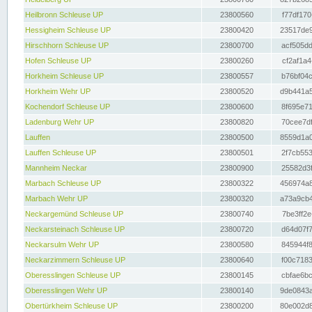
Heilbronn Schleuse UP
23800560
f77df170
Hessigheim Schleuse UP
23800420
23517de9
Hirschhorn Schleuse UP
23800700
acf505dd
Hofen Schleuse UP
23800260
cf2af1a4
Horkheim Schleuse UP
23800557
b76bf04c
Horkheim Wehr UP
23800520
d9b441a5
Kochendorf Schleuse UP
23800600
8f695e71
Ladenburg Wehr UP
23800820
70cee7df
Lauffen
23800500
8559d1a0
Lauffen Schleuse UP
23800501
2f7cb553
Mannheim Neckar
23800900
25582d3f
Marbach Schleuse UP
23800322
456974a8
Marbach Wehr UP
23800320
a73a9cb4
Neckargemünd Schleuse UP
23800740
7be3ff2e
Neckarsteinach Schleuse UP
23800720
d64d07f7
Neckarsulm Wehr UP
23800580
845944f8
Neckarzimmern Schleuse UP
23800640
f00c7183
Oberesslingen Schleuse UP
23800145
cbfae6bc
Oberesslingen Wehr UP
23800140
9de0843a
Obertürkheim Schleuse UP
23800200
80e002d8