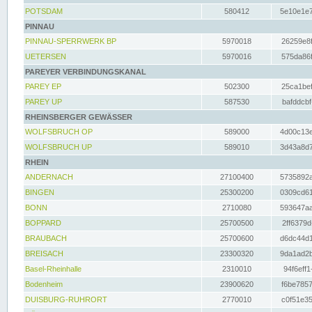
POTSDAM
580412
5e10e1e7
PINNAU
PINNAU-SPERRWERK BP
5970018
26259e8f
UETERSEN
5970016
575da86f
PAREYER VERBINDUNGSKANAL
PAREY EP
502300
25ca1bef
PAREY UP
587530
bafddcbf
RHEINSBERGER GEWÄSSER
WOLFSBRUCH OP
589000
4d00c13e
WOLFSBRUCH UP
589010
3d43a8d7
RHEIN
ANDERNACH
27100400
5735892a
BINGEN
25300200
0309cd61
BONN
2710080
593647aa
BOPPARD
25700500
2ff6379d
BRAUBACH
25700600
d6dc44d1
BREISACH
23300320
9da1ad2b
Basel-Rheinhalle
2310010
94f6eff1
Bodenheim
23900620
f6be7857
DUISBURG-RUHRORT
2770010
c0f51e35