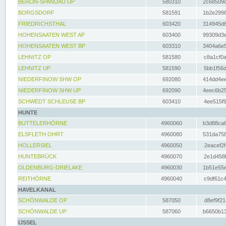
BERLIN-SPANDAU UP
580310
2c68509c
BORGSDORF
581591
1b2e2996
FRIEDRICHSTHAL
603420
314945d6
HOHENSAATEN WEST AP
603400
99309d3e
HOHENSAATEN WEST BP
603310
3404a6e5
LEHNITZ OP
581580
c8a1cf0a
LEHNITZ UP
581590
5bb1f56d
NIEDERFINOW SHW OP
692080
414dd4ee
NIEDERFINOW SHW UP
692090
4eec6b25
SCHWEDT SCHLEUSE BP
603410
4ee515f9
HUNTE
BUTTELERHÖRNE
4960060
b3d88ca6
ELSFLETH OHRT
4960080
531da758
HOLLERSIEL
4960050
2eacef2f
HUNTEBRÜCK
4960070
2e1d458b
OLDENBURG-DRIELAKE
4960030
1b51e55e
REITHÖRNE
4960040
c9df61c4
HAVELKANAL
SCHÖNWALDE OP
587050
d8ef9f21
SCHÖNWALDE UP
587060
b6650b13
IJSSEL