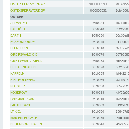
OSTE-SPERRWERK AP
9000000590
8c3295dc
OSTE-SPERRWERK BP
9000000532
7cb4566b
OSTSEE
ALTHAGEN
9650024
b8d05bf9
BARHÖFT
9650040
09227288
BARTH
9650030
00c33ed9
ECKERNFÖRDE
9610045
1faa9b2c
FLENSBURG
9610010
9e19c411
GREIFSWALD OIE
9690078
087b6386
GREIFSWALD-WIECK
9650073
6b53ef42
HEILIGENHAFEN
9610070
06219dd9
KAPPELN
9610035
b09f2243
KIEL-HOLTENAU
9610066
3ad4013f
KLOSTER
9670050
905e7328
KOSEROW
9690093
c0f33a36
LANGBALLIGAU
9610015
5a33bf14
LAUTERBACH
9670063
91922b9b
LT KIEL
9610050
736437d7
MARIENLEUCHTE
9610075
8effc15d
NEUENDORF HAFEN
9670046
492f85b8