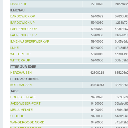
IJSSELKOP
2790070
bbaefa8e
ILMENAU
BARDOWICK OP
5940029
07830b68
BARDOWICK UP
5940030
a238b70f
FAHRENHOLZ OP
5940070
c33c3667
FAHRENHOLZ UP
5940060
bb62b28f
ILMENAU SPERRWERK AP
5940080
6b05e8dc
LÜNE
5940020
d7a8df36
WITTORF OP
5940049
eb3d4195
WITTORF UP
5940050
308c39b6
ITTER ZUR EDER
HERZHAUSEN
42800218
855205e7
ITTER ZUR DIEMEL
KOTTHAUSEN
44100013
36243256
JADE
HOOKSIELPLATE
9430020
fac30fe9
JADE-WESER-PORT
9430050
33bdec83
MELLUMPLATE
9420010
c8b9a2b6
SCHILLIG
9430030
b1cda5a0
WANGEROOGE NORD
9420030
c41d42b1