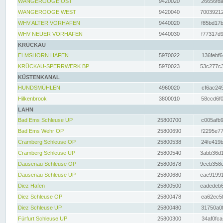
WANGEROOGE OST
9420020
26656fda
WANGEROOGE WEST
9420040
70039212
WHV ALTER VORHAFEN
9440020
f85bd17b
WHV NEUER VORHAFEN
9440030
f77317d9
KRÜCKAU
ELMSHORN HAFEN
5970022
136febf6
KRÜCKAU-SPERRWERK BP
5970023
53c277c3
KÜSTENKANAL
HUNDSMÜHLEN
4960020
cf6ac249
Hilkenbrook
3800010
58ccd6f0
LAHN
Bad Ems Schleuse UP
25800700
c005afb9
Bad Ems Wehr OP
25800690
f2295e77
Cramberg Schleuse OP
25800538
24fe419b
Cramberg Schleuse UP
25800540
3abb36d1
Dausenau Schleuse OP
25800678
9ceb358c
Dausenau Schleuse UP
25800680
eae91991
Diez Hafen
25800500
eadedeb6
Diez Schleuse OP
25800478
ea62ec5f
Diez Schleuse UP
25800480
31750a0f
Fürfurt Schleuse UP
25800300
34af0fca