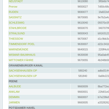
NEUSTADT
9610080
3f0b6b74
Prerow
9650027
7d50c68c
RUDEN
9690077
1fa822e6
SASSNITZ
9670065
9e7b2a4d
SCHLESWIG
9610040
09370c05
STAHLBRODE
9650070
340707f4
STRALSUND
9650043
b9163121
THIESSOW
9670067
d1c9bb3c
TIMMENDORF POEL
9630007
d22c341b
WARNEMÜNDE
9640015
220ff4c6
WISMAR-BAUMHAUS
9630008
95a0ab45
WITTOWER FÄHRE
9670055
4b348b56
ORANIENBURGER KANAL
SACHSENHAUSEN OP
580240
adbd3144
SACHSENHAUSEN UP
581840
0a6fe221
PEENE
AALBUDE
9660009
8ba772ed
ANKLAM
9660001
22fd01e0
DEMMIN
9660007
b7e238e8
JARMEN
9660005
a3328262
POTSDAMER HAVEL