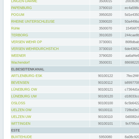
LINGEN-DARME
3500015
200363fc
PAPENBURG
3790010
ec4a598d
POGUM
3950020
5d1e4350
RHEINE UNTERSCHLEUSE
3390020
50a449ba
Rühle
3500070
15456f75
TERBORG
3910020
244cae8b
VERSEN WEHR OP
3730001
86f8dbab
VERSEN WEHRDURCHSTICH
3730010
6de43652
WEENER
3790020
aa6af4e6
Wachendorf
3500031
88698229
ELBESEITENKANAL
ARTLENBURG-ESK
90100122
7fec2f4f
BEVENSEN
90100112
b8997708
LÜNEBURG OW
90100121
c7364d1e
LÜNEBURG UW
90100120
d18033cd
OSLOSS
90100100
6c5b6422
UELZEN OW
90100111
728bd3e3
UELZEN UW
90100110
0d0082cf
WITTINGEN
90100101
9cf795ce
ESTE
BUXTEHUDE
5950080
8a08c920