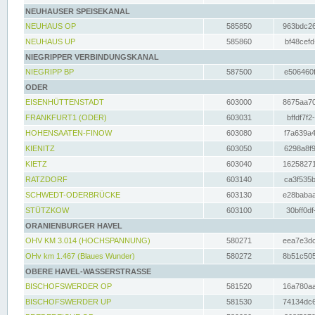
NEUHAUSER SPEISEKANAL
NEUHAUS OP
585850
963bdc26
NEUHAUS UP
585860
bf48cefd
NIEGRIPPER VERBINDUNGSKANAL
NIEGRIPP BP
587500
e506460f
ODER
EISENHÜTTENSTADT
603000
8675aa70
FRANKFURT1 (ODER)
603031
bffdf7f2
HOHENSAATEN-FINOW
603080
f7a639a4
KIENITZ
603050
6298a8f9
KIETZ
603040
16258271
RATZDORF
603140
ca3f535b
SCHWEDT-ODERBRÜCKE
603130
e28babaa
STÜTZKOW
603100
30bff0df
ORANIENBURGER HAVEL
OHV KM 3.014 (HOCHSPANNUNG)
580271
eea7e3dc
OHv km 1.467 (Blaues Wunder)
580272
8b51c505
OBERE HAVEL-WASSERSTRASSE
BISCHOFSWERDER OP
581520
16a780aa
BISCHOFSWERDER UP
581530
74134dc6