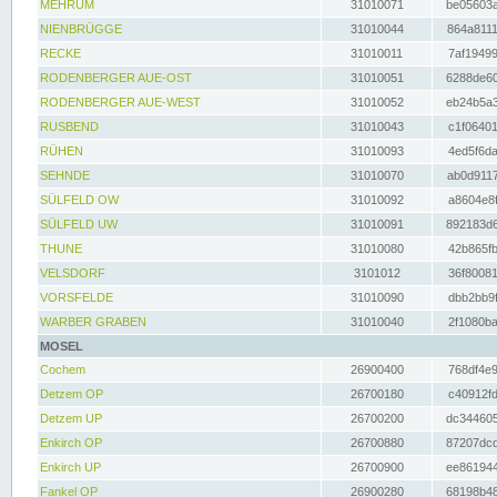
MEHRUM
31010071
be05603a
NIENBRÜGGE
31010044
864a8111
RECKE
31010011
7af19499
RODENBERGER AUE-OST
31010051
6288de60
RODENBERGER AUE-WEST
31010052
eb24b5a3
RUSBEND
31010043
c1f06401
RÜHEN
31010093
4ed5f6da
SEHNDE
31010070
ab0d9117
SÜLFELD OW
31010092
a8604e8f
SÜLFELD UW
31010091
892183d6
THUNE
31010080
42b865fb
VELSDORF
3101012
36f80081
VORSFELDE
31010090
dbb2bb9f
WARBER GRABEN
31010040
2f1080ba
MOSEL
Cochem
26900400
768df4e9
Detzem OP
26700180
c40912fd
Detzem UP
26700200
dc344605
Enkirch OP
26700880
87207dcd
Enkirch UP
26700900
ee861944
Fankel OP
26900280
68198b48