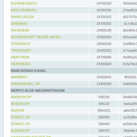
KLEINHEUBACH
24700200
355b02d2
KROTZENBURG
24700335
27eed51b
MAINFLINGEN
24700325
4627475d
OBERNAU
24700302
3c7cfb10
RAUNHEIM
24900108
db1684c1
SCHWEINFURT NEUER HAFEN
24300304
42ecae60
STEINBACH
24500100
1ed983c3
TRUNSTADT
24300202
a77aad00
WERTHEIM
24709089
0e065a22
WÜRZBURG
24300600
915d76e1
MAIN-DONAU-KANAL
BAMBERG
24300042
ff02f181
RIEDENBURG_UP
13409200
4a69e82e
MÜRITZ-ELDE-WASSERSTRASSE
BARKOW OP
596100
06d86c6b
BOBZIN OP
596120
faefa284
BUROW
5961601
a68cf527
DÖMITZ OP
596450
ec8188ee
DÖMITZ UP
596460
ad3a51da
ELDENA OP
596370
0fab94c7