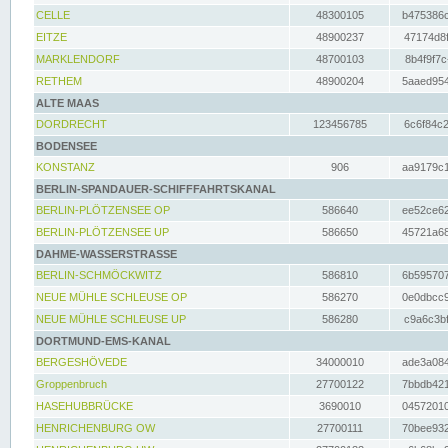
CELLE
48300105
b475386c
EITZE
48900237
47174d8f
MARKLENDORF
48700103
8b4f9f7c
RETHEM
48900204
5aaed954
ALTE MAAS
DORDRECHT
123456785
6c6f84c2
BODENSEE
KONSTANZ
906
aa9179c1
BERLIN-SPANDAUER-SCHIFFFAHRTSKANAL
BERLIN-PLÖTZENSEE OP
586640
ee52ce62
BERLIN-PLÖTZENSEE UP
586650
45721a68
DAHME-WASSERSTRASSE
BERLIN-SCHMÖCKWITZ
586810
6b595707
NEUE MÜHLE SCHLEUSE OP
586270
0e0dbcc9
NEUE MÜHLE SCHLEUSE UP
586280
c9a6c3bf
DORTMUND-EMS-KANAL
BERGESHÖVEDE
34000010
ade3a084
Groppenbruch
27700122
7bbdb421
HASEHUBBRÜCKE
3690010
04572010
HENRICHENBURG OW
27700111
70bee932