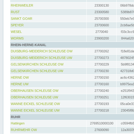
RHEINWEILER
23300130
06b978dd
RUST
23300580
5389b878
SANKT GOAR
25700300
550eb7e9
SPEYER
23700600
2cb8ae5b
WESEL
2770040
f33c3cc9
WORMS
23900200
844a620f
RHEIN-HERNE-KANAL
DUISBURG-MEIDERICH SCHLEUSE OW
27700262
f18e81da
DUISBURG-MEIDERICH SCHLEUSE UW
27700273
48780245
GELSENKIRCHEN SCHLEUSE OW
27700229
5b9f8134
GELSENKIRCHEN SCHLEUSE UW
27700230
427318d0
HERNE OW
27700150
ac6c4362
HERNE UW
27700160
b9975ea1
OBERHAUSEN SCHLEUSE OW
27700240
e251f943
OBERHAUSEN SCHLEUSE UW
27700251
12f63015
WANNE EICKEL SCHLEUSE OW
27700193
05ca0e33
WANNE EICKEL SCHLEUSE UW
27700218
23045f8b
RUHR
Hattingen
2769510000100
c0594fb5
RUHRWEHR OW
27600090
12a3037f