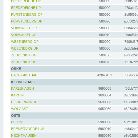
BREDEREICHE OP
580080
308f5979
BREDEREICHE UP
580090
470acd2a
FÜRSTENBERG OP
580060
2c95f83d
FÜRSTENBERG UP
580070
a5830277
VOßWINKEL OP
580000
09b422f7
VOßWINKEL UP
580010
2bcef51a
WESENBERG OP
580020
7909d3f7
WESENBERG UP
580030
da3b5de9
ZEHDENICK OP
580160
a9b8e24c
ZEHDENICK UP
580170
721d7dbf
ORKE
DALWIGKSTHAL
42840453
f0f78cc4
KLEINES HAFF
KARLSHAGEN
9690085
f53bb77f
KARNIN
9690084
da893bbd
UECKERMÜNDE
9690088
c1588dcc
WOLGAST
9650080
b327e35c
OSTE
BELUM
5980060
a9e93be0
BREMERVÖRDE UW
5980010
cf8a3ea2
HECHTHAUSEN
5980030
e5e02890