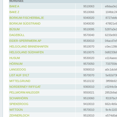
NORDSEE
BAKE A
9510063
e8daa3e2
BAKE Z
9510066
104fdc24
BORKUM FISCHERBALJE
9340020
8727ebfd
BORKUM SÜDSTRAND
9340030
478f21e9
BÜSUM
9510095
5287a3e1
DAGEBÜLL
9570040
6233e901
EIDER-SPERRWERK AP
9530010
04acd7e5
HELGOLAND BINNENHAFEN
9510070
c0ec139b
HELGOLAND SÜDHAFEN
9510075
0d8233b8
HUSUM
9530020
e114aeec
HÖRNUM
9570050
733755fd
LANGEOOG
9390010
a0c1dcb6
LIST AUF SYLT
9570070
5e92d73f
MITTELGRUND
9510132
3ff99b92
NORDERNEY RIFFGAT
9360010
c0244c0e
PELLWORM ANLEGER
9550021
2852b9ab
SCHARHÖRN
9510060
f0197bcf
SPIEKEROOG
9410010
662c4b5e
WITTDÜN
9570010
9c4c11f2
ZEHNERLOCH
9510010
e574d0af