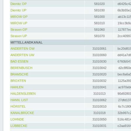
Diemitz OP
581020
d6426c42
Diemitz UP
581030
6b3b55e2
MIROW OP
581000
ab13c115
MIROW UP
581010
19cc3b9a
Strasen OP
581060
117877ec
Strasen UP
581070
2cc40997
MITTELLANDKANAL
ANDERTEN OW
31010061
bc20d819
ANDERTEN UW
31010060
dd41a7d6
BAD ESSEN
31010030
6760b547
BERENBUSCH
31010042
d2c8f60e
BRAMSCHE
31010020
bec8a6a5
BROXTEN
31010032
1125a391
HAHLEN
31010041
ac970eb0
HALDENSLEBEN
3101013
90d92801
HANN. LIST
31010062
27dfd137
HÖRSTEL
31010010
6c7c180f
KANALBRÜCKE
3101018
32b997c2
LOHNDE
31010050
516c4814
LÜBBECKE
31010031
c2aa9164