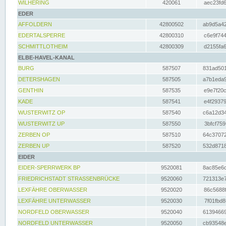
WILHERING
420061
aec23fd6
EDER
AFFOLDERN
42800502
ab9d5a42
EDERTALSPERRE
42800310
c6e9f744
SCHMITTLOTHEIM
42800309
d2155fa6
ELBE-HAVEL-KANAL
BURG
587507
831ad501
DETERSHAGEN
587505
a7b1eda9
GENTHIN
587535
e9e7f20c
KADE
587541
e4f29379
WUSTERWITZ OP
587540
c6a12d34
WUSTERWITZ UP
587550
3bfcf759
ZERBEN OP
587510
64c37072
ZERBEN UP
587520
532d8718
EIDER
EIDER-SPERRWERK BP
9520081
8ac85e6c
FRIEDRICHSTADT STRASSENBRÜCKE
9520060
721313e7
LEXFÄHRE OBERWASSER
9520020
86c5688f
LEXFÄHRE UNTERWASSER
9520030
7f01fbd8
NORDFELD OBERWASSER
9520040
61394669
NORDFELD UNTERWASSER
9520050
cb93548e