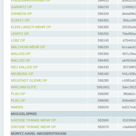
FINDENWIRUNSHIER OP
596410
a5902c55
GARWITZ UP
596230
12499527
GRABOW OP
596330
db4a69b2
GÜRITZ OP
596350
956ce5ff
KLEIN LAASCH WEHR OP
596300
25530a3e
LEWITZ OP
596250
7bbd90ad
LÜBZ OP
596140
d75442cf
MALCHOW WEHR OP
596200
bccaacb3
MALLISS OP
596390
497c29ee
MALLISS UP
596400
a64918a6
NEU KALLISS OP
596430
30739ff3
NEUBURG OP
596160
541c508a
NEUSTADT GLEWE OP
596280
c4381eb3
PARCHIM GÜTE
5961801
3dec3921
PLAU OP
596080
3ffddb2c
PLAU UP
596090
506e6b03
WAREN
596030
bd317edd
MÜGGELSPREE
GROSSE TRÄNKE WEHR OP
582660
81630fdd
GROSSE TRÄNKE WEHR UP
582670
cfad4ee5
MÜRITZ-HAVEL-WASSERSTRASSE