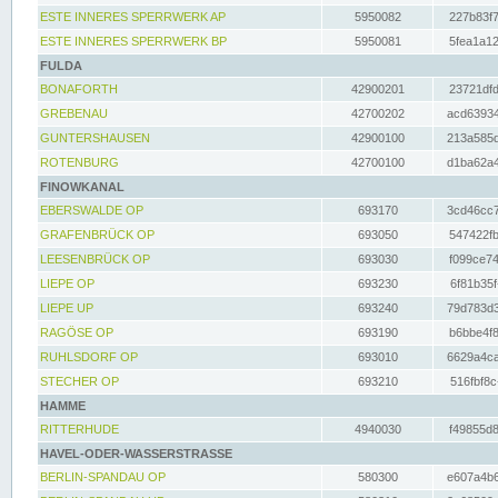
ESTE INNERES SPERRWERK AP
5950082
227b83f7
ESTE INNERES SPERRWERK BP
5950081
5fea1a12
FULDA
BONAFORTH
42900201
23721dfd
GREBENAU
42700202
acd63934
GUNTERSHAUSEN
42900100
213a585d
ROTENBURG
42700100
d1ba62a4
FINOWKANAL
EBERSWALDE OP
693170
3cd46cc7
GRAFENBRÜCK OP
693050
547422fb
LEESENBRÜCK OP
693030
f099ce74
LIEPE OP
693230
6f81b35f
LIEPE UP
693240
79d783d3
RAGÖSE OP
693190
b6bbe4f8
RUHLSDORF OP
693010
6629a4ca
STECHER OP
693210
516fbf8c
HAMME
RITTERHUDE
4940030
f49855d8
HAVEL-ODER-WASSERSTRASSE
BERLIN-SPANDAU OP
580300
e607a4b6