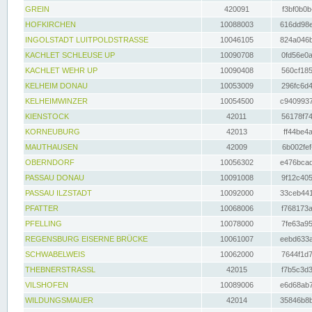
GREIN
420091
f3bf0b0b
HOFKIRCHEN
10088003
616dd98e
INGOLSTADT LUITPOLDSTRASSE
10046105
824a046b
KACHLET SCHLEUSE UP
10090708
0fd56e0a
KACHLET WEHR UP
10090408
560cf185
KELHEIM DONAU
10053009
296fc6d4
KELHEIMWINZER
10054500
c9409937
KIENSTOCK
42011
56178f74
KORNEUBURG
42013
ff44be4a
MAUTHAUSEN
42009
6b002fef
OBERNDORF
10056302
e476bcad
PASSAU DONAU
10091008
9f12c405
PASSAU ILZSTADT
10092000
33ceb441
PFATTER
10068006
f768173a
PFELLING
10078000
7fe63a95
REGENSBURG EISERNE BRÜCKE
10061007
eebd633a
SCHWABELWEIS
10062000
7644f1d7
THEBNERSTRASSL
42015
f7b5c3d3
VILSHOFEN
10089006
e6d68ab7
WILDUNGSMAUER
42014
35846b8b