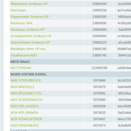
Pleidelsheim Schleuse UP
23800400
6e183f4b
Plochingen
23800100
be7ce40e
Poppenweiler Schleuse UP
23800300
f4854a4c
Rockenau SKA
23800690
4c00a166
Rockenau Schleuse UP
23800680
5ab4f00f
Schwabenheim Schleuse UP
23800800
ec9d3a4d
Untertürkheim Schleuse UP
23800220
a5ca02fb
Wieblingen Wehr UP neu
23800780
66d887a6
Ziegelhausen AMS
23800745
3944c1fd
NEUE MAAS
ROTTERDAM
123456786
a269e3be
NORD-OSTSEE-KANAL
AWK STROHBRÜCK
5970069
0e192297
NOK BREIHOLZ
5970075
4a904d59
NOK BRUNSBÜTTEL
5970091
85fc0dac
NOK DÜKERSWISCH
5970085
3954300d
NOK KIEL AUSSEN
5650068
6dc44585
NOK KIEL BINNEN
5979020
8af24d6a
NOK KÖNIGSFÖRDE
5970067
d0ec2790
NOK RENDSBURG
5970074
8c8afb56