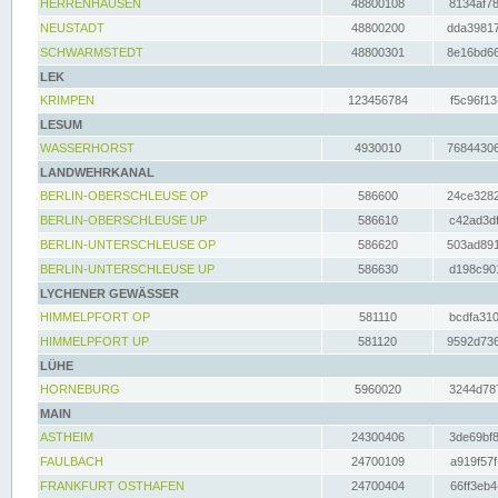
HERRENHAUSEN
48800108
8134af78
NEUSTADT
48800200
dda39817
SCHWARMSTEDT
48800301
8e16bd66
LEK
KRIMPEN
123456784
f5c96f13
LESUM
WASSERHORST
4930010
76844306
LANDWEHRKANAL
BERLIN-OBERSCHLEUSE OP
586600
24ce3282
BERLIN-OBERSCHLEUSE UP
586610
c42ad3df
BERLIN-UNTERSCHLEUSE OP
586620
503ad891
BERLIN-UNTERSCHLEUSE UP
586630
d198c901
LYCHENER GEWÄSSER
HIMMELPFORT OP
581110
bcdfa310
HIMMELPFORT UP
581120
9592d736
LÜHE
HORNEBURG
5960020
3244d787
MAIN
ASTHEIM
24300406
3de69bf8
FAULBACH
24700109
a919f57f
FRANKFURT OSTHAFEN
24700404
66ff3eb4