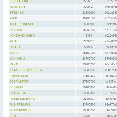
DÜSSELDORF
2750010
8f7e5f92
EMMERICH
2790020
9598e4cb
IFFEZHEIM
23500600
b02be240
KAUB
25700100
1d26e504
KEHL-KRONENHOF
23300900
23af9b02
KOBLENZ
25900700
4c7d796a
KONSTANZ-RHEIN
3329
e020e651
KÖLN
2730010
a6ee8177
LOBITH
2790050
efe13a3d
MAINZ
25100100
a37a9aa3
MANNHEIM
23700700
57090802
MAXAU
23700200
b6c6d5c8
NIERSTEIN-OPPENHEIM
23900600
d28e7ed1
Neuwied Stadt
27100370
dc407f1e
OBERWINTER
27100700
b45359df
OESTRICH
25100300
665be0fe
OTTENHEIM
23300800
787e5d63
PANNERDENSE KOP
2790060
3046493f
PHILIPPSBURG
23700500
88e972e1
PLITTERSDORF
23500700
6b774802
REES
2790010
2f025389