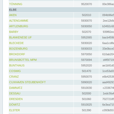
TÖNNING
9520070
00e386ac
ELBE
AKEN
502010
094b96e5
ALTENGAMME
5930070
2ee12b9a
ARTLENBURG
5930050
b3492c68
BARBY
502070
939f82ec
BLANKENESE UF
5952065
bacb459b
BLECKEDE
5930020
6aa1cd8e
BOIZENBURG
5930033
33e0bce0
BROKDORF
5970050
610ab204
BRUNSBÜTTEL MPM
5970094
d4f5f719
BUNTHAUS
5952020
ae1b91d0
COSWIG
501470
1ce53a59
CRANZ
5950070
e6b42536
CUXHAVEN STEUBENHÖFT
5990020
aad49293
DAMNATZ
5910030
c233674f
DESSAU
502000
1edc5fa4
DRESDEN
501060
70272185
DÖMITZ
5910025
6e3ea719
ELSTER
501390
c093b557