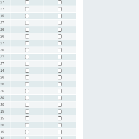
:27
:27
:15
:27
:26
:26
:27
:30
:27
:27
:14
:26
:30
:26
:30
:30
:15
:15
:30
:15
:30