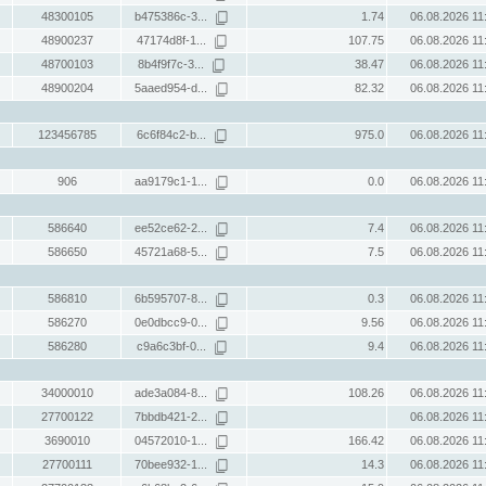
48300105
b475386c-3...
1.74
06.08.2026 11
48900237
47174d8f-1...
107.75
06.08.2026 11
48700103
8b4f9f7c-3...
38.47
06.08.2026 11
48900204
5aaed954-d...
82.32
06.08.2026 11
123456785
6c6f84c2-b...
975.0
06.08.2026 11
906
aa9179c1-1...
0.0
06.08.2026 11
586640
ee52ce62-2...
7.4
06.08.2026 11
586650
45721a68-5...
7.5
06.08.2026 11
586810
6b595707-8...
0.3
06.08.2026 11
586270
0e0dbcc9-0...
9.56
06.08.2026 11
586280
c9a6c3bf-0...
9.4
06.08.2026 11
34000010
ade3a084-8...
108.26
06.08.2026 11
27700122
7bbdb421-2...
06.08.2026 11
3690010
04572010-1...
166.42
06.08.2026 11
27700111
70bee932-1...
14.3
06.08.2026 11