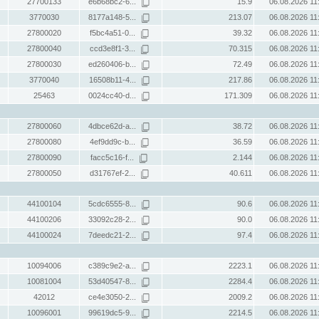
27700133
e6b68bc2-6...
15.9
06.08.2026 11
3770030
8177a148-5...
213.07
06.08.2026 11
27800020
f5bc4a51-0...
39.32
06.08.2026 11
27800040
ccd3e8f1-3...
70.315
06.08.2026 11
27800030
ed260406-b...
72.49
06.08.2026 11
3770040
16508b11-4...
217.86
06.08.2026 11
25463
0024cc40-d...
171.309
06.08.2026 11
27800060
4dbce62d-a...
38.72
06.08.2026 11
27800080
4ef9dd9c-b...
36.59
06.08.2026 11
27800090
facc5c16-f...
2.144
06.08.2026 11
27800050
d31767ef-2...
40.611
06.08.2026 11
44100104
5cdc6555-8...
90.6
06.08.2026 11
44100206
33092c28-2...
90.0
06.08.2026 11
44100024
7deedc21-2...
97.4
06.08.2026 11
10094006
c389c9e2-a...
2223.1
06.08.2026 11
10081004
53d40547-8...
2284.4
06.08.2026 11
42012
ce4e3050-2...
2009.2
06.08.2026 11
10096001
99619dc5-9...
2214.5
06.08.2026 11