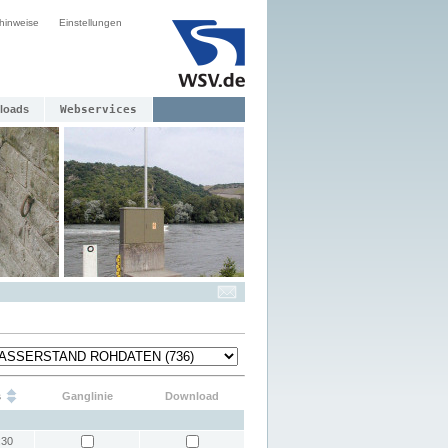
hinweise
Einstellungen
loads
Webservices
s
Ganglinie
Download
:30