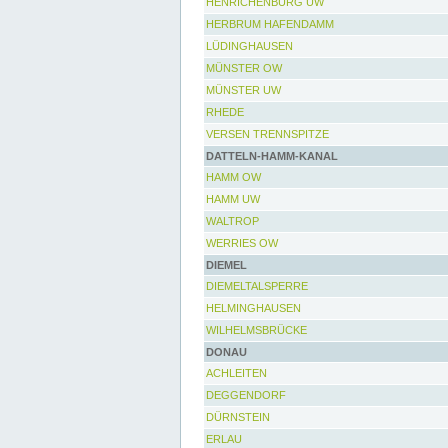
HENRICHENBURG UW
HERBRUM HAFENDAMM
LÜDINGHAUSEN
MÜNSTER OW
MÜNSTER UW
RHEDE
VERSEN TRENNSPITZE
DATTELN-HAMM-KANAL
HAMM OW
HAMM UW
WALTROP
WERRIES OW
DIEMEL
DIEMELTALSPERRE
HELMINGHAUSEN
WILHELMSBRÜCKE
DONAU
ACHLEITEN
DEGGENDORF
DÜRNSTEIN
ERLAU