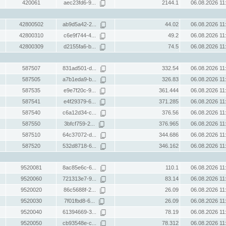
420061
aec23fd6-9...
2144.1
06.08.2026 11
42800502
ab9d5a42-2...
44.02
06.08.2026 11
42800310
c6e9f744-4...
49.2
06.08.2026 11
42800309
d2155fa6-b...
74.5
06.08.2026 11
587507
831ad501-d...
332.54
06.08.2026 11
587505
a7b1eda9-b...
326.83
06.08.2026 11
587535
e9e7f20c-9...
361.444
06.08.2026 11
587541
e4f29379-6...
371.285
06.08.2026 11
587540
c6a12d34-c...
376.56
06.08.2026 11
587550
3bfcf759-2...
376.965
06.08.2026 11
587510
64c37072-d...
344.686
06.08.2026 11
587520
532d8718-6...
346.162
06.08.2026 11
9520081
8ac85e6c-6...
110.1
06.08.2026 11
9520060
721313e7-9...
83.14
06.08.2026 11
9520020
86c5688f-2...
26.09
06.08.2026 11
9520030
7f01fbd8-6...
26.09
06.08.2026 11
9520040
61394669-3...
78.19
06.08.2026 11
9520050
cb93548e-c...
78.312
06.08.2026 11