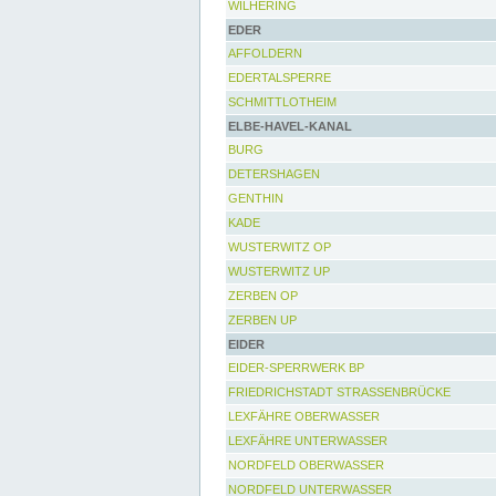
WILHERING
EDER
AFFOLDERN
EDERTALSPERRE
SCHMITTLOTHEIM
ELBE-HAVEL-KANAL
BURG
DETERSHAGEN
GENTHIN
KADE
WUSTERWITZ OP
WUSTERWITZ UP
ZERBEN OP
ZERBEN UP
EIDER
EIDER-SPERRWERK BP
FRIEDRICHSTADT STRASSENBRÜCKE
LEXFÄHRE OBERWASSER
LEXFÄHRE UNTERWASSER
NORDFELD OBERWASSER
NORDFELD UNTERWASSER