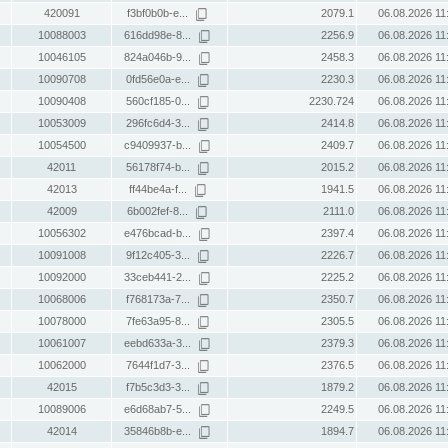
420091
f3bf0b0b-e...
2079.1
06.08.2026 11
10088003
616dd98e-8...
2256.9
06.08.2026 11
10046105
824a046b-9...
2458.3
06.08.2026 11
10090708
0fd56e0a-e...
2230.3
06.08.2026 11
10090408
560cf185-0...
2230.724
06.08.2026 11
10053009
296fc6d4-3...
2414.8
06.08.2026 11
10054500
c9409937-b...
2409.7
06.08.2026 11
42011
56178f74-b...
2015.2
06.08.2026 11
42013
ff44be4a-f...
1941.5
06.08.2026 11
42009
6b002fef-8...
2111.0
06.08.2026 11
10056302
e476bcad-b...
2397.4
06.08.2026 11
10091008
9f12c405-3...
2226.7
06.08.2026 11
10092000
33ceb441-2...
2225.2
06.08.2026 11
10068006
f768173a-7...
2350.7
06.08.2026 11
10078000
7fe63a95-8...
2305.5
06.08.2026 11
10061007
eebd633a-3...
2379.3
06.08.2026 11
10062000
7644f1d7-3...
2376.5
06.08.2026 11
42015
f7b5c3d3-3...
1879.2
06.08.2026 11
10089006
e6d68ab7-5...
2249.5
06.08.2026 11
42014
35846b8b-e...
1894.7
06.08.2026 11