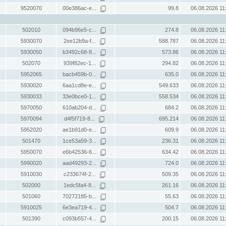
9520070
00e386ac-e...
99.8
06.08.2026 11
502010
094b96e5-c...
274.8
06.08.2026 11
5930070
2ee12b9a-f...
588.787
06.08.2026 11
5930050
b3492c68-8...
573.86
06.08.2026 11
502070
939f82ec-1...
294.82
06.08.2026 11
5952065
bacb459b-0...
635.0
06.08.2026 11
5930020
6aa1cd8e-e...
549.633
06.08.2026 11
5930033
33e0bce0-1...
558.534
06.08.2026 11
5970050
610ab204-d...
684.2
06.08.2026 11
5970094
d4f5f719-8...
695.214
06.08.2026 11
5952020
ae1b91d0-e...
609.9
06.08.2026 11
501470
1ce53a59-3...
236.31
06.08.2026 11
5950070
e6b42536-6...
634.42
06.08.2026 11
5990020
aad49293-2...
724.0
06.08.2026 11
5910030
c233674f-2...
509.35
06.08.2026 11
502000
1edc5fa4-8...
261.16
06.08.2026 11
501060
70272185-b...
55.63
06.08.2026 11
5910025
6e3ea719-4...
504.7
06.08.2026 11
501390
c093b557-4...
200.15
06.08.2026 11