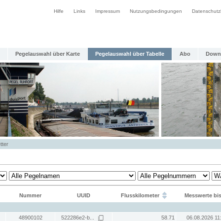
Hilfe
Links
Impressum
Nutzungsbedingungen
Datenschutz
Pegelauswahl über Karte
Pegelauswahl über Tabelle
Abo
Down
tter
Nummer
UUID
Flusskilometer
Messwerte bi
48900102
522286e2-b...
58.71
06.08.2026 11