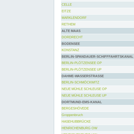
CELLE
EITZE
MARKLENDORF
RETHEM
ALTE MAAS
DORDRECHT
BODENSEE
KONSTANZ
BERLIN-SPANDAUER-SCHIFFFAHRTSKANAL
BERLIN-PLÖTZENSEE OP
BERLIN-PLÖTZENSEE UP
DAHME-WASSERSTRASSE
BERLIN-SCHMÖCKWITZ
NEUE MÜHLE SCHLEUSE OP
NEUE MÜHLE SCHLEUSE UP
DORTMUND-EMS-KANAL
BERGESHÖVEDE
Groppenbruch
HASEHUBBRÜCKE
HENRICHENBURG OW