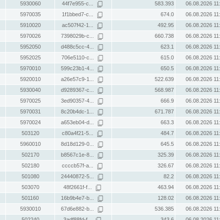
5930060
44f7e955-c...
583.393
06.08.2026 11
5970035
1f1bbed7-c...
674.0
06.08.2026 11
5910020
ac507f42-1...
492.95
06.08.2026 11
5970026
7398029b-c...
660.738
06.08.2026 11
5952050
d488c5cc-4...
623.1
06.08.2026 11
5952025
706e5110-c...
615.0
06.08.2026 11
5970010
599c23b1-4...
650.5
06.08.2026 11
5920010
a26e57c9-1...
522.639
06.08.2026 11
5930040
d9289367-c...
568.987
06.08.2026 11
5970025
3ed90357-4...
666.9
06.08.2026 11
5970031
8c20b4dc-1...
671.787
06.08.2026 11
5970024
a653eb04-d...
663.3
06.08.2026 11
503120
c80a4f21-5...
484.7
06.08.2026 11
5960010
8d18d129-0...
645.5
06.08.2026 11
502170
b8567c1e-8...
325.39
06.08.2026 11
502180
ccccb57f-a...
326.67
06.08.2026 11
501080
24440872-5...
82.2
06.08.2026 11
503070
48f2661f-f...
463.94
06.08.2026 11
501160
16b9b4e7-b...
128.02
06.08.2026 11
5930010
67d6e882-b...
536.385
06.08.2026 11
502240
3adf88fd-f...
343.6
06.08.2026 11