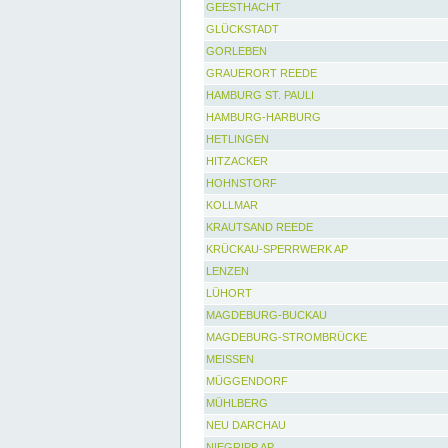
GEESTHACHT
GLÜCKSTADT
GORLEBEN
GRAUERORT REEDE
HAMBURG ST. PAULI
HAMBURG-HARBURG
HETLINGEN
HITZACKER
HOHNSTORF
KOLLMAR
KRAUTSAND REEDE
KRÜCKAU-SPERRWERK AP
LENZEN
LÜHORT
MAGDEBURG-BUCKAU
MAGDEBURG-STROMBRÜCKE
MEISSEN
MÜGGENDORF
MÜHLBERG
NEU DARCHAU
NIEGRIPP AP