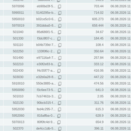
5970096
eb90bd3f-5...
703.44
06.08.2026 11
5990011
5140295e-b...
714.02
06.08.2026 11
5950010
b02ce5c0-6...
605.273
06.08.2026 11
5970019
391bbba5-8...
658.444
06.08.2026 11
501040
85d686f1-5...
34.67
06.08.2026 11
501330
f3dc8f07-c...
184.45
06.08.2026 11
501110
b04b739d-7...
108.4
06.08.2026 11
502250
133f0f6c-2...
350.64
06.08.2026 11
501490
e97116a4-7...
257.84
06.08.2026 11
502210
e30f2e83-b...
333.12
06.08.2026 11
502430
f4c55f77-a...
416.06
06.08.2026 11
503030
e32b0a28-8...
447.22
06.08.2026 11
5910010
550e3885-a...
474.56
06.08.2026 11
5950090
f3c6ee73-5...
641.0
06.08.2026 11
501010
7cb7461b-3...
2.05
06.08.2026 11
502130
90bcb315-f...
311.76
06.08.2026 11
5952030
fed4c295-7...
615.3
06.08.2026 11
5952060
816affba-0...
628.9
06.08.2026 11
5970013
80f0fc4d-9...
654.9
06.08.2026 11
502370
de4cc1db-5...
396.11
06.08.2026 11