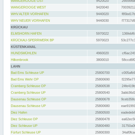
WANGEROOGE OST
9420020
26656fda
WANGEROOGE WEST
9420040
70039212
WHV ALTER VORHAFEN
9440020
f85bd17b
WHV NEUER VORHAFEN
9440030
f77317d9
KRÜCKAU
ELMSHORN HAFEN
5970022
136febf6
KRÜCKAU-SPERRWERK BP
5970023
53c277c3
KÜSTENKANAL
HUNDSMÜHLEN
4960020
cf6ac249
Hilkenbrook
3800010
58ccd6f0
LAHN
Bad Ems Schleuse UP
25800700
c005afb9
Bad Ems Wehr OP
25800690
f2295e77
Cramberg Schleuse OP
25800538
24fe419b
Cramberg Schleuse UP
25800540
3abb36d1
Dausenau Schleuse OP
25800678
9ceb358c
Dausenau Schleuse UP
25800680
eae91991
Diez Hafen
25800500
eadedeb6
Diez Schleuse OP
25800478
ea62ec5f
Diez Schleuse UP
25800480
31750a0f
Fürfurt Schleuse UP
25800300
34af0fca