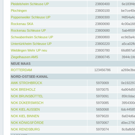
Pleidelsheim Schleuse UP
23800400
6e183f4b
Plochingen
23800100
be7ce40e
Poppenweiler Schleuse UP
23800300
f4854a4c
Rockenau SKA
23800690
4c00a166
Rockenau Schleuse UP
23800680
5ab4f00f
Schwabenheim Schleuse UP
23800800
ec9d3a4d
Untertürkheim Schleuse UP
23800220
a5ca02fb
Wieblingen Wehr UP neu
23800780
66d887a6
Ziegelhausen AMS
23800745
3944c1fd
NEUE MAAS
ROTTERDAM
123456786
a269e3be
NORD-OSTSEE-KANAL
AWK STROHBRÜCK
5970069
0e192297
NOK BREIHOLZ
5970075
4a904d59
NOK BRUNSBÜTTEL
5970091
85fc0dac
NOK DÜKERSWISCH
5970085
3954300d
NOK KIEL AUSSEN
5650068
6dc44585
NOK KIEL BINNEN
5979020
8af24d6a
NOK KÖNIGSFÖRDE
5970067
d0ec2790
NOK RENDSBURG
5970074
8c8afb56