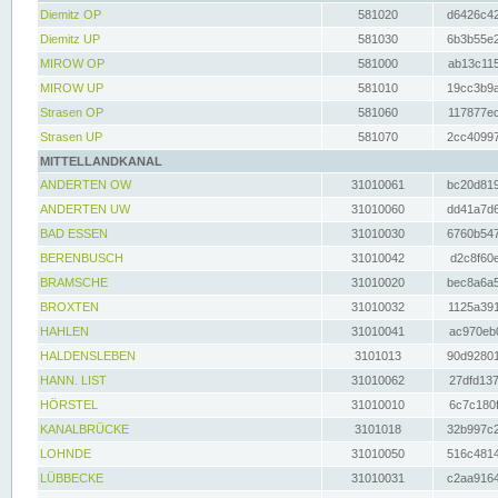
Diemitz OP
581020
d6426c42
Diemitz UP
581030
6b3b55e2
MIROW OP
581000
ab13c115
MIROW UP
581010
19cc3b9a
Strasen OP
581060
117877ec
Strasen UP
581070
2cc40997
MITTELLANDKANAL
ANDERTEN OW
31010061
bc20d819
ANDERTEN UW
31010060
dd41a7d6
BAD ESSEN
31010030
6760b547
BERENBUSCH
31010042
d2c8f60e
BRAMSCHE
31010020
bec8a6a5
BROXTEN
31010032
1125a391
HAHLEN
31010041
ac970eb0
HALDENSLEBEN
3101013
90d92801
HANN. LIST
31010062
27dfd137
HÖRSTEL
31010010
6c7c180f
KANALBRÜCKE
3101018
32b997c2
LOHNDE
31010050
516c4814
LÜBBECKE
31010031
c2aa9164