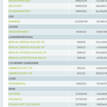
HERRENHAUSEN
48800108
8134af78
NEUSTADT
48800200
dda39817
SCHWARMSTEDT
48800301
8e16bd66
LEK
KRIMPEN
123456784
f5c96f13
LESUM
WASSERHORST
4930010
76844306
LANDWEHRKANAL
BERLIN-OBERSCHLEUSE OP
586600
24ce3282
BERLIN-OBERSCHLEUSE UP
586610
c42ad3df
BERLIN-UNTERSCHLEUSE OP
586620
503ad891
BERLIN-UNTERSCHLEUSE UP
586630
d198c901
LYCHENER GEWÄSSER
HIMMELPFORT OP
581110
bcdfa310
HIMMELPFORT UP
581120
9592d736
LÜHE
HORNEBURG
5960020
3244d787
MAIN
ASTHEIM
24300406
3de69bf8
FAULBACH
24700109
a919f57f
FRANKFURT OSTHAFEN
24700404
66ff3eb4