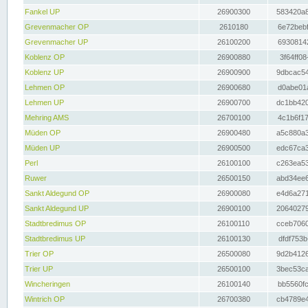
Fankel UP
26900300
583420a8
Grevenmacher OP
2610180
6e72bebf
Grevenmacher UP
26100200
69308142
Koblenz OP
26900880
3f64ff08
Koblenz UP
26900900
9dbcac54
Lehmen OP
26900680
d0abe01a
Lehmen UP
26900700
dc1bb420
Mehring AMS
26700100
4c1b6f17
Müden OP
26900480
a5c880a3
Müden UP
26900500
edc67ca3
Perl
26100100
c263ea53
Ruwer
26500150
abd34ee6
Sankt Aldegund OP
26900080
e4d6a271
Sankt Aldegund UP
26900100
20640279
Stadtbredimus OP
26100110
cceb7060
Stadtbredimus UP
26100130
dfdf753b
Trier OP
26500080
9d2b4126
Trier UP
26500100
3bec53ca
Wincheringen
26100140
bb5560fc
Wintrich OP
26700380
cb4789e4