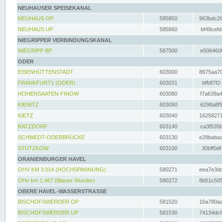
NEUHAUSER SPEISEKANAL
NEUHAUS OP
585850
963bdc26
NEUHAUS UP
585860
bf48cefd
NIEGRIPPER VERBINDUNGSKANAL
NIEGRIPP BP
587500
e506460f
ODER
EISENHÜTTENSTADT
603000
8675aa70
FRANKFURT1 (ODER)
603031
bffdf7f2
HOHENSAATEN-FINOW
603080
f7a639a4
KIENITZ
603050
6298a8f9
KIETZ
603040
16258271
RATZDORF
603140
ca3f535b
SCHWEDT-ODERBRÜCKE
603130
e28babaa
STÜTZKOW
603100
30bff0df
ORANIENBURGER HAVEL
OHV KM 3.014 (HOCHSPANNUNG)
580271
eea7e3dc
OHv km 1.467 (Blaues Wunder)
580272
8b51c505
OBERE HAVEL-WASSERSTRASSE
BISCHOFSWERDER OP
581520
16a780aa
BISCHOFSWERDER UP
581530
74134dc6