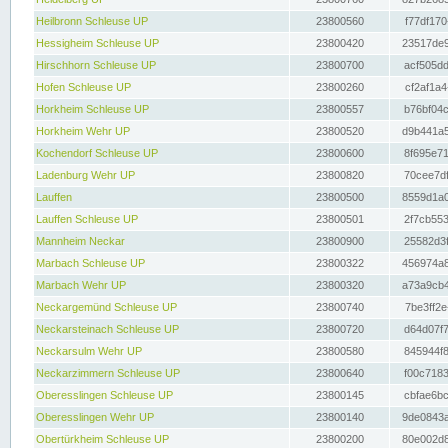
Heilbronn Schleuse UP
23800560
f77df170
Hessigheim Schleuse UP
23800420
23517de9
Hirschhorn Schleuse UP
23800700
acf505dd
Hofen Schleuse UP
23800260
cf2af1a4
Horkheim Schleuse UP
23800557
b76bf04c
Horkheim Wehr UP
23800520
d9b441a5
Kochendorf Schleuse UP
23800600
8f695e71
Ladenburg Wehr UP
23800820
70cee7df
Lauffen
23800500
8559d1a0
Lauffen Schleuse UP
23800501
2f7cb553
Mannheim Neckar
23800900
25582d3f
Marbach Schleuse UP
23800322
456974a8
Marbach Wehr UP
23800320
a73a9cb4
Neckargemünd Schleuse UP
23800740
7be3ff2e
Neckarsteinach Schleuse UP
23800720
d64d07f7
Neckarsulm Wehr UP
23800580
845944f8
Neckarzimmern Schleuse UP
23800640
f00c7183
Oberesslingen Schleuse UP
23800145
cbfae6bc
Oberesslingen Wehr UP
23800140
9de0843a
Obertürkheim Schleuse UP
23800200
80e002d8