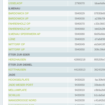
IJSSELKOP
2790070
bbaefa8e
ILMENAU
BARDOWICK OP
5940029
07830b68
BARDOWICK UP
5940030
a238b70f
FAHRENHOLZ OP
5940070
c33c3667
FAHRENHOLZ UP
5940060
bb62b28f
ILMENAU SPERRWERK AP
5940080
6b05e8dc
LÜNE
5940020
d7a8df36
WITTORF OP
5940049
eb3d4195
WITTORF UP
5940050
308c39b6
ITTER ZUR EDER
HERZHAUSEN
42800218
855205e7
ITTER ZUR DIEMEL
KOTTHAUSEN
44100013
36243256
JADE
HOOKSIELPLATE
9430020
fac30fe9
JADE-WESER-PORT
9430050
33bdec83
MELLUMPLATE
9420010
c8b9a2b6
SCHILLIG
9430030
b1cda5a0
WANGEROOGE NORD
9420030
c41d42b1