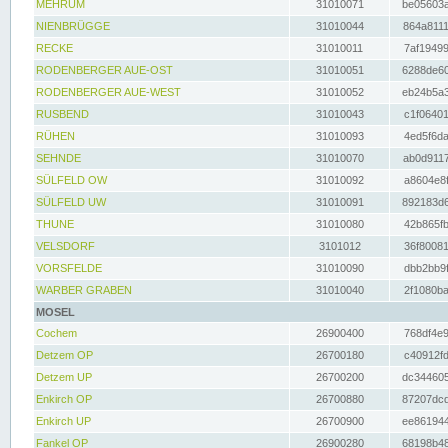
MEHRUM
31010071
be05603a
NIENBRÜGGE
31010044
864a8111
RECKE
31010011
7af19499
RODENBERGER AUE-OST
31010051
6288de60
RODENBERGER AUE-WEST
31010052
eb24b5a3
RUSBEND
31010043
c1f06401
RÜHEN
31010093
4ed5f6da
SEHNDE
31010070
ab0d9117
SÜLFELD OW
31010092
a8604e8f
SÜLFELD UW
31010091
892183d6
THUNE
31010080
42b865fb
VELSDORF
3101012
36f80081
VORSFELDE
31010090
dbb2bb9f
WARBER GRABEN
31010040
2f1080ba
MOSEL
Cochem
26900400
768df4e9
Detzem OP
26700180
c40912fd
Detzem UP
26700200
dc344605
Enkirch OP
26700880
87207dcd
Enkirch UP
26700900
ee861944
Fankel OP
26900280
68198b48