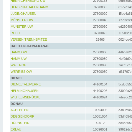
HENRICHENBURG UW
27700133
e6b68bc2
HERBRUM HAFENDAMM
3770030
8177a148
LÜDINGHAUSEN
27800020
f5bc4a51
MÜNSTER OW
27800040
ccd3e8f1
MÜNSTER UW
27800030
ed260406
RHEDE
3770040
16508b11
VERSEN TRENNSPITZE
25463
0024cc40
DATTELN-HAMM-KANAL
HAMM OW
27800060
4dbce62d
HAMM UW
27800080
4ef9dd9c
WALTROP
27800090
facc5c16
WERRIES OW
27800050
d31767ef
DIEMEL
DIEMELTALSPERRE
44100104
5cdc6555
HELMINGHAUSEN
44100206
33092c28
WILHELMSBRÜCKE
44100024
7deedc21
DONAU
ACHLEITEN
10094006
c389c9e2
DEGGENDORF
10081004
53d40547
DÜRNSTEIN
42012
ce4e3050
ERLAU
10096001
99619dc5