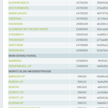
KLEINHEUBACH
24700200
355b02d2
KROTZENBURG
24700335
27eed51b
MAINFLINGEN
24700325
4627475d
OBERNAU
24700302
3c7cfb10
RAUNHEIM
24900108
db1684c1
SCHWEINFURT NEUER HAFEN
24300304
42ecae60
STEINBACH
24500100
1ed983c3
TRUNSTADT
24300202
a77aad00
WERTHEIM
24709089
0e065a22
WÜRZBURG
24300600
915d76e1
MAIN-DONAU-KANAL
BAMBERG
24300042
ff02f181
RIEDENBURG_UP
13409200
4a69e82e
MÜRITZ-ELDE-WASSERSTRASSE
BARKOW OP
596100
06d86c6b
BOBZIN OP
596120
faefa284
BUROW
5961601
a68cf527
DÖMITZ OP
596450
ec8188ee
DÖMITZ UP
596460
ad3a51da
ELDENA OP
596370
0fab94c7