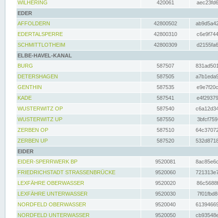
WILHERING
420061
aec23fd6
EDER
AFFOLDERN
42800502
ab9d5a42
EDERTALSPERRE
42800310
c6e9f744
SCHMITTLOTHEIM
42800309
d2155fa6
ELBE-HAVEL-KANAL
BURG
587507
831ad501
DETERSHAGEN
587505
a7b1eda9
GENTHIN
587535
e9e7f20c
KADE
587541
e4f29379
WUSTERWITZ OP
587540
c6a12d34
WUSTERWITZ UP
587550
3bfcf759
ZERBEN OP
587510
64c37072
ZERBEN UP
587520
532d8718
EIDER
EIDER-SPERRWERK BP
9520081
8ac85e6c
FRIEDRICHSTADT STRASSENBRÜCKE
9520060
721313e7
LEXFÄHRE OBERWASSER
9520020
86c5688f
LEXFÄHRE UNTERWASSER
9520030
7f01fbd8
NORDFELD OBERWASSER
9520040
61394669
NORDFELD UNTERWASSER
9520050
cb93548e