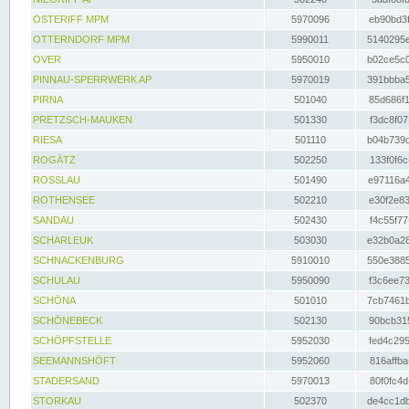
OSTERIFF MPM
5970096
eb90bd3f
OTTERNDORF MPM
5990011
5140295e
OVER
5950010
b02ce5c0
PINNAU-SPERRWERK AP
5970019
391bbba5
PIRNA
501040
85d686f1
PRETZSCH-MAUKEN
501330
f3dc8f07
RIESA
501110
b04b739d
ROGÄTZ
502250
133f0f6c
ROSSLAU
501490
e97116a4
ROTHENSEE
502210
e30f2e83
SANDAU
502430
f4c55f77
SCHARLEUK
503030
e32b0a28
SCHNACKENBURG
5910010
550e3885
SCHULAU
5950090
f3c6ee73
SCHÖNA
501010
7cb7461b
SCHÖNEBECK
502130
90bcb315
SCHÖPFSTELLE
5952030
fed4c295
SEEMANNSHÖFT
5952060
816affba
STADERSAND
5970013
80f0fc4d
STORKAU
502370
de4cc1db