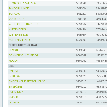
STÖR-SPERRWERK AP
5970041
d9acdbec
TANGERMÜNDE
502350
13e91b77
TORGAU
501261
83bbaedb
VOCKERODE
501480
ae93f2a5
WEHR GEESTHACHT UP
5930062
0f7f58a8
WITTENBERG
501420
070b1eb4
WITTENBERGE
503050
cbf3cd49
ZOLLENSPIEKER
5930090
3de8ea26
ELBE-LÜBECK-KANAL
BÜSSAU UP
9669040
bf7bb8e8
DONNERSCHLEUSE OP
9660049
45634232
MÖLLN
9660050
46644438
EMS
DALUM
3550040
ad357e52
DUKEGAT
3990020
7753c1fa
EMDEN NEUE SEESCHLEUSE
3970010
edfdf747
EMSHÖRN
9340010
c8af067c
FUESTRUP
3310010
3a8ed45f
KNOCK
3990010
438b565e
LEERORT
3910010
abb23dad