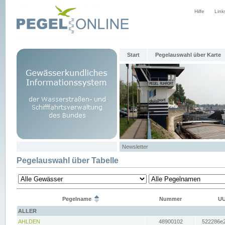
Hilfe
Link
Start
Pegelauswahl über Karte
Newsletter
Pegelauswahl über Tabelle
Pegelname
Nummer
UU
ALLER
AHLDEN
48900102
522286e2