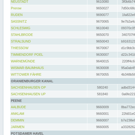
NEUSTADT
9610080
3f0b6b74
Prerow
9650027
7d50c68c
RUDEN
9690077
1fa822e6
SASSNITZ
9670065
9e7b2a4d
SCHLESWIG
9610040
09370c05
STAHLBRODE
9650070
340707f4
STRALSUND
9650043
b9163121
THIESSOW
9670067
d1c9bb3c
TIMMENDORF POEL
9630007
d22c341b
WARNEMÜNDE
9640015
220ff4c6
WISMAR-BAUMHAUS
9630008
95a0ab45
WITTOWER FÄHRE
9670055
4b348b56
ORANIENBURGER KANAL
SACHSENHAUSEN OP
580240
adbd3144
SACHSENHAUSEN UP
581840
0a6fe221
PEENE
AALBUDE
9660009
8ba772ed
ANKLAM
9660001
22fd01e0
DEMMIN
9660007
b7e238e8
JARMEN
9660005
a3328262
POTSDAMER HAVEL