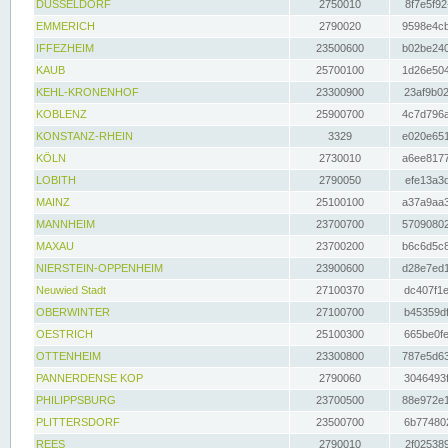
DÜSSELDORF
2750010
8f7e5f92
EMMERICH
2790020
9598e4cb
IFFEZHEIM
23500600
b02be240
KAUB
25700100
1d26e504
KEHL-KRONENHOF
23300900
23af9b02
KOBLENZ
25900700
4c7d796a
KONSTANZ-RHEIN
3329
e020e651
KÖLN
2730010
a6ee8177
LOBITH
2790050
efe13a3d
MAINZ
25100100
a37a9aa3
MANNHEIM
23700700
57090802
MAXAU
23700200
b6c6d5c8
NIERSTEIN-OPPENHEIM
23900600
d28e7ed1
Neuwied Stadt
27100370
dc407f1e
OBERWINTER
27100700
b45359df
OESTRICH
25100300
665be0fe
OTTENHEIM
23300800
787e5d63
PANNERDENSE KOP
2790060
3046493f
PHILIPPSBURG
23700500
88e972e1
PLITTERSDORF
23500700
6b774802
REES
2790010
2f025389