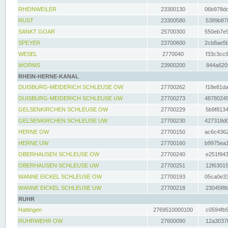
RHEINWEILER
23300130
06b978dd
RUST
23300580
5389b878
SANKT GOAR
25700300
550eb7e9
SPEYER
23700600
2cb8ae5b
WESEL
2770040
f33c3cc9
WORMS
23900200
844a620f
RHEIN-HERNE-KANAL
DUISBURG-MEIDERICH SCHLEUSE OW
27700262
f18e81da
DUISBURG-MEIDERICH SCHLEUSE UW
27700273
48780245
GELSENKIRCHEN SCHLEUSE OW
27700229
5b9f8134
GELSENKIRCHEN SCHLEUSE UW
27700230
427318d0
HERNE OW
27700150
ac6c4362
HERNE UW
27700160
b9975ea1
OBERHAUSEN SCHLEUSE OW
27700240
e251f943
OBERHAUSEN SCHLEUSE UW
27700251
12f63015
WANNE EICKEL SCHLEUSE OW
27700193
05ca0e33
WANNE EICKEL SCHLEUSE UW
27700218
23045f8b
RUHR
Hattingen
2769510000100
c0594fb5
RUHRWEHR OW
27600090
12a3037f