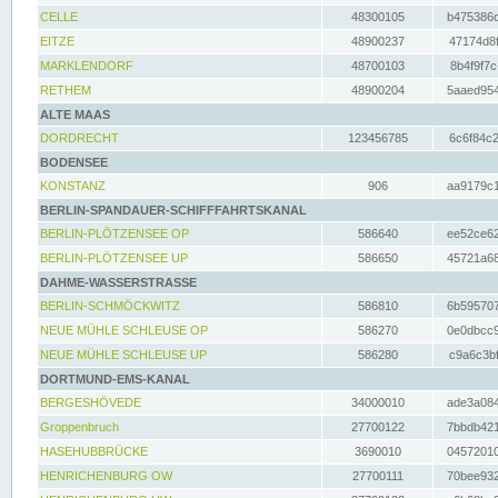
CELLE
48300105
b475386c
EITZE
48900237
47174d8f
MARKLENDORF
48700103
8b4f9f7c
RETHEM
48900204
5aaed954
ALTE MAAS
DORDRECHT
123456785
6c6f84c2
BODENSEE
KONSTANZ
906
aa9179c1
BERLIN-SPANDAUER-SCHIFFFAHRTSKANAL
BERLIN-PLÖTZENSEE OP
586640
ee52ce62
BERLIN-PLÖTZENSEE UP
586650
45721a68
DAHME-WASSERSTRASSE
BERLIN-SCHMÖCKWITZ
586810
6b595707
NEUE MÜHLE SCHLEUSE OP
586270
0e0dbcc9
NEUE MÜHLE SCHLEUSE UP
586280
c9a6c3bf
DORTMUND-EMS-KANAL
BERGESHÖVEDE
34000010
ade3a084
Groppenbruch
27700122
7bbdb421
HASEHUBBRÜCKE
3690010
04572010
HENRICHENBURG OW
27700111
70bee932