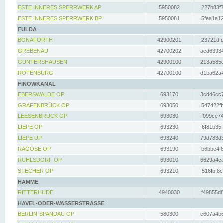
ESTE INNERES SPERRWERK AP
5950082
227b83f7
ESTE INNERES SPERRWERK BP
5950081
5fea1a12
FULDA
BONAFORTH
42900201
23721dfd
GREBENAU
42700202
acd63934
GUNTERSHAUSEN
42900100
213a585d
ROTENBURG
42700100
d1ba62a4
FINOWKANAL
EBERSWALDE OP
693170
3cd46cc7
GRAFENBRÜCK OP
693050
547422fb
LEESENBRÜCK OP
693030
f099ce74
LIEPE OP
693230
6f81b35f
LIEPE UP
693240
79d783d3
RAGÖSE OP
693190
b6bbe4f8
RUHLSDORF OP
693010
6629a4ca
STECHER OP
693210
516fbf8c
HAMME
RITTERHUDE
4940030
f49855d8
HAVEL-ODER-WASSERSTRASSE
BERLIN-SPANDAU OP
580300
e607a4b6