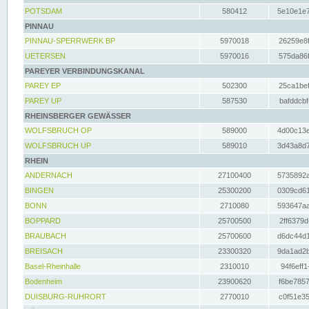
POTSDAM
580412
5e10e1e7
PINNAU
PINNAU-SPERRWERK BP
5970018
26259e8f
UETERSEN
5970016
575da86f
PAREYER VERBINDUNGSKANAL
PAREY EP
502300
25ca1bef
PAREY UP
587530
bafddcbf
RHEINSBERGER GEWÄSSER
WOLFSBRUCH OP
589000
4d00c13e
WOLFSBRUCH UP
589010
3d43a8d7
RHEIN
ANDERNACH
27100400
5735892a
BINGEN
25300200
0309cd61
BONN
2710080
593647aa
BOPPARD
25700500
2ff6379d
BRAUBACH
25700600
d6dc44d1
BREISACH
23300320
9da1ad2b
Basel-Rheinhalle
2310010
94f6eff1
Bodenheim
23900620
f6be7857
DUISBURG-RUHRORT
2770010
c0f51e35