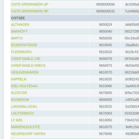
OSTE-SPERRWERK AP
9000000590
8c3295dc
OSTE-SPERRWERK BP
9000000532
7cb4566b
OSTSEE
ALTHAGEN
9650024
b8d05bf9
BARHÖFT
9650040
09227288
BARTH
9650030
00c33ed9
ECKERNFÖRDE
9610045
1faa9b2c
FLENSBURG
9610010
9e19c411
GREIFSWALD OIE
9690078
087b6386
GREIFSWALD-WIECK
9650073
6b53ef42
HEILIGENHAFEN
9610070
06219dd9
KAPPELN
9610035
b09f2243
KIEL-HOLTENAU
9610066
3ad4013f
KLOSTER
9670050
905e7328
KOSEROW
9690093
c0f33a36
LANGBALLIGAU
9610015
5a33bf14
LAUTERBACH
9670063
91922b9b
LT KIEL
9610050
736437d7
MARIENLEUCHTE
9610075
8effc15d
NEUENDORF HAFEN
9670046
492f85b8