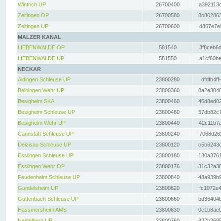
Wintrich UP
26700400
a392113c
Zeltingen OP
26700580
8b802863
Zeltingen UP
26700600
d867e7e9
MALZER KANAL
LIEBENWALDE OP
581540
3f8ceb6d
LIEBENWALDE UP
581550
a1cf60be
NECKAR
Aldingen Schleuse UP
23800280
dfdfb4ff
Beihingen Wehr UP
23800360
8a2e3048
Besigheim SKA
23800460
46d8ed02
Besigheim Schleuse UP
23800480
57db82c7
Besigheim Wehr UP
23800440
42c11b7a
Cannstatt Schleuse UP
23800240
7068d262
Deizisau Schleuse UP
23800120
c5b6243d
Esslingen Schleuse UP
23800180
130a3761
Esslingen Wehr OP
23800176
31c32a38
Feudenheim Schleuse UP
23800840
48a939b9
Gundelsheim UP
23800620
fc1072e4
Guttenbach Schleuse UP
23800660
bd36404b
Hassmersheim AMS
23800630
0e1b8ae0
Heidelberg UP
23800760
827b2685