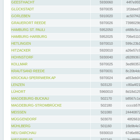
GEESTHACHT
5930060
44f7e955
GLÜCKSTADT
5970035
1f1bbed7
GORLEBEN
5910020
ac507f42
GRAUERORT REEDE
5970026
7398029b
HAMBURG ST. PAULI
5952050
d488c5cc
HAMBURG-HARBURG
5952025
706e5110
HETLINGEN
5970010
599c23b1
HITZACKER
5920010
a26e57c9
HOHNSTORF
5930040
d9289367
KOLLMAR
5970025
3ed90357
KRAUTSAND REEDE
5970031
8c20b4dc
KRÜCKAU-SPERRWERK AP
5970024
a653eb04
LENZEN
503120
c80a4f21
LÜHORT
5960010
8d18d129
MAGDEBURG-BUCKAU
502170
b8567c1e
MAGDEBURG-STROMBRÜCKE
502180
ccccb57f
MEISSEN
501080
24440872
MÜGGENDORF
503070
48f2661f
MÜHLBERG
501160
16b9b4e7
NEU DARCHAU
5930010
67d6e882
NIEGRIPP AP
502240
3adf88fd