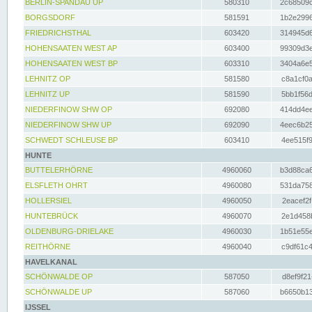
BERLIN-SPANDAU UP
580310
2c68509c
BORGSDORF
581591
1b2e2996
FRIEDRICHSTHAL
603420
314945d6
HOHENSAATEN WEST AP
603400
99309d3e
HOHENSAATEN WEST BP
603310
3404a6e5
LEHNITZ OP
581580
c8a1cf0a
LEHNITZ UP
581590
5bb1f56d
NIEDERFINOW SHW OP
692080
414dd4ee
NIEDERFINOW SHW UP
692090
4eec6b25
SCHWEDT SCHLEUSE BP
603410
4ee515f9
HUNTE
BUTTELERHÖRNE
4960060
b3d88ca6
ELSFLETH OHRT
4960080
531da758
HOLLERSIEL
4960050
2eacef2f
HUNTEBRÜCK
4960070
2e1d458b
OLDENBURG-DRIELAKE
4960030
1b51e55e
REITHÖRNE
4960040
c9df61c4
HAVELKANAL
SCHÖNWALDE OP
587050
d8ef9f21
SCHÖNWALDE UP
587060
b6650b13
IJSSEL