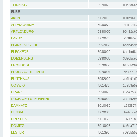
TÖNNING
9520070
00e386ac
ELBE
AKEN
502010
094b96e5
ALTENGAMME
5930070
2ee12b9a
ARTLENBURG
5930050
b3492c68
BARBY
502070
939f82ec
BLANKENESE UF
5952065
bacb459b
BLECKEDE
5930020
6aa1cd8e
BOIZENBURG
5930033
33e0bce0
BROKDORF
5970050
610ab204
BRUNSBÜTTEL MPM
5970094
d4f5f719
BUNTHAUS
5952020
ae1b91d0
COSWIG
501470
1ce53a59
CRANZ
5950070
e6b42536
CUXHAVEN STEUBENHÖFT
5990020
aad49293
DAMNATZ
5910030
c233674f
DESSAU
502000
1edc5fa4
DRESDEN
501060
70272185
DÖMITZ
5910025
6e3ea719
ELSTER
501390
c093b557