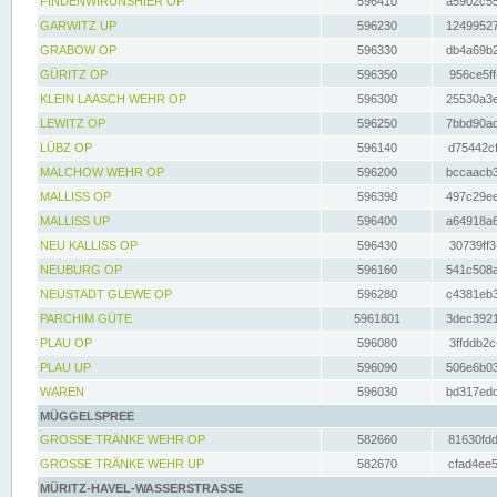
FINDENWIRUNSHIER OP
596410
a5902c55
GARWITZ UP
596230
12499527
GRABOW OP
596330
db4a69b2
GÜRITZ OP
596350
956ce5ff
KLEIN LAASCH WEHR OP
596300
25530a3e
LEWITZ OP
596250
7bbd90ad
LÜBZ OP
596140
d75442cf
MALCHOW WEHR OP
596200
bccaacb3
MALLISS OP
596390
497c29ee
MALLISS UP
596400
a64918a6
NEU KALLISS OP
596430
30739ff3
NEUBURG OP
596160
541c508a
NEUSTADT GLEWE OP
596280
c4381eb3
PARCHIM GÜTE
5961801
3dec3921
PLAU OP
596080
3ffddb2c
PLAU UP
596090
506e6b03
WAREN
596030
bd317edd
MÜGGELSPREE
GROSSE TRÄNKE WEHR OP
582660
81630fdd
GROSSE TRÄNKE WEHR UP
582670
cfad4ee5
MÜRITZ-HAVEL-WASSERSTRASSE