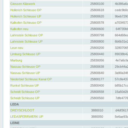
Giessen Klärwerk
25800100
4b386a6a
Hollerich Schleuse OP
25800618
cedc9b0c
Hollerich Schleuse UP
25800620
9beb7290
Kalkofen Schleuse OP
25800578
a7034573
Kalkofen neu
25800600
64f735fd
Lahnstein Schleuse OP
25800798
664d68ea
Lahnstein Schleuse UP
25800800
6b6b31e2
Leun neu
25800200
32807065
Limburg Schleuse UP
25800440
89038b42
Marburg
25830056
4e7a6cfa
Nassau Schleuse OP
25800638
29cb44a2
Nassau Schleuse UP
25800640
3a90a346
Niederbiel Schleuse Kanal OP
25800177
57c8e437
Runkel Schleuse UP
25800400
b85b17cc
Scheidt Schleuse OP
25800558
15a50d2b
Scheidt Schleuse UP
25800560
7dfe4776
LEDA
DREYSCHLOOT
3880010
d4df3617
LEDASPERRWERK UP
3880050
5e6ae93a
LEINE