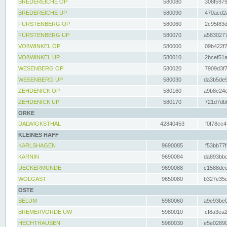
BREDEREICHE OP
580080
308f5979
BREDEREICHE UP
580090
470acd2a
FÜRSTENBERG OP
580060
2c95f83d
FÜRSTENBERG UP
580070
a5830277
VOßWINKEL OP
580000
09b422f7
VOßWINKEL UP
580010
2bcef51a
WESENBERG OP
580020
7909d3f7
WESENBERG UP
580030
da3b5de9
ZEHDENICK OP
580160
a9b8e24c
ZEHDENICK UP
580170
721d7dbf
ORKE
DALWIGKSTHAL
42840453
f0f78cc4
KLEINES HAFF
KARLSHAGEN
9690085
f53bb77f
KARNIN
9690084
da893bbd
UECKERMÜNDE
9690088
c1588dcc
WOLGAST
9650080
b327e35c
OSTE
BELUM
5980060
a9e93be0
BREMERVÖRDE UW
5980010
cf8a3ea2
HECHTHAUSEN
5980030
e5e02890