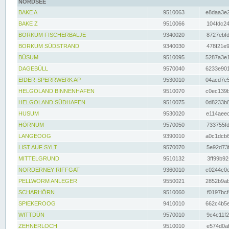
NORDSEE
BAKE A
9510063
e8daa3e2
BAKE Z
9510066
104fdc24
BORKUM FISCHERBALJE
9340020
8727ebfd
BORKUM SÜDSTRAND
9340030
478f21e9
BÜSUM
9510095
5287a3e1
DAGEBÜLL
9570040
6233e901
EIDER-SPERRWERK AP
9530010
04acd7e5
HELGOLAND BINNENHAFEN
9510070
c0ec139b
HELGOLAND SÜDHAFEN
9510075
0d8233b8
HUSUM
9530020
e114aeec
HÖRNUM
9570050
733755fd
LANGEOOG
9390010
a0c1dcb6
LIST AUF SYLT
9570070
5e92d73f
MITTELGRUND
9510132
3ff99b92
NORDERNEY RIFFGAT
9360010
c0244c0e
PELLWORM ANLEGER
9550021
2852b9ab
SCHARHÖRN
9510060
f0197bcf
SPIEKEROOG
9410010
662c4b5e
WITTDÜN
9570010
9c4c11f2
ZEHNERLOCH
9510010
e574d0af