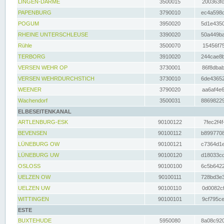
LINGEN-DARME
3500015
200363fc
PAPENBURG
3790010
ec4a598d
POGUM
3950020
5d1e4350
RHEINE UNTERSCHLEUSE
3390020
50a449ba
Rühle
3500070
15456f75
TERBORG
3910020
244cae8b
VERSEN WEHR OP
3730001
86f8dbab
VERSEN WEHRDURCHSTICH
3730010
6de43652
WEENER
3790020
aa6af4e6
Wachendorf
3500031
88698229
ELBESEITENKANAL
ARTLENBURG-ESK
90100122
7fec2f4f
BEVENSEN
90100112
b8997708
LÜNEBURG OW
90100121
c7364d1e
LÜNEBURG UW
90100120
d18033cd
OSLOSS
90100100
6c5b6422
UELZEN OW
90100111
728bd3e3
UELZEN UW
90100110
0d0082cf
WITTINGEN
90100101
9cf795ce
ESTE
BUXTEHUDE
5950080
8a08c920