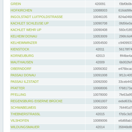
GREIN
420091
f3bf0b0b
HOFKIRCHEN
10088003
616dd98e
INGOLSTADT LUITPOLDSTRASSE
10046105
824a046b
KACHLET SCHLEUSE UP
10090708
0fd56e0a
KACHLET WEHR UP
10090408
560cf185
KELHEIM DONAU
10053009
296fc6d4
KELHEIMWINZER
10054500
c9409937
KIENSTOCK
42011
56178f74
KORNEUBURG
42013
ff44be4a
MAUTHAUSEN
42009
6b002fef
OBERNDORF
10056302
e476bcad
PASSAU DONAU
10091008
9f12c405
PASSAU ILZSTADT
10092000
33ceb441
PFATTER
10068006
f768173a
PFELLING
10078000
7fe63a95
REGENSBURG EISERNE BRÜCKE
10061007
eebd633a
SCHWABELWEIS
10062000
7644f1d7
THEBNERSTRASSL
42015
f7b5c3d3
VILSHOFEN
10089006
e6d68ab7
WILDUNGSMAUER
42014
35846b8b