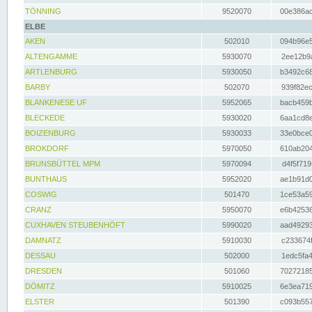
TÖNNING
9520070
00e386ac
ELBE
AKEN
502010
094b96e5
ALTENGAMME
5930070
2ee12b9a
ARTLENBURG
5930050
b3492c68
BARBY
502070
939f82ec
BLANKENESE UF
5952065
bacb459b
BLECKEDE
5930020
6aa1cd8e
BOIZENBURG
5930033
33e0bce0
BROKDORF
5970050
610ab204
BRUNSBÜTTEL MPM
5970094
d4f5f719
BUNTHAUS
5952020
ae1b91d0
COSWIG
501470
1ce53a59
CRANZ
5950070
e6b42536
CUXHAVEN STEUBENHÖFT
5990020
aad49293
DAMNATZ
5910030
c233674f
DESSAU
502000
1edc5fa4
DRESDEN
501060
70272185
DÖMITZ
5910025
6e3ea719
ELSTER
501390
c093b557