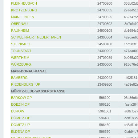
KLEINHEUBACH
24700200
355b02d2
KROTZENBURG
24700335
27eed51b
MAINFLINGEN
24700325
4627475d
OBERNAU
24700302
3c7cfb10
RAUNHEIM
24900108
db1684c1
SCHWEINFURT NEUER HAFEN
24300304
42ecae60
STEINBACH
24500100
1ed983c3
TRUNSTADT
24300202
a77aad00
WERTHEIM
24709089
0e065a22
WÜRZBURG
24300600
915d76e1
MAIN-DONAU-KANAL
BAMBERG
24300042
ff02f181
RIEDENBURG_UP
13409200
4a69e82e
MÜRITZ-ELDE-WASSERSTRASSE
BARKOW OP
596100
06d86c6b
BOBZIN OP
596120
faefa284
BUROW
5961601
a68cf527
DÖMITZ OP
596450
ec8188ee
DÖMITZ UP
596460
ad3a51da
ELDENA OP
596370
0fab94c7