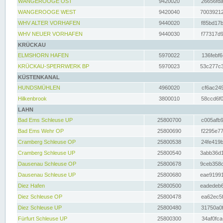
WANGEROOGE OST
9420020
26656fda
WANGEROOGE WEST
9420040
70039212
WHV ALTER VORHAFEN
9440020
f85bd17b
WHV NEUER VORHAFEN
9440030
f77317d9
KRÜCKAU
ELMSHORN HAFEN
5970022
136febf6
KRÜCKAU-SPERRWERK BP
5970023
53c277c3
KÜSTENKANAL
HUNDSMÜHLEN
4960020
cf6ac249
Hilkenbrook
3800010
58ccd6f0
LAHN
Bad Ems Schleuse UP
25800700
c005afb9
Bad Ems Wehr OP
25800690
f2295e77
Cramberg Schleuse OP
25800538
24fe419b
Cramberg Schleuse UP
25800540
3abb36d1
Dausenau Schleuse OP
25800678
9ceb358c
Dausenau Schleuse UP
25800680
eae91991
Diez Hafen
25800500
eadedeb6
Diez Schleuse OP
25800478
ea62ec5f
Diez Schleuse UP
25800480
31750a0f
Fürfurt Schleuse UP
25800300
34af0fca