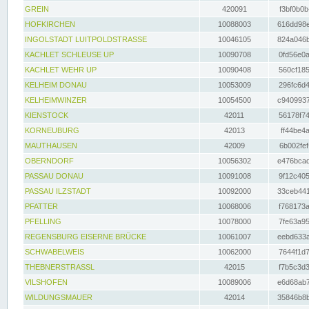
GREIN
420091
f3bf0b0b
HOFKIRCHEN
10088003
616dd98e
INGOLSTADT LUITPOLDSTRASSE
10046105
824a046b
KACHLET SCHLEUSE UP
10090708
0fd56e0a
KACHLET WEHR UP
10090408
560cf185
KELHEIM DONAU
10053009
296fc6d4
KELHEIMWINZER
10054500
c9409937
KIENSTOCK
42011
56178f74
KORNEUBURG
42013
ff44be4a
MAUTHAUSEN
42009
6b002fef
OBERNDORF
10056302
e476bcad
PASSAU DONAU
10091008
9f12c405
PASSAU ILZSTADT
10092000
33ceb441
PFATTER
10068006
f768173a
PFELLING
10078000
7fe63a95
REGENSBURG EISERNE BRÜCKE
10061007
eebd633a
SCHWABELWEIS
10062000
7644f1d7
THEBNERSTRASSL
42015
f7b5c3d3
VILSHOFEN
10089006
e6d68ab7
WILDUNGSMAUER
42014
35846b8b