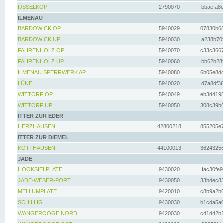
IJSSELKOP
2790070
bbaefa8e
ILMENAU
BARDOWICK OP
5940029
07830b68
BARDOWICK UP
5940030
a238b70f
FAHRENHOLZ OP
5940070
c33c3667
FAHRENHOLZ UP
5940060
bb62b28f
ILMENAU SPERRWERK AP
5940080
6b05e8dc
LÜNE
5940020
d7a8df36
WITTORF OP
5940049
eb3d4195
WITTORF UP
5940050
308c39b6
ITTER ZUR EDER
HERZHAUSEN
42800218
855205e7
ITTER ZUR DIEMEL
KOTTHAUSEN
44100013
36243256
JADE
HOOKSIELPLATE
9430020
fac30fe9
JADE-WESER-PORT
9430050
33bdec83
MELLUMPLATE
9420010
c8b9a2b6
SCHILLIG
9430030
b1cda5a0
WANGEROOGE NORD
9420030
c41d42b1