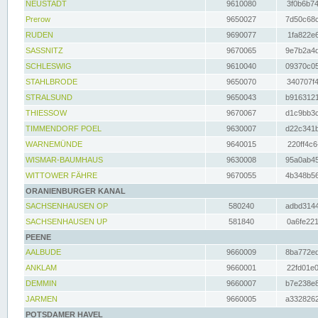
NEUSTADT
9610080
3f0b6b74
Prerow
9650027
7d50c68c
RUDEN
9690077
1fa822e6
SASSNITZ
9670065
9e7b2a4d
SCHLESWIG
9610040
09370c05
STAHLBRODE
9650070
340707f4
STRALSUND
9650043
b9163121
THIESSOW
9670067
d1c9bb3c
TIMMENDORF POEL
9630007
d22c341b
WARNEMÜNDE
9640015
220ff4c6
WISMAR-BAUMHAUS
9630008
95a0ab45
WITTOWER FÄHRE
9670055
4b348b56
ORANIENBURGER KANAL
SACHSENHAUSEN OP
580240
adbd3144
SACHSENHAUSEN UP
581840
0a6fe221
PEENE
AALBUDE
9660009
8ba772ed
ANKLAM
9660001
22fd01e0
DEMMIN
9660007
b7e238e8
JARMEN
9660005
a3328262
POTSDAMER HAVEL