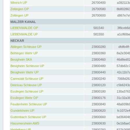
Wintrich UP
26700400
a392113c
Zeltingen OP
26700580
8b802863
Zeltingen UP
26700600
d867e7e9
MALZER KANAL
LIEBENWALDE OP
581540
3f8ceb6d
LIEBENWALDE UP
581550
a1cf60be
NECKAR
Aldingen Schleuse UP
23800280
dfdfb4ff
Beihingen Wehr UP
23800360
8a2e3048
Besigheim SKA
23800460
46d8ed02
Besigheim Schleuse UP
23800480
57db82c7
Besigheim Wehr UP
23800440
42c11b7a
Cannstatt Schleuse UP
23800240
7068d262
Deizisau Schleuse UP
23800120
c5b6243d
Esslingen Schleuse UP
23800180
130a3761
Esslingen Wehr OP
23800176
31c32a38
Feudenheim Schleuse UP
23800840
48a939b9
Gundelsheim UP
23800620
fc1072e4
Guttenbach Schleuse UP
23800660
bd36404b
Hassmersheim AMS
23800630
0e1b8ae0
Heidelberg UP
23800760
827b2685