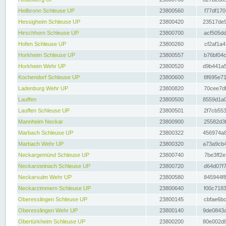
Heilbronn Schleuse UP
23800560
f77df170
Hessigheim Schleuse UP
23800420
23517de9
Hirschhorn Schleuse UP
23800700
acf505dd
Hofen Schleuse UP
23800260
cf2af1a4
Horkheim Schleuse UP
23800557
b76bf04c
Horkheim Wehr UP
23800520
d9b441a5
Kochendorf Schleuse UP
23800600
8f695e71
Ladenburg Wehr UP
23800820
70cee7df
Lauffen
23800500
8559d1a0
Lauffen Schleuse UP
23800501
2f7cb553
Mannheim Neckar
23800900
25582d3f
Marbach Schleuse UP
23800322
456974a8
Marbach Wehr UP
23800320
a73a9cb4
Neckargemünd Schleuse UP
23800740
7be3ff2e
Neckarsteinach Schleuse UP
23800720
d64d07f7
Neckarsulm Wehr UP
23800580
845944f8
Neckarzimmern Schleuse UP
23800640
f00c7183
Oberesslingen Schleuse UP
23800145
cbfae6bc
Oberesslingen Wehr UP
23800140
9de0843a
Obertürkheim Schleuse UP
23800200
80e002d8