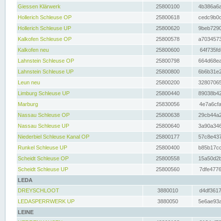
Giessen Klärwerk
25800100
4b386a6a
Hollerich Schleuse OP
25800618
cedc9b0c
Hollerich Schleuse UP
25800620
9beb7290
Kalkofen Schleuse OP
25800578
a7034573
Kalkofen neu
25800600
64f735fd
Lahnstein Schleuse OP
25800798
664d68ea
Lahnstein Schleuse UP
25800800
6b6b31e2
Leun neu
25800200
32807065
Limburg Schleuse UP
25800440
89038b42
Marburg
25830056
4e7a6cfa
Nassau Schleuse OP
25800638
29cb44a2
Nassau Schleuse UP
25800640
3a90a346
Niederbiel Schleuse Kanal OP
25800177
57c8e437
Runkel Schleuse UP
25800400
b85b17cc
Scheidt Schleuse OP
25800558
15a50d2b
Scheidt Schleuse UP
25800560
7dfe4776
LEDA
DREYSCHLOOT
3880010
d4df3617
LEDASPERRWERK UP
3880050
5e6ae93a
LEINE