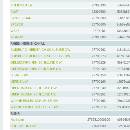
RHEINWEILER
23300130
06b978dd
RUST
23300580
5389b878
SANKT GOAR
25700300
550eb7e9
SPEYER
23700600
2cb8ae5b
WESEL
2770040
f33c3cc9
WORMS
23900200
844a620f
RHEIN-HERNE-KANAL
DUISBURG-MEIDERICH SCHLEUSE OW
27700262
f18e81da
DUISBURG-MEIDERICH SCHLEUSE UW
27700273
48780245
GELSENKIRCHEN SCHLEUSE OW
27700229
5b9f8134
GELSENKIRCHEN SCHLEUSE UW
27700230
427318d0
HERNE OW
27700150
ac6c4362
HERNE UW
27700160
b9975ea1
OBERHAUSEN SCHLEUSE OW
27700240
e251f943
OBERHAUSEN SCHLEUSE UW
27700251
12f63015
WANNE EICKEL SCHLEUSE OW
27700193
05ca0e33
WANNE EICKEL SCHLEUSE UW
27700218
23045f8b
RUHR
Hattingen
2769510000100
c0594fb5
RUHRWEHR OW
27600090
12a3037f