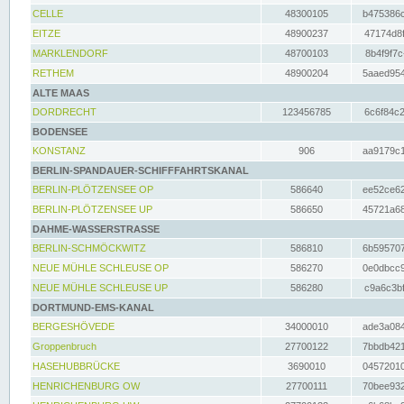
CELLE
48300105
b475386c
EITZE
48900237
47174d8f
MARKLENDORF
48700103
8b4f9f7c
RETHEM
48900204
5aaed954
ALTE MAAS
DORDRECHT
123456785
6c6f84c2
BODENSEE
KONSTANZ
906
aa9179c1
BERLIN-SPANDAUER-SCHIFFFAHRTSKANAL
BERLIN-PLÖTZENSEE OP
586640
ee52ce62
BERLIN-PLÖTZENSEE UP
586650
45721a68
DAHME-WASSERSTRASSE
BERLIN-SCHMÖCKWITZ
586810
6b595707
NEUE MÜHLE SCHLEUSE OP
586270
0e0dbcc9
NEUE MÜHLE SCHLEUSE UP
586280
c9a6c3bf
DORTMUND-EMS-KANAL
BERGESHÖVEDE
34000010
ade3a084
Groppenbruch
27700122
7bbdb421
HASEHUBBRÜCKE
3690010
04572010
HENRICHENBURG OW
27700111
70bee932