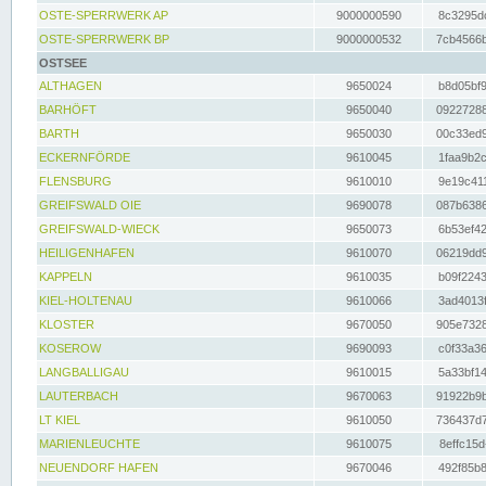
OSTE-SPERRWERK AP
9000000590
8c3295dc
OSTE-SPERRWERK BP
9000000532
7cb4566b
OSTSEE
ALTHAGEN
9650024
b8d05bf9
BARHÖFT
9650040
09227288
BARTH
9650030
00c33ed9
ECKERNFÖRDE
9610045
1faa9b2c
FLENSBURG
9610010
9e19c411
GREIFSWALD OIE
9690078
087b6386
GREIFSWALD-WIECK
9650073
6b53ef42
HEILIGENHAFEN
9610070
06219dd9
KAPPELN
9610035
b09f2243
KIEL-HOLTENAU
9610066
3ad4013f
KLOSTER
9670050
905e7328
KOSEROW
9690093
c0f33a36
LANGBALLIGAU
9610015
5a33bf14
LAUTERBACH
9670063
91922b9b
LT KIEL
9610050
736437d7
MARIENLEUCHTE
9610075
8effc15d
NEUENDORF HAFEN
9670046
492f85b8