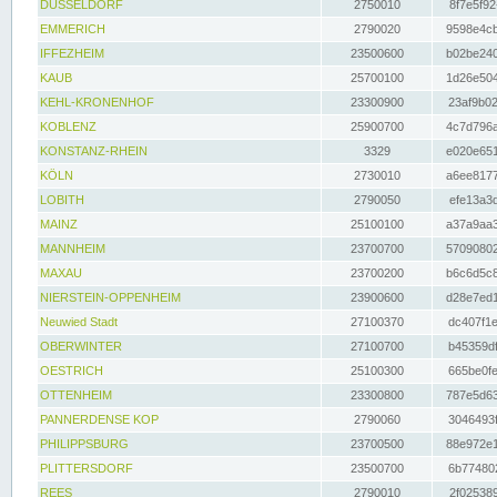
DÜSSELDORF
2750010
8f7e5f92
EMMERICH
2790020
9598e4cb
IFFEZHEIM
23500600
b02be240
KAUB
25700100
1d26e504
KEHL-KRONENHOF
23300900
23af9b02
KOBLENZ
25900700
4c7d796a
KONSTANZ-RHEIN
3329
e020e651
KÖLN
2730010
a6ee8177
LOBITH
2790050
efe13a3d
MAINZ
25100100
a37a9aa3
MANNHEIM
23700700
57090802
MAXAU
23700200
b6c6d5c8
NIERSTEIN-OPPENHEIM
23900600
d28e7ed1
Neuwied Stadt
27100370
dc407f1e
OBERWINTER
27100700
b45359df
OESTRICH
25100300
665be0fe
OTTENHEIM
23300800
787e5d63
PANNERDENSE KOP
2790060
3046493f
PHILIPPSBURG
23700500
88e972e1
PLITTERSDORF
23500700
6b774802
REES
2790010
2f025389