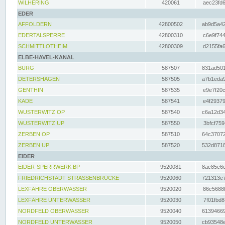
WILHERING
420061
aec23fd6
EDER
AFFOLDERN
42800502
ab9d5a42
EDERTALSPERRE
42800310
c6e9f744
SCHMITTLOTHEIM
42800309
d2155fa6
ELBE-HAVEL-KANAL
BURG
587507
831ad501
DETERSHAGEN
587505
a7b1eda9
GENTHIN
587535
e9e7f20c
KADE
587541
e4f29379
WUSTERWITZ OP
587540
c6a12d34
WUSTERWITZ UP
587550
3bfcf759
ZERBEN OP
587510
64c37072
ZERBEN UP
587520
532d8718
EIDER
EIDER-SPERRWERK BP
9520081
8ac85e6c
FRIEDRICHSTADT STRASSENBRÜCKE
9520060
721313e7
LEXFÄHRE OBERWASSER
9520020
86c5688f
LEXFÄHRE UNTERWASSER
9520030
7f01fbd8
NORDFELD OBERWASSER
9520040
61394669
NORDFELD UNTERWASSER
9520050
cb93548e