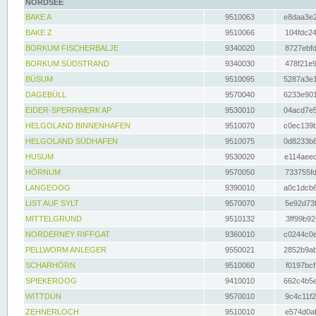
NORDSEE
BAKE A
9510063
e8daa3e2
BAKE Z
9510066
104fdc24
BORKUM FISCHERBALJE
9340020
8727ebfd
BORKUM SÜDSTRAND
9340030
478f21e9
BÜSUM
9510095
5287a3e1
DAGEBÜLL
9570040
6233e901
EIDER-SPERRWERK AP
9530010
04acd7e5
HELGOLAND BINNENHAFEN
9510070
c0ec139b
HELGOLAND SÜDHAFEN
9510075
0d8233b8
HUSUM
9530020
e114aeec
HÖRNUM
9570050
733755fd
LANGEOOG
9390010
a0c1dcb6
LIST AUF SYLT
9570070
5e92d73f
MITTELGRUND
9510132
3ff99b92
NORDERNEY RIFFGAT
9360010
c0244c0e
PELLWORM ANLEGER
9550021
2852b9ab
SCHARHÖRN
9510060
f0197bcf
SPIEKEROOG
9410010
662c4b5e
WITTDÜN
9570010
9c4c11f2
ZEHNERLOCH
9510010
e574d0af