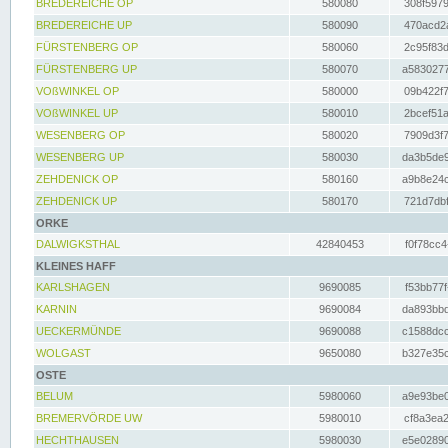
BREDEREICHE OP
580080
308f5979
BREDEREICHE UP
580090
470acd2a
FÜRSTENBERG OP
580060
2c95f83d
FÜRSTENBERG UP
580070
a5830277
VOßWINKEL OP
580000
09b422f7
VOßWINKEL UP
580010
2bcef51a
WESENBERG OP
580020
7909d3f7
WESENBERG UP
580030
da3b5de9
ZEHDENICK OP
580160
a9b8e24c
ZEHDENICK UP
580170
721d7dbf
ORKE
DALWIGKSTHAL
42840453
f0f78cc4
KLEINES HAFF
KARLSHAGEN
9690085
f53bb77f
KARNIN
9690084
da893bbd
UECKERMÜNDE
9690088
c1588dcc
WOLGAST
9650080
b327e35c
OSTE
BELUM
5980060
a9e93be0
BREMERVÖRDE UW
5980010
cf8a3ea2
HECHTHAUSEN
5980030
e5e02890