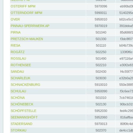
OSTERIFF MPM
5970096
eb90bd3f
OTTERNDORF MPM
5990011
5140295e
OVER
5950010
b02ce5c0
PINNAU-SPERRWERK AP
5970019
391bbba5
PIRNA
501040
85d686f1
PRETZSCH-MAUKEN
501330
f3dc8f07
RIESA
501110
b04b739d
ROGÄTZ
502250
133f0f6c
ROSSLAU
501490
e97116a4
ROTHENSEE
502210
e30f2e83
SANDAU
502430
f4c55f77
SCHARLEUK
503030
e32b0a28
SCHNACKENBURG
5910010
550e3885
SCHULAU
5950090
f3c6ee73
SCHÖNA
501010
7cb7461b
SCHÖNEBECK
502130
90bcb315
SCHÖPFSTELLE
5952030
fed4c295
SEEMANNSHÖFT
5952060
816affba
STADERSAND
5970013
80f0fc4d
STORKAU
502370
de4cc1db