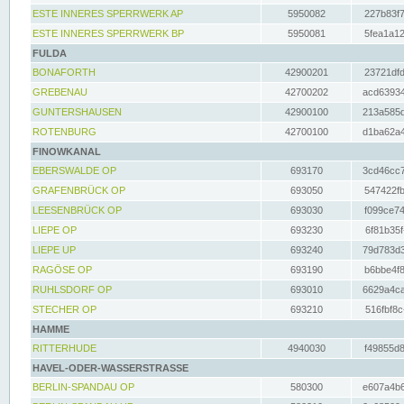
ESTE INNERES SPERRWERK AP
5950082
227b83f7
ESTE INNERES SPERRWERK BP
5950081
5fea1a12
FULDA
BONAFORTH
42900201
23721dfd
GREBENAU
42700202
acd63934
GUNTERSHAUSEN
42900100
213a585d
ROTENBURG
42700100
d1ba62a4
FINOWKANAL
EBERSWALDE OP
693170
3cd46cc7
GRAFENBRÜCK OP
693050
547422fb
LEESENBRÜCK OP
693030
f099ce74
LIEPE OP
693230
6f81b35f
LIEPE UP
693240
79d783d3
RAGÖSE OP
693190
b6bbe4f8
RUHLSDORF OP
693010
6629a4ca
STECHER OP
693210
516fbf8c
HAMME
RITTERHUDE
4940030
f49855d8
HAVEL-ODER-WASSERSTRASSE
BERLIN-SPANDAU OP
580300
e607a4b6