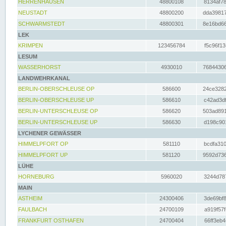
HERRENHAUSEN
48800108
8134af78
NEUSTADT
48800200
dda39817
SCHWARMSTEDT
48800301
8e16bd66
LEK
KRIMPEN
123456784
f5c96f13
LESUM
WASSERHORST
4930010
76844306
LANDWEHRKANAL
BERLIN-OBERSCHLEUSE OP
586600
24ce3282
BERLIN-OBERSCHLEUSE UP
586610
c42ad3df
BERLIN-UNTERSCHLEUSE OP
586620
503ad891
BERLIN-UNTERSCHLEUSE UP
586630
d198c901
LYCHENER GEWÄSSER
HIMMELPFORT OP
581110
bcdfa310
HIMMELPFORT UP
581120
9592d736
LÜHE
HORNEBURG
5960020
3244d787
MAIN
ASTHEIM
24300406
3de69bf8
FAULBACH
24700109
a919f57f
FRANKFURT OSTHAFEN
24700404
66ff3eb4