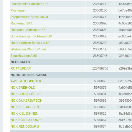
Pleidelsheim Schleuse UP
23800400
6e183f4b
Plochingen
23800100
be7ce40e
Poppenweiler Schleuse UP
23800300
f4854a4c
Rockenau SKA
23800690
4c00a166
Rockenau Schleuse UP
23800680
5ab4f00f
Schwabenheim Schleuse UP
23800800
ec9d3a4d
Untertürkheim Schleuse UP
23800220
a5ca02fb
Wieblingen Wehr UP neu
23800780
66d887a6
Ziegelhausen AMS
23800745
3944c1fd
NEUE MAAS
ROTTERDAM
123456786
a269e3be
NORD-OSTSEE-KANAL
AWK STROHBRÜCK
5970069
0e192297
NOK BREIHOLZ
5970075
4a904d59
NOK BRUNSBÜTTEL
5970091
85fc0dac
NOK DÜKERSWISCH
5970085
3954300d
NOK KIEL AUSSEN
5650068
6dc44585
NOK KIEL BINNEN
5979020
8af24d6a
NOK KÖNIGSFÖRDE
5970067
d0ec2790
NOK RENDSBURG
5970074
8c8afb56