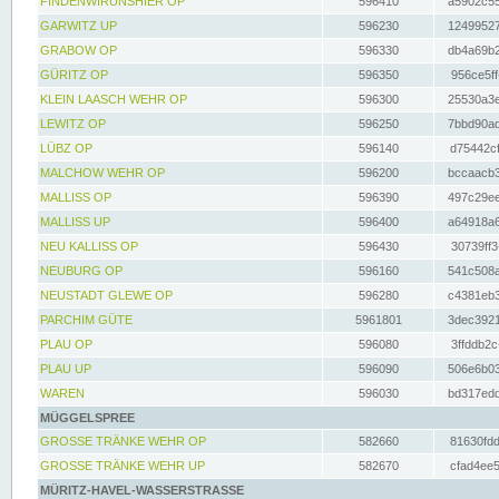
FINDENWIRUNSHIER OP
596410
a5902c55
GARWITZ UP
596230
12499527
GRABOW OP
596330
db4a69b2
GÜRITZ OP
596350
956ce5ff
KLEIN LAASCH WEHR OP
596300
25530a3e
LEWITZ OP
596250
7bbd90ad
LÜBZ OP
596140
d75442cf
MALCHOW WEHR OP
596200
bccaacb3
MALLISS OP
596390
497c29ee
MALLISS UP
596400
a64918a6
NEU KALLISS OP
596430
30739ff3
NEUBURG OP
596160
541c508a
NEUSTADT GLEWE OP
596280
c4381eb3
PARCHIM GÜTE
5961801
3dec3921
PLAU OP
596080
3ffddb2c
PLAU UP
596090
506e6b03
WAREN
596030
bd317edd
MÜGGELSPREE
GROSSE TRÄNKE WEHR OP
582660
81630fdd
GROSSE TRÄNKE WEHR UP
582670
cfad4ee5
MÜRITZ-HAVEL-WASSERSTRASSE