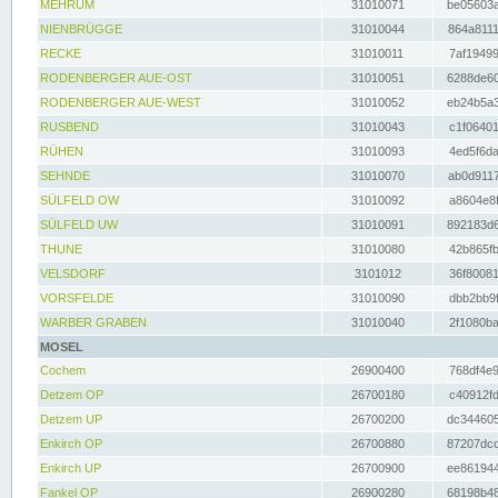
MEHRUM
31010071
be05603a
NIENBRÜGGE
31010044
864a8111
RECKE
31010011
7af19499
RODENBERGER AUE-OST
31010051
6288de60
RODENBERGER AUE-WEST
31010052
eb24b5a3
RUSBEND
31010043
c1f06401
RÜHEN
31010093
4ed5f6da
SEHNDE
31010070
ab0d9117
SÜLFELD OW
31010092
a8604e8f
SÜLFELD UW
31010091
892183d6
THUNE
31010080
42b865fb
VELSDORF
3101012
36f80081
VORSFELDE
31010090
dbb2bb9f
WARBER GRABEN
31010040
2f1080ba
MOSEL
Cochem
26900400
768df4e9
Detzem OP
26700180
c40912fd
Detzem UP
26700200
dc344605
Enkirch OP
26700880
87207dcd
Enkirch UP
26700900
ee861944
Fankel OP
26900280
68198b48