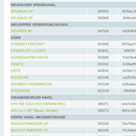
NEUHAUSER SPEISEKANAL
NEUHAUS OP
585850
963bdc26
NEUHAUS UP
585860
bf48cefd
NIEGRIPPER VERBINDUNGSKANAL
NIEGRIPP BP
587500
e506460f
ODER
EISENHÜTTENSTADT
603000
8675aa70
FRANKFURT1 (ODER)
603031
bffdf7f2
HOHENSAATEN-FINOW
603080
f7a639a4
KIENITZ
603050
6298a8f9
KIETZ
603040
16258271
RATZDORF
603140
ca3f535b
SCHWEDT-ODERBRÜCKE
603130
e28babaa
STÜTZKOW
603100
30bff0df
ORANIENBURGER HAVEL
OHV KM 3.014 (HOCHSPANNUNG)
580271
eea7e3dc
OHv km 1.467 (Blaues Wunder)
580272
8b51c505
OBERE HAVEL-WASSERSTRASSE
BISCHOFSWERDER OP
581520
16a780aa
BISCHOFSWERDER UP
581530
74134dc6