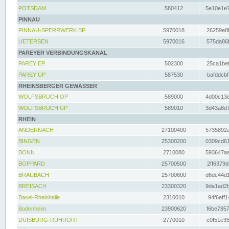
POTSDAM
580412
5e10e1e7
PINNAU
PINNAU-SPERRWERK BP
5970018
26259e8f
UETERSEN
5970016
575da86f
PAREYER VERBINDUNGSKANAL
PAREY EP
502300
25ca1bef
PAREY UP
587530
bafddcbf
RHEINSBERGER GEWÄSSER
WOLFSBRUCH OP
589000
4d00c13e
WOLFSBRUCH UP
589010
3d43a8d7
RHEIN
ANDERNACH
27100400
5735892a
BINGEN
25300200
0309cd61
BONN
2710080
593647aa
BOPPARD
25700500
2ff6379d
BRAUBACH
25700600
d6dc44d1
BREISACH
23300320
9da1ad2b
Basel-Rheinhalle
2310010
94f6eff1
Bodenheim
23900620
f6be7857
DUISBURG-RUHRORT
2770010
c0f51e35