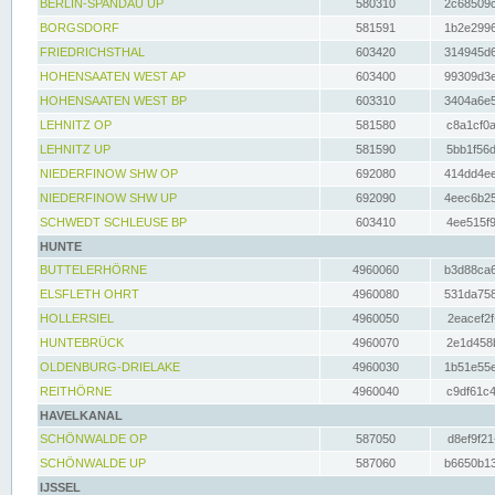
BERLIN-SPANDAU UP
580310
2c68509c
BORGSDORF
581591
1b2e2996
FRIEDRICHSTHAL
603420
314945d6
HOHENSAATEN WEST AP
603400
99309d3e
HOHENSAATEN WEST BP
603310
3404a6e5
LEHNITZ OP
581580
c8a1cf0a
LEHNITZ UP
581590
5bb1f56d
NIEDERFINOW SHW OP
692080
414dd4ee
NIEDERFINOW SHW UP
692090
4eec6b25
SCHWEDT SCHLEUSE BP
603410
4ee515f9
HUNTE
BUTTELERHÖRNE
4960060
b3d88ca6
ELSFLETH OHRT
4960080
531da758
HOLLERSIEL
4960050
2eacef2f
HUNTEBRÜCK
4960070
2e1d458b
OLDENBURG-DRIELAKE
4960030
1b51e55e
REITHÖRNE
4960040
c9df61c4
HAVELKANAL
SCHÖNWALDE OP
587050
d8ef9f21
SCHÖNWALDE UP
587060
b6650b13
IJSSEL