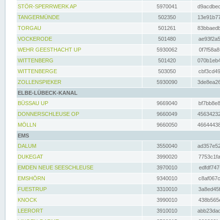
STÖR-SPERRWERK AP
5970041
d9acdbec
TANGERMÜNDE
502350
13e91b77
TORGAU
501261
83bbaedb
VOCKERODE
501480
ae93f2a5
WEHR GEESTHACHT UP
5930062
0f7f58a8
WITTENBERG
501420
070b1eb4
WITTENBERGE
503050
cbf3cd49
ZOLLENSPIEKER
5930090
3de8ea26
ELBE-LÜBECK-KANAL
BÜSSAU UP
9669040
bf7bb8e8
DONNERSCHLEUSE OP
9660049
45634232
MÖLLN
9660050
46644438
EMS
DALUM
3550040
ad357e52
DUKEGAT
3990020
7753c1fa
EMDEN NEUE SEESCHLEUSE
3970010
edfdf747
EMSHÖRN
9340010
c8af067c
FUESTRUP
3310010
3a8ed45f
KNOCK
3990010
438b565e
LEERORT
3910010
abb23dad