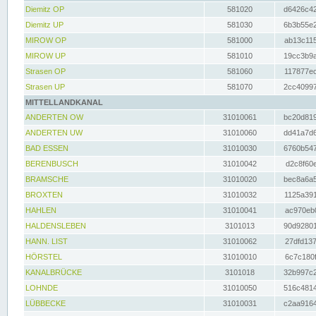
Diemitz OP
581020
d6426c42
Diemitz UP
581030
6b3b55e2
MIROW OP
581000
ab13c115
MIROW UP
581010
19cc3b9a
Strasen OP
581060
117877ec
Strasen UP
581070
2cc40997
MITTELLANDKANAL
ANDERTEN OW
31010061
bc20d819
ANDERTEN UW
31010060
dd41a7d6
BAD ESSEN
31010030
6760b547
BERENBUSCH
31010042
d2c8f60e
BRAMSCHE
31010020
bec8a6a5
BROXTEN
31010032
1125a391
HAHLEN
31010041
ac970eb0
HALDENSLEBEN
3101013
90d92801
HANN. LIST
31010062
27dfd137
HÖRSTEL
31010010
6c7c180f
KANALBRÜCKE
3101018
32b997c2
LOHNDE
31010050
516c4814
LÜBBECKE
31010031
c2aa9164