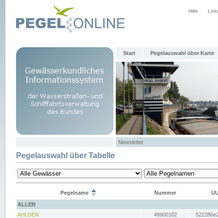
Hilfe
Link
Start
Pegelauswahl über Karte
Newsletter
Pegelauswahl über Tabelle
Pegelname
Nummer
UU
ALLER
AHLDEN
48900102
522286e2