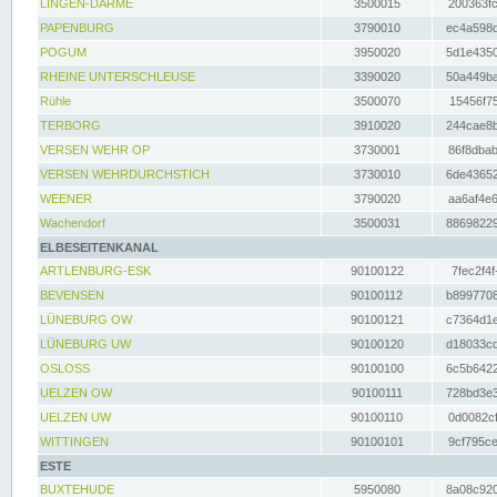
LINGEN-DARME
3500015
200363fc
PAPENBURG
3790010
ec4a598d
POGUM
3950020
5d1e4350
RHEINE UNTERSCHLEUSE
3390020
50a449ba
Rühle
3500070
15456f75
TERBORG
3910020
244cae8b
VERSEN WEHR OP
3730001
86f8dbab
VERSEN WEHRDURCHSTICH
3730010
6de43652
WEENER
3790020
aa6af4e6
Wachendorf
3500031
88698229
ELBESEITENKANAL
ARTLENBURG-ESK
90100122
7fec2f4f
BEVENSEN
90100112
b8997708
LÜNEBURG OW
90100121
c7364d1e
LÜNEBURG UW
90100120
d18033cd
OSLOSS
90100100
6c5b6422
UELZEN OW
90100111
728bd3e3
UELZEN UW
90100110
0d0082cf
WITTINGEN
90100101
9cf795ce
ESTE
BUXTEHUDE
5950080
8a08c920