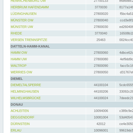
HENRICHENBURG UW
27700133
e6b68bc2
HERBRUM HAFENDAMM
3770030
8177a148
LÜDINGHAUSEN
27800020
f5bc4a51
MÜNSTER OW
27800040
ccd3e8f1
MÜNSTER UW
27800030
ed260406
RHEDE
3770040
16508b11
VERSEN TRENNSPITZE
25463
0024cc40
DATTELN-HAMM-KANAL
HAMM OW
27800060
4dbce62d
HAMM UW
27800080
4ef9dd9c
WALTROP
27800090
facc5c16
WERRIES OW
27800050
d31767ef
DIEMEL
DIEMELTALSPERRE
44100104
5cdc6555
HELMINGHAUSEN
44100206
33092c28
WILHELMSBRÜCKE
44100024
7deedc21
DONAU
ACHLEITEN
10094006
c389c9e2
DEGGENDORF
10081004
53d40547
DÜRNSTEIN
42012
ce4e3050
ERLAU
10096001
99619dc5