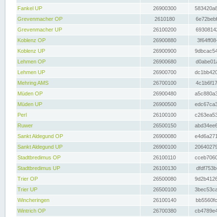
Fankel UP
26900300
583420a8
Grevenmacher OP
2610180
6e72bebf
Grevenmacher UP
26100200
69308142
Koblenz OP
26900880
3f64ff08
Koblenz UP
26900900
9dbcac54
Lehmen OP
26900680
d0abe01a
Lehmen UP
26900700
dc1bb420
Mehring AMS
26700100
4c1b6f17
Müden OP
26900480
a5c880a3
Müden UP
26900500
edc67ca3
Perl
26100100
c263ea53
Ruwer
26500150
abd34ee6
Sankt Aldegund OP
26900080
e4d6a271
Sankt Aldegund UP
26900100
20640279
Stadtbredimus OP
26100110
cceb7060
Stadtbredimus UP
26100130
dfdf753b
Trier OP
26500080
9d2b4126
Trier UP
26500100
3bec53ca
Wincheringen
26100140
bb5560fc
Wintrich OP
26700380
cb4789e4