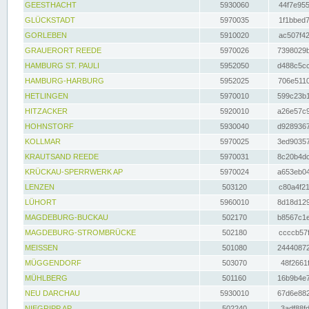
GEESTHACHT
5930060
44f7e955
GLÜCKSTADT
5970035
1f1bbed7
GORLEBEN
5910020
ac507f42
GRAUERORT REEDE
5970026
7398029b
HAMBURG ST. PAULI
5952050
d488c5cc
HAMBURG-HARBURG
5952025
706e5110
HETLINGEN
5970010
599c23b1
HITZACKER
5920010
a26e57c9
HOHNSTORF
5930040
d9289367
KOLLMAR
5970025
3ed90357
KRAUTSAND REEDE
5970031
8c20b4dc
KRÜCKAU-SPERRWERK AP
5970024
a653eb04
LENZEN
503120
c80a4f21
LÜHORT
5960010
8d18d129
MAGDEBURG-BUCKAU
502170
b8567c1e
MAGDEBURG-STROMBRÜCKE
502180
ccccb57f
MEISSEN
501080
24440872
MÜGGENDORF
503070
48f2661f
MÜHLBERG
501160
16b9b4e7
NEU DARCHAU
5930010
67d6e882
NIEGRIPP AP
502240
3adf88fd