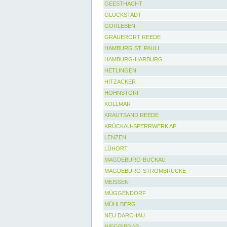
GEESTHACHT
GLÜCKSTADT
GORLEBEN
GRAUERORT REEDE
HAMBURG ST. PAULI
HAMBURG-HARBURG
HETLINGEN
HITZACKER
HOHNSTORF
KOLLMAR
KRAUTSAND REEDE
KRÜCKAU-SPERRWERK AP
LENZEN
LÜHORT
MAGDEBURG-BUCKAU
MAGDEBURG-STROMBRÜCKE
MEISSEN
MÜGGENDORF
MÜHLBERG
NEU DARCHAU
NIEGRIPP AP