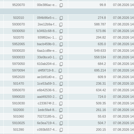
9520070
00e386ac-e...
99.8
07.08.2026 14
502010
094b96e5-c...
274.8
07.08.2026 14
5930070
2ee12b9a-f...
588.787
07.08.2026 14
5930050
b3492c68-8...
573.86
07.08.2026 14
502070
939f82ec-1...
294.82
07.08.2026 14
5952065
bacb459b-0...
635.0
07.08.2026 14
5930020
6aa1cd8e-e...
549.633
07.08.2026 14
5930033
33e0bce0-1...
558.534
07.08.2026 14
5970050
610ab204-d...
684.2
07.08.2026 14
5970094
d4f5f719-8...
695.214
07.08.2026 14
5952020
ae1b91d0-e...
609.9
07.08.2026 14
501470
1ce53a59-3...
236.31
07.08.2026 10
5950070
e6b42536-6...
634.42
07.08.2026 14
5990020
aad49293-2...
724.0
07.08.2026 14
5910030
c233674f-2...
509.35
07.08.2026 14
502000
1edc5fa4-8...
261.16
07.08.2026 14
501060
70272185-b...
55.63
07.08.2026 14
5910025
6e3ea719-4...
504.7
07.08.2026 14
501390
c093b557-4...
200.15
07.08.2026 14