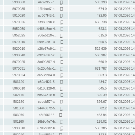
5930060
44f7e955-c...
583.393
07.08.2026 14
5970035
1f1bbed7-c...
674.0
07.08.2026 14
5910020
ac507f42-1...
492.95
07.08.2026 14
5970026
7398029b-c...
660.738
07.08.2026 14
5952050
d488c5cc-4...
623.1
07.08.2026 14
5952025
706e5110-c...
615.0
07.08.2026 14
5970010
599c23b1-4...
650.5
07.08.2026 14
5920010
a26e57c9-1...
522.639
07.08.2026 14
5930040
d9289367-c...
568.987
07.08.2026 14
5970025
3ed90357-4...
666.9
07.08.2026 14
5970031
8c20b4dc-1...
671.787
07.08.2026 14
5970024
a653eb04-d...
663.3
07.08.2026 14
503120
c80a4f21-5...
484.7
07.08.2026 14
5960010
8d18d129-0...
645.5
07.08.2026 14
502170
b8567c1e-8...
325.39
07.08.2026 14
502180
ccccb57f-a...
326.67
07.08.2026 14
501080
24440872-5...
82.2
07.08.2026 14
503070
48f2661f-f...
463.94
07.08.2026 14
501160
16b9b4e7-b...
128.02
07.08.2026 14
5930010
67d6e882-b...
536.385
07.08.2026 14
502240
3adf88fd-f...
343.6
07.08.2026 14