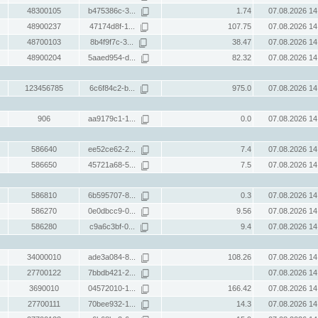
48300105
b475386c-3...
1.74
07.08.2026 14
48900237
47174d8f-1...
107.75
07.08.2026 14
48700103
8b4f9f7c-3...
38.47
07.08.2026 14
48900204
5aaed954-d...
82.32
07.08.2026 14
123456785
6c6f84c2-b...
975.0
07.08.2026 14
906
aa9179c1-1...
0.0
07.08.2026 14
586640
ee52ce62-2...
7.4
07.08.2026 14
586650
45721a68-5...
7.5
07.08.2026 14
586810
6b595707-8...
0.3
07.08.2026 14
586270
0e0dbcc9-0...
9.56
07.08.2026 14
586280
c9a6c3bf-0...
9.4
07.08.2026 14
34000010
ade3a084-8...
108.26
07.08.2026 14
27700122
7bbdb421-2...
07.08.2026 14
3690010
04572010-1...
166.42
07.08.2026 14
27700111
70bee932-1...
14.3
07.08.2026 14