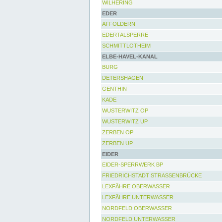
WILHERING
EDER
AFFOLDERN
EDERTALSPERRE
SCHMITTLOTHEIM
ELBE-HAVEL-KANAL
BURG
DETERSHAGEN
GENTHIN
KADE
WUSTERWITZ OP
WUSTERWITZ UP
ZERBEN OP
ZERBEN UP
EIDER
EIDER-SPERRWERK BP
FRIEDRICHSTADT STRASSENBRÜCKE
LEXFÄHRE OBERWASSER
LEXFÄHRE UNTERWASSER
NORDFELD OBERWASSER
NORDFELD UNTERWASSER