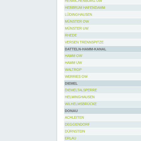
HENRICHENBURG UW
HERBRUM HAFENDAMM
LÜDINGHAUSEN
MÜNSTER OW
MÜNSTER UW
RHEDE
VERSEN TRENNSPITZE
DATTELN-HAMM-KANAL
HAMM OW
HAMM UW
WALTROP
WERRIES OW
DIEMEL
DIEMELTALSPERRE
HELMINGHAUSEN
WILHELMSBRÜCKE
DONAU
ACHLEITEN
DEGGENDORF
DÜRNSTEIN
ERLAU