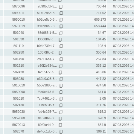
5970096
eb90bd3f-5...
703.44
07.08.2026 14
5990011
5140295e-b...
714.02
07.08.2026 14
5950010
b02ce5c0-6...
605.273
07.08.2026 14
5970019
391bbba5-8...
658.444
07.08.2026 14
501040
85d686f1-5...
34.67
07.08.2026 14
501330
f3dc8f07-c...
184.45
07.08.2026 14
501110
b04b739d-7...
108.4
07.08.2026 14
502250
133f0f6c-2...
350.64
07.08.2026 14
501490
e97116a4-7...
257.84
07.08.2026 14
502210
e30f2e83-b...
333.12
07.08.2026 14
502430
f4c55f77-a...
416.06
07.08.2026 14
503030
e32b0a28-8...
447.22
07.08.2026 14
5910010
550e3885-a...
474.56
07.08.2026 14
5950090
f3c6ee73-5...
641.0
07.08.2026 14
501010
7cb7461b-3...
2.05
07.08.2026 14
502130
90bcb315-f...
311.76
07.08.2026 14
5952030
fed4c295-7...
615.3
07.08.2026 14
5952060
816affba-0...
628.9
07.08.2026 14
5970013
80f0fc4d-9...
654.9
07.08.2026 14
502370
de4cc1db-5...
396.11
07.08.2026 14