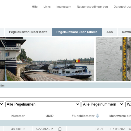
Hilfe
Links
Impressum
Nutzungsbedingungen
Datenschutz
Pegelauswahl über Karte
Pegelauswahl über Tabelle
Abo
Down
tter
Nummer
UUID
Flusskilometer
Messwerte bi
48900102
522286e2-b...
58.71
07.08.2026 14