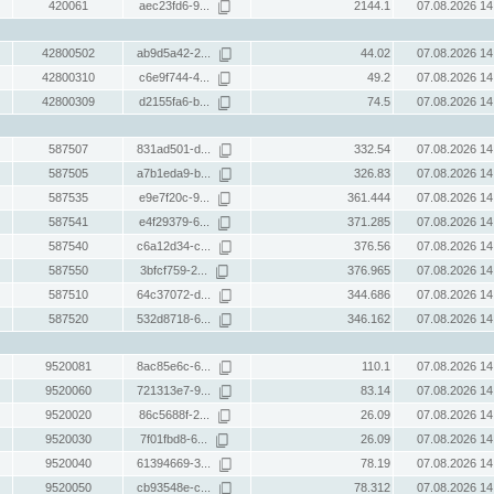
420061
aec23fd6-9...
2144.1
07.08.2026 14
42800502
ab9d5a42-2...
44.02
07.08.2026 14
42800310
c6e9f744-4...
49.2
07.08.2026 14
42800309
d2155fa6-b...
74.5
07.08.2026 14
587507
831ad501-d...
332.54
07.08.2026 14
587505
a7b1eda9-b...
326.83
07.08.2026 14
587535
e9e7f20c-9...
361.444
07.08.2026 14
587541
e4f29379-6...
371.285
07.08.2026 14
587540
c6a12d34-c...
376.56
07.08.2026 14
587550
3bfcf759-2...
376.965
07.08.2026 14
587510
64c37072-d...
344.686
07.08.2026 14
587520
532d8718-6...
346.162
07.08.2026 14
9520081
8ac85e6c-6...
110.1
07.08.2026 14
9520060
721313e7-9...
83.14
07.08.2026 14
9520020
86c5688f-2...
26.09
07.08.2026 14
9520030
7f01fbd8-6...
26.09
07.08.2026 14
9520040
61394669-3...
78.19
07.08.2026 14
9520050
cb93548e-c...
78.312
07.08.2026 14