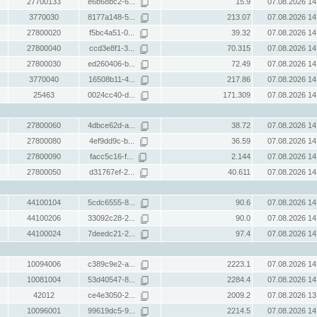
27700133
e6b68bc2-6...
15.9
07.08.2026 14
3770030
8177a148-5...
213.07
07.08.2026 14
27800020
f5bc4a51-0...
39.32
07.08.2026 14
27800040
ccd3e8f1-3...
70.315
07.08.2026 14
27800030
ed260406-b...
72.49
07.08.2026 14
3770040
16508b11-4...
217.86
07.08.2026 14
25463
0024cc40-d...
171.309
07.08.2026 14
27800060
4dbce62d-a...
38.72
07.08.2026 14
27800080
4ef9dd9c-b...
36.59
07.08.2026 14
27800090
facc5c16-f...
2.144
07.08.2026 14
27800050
d31767ef-2...
40.611
07.08.2026 14
44100104
5cdc6555-8...
90.6
07.08.2026 14
44100206
33092c28-2...
90.0
07.08.2026 14
44100024
7deedc21-2...
97.4
07.08.2026 14
10094006
c389c9e2-a...
2223.1
07.08.2026 14
10081004
53d40547-8...
2284.4
07.08.2026 14
42012
ce4e3050-2...
2009.2
07.08.2026 13
10096001
99619dc5-9...
2214.5
07.08.2026 14