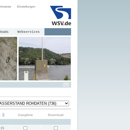
hinweise
Einstellungen
loads
Webservices
s
Ganglinie
Download
:15