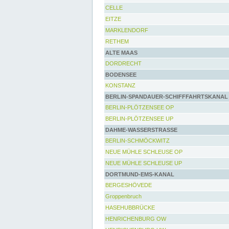
CELLE
EITZE
MARKLENDORF
RETHEM
ALTE MAAS
DORDRECHT
BODENSEE
KONSTANZ
BERLIN-SPANDAUER-SCHIFFFAHRTSKANAL
BERLIN-PLÖTZENSEE OP
BERLIN-PLÖTZENSEE UP
DAHME-WASSERSTRASSE
BERLIN-SCHMÖCKWITZ
NEUE MÜHLE SCHLEUSE OP
NEUE MÜHLE SCHLEUSE UP
DORTMUND-EMS-KANAL
BERGESHÖVEDE
Groppenbruch
HASEHUBBRÜCKE
HENRICHENBURG OW