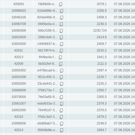
420091
f3bf0b0b-e...
2079.1
07.08.2026 14
10088003
616dd98e-8...
2256.9
07.08.2026 14
10046105
824a046b-9...
2458.3
07.08.2026 14
10090708
0fd56e0a-e...
2230.3
07.08.2026 14
10090408
560cf185-0...
2230.724
07.08.2026 14
10053009
296fc6d4-3...
2414.8
07.08.2026 14
10054500
c9409937-b...
2409.7
07.08.2026 14
42011
56178f74-b...
2015.2
07.08.2026 14
42013
ff44be4a-f...
1941.5
07.08.2026 14
42009
6b002fef-8...
2111.0
07.08.2026 14
10056302
e476bcad-b...
2397.4
07.08.2026 14
10091008
9f12c405-3...
2226.7
07.08.2026 14
10092000
33ceb441-2...
2225.2
07.08.2026 14
10068006
f768173a-7...
2350.7
07.08.2026 14
10078000
7fe63a95-8...
2305.5
07.08.2026 14
10061007
eebd633a-3...
2379.3
07.08.2026 14
10062000
7644f1d7-3...
2376.5
07.08.2026 14
42015
f7b5c3d3-3...
1879.2
07.08.2026 14
10089006
e6d68ab7-5...
2249.5
07.08.2026 14
42014
35846b8b-e...
1894.7
07.08.2026 14