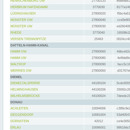
HENRICHENBURG UW
27700133
e6b68bc2
HERBRUM HAFENDAMM
3770030
8177a148
LÜDINGHAUSEN
27800020
f5bc4a51
MÜNSTER OW
27800040
ccd3e8f1
MÜNSTER UW
27800030
ed260406
RHEDE
3770040
16508b11
VERSEN TRENNSPITZE
25463
0024cc40
DATTELN-HAMM-KANAL
HAMM OW
27800060
4dbce62d
HAMM UW
27800080
4ef9dd9c
WALTROP
27800090
facc5c16
WERRIES OW
27800050
d31767ef
DIEMEL
DIEMELTALSPERRE
44100104
5cdc6555
HELMINGHAUSEN
44100206
33092c28
WILHELMSBRÜCKE
44100024
7deedc21
DONAU
ACHLEITEN
10094006
c389c9e2
DEGGENDORF
10081004
53d40547
DÜRNSTEIN
42012
ce4e3050
ERLAU
10096001
99619dc5