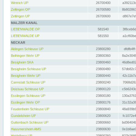
Wintrich UP
26700400
a392113c
Zeltingen OP
26700580
8b802863
Zeltingen UP
26700600
d867e7e9
MALZER KANAL
LIEBENWALDE OP
581540
3f8ceb6d
LIEBENWALDE UP
581550
a1cf60be
NECKAR
Aldingen Schleuse UP
23800280
dfdfb4ff
Beihingen Wehr UP
23800360
8a2e3048
Besigheim SKA
23800460
46d8ed02
Besigheim Schleuse UP
23800480
57db82c7
Besigheim Wehr UP
23800440
42c11b7a
Cannstatt Schleuse UP
23800240
7068d262
Deizisau Schleuse UP
23800120
c5b6243d
Esslingen Schleuse UP
23800180
130a3761
Esslingen Wehr OP
23800176
31c32a38
Feudenheim Schleuse UP
23800840
48a939b9
Gundelsheim UP
23800620
fc1072e4
Guttenbach Schleuse UP
23800660
bd36404b
Hassmersheim AMS
23800630
0e1b8ae0
Heidelberg UP
23800760
827b2685