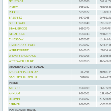
NEUSTADT
9610080
3f0b6b74
Prerow
9650027
7d50c68c
RUDEN
9690077
1fa822e6
SASSNITZ
9670065
9e7b2a4d
SCHLESWIG
9610040
09370c05
STAHLBRODE
9650070
340707f4
STRALSUND
9650043
b9163121
THIESSOW
9670067
d1c9bb3c
TIMMENDORF POEL
9630007
d22c341b
WARNEMÜNDE
9640015
220ff4c6
WISMAR-BAUMHAUS
9630008
95a0ab45
WITTOWER FÄHRE
9670055
4b348b56
ORANIENBURGER KANAL
SACHSENHAUSEN OP
580240
adbd3144
SACHSENHAUSEN UP
581840
0a6fe221
PEENE
AALBUDE
9660009
8ba772ed
ANKLAM
9660001
22fd01e0
DEMMIN
9660007
b7e238e8
JARMEN
9660005
a3328262
POTSDAMER HAVEL