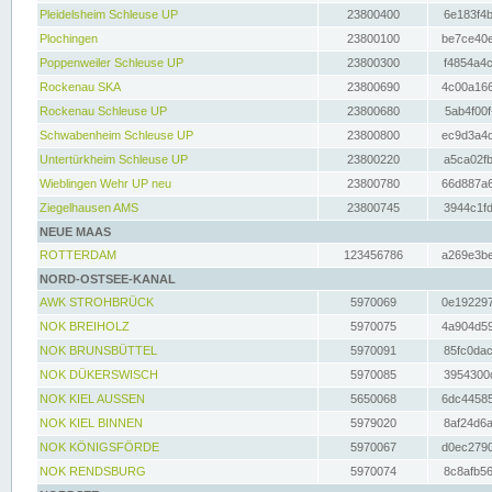
Pleidelsheim Schleuse UP
23800400
6e183f4b
Plochingen
23800100
be7ce40e
Poppenweiler Schleuse UP
23800300
f4854a4c
Rockenau SKA
23800690
4c00a166
Rockenau Schleuse UP
23800680
5ab4f00f
Schwabenheim Schleuse UP
23800800
ec9d3a4d
Untertürkheim Schleuse UP
23800220
a5ca02fb
Wieblingen Wehr UP neu
23800780
66d887a6
Ziegelhausen AMS
23800745
3944c1fd
NEUE MAAS
ROTTERDAM
123456786
a269e3be
NORD-OSTSEE-KANAL
AWK STROHBRÜCK
5970069
0e192297
NOK BREIHOLZ
5970075
4a904d59
NOK BRUNSBÜTTEL
5970091
85fc0dac
NOK DÜKERSWISCH
5970085
3954300d
NOK KIEL AUSSEN
5650068
6dc44585
NOK KIEL BINNEN
5979020
8af24d6a
NOK KÖNIGSFÖRDE
5970067
d0ec2790
NOK RENDSBURG
5970074
8c8afb56