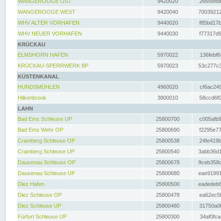
WANGEROOGE OST
9420020
26656fda
WANGEROOGE WEST
9420040
70039212
WHV ALTER VORHAFEN
9440020
f85bd17b
WHV NEUER VORHAFEN
9440030
f77317d9
KRÜCKAU
ELMSHORN HAFEN
5970022
136febf6
KRÜCKAU-SPERRWERK BP
5970023
53c277c3
KÜSTENKANAL
HUNDSMÜHLEN
4960020
cf6ac249
Hilkenbrook
3800010
58ccd6f0
LAHN
Bad Ems Schleuse UP
25800700
c005afb9
Bad Ems Wehr OP
25800690
f2295e77
Cramberg Schleuse OP
25800538
24fe419b
Cramberg Schleuse UP
25800540
3abb36d1
Dausenau Schleuse OP
25800678
9ceb358c
Dausenau Schleuse UP
25800680
eae91991
Diez Hafen
25800500
eadedeb6
Diez Schleuse OP
25800478
ea62ec5f
Diez Schleuse UP
25800480
31750a0f
Fürfurt Schleuse UP
25800300
34af0fca