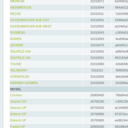
MEHRUM
31010071
be05603a
NIENBRÜGGE
31010044
864a8111
RECKE
31010011
7af19499
RODENBERGER AUE-OST
31010051
6288de60
RODENBERGER AUE-WEST
31010052
eb24b5a3
RUSBEND
31010043
c1f06401
RÜHEN
31010093
4ed5f6da
SEHNDE
31010070
ab0d9117
SÜLFELD OW
31010092
a8604e8f
SÜLFELD UW
31010091
892183d6
THUNE
31010080
42b865fb
VELSDORF
3101012
36f80081
VORSFELDE
31010090
dbb2bb9f
WARBER GRABEN
31010040
2f1080ba
MOSEL
Cochem
26900400
768df4e9
Detzem OP
26700180
c40912fd
Detzem UP
26700200
dc344605
Enkirch OP
26700880
87207dcd
Enkirch UP
26700900
ee861944
Fankel OP
26900280
68198b48