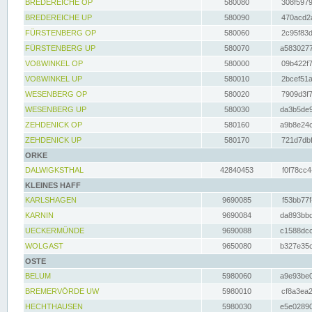
BREDEREICHE OP
580080
308f5979
BREDEREICHE UP
580090
470acd2a
FÜRSTENBERG OP
580060
2c95f83d
FÜRSTENBERG UP
580070
a5830277
VOßWINKEL OP
580000
09b422f7
VOßWINKEL UP
580010
2bcef51a
WESENBERG OP
580020
7909d3f7
WESENBERG UP
580030
da3b5de9
ZEHDENICK OP
580160
a9b8e24c
ZEHDENICK UP
580170
721d7dbf
ORKE
DALWIGKSTHAL
42840453
f0f78cc4
KLEINES HAFF
KARLSHAGEN
9690085
f53bb77f
KARNIN
9690084
da893bbd
UECKERMÜNDE
9690088
c1588dcc
WOLGAST
9650080
b327e35c
OSTE
BELUM
5980060
a9e93be0
BREMERVÖRDE UW
5980010
cf8a3ea2
HECHTHAUSEN
5980030
e5e02890