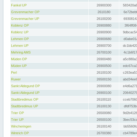
Fankel UP
26900300
583420a8
Grevenmacher OP
2610180
6e72bebf
Grevenmacher UP
26100200
69308142
Koblenz OP
26900880
3f64ff08
Koblenz UP
26900900
9dbcac54
Lehmen OP
26900680
d0abe01a
Lehmen UP
26900700
dc1bb420
Mehring AMS
26700100
4c1b6f17
Müden OP
26900480
a5c880a3
Müden UP
26900500
edc67ca3
Perl
26100100
c263ea53
Ruwer
26500150
abd34ee6
Sankt Aldegund OP
26900080
e4d6a271
Sankt Aldegund UP
26900100
20640279
Stadtbredimus OP
26100110
cceb7060
Stadtbredimus UP
26100130
dfdf753b
Trier OP
26500080
9d2b4126
Trier UP
26500100
3bec53ca
Wincheringen
26100140
bb5560fc
Wintrich OP
26700380
cb4789e4