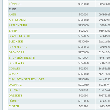
TÖNNING
9520070
00e386ac
ELBE
AKEN
502010
094b96e5
ALTENGAMME
5930070
2ee12b9a
ARTLENBURG
5930050
b3492c68
BARBY
502070
939f82ec
BLANKENESE UF
5952065
bacb459b
BLECKEDE
5930020
6aa1cd8e
BOIZENBURG
5930033
33e0bce0
BROKDORF
5970050
610ab204
BRUNSBÜTTEL MPM
5970094
d4f5f719
BUNTHAUS
5952020
ae1b91d0
COSWIG
501470
1ce53a59
CRANZ
5950070
e6b42536
CUXHAVEN STEUBENHÖFT
5990020
aad49293
DAMNATZ
5910030
c233674f
DESSAU
502000
1edc5fa4
DRESDEN
501060
70272185
DÖMITZ
5910025
6e3ea719
ELSTER
501390
c093b557