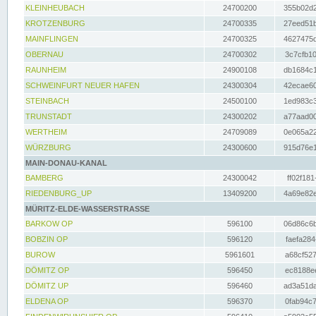
KLEINHEUBACH
24700200
355b02d2
KROTZENBURG
24700335
27eed51b
MAINFLINGEN
24700325
4627475d
OBERNAU
24700302
3c7cfb10
RAUNHEIM
24900108
db1684c1
SCHWEINFURT NEUER HAFEN
24300304
42ecae60
STEINBACH
24500100
1ed983c3
TRUNSTADT
24300202
a77aad00
WERTHEIM
24709089
0e065a22
WÜRZBURG
24300600
915d76e1
MAIN-DONAU-KANAL
BAMBERG
24300042
ff02f181
RIEDENBURG_UP
13409200
4a69e82e
MÜRITZ-ELDE-WASSERSTRASSE
BARKOW OP
596100
06d86c6b
BOBZIN OP
596120
faefa284
BUROW
5961601
a68cf527
DÖMITZ OP
596450
ec8188ee
DÖMITZ UP
596460
ad3a51da
ELDENA OP
596370
0fab94c7