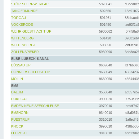
STÖR-SPERRWERK AP
5970041
d9acdbec
TANGERMÜNDE
502350
13e91b77
TORGAU
501261
83bbaedb
VOCKERODE
501480
ae93f2a5
WEHR GEESTHACHT UP
5930062
0f7f58a8
WITTENBERG
501420
070b1eb4
WITTENBERGE
503050
cbf3cd49
ZOLLENSPIEKER
5930090
3de8ea26
ELBE-LÜBECK-KANAL
BÜSSAU UP
9669040
bf7bb8e8
DONNERSCHLEUSE OP
9660049
45634232
MÖLLN
9660050
46644438
EMS
DALUM
3550040
ad357e52
DUKEGAT
3990020
7753c1fa
EMDEN NEUE SEESCHLEUSE
3970010
edfdf747
EMSHÖRN
9340010
c8af067c
FUESTRUP
3310010
3a8ed45f
KNOCK
3990010
438b565e
LEERORT
3910010
abb23dad