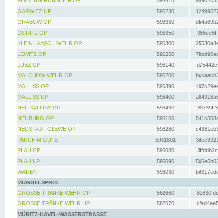
FINDENWIRUNSHIER OP
596410
a5902c55
GARWITZ UP
596230
12499527
GRABOW OP
596330
db4a69b2
GÜRITZ OP
596350
956ce5ff
KLEIN LAASCH WEHR OP
596300
25530a3e
LEWITZ OP
596250
7bbd90ad
LÜBZ OP
596140
d75442cf
MALCHOW WEHR OP
596200
bccaacb3
MALLISS OP
596390
497c29ee
MALLISS UP
596400
a64918a6
NEU KALLISS OP
596430
30739ff3
NEUBURG OP
596160
541c508a
NEUSTADT GLEWE OP
596280
c4381eb3
PARCHIM GÜTE
5961801
3dec3921
PLAU OP
596080
3ffddb2c
PLAU UP
596090
506e6b03
WAREN
596030
bd317edd
MÜGGELSPREE
GROSSE TRÄNKE WEHR OP
582660
81630fdd
GROSSE TRÄNKE WEHR UP
582670
cfad4ee5
MÜRITZ-HAVEL-WASSERSTRASSE