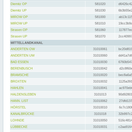
Diemitz OP
581020
d6426c42
Diemitz UP
581030
6b3b55e2
MIROW OP
581000
ab13c115
MIROW UP
581010
19cc3b9a
Strasen OP
581060
117877ec
Strasen UP
581070
2cc40997
MITTELLANDKANAL
ANDERTEN OW
31010061
bc20d819
ANDERTEN UW
31010060
dd41a7d6
BAD ESSEN
31010030
6760b547
BERENBUSCH
31010042
d2c8f60e
BRAMSCHE
31010020
bec8a6a5
BROXTEN
31010032
1125a391
HAHLEN
31010041
ac970eb0
HALDENSLEBEN
3101013
90d92801
HANN. LIST
31010062
27dfd137
HÖRSTEL
31010010
6c7c180f
KANALBRÜCKE
3101018
32b997c2
LOHNDE
31010050
516c4814
LÜBBECKE
31010031
c2aa9164