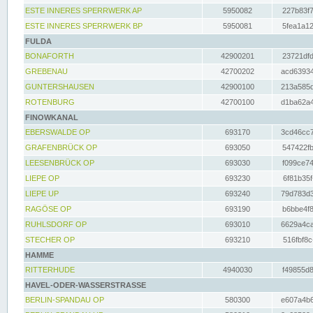
ESTE INNERES SPERRWERK AP
5950082
227b83f7
ESTE INNERES SPERRWERK BP
5950081
5fea1a12
FULDA
BONAFORTH
42900201
23721dfd
GREBENAU
42700202
acd63934
GUNTERSHAUSEN
42900100
213a585d
ROTENBURG
42700100
d1ba62a4
FINOWKANAL
EBERSWALDE OP
693170
3cd46cc7
GRAFENBRÜCK OP
693050
547422fb
LEESENBRÜCK OP
693030
f099ce74
LIEPE OP
693230
6f81b35f
LIEPE UP
693240
79d783d3
RAGÖSE OP
693190
b6bbe4f8
RUHLSDORF OP
693010
6629a4ca
STECHER OP
693210
516fbf8c
HAMME
RITTERHUDE
4940030
f49855d8
HAVEL-ODER-WASSERSTRASSE
BERLIN-SPANDAU OP
580300
e607a4b6