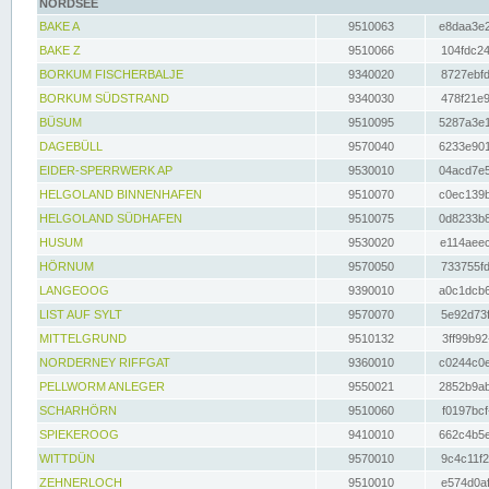
NORDSEE
BAKE A
9510063
e8daa3e2
BAKE Z
9510066
104fdc24
BORKUM FISCHERBALJE
9340020
8727ebfd
BORKUM SÜDSTRAND
9340030
478f21e9
BÜSUM
9510095
5287a3e1
DAGEBÜLL
9570040
6233e901
EIDER-SPERRWERK AP
9530010
04acd7e5
HELGOLAND BINNENHAFEN
9510070
c0ec139b
HELGOLAND SÜDHAFEN
9510075
0d8233b8
HUSUM
9530020
e114aeec
HÖRNUM
9570050
733755fd
LANGEOOG
9390010
a0c1dcb6
LIST AUF SYLT
9570070
5e92d73f
MITTELGRUND
9510132
3ff99b92
NORDERNEY RIFFGAT
9360010
c0244c0e
PELLWORM ANLEGER
9550021
2852b9ab
SCHARHÖRN
9510060
f0197bcf
SPIEKEROOG
9410010
662c4b5e
WITTDÜN
9570010
9c4c11f2
ZEHNERLOCH
9510010
e574d0af