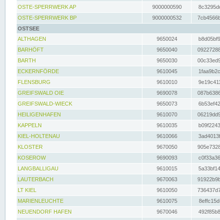
OSTE-SPERRWERK AP
9000000590
8c3295dc
OSTE-SPERRWERK BP
9000000532
7cb4566b
OSTSEE
ALTHAGEN
9650024
b8d05bf9
BARHÖFT
9650040
09227288
BARTH
9650030
00c33ed9
ECKERNFÖRDE
9610045
1faa9b2c
FLENSBURG
9610010
9e19c411
GREIFSWALD OIE
9690078
087b6386
GREIFSWALD-WIECK
9650073
6b53ef42
HEILIGENHAFEN
9610070
06219dd9
KAPPELN
9610035
b09f2243
KIEL-HOLTENAU
9610066
3ad4013f
KLOSTER
9670050
905e7328
KOSEROW
9690093
c0f33a36
LANGBALLIGAU
9610015
5a33bf14
LAUTERBACH
9670063
91922b9b
LT KIEL
9610050
736437d7
MARIENLEUCHTE
9610075
8effc15d
NEUENDORF HAFEN
9670046
492f85b8