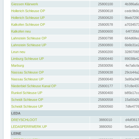
Giessen Klärwerk
25800100
4b386a6a
Hollerich Schleuse OP
25800618
cedc9b0c
Hollerich Schleuse UP
25800620
9beb7290
Kalkofen Schleuse OP
25800578
a7034573
Kalkofen neu
25800600
64f735fd
Lahnstein Schleuse OP
25800798
664d68ea
Lahnstein Schleuse UP
25800800
6b6b31e2
Leun neu
25800200
32807065
Limburg Schleuse UP
25800440
89038b42
Marburg
25830056
4e7a6cfa
Nassau Schleuse OP
25800638
29cb44a2
Nassau Schleuse UP
25800640
3a90a346
Niederbiel Schleuse Kanal OP
25800177
57c8e437
Runkel Schleuse UP
25800400
b85b17cc
Scheidt Schleuse OP
25800558
15a50d2b
Scheidt Schleuse UP
25800560
7dfe4776
LEDA
DREYSCHLOOT
3880010
d4df3617
LEDASPERRWERK UP
3880050
5e6ae93a
LEINE