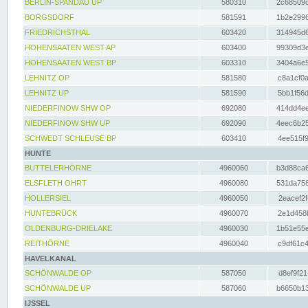
BERLIN-SPANDAU UP
580310
2c68509c
BORGSDORF
581591
1b2e2996
FRIEDRICHSTHAL
603420
314945d6
HOHENSAATEN WEST AP
603400
99309d3e
HOHENSAATEN WEST BP
603310
3404a6e5
LEHNITZ OP
581580
c8a1cf0a
LEHNITZ UP
581590
5bb1f56d
NIEDERFINOW SHW OP
692080
414dd4ee
NIEDERFINOW SHW UP
692090
4eec6b25
SCHWEDT SCHLEUSE BP
603410
4ee515f9
HUNTE
BUTTELERHÖRNE
4960060
b3d88ca6
ELSFLETH OHRT
4960080
531da758
HOLLERSIEL
4960050
2eacef2f
HUNTEBRÜCK
4960070
2e1d458b
OLDENBURG-DRIELAKE
4960030
1b51e55e
REITHÖRNE
4960040
c9df61c4
HAVELKANAL
SCHÖNWALDE OP
587050
d8ef9f21
SCHÖNWALDE UP
587060
b6650b13
IJSSEL