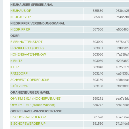
NEUHAUSER SPEISEKANAL
NEUHAUS OP
585850
963bdc26
NEUHAUS UP
585860
bf48cefd
NIEGRIPPER VERBINDUNGSKANAL
NIEGRIPP BP
587500
e506460f
ODER
EISENHÜTTENSTADT
603000
8675aa70
FRANKFURT1 (ODER)
603031
bffdf7f2
HOHENSAATEN-FINOW
603080
f7a639a4
KIENITZ
603050
6298a8f9
KIETZ
603040
16258271
RATZDORF
603140
ca3f535b
SCHWEDT-ODERBRÜCKE
603130
e28babaa
STÜTZKOW
603100
30bff0df
ORANIENBURGER HAVEL
OHV KM 3.014 (HOCHSPANNUNG)
580271
eea7e3dc
OHv km 1.467 (Blaues Wunder)
580272
8b51c505
OBERE HAVEL-WASSERSTRASSE
BISCHOFSWERDER OP
581520
16a780aa
BISCHOFSWERDER UP
581530
74134dc6