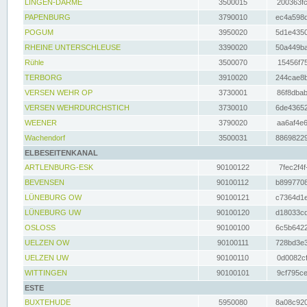
LINGEN-DARME
3500015
200363fc
PAPENBURG
3790010
ec4a598d
POGUM
3950020
5d1e4350
RHEINE UNTERSCHLEUSE
3390020
50a449ba
Rühle
3500070
15456f75
TERBORG
3910020
244cae8b
VERSEN WEHR OP
3730001
86f8dbab
VERSEN WEHRDURCHSTICH
3730010
6de43652
WEENER
3790020
aa6af4e6
Wachendorf
3500031
88698229
ELBESEITENKANAL
ARTLENBURG-ESK
90100122
7fec2f4f
BEVENSEN
90100112
b8997708
LÜNEBURG OW
90100121
c7364d1e
LÜNEBURG UW
90100120
d18033cd
OSLOSS
90100100
6c5b6422
UELZEN OW
90100111
728bd3e3
UELZEN UW
90100110
0d0082cf
WITTINGEN
90100101
9cf795ce
ESTE
BUXTEHUDE
5950080
8a08c920