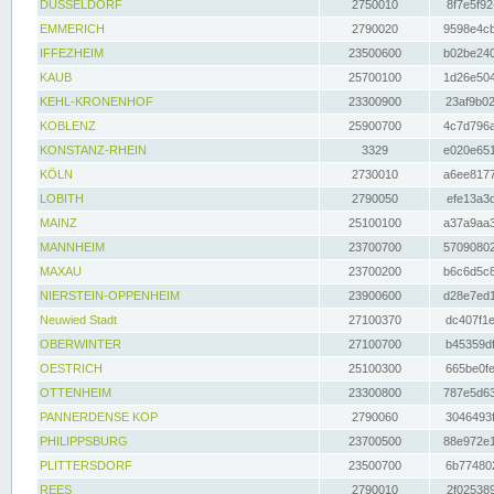
DÜSSELDORF
2750010
8f7e5f92
EMMERICH
2790020
9598e4cb
IFFEZHEIM
23500600
b02be240
KAUB
25700100
1d26e504
KEHL-KRONENHOF
23300900
23af9b02
KOBLENZ
25900700
4c7d796a
KONSTANZ-RHEIN
3329
e020e651
KÖLN
2730010
a6ee8177
LOBITH
2790050
efe13a3d
MAINZ
25100100
a37a9aa3
MANNHEIM
23700700
57090802
MAXAU
23700200
b6c6d5c8
NIERSTEIN-OPPENHEIM
23900600
d28e7ed1
Neuwied Stadt
27100370
dc407f1e
OBERWINTER
27100700
b45359df
OESTRICH
25100300
665be0fe
OTTENHEIM
23300800
787e5d63
PANNERDENSE KOP
2790060
3046493f
PHILIPPSBURG
23700500
88e972e1
PLITTERSDORF
23500700
6b774802
REES
2790010
2f025389