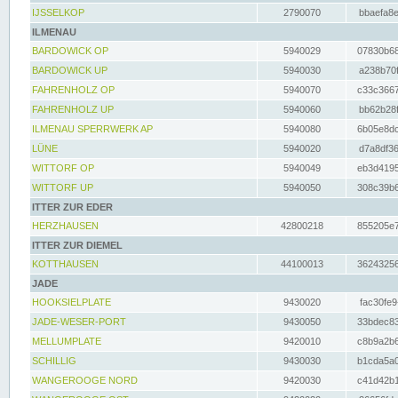
IJSSELKOP
2790070
bbaefa8e
ILMENAU
BARDOWICK OP
5940029
07830b68
BARDOWICK UP
5940030
a238b70f
FAHRENHOLZ OP
5940070
c33c3667
FAHRENHOLZ UP
5940060
bb62b28f
ILMENAU SPERRWERK AP
5940080
6b05e8dc
LÜNE
5940020
d7a8df36
WITTORF OP
5940049
eb3d4195
WITTORF UP
5940050
308c39b6
ITTER ZUR EDER
HERZHAUSEN
42800218
855205e7
ITTER ZUR DIEMEL
KOTTHAUSEN
44100013
36243256
JADE
HOOKSIELPLATE
9430020
fac30fe9
JADE-WESER-PORT
9430050
33bdec83
MELLUMPLATE
9420010
c8b9a2b6
SCHILLIG
9430030
b1cda5a0
WANGEROOGE NORD
9420030
c41d42b1