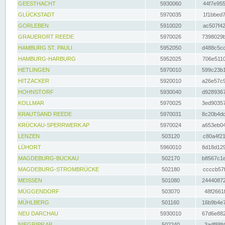
GEESTHACHT
5930060
44f7e955
GLÜCKSTADT
5970035
1f1bbed7
GORLEBEN
5910020
ac507f42
GRAUERORT REEDE
5970026
7398029b
HAMBURG ST. PAULI
5952050
d488c5cc
HAMBURG-HARBURG
5952025
706e5110
HETLINGEN
5970010
599c23b1
HITZACKER
5920010
a26e57c9
HOHNSTORF
5930040
d9289367
KOLLMAR
5970025
3ed90357
KRAUTSAND REEDE
5970031
8c20b4dc
KRÜCKAU-SPERRWERK AP
5970024
a653eb04
LENZEN
503120
c80a4f21
LÜHORT
5960010
8d18d129
MAGDEBURG-BUCKAU
502170
b8567c1e
MAGDEBURG-STROMBRÜCKE
502180
ccccb57f
MEISSEN
501080
24440872
MÜGGENDORF
503070
48f2661f
MÜHLBERG
501160
16b9b4e7
NEU DARCHAU
5930010
67d6e882
NIEGRIPP AP
502240
3adf88fd