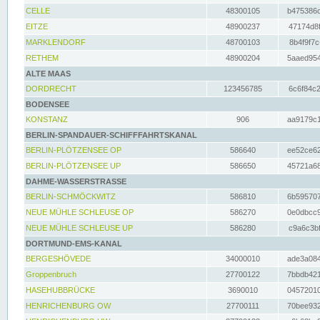
CELLE
48300105
b475386c
EITZE
48900237
47174d8f
MARKLENDORF
48700103
8b4f9f7c
RETHEM
48900204
5aaed954
ALTE MAAS
DORDRECHT
123456785
6c6f84c2
BODENSEE
KONSTANZ
906
aa9179c1
BERLIN-SPANDAUER-SCHIFFFAHRTSKANAL
BERLIN-PLÖTZENSEE OP
586640
ee52ce62
BERLIN-PLÖTZENSEE UP
586650
45721a68
DAHME-WASSERSTRASSE
BERLIN-SCHMÖCKWITZ
586810
6b595707
NEUE MÜHLE SCHLEUSE OP
586270
0e0dbcc9
NEUE MÜHLE SCHLEUSE UP
586280
c9a6c3bf
DORTMUND-EMS-KANAL
BERGESHÖVEDE
34000010
ade3a084
Groppenbruch
27700122
7bbdb421
HASEHUBBRÜCKE
3690010
04572010
HENRICHENBURG OW
27700111
70bee932