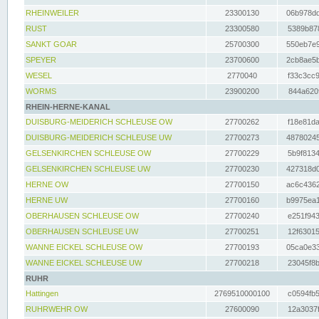
RHEINWEILER
23300130
06b978dd
RUST
23300580
5389b878
SANKT GOAR
25700300
550eb7e9
SPEYER
23700600
2cb8ae5b
WESEL
2770040
f33c3cc9
WORMS
23900200
844a620f
RHEIN-HERNE-KANAL
DUISBURG-MEIDERICH SCHLEUSE OW
27700262
f18e81da
DUISBURG-MEIDERICH SCHLEUSE UW
27700273
48780245
GELSENKIRCHEN SCHLEUSE OW
27700229
5b9f8134
GELSENKIRCHEN SCHLEUSE UW
27700230
427318d0
HERNE OW
27700150
ac6c4362
HERNE UW
27700160
b9975ea1
OBERHAUSEN SCHLEUSE OW
27700240
e251f943
OBERHAUSEN SCHLEUSE UW
27700251
12f63015
WANNE EICKEL SCHLEUSE OW
27700193
05ca0e33
WANNE EICKEL SCHLEUSE UW
27700218
23045f8b
RUHR
Hattingen
2769510000100
c0594fb5
RUHRWEHR OW
27600090
12a3037f