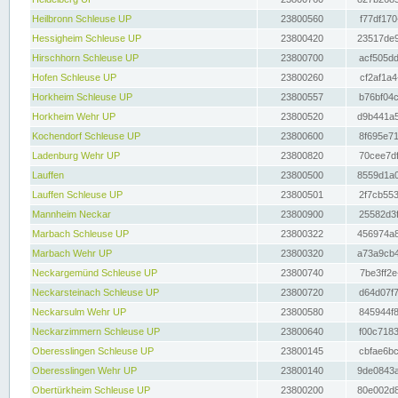
Heilbronn Schleuse UP
23800560
f77df170
Hessigheim Schleuse UP
23800420
23517de9
Hirschhorn Schleuse UP
23800700
acf505dd
Hofen Schleuse UP
23800260
cf2af1a4
Horkheim Schleuse UP
23800557
b76bf04c
Horkheim Wehr UP
23800520
d9b441a5
Kochendorf Schleuse UP
23800600
8f695e71
Ladenburg Wehr UP
23800820
70cee7df
Lauffen
23800500
8559d1a0
Lauffen Schleuse UP
23800501
2f7cb553
Mannheim Neckar
23800900
25582d3f
Marbach Schleuse UP
23800322
456974a8
Marbach Wehr UP
23800320
a73a9cb4
Neckargemünd Schleuse UP
23800740
7be3ff2e
Neckarsteinach Schleuse UP
23800720
d64d07f7
Neckarsulm Wehr UP
23800580
845944f8
Neckarzimmern Schleuse UP
23800640
f00c7183
Oberesslingen Schleuse UP
23800145
cbfae6bc
Oberesslingen Wehr UP
23800140
9de0843a
Obertürkheim Schleuse UP
23800200
80e002d8