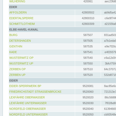
WILHERING
420061
aec23fd6
EDER
AFFOLDERN
42800502
ab9d5a42
EDERTALSPERRE
42800310
c6e9f744
SCHMITTLOTHEIM
42800309
d2155fa6
ELBE-HAVEL-KANAL
BURG
587507
831ad501
DETERSHAGEN
587505
a7b1eda9
GENTHIN
587535
e9e7f20c
KADE
587541
e4f29379
WUSTERWITZ OP
587540
c6a12d34
WUSTERWITZ UP
587550
3bfcf759
ZERBEN OP
587510
64c37072
ZERBEN UP
587520
532d8718
EIDER
EIDER-SPERRWERK BP
9520081
8ac85e6c
FRIEDRICHSTADT STRASSENBRÜCKE
9520060
721313e7
LEXFÄHRE OBERWASSER
9520020
86c5688f
LEXFÄHRE UNTERWASSER
9520030
7f01fbd8
NORDFELD OBERWASSER
9520040
61394669
NORDFELD UNTERWASSER
9520050
cb93548e