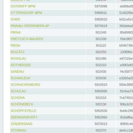
OSTERIFF MPM
5970096
eb90bd3f
OTTERNDORF MPM
5990011
5140295e
OVER
5950010
b02ce5c0
PINNAU-SPERRWERK AP
5970019
391bbba5
PIRNA
501040
85d686f1
PRETZSCH-MAUKEN
501330
f3dc8f07
RIESA
501110
b04b739d
ROGÄTZ
502250
133f0f6c
ROSSLAU
501490
e97116a4
ROTHENSEE
502210
e30f2e83
SANDAU
502430
f4c55f77
SCHARLEUK
503030
e32b0a28
SCHNACKENBURG
5910010
550e3885
SCHULAU
5950090
f3c6ee73
SCHÖNA
501010
7cb7461b
SCHÖNEBECK
502130
90bcb315
SCHÖPFSTELLE
5952030
fed4c295
SEEMANNSHÖFT
5952060
816affba
STADERSAND
5970013
80f0fc4d
STORKAU
502370
de4cc1db