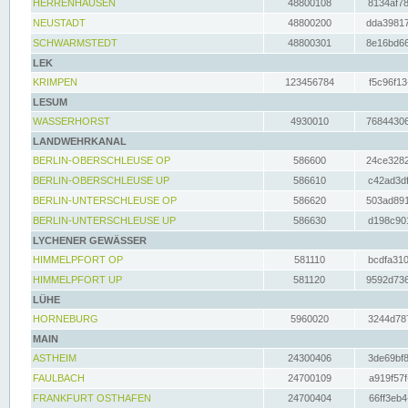
HERRENHAUSEN
48800108
8134af78
NEUSTADT
48800200
dda39817
SCHWARMSTEDT
48800301
8e16bd66
LEK
KRIMPEN
123456784
f5c96f13
LESUM
WASSERHORST
4930010
76844306
LANDWEHRKANAL
BERLIN-OBERSCHLEUSE OP
586600
24ce3282
BERLIN-OBERSCHLEUSE UP
586610
c42ad3df
BERLIN-UNTERSCHLEUSE OP
586620
503ad891
BERLIN-UNTERSCHLEUSE UP
586630
d198c901
LYCHENER GEWÄSSER
HIMMELPFORT OP
581110
bcdfa310
HIMMELPFORT UP
581120
9592d736
LÜHE
HORNEBURG
5960020
3244d787
MAIN
ASTHEIM
24300406
3de69bf8
FAULBACH
24700109
a919f57f
FRANKFURT OSTHAFEN
24700404
66ff3eb4