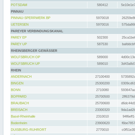
POTSDAM
580412
5e10e1e7
PINNAU
PINNAU-SPERRWERK BP
5970018
26259e8f
UETERSEN
5970016
575da86f
PAREYER VERBINDUNGSKANAL
PAREY EP
502300
25ca1bef
PAREY UP
587530
bafddcbf
RHEINSBERGER GEWÄSSER
WOLFSBRUCH OP
589000
4d00c13e
WOLFSBRUCH UP
589010
3d43a8d7
RHEIN
ANDERNACH
27100400
5735892a
BINGEN
25300200
0309cd61
BONN
2710080
593647aa
BOPPARD
25700500
2ff6379d
BRAUBACH
25700600
d6dc44d1
BREISACH
23300320
9da1ad2b
Basel-Rheinhalle
2310010
94f6eff1
Bodenheim
23900620
f6be7857
DUISBURG-RUHRORT
2770010
c0f51e35