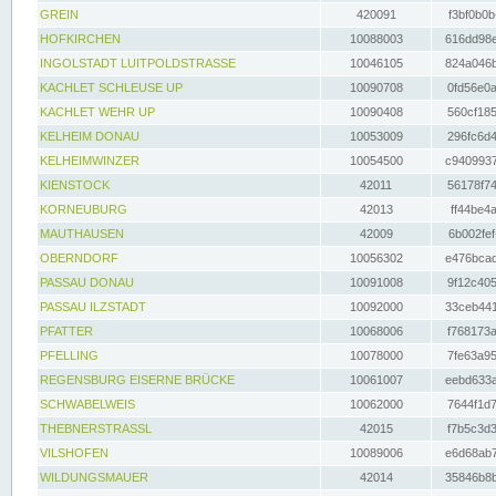
GREIN
420091
f3bf0b0b
HOFKIRCHEN
10088003
616dd98e
INGOLSTADT LUITPOLDSTRASSE
10046105
824a046b
KACHLET SCHLEUSE UP
10090708
0fd56e0a
KACHLET WEHR UP
10090408
560cf185
KELHEIM DONAU
10053009
296fc6d4
KELHEIMWINZER
10054500
c9409937
KIENSTOCK
42011
56178f74
KORNEUBURG
42013
ff44be4a
MAUTHAUSEN
42009
6b002fef
OBERNDORF
10056302
e476bcad
PASSAU DONAU
10091008
9f12c405
PASSAU ILZSTADT
10092000
33ceb441
PFATTER
10068006
f768173a
PFELLING
10078000
7fe63a95
REGENSBURG EISERNE BRÜCKE
10061007
eebd633a
SCHWABELWEIS
10062000
7644f1d7
THEBNERSTRASSL
42015
f7b5c3d3
VILSHOFEN
10089006
e6d68ab7
WILDUNGSMAUER
42014
35846b8b