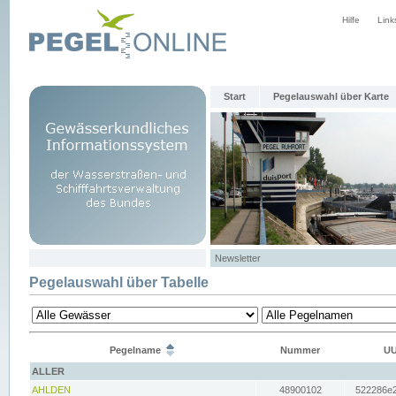
Hilfe
Link
Start
Pegelauswahl über Karte
Newsletter
Pegelauswahl über Tabelle
Pegelname
Nummer
UU
ALLER
AHLDEN
48900102
522286e2