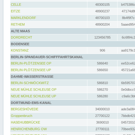
CELLE
48300105
b475386c
EITZE
48900237
47174d8f
MARKLENDORF
48700103
8b4f9f7c
RETHEM
48900204
5aaed954
ALTE MAAS
DORDRECHT
123456785
6c6f84c2
BODENSEE
KONSTANZ
906
aa9179c1
BERLIN-SPANDAUER-SCHIFFFAHRTSKANAL
BERLIN-PLÖTZENSEE OP
586640
ee52ce62
BERLIN-PLÖTZENSEE UP
586650
45721a68
DAHME-WASSERSTRASSE
BERLIN-SCHMÖCKWITZ
586810
6b595707
NEUE MÜHLE SCHLEUSE OP
586270
0e0dbcc9
NEUE MÜHLE SCHLEUSE UP
586280
c9a6c3bf
DORTMUND-EMS-KANAL
BERGESHÖVEDE
34000010
ade3a084
Groppenbruch
27700122
7bbdb421
HASEHUBBRÜCKE
3690010
04572010
HENRICHENBURG OW
27700111
70bee932