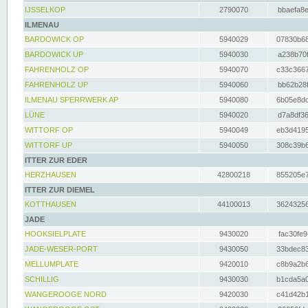
IJSSELKOP
2790070
bbaefa8e
ILMENAU
BARDOWICK OP
5940029
07830b68
BARDOWICK UP
5940030
a238b70f
FAHRENHOLZ OP
5940070
c33c3667
FAHRENHOLZ UP
5940060
bb62b28f
ILMENAU SPERRWERK AP
5940080
6b05e8dc
LÜNE
5940020
d7a8df36
WITTORF OP
5940049
eb3d4195
WITTORF UP
5940050
308c39b6
ITTER ZUR EDER
HERZHAUSEN
42800218
855205e7
ITTER ZUR DIEMEL
KOTTHAUSEN
44100013
36243256
JADE
HOOKSIELPLATE
9430020
fac30fe9
JADE-WESER-PORT
9430050
33bdec83
MELLUMPLATE
9420010
c8b9a2b6
SCHILLIG
9430030
b1cda5a0
WANGEROOGE NORD
9420030
c41d42b1