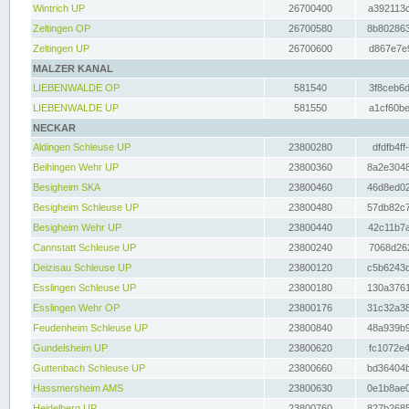
Wintrich UP
26700400
a392113c
Zeltingen OP
26700580
8b802863
Zeltingen UP
26700600
d867e7e9
MALZER KANAL
LIEBENWALDE OP
581540
3f8ceb6d
LIEBENWALDE UP
581550
a1cf60be
NECKAR
Aldingen Schleuse UP
23800280
dfdfb4ff
Beihingen Wehr UP
23800360
8a2e3048
Besigheim SKA
23800460
46d8ed02
Besigheim Schleuse UP
23800480
57db82c7
Besigheim Wehr UP
23800440
42c11b7a
Cannstatt Schleuse UP
23800240
7068d262
Deizisau Schleuse UP
23800120
c5b6243d
Esslingen Schleuse UP
23800180
130a3761
Esslingen Wehr OP
23800176
31c32a38
Feudenheim Schleuse UP
23800840
48a939b9
Gundelsheim UP
23800620
fc1072e4
Guttenbach Schleuse UP
23800660
bd36404b
Hassmersheim AMS
23800630
0e1b8ae0
Heidelberg UP
23800760
827b2685