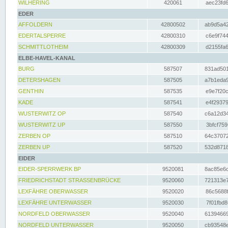
WILHERING
420061
aec23fd6
EDER
AFFOLDERN
42800502
ab9d5a42
EDERTALSPERRE
42800310
c6e9f744
SCHMITTLOTHEIM
42800309
d2155fa6
ELBE-HAVEL-KANAL
BURG
587507
831ad501
DETERSHAGEN
587505
a7b1eda9
GENTHIN
587535
e9e7f20c
KADE
587541
e4f29379
WUSTERWITZ OP
587540
c6a12d34
WUSTERWITZ UP
587550
3bfcf759
ZERBEN OP
587510
64c37072
ZERBEN UP
587520
532d8718
EIDER
EIDER-SPERRWERK BP
9520081
8ac85e6c
FRIEDRICHSTADT STRASSENBRÜCKE
9520060
721313e7
LEXFÄHRE OBERWASSER
9520020
86c5688f
LEXFÄHRE UNTERWASSER
9520030
7f01fbd8
NORDFELD OBERWASSER
9520040
61394669
NORDFELD UNTERWASSER
9520050
cb93548e