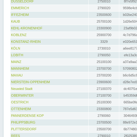
DÜSSELDORF
2750010
8f7e5f92
EMMERICH
2790020
9598e4cb
IFFEZHEIM
23500600
b02be240
KAUB
25700100
1d26e504
KEHL-KRONENHOF
23300900
23af9b02
KOBLENZ
25900700
4c7d796a
KONSTANZ-RHEIN
3329
e020e651
KÖLN
2730010
a6ee8177
LOBITH
2790050
efe13a3d
MAINZ
25100100
a37a9aa3
MANNHEIM
23700700
57090802
MAXAU
23700200
b6c6d5c8
NIERSTEIN-OPPENHEIM
23900600
d28e7ed1
Neuwied Stadt
27100370
dc407f1e
OBERWINTER
27100700
b45359df
OESTRICH
25100300
665be0fe
OTTENHEIM
23300800
787e5d63
PANNERDENSE KOP
2790060
3046493f
PHILIPPSBURG
23700500
88e972e1
PLITTERSDORF
23500700
6b774802
REES
2790010
2f025389