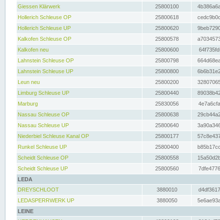
Giessen Klärwerk
25800100
4b386a6a
Hollerich Schleuse OP
25800618
cedc9b0c
Hollerich Schleuse UP
25800620
9beb7290
Kalkofen Schleuse OP
25800578
a7034573
Kalkofen neu
25800600
64f735fd
Lahnstein Schleuse OP
25800798
664d68ea
Lahnstein Schleuse UP
25800800
6b6b31e2
Leun neu
25800200
32807065
Limburg Schleuse UP
25800440
89038b42
Marburg
25830056
4e7a6cfa
Nassau Schleuse OP
25800638
29cb44a2
Nassau Schleuse UP
25800640
3a90a346
Niederbiel Schleuse Kanal OP
25800177
57c8e437
Runkel Schleuse UP
25800400
b85b17cc
Scheidt Schleuse OP
25800558
15a50d2b
Scheidt Schleuse UP
25800560
7dfe4776
LEDA
DREYSCHLOOT
3880010
d4df3617
LEDASPERRWERK UP
3880050
5e6ae93a
LEINE