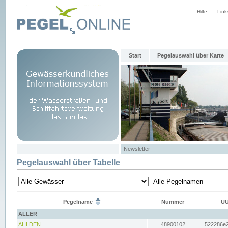
Hilfe
Link
Start
Pegelauswahl über Karte
Newsletter
Pegelauswahl über Tabelle
Pegelname
Nummer
UU
ALLER
AHLDEN
48900102
522286e2