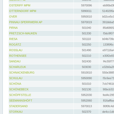
OSTERIFF MPM
5970096
eb90bd3f
OTTERNDORF MPM
5990011
5140295e
OVER
5950010
b02ce5c0
PINNAU-SPERRWERK AP
5970019
391bbba5
PIRNA
501040
85d686f1
PRETZSCH-MAUKEN
501330
f3dc8f07
RIESA
501110
b04b739d
ROGÄTZ
502250
133f0f6c
ROSSLAU
501490
e97116a4
ROTHENSEE
502210
e30f2e83
SANDAU
502430
f4c55f77
SCHARLEUK
503030
e32b0a28
SCHNACKENBURG
5910010
550e3885
SCHULAU
5950090
f3c6ee73
SCHÖNA
501010
7cb7461b
SCHÖNEBECK
502130
90bcb315
SCHÖPFSTELLE
5952030
fed4c295
SEEMANNSHÖFT
5952060
816affba
STADERSAND
5970013
80f0fc4d
STORKAU
502370
de4cc1db