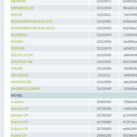
MEHRUM
31010071
be05603a
NIENBRÜGGE
31010044
864a8111
RECKE
31010011
7af19499
RODENBERGER AUE-OST
31010051
6288de60
RODENBERGER AUE-WEST
31010052
eb24b5a3
RUSBEND
31010043
c1f06401
RÜHEN
31010093
4ed5f6da
SEHNDE
31010070
ab0d9117
SÜLFELD OW
31010092
a8604e8f
SÜLFELD UW
31010091
892183d6
THUNE
31010080
42b865fb
VELSDORF
3101012
36f80081
VORSFELDE
31010090
dbb2bb9f
WARBER GRABEN
31010040
2f1080ba
MOSEL
Cochem
26900400
768df4e9
Detzem OP
26700180
c40912fd
Detzem UP
26700200
dc344605
Enkirch OP
26700880
87207dcd
Enkirch UP
26700900
ee861944
Fankel OP
26900280
68198b48