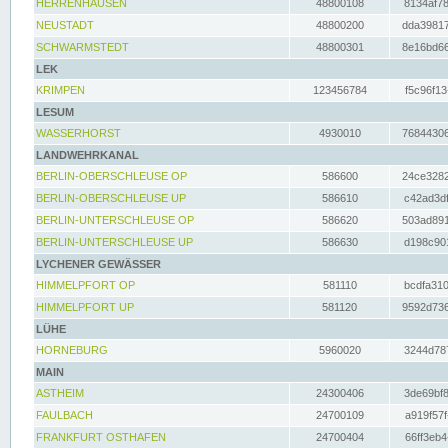
HERRENHAUSEN
48800108
8134af78
NEUSTADT
48800200
dda39817
SCHWARMSTEDT
48800301
8e16bd66
LEK
KRIMPEN
123456784
f5c96f13
LESUM
WASSERHORST
4930010
76844306
LANDWEHRKANAL
BERLIN-OBERSCHLEUSE OP
586600
24ce3282
BERLIN-OBERSCHLEUSE UP
586610
c42ad3df
BERLIN-UNTERSCHLEUSE OP
586620
503ad891
BERLIN-UNTERSCHLEUSE UP
586630
d198c901
LYCHENER GEWÄSSER
HIMMELPFORT OP
581110
bcdfa310
HIMMELPFORT UP
581120
9592d736
LÜHE
HORNEBURG
5960020
3244d787
MAIN
ASTHEIM
24300406
3de69bf8
FAULBACH
24700109
a919f57f
FRANKFURT OSTHAFEN
24700404
66ff3eb4