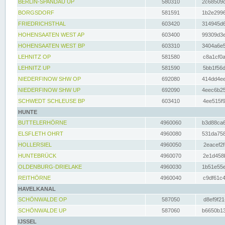
BERLIN-SPANDAU UP
580310
2c68509c
BORGSDORF
581591
1b2e2996
FRIEDRICHSTHAL
603420
314945d6
HOHENSAATEN WEST AP
603400
99309d3e
HOHENSAATEN WEST BP
603310
3404a6e5
LEHNITZ OP
581580
c8a1cf0a
LEHNITZ UP
581590
5bb1f56d
NIEDERFINOW SHW OP
692080
414dd4ee
NIEDERFINOW SHW UP
692090
4eec6b25
SCHWEDT SCHLEUSE BP
603410
4ee515f9
HUNTE
BUTTELERHÖRNE
4960060
b3d88ca6
ELSFLETH OHRT
4960080
531da758
HOLLERSIEL
4960050
2eacef2f
HUNTEBRÜCK
4960070
2e1d458b
OLDENBURG-DRIELAKE
4960030
1b51e55e
REITHÖRNE
4960040
c9df61c4
HAVELKANAL
SCHÖNWALDE OP
587050
d8ef9f21
SCHÖNWALDE UP
587060
b6650b13
IJSSEL