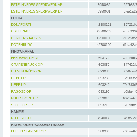
ESTE INNERES SPERRWERK AP
5950082
227b83f7
ESTE INNERES SPERRWERK BP
5950081
5fea1a12
FULDA
BONAFORTH
42900201
23721dfd
GREBENAU
42700202
acd63934
GUNTERSHAUSEN
42900100
213a585d
ROTENBURG
42700100
d1ba62a4
FINOWKANAL
EBERSWALDE OP
693170
3cd46cc7
GRAFENBRÜCK OP
693050
547422fb
LEESENBRÜCK OP
693030
f099ce74
LIEPE OP
693230
6f81b35f
LIEPE UP
693240
79d783d3
RAGÖSE OP
693190
b6bbe4f8
RUHLSDORF OP
693010
6629a4ca
STECHER OP
693210
516fbf8c
HAMME
RITTERHUDE
4940030
f49855d8
HAVEL-ODER-WASSERSTRASSE
BERLIN-SPANDAU OP
580300
e607a4b6