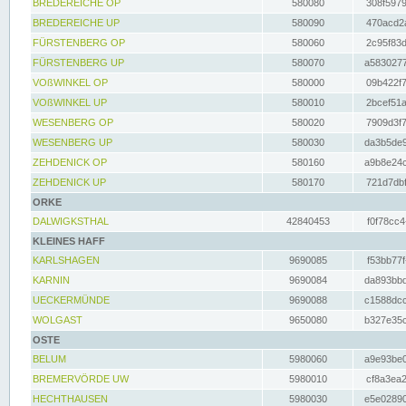
BREDEREICHE OP
580080
308f5979
BREDEREICHE UP
580090
470acd2a
FÜRSTENBERG OP
580060
2c95f83d
FÜRSTENBERG UP
580070
a5830277
VOßWINKEL OP
580000
09b422f7
VOßWINKEL UP
580010
2bcef51a
WESENBERG OP
580020
7909d3f7
WESENBERG UP
580030
da3b5de9
ZEHDENICK OP
580160
a9b8e24c
ZEHDENICK UP
580170
721d7dbf
ORKE
DALWIGKSTHAL
42840453
f0f78cc4
KLEINES HAFF
KARLSHAGEN
9690085
f53bb77f
KARNIN
9690084
da893bbd
UECKERMÜNDE
9690088
c1588dcc
WOLGAST
9650080
b327e35c
OSTE
BELUM
5980060
a9e93be0
BREMERVÖRDE UW
5980010
cf8a3ea2
HECHTHAUSEN
5980030
e5e02890