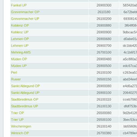
Fankel UP
26900300
583420a8
Grevenmacher OP
2610180
6e72bebf
Grevenmacher UP
26100200
69308142
Koblenz OP
26900880
3f64ff08
Koblenz UP
26900900
9dbcac54
Lehmen OP
26900680
d0abe01a
Lehmen UP
26900700
dc1bb420
Mehring AMS
26700100
4c1b6f17
Müden OP
26900480
a5c880a3
Müden UP
26900500
edc67ca3
Perl
26100100
c263ea53
Ruwer
26500150
abd34ee6
Sankt Aldegund OP
26900080
e4d6a271
Sankt Aldegund UP
26900100
20640279
Stadtbredimus OP
26100110
cceb7060
Stadtbredimus UP
26100130
dfdf753b
Trier OP
26500080
9d2b4126
Trier UP
26500100
3bec53ca
Wincheringen
26100140
bb5560fc
Wintrich OP
26700380
cb4789e4