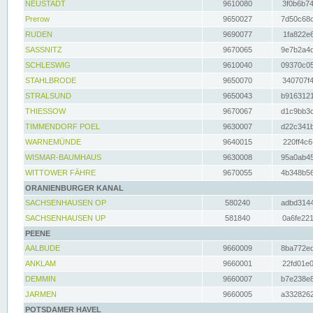
NEUSTADT
9610080
3f0b6b74
Prerow
9650027
7d50c68c
RUDEN
9690077
1fa822e6
SASSNITZ
9670065
9e7b2a4d
SCHLESWIG
9610040
09370c05
STAHLBRODE
9650070
340707f4
STRALSUND
9650043
b9163121
THIESSOW
9670067
d1c9bb3c
TIMMENDORF POEL
9630007
d22c341b
WARNEMÜNDE
9640015
220ff4c6
WISMAR-BAUMHAUS
9630008
95a0ab45
WITTOWER FÄHRE
9670055
4b348b56
ORANIENBURGER KANAL
SACHSENHAUSEN OP
580240
adbd3144
SACHSENHAUSEN UP
581840
0a6fe221
PEENE
AALBUDE
9660009
8ba772ed
ANKLAM
9660001
22fd01e0
DEMMIN
9660007
b7e238e8
JARMEN
9660005
a3328262
POTSDAMER HAVEL