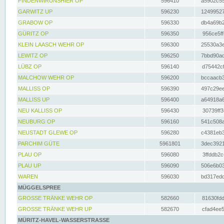
FINDENWIRUNSHIER OP
596410
a5902c55
GARWITZ UP
596230
12499527
GRABOW OP
596330
db4a69b2
GÜRITZ OP
596350
956ce5ff
KLEIN LAASCH WEHR OP
596300
25530a3e
LEWITZ OP
596250
7bbd90ad
LÜBZ OP
596140
d75442cf
MALCHOW WEHR OP
596200
bccaacb3
MALLISS OP
596390
497c29ee
MALLISS UP
596400
a64918a6
NEU KALLISS OP
596430
30739ff3
NEUBURG OP
596160
541c508a
NEUSTADT GLEWE OP
596280
c4381eb3
PARCHIM GÜTE
5961801
3dec3921
PLAU OP
596080
3ffddb2c
PLAU UP
596090
506e6b03
WAREN
596030
bd317edd
MÜGGELSPREE
GROSSE TRÄNKE WEHR OP
582660
81630fdd
GROSSE TRÄNKE WEHR UP
582670
cfad4ee5
MÜRITZ-HAVEL-WASSERSTRASSE