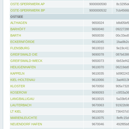
OSTE-SPERRWERK AP
9000000590
8c3295dc
OSTE-SPERRWERK BP
9000000532
7cb4566b
OSTSEE
ALTHAGEN
9650024
b8d05bf9
BARHÖFT
9650040
09227288
BARTH
9650030
00c33ed9
ECKERNFÖRDE
9610045
1faa9b2c
FLENSBURG
9610010
9e19c411
GREIFSWALD OIE
9690078
087b6386
GREIFSWALD-WIECK
9650073
6b53ef42
HEILIGENHAFEN
9610070
06219dd9
KAPPELN
9610035
b09f2243
KIEL-HOLTENAU
9610066
3ad4013f
KLOSTER
9670050
905e7328
KOSEROW
9690093
c0f33a36
LANGBALLIGAU
9610015
5a33bf14
LAUTERBACH
9670063
91922b9b
LT KIEL
9610050
736437d7
MARIENLEUCHTE
9610075
8effc15d
NEUENDORF HAFEN
9670046
492f85b8