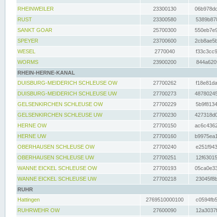
RHEINWEILER
23300130
06b978dd
RUST
23300580
5389b878
SANKT GOAR
25700300
550eb7e9
SPEYER
23700600
2cb8ae5b
WESEL
2770040
f33c3cc9
WORMS
23900200
844a620f
RHEIN-HERNE-KANAL
DUISBURG-MEIDERICH SCHLEUSE OW
27700262
f18e81da
DUISBURG-MEIDERICH SCHLEUSE UW
27700273
48780245
GELSENKIRCHEN SCHLEUSE OW
27700229
5b9f8134
GELSENKIRCHEN SCHLEUSE UW
27700230
427318d0
HERNE OW
27700150
ac6c4362
HERNE UW
27700160
b9975ea1
OBERHAUSEN SCHLEUSE OW
27700240
e251f943
OBERHAUSEN SCHLEUSE UW
27700251
12f63015
WANNE EICKEL SCHLEUSE OW
27700193
05ca0e33
WANNE EICKEL SCHLEUSE UW
27700218
23045f8b
RUHR
Hattingen
2769510000100
c0594fb5
RUHRWEHR OW
27600090
12a3037f