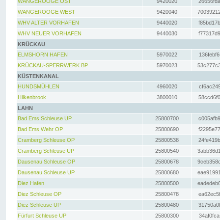
WANGEROOGE OST
9420020
26656fda
WANGEROOGE WEST
9420040
70039212
WHV ALTER VORHAFEN
9440020
f85bd17b
WHV NEUER VORHAFEN
9440030
f77317d9
KRÜCKAU
ELMSHORN HAFEN
5970022
136febf6
KRÜCKAU-SPERRWERK BP
5970023
53c277c3
KÜSTENKANAL
HUNDSMÜHLEN
4960020
cf6ac249
Hilkenbrook
3800010
58ccd6f0
LAHN
Bad Ems Schleuse UP
25800700
c005afb9
Bad Ems Wehr OP
25800690
f2295e77
Cramberg Schleuse OP
25800538
24fe419b
Cramberg Schleuse UP
25800540
3abb36d1
Dausenau Schleuse OP
25800678
9ceb358c
Dausenau Schleuse UP
25800680
eae91991
Diez Hafen
25800500
eadedeb6
Diez Schleuse OP
25800478
ea62ec5f
Diez Schleuse UP
25800480
31750a0f
Fürfurt Schleuse UP
25800300
34af0fca