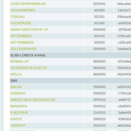
STÖR-SPERRWERK AP
5970041
d9acdbec
TANGERMÜNDE
502350
13e91b77
TORGAU
501261
83bbaedb
VOCKERODE
501480
ae93f2a5
WEHR GEESTHACHT UP
5930062
0f7f58a8
WITTENBERG
501420
070b1eb4
WITTENBERGE
503050
cbf3cd49
ZOLLENSPIEKER
5930090
3de8ea26
ELBE-LÜBECK-KANAL
BÜSSAU UP
9669040
bf7bb8e8
DONNERSCHLEUSE OP
9660049
45634232
MÖLLN
9660050
46644438
EMS
DALUM
3550040
ad357e52
DUKEGAT
3990020
7753c1fa
EMDEN NEUE SEESCHLEUSE
3970010
edfdf747
EMSHÖRN
9340010
c8af067c
FUESTRUP
3310010
3a8ed45f
KNOCK
3990010
438b565e
LEERORT
3910010
abb23dad