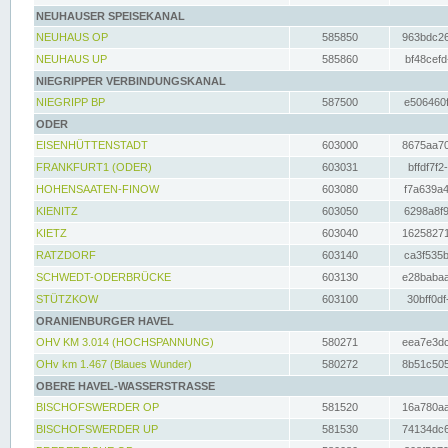
NEUHAUSER SPEISEKANAL
NEUHAUS OP
585850
963bdc26
NEUHAUS UP
585860
bf48cefd
NIEGRIPPER VERBINDUNGSKANAL
NIEGRIPP BP
587500
e506460f
ODER
EISENHÜTTENSTADT
603000
8675aa70
FRANKFURT1 (ODER)
603031
bffdf7f2
HOHENSAATEN-FINOW
603080
f7a639a4
KIENITZ
603050
6298a8f9
KIETZ
603040
16258271
RATZDORF
603140
ca3f535b
SCHWEDT-ODERBRÜCKE
603130
e28babaa
STÜTZKOW
603100
30bff0df
ORANIENBURGER HAVEL
OHV KM 3.014 (HOCHSPANNUNG)
580271
eea7e3dc
OHv km 1.467 (Blaues Wunder)
580272
8b51c505
OBERE HAVEL-WASSERSTRASSE
BISCHOFSWERDER OP
581520
16a780aa
BISCHOFSWERDER UP
581530
74134dc6