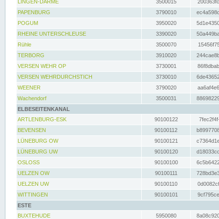
LINGEN-DARME
3500015
200363fc
PAPENBURG
3790010
ec4a598d
POGUM
3950020
5d1e4350
RHEINE UNTERSCHLEUSE
3390020
50a449ba
Rühle
3500070
15456f75
TERBORG
3910020
244cae8b
VERSEN WEHR OP
3730001
86f8dbab
VERSEN WEHRDURCHSTICH
3730010
6de43652
WEENER
3790020
aa6af4e6
Wachendorf
3500031
88698229
ELBESEITENKANAL
ARTLENBURG-ESK
90100122
7fec2f4f
BEVENSEN
90100112
b8997708
LÜNEBURG OW
90100121
c7364d1e
LÜNEBURG UW
90100120
d18033cd
OSLOSS
90100100
6c5b6422
UELZEN OW
90100111
728bd3e3
UELZEN UW
90100110
0d0082cf
WITTINGEN
90100101
9cf795ce
ESTE
BUXTEHUDE
5950080
8a08c920