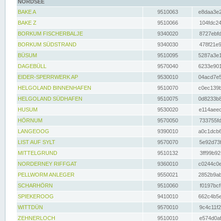
NORDSEE
BAKE A
9510063
e8daa3e2
BAKE Z
9510066
104fdc24
BORKUM FISCHERBALJE
9340020
8727ebfd
BORKUM SÜDSTRAND
9340030
478f21e9
BÜSUM
9510095
5287a3e1
DAGEBÜLL
9570040
6233e901
EIDER-SPERRWERK AP
9530010
04acd7e5
HELGOLAND BINNENHAFEN
9510070
c0ec139b
HELGOLAND SÜDHAFEN
9510075
0d8233b8
HUSUM
9530020
e114aeec
HÖRNUM
9570050
733755fd
LANGEOOG
9390010
a0c1dcb6
LIST AUF SYLT
9570070
5e92d73f
MITTELGRUND
9510132
3ff99b92
NORDERNEY RIFFGAT
9360010
c0244c0e
PELLWORM ANLEGER
9550021
2852b9ab
SCHARHÖRN
9510060
f0197bcf
SPIEKEROOG
9410010
662c4b5e
WITTDÜN
9570010
9c4c11f2
ZEHNERLOCH
9510010
e574d0af