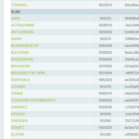
TÖNNING
9520070
00e386ac
ELBE
AKEN
502010
094b96e5
ALTENGAMME
5930070
2ee12b9a
ARTLENBURG
5930050
b3492c68
BARBY
502070
939f82ec
BLANKENESE UF
5952065
bacb459b
BLECKEDE
5930020
6aa1cd8e
BOIZENBURG
5930033
33e0bce0
BROKDORF
5970050
610ab204
BRUNSBÜTTEL MPM
5970094
d4f5f719
BUNTHAUS
5952020
ae1b91d0
COSWIG
501470
1ce53a59
CRANZ
5950070
e6b42536
CUXHAVEN STEUBENHÖFT
5990020
aad49293
DAMNATZ
5910030
c233674f
DESSAU
502000
1edc5fa4
DRESDEN
501060
70272185
DÖMITZ
5910025
6e3ea719
ELSTER
501390
c093b557