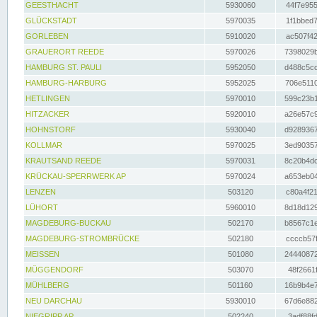
GEESTHACHT
5930060
44f7e955
GLÜCKSTADT
5970035
1f1bbed7
GORLEBEN
5910020
ac507f42
GRAUERORT REEDE
5970026
7398029b
HAMBURG ST. PAULI
5952050
d488c5cc
HAMBURG-HARBURG
5952025
706e5110
HETLINGEN
5970010
599c23b1
HITZACKER
5920010
a26e57c9
HOHNSTORF
5930040
d9289367
KOLLMAR
5970025
3ed90357
KRAUTSAND REEDE
5970031
8c20b4dc
KRÜCKAU-SPERRWERK AP
5970024
a653eb04
LENZEN
503120
c80a4f21
LÜHORT
5960010
8d18d129
MAGDEBURG-BUCKAU
502170
b8567c1e
MAGDEBURG-STROMBRÜCKE
502180
ccccb57f
MEISSEN
501080
24440872
MÜGGENDORF
503070
48f2661f
MÜHLBERG
501160
16b9b4e7
NEU DARCHAU
5930010
67d6e882
NIEGRIPP AP
502240
3adf88fd