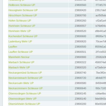
Heilbronn Schleuse UP
23800560
f77df170
Hessigheim Schleuse UP
23800420
23517de9
Hirschhorn Schleuse UP
23800700
acf505dd
Hofen Schleuse UP
23800260
cf2af1a4
Horkheim Schleuse UP
23800557
b76bf04c
Horkheim Wehr UP
23800520
d9b441a5
Kochendorf Schleuse UP
23800600
8f695e71
Ladenburg Wehr UP
23800820
70cee7df
Lauffen
23800500
8559d1a0
Lauffen Schleuse UP
23800501
2f7cb553
Mannheim Neckar
23800900
25582d3f
Marbach Schleuse UP
23800322
456974a8
Marbach Wehr UP
23800320
a73a9cb4
Neckargemünd Schleuse UP
23800740
7be3ff2e
Neckarsteinach Schleuse UP
23800720
d64d07f7
Neckarsulm Wehr UP
23800580
845944f8
Neckarzimmern Schleuse UP
23800640
f00c7183
Oberesslingen Schleuse UP
23800145
cbfae6bc
Oberesslingen Wehr UP
23800140
9de0843a
Obertürkheim Schleuse UP
23800200
80e002d8