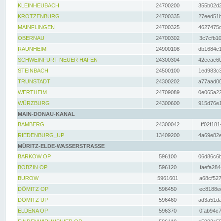
KLEINHEUBACH
24700200
355b02d2
KROTZENBURG
24700335
27eed51b
MAINFLINGEN
24700325
4627475d
OBERNAU
24700302
3c7cfb10
RAUNHEIM
24900108
db1684c1
SCHWEINFURT NEUER HAFEN
24300304
42ecae60
STEINBACH
24500100
1ed983c3
TRUNSTADT
24300202
a77aad00
WERTHEIM
24709089
0e065a22
WÜRZBURG
24300600
915d76e1
MAIN-DONAU-KANAL
BAMBERG
24300042
ff02f181
RIEDENBURG_UP
13409200
4a69e82e
MÜRITZ-ELDE-WASSERSTRASSE
BARKOW OP
596100
06d86c6b
BOBZIN OP
596120
faefa284
BUROW
5961601
a68cf527
DÖMITZ OP
596450
ec8188ee
DÖMITZ UP
596460
ad3a51da
ELDENA OP
596370
0fab94c7