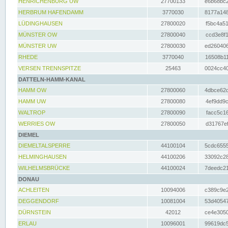
HENRICHENBURG UW
27700133
e6b68bc2
HERBRUM HAFENDAMM
3770030
8177a148
LÜDINGHAUSEN
27800020
f5bc4a51
MÜNSTER OW
27800040
ccd3e8f1
MÜNSTER UW
27800030
ed260406
RHEDE
3770040
16508b11
VERSEN TRENNSPITZE
25463
0024cc40
DATTELN-HAMM-KANAL
HAMM OW
27800060
4dbce62d
HAMM UW
27800080
4ef9dd9c
WALTROP
27800090
facc5c16
WERRIES OW
27800050
d31767ef
DIEMEL
DIEMELTALSPERRE
44100104
5cdc6555
HELMINGHAUSEN
44100206
33092c28
WILHELMSBRÜCKE
44100024
7deedc21
DONAU
ACHLEITEN
10094006
c389c9e2
DEGGENDORF
10081004
53d40547
DÜRNSTEIN
42012
ce4e3050
ERLAU
10096001
99619dc5