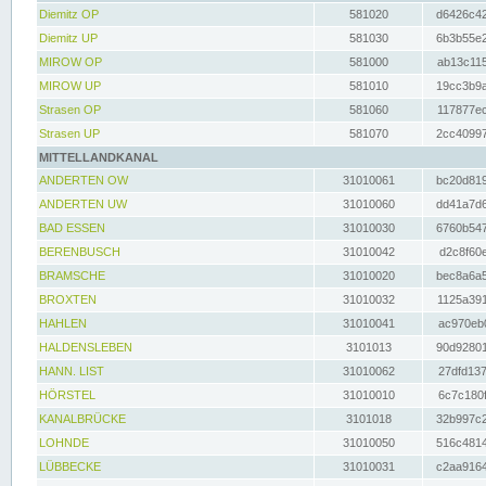
Diemitz OP
581020
d6426c42
Diemitz UP
581030
6b3b55e2
MIROW OP
581000
ab13c115
MIROW UP
581010
19cc3b9a
Strasen OP
581060
117877ec
Strasen UP
581070
2cc40997
MITTELLANDKANAL
ANDERTEN OW
31010061
bc20d819
ANDERTEN UW
31010060
dd41a7d6
BAD ESSEN
31010030
6760b547
BERENBUSCH
31010042
d2c8f60e
BRAMSCHE
31010020
bec8a6a5
BROXTEN
31010032
1125a391
HAHLEN
31010041
ac970eb0
HALDENSLEBEN
3101013
90d92801
HANN. LIST
31010062
27dfd137
HÖRSTEL
31010010
6c7c180f
KANALBRÜCKE
3101018
32b997c2
LOHNDE
31010050
516c4814
LÜBBECKE
31010031
c2aa9164