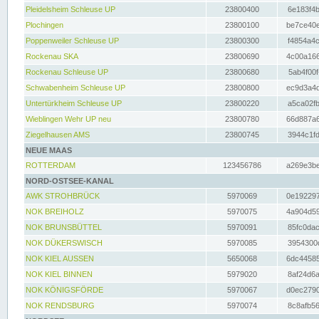
Pleidelsheim Schleuse UP
23800400
6e183f4b
Plochingen
23800100
be7ce40e
Poppenweiler Schleuse UP
23800300
f4854a4c
Rockenau SKA
23800690
4c00a166
Rockenau Schleuse UP
23800680
5ab4f00f
Schwabenheim Schleuse UP
23800800
ec9d3a4d
Untertürkheim Schleuse UP
23800220
a5ca02fb
Wieblingen Wehr UP neu
23800780
66d887a6
Ziegelhausen AMS
23800745
3944c1fd
NEUE MAAS
ROTTERDAM
123456786
a269e3be
NORD-OSTSEE-KANAL
AWK STROHBRÜCK
5970069
0e192297
NOK BREIHOLZ
5970075
4a904d59
NOK BRUNSBÜTTEL
5970091
85fc0dac
NOK DÜKERSWISCH
5970085
3954300d
NOK KIEL AUSSEN
5650068
6dc44585
NOK KIEL BINNEN
5979020
8af24d6a
NOK KÖNIGSFÖRDE
5970067
d0ec2790
NOK RENDSBURG
5970074
8c8afb56