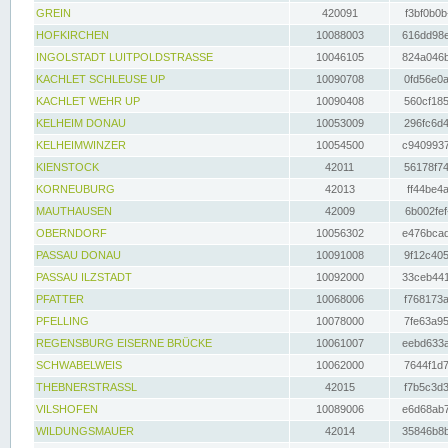
GREIN
420091
f3bf0b0b
HOFKIRCHEN
10088003
616dd98e
INGOLSTADT LUITPOLDSTRASSE
10046105
824a046b
KACHLET SCHLEUSE UP
10090708
0fd56e0a
KACHLET WEHR UP
10090408
560cf185
KELHEIM DONAU
10053009
296fc6d4
KELHEIMWINZER
10054500
c9409937
KIENSTOCK
42011
56178f74
KORNEUBURG
42013
ff44be4a
MAUTHAUSEN
42009
6b002fef
OBERNDORF
10056302
e476bcad
PASSAU DONAU
10091008
9f12c405
PASSAU ILZSTADT
10092000
33ceb441
PFATTER
10068006
f768173a
PFELLING
10078000
7fe63a95
REGENSBURG EISERNE BRÜCKE
10061007
eebd633a
SCHWABELWEIS
10062000
7644f1d7
THEBNERSTRASSL
42015
f7b5c3d3
VILSHOFEN
10089006
e6d68ab7
WILDUNGSMAUER
42014
35846b8b