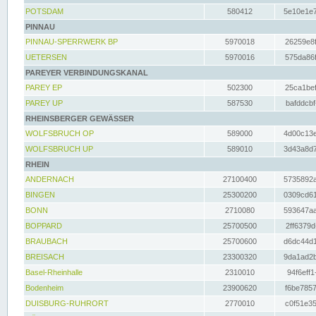
POTSDAM
580412
5e10e1e7
PINNAU
PINNAU-SPERRWERK BP
5970018
26259e8f
UETERSEN
5970016
575da86f
PAREYER VERBINDUNGSKANAL
PAREY EP
502300
25ca1bef
PAREY UP
587530
bafddcbf
RHEINSBERGER GEWÄSSER
WOLFSBRUCH OP
589000
4d00c13e
WOLFSBRUCH UP
589010
3d43a8d7
RHEIN
ANDERNACH
27100400
5735892a
BINGEN
25300200
0309cd61
BONN
2710080
593647aa
BOPPARD
25700500
2ff6379d
BRAUBACH
25700600
d6dc44d1
BREISACH
23300320
9da1ad2b
Basel-Rheinhalle
2310010
94f6eff1
Bodenheim
23900620
f6be7857
DUISBURG-RUHRORT
2770010
c0f51e35