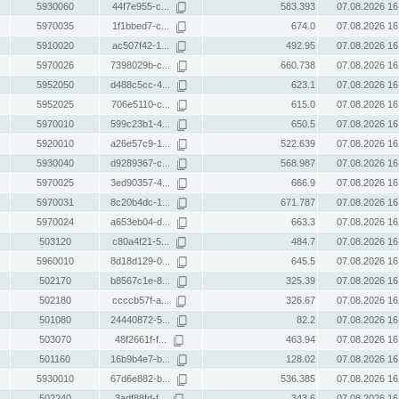
5930060
44f7e955-c...
583.393
07.08.2026 16
5970035
1f1bbed7-c...
674.0
07.08.2026 16
5910020
ac507f42-1...
492.95
07.08.2026 16
5970026
7398029b-c...
660.738
07.08.2026 16
5952050
d488c5cc-4...
623.1
07.08.2026 16
5952025
706e5110-c...
615.0
07.08.2026 16
5970010
599c23b1-4...
650.5
07.08.2026 16
5920010
a26e57c9-1...
522.639
07.08.2026 16
5930040
d9289367-c...
568.987
07.08.2026 16
5970025
3ed90357-4...
666.9
07.08.2026 16
5970031
8c20b4dc-1...
671.787
07.08.2026 16
5970024
a653eb04-d...
663.3
07.08.2026 16
503120
c80a4f21-5...
484.7
07.08.2026 16
5960010
8d18d129-0...
645.5
07.08.2026 16
502170
b8567c1e-8...
325.39
07.08.2026 16
502180
ccccb57f-a...
326.67
07.08.2026 16
501080
24440872-5...
82.2
07.08.2026 16
503070
48f2661f-f...
463.94
07.08.2026 16
501160
16b9b4e7-b...
128.02
07.08.2026 16
5930010
67d6e882-b...
536.385
07.08.2026 16
502240
3adf88fd-f...
343.6
07.08.2026 16