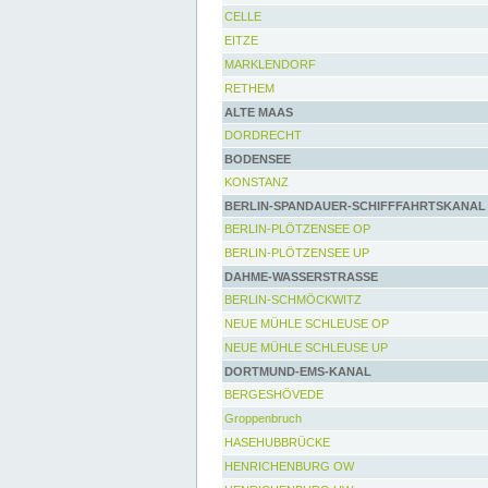
CELLE
EITZE
MARKLENDORF
RETHEM
ALTE MAAS
DORDRECHT
BODENSEE
KONSTANZ
BERLIN-SPANDAUER-SCHIFFFAHRTSKANAL
BERLIN-PLÖTZENSEE OP
BERLIN-PLÖTZENSEE UP
DAHME-WASSERSTRASSE
BERLIN-SCHMÖCKWITZ
NEUE MÜHLE SCHLEUSE OP
NEUE MÜHLE SCHLEUSE UP
DORTMUND-EMS-KANAL
BERGESHÖVEDE
Groppenbruch
HASEHUBBRÜCKE
HENRICHENBURG OW