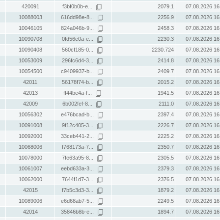
420091
f3bf0b0b-e...
2079.1
07.08.2026 16
10088003
616dd98e-8...
2256.9
07.08.2026 16
10046105
824a046b-9...
2458.3
07.08.2026 16
10090708
0fd56e0a-e...
2230.3
07.08.2026 16
10090408
560cf185-0...
2230.724
07.08.2026 16
10053009
296fc6d4-3...
2414.8
07.08.2026 16
10054500
c9409937-b...
2409.7
07.08.2026 16
42011
56178f74-b...
2015.2
07.08.2026 16
42013
ff44be4a-f...
1941.5
07.08.2026 16
42009
6b002fef-8...
2111.0
07.08.2026 16
10056302
e476bcad-b...
2397.4
07.08.2026 16
10091008
9f12c405-3...
2226.7
07.08.2026 16
10092000
33ceb441-2...
2225.2
07.08.2026 16
10068006
f768173a-7...
2350.7
07.08.2026 16
10078000
7fe63a95-8...
2305.5
07.08.2026 16
10061007
eebd633a-3...
2379.3
07.08.2026 16
10062000
7644f1d7-3...
2376.5
07.08.2026 16
42015
f7b5c3d3-3...
1879.2
07.08.2026 16
10089006
e6d68ab7-5...
2249.5
07.08.2026 16
42014
35846b8b-e...
1894.7
07.08.2026 16