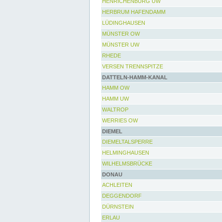
HENRICHENBURG UW
HERBRUM HAFENDAMM
LÜDINGHAUSEN
MÜNSTER OW
MÜNSTER UW
RHEDE
VERSEN TRENNSPITZE
DATTELN-HAMM-KANAL
HAMM OW
HAMM UW
WALTROP
WERRIES OW
DIEMEL
DIEMELTALSPERRE
HELMINGHAUSEN
WILHELMSBRÜCKE
DONAU
ACHLEITEN
DEGGENDORF
DÜRNSTEIN
ERLAU