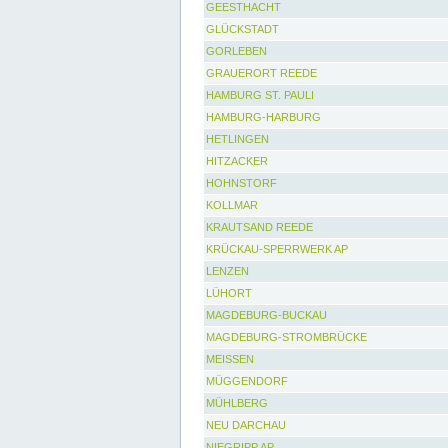
GEESTHACHT
GLÜCKSTADT
GORLEBEN
GRAUERORT REEDE
HAMBURG ST. PAULI
HAMBURG-HARBURG
HETLINGEN
HITZACKER
HOHNSTORF
KOLLMAR
KRAUTSAND REEDE
KRÜCKAU-SPERRWERK AP
LENZEN
LÜHORT
MAGDEBURG-BUCKAU
MAGDEBURG-STROMBRÜCKE
MEISSEN
MÜGGENDORF
MÜHLBERG
NEU DARCHAU
NIEGRIPP AP