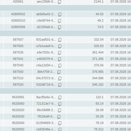
420061
aec23fd6-9...
2144.1
07.08.2026 16
42800502
ab9d5a42-2...
44.02
07.08.2026 16
42800310
c6e9f744-4...
49.2
07.08.2026 16
42800309
d2155fa6-b...
74.5
07.08.2026 16
587507
831ad501-d...
332.54
07.08.2026 16
587505
a7b1eda9-b...
326.83
07.08.2026 16
587535
e9e7f20c-9...
361.444
07.08.2026 16
587541
e4f29379-6...
371.285
07.08.2026 16
587540
c6a12d34-c...
376.56
07.08.2026 16
587550
3bfcf759-2...
376.965
07.08.2026 16
587510
64c37072-d...
344.686
07.08.2026 16
587520
532d8718-6...
346.162
07.08.2026 16
9520081
8ac85e6c-6...
110.1
07.08.2026 16
9520060
721313e7-9...
83.14
07.08.2026 16
9520020
86c5688f-2...
26.09
07.08.2026 16
9520030
7f01fbd8-6...
26.09
07.08.2026 16
9520040
61394669-3...
78.19
07.08.2026 16
9520050
cb93548e-c...
78.312
07.08.2026 16