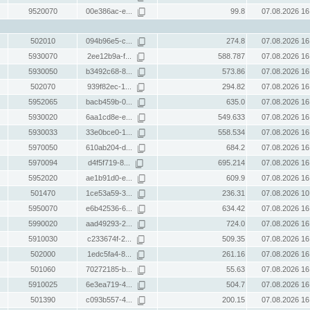
9520070
00e386ac-e...
99.8
07.08.2026 16
502010
094b96e5-c...
274.8
07.08.2026 16
5930070
2ee12b9a-f...
588.787
07.08.2026 16
5930050
b3492c68-8...
573.86
07.08.2026 16
502070
939f82ec-1...
294.82
07.08.2026 16
5952065
bacb459b-0...
635.0
07.08.2026 16
5930020
6aa1cd8e-e...
549.633
07.08.2026 16
5930033
33e0bce0-1...
558.534
07.08.2026 16
5970050
610ab204-d...
684.2
07.08.2026 16
5970094
d4f5f719-8...
695.214
07.08.2026 16
5952020
ae1b91d0-e...
609.9
07.08.2026 16
501470
1ce53a59-3...
236.31
07.08.2026 10
5950070
e6b42536-6...
634.42
07.08.2026 16
5990020
aad49293-2...
724.0
07.08.2026 16
5910030
c233674f-2...
509.35
07.08.2026 16
502000
1edc5fa4-8...
261.16
07.08.2026 16
501060
70272185-b...
55.63
07.08.2026 16
5910025
6e3ea719-4...
504.7
07.08.2026 16
501390
c093b557-4...
200.15
07.08.2026 16