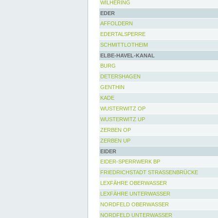
WILHERING
EDER
AFFOLDERN
EDERTALSPERRE
SCHMITTLOTHEIM
ELBE-HAVEL-KANAL
BURG
DETERSHAGEN
GENTHIN
KADE
WUSTERWITZ OP
WUSTERWITZ UP
ZERBEN OP
ZERBEN UP
EIDER
EIDER-SPERRWERK BP
FRIEDRICHSTADT STRASSENBRÜCKE
LEXFÄHRE OBERWASSER
LEXFÄHRE UNTERWASSER
NORDFELD OBERWASSER
NORDFELD UNTERWASSER