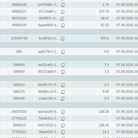
48300105
b475386c-3...
1.74
07.08.2026 16
48900237
47174d8f-1...
107.75
07.08.2026 16
48700103
8b4f9f7c-3...
38.47
07.08.2026 16
48900204
5aaed954-d...
82.32
07.08.2026 16
123456785
6c6f84c2-b...
975.0
07.08.2026 16
906
aa9179c1-1...
0.0
07.08.2026 16
586640
ee52ce62-2...
7.4
07.08.2026 16
586650
45721a68-5...
7.5
07.08.2026 16
586810
6b595707-8...
0.3
07.08.2026 16
586270
0e0dbcc9-0...
9.56
07.08.2026 16
586280
c9a6c3bf-0...
9.4
07.08.2026 16
34000010
ade3a084-8...
108.26
07.08.2026 16
27700122
7bbdb421-2...
07.08.2026 16
3690010
04572010-1...
166.42
07.08.2026 16
27700111
70bee932-1...
14.3
07.08.2026 16