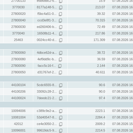
27700133
e6b68bc2-6...
15.9
07.08.2026 16
3770030
8177a148-5...
213.07
07.08.2026 16
27800020
f5bc4a51-0...
39.32
07.08.2026 16
27800040
ccd3e8f1-3...
70.315
07.08.2026 16
27800030
ed260406-b...
72.49
07.08.2026 16
3770040
16508b11-4...
217.86
07.08.2026 16
25463
0024cc40-d...
171.309
07.08.2026 16
27800060
4dbce62d-a...
38.72
07.08.2026 16
27800080
4ef9dd9c-b...
36.59
07.08.2026 16
27800090
facc5c16-f...
2.144
07.08.2026 16
27800050
d31767ef-2...
40.611
07.08.2026 16
44100104
5cdc6555-8...
90.6
07.08.2026 16
44100206
33092c28-2...
90.0
07.08.2026 16
44100024
7deedc21-2...
97.4
07.08.2026 16
10094006
c389c9e2-a...
2223.1
07.08.2026 16
10081004
53d40547-8...
2284.4
07.08.2026 16
42012
ce4e3050-2...
2009.2
07.08.2026 15
10096001
99619dc5-9...
2214.5
07.08.2026 16