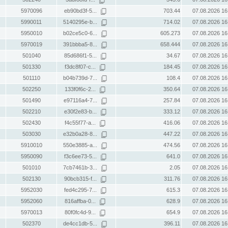
5970096
eb90bd3f-5...
703.44
07.08.2026 16
5990011
5140295e-b...
714.02
07.08.2026 16
5950010
b02ce5c0-6...
605.273
07.08.2026 16
5970019
391bbba5-8...
658.444
07.08.2026 16
501040
85d686f1-5...
34.67
07.08.2026 16
501330
f3dc8f07-c...
184.45
07.08.2026 16
501110
b04b739d-7...
108.4
07.08.2026 16
502250
133f0f6c-2...
350.64
07.08.2026 16
501490
e97116a4-7...
257.84
07.08.2026 16
502210
e30f2e83-b...
333.12
07.08.2026 16
502430
f4c55f77-a...
416.06
07.08.2026 16
503030
e32b0a28-8...
447.22
07.08.2026 16
5910010
550e3885-a...
474.56
07.08.2026 16
5950090
f3c6ee73-5...
641.0
07.08.2026 16
501010
7cb7461b-3...
2.05
07.08.2026 16
502130
90bcb315-f...
311.76
07.08.2026 16
5952030
fed4c295-7...
615.3
07.08.2026 16
5952060
816affba-0...
628.9
07.08.2026 16
5970013
80f0fc4d-9...
654.9
07.08.2026 16
502370
de4cc1db-5...
396.11
07.08.2026 16