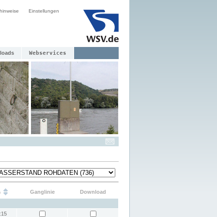
hinweise
Einstellungen
loads
Webservices
s
Ganglinie
Download
:15