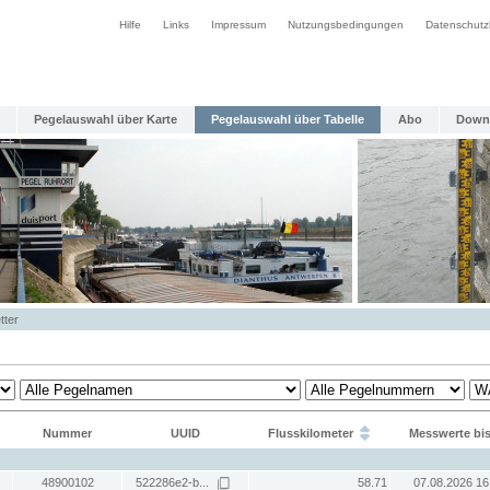
Hilfe
Links
Impressum
Nutzungsbedingungen
Datenschutz
Pegelauswahl über Karte
Pegelauswahl über Tabelle
Abo
Down
tter
Nummer
UUID
Flusskilometer
Messwerte bi
48900102
522286e2-b...
58.71
07.08.2026 16