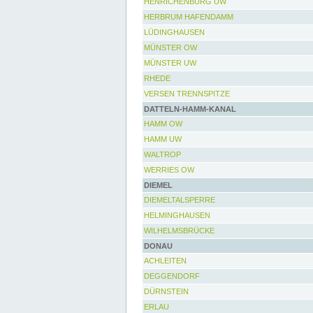
HENRICHENBURG UW
HERBRUM HAFENDAMM
LÜDINGHAUSEN
MÜNSTER OW
MÜNSTER UW
RHEDE
VERSEN TRENNSPITZE
DATTELN-HAMM-KANAL
HAMM OW
HAMM UW
WALTROP
WERRIES OW
DIEMEL
DIEMELTALSPERRE
HELMINGHAUSEN
WILHELMSBRÜCKE
DONAU
ACHLEITEN
DEGGENDORF
DÜRNSTEIN
ERLAU