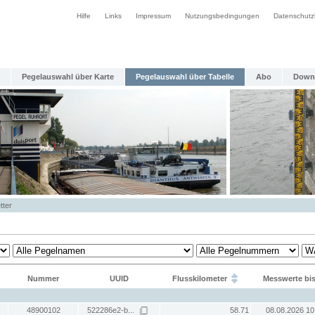
Hilfe
Links
Impressum
Nutzungsbedingungen
Datenschutz
Pegelauswahl über Karte
Pegelauswahl über Tabelle
Abo
Down
tter
Nummer
UUID
Flusskilometer
Messwerte bi
48900102
522286e2-b...
58.71
08.08.2026 10