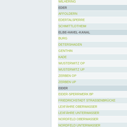
WILHERING
EDER
AFFOLDERN
EDERTALSPERRE
SCHMITTLOTHEIM
ELBE-HAVEL-KANAL
BURG
DETERSHAGEN
GENTHIN
KADE
WUSTERWITZ OP
WUSTERWITZ UP
ZERBEN OP
ZERBEN UP
EIDER
EIDER-SPERRWERK BP
FRIEDRICHSTADT STRASSENBRÜCKE
LEXFÄHRE OBERWASSER
LEXFÄHRE UNTERWASSER
NORDFELD OBERWASSER
NORDFELD UNTERWASSER