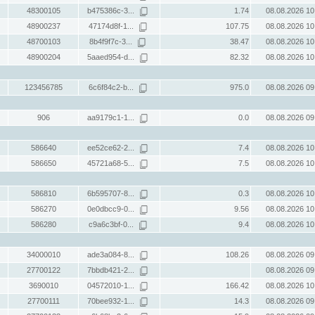
48300105
b475386c-3...
1.74
08.08.2026 10
48900237
47174d8f-1...
107.75
08.08.2026 10
48700103
8b4f9f7c-3...
38.47
08.08.2026 10
48900204
5aaed954-d...
82.32
08.08.2026 10
123456785
6c6f84c2-b...
975.0
08.08.2026 09
906
aa9179c1-1...
0.0
08.08.2026 09
586640
ee52ce62-2...
7.4
08.08.2026 10
586650
45721a68-5...
7.5
08.08.2026 10
586810
6b595707-8...
0.3
08.08.2026 10
586270
0e0dbcc9-0...
9.56
08.08.2026 10
586280
c9a6c3bf-0...
9.4
08.08.2026 10
34000010
ade3a084-8...
108.26
08.08.2026 09
27700122
7bbdb421-2...
08.08.2026 09
3690010
04572010-1...
166.42
08.08.2026 10
27700111
70bee932-1...
14.3
08.08.2026 09