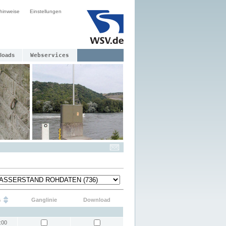
hinweise
Einstellungen
loads
Webservices
s
Ganglinie
Download
:00