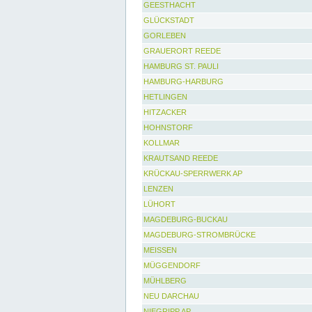
GEESTHACHT
GLÜCKSTADT
GORLEBEN
GRAUERORT REEDE
HAMBURG ST. PAULI
HAMBURG-HARBURG
HETLINGEN
HITZACKER
HOHNSTORF
KOLLMAR
KRAUTSAND REEDE
KRÜCKAU-SPERRWERK AP
LENZEN
LÜHORT
MAGDEBURG-BUCKAU
MAGDEBURG-STROMBRÜCKE
MEISSEN
MÜGGENDORF
MÜHLBERG
NEU DARCHAU
NIEGRIPP AP