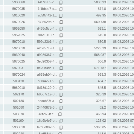
5930060
44f7e955-c...
583.393
08.08.2026 10
5970035
1f1bbed7-c...
674.0
08.08.2026 10
5910020
ac507f42-1...
492.95
08.08.2026 10
5970026
7398029b-c...
660.738
08.08.2026 10
5952050
d488c5cc-4...
623.1
08.08.2026 10
5952025
706e5110-c...
615.0
08.08.2026 10
5970010
599c23b1-4...
650.5
08.08.2026 10
5920010
a26e57c9-1...
522.639
08.08.2026 10
5930040
d9289367-c...
568.987
08.08.2026 10
5970025
3ed90357-4...
666.9
08.08.2026 10
5970031
8c20b4dc-1...
671.787
08.08.2026 10
5970024
a653eb04-d...
663.3
08.08.2026 10
503120
c80a4f21-5...
484.7
08.08.2026 10
5960010
8d18d129-0...
645.5
08.08.2026 10
502170
b8567c1e-8...
325.39
08.08.2026 10
502180
ccccb57f-a...
326.67
08.08.2026 10
501080
24440872-5...
82.2
08.08.2026 10
503070
48f2661f-f...
463.94
08.08.2026 09
501160
16b9b4e7-b...
128.02
08.08.2026 07
5930010
67d6e882-b...
536.385
08.08.2026 10
502240
3adf88fd-f...
343.6
08.08.2026 10