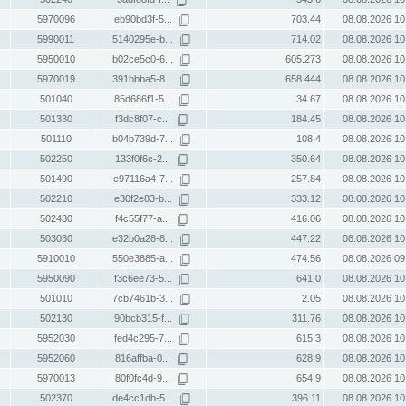
5970096
eb90bd3f-5...
703.44
08.08.2026 10
5990011
5140295e-b...
714.02
08.08.2026 10
5950010
b02ce5c0-6...
605.273
08.08.2026 10
5970019
391bbba5-8...
658.444
08.08.2026 10
501040
85d686f1-5...
34.67
08.08.2026 10
501330
f3dc8f07-c...
184.45
08.08.2026 10
501110
b04b739d-7...
108.4
08.08.2026 10
502250
133f0f6c-2...
350.64
08.08.2026 10
501490
e97116a4-7...
257.84
08.08.2026 10
502210
e30f2e83-b...
333.12
08.08.2026 10
502430
f4c55f77-a...
416.06
08.08.2026 10
503030
e32b0a28-8...
447.22
08.08.2026 10
5910010
550e3885-a...
474.56
08.08.2026 09
5950090
f3c6ee73-5...
641.0
08.08.2026 10
501010
7cb7461b-3...
2.05
08.08.2026 10
502130
90bcb315-f...
311.76
08.08.2026 10
5952030
fed4c295-7...
615.3
08.08.2026 10
5952060
816affba-0...
628.9
08.08.2026 10
5970013
80f0fc4d-9...
654.9
08.08.2026 10
502370
de4cc1db-5...
396.11
08.08.2026 10