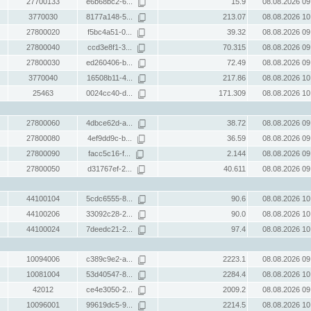
27700133
e6b68bc2-6...
15.9
08.08.2026 09
3770030
8177a148-5...
213.07
08.08.2026 10
27800020
f5bc4a51-0...
39.32
08.08.2026 09
27800040
ccd3e8f1-3...
70.315
08.08.2026 09
27800030
ed260406-b...
72.49
08.08.2026 09
3770040
16508b11-4...
217.86
08.08.2026 10
25463
0024cc40-d...
171.309
08.08.2026 10
27800060
4dbce62d-a...
38.72
08.08.2026 09
27800080
4ef9dd9c-b...
36.59
08.08.2026 09
27800090
facc5c16-f...
2.144
08.08.2026 09
27800050
d31767ef-2...
40.611
08.08.2026 09
44100104
5cdc6555-8...
90.6
08.08.2026 10
44100206
33092c28-2...
90.0
08.08.2026 10
44100024
7deedc21-2...
97.4
08.08.2026 10
10094006
c389c9e2-a...
2223.1
08.08.2026 09
10081004
53d40547-8...
2284.4
08.08.2026 10
42012
ce4e3050-2...
2009.2
08.08.2026 09
10096001
99619dc5-9...
2214.5
08.08.2026 10