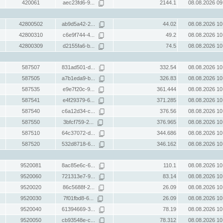
420061
aec23fd6-9...
2144.1
08.08.2026 09
42800502
ab9d5a42-2...
44.02
08.08.2026 10
42800310
c6e9f744-4...
49.2
08.08.2026 10
42800309
d2155fa6-b...
74.5
08.08.2026 10
587507
831ad501-d...
332.54
08.08.2026 10
587505
a7b1eda9-b...
326.83
08.08.2026 10
587535
e9e7f20c-9...
361.444
08.08.2026 10
587541
e4f29379-6...
371.285
08.08.2026 10
587540
c6a12d34-c...
376.56
08.08.2026 10
587550
3bfcf759-2...
376.965
08.08.2026 10
587510
64c37072-d...
344.686
08.08.2026 10
587520
532d8718-6...
346.162
08.08.2026 10
9520081
8ac85e6c-6...
110.1
08.08.2026 10
9520060
721313e7-9...
83.14
08.08.2026 10
9520020
86c5688f-2...
26.09
08.08.2026 10
9520030
7f01fbd8-6...
26.09
08.08.2026 10
9520040
61394669-3...
78.19
08.08.2026 10
9520050
cb93548e-c...
78.312
08.08.2026 10