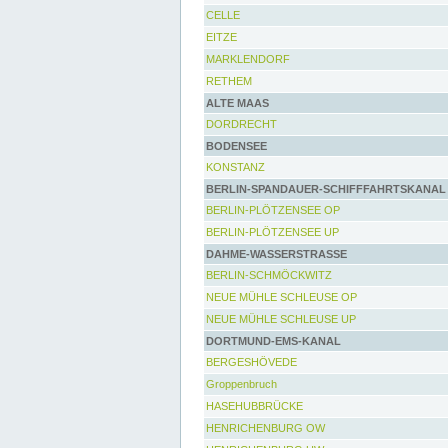
CELLE
EITZE
MARKLENDORF
RETHEM
ALTE MAAS
DORDRECHT
BODENSEE
KONSTANZ
BERLIN-SPANDAUER-SCHIFFFAHRTSKANAL
BERLIN-PLÖTZENSEE OP
BERLIN-PLÖTZENSEE UP
DAHME-WASSERSTRASSE
BERLIN-SCHMÖCKWITZ
NEUE MÜHLE SCHLEUSE OP
NEUE MÜHLE SCHLEUSE UP
DORTMUND-EMS-KANAL
BERGESHÖVEDE
Groppenbruch
HASEHUBBRÜCKE
HENRICHENBURG OW