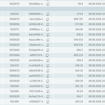
9520070
00e386ac-e...
99.8
08.08.2026 10
502010
094b96e5-c...
274.8
08.08.2026 10
5930070
2ee12b9a-f...
588.787
08.08.2026 10
5930050
b3492c68-8...
573.86
08.08.2026 10
502070
939f82ec-1...
294.82
08.08.2026 10
5952065
bacb459b-0...
635.0
08.08.2026 10
5930020
6aa1cd8e-e...
549.633
08.08.2026 10
5930033
33e0bce0-1...
558.534
08.08.2026 10
5970050
610ab204-d...
684.2
08.08.2026 10
5970094
d4f5f719-8...
695.214
08.08.2026 10
5952020
ae1b91d0-e...
609.9
08.08.2026 10
501470
1ce53a59-3...
236.31
08.08.2026 10
5950070
e6b42536-6...
634.42
08.08.2026 10
5990020
aad49293-2...
724.0
08.08.2026 10
5910030
c233674f-2...
509.35
08.08.2026 10
502000
1edc5fa4-8...
261.16
08.08.2026 10
501060
70272185-b...
55.63
08.08.2026 10
5910025
6e3ea719-4...
504.7
08.08.2026 10
501390
c093b557-4...
200.15
08.08.2026 10