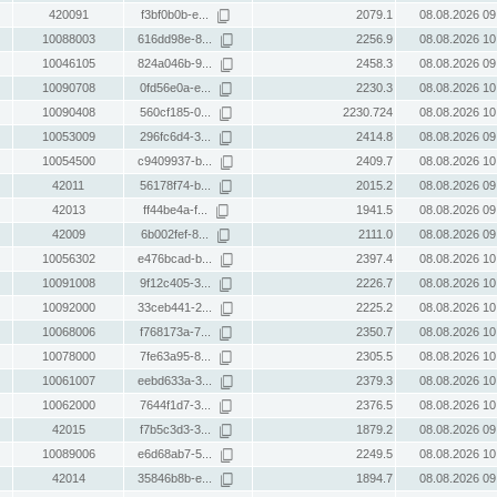
420091
f3bf0b0b-e...
2079.1
08.08.2026 09
10088003
616dd98e-8...
2256.9
08.08.2026 10
10046105
824a046b-9...
2458.3
08.08.2026 09
10090708
0fd56e0a-e...
2230.3
08.08.2026 10
10090408
560cf185-0...
2230.724
08.08.2026 10
10053009
296fc6d4-3...
2414.8
08.08.2026 09
10054500
c9409937-b...
2409.7
08.08.2026 10
42011
56178f74-b...
2015.2
08.08.2026 09
42013
ff44be4a-f...
1941.5
08.08.2026 09
42009
6b002fef-8...
2111.0
08.08.2026 09
10056302
e476bcad-b...
2397.4
08.08.2026 10
10091008
9f12c405-3...
2226.7
08.08.2026 10
10092000
33ceb441-2...
2225.2
08.08.2026 10
10068006
f768173a-7...
2350.7
08.08.2026 10
10078000
7fe63a95-8...
2305.5
08.08.2026 10
10061007
eebd633a-3...
2379.3
08.08.2026 10
10062000
7644f1d7-3...
2376.5
08.08.2026 10
42015
f7b5c3d3-3...
1879.2
08.08.2026 09
10089006
e6d68ab7-5...
2249.5
08.08.2026 10
42014
35846b8b-e...
1894.7
08.08.2026 09