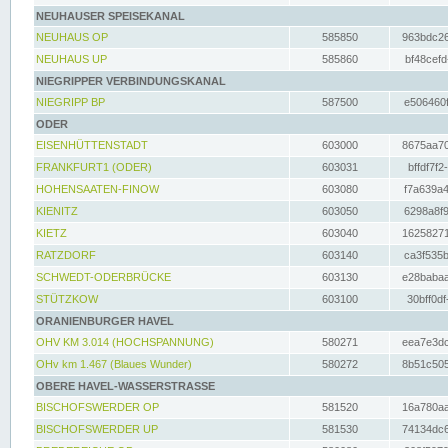
NEUHAUSER SPEISEKANAL
NEUHAUS OP
585850
963bdc26
NEUHAUS UP
585860
bf48cefd
NIEGRIPPER VERBINDUNGSKANAL
NIEGRIPP BP
587500
e506460f
ODER
EISENHÜTTENSTADT
603000
8675aa70
FRANKFURT1 (ODER)
603031
bffdf7f2
HOHENSAATEN-FINOW
603080
f7a639a4
KIENITZ
603050
6298a8f9
KIETZ
603040
16258271
RATZDORF
603140
ca3f535b
SCHWEDT-ODERBRÜCKE
603130
e28babaa
STÜTZKOW
603100
30bff0df
ORANIENBURGER HAVEL
OHV KM 3.014 (HOCHSPANNUNG)
580271
eea7e3dc
OHv km 1.467 (Blaues Wunder)
580272
8b51c505
OBERE HAVEL-WASSERSTRASSE
BISCHOFSWERDER OP
581520
16a780aa
BISCHOFSWERDER UP
581530
74134dc6