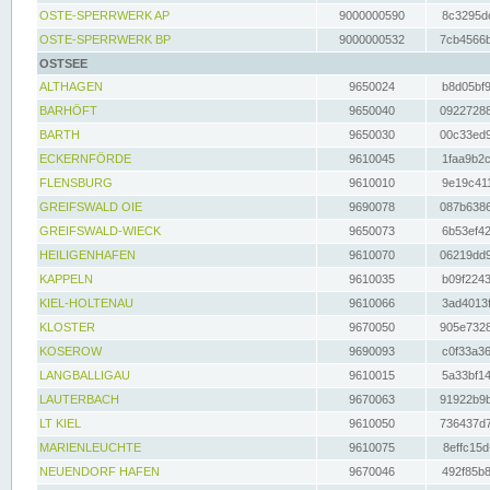
OSTE-SPERRWERK AP
9000000590
8c3295dc
OSTE-SPERRWERK BP
9000000532
7cb4566b
OSTSEE
ALTHAGEN
9650024
b8d05bf9
BARHÖFT
9650040
09227288
BARTH
9650030
00c33ed9
ECKERNFÖRDE
9610045
1faa9b2c
FLENSBURG
9610010
9e19c411
GREIFSWALD OIE
9690078
087b6386
GREIFSWALD-WIECK
9650073
6b53ef42
HEILIGENHAFEN
9610070
06219dd9
KAPPELN
9610035
b09f2243
KIEL-HOLTENAU
9610066
3ad4013f
KLOSTER
9670050
905e7328
KOSEROW
9690093
c0f33a36
LANGBALLIGAU
9610015
5a33bf14
LAUTERBACH
9670063
91922b9b
LT KIEL
9610050
736437d7
MARIENLEUCHTE
9610075
8effc15d
NEUENDORF HAFEN
9670046
492f85b8