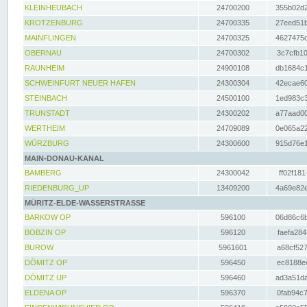
KLEINHEUBACH
24700200
355b02d2
KROTZENBURG
24700335
27eed51b
MAINFLINGEN
24700325
4627475d
OBERNAU
24700302
3c7cfb10
RAUNHEIM
24900108
db1684c1
SCHWEINFURT NEUER HAFEN
24300304
42ecae60
STEINBACH
24500100
1ed983c3
TRUNSTADT
24300202
a77aad00
WERTHEIM
24709089
0e065a22
WÜRZBURG
24300600
915d76e1
MAIN-DONAU-KANAL
BAMBERG
24300042
ff02f181
RIEDENBURG_UP
13409200
4a69e82e
MÜRITZ-ELDE-WASSERSTRASSE
BARKOW OP
596100
06d86c6b
BOBZIN OP
596120
faefa284
BUROW
5961601
a68cf527
DÖMITZ OP
596450
ec8188ee
DÖMITZ UP
596460
ad3a51da
ELDENA OP
596370
0fab94c7