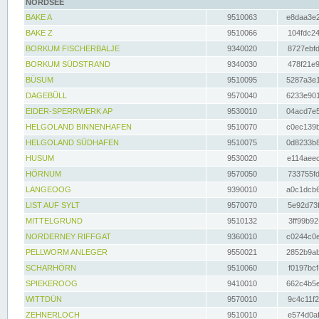
NORDSEE
BAKE A
9510063
e8daa3e2
BAKE Z
9510066
104fdc24
BORKUM FISCHERBALJE
9340020
8727ebfd
BORKUM SÜDSTRAND
9340030
478f21e9
BÜSUM
9510095
5287a3e1
DAGEBÜLL
9570040
6233e901
EIDER-SPERRWERK AP
9530010
04acd7e5
HELGOLAND BINNENHAFEN
9510070
c0ec139b
HELGOLAND SÜDHAFEN
9510075
0d8233b8
HUSUM
9530020
e114aeec
HÖRNUM
9570050
733755fd
LANGEOOG
9390010
a0c1dcb6
LIST AUF SYLT
9570070
5e92d73f
MITTELGRUND
9510132
3ff99b92
NORDERNEY RIFFGAT
9360010
c0244c0e
PELLWORM ANLEGER
9550021
2852b9ab
SCHARHÖRN
9510060
f0197bcf
SPIEKEROOG
9410010
662c4b5e
WITTDÜN
9570010
9c4c11f2
ZEHNERLOCH
9510010
e574d0af