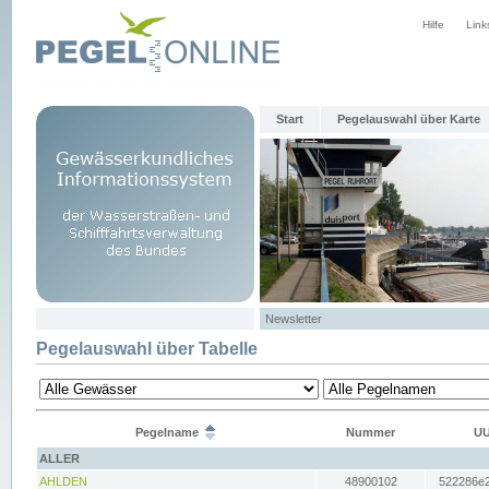
Hilfe
Link
Start
Pegelauswahl über Karte
Newsletter
Pegelauswahl über Tabelle
Pegelname
Nummer
UU
ALLER
AHLDEN
48900102
522286e2