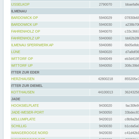
IJSSELKOP
2790070
bbaefa8e
ILMENAU
BARDOWICK OP
5940029
07830b68
BARDOWICK UP
5940030
a238b70f
FAHRENHOLZ OP
5940070
c33c3667
FAHRENHOLZ UP
5940060
bb62b28f
ILMENAU SPERRWERK AP
5940080
6b05e8dc
LÜNE
5940020
d7a8df36
WITTORF OP
5940049
eb3d4195
WITTORF UP
5940050
308c39b6
ITTER ZUR EDER
HERZHAUSEN
42800218
855205e7
ITTER ZUR DIEMEL
KOTTHAUSEN
44100013
36243256
JADE
HOOKSIELPLATE
9430020
fac30fe9
JADE-WESER-PORT
9430050
33bdec83
MELLUMPLATE
9420010
c8b9a2b6
SCHILLIG
9430030
b1cda5a0
WANGEROOGE NORD
9420030
c41d42b1