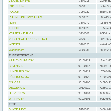
LINGEN-DARME
3500015
200363fc
PAPENBURG
3790010
ec4a598d
POGUM
3950020
5d1e4350
RHEINE UNTERSCHLEUSE
3390020
50a449ba
Rühle
3500070
15456f75
TERBORG
3910020
244cae8b
VERSEN WEHR OP
3730001
86f8dbab
VERSEN WEHRDURCHSTICH
3730010
6de43652
WEENER
3790020
aa6af4e6
Wachendorf
3500031
88698229
ELBESEITENKANAL
ARTLENBURG-ESK
90100122
7fec2f4f
BEVENSEN
90100112
b8997708
LÜNEBURG OW
90100121
c7364d1e
LÜNEBURG UW
90100120
d18033cd
OSLOSS
90100100
6c5b6422
UELZEN OW
90100111
728bd3e3
UELZEN UW
90100110
0d0082cf
WITTINGEN
90100101
9cf795ce
ESTE
BUXTEHUDE
5950080
8a08c920