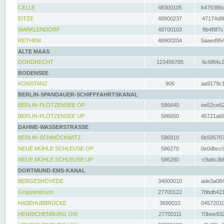
CELLE
48300105
b475386c
EITZE
48900237
47174d8f
MARKLENDORF
48700103
8b4f9f7c
RETHEM
48900204
5aaed954
ALTE MAAS
DORDRECHT
123456785
6c6f84c2
BODENSEE
KONSTANZ
906
aa9179c1
BERLIN-SPANDAUER-SCHIFFFAHRTSKANAL
BERLIN-PLÖTZENSEE OP
586640
ee52ce62
BERLIN-PLÖTZENSEE UP
586650
45721a68
DAHME-WASSERSTRASSE
BERLIN-SCHMÖCKWITZ
586810
6b595707
NEUE MÜHLE SCHLEUSE OP
586270
0e0dbcc9
NEUE MÜHLE SCHLEUSE UP
586280
c9a6c3bf
DORTMUND-EMS-KANAL
BERGESHÖVEDE
34000010
ade3a084
Groppenbruch
27700122
7bbdb421
HASEHUBBRÜCKE
3690010
04572010
HENRICHENBURG OW
27700111
70bee932