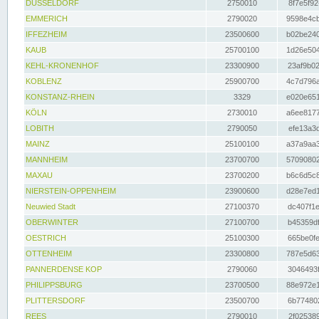
DÜSSELDORF
2750010
8f7e5f92
EMMERICH
2790020
9598e4cb
IFFEZHEIM
23500600
b02be240
KAUB
25700100
1d26e504
KEHL-KRONENHOF
23300900
23af9b02
KOBLENZ
25900700
4c7d796a
KONSTANZ-RHEIN
3329
e020e651
KÖLN
2730010
a6ee8177
LOBITH
2790050
efe13a3d
MAINZ
25100100
a37a9aa3
MANNHEIM
23700700
57090802
MAXAU
23700200
b6c6d5c8
NIERSTEIN-OPPENHEIM
23900600
d28e7ed1
Neuwied Stadt
27100370
dc407f1e
OBERWINTER
27100700
b45359df
OESTRICH
25100300
665be0fe
OTTENHEIM
23300800
787e5d63
PANNERDENSE KOP
2790060
3046493f
PHILIPPSBURG
23700500
88e972e1
PLITTERSDORF
23500700
6b774802
REES
2790010
2f025389