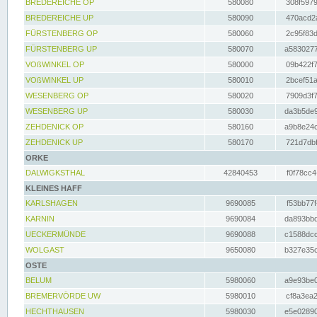
BREDEREICHE OP
580080
308f5979
BREDEREICHE UP
580090
470acd2a
FÜRSTENBERG OP
580060
2c95f83d
FÜRSTENBERG UP
580070
a5830277
VOßWINKEL OP
580000
09b422f7
VOßWINKEL UP
580010
2bcef51a
WESENBERG OP
580020
7909d3f7
WESENBERG UP
580030
da3b5de9
ZEHDENICK OP
580160
a9b8e24c
ZEHDENICK UP
580170
721d7dbf
ORKE
DALWIGKSTHAL
42840453
f0f78cc4
KLEINES HAFF
KARLSHAGEN
9690085
f53bb77f
KARNIN
9690084
da893bbd
UECKERMÜNDE
9690088
c1588dcc
WOLGAST
9650080
b327e35c
OSTE
BELUM
5980060
a9e93be0
BREMERVÖRDE UW
5980010
cf8a3ea2
HECHTHAUSEN
5980030
e5e02890