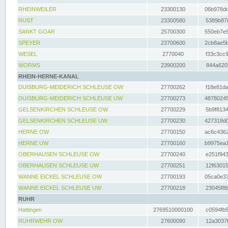
RHEINWEILER
23300130
06b978dd
RUST
23300580
5389b878
SANKT GOAR
25700300
550eb7e9
SPEYER
23700600
2cb8ae5b
WESEL
2770040
f33c3cc9
WORMS
23900200
844a620f
RHEIN-HERNE-KANAL
DUISBURG-MEIDERICH SCHLEUSE OW
27700262
f18e81da
DUISBURG-MEIDERICH SCHLEUSE UW
27700273
48780245
GELSENKIRCHEN SCHLEUSE OW
27700229
5b9f8134
GELSENKIRCHEN SCHLEUSE UW
27700230
427318d0
HERNE OW
27700150
ac6c4362
HERNE UW
27700160
b9975ea1
OBERHAUSEN SCHLEUSE OW
27700240
e251f943
OBERHAUSEN SCHLEUSE UW
27700251
12f63015
WANNE EICKEL SCHLEUSE OW
27700193
05ca0e33
WANNE EICKEL SCHLEUSE UW
27700218
23045f8b
RUHR
Hattingen
2769510000100
c0594fb5
RUHRWEHR OW
27600090
12a3037f