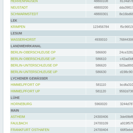
HERRENHAUSEN
48800108
8134af78
NEUSTADT
48800200
dda39817
SCHWARMSTEDT
48800301
8e16bd66
LEK
KRIMPEN
123456784
f5c96f13
LESUM
WASSERHORST
4930010
76844306
LANDWEHRKANAL
BERLIN-OBERSCHLEUSE OP
586600
24ce3282
BERLIN-OBERSCHLEUSE UP
586610
c42ad3df
BERLIN-UNTERSCHLEUSE OP
586620
503ad891
BERLIN-UNTERSCHLEUSE UP
586630
d198c901
LYCHENER GEWÄSSER
HIMMELPFORT OP
581110
bcdfa310
HIMMELPFORT UP
581120
9592d736
LÜHE
HORNEBURG
5960020
3244d787
MAIN
ASTHEIM
24300406
3de69bf8
FAULBACH
24700109
a919f57f
FRANKFURT OSTHAFEN
24700404
66ff3eb4