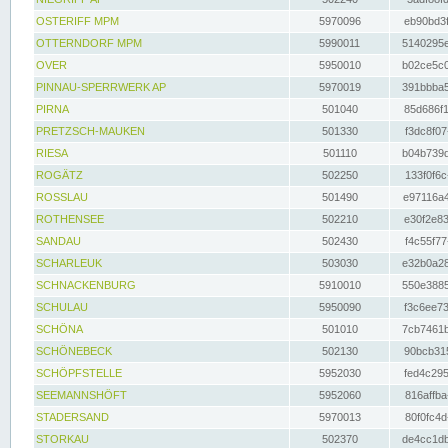
OSTERIFF MPM
5970096
eb90bd3f
OTTERNDORF MPM
5990011
5140295e
OVER
5950010
b02ce5c0
PINNAU-SPERRWERK AP
5970019
391bbba5
PIRNA
501040
85d686f1
PRETZSCH-MAUKEN
501330
f3dc8f07
RIESA
501110
b04b739d
ROGÄTZ
502250
133f0f6c
ROSSLAU
501490
e97116a4
ROTHENSEE
502210
e30f2e83
SANDAU
502430
f4c55f77
SCHARLEUK
503030
e32b0a28
SCHNACKENBURG
5910010
550e3885
SCHULAU
5950090
f3c6ee73
SCHÖNA
501010
7cb7461b
SCHÖNEBECK
502130
90bcb315
SCHÖPFSTELLE
5952030
fed4c295
SEEMANNSHÖFT
5952060
816affba
STADERSAND
5970013
80f0fc4d
STORKAU
502370
de4cc1db