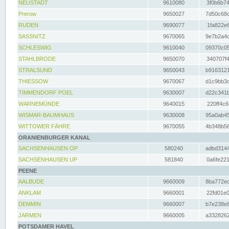
NEUSTADT
9610080
3f0b6b74
Prerow
9650027
7d50c68c
RUDEN
9690077
1fa822e6
SASSNITZ
9670065
9e7b2a4d
SCHLESWIG
9610040
09370c05
STAHLBRODE
9650070
340707f4
STRALSUND
9650043
b9163121
THIESSOW
9670067
d1c9bb3c
TIMMENDORF POEL
9630007
d22c341b
WARNEMÜNDE
9640015
220ff4c6
WISMAR-BAUMHAUS
9630008
95a0ab45
WITTOWER FÄHRE
9670055
4b348b56
ORANIENBURGER KANAL
SACHSENHAUSEN OP
580240
adbd3144
SACHSENHAUSEN UP
581840
0a6fe221
PEENE
AALBUDE
9660009
8ba772ed
ANKLAM
9660001
22fd01e0
DEMMIN
9660007
b7e238e8
JARMEN
9660005
a3328262
POTSDAMER HAVEL