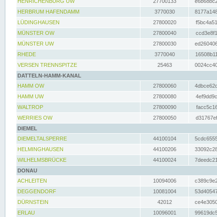
HENRICHENBURG UW
27700133
e6b68bc2
HERBRUM HAFENDAMM
3770030
8177a148
LÜDINGHAUSEN
27800020
f5bc4a51
MÜNSTER OW
27800040
ccd3e8f1
MÜNSTER UW
27800030
ed260406
RHEDE
3770040
16508b11
VERSEN TRENNSPITZE
25463
0024cc40
DATTELN-HAMM-KANAL
HAMM OW
27800060
4dbce62d
HAMM UW
27800080
4ef9dd9c
WALTROP
27800090
facc5c16
WERRIES OW
27800050
d31767ef
DIEMEL
DIEMELTALSPERRE
44100104
5cdc6555
HELMINGHAUSEN
44100206
33092c28
WILHELMSBRÜCKE
44100024
7deedc21
DONAU
ACHLEITEN
10094006
c389c9e2
DEGGENDORF
10081004
53d40547
DÜRNSTEIN
42012
ce4e3050
ERLAU
10096001
99619dc5