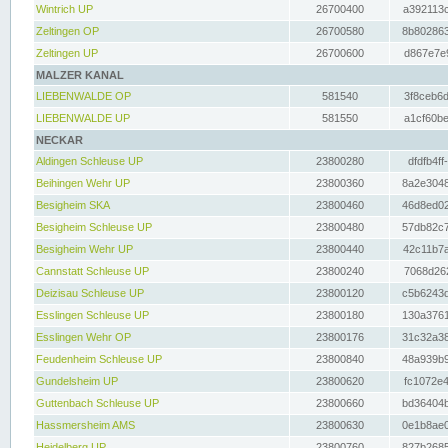
Wintrich UP
26700400
a392113c
Zeltingen OP
26700580
8b802863
Zeltingen UP
26700600
d867e7e9
MALZER KANAL
LIEBENWALDE OP
581540
3f8ceb6d
LIEBENWALDE UP
581550
a1cf60be
NECKAR
Aldingen Schleuse UP
23800280
dfdfb4ff
Beihingen Wehr UP
23800360
8a2e3048
Besigheim SKA
23800460
46d8ed02
Besigheim Schleuse UP
23800480
57db82c7
Besigheim Wehr UP
23800440
42c11b7a
Cannstatt Schleuse UP
23800240
7068d262
Deizisau Schleuse UP
23800120
c5b6243d
Esslingen Schleuse UP
23800180
130a3761
Esslingen Wehr OP
23800176
31c32a38
Feudenheim Schleuse UP
23800840
48a939b9
Gundelsheim UP
23800620
fc1072e4
Guttenbach Schleuse UP
23800660
bd36404b
Hassmersheim AMS
23800630
0e1b8ae0
Heidelberg UP
23800760
827b2685