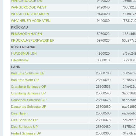
WANGEROOGE OST
9420020
26656fda
WANGEROOGE WEST
9420040
70039212
WHV ALTER VORHAFEN
9440020
f85bd17b
WHV NEUER VORHAFEN
9440030
f77317d9
KRÜCKAU
ELMSHORN HAFEN
5970022
136febf6
KRÜCKAU-SPERRWERK BP
5970023
53c277c3
KÜSTENKANAL
HUNDSMÜHLEN
4960020
cf6ac249
Hilkenbrook
3800010
58ccd6f0
LAHN
Bad Ems Schleuse UP
25800700
c005afb9
Bad Ems Wehr OP
25800690
f2295e77
Cramberg Schleuse OP
25800538
24fe419b
Cramberg Schleuse UP
25800540
3abb36d1
Dausenau Schleuse OP
25800678
9ceb358c
Dausenau Schleuse UP
25800680
eae91991
Diez Hafen
25800500
eadedeb6
Diez Schleuse OP
25800478
ea62ec5f
Diez Schleuse UP
25800480
31750a0f
Fürfurt Schleuse UP
25800300
34af0fca