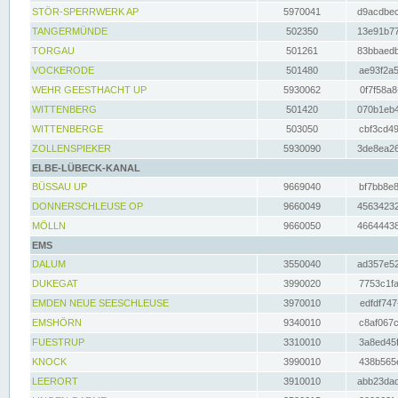
STÖR-SPERRWERK AP
5970041
d9acdbec
TANGERMÜNDE
502350
13e91b77
TORGAU
501261
83bbaedb
VOCKERODE
501480
ae93f2a5
WEHR GEESTHACHT UP
5930062
0f7f58a8
WITTENBERG
501420
070b1eb4
WITTENBERGE
503050
cbf3cd49
ZOLLENSPIEKER
5930090
3de8ea26
ELBE-LÜBECK-KANAL
BÜSSAU UP
9669040
bf7bb8e8
DONNERSCHLEUSE OP
9660049
45634232
MÖLLN
9660050
46644438
EMS
DALUM
3550040
ad357e52
DUKEGAT
3990020
7753c1fa
EMDEN NEUE SEESCHLEUSE
3970010
edfdf747
EMSHÖRN
9340010
c8af067c
FUESTRUP
3310010
3a8ed45f
KNOCK
3990010
438b565e
LEERORT
3910010
abb23dad