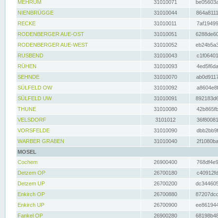
MEHRUM
31010071
be05603a
NIENBRÜGGE
31010044
864a8111
RECKE
31010011
7af19499
RODENBERGER AUE-OST
31010051
6288de60
RODENBERGER AUE-WEST
31010052
eb24b5a3
RUSBEND
31010043
c1f06401
RÜHEN
31010093
4ed5f6da
SEHNDE
31010070
ab0d9117
SÜLFELD OW
31010092
a8604e8f
SÜLFELD UW
31010091
892183d6
THUNE
31010080
42b865fb
VELSDORF
3101012
36f80081
VORSFELDE
31010090
dbb2bb9f
WARBER GRABEN
31010040
2f1080ba
MOSEL
Cochem
26900400
768df4e9
Detzem OP
26700180
c40912fd
Detzem UP
26700200
dc344605
Enkirch OP
26700880
87207dcd
Enkirch UP
26700900
ee861944
Fankel OP
26900280
68198b48