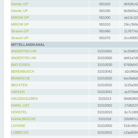
Diemitz OP
581020
d6426c42
Diemitz UP
581030
6b3b55e2
MIROW OP
581000
ab13c115
MIROW UP
581010
19cc3b9a
Strasen OP
581060
117877ec
Strasen UP
581070
2cc40997
MITTELLANDKANAL
ANDERTEN OW
31010061
bc20d819
ANDERTEN UW
31010060
dd41a7d6
BAD ESSEN
31010030
6760b547
BERENBUSCH
31010042
d2c8f60e
BRAMSCHE
31010020
bec8a6a5
BROXTEN
31010032
1125a391
HAHLEN
31010041
ac970eb0
HALDENSLEBEN
3101013
90d92801
HANN. LIST
31010062
27dfd137
HÖRSTEL
31010010
6c7c180f
KANALBRÜCKE
3101018
32b997c2
LOHNDE
31010050
516c4814
LÜBBECKE
31010031
c2aa9164