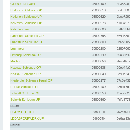
Giessen Klärwerk
25800100
4b386a6a
Hollerich Schleuse OP
25800618
cedc9b0c
Hollerich Schleuse UP
25800620
9beb7290
Kalkofen Schleuse OP
25800578
a7034573
Kalkofen neu
25800600
64f735fd
Lahnstein Schleuse OP
25800798
664d68ea
Lahnstein Schleuse UP
25800800
6b6b31e2
Leun neu
25800200
32807065
Limburg Schleuse UP
25800440
89038b42
Marburg
25830056
4e7a6cfa
Nassau Schleuse OP
25800638
29cb44a2
Nassau Schleuse UP
25800640
3a90a346
Niederbiel Schleuse Kanal OP
25800177
57c8e437
Runkel Schleuse UP
25800400
b85b17cc
Scheidt Schleuse OP
25800558
15a50d2b
Scheidt Schleuse UP
25800560
7dfe4776
LEDA
DREYSCHLOOT
3880010
d4df3617
LEDASPERRWERK UP
3880050
5e6ae93a
LEINE