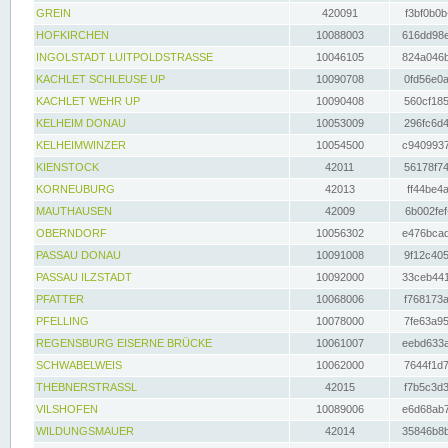
GREIN
420091
f3bf0b0b
HOFKIRCHEN
10088003
616dd98e
INGOLSTADT LUITPOLDSTRASSE
10046105
824a046b
KACHLET SCHLEUSE UP
10090708
0fd56e0a
KACHLET WEHR UP
10090408
560cf185
KELHEIM DONAU
10053009
296fc6d4
KELHEIMWINZER
10054500
c9409937
KIENSTOCK
42011
56178f74
KORNEUBURG
42013
ff44be4a
MAUTHAUSEN
42009
6b002fef
OBERNDORF
10056302
e476bcad
PASSAU DONAU
10091008
9f12c405
PASSAU ILZSTADT
10092000
33ceb441
PFATTER
10068006
f768173a
PFELLING
10078000
7fe63a95
REGENSBURG EISERNE BRÜCKE
10061007
eebd633a
SCHWABELWEIS
10062000
7644f1d7
THEBNERSTRASSL
42015
f7b5c3d3
VILSHOFEN
10089006
e6d68ab7
WILDUNGSMAUER
42014
35846b8b