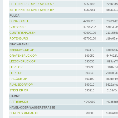
ESTE INNERES SPERRWERK AP
5950082
227b83f7
ESTE INNERES SPERRWERK BP
5950081
5fea1a12
FULDA
BONAFORTH
42900201
23721dfd
GREBENAU
42700202
acd63934
GUNTERSHAUSEN
42900100
213a585d
ROTENBURG
42700100
d1ba62a4
FINOWKANAL
EBERSWALDE OP
693170
3cd46cc7
GRAFENBRÜCK OP
693050
547422fb
LEESENBRÜCK OP
693030
f099ce74
LIEPE OP
693230
6f81b35f
LIEPE UP
693240
79d783d3
RAGÖSE OP
693190
b6bbe4f8
RUHLSDORF OP
693010
6629a4ca
STECHER OP
693210
516fbf8c
HAMME
RITTERHUDE
4940030
f49855d8
HAVEL-ODER-WASSERSTRASSE
BERLIN-SPANDAU OP
580300
e607a4b6