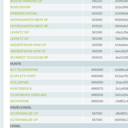
BERLIN-SPANDAU UP
580310
2c68509c
BORGSDORF
581591
1b2e2996
FRIEDRICHSTHAL
603420
314945d6
HOHENSAATEN WEST AP
603400
99309d3e
HOHENSAATEN WEST BP
603310
3404a6e5
LEHNITZ OP
581580
c8a1cf0a
LEHNITZ UP
581590
5bb1f56d
NIEDERFINOW SHW OP
692080
414dd4ee
NIEDERFINOW SHW UP
692090
4eec6b25
SCHWEDT SCHLEUSE BP
603410
4ee515f9
HUNTE
BUTTELERHÖRNE
4960060
b3d88ca6
ELSFLETH OHRT
4960080
531da758
HOLLERSIEL
4960050
2eacef2f
HUNTEBRÜCK
4960070
2e1d458b
OLDENBURG-DRIELAKE
4960030
1b51e55e
REITHÖRNE
4960040
c9df61c4
HAVELKANAL
SCHÖNWALDE OP
587050
d8ef9f21
SCHÖNWALDE UP
587060
b6650b13
IJSSEL