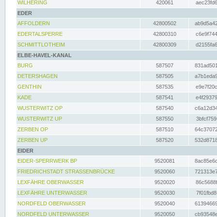
WILHERING
420061
aec23fd6
EDER
AFFOLDERN
42800502
ab9d5a42
EDERTALSPERRE
42800310
c6e9f744
SCHMITTLOTHEIM
42800309
d2155fa6
ELBE-HAVEL-KANAL
BURG
587507
831ad501
DETERSHAGEN
587505
a7b1eda9
GENTHIN
587535
e9e7f20c
KADE
587541
e4f29379
WUSTERWITZ OP
587540
c6a12d34
WUSTERWITZ UP
587550
3bfcf759
ZERBEN OP
587510
64c37072
ZERBEN UP
587520
532d8718
EIDER
EIDER-SPERRWERK BP
9520081
8ac85e6c
FRIEDRICHSTADT STRASSENBRÜCKE
9520060
721313e7
LEXFÄHRE OBERWASSER
9520020
86c5688f
LEXFÄHRE UNTERWASSER
9520030
7f01fbd8
NORDFELD OBERWASSER
9520040
61394669
NORDFELD UNTERWASSER
9520050
cb93548e