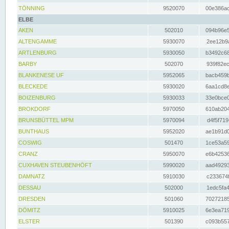
TÖNNING
9520070
00e386ac
ELBE
AKEN
502010
094b96e5
ALTENGAMME
5930070
2ee12b9a
ARTLENBURG
5930050
b3492c68
BARBY
502070
939f82ec
BLANKENESE UF
5952065
bacb459b
BLECKEDE
5930020
6aa1cd8e
BOIZENBURG
5930033
33e0bce0
BROKDORF
5970050
610ab204
BRUNSBÜTTEL MPM
5970094
d4f5f719
BUNTHAUS
5952020
ae1b91d0
COSWIG
501470
1ce53a59
CRANZ
5950070
e6b42536
CUXHAVEN STEUBENHÖFT
5990020
aad49293
DAMNATZ
5910030
c233674f
DESSAU
502000
1edc5fa4
DRESDEN
501060
70272185
DÖMITZ
5910025
6e3ea719
ELSTER
501390
c093b557