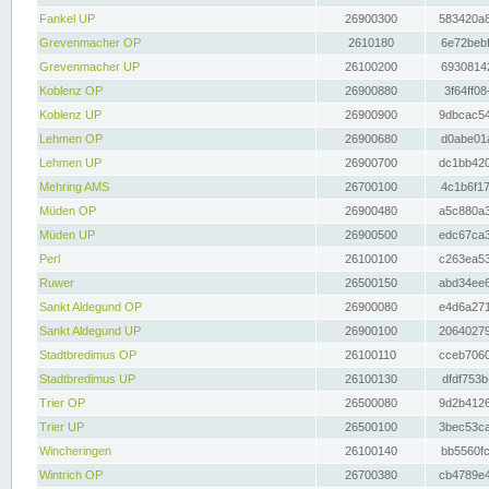
Fankel UP
26900300
583420a8
Grevenmacher OP
2610180
6e72bebf
Grevenmacher UP
26100200
69308142
Koblenz OP
26900880
3f64ff08
Koblenz UP
26900900
9dbcac54
Lehmen OP
26900680
d0abe01a
Lehmen UP
26900700
dc1bb420
Mehring AMS
26700100
4c1b6f17
Müden OP
26900480
a5c880a3
Müden UP
26900500
edc67ca3
Perl
26100100
c263ea53
Ruwer
26500150
abd34ee6
Sankt Aldegund OP
26900080
e4d6a271
Sankt Aldegund UP
26900100
20640279
Stadtbredimus OP
26100110
cceb7060
Stadtbredimus UP
26100130
dfdf753b
Trier OP
26500080
9d2b4126
Trier UP
26500100
3bec53ca
Wincheringen
26100140
bb5560fc
Wintrich OP
26700380
cb4789e4