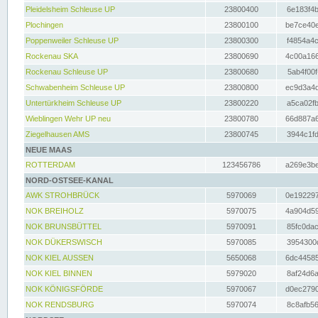
Pleidelsheim Schleuse UP
23800400
6e183f4b
Plochingen
23800100
be7ce40e
Poppenweiler Schleuse UP
23800300
f4854a4c
Rockenau SKA
23800690
4c00a166
Rockenau Schleuse UP
23800680
5ab4f00f
Schwabenheim Schleuse UP
23800800
ec9d3a4d
Untertürkheim Schleuse UP
23800220
a5ca02fb
Wieblingen Wehr UP neu
23800780
66d887a6
Ziegelhausen AMS
23800745
3944c1fd
NEUE MAAS
ROTTERDAM
123456786
a269e3be
NORD-OSTSEE-KANAL
AWK STROHBRÜCK
5970069
0e192297
NOK BREIHOLZ
5970075
4a904d59
NOK BRUNSBÜTTEL
5970091
85fc0dac
NOK DÜKERSWISCH
5970085
3954300d
NOK KIEL AUSSEN
5650068
6dc44585
NOK KIEL BINNEN
5979020
8af24d6a
NOK KÖNIGSFÖRDE
5970067
d0ec2790
NOK RENDSBURG
5970074
8c8afb56