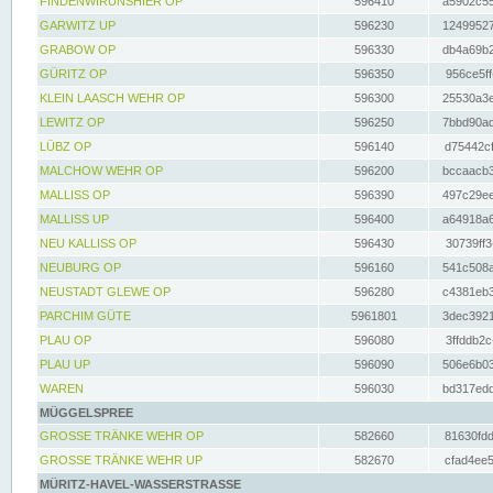
FINDENWIRUNSHIER OP
596410
a5902c55
GARWITZ UP
596230
12499527
GRABOW OP
596330
db4a69b2
GÜRITZ OP
596350
956ce5ff
KLEIN LAASCH WEHR OP
596300
25530a3e
LEWITZ OP
596250
7bbd90ad
LÜBZ OP
596140
d75442cf
MALCHOW WEHR OP
596200
bccaacb3
MALLISS OP
596390
497c29ee
MALLISS UP
596400
a64918a6
NEU KALLISS OP
596430
30739ff3
NEUBURG OP
596160
541c508a
NEUSTADT GLEWE OP
596280
c4381eb3
PARCHIM GÜTE
5961801
3dec3921
PLAU OP
596080
3ffddb2c
PLAU UP
596090
506e6b03
WAREN
596030
bd317edd
MÜGGELSPREE
GROSSE TRÄNKE WEHR OP
582660
81630fdd
GROSSE TRÄNKE WEHR UP
582670
cfad4ee5
MÜRITZ-HAVEL-WASSERSTRASSE