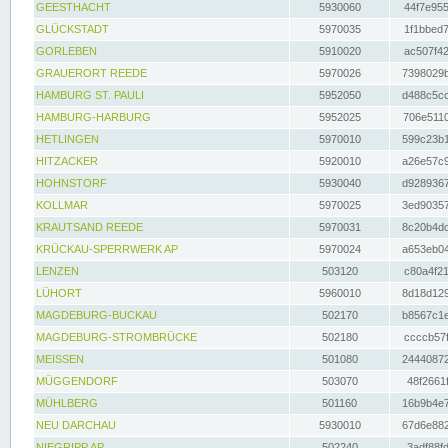
GEESTHACHT
5930060
44f7e955
GLÜCKSTADT
5970035
1f1bbed7
GORLEBEN
5910020
ac507f42
GRAUERORT REEDE
5970026
7398029b
HAMBURG ST. PAULI
5952050
d488c5cc
HAMBURG-HARBURG
5952025
706e5110
HETLINGEN
5970010
599c23b1
HITZACKER
5920010
a26e57c9
HOHNSTORF
5930040
d9289367
KOLLMAR
5970025
3ed90357
KRAUTSAND REEDE
5970031
8c20b4dc
KRÜCKAU-SPERRWERK AP
5970024
a653eb04
LENZEN
503120
c80a4f21
LÜHORT
5960010
8d18d129
MAGDEBURG-BUCKAU
502170
b8567c1e
MAGDEBURG-STROMBRÜCKE
502180
ccccb57f
MEISSEN
501080
24440872
MÜGGENDORF
503070
48f2661f
MÜHLBERG
501160
16b9b4e7
NEU DARCHAU
5930010
67d6e882
NIEGRIPP AP
502240
3adf88fd