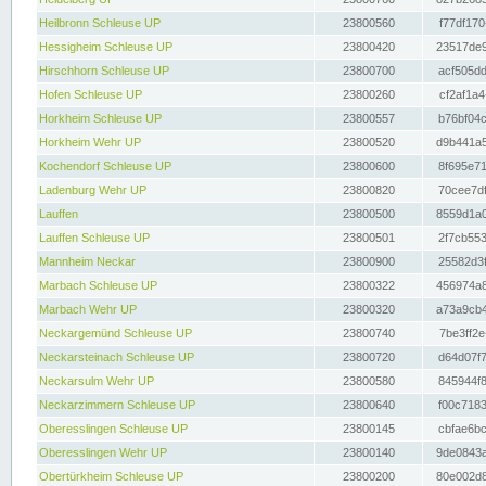
Heilbronn Schleuse UP
23800560
f77df170
Hessigheim Schleuse UP
23800420
23517de9
Hirschhorn Schleuse UP
23800700
acf505dd
Hofen Schleuse UP
23800260
cf2af1a4
Horkheim Schleuse UP
23800557
b76bf04c
Horkheim Wehr UP
23800520
d9b441a5
Kochendorf Schleuse UP
23800600
8f695e71
Ladenburg Wehr UP
23800820
70cee7df
Lauffen
23800500
8559d1a0
Lauffen Schleuse UP
23800501
2f7cb553
Mannheim Neckar
23800900
25582d3f
Marbach Schleuse UP
23800322
456974a8
Marbach Wehr UP
23800320
a73a9cb4
Neckargemünd Schleuse UP
23800740
7be3ff2e
Neckarsteinach Schleuse UP
23800720
d64d07f7
Neckarsulm Wehr UP
23800580
845944f8
Neckarzimmern Schleuse UP
23800640
f00c7183
Oberesslingen Schleuse UP
23800145
cbfae6bc
Oberesslingen Wehr UP
23800140
9de0843a
Obertürkheim Schleuse UP
23800200
80e002d8