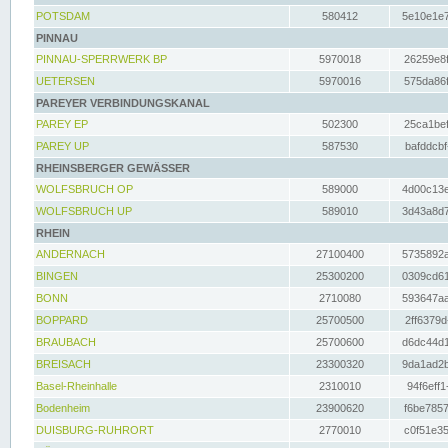
POTSDAM
580412
5e10e1e7
PINNAU
PINNAU-SPERRWERK BP
5970018
26259e8f
UETERSEN
5970016
575da86f
PAREYER VERBINDUNGSKANAL
PAREY EP
502300
25ca1bef
PAREY UP
587530
bafddcbf
RHEINSBERGER GEWÄSSER
WOLFSBRUCH OP
589000
4d00c13e
WOLFSBRUCH UP
589010
3d43a8d7
RHEIN
ANDERNACH
27100400
5735892a
BINGEN
25300200
0309cd61
BONN
2710080
593647aa
BOPPARD
25700500
2ff6379d
BRAUBACH
25700600
d6dc44d1
BREISACH
23300320
9da1ad2b
Basel-Rheinhalle
2310010
94f6eff1
Bodenheim
23900620
f6be7857
DUISBURG-RUHRORT
2770010
c0f51e35