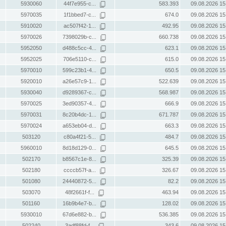
5930060
44f7e955-c...
583.393
09.08.2026 15
5970035
1f1bbed7-c...
674.0
09.08.2026 15
5910020
ac507f42-1...
492.95
09.08.2026 15
5970026
7398029b-c...
660.738
09.08.2026 15
5952050
d488c5cc-4...
623.1
09.08.2026 15
5952025
706e5110-c...
615.0
09.08.2026 15
5970010
599c23b1-4...
650.5
09.08.2026 15
5920010
a26e57c9-1...
522.639
09.08.2026 15
5930040
d9289367-c...
568.987
09.08.2026 15
5970025
3ed90357-4...
666.9
09.08.2026 15
5970031
8c20b4dc-1...
671.787
09.08.2026 15
5970024
a653eb04-d...
663.3
09.08.2026 15
503120
c80a4f21-5...
484.7
09.08.2026 15
5960010
8d18d129-0...
645.5
09.08.2026 15
502170
b8567c1e-8...
325.39
09.08.2026 15
502180
ccccb57f-a...
326.67
09.08.2026 15
501080
24440872-5...
82.2
09.08.2026 15
503070
48f2661f-f...
463.94
09.08.2026 15
501160
16b9b4e7-b...
128.02
09.08.2026 15
5930010
67d6e882-b...
536.385
09.08.2026 15
502240
3adf88fd-f...
343.6
09.08.2026 15