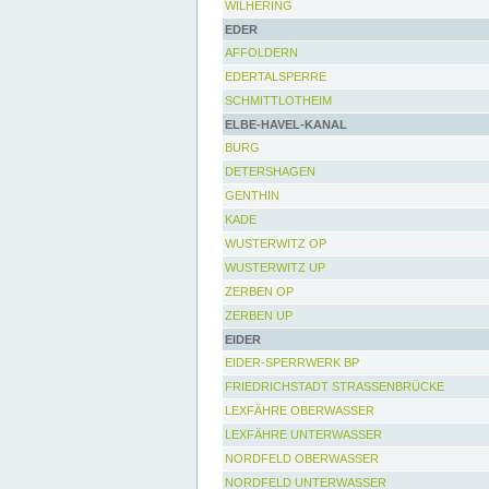
WILHERING
EDER
AFFOLDERN
EDERTALSPERRE
SCHMITTLOTHEIM
ELBE-HAVEL-KANAL
BURG
DETERSHAGEN
GENTHIN
KADE
WUSTERWITZ OP
WUSTERWITZ UP
ZERBEN OP
ZERBEN UP
EIDER
EIDER-SPERRWERK BP
FRIEDRICHSTADT STRASSENBRÜCKE
LEXFÄHRE OBERWASSER
LEXFÄHRE UNTERWASSER
NORDFELD OBERWASSER
NORDFELD UNTERWASSER