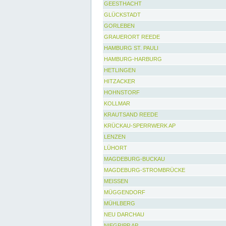
GEESTHACHT
GLÜCKSTADT
GORLEBEN
GRAUERORT REEDE
HAMBURG ST. PAULI
HAMBURG-HARBURG
HETLINGEN
HITZACKER
HOHNSTORF
KOLLMAR
KRAUTSAND REEDE
KRÜCKAU-SPERRWERK AP
LENZEN
LÜHORT
MAGDEBURG-BUCKAU
MAGDEBURG-STROMBRÜCKE
MEISSEN
MÜGGENDORF
MÜHLBERG
NEU DARCHAU
NIEGRIPP AP