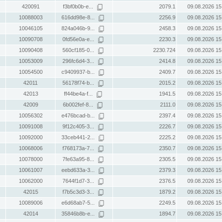
420091
f3bf0b0b-e...
2079.1
09.08.2026 15
10088003
616dd98e-8...
2256.9
09.08.2026 15
10046105
824a046b-9...
2458.3
09.08.2026 15
10090708
0fd56e0a-e...
2230.3
09.08.2026 15
10090408
560cf185-0...
2230.724
09.08.2026 15
10053009
296fc6d4-3...
2414.8
09.08.2026 15
10054500
c9409937-b...
2409.7
09.08.2026 15
42011
56178f74-b...
2015.2
09.08.2026 15
42013
ff44be4a-f...
1941.5
09.08.2026 15
42009
6b002fef-8...
2111.0
09.08.2026 15
10056302
e476bcad-b...
2397.4
09.08.2026 15
10091008
9f12c405-3...
2226.7
09.08.2026 15
10092000
33ceb441-2...
2225.2
09.08.2026 15
10068006
f768173a-7...
2350.7
09.08.2026 15
10078000
7fe63a95-8...
2305.5
09.08.2026 15
10061007
eebd633a-3...
2379.3
09.08.2026 15
10062000
7644f1d7-3...
2376.5
09.08.2026 15
42015
f7b5c3d3-3...
1879.2
09.08.2026 15
10089006
e6d68ab7-5...
2249.5
09.08.2026 15
42014
35846b8b-e...
1894.7
09.08.2026 15