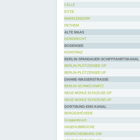
CELLE
EITZE
MARKLENDORF
RETHEM
ALTE MAAS
DORDRECHT
BODENSEE
KONSTANZ
BERLIN-SPANDAUER-SCHIFFFAHRTSKANAL
BERLIN-PLÖTZENSEE OP
BERLIN-PLÖTZENSEE UP
DAHME-WASSERSTRASSE
BERLIN-SCHMÖCKWITZ
NEUE MÜHLE SCHLEUSE OP
NEUE MÜHLE SCHLEUSE UP
DORTMUND-EMS-KANAL
BERGESHÖVEDE
Groppenbruch
HASEHUBBRÜCKE
HENRICHENBURG OW