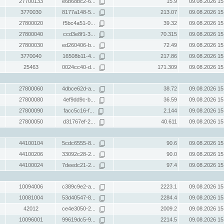
27700133
e6b68bc2-6...
15.9
09.08.2026 15
3770030
8177a148-5...
213.07
09.08.2026 15
27800020
f5bc4a51-0...
39.32
09.08.2026 15
27800040
ccd3e8f1-3...
70.315
09.08.2026 15
27800030
ed260406-b...
72.49
09.08.2026 15
3770040
16508b11-4...
217.86
09.08.2026 15
25463
0024cc40-d...
171.309
09.08.2026 15
27800060
4dbce62d-a...
38.72
09.08.2026 15
27800080
4ef9dd9c-b...
36.59
09.08.2026 15
27800090
facc5c16-f...
2.144
09.08.2026 15
27800050
d31767ef-2...
40.611
09.08.2026 15
44100104
5cdc6555-8...
90.6
09.08.2026 15
44100206
33092c28-2...
90.0
09.08.2026 15
44100024
7deedc21-2...
97.4
09.08.2026 15
10094006
c389c9e2-a...
2223.1
09.08.2026 15
10081004
53d40547-8...
2284.4
09.08.2026 15
42012
ce4e3050-2...
2009.2
09.08.2026 15
10096001
99619dc5-9...
2214.5
09.08.2026 15