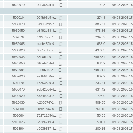
9520070
00e386ac-e...
99.8
09.08.2026 15
502010
094b96e5-c...
274.8
09.08.2026 15
5930070
2ee12b9a-f...
588.787
09.08.2026 15
5930050
b3492c68-8...
573.86
09.08.2026 15
502070
939f82ec-1...
294.82
09.08.2026 15
5952065
bacb459b-0...
635.0
09.08.2026 15
5930020
6aa1cd8e-e...
549.633
09.08.2026 15
5930033
33e0bce0-1...
558.534
09.08.2026 15
5970050
610ab204-d...
684.2
09.08.2026 15
5970094
d4f5f719-8...
695.214
09.08.2026 15
5952020
ae1b91d0-e...
609.9
09.08.2026 15
501470
1ce53a59-3...
236.31
09.08.2026 15
5950070
e6b42536-6...
634.42
09.08.2026 15
5990020
aad49293-2...
724.0
09.08.2026 15
5910030
c233674f-2...
509.35
09.08.2026 15
502000
1edc5fa4-8...
261.16
09.08.2026 15
501060
70272185-b...
55.63
09.08.2026 15
5910025
6e3ea719-4...
504.7
09.08.2026 15
501390
c093b557-4...
200.15
09.08.2026 15