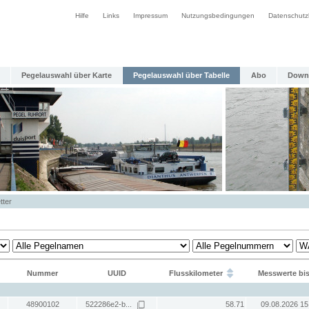
Hilfe
Links
Impressum
Nutzungsbedingungen
Datenschutz
Pegelauswahl über Karte
Pegelauswahl über Tabelle
Abo
Down
tter
Nummer
UUID
Flusskilometer
Messwerte bi
48900102
522286e2-b...
58.71
09.08.2026 15