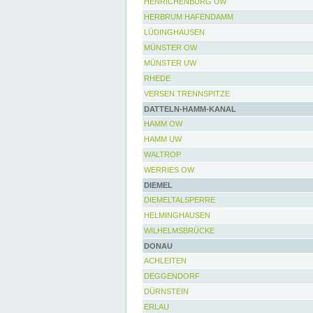
HENRICHENBURG UW
HERBRUM HAFENDAMM
LÜDINGHAUSEN
MÜNSTER OW
MÜNSTER UW
RHEDE
VERSEN TRENNSPITZE
DATTELN-HAMM-KANAL
HAMM OW
HAMM UW
WALTROP
WERRIES OW
DIEMEL
DIEMELTALSPERRE
HELMINGHAUSEN
WILHELMSBRÜCKE
DONAU
ACHLEITEN
DEGGENDORF
DÜRNSTEIN
ERLAU