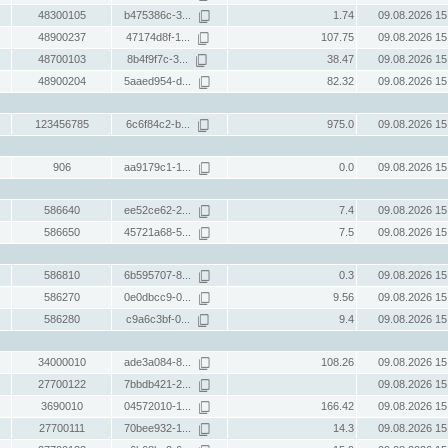
48300105
b475386c-3...
1.74
09.08.2026 15
48900237
47174d8f-1...
107.75
09.08.2026 15
48700103
8b4f9f7c-3...
38.47
09.08.2026 15
48900204
5aaed954-d...
82.32
09.08.2026 15
123456785
6c6f84c2-b...
975.0
09.08.2026 15
906
aa9179c1-1...
0.0
09.08.2026 15
586640
ee52ce62-2...
7.4
09.08.2026 15
586650
45721a68-5...
7.5
09.08.2026 15
586810
6b595707-8...
0.3
09.08.2026 15
586270
0e0dbcc9-0...
9.56
09.08.2026 15
586280
c9a6c3bf-0...
9.4
09.08.2026 15
34000010
ade3a084-8...
108.26
09.08.2026 15
27700122
7bbdb421-2...
09.08.2026 15
3690010
04572010-1...
166.42
09.08.2026 15
27700111
70bee932-1...
14.3
09.08.2026 15