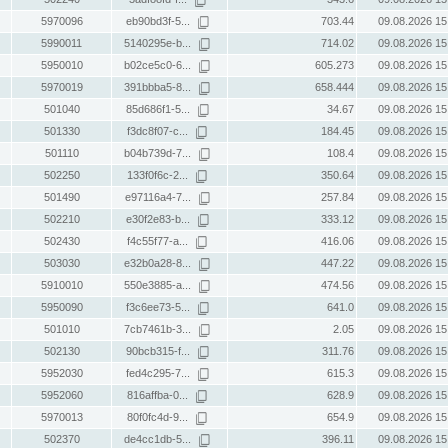
5970096
eb90bd3f-5...
703.44
09.08.2026 15
5990011
5140295e-b...
714.02
09.08.2026 15
5950010
b02ce5c0-6...
605.273
09.08.2026 15
5970019
391bbba5-8...
658.444
09.08.2026 15
501040
85d686f1-5...
34.67
09.08.2026 15
501330
f3dc8f07-c...
184.45
09.08.2026 15
501110
b04b739d-7...
108.4
09.08.2026 15
502250
133f0f6c-2...
350.64
09.08.2026 15
501490
e97116a4-7...
257.84
09.08.2026 15
502210
e30f2e83-b...
333.12
09.08.2026 15
502430
f4c55f77-a...
416.06
09.08.2026 15
503030
e32b0a28-8...
447.22
09.08.2026 15
5910010
550e3885-a...
474.56
09.08.2026 15
5950090
f3c6ee73-5...
641.0
09.08.2026 15
501010
7cb7461b-3...
2.05
09.08.2026 15
502130
90bcb315-f...
311.76
09.08.2026 15
5952030
fed4c295-7...
615.3
09.08.2026 15
5952060
816affba-0...
628.9
09.08.2026 15
5970013
80f0fc4d-9...
654.9
09.08.2026 15
502370
de4cc1db-5...
396.11
09.08.2026 15