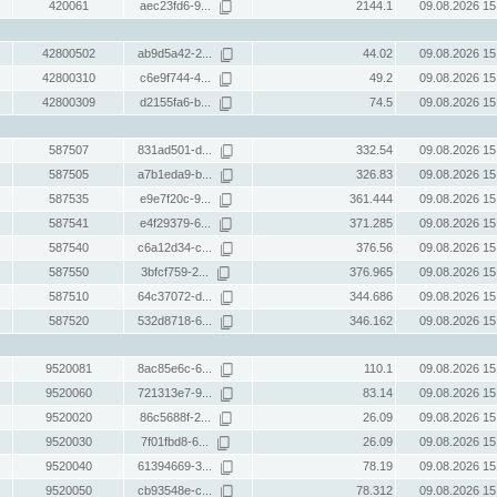
420061
aec23fd6-9...
2144.1
09.08.2026 15
42800502
ab9d5a42-2...
44.02
09.08.2026 15
42800310
c6e9f744-4...
49.2
09.08.2026 15
42800309
d2155fa6-b...
74.5
09.08.2026 15
587507
831ad501-d...
332.54
09.08.2026 15
587505
a7b1eda9-b...
326.83
09.08.2026 15
587535
e9e7f20c-9...
361.444
09.08.2026 15
587541
e4f29379-6...
371.285
09.08.2026 15
587540
c6a12d34-c...
376.56
09.08.2026 15
587550
3bfcf759-2...
376.965
09.08.2026 15
587510
64c37072-d...
344.686
09.08.2026 15
587520
532d8718-6...
346.162
09.08.2026 15
9520081
8ac85e6c-6...
110.1
09.08.2026 15
9520060
721313e7-9...
83.14
09.08.2026 15
9520020
86c5688f-2...
26.09
09.08.2026 15
9520030
7f01fbd8-6...
26.09
09.08.2026 15
9520040
61394669-3...
78.19
09.08.2026 15
9520050
cb93548e-c...
78.312
09.08.2026 15