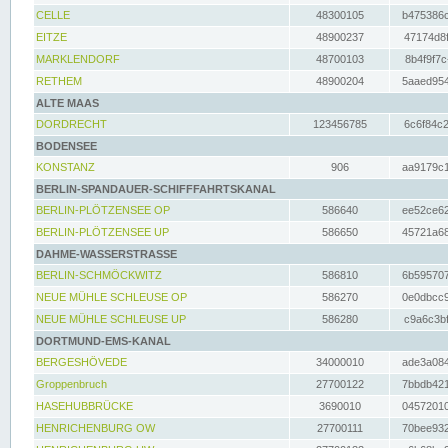
CELLE
48300105
b475386c
EITZE
48900237
47174d8f
MARKLENDORF
48700103
8b4f9f7c
RETHEM
48900204
5aaed954
ALTE MAAS
DORDRECHT
123456785
6c6f84c2
BODENSEE
KONSTANZ
906
aa9179c1
BERLIN-SPANDAUER-SCHIFFFAHRTSKANAL
BERLIN-PLÖTZENSEE OP
586640
ee52ce62
BERLIN-PLÖTZENSEE UP
586650
45721a68
DAHME-WASSERSTRASSE
BERLIN-SCHMÖCKWITZ
586810
6b595707
NEUE MÜHLE SCHLEUSE OP
586270
0e0dbcc9
NEUE MÜHLE SCHLEUSE UP
586280
c9a6c3bf
DORTMUND-EMS-KANAL
BERGESHÖVEDE
34000010
ade3a084
Groppenbruch
27700122
7bbdb421
HASEHUBBRÜCKE
3690010
04572010
HENRICHENBURG OW
27700111
70bee932