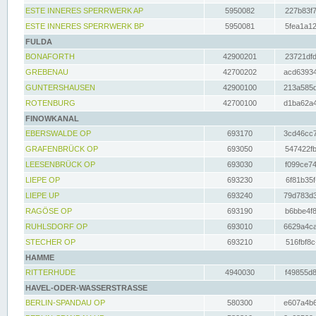
ESTE INNERES SPERRWERK AP
5950082
227b83f7
ESTE INNERES SPERRWERK BP
5950081
5fea1a12
FULDA
BONAFORTH
42900201
23721dfd
GREBENAU
42700202
acd63934
GUNTERSHAUSEN
42900100
213a585d
ROTENBURG
42700100
d1ba62a4
FINOWKANAL
EBERSWALDE OP
693170
3cd46cc7
GRAFENBRÜCK OP
693050
547422fb
LEESENBRÜCK OP
693030
f099ce74
LIEPE OP
693230
6f81b35f
LIEPE UP
693240
79d783d3
RAGÖSE OP
693190
b6bbe4f8
RUHLSDORF OP
693010
6629a4ca
STECHER OP
693210
516fbf8c
HAMME
RITTERHUDE
4940030
f49855d8
HAVEL-ODER-WASSERSTRASSE
BERLIN-SPANDAU OP
580300
e607a4b6