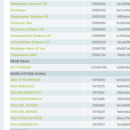
Pleidelsheim Schleuse UP
23800400
6e183f4b
Plochingen
23800100
be7ce40e
Poppenweiler Schleuse UP
23800300
f4854a4c
Rockenau SKA
23800690
4c00a166
Rockenau Schleuse UP
23800680
5ab4f00f
Schwabenheim Schleuse UP
23800800
ec9d3a4d
Untertürkheim Schleuse UP
23800220
a5ca02fb
Wieblingen Wehr UP neu
23800780
66d887a6
Ziegelhausen AMS
23800745
3944c1fd
NEUE MAAS
ROTTERDAM
123456786
a269e3be
NORD-OSTSEE-KANAL
AWK STROHBRÜCK
5970069
0e192297
NOK BREIHOLZ
5970075
4a904d59
NOK BRUNSBÜTTEL
5970091
85fc0dac
NOK DÜKERSWISCH
5970085
3954300d
NOK KIEL AUSSEN
5650068
6dc44585
NOK KIEL BINNEN
5979020
8af24d6a
NOK KÖNIGSFÖRDE
5970067
d0ec2790
NOK RENDSBURG
5970074
8c8afb56