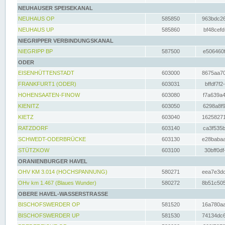
NEUHAUSER SPEISEKANAL
NEUHAUS OP
585850
963bdc26
NEUHAUS UP
585860
bf48cefd
NIEGRIPPER VERBINDUNGSKANAL
NIEGRIPP BP
587500
e506460f
ODER
EISENHÜTTENSTADT
603000
8675aa70
FRANKFURT1 (ODER)
603031
bffdf7f2
HOHENSAATEN-FINOW
603080
f7a639a4
KIENITZ
603050
6298a8f9
KIETZ
603040
16258271
RATZDORF
603140
ca3f535b
SCHWEDT-ODERBRÜCKE
603130
e28babaa
STÜTZKOW
603100
30bff0df
ORANIENBURGER HAVEL
OHV KM 3.014 (HOCHSPANNUNG)
580271
eea7e3dc
OHv km 1.467 (Blaues Wunder)
580272
8b51c505
OBERE HAVEL-WASSERSTRASSE
BISCHOFSWERDER OP
581520
16a780aa
BISCHOFSWERDER UP
581530
74134dc6