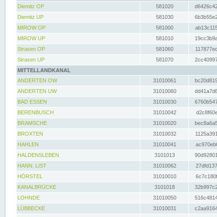
Diemitz OP
581020
d6426c42
Diemitz UP
581030
6b3b55e2
MIROW OP
581000
ab13c115
MIROW UP
581010
19cc3b9a
Strasen OP
581060
117877ec
Strasen UP
581070
2cc40997
MITTELLANDKANAL
ANDERTEN OW
31010061
bc20d819
ANDERTEN UW
31010060
dd41a7d6
BAD ESSEN
31010030
6760b547
BERENBUSCH
31010042
d2c8f60e
BRAMSCHE
31010020
bec8a6a5
BROXTEN
31010032
1125a391
HAHLEN
31010041
ac970eb0
HALDENSLEBEN
3101013
90d92801
HANN. LIST
31010062
27dfd137
HÖRSTEL
31010010
6c7c180f
KANALBRÜCKE
3101018
32b997c2
LOHNDE
31010050
516c4814
LÜBBECKE
31010031
c2aa9164