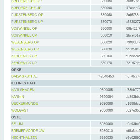
BREDEREICHE OP
580080
308f5979
BREDEREICHE UP
580090
470acd2a
FÜRSTENBERG OP
580060
2c95f83d
FÜRSTENBERG UP
580070
a5830277
VOßWINKEL OP
580000
09b422f7
VOßWINKEL UP
580010
2bcef51a
WESENBERG OP
580020
7909d3f7
WESENBERG UP
580030
da3b5de9
ZEHDENICK OP
580160
a9b8e24c
ZEHDENICK UP
580170
721d7dbf
ORKE
DALWIGKSTHAL
42840453
f0f78cc4
KLEINES HAFF
KARLSHAGEN
9690085
f53bb77f
KARNIN
9690084
da893bbd
UECKERMÜNDE
9690088
c1588dcc
WOLGAST
9650080
b327e35c
OSTE
BELUM
5980060
a9e93be0
BREMERVÖRDE UW
5980010
cf8a3ea2
HECHTHAUSEN
5980030
e5e02890