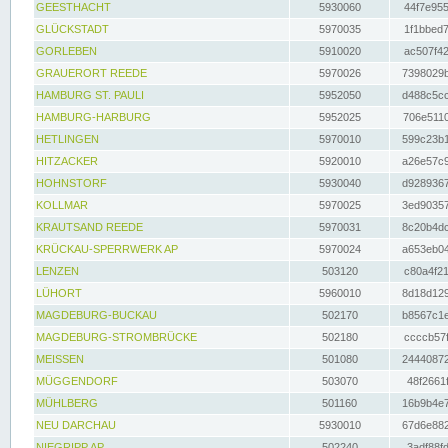
GEESTHACHT
5930060
44f7e955
GLÜCKSTADT
5970035
1f1bbed7
GORLEBEN
5910020
ac507f42
GRAUERORT REEDE
5970026
7398029b
HAMBURG ST. PAULI
5952050
d488c5cc
HAMBURG-HARBURG
5952025
706e5110
HETLINGEN
5970010
599c23b1
HITZACKER
5920010
a26e57c9
HOHNSTORF
5930040
d9289367
KOLLMAR
5970025
3ed90357
KRAUTSAND REEDE
5970031
8c20b4dc
KRÜCKAU-SPERRWERK AP
5970024
a653eb04
LENZEN
503120
c80a4f21
LÜHORT
5960010
8d18d129
MAGDEBURG-BUCKAU
502170
b8567c1e
MAGDEBURG-STROMBRÜCKE
502180
ccccb57f
MEISSEN
501080
24440872
MÜGGENDORF
503070
48f2661f
MÜHLBERG
501160
16b9b4e7
NEU DARCHAU
5930010
67d6e882
NIEGRIPP AP
502240
3adf88fd