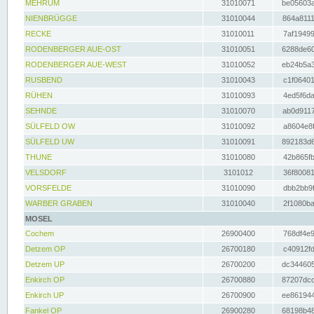
MEHRUM
31010071
be05603a
NIENBRÜGGE
31010044
864a8111
RECKE
31010011
7af19499
RODENBERGER AUE-OST
31010051
6288de60
RODENBERGER AUE-WEST
31010052
eb24b5a3
RUSBEND
31010043
c1f06401
RÜHEN
31010093
4ed5f6da
SEHNDE
31010070
ab0d9117
SÜLFELD OW
31010092
a8604e8f
SÜLFELD UW
31010091
892183d6
THUNE
31010080
42b865fb
VELSDORF
3101012
36f80081
VORSFELDE
31010090
dbb2bb9f
WARBER GRABEN
31010040
2f1080ba
MOSEL
Cochem
26900400
768df4e9
Detzem OP
26700180
c40912fd
Detzem UP
26700200
dc344605
Enkirch OP
26700880
87207dcd
Enkirch UP
26700900
ee861944
Fankel OP
26900280
68198b48