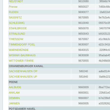
NEUSTADT
9610080
3f0b6b74
Prerow
9650027
7d50c68c
RUDEN
9690077
1fa822e6
SASSNITZ
9670065
9e7b2a4d
SCHLESWIG
9610040
09370c05
STAHLBRODE
9650070
340707f4
STRALSUND
9650043
b9163121
THIESSOW
9670067
d1c9bb3c
TIMMENDORF POEL
9630007
d22c341b
WARNEMÜNDE
9640015
220ff4c6
WISMAR-BAUMHAUS
9630008
95a0ab45
WITTOWER FÄHRE
9670055
4b348b56
ORANIENBURGER KANAL
SACHSENHAUSEN OP
580240
adbd3144
SACHSENHAUSEN UP
581840
0a6fe221
PEENE
AALBUDE
9660009
8ba772ed
ANKLAM
9660001
22fd01e0
DEMMIN
9660007
b7e238e8
JARMEN
9660005
a3328262
POTSDAMER HAVEL