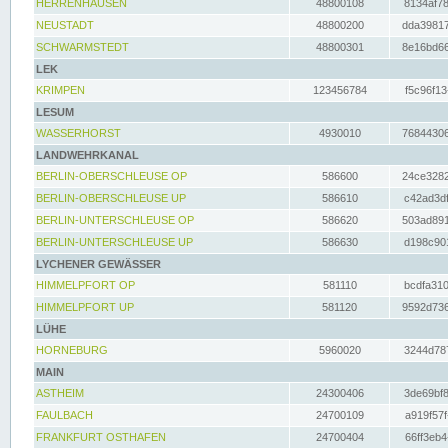
HERRENHAUSEN
48800108
8134af78
NEUSTADT
48800200
dda39817
SCHWARMSTEDT
48800301
8e16bd66
LEK
KRIMPEN
123456784
f5c96f13
LESUM
WASSERHORST
4930010
76844306
LANDWEHRKANAL
BERLIN-OBERSCHLEUSE OP
586600
24ce3282
BERLIN-OBERSCHLEUSE UP
586610
c42ad3df
BERLIN-UNTERSCHLEUSE OP
586620
503ad891
BERLIN-UNTERSCHLEUSE UP
586630
d198c901
LYCHENER GEWÄSSER
HIMMELPFORT OP
581110
bcdfa310
HIMMELPFORT UP
581120
9592d736
LÜHE
HORNEBURG
5960020
3244d787
MAIN
ASTHEIM
24300406
3de69bf8
FAULBACH
24700109
a919f57f
FRANKFURT OSTHAFEN
24700404
66ff3eb4