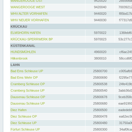
WANGEROOGE OST
9420020
26656fda
WANGEROOGE WEST
9420040
70039212
WHV ALTER VORHAFEN
9440020
f85bd17b
WHV NEUER VORHAFEN
9440030
f77317d9
KRÜCKAU
ELMSHORN HAFEN
5970022
136febf6
KRÜCKAU-SPERRWERK BP
5970023
53c277c3
KÜSTENKANAL
HUNDSMÜHLEN
4960020
cf6ac249
Hilkenbrook
3800010
58ccd6f0
LAHN
Bad Ems Schleuse UP
25800700
c005afb9
Bad Ems Wehr OP
25800690
f2295e77
Cramberg Schleuse OP
25800538
24fe419b
Cramberg Schleuse UP
25800540
3abb36d1
Dausenau Schleuse OP
25800678
9ceb358c
Dausenau Schleuse UP
25800680
eae91991
Diez Hafen
25800500
eadedeb6
Diez Schleuse OP
25800478
ea62ec5f
Diez Schleuse UP
25800480
31750a0f
Fürfurt Schleuse UP
25800300
34af0fca