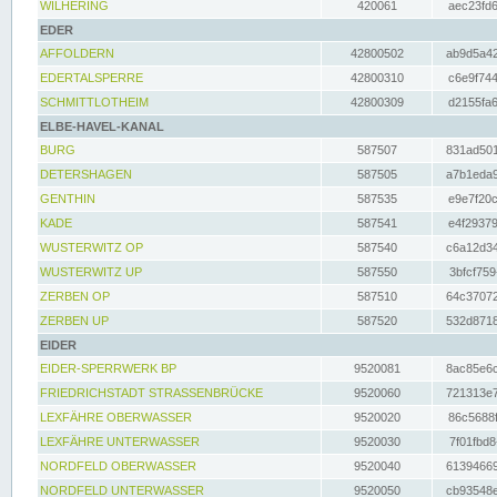
WILHERING
420061
aec23fd6
EDER
AFFOLDERN
42800502
ab9d5a42
EDERTALSPERRE
42800310
c6e9f744
SCHMITTLOTHEIM
42800309
d2155fa6
ELBE-HAVEL-KANAL
BURG
587507
831ad501
DETERSHAGEN
587505
a7b1eda9
GENTHIN
587535
e9e7f20c
KADE
587541
e4f29379
WUSTERWITZ OP
587540
c6a12d34
WUSTERWITZ UP
587550
3bfcf759
ZERBEN OP
587510
64c37072
ZERBEN UP
587520
532d8718
EIDER
EIDER-SPERRWERK BP
9520081
8ac85e6c
FRIEDRICHSTADT STRASSENBRÜCKE
9520060
721313e7
LEXFÄHRE OBERWASSER
9520020
86c5688f
LEXFÄHRE UNTERWASSER
9520030
7f01fbd8
NORDFELD OBERWASSER
9520040
61394669
NORDFELD UNTERWASSER
9520050
cb93548e