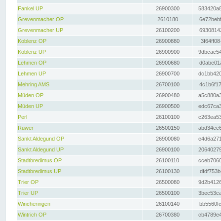
Fankel UP
26900300
583420a8
Grevenmacher OP
2610180
6e72bebf
Grevenmacher UP
26100200
69308142
Koblenz OP
26900880
3f64ff08
Koblenz UP
26900900
9dbcac54
Lehmen OP
26900680
d0abe01a
Lehmen UP
26900700
dc1bb420
Mehring AMS
26700100
4c1b6f17
Müden OP
26900480
a5c880a3
Müden UP
26900500
edc67ca3
Perl
26100100
c263ea53
Ruwer
26500150
abd34ee6
Sankt Aldegund OP
26900080
e4d6a271
Sankt Aldegund UP
26900100
20640279
Stadtbredimus OP
26100110
cceb7060
Stadtbredimus UP
26100130
dfdf753b
Trier OP
26500080
9d2b4126
Trier UP
26500100
3bec53ca
Wincheringen
26100140
bb5560fc
Wintrich OP
26700380
cb4789e4