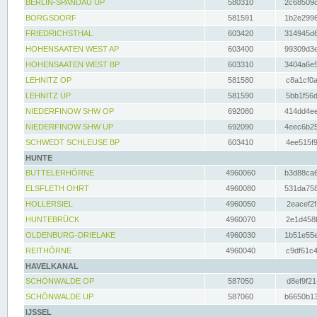
BERLIN-SPANDAU UP
580310
2c68509c
BORGSDORF
581591
1b2e2996
FRIEDRICHSTHAL
603420
314945d6
HOHENSAATEN WEST AP
603400
99309d3e
HOHENSAATEN WEST BP
603310
3404a6e5
LEHNITZ OP
581580
c8a1cf0a
LEHNITZ UP
581590
5bb1f56d
NIEDERFINOW SHW OP
692080
414dd4ee
NIEDERFINOW SHW UP
692090
4eec6b25
SCHWEDT SCHLEUSE BP
603410
4ee515f9
HUNTE
BUTTELERHÖRNE
4960060
b3d88ca6
ELSFLETH OHRT
4960080
531da758
HOLLERSIEL
4960050
2eacef2f
HUNTEBRÜCK
4960070
2e1d458b
OLDENBURG-DRIELAKE
4960030
1b51e55e
REITHÖRNE
4960040
c9df61c4
HAVELKANAL
SCHÖNWALDE OP
587050
d8ef9f21
SCHÖNWALDE UP
587060
b6650b13
IJSSEL