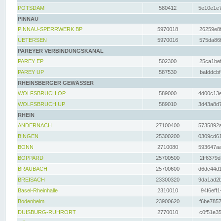
POTSDAM
580412
5e10e1e7
PINNAU
PINNAU-SPERRWERK BP
5970018
26259e8f
UETERSEN
5970016
575da86f
PAREYER VERBINDUNGSKANAL
PAREY EP
502300
25ca1bef
PAREY UP
587530
bafddcbf
RHEINSBERGER GEWÄSSER
WOLFSBRUCH OP
589000
4d00c13e
WOLFSBRUCH UP
589010
3d43a8d7
RHEIN
ANDERNACH
27100400
5735892a
BINGEN
25300200
0309cd61
BONN
2710080
593647aa
BOPPARD
25700500
2ff6379d
BRAUBACH
25700600
d6dc44d1
BREISACH
23300320
9da1ad2b
Basel-Rheinhalle
2310010
94f6eff1
Bodenheim
23900620
f6be7857
DUISBURG-RUHRORT
2770010
c0f51e35