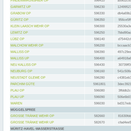
FINDENWIRUNSHIER OP
596410
a5902c55
GARWITZ UP
596230
12499527
GRABOW OP
596330
db4a69b2
GÜRITZ OP
596350
956ce5ff
KLEIN LAASCH WEHR OP
596300
25530a3e
LEWITZ OP
596250
7bbd90ad
LÜBZ OP
596140
d75442cf
MALCHOW WEHR OP
596200
bccaacb3
MALLISS OP
596390
497c29ee
MALLISS UP
596400
a64918a6
NEU KALLISS OP
596430
30739ff3
NEUBURG OP
596160
541c508a
NEUSTADT GLEWE OP
596280
c4381eb3
PARCHIM GÜTE
5961801
3dec3921
PLAU OP
596080
3ffddb2c
PLAU UP
596090
506e6b03
WAREN
596030
bd317edd
MÜGGELSPREE
GROSSE TRÄNKE WEHR OP
582660
81630fdd
GROSSE TRÄNKE WEHR UP
582670
cfad4ee5
MÜRITZ-HAVEL-WASSERSTRASSE