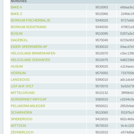
NORDSEE
BAKE A
9510063
e8daa3e2
BAKE Z
9510066
104fdc24
BORKUM FISCHERBALJE
9340020
8727ebfd
BORKUM SÜDSTRAND
9340030
478f21e9
BÜSUM
9510095
5287a3e1
DAGEBÜLL
9570040
6233e901
EIDER-SPERRWERK AP
9530010
04acd7e5
HELGOLAND BINNENHAFEN
9510070
c0ec139b
HELGOLAND SÜDHAFEN
9510075
0d8233b8
HUSUM
9530020
e114aeec
HÖRNUM
9570050
733755fd
LANGEOOG
9390010
a0c1dcb6
LIST AUF SYLT
9570070
5e92d73f
MITTELGRUND
9510132
3ff99b92
NORDERNEY RIFFGAT
9360010
c0244c0e
PELLWORM ANLEGER
9550021
2852b9ab
SCHARHÖRN
9510060
f0197bcf
SPIEKEROOG
9410010
662c4b5e
WITTDÜN
9570010
9c4c11f2
ZEHNERLOCH
9510010
e574d0af