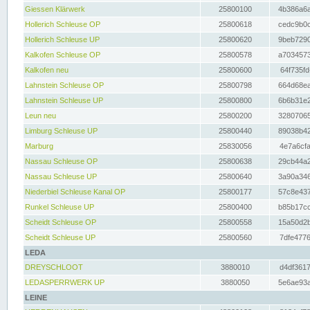
Giessen Klärwerk
25800100
4b386a6a
Hollerich Schleuse OP
25800618
cedc9b0c
Hollerich Schleuse UP
25800620
9beb7290
Kalkofen Schleuse OP
25800578
a7034573
Kalkofen neu
25800600
64f735fd
Lahnstein Schleuse OP
25800798
664d68ea
Lahnstein Schleuse UP
25800800
6b6b31e2
Leun neu
25800200
32807065
Limburg Schleuse UP
25800440
89038b42
Marburg
25830056
4e7a6cfa
Nassau Schleuse OP
25800638
29cb44a2
Nassau Schleuse UP
25800640
3a90a346
Niederbiel Schleuse Kanal OP
25800177
57c8e437
Runkel Schleuse UP
25800400
b85b17cc
Scheidt Schleuse OP
25800558
15a50d2b
Scheidt Schleuse UP
25800560
7dfe4776
LEDA
DREYSCHLOOT
3880010
d4df3617
LEDASPERRWERK UP
3880050
5e6ae93a
LEINE