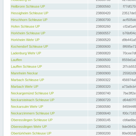
Heilbronn Schleuse UP
23800560
f77df170
Hessigheim Schleuse UP
23800420
23517de9
Hirschhorn Schleuse UP
23800700
acf505dd
Hofen Schleuse UP
23800260
cf2af1a4
Horkheim Schleuse UP
23800557
b76bf04c
Horkheim Wehr UP
23800520
d9b441a5
Kochendorf Schleuse UP
23800600
8f695e71
Ladenburg Wehr UP
23800820
70cee7df
Lauffen
23800500
8559d1a0
Lauffen Schleuse UP
23800501
2f7cb553
Mannheim Neckar
23800900
25582d3f
Marbach Schleuse UP
23800322
456974a8
Marbach Wehr UP
23800320
a73a9cb4
Neckargemünd Schleuse UP
23800740
7be3ff2e
Neckarsteinach Schleuse UP
23800720
d64d07f7
Neckarsulm Wehr UP
23800580
845944f8
Neckarzimmern Schleuse UP
23800640
f00c7183
Oberesslingen Schleuse UP
23800145
cbfae6bc
Oberesslingen Wehr UP
23800140
9de0843a
Obertürkheim Schleuse UP
23800200
80e002d8