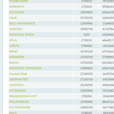
DÜSSELDORF
2750010
8f7e5f92
EMMERICH
2790020
9598e4cb
IFFEZHEIM
23500600
b02be240
KAUB
25700100
1d26e504
KEHL-KRONENHOF
23300900
23af9b02
KOBLENZ
25900700
4c7d796a
KONSTANZ-RHEIN
3329
e020e651
KÖLN
2730010
a6ee8177
LOBITH
2790050
efe13a3d
MAINZ
25100100
a37a9aa3
MANNHEIM
23700700
57090802
MAXAU
23700200
b6c6d5c8
NIERSTEIN-OPPENHEIM
23900600
d28e7ed1
Neuwied Stadt
27100370
dc407f1e
OBERWINTER
27100700
b45359df
OESTRICH
25100300
665be0fe
OTTENHEIM
23300800
787e5d63
PANNERDENSE KOP
2790060
3046493f
PHILIPPSBURG
23700500
88e972e1
PLITTERSDORF
23500700
6b774802
REES
2790010
2f025389