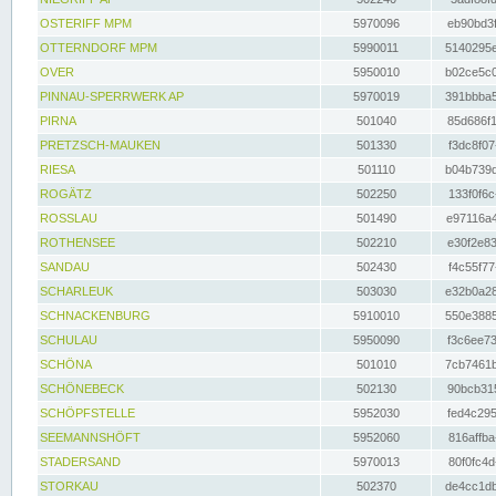
OSTERIFF MPM
5970096
eb90bd3f
OTTERNDORF MPM
5990011
5140295e
OVER
5950010
b02ce5c0
PINNAU-SPERRWERK AP
5970019
391bbba5
PIRNA
501040
85d686f1
PRETZSCH-MAUKEN
501330
f3dc8f07
RIESA
501110
b04b739d
ROGÄTZ
502250
133f0f6c
ROSSLAU
501490
e97116a4
ROTHENSEE
502210
e30f2e83
SANDAU
502430
f4c55f77
SCHARLEUK
503030
e32b0a28
SCHNACKENBURG
5910010
550e3885
SCHULAU
5950090
f3c6ee73
SCHÖNA
501010
7cb7461b
SCHÖNEBECK
502130
90bcb315
SCHÖPFSTELLE
5952030
fed4c295
SEEMANNSHÖFT
5952060
816affba
STADERSAND
5970013
80f0fc4d
STORKAU
502370
de4cc1db