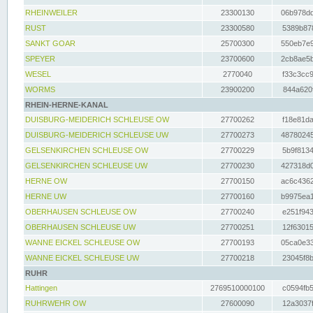
RHEINWEILER
23300130
06b978dd
RUST
23300580
5389b878
SANKT GOAR
25700300
550eb7e9
SPEYER
23700600
2cb8ae5b
WESEL
2770040
f33c3cc9
WORMS
23900200
844a620f
RHEIN-HERNE-KANAL
DUISBURG-MEIDERICH SCHLEUSE OW
27700262
f18e81da
DUISBURG-MEIDERICH SCHLEUSE UW
27700273
48780245
GELSENKIRCHEN SCHLEUSE OW
27700229
5b9f8134
GELSENKIRCHEN SCHLEUSE UW
27700230
427318d0
HERNE OW
27700150
ac6c4362
HERNE UW
27700160
b9975ea1
OBERHAUSEN SCHLEUSE OW
27700240
e251f943
OBERHAUSEN SCHLEUSE UW
27700251
12f63015
WANNE EICKEL SCHLEUSE OW
27700193
05ca0e33
WANNE EICKEL SCHLEUSE UW
27700218
23045f8b
RUHR
Hattingen
2769510000100
c0594fb5
RUHRWEHR OW
27600090
12a3037f