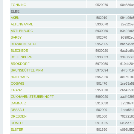
TÖNNING
9520070
00e386ac
ELBE
AKEN
502010
094b96e5
ALTENGAMME
5930070
2ee12b9a
ARTLENBURG
5930050
b3492c68
BARBY
502070
939f82ec
BLANKENESE UF
5952065
bacb459b
BLECKEDE
5930020
6aa1cd8e
BOIZENBURG
5930033
33e0bce0
BROKDORF
5970050
610ab204
BRUNSBÜTTEL MPM
5970094
d4f5f719
BUNTHAUS
5952020
ae1b91d0
COSWIG
501470
1ce53a59
CRANZ
5950070
e6b42536
CUXHAVEN STEUBENHÖFT
5990020
aad49293
DAMNATZ
5910030
c233674f
DESSAU
502000
1edc5fa4
DRESDEN
501060
70272185
DÖMITZ
5910025
6e3ea719
ELSTER
501390
c093b557