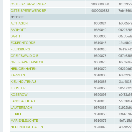
OSTE-SPERRWERK AP
9000000590
8c3295dc
OSTE-SPERRWERK BP
9000000532
7cb4566b
OSTSEE
ALTHAGEN
9650024
b8d05bf9
BARHÖFT
9650040
09227288
BARTH
9650030
00c33ed9
ECKERNFÖRDE
9610045
1faa9b2c
FLENSBURG
9610010
9e19c411
GREIFSWALD OIE
9690078
087b6386
GREIFSWALD-WIECK
9650073
6b53ef42
HEILIGENHAFEN
9610070
06219dd9
KAPPELN
9610035
b09f2243
KIEL-HOLTENAU
9610066
3ad4013f
KLOSTER
9670050
905e7328
KOSEROW
9690093
c0f33a36
LANGBALLIGAU
9610015
5a33bf14
LAUTERBACH
9670063
91922b9b
LT KIEL
9610050
736437d7
MARIENLEUCHTE
9610075
8effc15d
NEUENDORF HAFEN
9670046
492f85b8