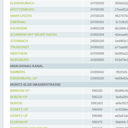
KLEINHEUBACH
24700200
355b02d2
KROTZENBURG
24700335
27eed51b
MAINFLINGEN
24700325
4627475d
OBERNAU
24700302
3c7cfb10
RAUNHEIM
24900108
db1684c1
SCHWEINFURT NEUER HAFEN
24300304
42ecae60
STEINBACH
24500100
1ed983c3
TRUNSTADT
24300202
a77aad00
WERTHEIM
24709089
0e065a22
WÜRZBURG
24300600
915d76e1
MAIN-DONAU-KANAL
BAMBERG
24300042
ff02f181
RIEDENBURG_UP
13409200
4a69e82e
MÜRITZ-ELDE-WASSERSTRASSE
BARKOW OP
596100
06d86c6b
BOBZIN OP
596120
faefa284
BUROW
5961601
a68cf527
DÖMITZ OP
596450
ec8188ee
DÖMITZ UP
596460
ad3a51da
ELDENA OP
596370
0fab94c7