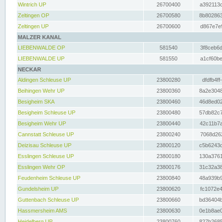
Wintrich UP
26700400
a392113c
Zeltingen OP
26700580
8b802863
Zeltingen UP
26700600
d867e7e9
MALZER KANAL
LIEBENWALDE OP
581540
3f8ceb6d
LIEBENWALDE UP
581550
a1cf60be
NECKAR
Aldingen Schleuse UP
23800280
dfdfb4ff
Beihingen Wehr UP
23800360
8a2e3048
Besigheim SKA
23800460
46d8ed02
Besigheim Schleuse UP
23800480
57db82c7
Besigheim Wehr UP
23800440
42c11b7a
Cannstatt Schleuse UP
23800240
7068d262
Deizisau Schleuse UP
23800120
c5b6243d
Esslingen Schleuse UP
23800180
130a3761
Esslingen Wehr OP
23800176
31c32a38
Feudenheim Schleuse UP
23800840
48a939b9
Gundelsheim UP
23800620
fc1072e4
Guttenbach Schleuse UP
23800660
bd36404b
Hassmersheim AMS
23800630
0e1b8ae0
Heidelberg UP
23800760
827b2685