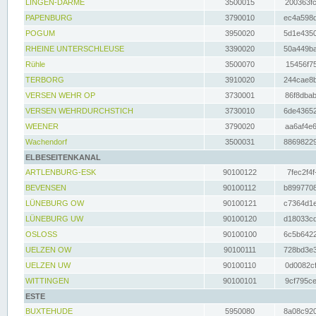
LINGEN-DARME
3500015
200363fc
PAPENBURG
3790010
ec4a598d
POGUM
3950020
5d1e4350
RHEINE UNTERSCHLEUSE
3390020
50a449ba
Rühle
3500070
15456f75
TERBORG
3910020
244cae8b
VERSEN WEHR OP
3730001
86f8dbab
VERSEN WEHRDURCHSTICH
3730010
6de43652
WEENER
3790020
aa6af4e6
Wachendorf
3500031
88698229
ELBESEITENKANAL
ARTLENBURG-ESK
90100122
7fec2f4f
BEVENSEN
90100112
b8997708
LÜNEBURG OW
90100121
c7364d1e
LÜNEBURG UW
90100120
d18033cd
OSLOSS
90100100
6c5b6422
UELZEN OW
90100111
728bd3e3
UELZEN UW
90100110
0d0082cf
WITTINGEN
90100101
9cf795ce
ESTE
BUXTEHUDE
5950080
8a08c920