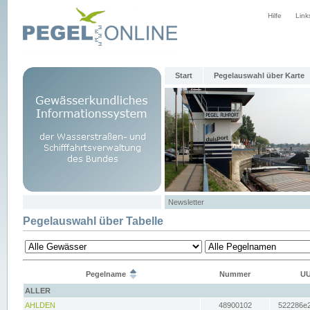
Hilfe
Link
Start
Pegelauswahl über Karte
Newsletter
Pegelauswahl über Tabelle
Pegelname
Nummer
UU
ALLER
AHLDEN
48900102
522286e2