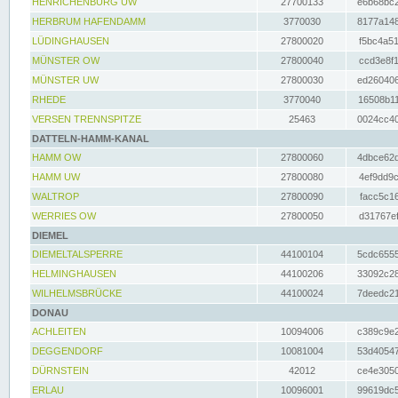
HENRICHENBURG UW
27700133
e6b68bc2
HERBRUM HAFENDAMM
3770030
8177a148
LÜDINGHAUSEN
27800020
f5bc4a51
MÜNSTER OW
27800040
ccd3e8f1
MÜNSTER UW
27800030
ed260406
RHEDE
3770040
16508b11
VERSEN TRENNSPITZE
25463
0024cc40
DATTELN-HAMM-KANAL
HAMM OW
27800060
4dbce62d
HAMM UW
27800080
4ef9dd9c
WALTROP
27800090
facc5c16
WERRIES OW
27800050
d31767ef
DIEMEL
DIEMELTALSPERRE
44100104
5cdc6555
HELMINGHAUSEN
44100206
33092c28
WILHELMSBRÜCKE
44100024
7deedc21
DONAU
ACHLEITEN
10094006
c389c9e2
DEGGENDORF
10081004
53d40547
DÜRNSTEIN
42012
ce4e3050
ERLAU
10096001
99619dc5