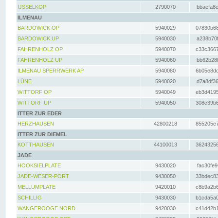
IJSSELKOP
2790070
bbaefa8e
ILMENAU
BARDOWICK OP
5940029
07830b68
BARDOWICK UP
5940030
a238b70f
FAHRENHOLZ OP
5940070
c33c3667
FAHRENHOLZ UP
5940060
bb62b28f
ILMENAU SPERRWERK AP
5940080
6b05e8dc
LÜNE
5940020
d7a8df36
WITTORF OP
5940049
eb3d4195
WITTORF UP
5940050
308c39b6
ITTER ZUR EDER
HERZHAUSEN
42800218
855205e7
ITTER ZUR DIEMEL
KOTTHAUSEN
44100013
36243256
JADE
HOOKSIELPLATE
9430020
fac30fe9
JADE-WESER-PORT
9430050
33bdec83
MELLUMPLATE
9420010
c8b9a2b6
SCHILLIG
9430030
b1cda5a0
WANGEROOGE NORD
9420030
c41d42b1