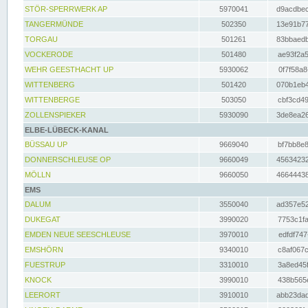
STÖR-SPERRWERK AP
5970041
d9acdbec
TANGERMÜNDE
502350
13e91b77
TORGAU
501261
83bbaedb
VOCKERODE
501480
ae93f2a5
WEHR GEESTHACHT UP
5930062
0f7f58a8
WITTENBERG
501420
070b1eb4
WITTENBERGE
503050
cbf3cd49
ZOLLENSPIEKER
5930090
3de8ea26
ELBE-LÜBECK-KANAL
BÜSSAU UP
9669040
bf7bb8e8
DONNERSCHLEUSE OP
9660049
45634232
MÖLLN
9660050
46644438
EMS
DALUM
3550040
ad357e52
DUKEGAT
3990020
7753c1fa
EMDEN NEUE SEESCHLEUSE
3970010
edfdf747
EMSHÖRN
9340010
c8af067c
FUESTRUP
3310010
3a8ed45f
KNOCK
3990010
438b565e
LEERORT
3910010
abb23dad