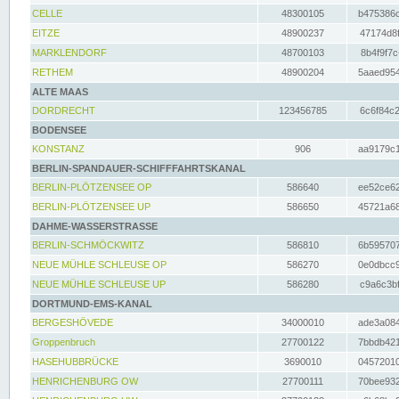
CELLE
48300105
b475386c
EITZE
48900237
47174d8f
MARKLENDORF
48700103
8b4f9f7c
RETHEM
48900204
5aaed954
ALTE MAAS
DORDRECHT
123456785
6c6f84c2
BODENSEE
KONSTANZ
906
aa9179c1
BERLIN-SPANDAUER-SCHIFFFAHRTSKANAL
BERLIN-PLÖTZENSEE OP
586640
ee52ce62
BERLIN-PLÖTZENSEE UP
586650
45721a68
DAHME-WASSERSTRASSE
BERLIN-SCHMÖCKWITZ
586810
6b595707
NEUE MÜHLE SCHLEUSE OP
586270
0e0dbcc9
NEUE MÜHLE SCHLEUSE UP
586280
c9a6c3bf
DORTMUND-EMS-KANAL
BERGESHÖVEDE
34000010
ade3a084
Groppenbruch
27700122
7bbdb421
HASEHUBBRÜCKE
3690010
04572010
HENRICHENBURG OW
27700111
70bee932