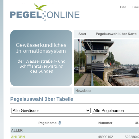
Hilfe
Link
Start
Pegelauswahl über Karte
Newsletter
Pegelauswahl über Tabelle
Pegelname
Nummer
UU
ALLER
AHLDEN
48900102
522286e2