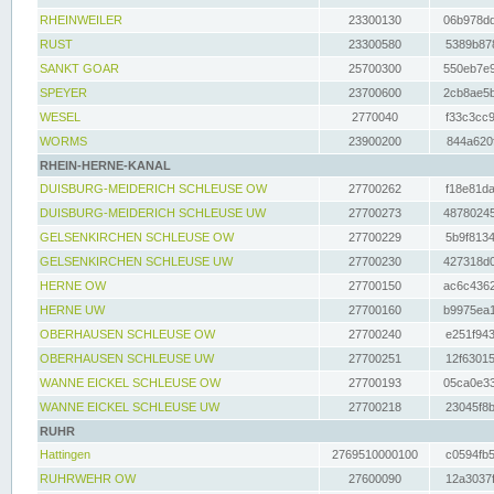
RHEINWEILER
23300130
06b978dd
RUST
23300580
5389b878
SANKT GOAR
25700300
550eb7e9
SPEYER
23700600
2cb8ae5b
WESEL
2770040
f33c3cc9
WORMS
23900200
844a620f
RHEIN-HERNE-KANAL
DUISBURG-MEIDERICH SCHLEUSE OW
27700262
f18e81da
DUISBURG-MEIDERICH SCHLEUSE UW
27700273
48780245
GELSENKIRCHEN SCHLEUSE OW
27700229
5b9f8134
GELSENKIRCHEN SCHLEUSE UW
27700230
427318d0
HERNE OW
27700150
ac6c4362
HERNE UW
27700160
b9975ea1
OBERHAUSEN SCHLEUSE OW
27700240
e251f943
OBERHAUSEN SCHLEUSE UW
27700251
12f63015
WANNE EICKEL SCHLEUSE OW
27700193
05ca0e33
WANNE EICKEL SCHLEUSE UW
27700218
23045f8b
RUHR
Hattingen
2769510000100
c0594fb5
RUHRWEHR OW
27600090
12a3037f