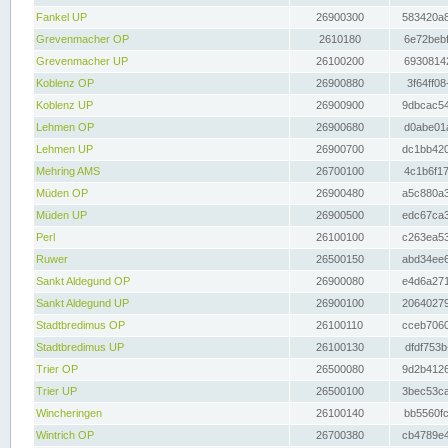
Fankel UP
26900300
583420a8
Grevenmacher OP
2610180
6e72bebf
Grevenmacher UP
26100200
69308142
Koblenz OP
26900880
3f64ff08
Koblenz UP
26900900
9dbcac54
Lehmen OP
26900680
d0abe01a
Lehmen UP
26900700
dc1bb420
Mehring AMS
26700100
4c1b6f17
Müden OP
26900480
a5c880a3
Müden UP
26900500
edc67ca3
Perl
26100100
c263ea53
Ruwer
26500150
abd34ee6
Sankt Aldegund OP
26900080
e4d6a271
Sankt Aldegund UP
26900100
20640279
Stadtbredimus OP
26100110
cceb7060
Stadtbredimus UP
26100130
dfdf753b
Trier OP
26500080
9d2b4126
Trier UP
26500100
3bec53ca
Wincheringen
26100140
bb5560fc
Wintrich OP
26700380
cb4789e4