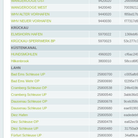
WANGEROOGE OST
9420020
26656fda
WANGEROOGE WEST
9420040
70039212
WHV ALTER VORHAFEN
9440020
f85bd17b
WHV NEUER VORHAFEN
9440030
f77317d9
KRÜCKAU
ELMSHORN HAFEN
5970022
136febf6
KRÜCKAU-SPERRWERK BP
5970023
53c277c3
KÜSTENKANAL
HUNDSMÜHLEN
4960020
cf6ac249
Hilkenbrook
3800010
58ccd6f0
LAHN
Bad Ems Schleuse UP
25800700
c005afb9
Bad Ems Wehr OP
25800690
f2295e77
Cramberg Schleuse OP
25800538
24fe419b
Cramberg Schleuse UP
25800540
3abb36d1
Dausenau Schleuse OP
25800678
9ceb358c
Dausenau Schleuse UP
25800680
eae91991
Diez Hafen
25800500
eadedeb6
Diez Schleuse OP
25800478
ea62ec5f
Diez Schleuse UP
25800480
31750a0f
Fürfurt Schleuse UP
25800300
34af0fca