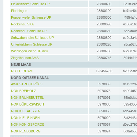
Pleidelsheim Schleuse UP
23800400
6e183f4b
Plochingen
23800100
be7ce40e
Poppenweiler Schleuse UP
23800300
f4854a4c
Rockenau SKA
23800690
4c00a166
Rockenau Schleuse UP
23800680
5ab4f00f
Schwabenheim Schleuse UP
23800800
ec9d3a4d
Untertürkheim Schleuse UP
23800220
a5ca02fb
Wieblingen Wehr UP neu
23800780
66d887a6
Ziegelhausen AMS
23800745
3944c1fd
NEUE MAAS
ROTTERDAM
123456786
a269e3be
NORD-OSTSEE-KANAL
AWK STROHBRÜCK
5970069
0e192297
NOK BREIHOLZ
5970075
4a904d59
NOK BRUNSBÜTTEL
5970091
85fc0dac
NOK DÜKERSWISCH
5970085
3954300d
NOK KIEL AUSSEN
5650068
6dc44585
NOK KIEL BINNEN
5979020
8af24d6a
NOK KÖNIGSFÖRDE
5970067
d0ec2790
NOK RENDSBURG
5970074
8c8afb56