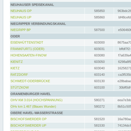
NEUHAUSER SPEISEKANAL
NEUHAUS OP
585850
963bdc26
NEUHAUS UP
585860
bf48cefd
NIEGRIPPER VERBINDUNGSKANAL
NIEGRIPP BP
587500
e506460f
ODER
EISENHÜTTENSTADT
603000
8675aa70
FRANKFURT1 (ODER)
603031
bffdf7f2
HOHENSAATEN-FINOW
603080
f7a639a4
KIENITZ
603050
6298a8f9
KIETZ
603040
16258271
RATZDORF
603140
ca3f535b
SCHWEDT-ODERBRÜCKE
603130
e28babaa
STÜTZKOW
603100
30bff0df
ORANIENBURGER HAVEL
OHV KM 3.014 (HOCHSPANNUNG)
580271
eea7e3dc
OHv km 1.467 (Blaues Wunder)
580272
8b51c505
OBERE HAVEL-WASSERSTRASSE
BISCHOFSWERDER OP
581520
16a780aa
BISCHOFSWERDER UP
581530
74134dc6