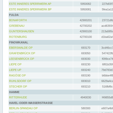
ESTE INNERES SPERRWERK AP
5950082
227b83f7
ESTE INNERES SPERRWERK BP
5950081
5fea1a12
FULDA
BONAFORTH
42900201
23721dfd
GREBENAU
42700202
acd63934
GUNTERSHAUSEN
42900100
213a585d
ROTENBURG
42700100
d1ba62a4
FINOWKANAL
EBERSWALDE OP
693170
3cd46cc7
GRAFENBRÜCK OP
693050
547422fb
LEESENBRÜCK OP
693030
f099ce74
LIEPE OP
693230
6f81b35f
LIEPE UP
693240
79d783d3
RAGÖSE OP
693190
b6bbe4f8
RUHLSDORF OP
693010
6629a4ca
STECHER OP
693210
516fbf8c
HAMME
RITTERHUDE
4940030
f49855d8
HAVEL-ODER-WASSERSTRASSE
BERLIN-SPANDAU OP
580300
e607a4b6