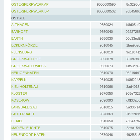
OSTE-SPERRWERK AP
9000000590
8c3295dc
OSTE-SPERRWERK BP
9000000532
7cb4566b
OSTSEE
ALTHAGEN
9650024
b8d05bf9
BARHÖFT
9650040
09227288
BARTH
9650030
00c33ed9
ECKERNFÖRDE
9610045
1faa9b2c
FLENSBURG
9610010
9e19c411
GREIFSWALD OIE
9690078
087b6386
GREIFSWALD-WIECK
9650073
6b53ef42
HEILIGENHAFEN
9610070
06219dd9
KAPPELN
9610035
b09f2243
KIEL-HOLTENAU
9610066
3ad4013f
KLOSTER
9670050
905e7328
KOSEROW
9690093
c0f33a36
LANGBALLIGAU
9610015
5a33bf14
LAUTERBACH
9670063
91922b9b
LT KIEL
9610050
736437d7
MARIENLEUCHTE
9610075
8effc15d
NEUENDORF HAFEN
9670046
492f85b8