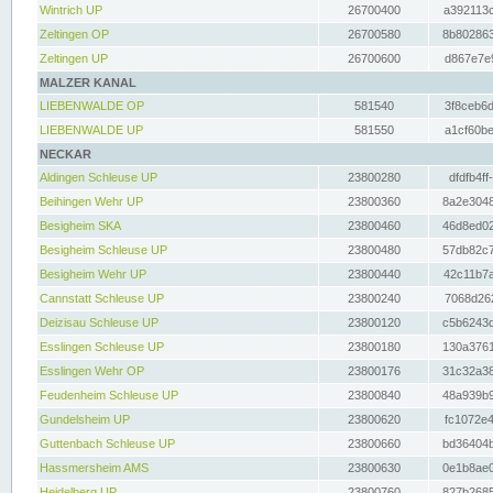
Wintrich UP
26700400
a392113c
Zeltingen OP
26700580
8b802863
Zeltingen UP
26700600
d867e7e9
MALZER KANAL
LIEBENWALDE OP
581540
3f8ceb6d
LIEBENWALDE UP
581550
a1cf60be
NECKAR
Aldingen Schleuse UP
23800280
dfdfb4ff
Beihingen Wehr UP
23800360
8a2e3048
Besigheim SKA
23800460
46d8ed02
Besigheim Schleuse UP
23800480
57db82c7
Besigheim Wehr UP
23800440
42c11b7a
Cannstatt Schleuse UP
23800240
7068d262
Deizisau Schleuse UP
23800120
c5b6243d
Esslingen Schleuse UP
23800180
130a3761
Esslingen Wehr OP
23800176
31c32a38
Feudenheim Schleuse UP
23800840
48a939b9
Gundelsheim UP
23800620
fc1072e4
Guttenbach Schleuse UP
23800660
bd36404b
Hassmersheim AMS
23800630
0e1b8ae0
Heidelberg UP
23800760
827b2685