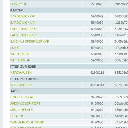
IJSSELKOP
2790070
bbaefa8e
ILMENAU
BARDOWICK OP
5940029
07830b68
BARDOWICK UP
5940030
a238b70f
FAHRENHOLZ OP
5940070
c33c3667
FAHRENHOLZ UP
5940060
bb62b28f
ILMENAU SPERRWERK AP
5940080
6b05e8dc
LÜNE
5940020
d7a8df36
WITTORF OP
5940049
eb3d4195
WITTORF UP
5940050
308c39b6
ITTER ZUR EDER
HERZHAUSEN
42800218
855205e7
ITTER ZUR DIEMEL
KOTTHAUSEN
44100013
36243256
JADE
HOOKSIELPLATE
9430020
fac30fe9
JADE-WESER-PORT
9430050
33bdec83
MELLUMPLATE
9420010
c8b9a2b6
SCHILLIG
9430030
b1cda5a0
WANGEROOGE NORD
9420030
c41d42b1