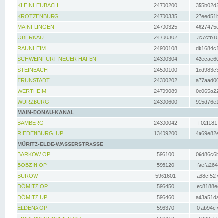
KLEINHEUBACH
24700200
355b02d2
KROTZENBURG
24700335
27eed51b
MAINFLINGEN
24700325
4627475d
OBERNAU
24700302
3c7cfb10
RAUNHEIM
24900108
db1684c1
SCHWEINFURT NEUER HAFEN
24300304
42ecae60
STEINBACH
24500100
1ed983c3
TRUNSTADT
24300202
a77aad00
WERTHEIM
24709089
0e065a22
WÜRZBURG
24300600
915d76e1
MAIN-DONAU-KANAL
BAMBERG
24300042
ff02f181
RIEDENBURG_UP
13409200
4a69e82e
MÜRITZ-ELDE-WASSERSTRASSE
BARKOW OP
596100
06d86c6b
BOBZIN OP
596120
faefa284
BUROW
5961601
a68cf527
DÖMITZ OP
596450
ec8188ee
DÖMITZ UP
596460
ad3a51da
ELDENA OP
596370
0fab94c7