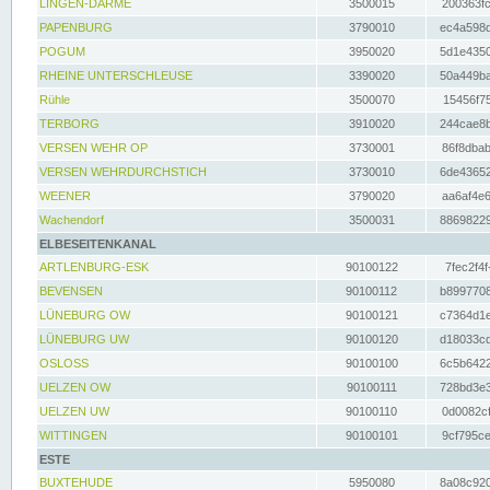
LINGEN-DARME
3500015
200363fc
PAPENBURG
3790010
ec4a598d
POGUM
3950020
5d1e4350
RHEINE UNTERSCHLEUSE
3390020
50a449ba
Rühle
3500070
15456f75
TERBORG
3910020
244cae8b
VERSEN WEHR OP
3730001
86f8dbab
VERSEN WEHRDURCHSTICH
3730010
6de43652
WEENER
3790020
aa6af4e6
Wachendorf
3500031
88698229
ELBESEITENKANAL
ARTLENBURG-ESK
90100122
7fec2f4f
BEVENSEN
90100112
b8997708
LÜNEBURG OW
90100121
c7364d1e
LÜNEBURG UW
90100120
d18033cd
OSLOSS
90100100
6c5b6422
UELZEN OW
90100111
728bd3e3
UELZEN UW
90100110
0d0082cf
WITTINGEN
90100101
9cf795ce
ESTE
BUXTEHUDE
5950080
8a08c920