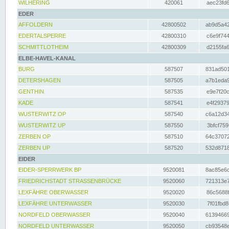
WILHERING
420061
aec23fd6
EDER
AFFOLDERN
42800502
ab9d5a42
EDERTALSPERRE
42800310
c6e9f744
SCHMITTLOTHEIM
42800309
d2155fa6
ELBE-HAVEL-KANAL
BURG
587507
831ad501
DETERSHAGEN
587505
a7b1eda9
GENTHIN
587535
e9e7f20c
KADE
587541
e4f29379
WUSTERWITZ OP
587540
c6a12d34
WUSTERWITZ UP
587550
3bfcf759
ZERBEN OP
587510
64c37072
ZERBEN UP
587520
532d8718
EIDER
EIDER-SPERRWERK BP
9520081
8ac85e6c
FRIEDRICHSTADT STRASSENBRÜCKE
9520060
721313e7
LEXFÄHRE OBERWASSER
9520020
86c5688f
LEXFÄHRE UNTERWASSER
9520030
7f01fbd8
NORDFELD OBERWASSER
9520040
61394669
NORDFELD UNTERWASSER
9520050
cb93548e