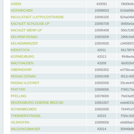
GREIN
420091
f3bf0b0b
HOFKIRCHEN
10088003
616dd98e
INGOLSTADT LUITPOLDSTRASSE
10046105
824a046b
KACHLET SCHLEUSE UP
10090708
0fd56e0a
KACHLET WEHR UP
10090408
560cf185
KELHEIM DONAU
10053009
296fc6d4
KELHEIMWINZER
10054500
c9409937
KIENSTOCK
42011
56178f74
KORNEUBURG
42013
ff44be4a
MAUTHAUSEN
42009
6b002fef
OBERNDORF
10056302
e476bcad
PASSAU DONAU
10091008
9f12c405
PASSAU ILZSTADT
10092000
33ceb441
PFATTER
10068006
f768173a
PFELLING
10078000
7fe63a95
REGENSBURG EISERNE BRÜCKE
10061007
eebd633a
SCHWABELWEIS
10062000
7644f1d7
THEBNERSTRASSL
42015
f7b5c3d3
VILSHOFEN
10089006
e6d68ab7
WILDUNGSMAUER
42014
35846b8b