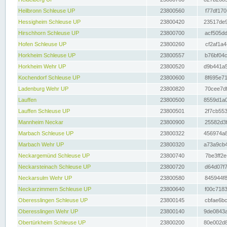
Heilbronn Schleuse UP
23800560
f77df170
Hessigheim Schleuse UP
23800420
23517de9
Hirschhorn Schleuse UP
23800700
acf505dd
Hofen Schleuse UP
23800260
cf2af1a4
Horkheim Schleuse UP
23800557
b76bf04c
Horkheim Wehr UP
23800520
d9b441a5
Kochendorf Schleuse UP
23800600
8f695e71
Ladenburg Wehr UP
23800820
70cee7df
Lauffen
23800500
8559d1a0
Lauffen Schleuse UP
23800501
2f7cb553
Mannheim Neckar
23800900
25582d3f
Marbach Schleuse UP
23800322
456974a8
Marbach Wehr UP
23800320
a73a9cb4
Neckargemünd Schleuse UP
23800740
7be3ff2e
Neckarsteinach Schleuse UP
23800720
d64d07f7
Neckarsulm Wehr UP
23800580
845944f8
Neckarzimmern Schleuse UP
23800640
f00c7183
Oberesslingen Schleuse UP
23800145
cbfae6bc
Oberesslingen Wehr UP
23800140
9de0843a
Obertürkheim Schleuse UP
23800200
80e002d8