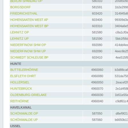
BERLIN-SPANDAU UP
580310
2c68509c
BORGSDORF
581591
1b2e2996
FRIEDRICHSTHAL
603420
314945d6
HOHENSAATEN WEST AP
603400
99309d3e
HOHENSAATEN WEST BP
603310
3404a6e5
LEHNITZ OP
581580
c8a1cf0a
LEHNITZ UP
581590
5bb1f56d
NIEDERFINOW SHW OP
692080
414dd4ee
NIEDERFINOW SHW UP
692090
4eec6b25
SCHWEDT SCHLEUSE BP
603410
4ee515f9
HUNTE
BUTTELERHÖRNE
4960060
b3d88ca6
ELSFLETH OHRT
4960080
531da758
HOLLERSIEL
4960050
2eacef2f
HUNTEBRÜCK
4960070
2e1d458b
OLDENBURG-DRIELAKE
4960030
1b51e55e
REITHÖRNE
4960040
c9df61c4
HAVELKANAL
SCHÖNWALDE OP
587050
d8ef9f21
SCHÖNWALDE UP
587060
b6650b13
IJSSEL