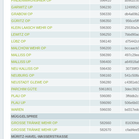
FINDENWIRUNSHIER OP
596410
a5902c55
GARWITZ UP
596230
12499527
GRABOW OP
596330
db4a69b2
GÜRITZ OP
596350
956ce5ff
KLEIN LAASCH WEHR OP
596300
25530a3e
LEWITZ OP
596250
7bbd90ad
LÜBZ OP
596140
d75442cf
MALCHOW WEHR OP
596200
bccaacb3
MALLISS OP
596390
497c29ee
MALLISS UP
596400
a64918a6
NEU KALLISS OP
596430
30739ff3
NEUBURG OP
596160
541c508a
NEUSTADT GLEWE OP
596280
c4381eb3
PARCHIM GÜTE
5961801
3dec3921
PLAU OP
596080
3ffddb2c
PLAU UP
596090
506e6b03
WAREN
596030
bd317edd
MÜGGELSPREE
GROSSE TRÄNKE WEHR OP
582660
81630fdd
GROSSE TRÄNKE WEHR UP
582670
cfad4ee5
MÜRITZ-HAVEL-WASSERSTRASSE