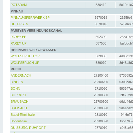
POTSDAM
580412
5e10e1e7
PINNAU
PINNAU-SPERRWERK BP
5970018
26259e8f
UETERSEN
5970016
575da86f
PAREYER VERBINDUNGSKANAL
PAREY EP
502300
25ca1bef
PAREY UP
587530
bafddcbf
RHEINSBERGER GEWÄSSER
WOLFSBRUCH OP
589000
4d00c13e
WOLFSBRUCH UP
589010
3d43a8d7
RHEIN
ANDERNACH
27100400
5735892a
BINGEN
25300200
0309cd61
BONN
2710080
593647aa
BOPPARD
25700500
2ff6379d
BRAUBACH
25700600
d6dc44d1
BREISACH
23300320
9da1ad2b
Basel-Rheinhalle
2310010
94f6eff1
Bodenheim
23900620
f6be7857
DUISBURG-RUHRORT
2770010
c0f51e35