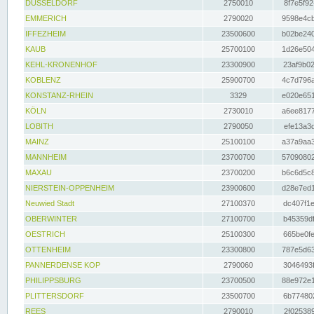
DÜSSELDORF
2750010
8f7e5f92
EMMERICH
2790020
9598e4cb
IFFEZHEIM
23500600
b02be240
KAUB
25700100
1d26e504
KEHL-KRONENHOF
23300900
23af9b02
KOBLENZ
25900700
4c7d796a
KONSTANZ-RHEIN
3329
e020e651
KÖLN
2730010
a6ee8177
LOBITH
2790050
efe13a3d
MAINZ
25100100
a37a9aa3
MANNHEIM
23700700
57090802
MAXAU
23700200
b6c6d5c8
NIERSTEIN-OPPENHEIM
23900600
d28e7ed1
Neuwied Stadt
27100370
dc407f1e
OBERWINTER
27100700
b45359df
OESTRICH
25100300
665be0fe
OTTENHEIM
23300800
787e5d63
PANNERDENSE KOP
2790060
3046493f
PHILIPPSBURG
23700500
88e972e1
PLITTERSDORF
23500700
6b774802
REES
2790010
2f025389