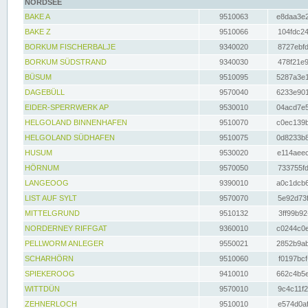
NORDSEE
BAKE A
9510063
e8daa3e2
BAKE Z
9510066
104fdc24
BORKUM FISCHERBALJE
9340020
8727ebfd
BORKUM SÜDSTRAND
9340030
478f21e9
BÜSUM
9510095
5287a3e1
DAGEBÜLL
9570040
6233e901
EIDER-SPERRWERK AP
9530010
04acd7e5
HELGOLAND BINNENHAFEN
9510070
c0ec139b
HELGOLAND SÜDHAFEN
9510075
0d8233b8
HUSUM
9530020
e114aeec
HÖRNUM
9570050
733755fd
LANGEOOG
9390010
a0c1dcb6
LIST AUF SYLT
9570070
5e92d73f
MITTELGRUND
9510132
3ff99b92
NORDERNEY RIFFGAT
9360010
c0244c0e
PELLWORM ANLEGER
9550021
2852b9ab
SCHARHÖRN
9510060
f0197bcf
SPIEKEROOG
9410010
662c4b5e
WITTDÜN
9570010
9c4c11f2
ZEHNERLOCH
9510010
e574d0af