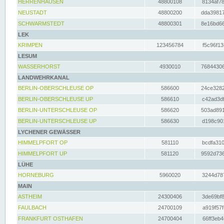
HERRENHAUSEN
48800108
8134af78
NEUSTADT
48800200
dda39817
SCHWARMSTEDT
48800301
8e16bd66
LEK
KRIMPEN
123456784
f5c96f13
LESUM
WASSERHORST
4930010
76844306
LANDWEHRKANAL
BERLIN-OBERSCHLEUSE OP
586600
24ce3282
BERLIN-OBERSCHLEUSE UP
586610
c42ad3df
BERLIN-UNTERSCHLEUSE OP
586620
503ad891
BERLIN-UNTERSCHLEUSE UP
586630
d198c901
LYCHENER GEWÄSSER
HIMMELPFORT OP
581110
bcdfa310
HIMMELPFORT UP
581120
9592d736
LÜHE
HORNEBURG
5960020
3244d787
MAIN
ASTHEIM
24300406
3de69bf8
FAULBACH
24700109
a919f57f
FRANKFURT OSTHAFEN
24700404
66ff3eb4