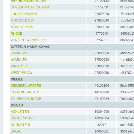
HENRICHENBURG UW
27700133
e6b68bc2
HERBRUM HAFENDAMM
3770030
8177a148
LÜDINGHAUSEN
27800020
f5bc4a51
MÜNSTER OW
27800040
ccd3e8f1
MÜNSTER UW
27800030
ed260406
RHEDE
3770040
16508b11
VERSEN TRENNSPITZE
25463
0024cc40
DATTELN-HAMM-KANAL
HAMM OW
27800060
4dbce62d
HAMM UW
27800080
4ef9dd9c
WALTROP
27800090
facc5c16
WERRIES OW
27800050
d31767ef
DIEMEL
DIEMELTALSPERRE
44100104
5cdc6555
HELMINGHAUSEN
44100206
33092c28
WILHELMSBRÜCKE
44100024
7deedc21
DONAU
ACHLEITEN
10094006
c389c9e2
DEGGENDORF
10081004
53d40547
DÜRNSTEIN
42012
ce4e3050
ERLAU
10096001
99619dc5