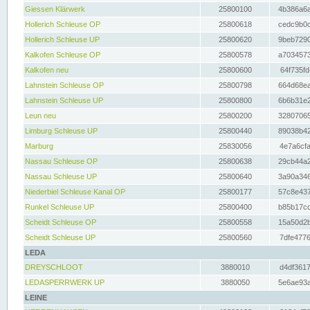
Giessen Klärwerk
25800100
4b386a6a
Hollerich Schleuse OP
25800618
cedc9b0c
Hollerich Schleuse UP
25800620
9beb7290
Kalkofen Schleuse OP
25800578
a7034573
Kalkofen neu
25800600
64f735fd
Lahnstein Schleuse OP
25800798
664d68ea
Lahnstein Schleuse UP
25800800
6b6b31e2
Leun neu
25800200
32807065
Limburg Schleuse UP
25800440
89038b42
Marburg
25830056
4e7a6cfa
Nassau Schleuse OP
25800638
29cb44a2
Nassau Schleuse UP
25800640
3a90a346
Niederbiel Schleuse Kanal OP
25800177
57c8e437
Runkel Schleuse UP
25800400
b85b17cc
Scheidt Schleuse OP
25800558
15a50d2b
Scheidt Schleuse UP
25800560
7dfe4776
LEDA
DREYSCHLOOT
3880010
d4df3617
LEDASPERRWERK UP
3880050
5e6ae93a
LEINE