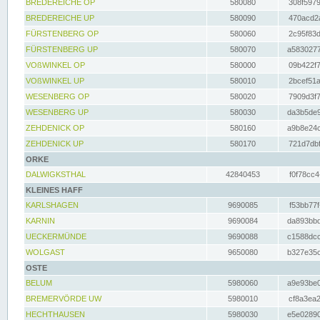
BREDEREICHE OP
580080
308f5979
BREDEREICHE UP
580090
470acd2a
FÜRSTENBERG OP
580060
2c95f83d
FÜRSTENBERG UP
580070
a5830277
VOßWINKEL OP
580000
09b422f7
VOßWINKEL UP
580010
2bcef51a
WESENBERG OP
580020
7909d3f7
WESENBERG UP
580030
da3b5de9
ZEHDENICK OP
580160
a9b8e24c
ZEHDENICK UP
580170
721d7dbf
ORKE
DALWIGKSTHAL
42840453
f0f78cc4
KLEINES HAFF
KARLSHAGEN
9690085
f53bb77f
KARNIN
9690084
da893bbd
UECKERMÜNDE
9690088
c1588dcc
WOLGAST
9650080
b327e35c
OSTE
BELUM
5980060
a9e93be0
BREMERVÖRDE UW
5980010
cf8a3ea2
HECHTHAUSEN
5980030
e5e02890