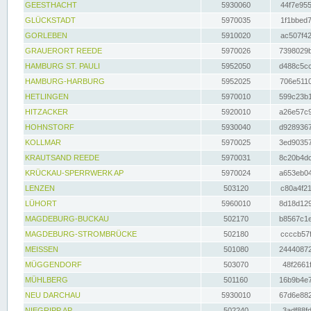
GEESTHACHT
5930060
44f7e955
GLÜCKSTADT
5970035
1f1bbed7
GORLEBEN
5910020
ac507f42
GRAUERORT REEDE
5970026
7398029b
HAMBURG ST. PAULI
5952050
d488c5cc
HAMBURG-HARBURG
5952025
706e5110
HETLINGEN
5970010
599c23b1
HITZACKER
5920010
a26e57c9
HOHNSTORF
5930040
d9289367
KOLLMAR
5970025
3ed90357
KRAUTSAND REEDE
5970031
8c20b4dc
KRÜCKAU-SPERRWERK AP
5970024
a653eb04
LENZEN
503120
c80a4f21
LÜHORT
5960010
8d18d129
MAGDEBURG-BUCKAU
502170
b8567c1e
MAGDEBURG-STROMBRÜCKE
502180
ccccb57f
MEISSEN
501080
24440872
MÜGGENDORF
503070
48f2661f
MÜHLBERG
501160
16b9b4e7
NEU DARCHAU
5930010
67d6e882
NIEGRIPP AP
502240
3adf88fd