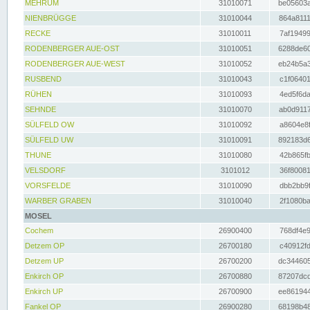
MEHRUM
31010071
be05603a
NIENBRÜGGE
31010044
864a8111
RECKE
31010011
7af19499
RODENBERGER AUE-OST
31010051
6288de60
RODENBERGER AUE-WEST
31010052
eb24b5a3
RUSBEND
31010043
c1f06401
RÜHEN
31010093
4ed5f6da
SEHNDE
31010070
ab0d9117
SÜLFELD OW
31010092
a8604e8f
SÜLFELD UW
31010091
892183d6
THUNE
31010080
42b865fb
VELSDORF
3101012
36f80081
VORSFELDE
31010090
dbb2bb9f
WARBER GRABEN
31010040
2f1080ba
MOSEL
Cochem
26900400
768df4e9
Detzem OP
26700180
c40912fd
Detzem UP
26700200
dc344605
Enkirch OP
26700880
87207dcd
Enkirch UP
26700900
ee861944
Fankel OP
26900280
68198b48