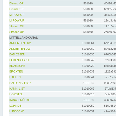
Diemitz OP
581020
d6426c42
Diemitz UP
581030
6b3b55e2
MIROW OP
581000
ab13c115
MIROW UP
581010
19cc3b9a
Strasen OP
581060
117877ec
Strasen UP
581070
2cc40997
MITTELLANDKANAL
ANDERTEN OW
31010061
bc20d819
ANDERTEN UW
31010060
dd41a7d6
BAD ESSEN
31010030
6760b547
BERENBUSCH
31010042
d2c8f60e
BRAMSCHE
31010020
bec8a6a5
BROXTEN
31010032
1125a391
HAHLEN
31010041
ac970eb0
HALDENSLEBEN
3101013
90d92801
HANN. LIST
31010062
27dfd137
HÖRSTEL
31010010
6c7c180f
KANALBRÜCKE
3101018
32b997c2
LOHNDE
31010050
516c4814
LÜBBECKE
31010031
c2aa9164