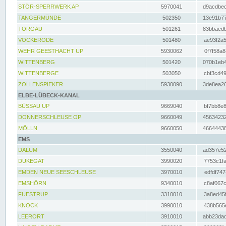
STÖR-SPERRWERK AP
5970041
d9acdbec
TANGERMÜNDE
502350
13e91b77
TORGAU
501261
83bbaedb
VOCKERODE
501480
ae93f2a5
WEHR GEESTHACHT UP
5930062
0f7f58a8
WITTENBERG
501420
070b1eb4
WITTENBERGE
503050
cbf3cd49
ZOLLENSPIEKER
5930090
3de8ea26
ELBE-LÜBECK-KANAL
BÜSSAU UP
9669040
bf7bb8e8
DONNERSCHLEUSE OP
9660049
45634232
MÖLLN
9660050
46644438
EMS
DALUM
3550040
ad357e52
DUKEGAT
3990020
7753c1fa
EMDEN NEUE SEESCHLEUSE
3970010
edfdf747
EMSHÖRN
9340010
c8af067c
FUESTRUP
3310010
3a8ed45f
KNOCK
3990010
438b565e
LEERORT
3910010
abb23dad