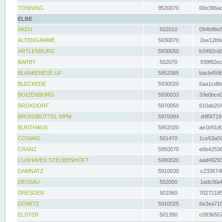
TÖNNING
9520070
00e386ac
ELBE
AKEN
502010
094b96e5
ALTENGAMME
5930070
2ee12b9a
ARTLENBURG
5930050
b3492c68
BARBY
502070
939f82ec
BLANKENESE UF
5952065
bacb459b
BLECKEDE
5930020
6aa1cd8e
BOIZENBURG
5930033
33e0bce0
BROKDORF
5970050
610ab204
BRUNSBÜTTEL MPM
5970094
d4f5f719
BUNTHAUS
5952020
ae1b91d0
COSWIG
501470
1ce53a59
CRANZ
5950070
e6b42536
CUXHAVEN STEUBENHÖFT
5990020
aad49293
DAMNATZ
5910030
c233674f
DESSAU
502000
1edc5fa4
DRESDEN
501060
70272185
DÖMITZ
5910025
6e3ea719
ELSTER
501390
c093b557