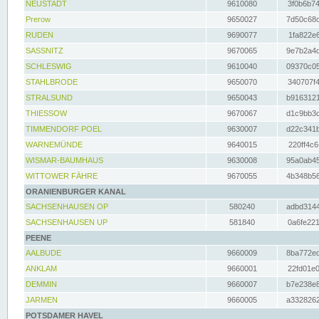
NEUSTADT
9610080
3f0b6b74
Prerow
9650027
7d50c68c
RUDEN
9690077
1fa822e6
SASSNITZ
9670065
9e7b2a4d
SCHLESWIG
9610040
09370c05
STAHLBRODE
9650070
340707f4
STRALSUND
9650043
b9163121
THIESSOW
9670067
d1c9bb3c
TIMMENDORF POEL
9630007
d22c341b
WARNEMÜNDE
9640015
220ff4c6
WISMAR-BAUMHAUS
9630008
95a0ab45
WITTOWER FÄHRE
9670055
4b348b56
ORANIENBURGER KANAL
SACHSENHAUSEN OP
580240
adbd3144
SACHSENHAUSEN UP
581840
0a6fe221
PEENE
AALBUDE
9660009
8ba772ed
ANKLAM
9660001
22fd01e0
DEMMIN
9660007
b7e238e8
JARMEN
9660005
a3328262
POTSDAMER HAVEL