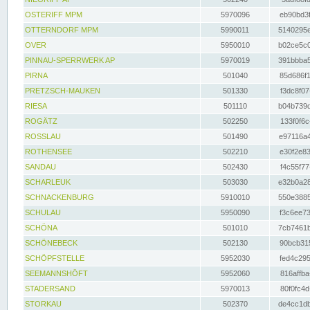
OSTERIFF MPM
5970096
eb90bd3f
OTTERNDORF MPM
5990011
5140295e
OVER
5950010
b02ce5c0
PINNAU-SPERRWERK AP
5970019
391bbba5
PIRNA
501040
85d686f1
PRETZSCH-MAUKEN
501330
f3dc8f07
RIESA
501110
b04b739d
ROGÄTZ
502250
133f0f6c
ROSSLAU
501490
e97116a4
ROTHENSEE
502210
e30f2e83
SANDAU
502430
f4c55f77
SCHARLEUK
503030
e32b0a28
SCHNACKENBURG
5910010
550e3885
SCHULAU
5950090
f3c6ee73
SCHÖNA
501010
7cb7461b
SCHÖNEBECK
502130
90bcb315
SCHÖPFSTELLE
5952030
fed4c295
SEEMANNSHÖFT
5952060
816affba
STADERSAND
5970013
80f0fc4d
STORKAU
502370
de4cc1db