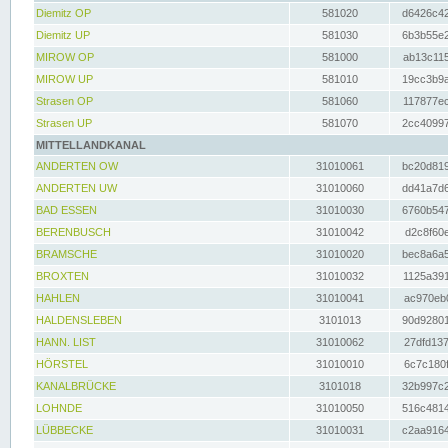
Diemitz OP
581020
d6426c42
Diemitz UP
581030
6b3b55e2
MIROW OP
581000
ab13c115
MIROW UP
581010
19cc3b9a
Strasen OP
581060
117877ec
Strasen UP
581070
2cc40997
MITTELLANDKANAL
ANDERTEN OW
31010061
bc20d819
ANDERTEN UW
31010060
dd41a7d6
BAD ESSEN
31010030
6760b547
BERENBUSCH
31010042
d2c8f60e
BRAMSCHE
31010020
bec8a6a5
BROXTEN
31010032
1125a391
HAHLEN
31010041
ac970eb0
HALDENSLEBEN
3101013
90d92801
HANN. LIST
31010062
27dfd137
HÖRSTEL
31010010
6c7c180f
KANALBRÜCKE
3101018
32b997c2
LOHNDE
31010050
516c4814
LÜBBECKE
31010031
c2aa9164