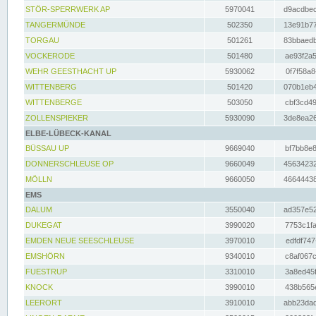
STÖR-SPERRWERK AP
5970041
d9acdbec
TANGERMÜNDE
502350
13e91b77
TORGAU
501261
83bbaedb
VOCKERODE
501480
ae93f2a5
WEHR GEESTHACHT UP
5930062
0f7f58a8
WITTENBERG
501420
070b1eb4
WITTENBERGE
503050
cbf3cd49
ZOLLENSPIEKER
5930090
3de8ea26
ELBE-LÜBECK-KANAL
BÜSSAU UP
9669040
bf7bb8e8
DONNERSCHLEUSE OP
9660049
45634232
MÖLLN
9660050
46644438
EMS
DALUM
3550040
ad357e52
DUKEGAT
3990020
7753c1fa
EMDEN NEUE SEESCHLEUSE
3970010
edfdf747
EMSHÖRN
9340010
c8af067c
FUESTRUP
3310010
3a8ed45f
KNOCK
3990010
438b565e
LEERORT
3910010
abb23dad