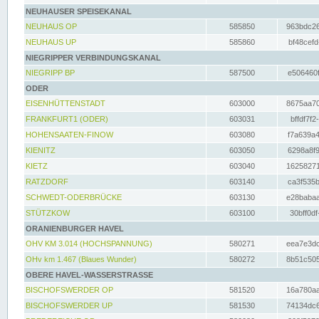
NEUHAUSER SPEISEKANAL
NEUHAUS OP
585850
963bdc26
NEUHAUS UP
585860
bf48cefd
NIEGRIPPER VERBINDUNGSKANAL
NIEGRIPP BP
587500
e506460f
ODER
EISENHÜTTENSTADT
603000
8675aa70
FRANKFURT1 (ODER)
603031
bffdf7f2
HOHENSAATEN-FINOW
603080
f7a639a4
KIENITZ
603050
6298a8f9
KIETZ
603040
16258271
RATZDORF
603140
ca3f535b
SCHWEDT-ODERBRÜCKE
603130
e28babaa
STÜTZKOW
603100
30bff0df
ORANIENBURGER HAVEL
OHV KM 3.014 (HOCHSPANNUNG)
580271
eea7e3dc
OHv km 1.467 (Blaues Wunder)
580272
8b51c505
OBERE HAVEL-WASSERSTRASSE
BISCHOFSWERDER OP
581520
16a780aa
BISCHOFSWERDER UP
581530
74134dc6