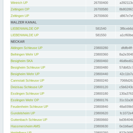
Wintrich UP
26700400
a392113c
Zeltingen OP
26700580
8b802863
Zeltingen UP
26700600
d867e7e9
MALZER KANAL
LIEBENWALDE OP
581540
3f8ceb6d
LIEBENWALDE UP
581550
a1cf60be
NECKAR
Aldingen Schleuse UP
23800280
dfdfb4ff
Beihingen Wehr UP
23800360
8a2e3048
Besigheim SKA
23800460
46d8ed02
Besigheim Schleuse UP
23800480
57db82c7
Besigheim Wehr UP
23800440
42c11b7a
Cannstatt Schleuse UP
23800240
7068d262
Deizisau Schleuse UP
23800120
c5b6243d
Esslingen Schleuse UP
23800180
130a3761
Esslingen Wehr OP
23800176
31c32a38
Feudenheim Schleuse UP
23800840
48a939b9
Gundelsheim UP
23800620
fc1072e4
Guttenbach Schleuse UP
23800660
bd36404b
Hassmersheim AMS
23800630
0e1b8ae0
Heidelberg UP
23800760
827b2685