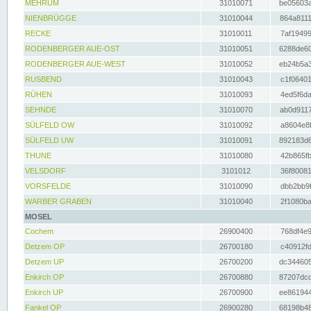
MEHRUM
31010071
be05603a
NIENBRÜGGE
31010044
864a8111
RECKE
31010011
7af19499
RODENBERGER AUE-OST
31010051
6288de60
RODENBERGER AUE-WEST
31010052
eb24b5a3
RUSBEND
31010043
c1f06401
RÜHEN
31010093
4ed5f6da
SEHNDE
31010070
ab0d9117
SÜLFELD OW
31010092
a8604e8f
SÜLFELD UW
31010091
892183d6
THUNE
31010080
42b865fb
VELSDORF
3101012
36f80081
VORSFELDE
31010090
dbb2bb9f
WARBER GRABEN
31010040
2f1080ba
MOSEL
Cochem
26900400
768df4e9
Detzem OP
26700180
c40912fd
Detzem UP
26700200
dc344605
Enkirch OP
26700880
87207dcd
Enkirch UP
26700900
ee861944
Fankel OP
26900280
68198b48