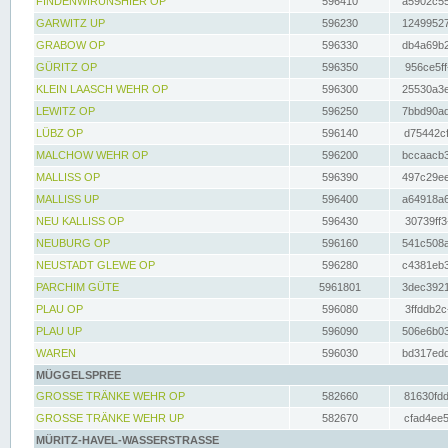
FINDENWIRUNSHIER OP
596410
a5902c55
GARWITZ UP
596230
12499527
GRABOW OP
596330
db4a69b2
GÜRITZ OP
596350
956ce5ff
KLEIN LAASCH WEHR OP
596300
25530a3e
LEWITZ OP
596250
7bbd90ad
LÜBZ OP
596140
d75442cf
MALCHOW WEHR OP
596200
bccaacb3
MALLISS OP
596390
497c29ee
MALLISS UP
596400
a64918a6
NEU KALLISS OP
596430
30739ff3
NEUBURG OP
596160
541c508a
NEUSTADT GLEWE OP
596280
c4381eb3
PARCHIM GÜTE
5961801
3dec3921
PLAU OP
596080
3ffddb2c
PLAU UP
596090
506e6b03
WAREN
596030
bd317edd
MÜGGELSPREE
GROSSE TRÄNKE WEHR OP
582660
81630fdd
GROSSE TRÄNKE WEHR UP
582670
cfad4ee5
MÜRITZ-HAVEL-WASSERSTRASSE