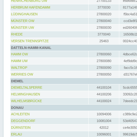
HENRICHENBURG UW
27700133
e6b68bc2
HERBRUM HAFENDAMM
3770030
8177a148
LÜDINGHAUSEN
27800020
f5bc4a51
MÜNSTER OW
27800040
ccd3e8f1
MÜNSTER UW
27800030
ed260406
RHEDE
3770040
16508b11
VERSEN TRENNSPITZE
25463
0024cc40
DATTELN-HAMM-KANAL
HAMM OW
27800060
4dbce62d
HAMM UW
27800080
4ef9dd9c
WALTROP
27800090
facc5c16
WERRIES OW
27800050
d31767ef
DIEMEL
DIEMELTALSPERRE
44100104
5cdc6555
HELMINGHAUSEN
44100206
33092c28
WILHELMSBRÜCKE
44100024
7deedc21
DONAU
ACHLEITEN
10094006
c389c9e2
DEGGENDORF
10081004
53d40547
DÜRNSTEIN
42012
ce4e3050
ERLAU
10096001
99619dc5