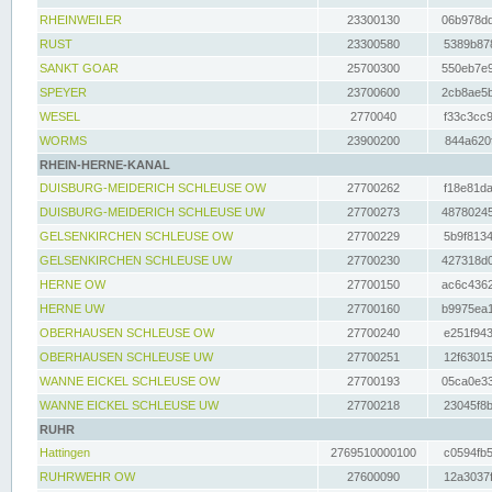
RHEINWEILER
23300130
06b978dd
RUST
23300580
5389b878
SANKT GOAR
25700300
550eb7e9
SPEYER
23700600
2cb8ae5b
WESEL
2770040
f33c3cc9
WORMS
23900200
844a620f
RHEIN-HERNE-KANAL
DUISBURG-MEIDERICH SCHLEUSE OW
27700262
f18e81da
DUISBURG-MEIDERICH SCHLEUSE UW
27700273
48780245
GELSENKIRCHEN SCHLEUSE OW
27700229
5b9f8134
GELSENKIRCHEN SCHLEUSE UW
27700230
427318d0
HERNE OW
27700150
ac6c4362
HERNE UW
27700160
b9975ea1
OBERHAUSEN SCHLEUSE OW
27700240
e251f943
OBERHAUSEN SCHLEUSE UW
27700251
12f63015
WANNE EICKEL SCHLEUSE OW
27700193
05ca0e33
WANNE EICKEL SCHLEUSE UW
27700218
23045f8b
RUHR
Hattingen
2769510000100
c0594fb5
RUHRWEHR OW
27600090
12a3037f