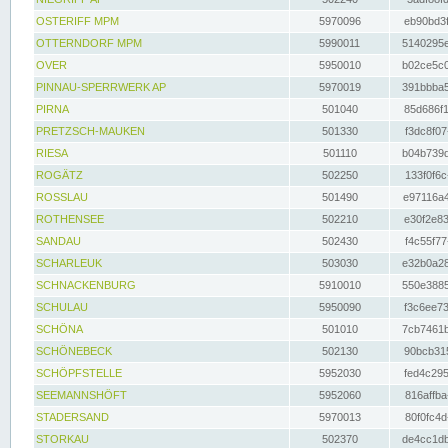
OSTERIFF MPM
5970096
eb90bd3f
OTTERNDORF MPM
5990011
5140295e
OVER
5950010
b02ce5c0
PINNAU-SPERRWERK AP
5970019
391bbba5
PIRNA
501040
85d686f1
PRETZSCH-MAUKEN
501330
f3dc8f07
RIESA
501110
b04b739d
ROGÄTZ
502250
133f0f6c
ROSSLAU
501490
e97116a4
ROTHENSEE
502210
e30f2e83
SANDAU
502430
f4c55f77
SCHARLEUK
503030
e32b0a28
SCHNACKENBURG
5910010
550e3885
SCHULAU
5950090
f3c6ee73
SCHÖNA
501010
7cb7461b
SCHÖNEBECK
502130
90bcb315
SCHÖPFSTELLE
5952030
fed4c295
SEEMANNSHÖFT
5952060
816affba
STADERSAND
5970013
80f0fc4d
STORKAU
502370
de4cc1db