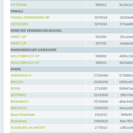
POTSDAM
580412
5e10e1e7
PINNAU
PINNAU-SPERRWERK BP
5970018
26259e8f
UETERSEN
5970016
575da86f
PAREYER VERBINDUNGSKANAL
PAREY EP
502300
25ca1bef
PAREY UP
587530
bafddcbf
RHEINSBERGER GEWÄSSER
WOLFSBRUCH OP
589000
4d00c13e
WOLFSBRUCH UP
589010
3d43a8d7
RHEIN
ANDERNACH
27100400
5735892a
BINGEN
25300200
0309cd61
BONN
2710080
593647aa
BOPPARD
25700500
2ff6379d
BRAUBACH
25700600
d6dc44d1
BREISACH
23300320
9da1ad2b
Basel-Rheinhalle
2310010
94f6eff1
Bodenheim
23900620
f6be7857
DUISBURG-RUHRORT
2770010
c0f51e35