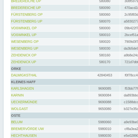
BREDEREICHE OP
580080
308f5979
BREDEREICHE UP
580090
470acd2a
FÜRSTENBERG OP
580060
2c95f83d
FÜRSTENBERG UP
580070
a5830277
VOßWINKEL OP
580000
09b422f7
VOßWINKEL UP
580010
2bcef51a
WESENBERG OP
580020
7909d3f7
WESENBERG UP
580030
da3b5de9
ZEHDENICK OP
580160
a9b8e24c
ZEHDENICK UP
580170
721d7dbf
ORKE
DALWIGKSTHAL
42840453
f0f78cc4
KLEINES HAFF
KARLSHAGEN
9690085
f53bb77f
KARNIN
9690084
da893bbd
UECKERMÜNDE
9690088
c1588dcc
WOLGAST
9650080
b327e35c
OSTE
BELUM
5980060
a9e93be0
BREMERVÖRDE UW
5980010
cf8a3ea2
HECHTHAUSEN
5980030
e5e02890