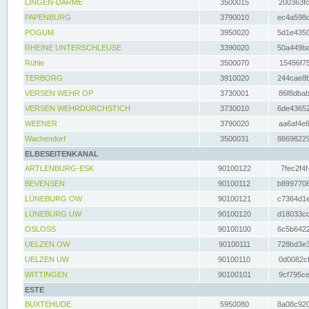
LINGEN-DARME
3500015
200363fc
PAPENBURG
3790010
ec4a598d
POGUM
3950020
5d1e4350
RHEINE UNTERSCHLEUSE
3390020
50a449ba
Rühle
3500070
15456f75
TERBORG
3910020
244cae8b
VERSEN WEHR OP
3730001
86f8dbab
VERSEN WEHRDURCHSTICH
3730010
6de43652
WEENER
3790020
aa6af4e6
Wachendorf
3500031
88698229
ELBESEITENKANAL
ARTLENBURG-ESK
90100122
7fec2f4f
BEVENSEN
90100112
b8997708
LÜNEBURG OW
90100121
c7364d1e
LÜNEBURG UW
90100120
d18033cd
OSLOSS
90100100
6c5b6422
UELZEN OW
90100111
728bd3e3
UELZEN UW
90100110
0d0082cf
WITTINGEN
90100101
9cf795ce
ESTE
BUXTEHUDE
5950080
8a08c920