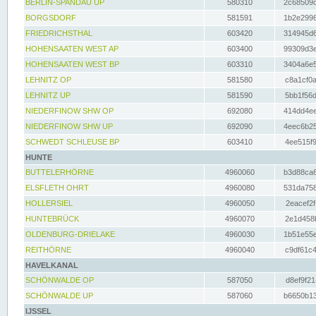
BERLIN-SPANDAU UP
580310
2c68509c
BORGSDORF
581591
1b2e2996
FRIEDRICHSTHAL
603420
314945d6
HOHENSAATEN WEST AP
603400
99309d3e
HOHENSAATEN WEST BP
603310
3404a6e5
LEHNITZ OP
581580
c8a1cf0a
LEHNITZ UP
581590
5bb1f56d
NIEDERFINOW SHW OP
692080
414dd4ee
NIEDERFINOW SHW UP
692090
4eec6b25
SCHWEDT SCHLEUSE BP
603410
4ee515f9
HUNTE
BUTTELERHÖRNE
4960060
b3d88ca6
ELSFLETH OHRT
4960080
531da758
HOLLERSIEL
4960050
2eacef2f
HUNTEBRÜCK
4960070
2e1d458b
OLDENBURG-DRIELAKE
4960030
1b51e55e
REITHÖRNE
4960040
c9df61c4
HAVELKANAL
SCHÖNWALDE OP
587050
d8ef9f21
SCHÖNWALDE UP
587060
b6650b13
IJSSEL