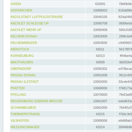
GREIN
420091
f3bf0b0b
HOFKIRCHEN
10088003
616dd98e
INGOLSTADT LUITPOLDSTRASSE
10046105
824a046b
KACHLET SCHLEUSE UP
10090708
0fd56e0a
KACHLET WEHR UP
10090408
560cf185
KELHEIM DONAU
10053009
296fc6d4
KELHEIMWINZER
10054500
c9409937
KIENSTOCK
42011
56178f74
KORNEUBURG
42013
ff44be4a
MAUTHAUSEN
42009
6b002fef
OBERNDORF
10056302
e476bcad
PASSAU DONAU
10091008
9f12c405
PASSAU ILZSTADT
10092000
33ceb441
PFATTER
10068006
f768173a
PFELLING
10078000
7fe63a95
REGENSBURG EISERNE BRÜCKE
10061007
eebd633a
SCHWABELWEIS
10062000
7644f1d7
THEBNERSTRASSL
42015
f7b5c3d3
VILSHOFEN
10089006
e6d68ab7
WILDUNGSMAUER
42014
35846b8b