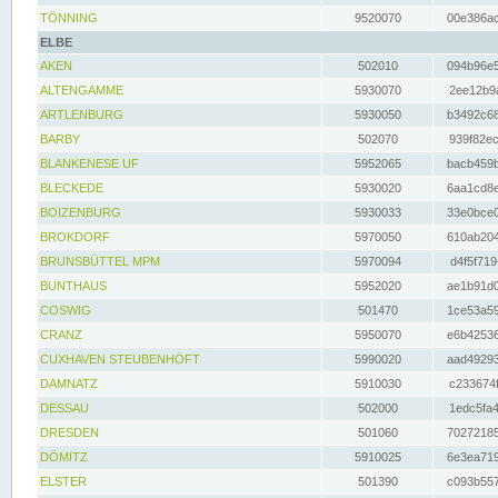
TÖNNING
9520070
00e386ac
ELBE
AKEN
502010
094b96e5
ALTENGAMME
5930070
2ee12b9a
ARTLENBURG
5930050
b3492c68
BARBY
502070
939f82ec
BLANKENESE UF
5952065
bacb459b
BLECKEDE
5930020
6aa1cd8e
BOIZENBURG
5930033
33e0bce0
BROKDORF
5970050
610ab204
BRUNSBÜTTEL MPM
5970094
d4f5f719
BUNTHAUS
5952020
ae1b91d0
COSWIG
501470
1ce53a59
CRANZ
5950070
e6b42536
CUXHAVEN STEUBENHÖFT
5990020
aad49293
DAMNATZ
5910030
c233674f
DESSAU
502000
1edc5fa4
DRESDEN
501060
70272185
DÖMITZ
5910025
6e3ea719
ELSTER
501390
c093b557