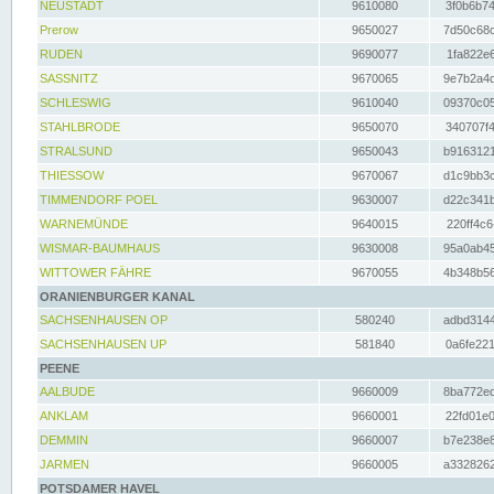
NEUSTADT
9610080
3f0b6b74
Prerow
9650027
7d50c68c
RUDEN
9690077
1fa822e6
SASSNITZ
9670065
9e7b2a4d
SCHLESWIG
9610040
09370c05
STAHLBRODE
9650070
340707f4
STRALSUND
9650043
b9163121
THIESSOW
9670067
d1c9bb3c
TIMMENDORF POEL
9630007
d22c341b
WARNEMÜNDE
9640015
220ff4c6
WISMAR-BAUMHAUS
9630008
95a0ab45
WITTOWER FÄHRE
9670055
4b348b56
ORANIENBURGER KANAL
SACHSENHAUSEN OP
580240
adbd3144
SACHSENHAUSEN UP
581840
0a6fe221
PEENE
AALBUDE
9660009
8ba772ed
ANKLAM
9660001
22fd01e0
DEMMIN
9660007
b7e238e8
JARMEN
9660005
a3328262
POTSDAMER HAVEL