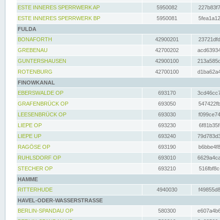
ESTE INNERES SPERRWERK AP
5950082
227b83f7
ESTE INNERES SPERRWERK BP
5950081
5fea1a12
FULDA
BONAFORTH
42900201
23721dfd
GREBENAU
42700202
acd63934
GUNTERSHAUSEN
42900100
213a585d
ROTENBURG
42700100
d1ba62a4
FINOWKANAL
EBERSWALDE OP
693170
3cd46cc7
GRAFENBRÜCK OP
693050
547422fb
LEESENBRÜCK OP
693030
f099ce74
LIEPE OP
693230
6f81b35f
LIEPE UP
693240
79d783d3
RAGÖSE OP
693190
b6bbe4f8
RUHLSDORF OP
693010
6629a4ca
STECHER OP
693210
516fbf8c
HAMME
RITTERHUDE
4940030
f49855d8
HAVEL-ODER-WASSERSTRASSE
BERLIN-SPANDAU OP
580300
e607a4b6