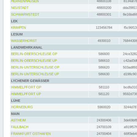
HERRENHAUSEN
48800108
8134af78
NEUSTADT
48800200
dda39817
SCHWARMSTEDT
48800301
8e16bd66
LEK
KRIMPEN
123456784
f5c96f13
LESUM
WASSERHORST
4930010
76844306
LANDWEHRKANAL
BERLIN-OBERSCHLEUSE OP
586600
24ce3282
BERLIN-OBERSCHLEUSE UP
586610
c42ad3df
BERLIN-UNTERSCHLEUSE OP
586620
503ad891
BERLIN-UNTERSCHLEUSE UP
586630
d198c901
LYCHENER GEWÄSSER
HIMMELPFORT OP
581110
bcdfa310
HIMMELPFORT UP
581120
9592d736
LÜHE
HORNEBURG
5960020
3244d787
MAIN
ASTHEIM
24300406
3de69bf8
FAULBACH
24700109
a919f57f
FRANKFURT OSTHAFEN
24700404
66ff3eb4