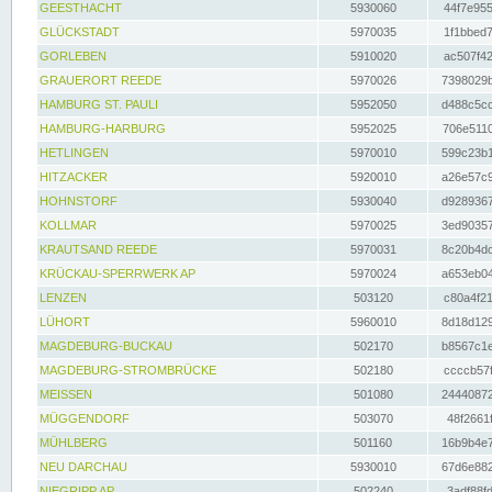
GEESTHACHT
5930060
44f7e955
GLÜCKSTADT
5970035
1f1bbed7
GORLEBEN
5910020
ac507f42
GRAUERORT REEDE
5970026
7398029b
HAMBURG ST. PAULI
5952050
d488c5cc
HAMBURG-HARBURG
5952025
706e5110
HETLINGEN
5970010
599c23b1
HITZACKER
5920010
a26e57c9
HOHNSTORF
5930040
d9289367
KOLLMAR
5970025
3ed90357
KRAUTSAND REEDE
5970031
8c20b4dc
KRÜCKAU-SPERRWERK AP
5970024
a653eb04
LENZEN
503120
c80a4f21
LÜHORT
5960010
8d18d129
MAGDEBURG-BUCKAU
502170
b8567c1e
MAGDEBURG-STROMBRÜCKE
502180
ccccb57f
MEISSEN
501080
24440872
MÜGGENDORF
503070
48f2661f
MÜHLBERG
501160
16b9b4e7
NEU DARCHAU
5930010
67d6e882
NIEGRIPP AP
502240
3adf88fd