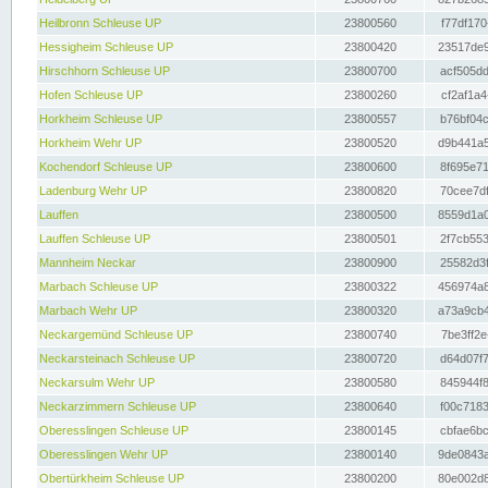
Heilbronn Schleuse UP
23800560
f77df170
Hessigheim Schleuse UP
23800420
23517de9
Hirschhorn Schleuse UP
23800700
acf505dd
Hofen Schleuse UP
23800260
cf2af1a4
Horkheim Schleuse UP
23800557
b76bf04c
Horkheim Wehr UP
23800520
d9b441a5
Kochendorf Schleuse UP
23800600
8f695e71
Ladenburg Wehr UP
23800820
70cee7df
Lauffen
23800500
8559d1a0
Lauffen Schleuse UP
23800501
2f7cb553
Mannheim Neckar
23800900
25582d3f
Marbach Schleuse UP
23800322
456974a8
Marbach Wehr UP
23800320
a73a9cb4
Neckargemünd Schleuse UP
23800740
7be3ff2e
Neckarsteinach Schleuse UP
23800720
d64d07f7
Neckarsulm Wehr UP
23800580
845944f8
Neckarzimmern Schleuse UP
23800640
f00c7183
Oberesslingen Schleuse UP
23800145
cbfae6bc
Oberesslingen Wehr UP
23800140
9de0843a
Obertürkheim Schleuse UP
23800200
80e002d8