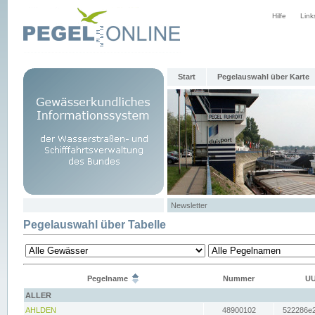
Hilfe
Link
Start
Pegelauswahl über Karte
Newsletter
Pegelauswahl über Tabelle
Pegelname
Nummer
UU
ALLER
AHLDEN
48900102
522286e2