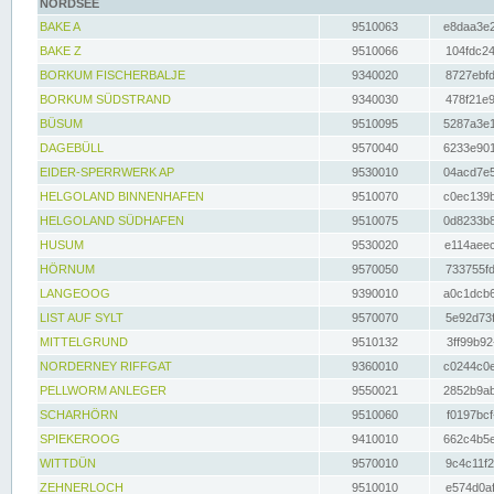
NORDSEE
BAKE A
9510063
e8daa3e2
BAKE Z
9510066
104fdc24
BORKUM FISCHERBALJE
9340020
8727ebfd
BORKUM SÜDSTRAND
9340030
478f21e9
BÜSUM
9510095
5287a3e1
DAGEBÜLL
9570040
6233e901
EIDER-SPERRWERK AP
9530010
04acd7e5
HELGOLAND BINNENHAFEN
9510070
c0ec139b
HELGOLAND SÜDHAFEN
9510075
0d8233b8
HUSUM
9530020
e114aeec
HÖRNUM
9570050
733755fd
LANGEOOG
9390010
a0c1dcb6
LIST AUF SYLT
9570070
5e92d73f
MITTELGRUND
9510132
3ff99b92
NORDERNEY RIFFGAT
9360010
c0244c0e
PELLWORM ANLEGER
9550021
2852b9ab
SCHARHÖRN
9510060
f0197bcf
SPIEKEROOG
9410010
662c4b5e
WITTDÜN
9570010
9c4c11f2
ZEHNERLOCH
9510010
e574d0af