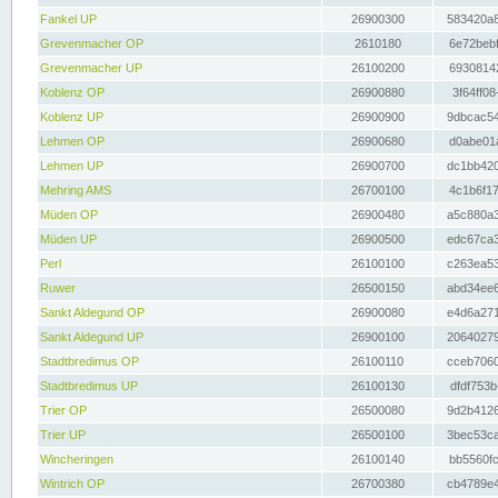
Fankel UP
26900300
583420a8
Grevenmacher OP
2610180
6e72bebf
Grevenmacher UP
26100200
69308142
Koblenz OP
26900880
3f64ff08
Koblenz UP
26900900
9dbcac54
Lehmen OP
26900680
d0abe01a
Lehmen UP
26900700
dc1bb420
Mehring AMS
26700100
4c1b6f17
Müden OP
26900480
a5c880a3
Müden UP
26900500
edc67ca3
Perl
26100100
c263ea53
Ruwer
26500150
abd34ee6
Sankt Aldegund OP
26900080
e4d6a271
Sankt Aldegund UP
26900100
20640279
Stadtbredimus OP
26100110
cceb7060
Stadtbredimus UP
26100130
dfdf753b
Trier OP
26500080
9d2b4126
Trier UP
26500100
3bec53ca
Wincheringen
26100140
bb5560fc
Wintrich OP
26700380
cb4789e4