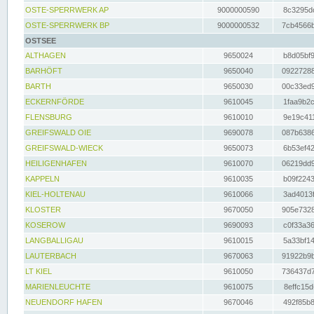
OSTE-SPERRWERK AP
9000000590
8c3295dc
OSTE-SPERRWERK BP
9000000532
7cb4566b
OSTSEE
ALTHAGEN
9650024
b8d05bf9
BARHÖFT
9650040
09227288
BARTH
9650030
00c33ed9
ECKERNFÖRDE
9610045
1faa9b2c
FLENSBURG
9610010
9e19c411
GREIFSWALD OIE
9690078
087b6386
GREIFSWALD-WIECK
9650073
6b53ef42
HEILIGENHAFEN
9610070
06219dd9
KAPPELN
9610035
b09f2243
KIEL-HOLTENAU
9610066
3ad4013f
KLOSTER
9670050
905e7328
KOSEROW
9690093
c0f33a36
LANGBALLIGAU
9610015
5a33bf14
LAUTERBACH
9670063
91922b9b
LT KIEL
9610050
736437d7
MARIENLEUCHTE
9610075
8effc15d
NEUENDORF HAFEN
9670046
492f85b8