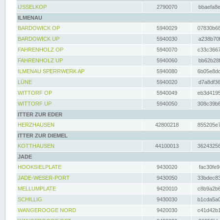
IJSSELKOP
2790070
bbaefa8e
ILMENAU
BARDOWICK OP
5940029
07830b68
BARDOWICK UP
5940030
a238b70f
FAHRENHOLZ OP
5940070
c33c3667
FAHRENHOLZ UP
5940060
bb62b28f
ILMENAU SPERRWERK AP
5940080
6b05e8dc
LÜNE
5940020
d7a8df36
WITTORF OP
5940049
eb3d4195
WITTORF UP
5940050
308c39b6
ITTER ZUR EDER
HERZHAUSEN
42800218
855205e7
ITTER ZUR DIEMEL
KOTTHAUSEN
44100013
36243256
JADE
HOOKSIELPLATE
9430020
fac30fe9
JADE-WESER-PORT
9430050
33bdec83
MELLUMPLATE
9420010
c8b9a2b6
SCHILLIG
9430030
b1cda5a0
WANGEROOGE NORD
9420030
c41d42b1