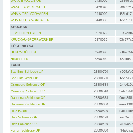
WANGEROOGE OST
9420020
26656fda
WANGEROOGE WEST
9420040
70039212
WHV ALTER VORHAFEN
9440020
f85bd17b
WHV NEUER VORHAFEN
9440030
f77317d9
KRÜCKAU
ELMSHORN HAFEN
5970022
136febf6
KRÜCKAU-SPERRWERK BP
5970023
53c277c3
KÜSTENKANAL
HUNDSMÜHLEN
4960020
cf6ac249
Hilkenbrook
3800010
58ccd6f0
LAHN
Bad Ems Schleuse UP
25800700
c005afb9
Bad Ems Wehr OP
25800690
f2295e77
Cramberg Schleuse OP
25800538
24fe419b
Cramberg Schleuse UP
25800540
3abb36d1
Dausenau Schleuse OP
25800678
9ceb358c
Dausenau Schleuse UP
25800680
eae91991
Diez Hafen
25800500
eadedeb6
Diez Schleuse OP
25800478
ea62ec5f
Diez Schleuse UP
25800480
31750a0f
Fürfurt Schleuse UP
25800300
34af0fca