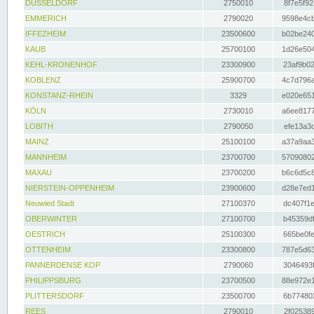
DÜSSELDORF
2750010
8f7e5f92
EMMERICH
2790020
9598e4cb
IFFEZHEIM
23500600
b02be240
KAUB
25700100
1d26e504
KEHL-KRONENHOF
23300900
23af9b02
KOBLENZ
25900700
4c7d796a
KONSTANZ-RHEIN
3329
e020e651
KÖLN
2730010
a6ee8177
LOBITH
2790050
efe13a3d
MAINZ
25100100
a37a9aa3
MANNHEIM
23700700
57090802
MAXAU
23700200
b6c6d5c8
NIERSTEIN-OPPENHEIM
23900600
d28e7ed1
Neuwied Stadt
27100370
dc407f1e
OBERWINTER
27100700
b45359df
OESTRICH
25100300
665be0fe
OTTENHEIM
23300800
787e5d63
PANNERDENSE KOP
2790060
3046493f
PHILIPPSBURG
23700500
88e972e1
PLITTERSDORF
23500700
6b774802
REES
2790010
2f025389