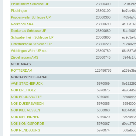
Pleidelsheim Schleuse UP
23800400
6e183f4b
Plochingen
23800100
be7ce40e
Poppenweiler Schleuse UP
23800300
f4854a4c
Rockenau SKA
23800690
4c00a166
Rockenau Schleuse UP
23800680
5ab4f00f
Schwabenheim Schleuse UP
23800800
ec9d3a4d
Untertürkheim Schleuse UP
23800220
a5ca02fb
Wieblingen Wehr UP neu
23800780
66d887a6
Ziegelhausen AMS
23800745
3944c1fd
NEUE MAAS
ROTTERDAM
123456786
a269e3be
NORD-OSTSEE-KANAL
AWK STROHBRÜCK
5970069
0e192297
NOK BREIHOLZ
5970075
4a904d59
NOK BRUNSBÜTTEL
5970091
85fc0dac
NOK DÜKERSWISCH
5970085
3954300d
NOK KIEL AUSSEN
5650068
6dc44585
NOK KIEL BINNEN
5979020
8af24d6a
NOK KÖNIGSFÖRDE
5970067
d0ec2790
NOK RENDSBURG
5970074
8c8afb56