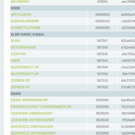
WILHERING
420061
aec23fd6
EDER
AFFOLDERN
42800502
ab9d5a42
EDERTALSPERRE
42800310
c6e9f744
SCHMITTLOTHEIM
42800309
d2155fa6
ELBE-HAVEL-KANAL
BURG
587507
831ad501
DETERSHAGEN
587505
a7b1eda9
GENTHIN
587535
e9e7f20c
KADE
587541
e4f29379
WUSTERWITZ OP
587540
c6a12d34
WUSTERWITZ UP
587550
3bfcf759
ZERBEN OP
587510
64c37072
ZERBEN UP
587520
532d8718
EIDER
EIDER-SPERRWERK BP
9520081
8ac85e6c
FRIEDRICHSTADT STRASSENBRÜCKE
9520060
721313e7
LEXFÄHRE OBERWASSER
9520020
86c5688f
LEXFÄHRE UNTERWASSER
9520030
7f01fbd8
NORDFELD OBERWASSER
9520040
61394669
NORDFELD UNTERWASSER
9520050
cb93548e