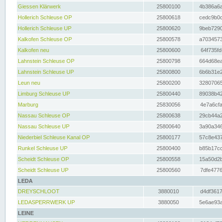
Giessen Klärwerk
25800100
4b386a6a
Hollerich Schleuse OP
25800618
cedc9b0c
Hollerich Schleuse UP
25800620
9beb7290
Kalkofen Schleuse OP
25800578
a7034573
Kalkofen neu
25800600
64f735fd
Lahnstein Schleuse OP
25800798
664d68ea
Lahnstein Schleuse UP
25800800
6b6b31e2
Leun neu
25800200
32807065
Limburg Schleuse UP
25800440
89038b42
Marburg
25830056
4e7a6cfa
Nassau Schleuse OP
25800638
29cb44a2
Nassau Schleuse UP
25800640
3a90a346
Niederbiel Schleuse Kanal OP
25800177
57c8e437
Runkel Schleuse UP
25800400
b85b17cc
Scheidt Schleuse OP
25800558
15a50d2b
Scheidt Schleuse UP
25800560
7dfe4776
LEDA
DREYSCHLOOT
3880010
d4df3617
LEDASPERRWERK UP
3880050
5e6ae93a
LEINE