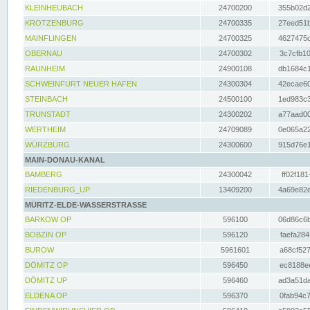
KLEINHEUBACH
24700200
355b02d2
KROTZENBURG
24700335
27eed51b
MAINFLINGEN
24700325
4627475d
OBERNAU
24700302
3c7cfb10
RAUNHEIM
24900108
db1684c1
SCHWEINFURT NEUER HAFEN
24300304
42ecae60
STEINBACH
24500100
1ed983c3
TRUNSTADT
24300202
a77aad00
WERTHEIM
24709089
0e065a22
WÜRZBURG
24300600
915d76e1
MAIN-DONAU-KANAL
BAMBERG
24300042
ff02f181
RIEDENBURG_UP
13409200
4a69e82e
MÜRITZ-ELDE-WASSERSTRASSE
BARKOW OP
596100
06d86c6b
BOBZIN OP
596120
faefa284
BUROW
5961601
a68cf527
DÖMITZ OP
596450
ec8188ee
DÖMITZ UP
596460
ad3a51da
ELDENA OP
596370
0fab94c7